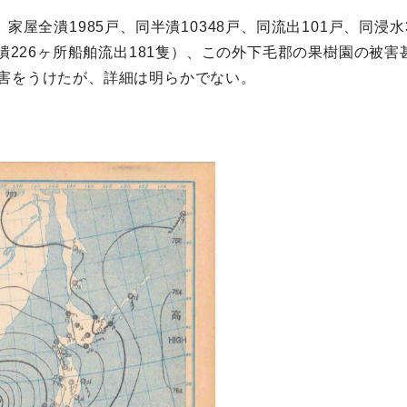
家屋全潰1985戸、同半潰10348戸、同流出101戸、同浸水
損潰226ヶ所船舶流出181隻）、この外下毛郡の果樹園の被
害をうけたが、詳細は明らかでない。