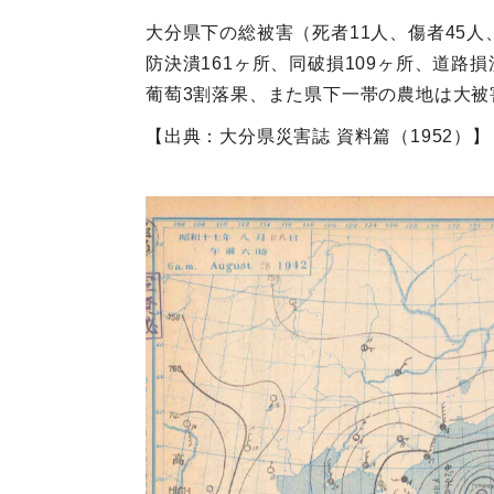
大分県下の総被害（死者11人、傷者45人、
防決潰161ヶ所、同破損109ヶ所、道路
葡萄3割落果、また県下一帯の農地は大被
【出典：大分県災害誌 資料篇（1952）】