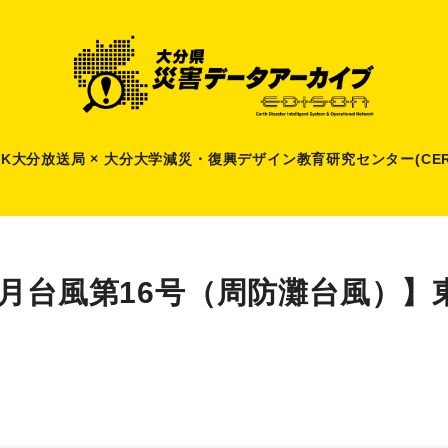
HK大分放送局 × 大分大学減災
・
復興デザイン教育研究センター(CER
8月台風第16号（周防灘台風）】