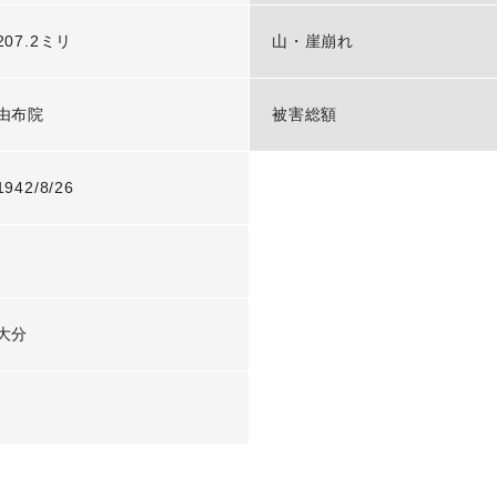
207.2ミリ
山・崖崩れ
由布院
被害総額
1942/8/26
-
大分
-