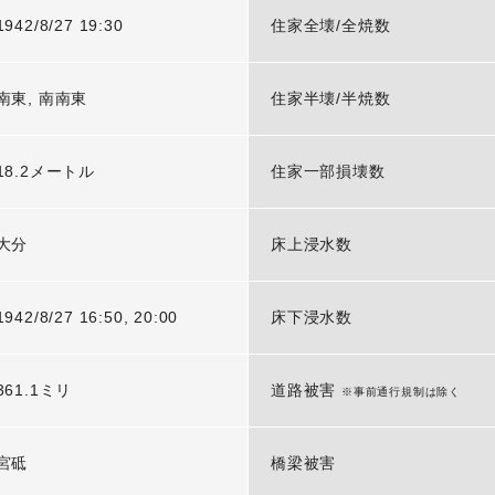
1942/8/27 19:30
住家全壊/全焼数
南東, 南南東
住家半壊/半焼数
18.2メートル
住家一部損壊数
大分
床上浸水数
1942/8/27 16:50, 20:00
床下浸水数
361.1ミリ
道路被害
※事前通行規制は除く
宮砥
橋梁被害