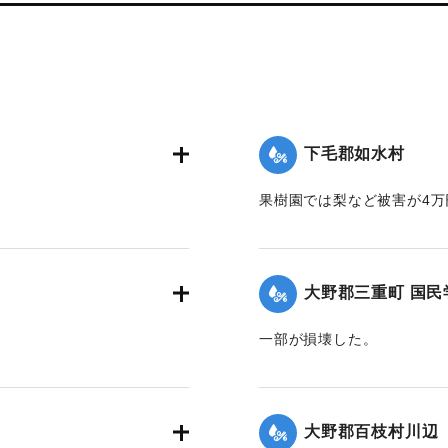
下毛郡如水村
果樹園では梨など被害が4万
】
【出典：大分合同新聞 1942
｜固有コード:
00474073
大野郡三重町 国民
一部が損壊した。
2面】
【出典：大分合同新聞 1942
｜固有コード:
00474067
大野郡百枝村川辺