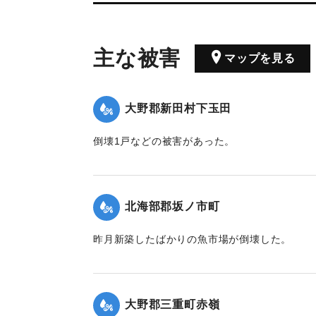
主な被害
マップを見る
大野郡新田村下玉田
倒壊1戸などの被害があった。
【出典：大分合同新聞 1942年8月29日朝刊3面
｜固有コード:
00474072
北海部郡坂ノ市町
昨月新築したばかりの魚市場が倒壊した。
【出典：大分合同新聞 1942年8月29日付夕刊
｜固有コード:
00474074
大野郡三重町赤嶺