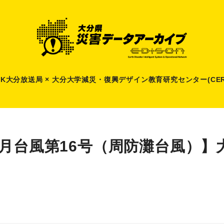
HK大分放送局 × 大分大学減災
・
復興デザイン教育研究センター(CER
8月台風第16号（周防灘台風）