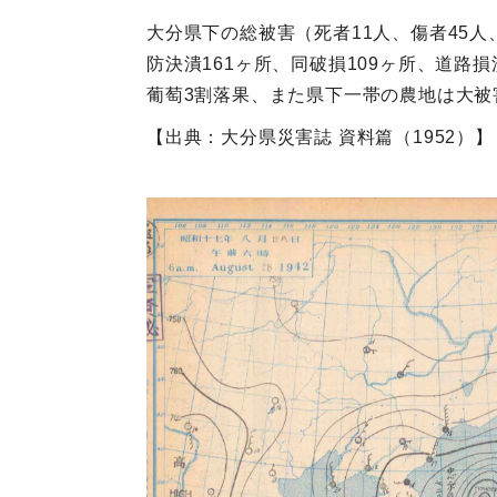
大分県下の総被害（死者11人、傷者45人、
防決潰161ヶ所、同破損109ヶ所、道路
葡萄3割落果、また県下一帯の農地は大被
【出典：大分県災害誌 資料篇（1952）】