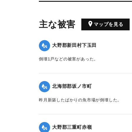
主な被害
マップを見る
大野郡新田村下玉田
倒壊1戸などの被害があった。
【出典：大分合同新聞 1942年8月29日朝刊3面
｜固有コード:
00474072
北海部郡坂ノ市町
昨月新築したばかりの魚市場が倒壊した。
【出典：大分合同新聞 1942年8月29日付夕刊
｜固有コード:
00474074
大野郡三重町赤嶺