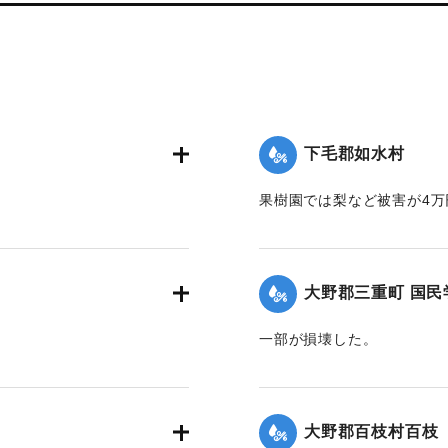
下毛郡如水村
果樹園では梨など被害が4万
】
【出典：大分合同新聞 1942
｜固有コード:
00474073
大野郡三重町 国民
一部が損壊した。
2面】
【出典：大分合同新聞 1942
｜固有コード:
00474067
大野郡百枝村百枝