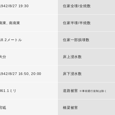
1942/8/27 19:30
住家全壊/全焼数
南東, 南南東
住家半壊/半焼数
18.2メートル
住家一部損壊数
大分
床上浸水数
1942/8/27 16:50, 20:00
床下浸水数
361.1ミリ
道路被害
※事前通行規制は除く
宮砥
橋梁被害