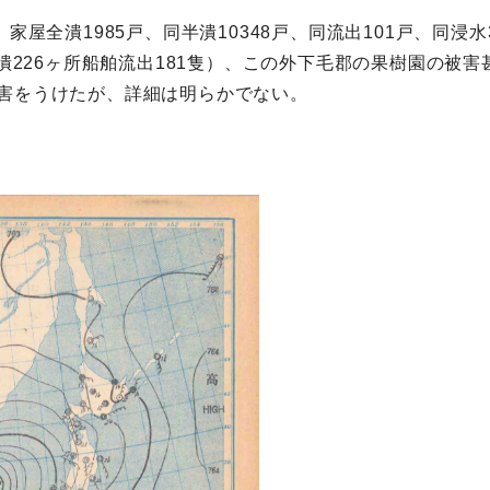
家屋全潰1985戸、同半潰10348戸、同流出101戸、同浸水
損潰226ヶ所船舶流出181隻）、この外下毛郡の果樹園の被
害をうけたが、詳細は明らかでない。