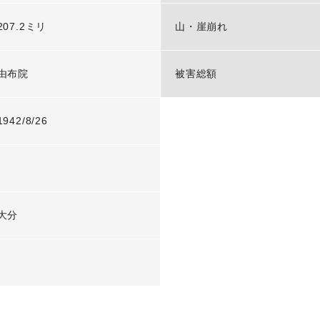
207.2ミリ
山・崖崩れ
由布院
被害総額
1942/8/26
-
大分
-