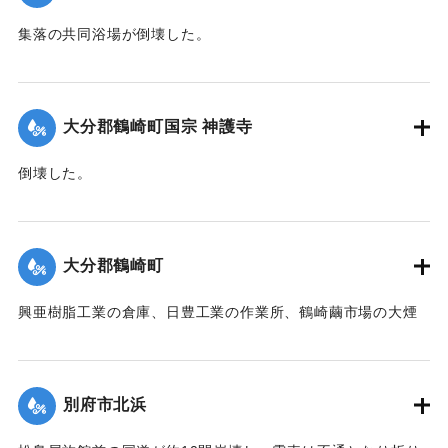
集落の共同浴場が倒壊した。
【出典：大分合同新聞 1942年8月28日発行夕刊2面】
｜固有コード:
00474056
大分郡鶴崎町国宗 神護寺
倒壊した。
【出典：大分合同新聞 1942年8月28日発行夕刊2面】
｜固有コード:
00474057
大分郡鶴崎町
興亜樹脂工業の倉庫、日豊工業の作業所、鶴崎繭市場の大煙
突、民家1戸が倒壊した。また倉庫や納屋の倒壊も数棟、果樹
の損害などもあった。
【出典：大分合同新聞 1942年8月28日発行夕刊2面】
別府市北浜
｜固有コード:
00474058