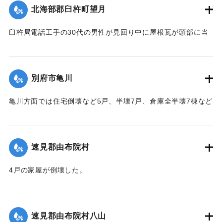
を負った。
北海部郡臼杵町望月
【出典：大分合同新聞 1942年8月28日発行夕刊2面】
臼杵局電話工手の30代の男性が見回り中に屋根瓦が頭部に当
｜固有コード:
00474061
たり治療1週間のけがを負った。
【出典：大分合同新聞 1942年8月28日発行夕刊2面】
別府市亀川
｜固有コード:
00474062
亀川方面では住宅倒壊など5戸、半壊7戸、倉庫全半壊7棟など
の被害があった。
【出典：大分合同新聞 1942年8月28日発行夕刊2面】
速見郡由布院村
｜固有コード:
00474054
4戸の家屋が倒壊した。
【出典：大分合同新聞 1942年8月28日発行夕刊2面】
｜固有コード:
00474055
速見郡由布院村八山