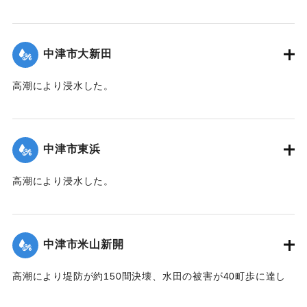
【出典：中央気象台秘密気象報告. 第6巻（中央気象
台,1944）】
中津市大新田
｜固有コード:
00474010
高潮により浸水した。
【出典：中央気象台秘密気象報告. 第6巻（中央気象
台,1944）】
中津市東浜
｜固有コード:
00474002
高潮により浸水した。
【出典：中央気象台秘密気象報告. 第6巻（中央気象
台,1944）】
中津市米山新開
｜固有コード:
00474003
高潮により堤防が約150間決壊、水田の被害が40町歩に達し
た。土砂に埋没した1町5反歩、そのほかに収穫の見込みのな