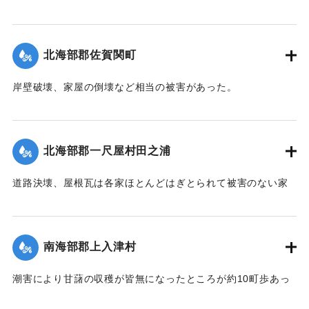
【出典：大分合同新聞 1942年8月28日朝刊3面】
｜固有コード:
00474040
北海部郡佐賀関町
岸壁破壊、家屋の倒壊など相当の被害があった。
【出典：中央気象台秘密気象報告. 第6巻（中央気象
台,1944）】
北海部郡一尺屋村田之浦
｜固有コード:
00474033
道路決壊、屋根瓦は各家ほとんどはぎとられて被害のない家
はなかった。
【出典：中央気象台秘密気象報告. 第6巻（中央気象
台,1944）】
南海部郡上入津村
｜固有コード:
00474034
潮害により甘藷の収穫が皆無になったところが約10町歩あっ
た。