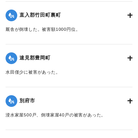
【出典：中央気象台秘密気象報告. 第6巻（中央気象
台,1944）】
直入郡竹田町裏町
｜固有コード:
00474035
厩舎が倒壊した。被害額1000円位。
【出典：大分合同新聞 1942年8月28日朝刊3面】
｜固有コード:
00474036
速見郡豊岡町
水田僅少に被害があった。
【出典：中央気象台秘密気象報告. 第6巻（中央気象
台,1944）】
別府市
｜固有コード:
00474028
浸水家屋500戸、倒壊家屋40戸の被害があった。
【出典：中央気象台秘密気象報告. 第6巻（中央気象
台,1944）】