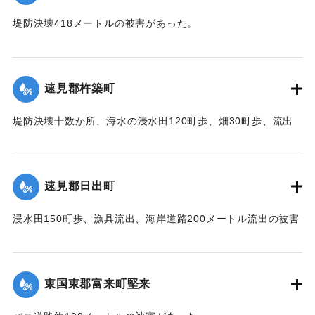
｜固有コード:
00474024
堤防決壊418メートルの被害があった。
【出典：中央気象台秘密気象報告. 第6巻（中央気象
台,1944）】
速見郡杵築町
｜固有コード:
00474025
堤防決壊十数か所、海水の浸水田120町歩、畑30町歩、流出
家屋2戸、倒壊家屋20戸、浸水家屋303戸の被害があった。
【出典：中央気象台秘密気象報告. 第6巻（中央気象
台,1944）】
速見郡日出町
｜固有コード:
00474026
浸水田150町歩、漁具流出、海岸道路200メートル流出の被害
があった。
【出典：中央気象台秘密気象報告. 第6巻（中央気象
台,1944）】
東国東郡富来町堅来
｜固有コード:
00474027