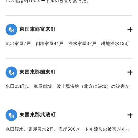
バス道路約100メートルの被害があった。
【出典：中央気象台秘密気象報告. 第6巻（中央気象
台,1944）】
東国東郡富来町
｜固有コード:
00474020
流出家屋7戸、倒壊家屋41戸、浸水家屋32戸、耕地浸水13町
の被害があった。
【出典：中央気象台秘密気象報告. 第6巻（中央気象
台,1944）】
東国東郡国東町
｜固有コード:
00474021
水田23町歩、家屋倒壊、波止場決壊（北方に決壊）の被害が
あった。
【出典：中央気象台秘密気象報告. 第6巻（中央気象
台,1944）】
東国東郡武蔵町
｜固有コード:
00474022
水田浸水、家屋浸水2戸、海岸500メートル流失の被害があっ
た。