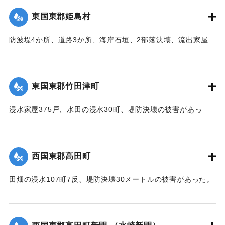
台,1944）】
東国東郡姫島村
｜固有コード:
00474017
防波堤4か所、道路3か所、海岸石垣、2部落決壊、流出家屋
46、倒壊家屋25戸、浸水138戸、船舶流失55の被害があっ
た。
【出典：中央気象台秘密気象報告. 第6巻（中央気象
東国東郡竹田津町
台,1944）】
浸水家屋375戸、水田の浸水30町、堤防決壊の被害があっ
｜固有コード:
00474018
た。
【出典：中央気象台秘密気象報告. 第6巻（中央気象
台,1944）】
西国東郡高田町
｜固有コード:
00474019
田畑の浸水107町7反、堤防決壊30メートルの被害があった。
【出典：中央気象台秘密気象報告. 第6巻（中央気象
台,1944）】