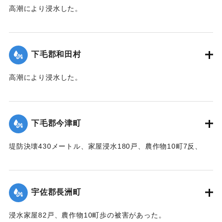
高潮により浸水した。
【出典：中央気象台秘密気象報告. 第6巻（中央気象
台,1944）】
下毛郡和田村
｜固有コード:
00474007
高潮により浸水した。
【出典：中央気象台秘密気象報告. 第6巻（中央気象
台,1944）】
下毛郡今津町
｜固有コード:
00474008
堤防決壊430メートル、家屋浸水180戸、農作物10町7反、
5000円、浸水面積25町の被害があった。
【出典：中央気象台秘密気象報告. 第6巻（中央気象
台,1944）】
宇佐郡長洲町
｜固有コード:
00474009
浸水家屋82戸、農作物10町歩の被害があった。