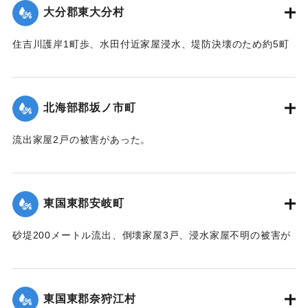
大分郡東大分村
｜固有コード:
00474030
住吉川護岸1町歩、水田付近家屋浸水、堤防決壊のため約5町
歩水田全滅の被害があった。
【出典：中央気象台秘密気象報告. 第6巻（中央気象
台,1944）】
北海部郡坂ノ市町
｜固有コード:
00474031
流出家屋2戸の被害があった。
【出典：中央気象台秘密気象報告. 第6巻（中央気象
台,1944）】
東国東郡安岐町
｜固有コード:
00474032
砂堤200メートル流出、倒壊家屋3戸、浸水家屋不明の被害が
あった。
【出典：中央気象台秘密気象報告. 第6巻（中央気象
台,1944）】
東国東郡奈狩江村