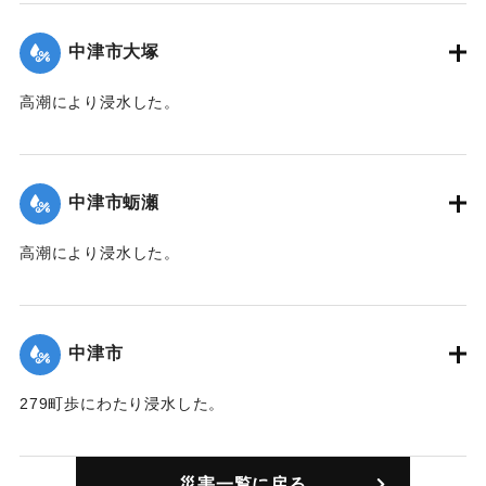
いものが相当ある。また、住宅1棟（損害500余円）、鶏1200
羽（損害1000円）に被害があった。当地は27年前、15年前に
中津市大塚
続く3度目の被害。復旧作業には土嚢2万俵を要する見込み。
【出典：中央気象台秘密気象報告. 第6巻（中央気象
高潮により浸水した。
台,1944）/大分合同新聞 1942年8月29日朝刊3面/8月29日付
【出典：中央気象台秘密気象報告. 第6巻（中央気象
夕刊2面】
台,1944）】
中津市蛎瀬
｜固有コード:
00474004
｜固有コード:
00474005
高潮により浸水した。
【出典：中央気象台秘密気象報告. 第6巻（中央気象
台,1944）】
中津市
｜固有コード:
00474006
279町歩にわたり浸水した。
【出典：中央気象台秘密気象報告. 第6巻（中央気象
台,1944）】
災害一覧に戻る