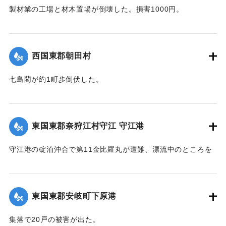
製材業の工場と材木置場が倒壊した。損害1000円。
【出典：大分合同新聞 1942年8月28日朝刊3面】
｜固有コード:
00474037
西国東郡朝田村
七島藺が約1町歩倒伏した。
【出典：大分合同新聞 1942年8月28日朝刊3面】
｜固有コード:
00474038
東国東郡奈狩江村守江 守江港
守江港の碇泊沖合で第11金比羅丸が遭難、漂流中のところを
27日午後0時頃発見、乗組員4人を救助した。
【出典：大分合同新聞 1942年8月28日朝刊3面】
東国東郡安岐町下原港
｜固有コード:
00474039
集落で20戸の被害が出た。