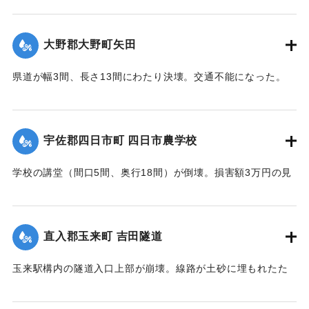
【出典：大分合同新聞 1942年8月28日発行夕刊2面】
大野郡大野町矢田
｜固有コード:
00474053
県道が幅3間、長さ13間にわたり決壊。交通不能になった。
【出典：大分合同新聞 1942年8月28日朝刊3面】
｜固有コード:
00474046
宇佐郡四日市町 四日市農学校
学校の講堂（間口5間、奥行18間）が倒壊。損害額3万円の見
込み。また、自転車置き場2棟も倒壊、損害700円。夏季休校
中のため人的被害はなかった。
【出典：大分合同新聞 1942年8月28日朝刊3面】
直入郡玉来町 吉田隧道
｜固有コード:
00474047
玉来駅構内の隧道入口上部が崩壊。線路が土砂に埋もれたた
め竹田保線区から工手がモーターカーで急行し1時間で復旧し
た。