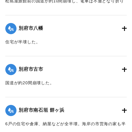
松島屋旅館前の国道が約10間崩壊し、電車は不通となり折り
返し運転を行った。
【出典：大分合同新聞 1942年8月28日発行夕刊2面】
別府市八幡
｜固有コード:
00474050
住宅が半壊した。
【出典：大分合同新聞 1942年8月28日発行夕刊2面】
｜固有コード:
00474051
別府市古市
国道が約20間崩壊した。
【出典：大分合同新聞 1942年8月28日発行夕刊2面】
｜固有コード:
00474052
別府市南石垣 餅ヶ浜
6戸の住宅や倉庫、納屋などが全半壊。海岸の市営海の家も半
壊。また国道が約20間崩壊した。