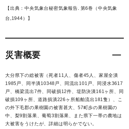
【出典：中央気象台秘密気象報告. 第6巻（中央気象
台,1944）】
災害概要
大分県下の総被害（死者11人、傷者45人、家屋全潰
1985戸、同半潰10348戸、同流出101戸、同浸水3617
戸、橋梁流出7件、同破損12件、堤防決潰161ヶ所、同
破損109ヶ所、道路損潰226ヶ所船舶流出181隻）、こ
の外下毛郡の果樹園の被害甚大、57町歩の果樹園の
中、梨9割落果、葡萄3割落果、また県下一帯の農地は
大被害をうけたが、詳細は明らかでない。