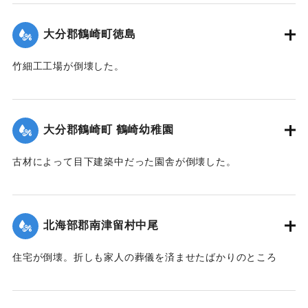
｜固有コード:
00474066
大分郡鶴崎町徳島
竹細工工場が倒壊した。
【出典：大分合同新聞 1942年8月28日発行夕刊2面】
｜固有コード:
00474059
大分郡鶴崎町 鶴崎幼稚園
古材によって目下建築中だった園舎が倒壊した。
【出典：大分合同新聞 1942年8月28日発行夕刊2面】
｜固有コード:
00474060
北海部郡南津留村中尾
住宅が倒壊。折しも家人の葬儀を済ませたばかりのところ
で、居合わせた10人のうち6歳の男の子が圧死、40代の母親
といずれも40代の親戚の男女2人が重傷、60代の祖母が軽傷