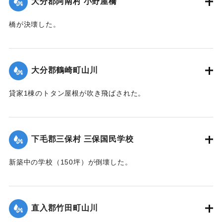
大分郡阿南村 小野屋橋
橋が決壊した。
【出典：大分合同新聞 1942年8月28日朝刊3面】
｜固有コード:
00474043
大分郡鶴崎町山川
貸家1棟のトタン屋根が吹き飛ばされた。
【出典：大分合同新聞 1942年8月28日朝刊3面】
｜固有コード:
00474044
下毛郡三保村 三保国民学校
新築中の学校（150坪）が倒壊した。
【出典：大分合同新聞 1942年8月28日朝刊3面】
｜固有コード:
00474045
直入郡竹田町山川