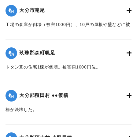
【出典：大分合同新聞 1942年8月28日朝刊3面】
大分市滝尾
｜固有コード:
00474048
工場の倉庫が倒壊（被害1000円）、10戸の屋根や壁などに被
害が出た（総被害1万5千円）。また七島藺やイチビが滝尾地
内だけで35町歩にわたり倒伏。約3万円の損害と見られてい
る。
玖珠郡森町帆足
【出典：大分合同新聞 1942年8月28日発行夕刊2面】
トタン葺の住宅1棟が倒壊。被害額1000円位。
｜固有コード:
00474049
【出典：大分合同新聞 1942年8月28日朝刊3面】
｜固有コード:
00474041
大分郡稙田村 ●●仮橋
橋が決壊した。
【出典：大分合同新聞 1942年8月28日朝刊3面】
｜固有コード:
00474042