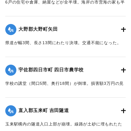
6戸の住宅や倉庫、納屋などが全半壊。海岸の市営海の家も半
壊。また国道が約20間崩壊した。
【出典：大分合同新聞 1942年8月28日発行夕刊2面】
大野郡大野町矢田
｜固有コード:
00474053
県道が幅3間、長さ13間にわたり決壊。交通不能になった。
【出典：大分合同新聞 1942年8月28日朝刊3面】
｜固有コード:
00474046
宇佐郡四日市町 四日市農学校
学校の講堂（間口5間、奥行18間）が倒壊。損害額3万円の見
込み。また、自転車置き場2棟も倒壊、損害700円。夏季休校
中のため人的被害はなかった。
【出典：大分合同新聞 1942年8月28日朝刊3面】
直入郡玉来町 吉田隧道
｜固有コード:
00474047
玉来駅構内の隧道入口上部が崩壊。線路が土砂に埋もれたた