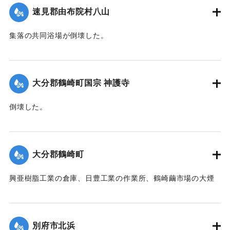
｜固有コード:
00474055
速見郡由布院村八山
集落の共同浴場が倒壊した。
【出典：大分合同新聞 1942年8月28日発行夕刊2面】
｜固有コード:
00474056
大分郡鶴崎町国宗 神護寺
倒壊した。
【出典：大分合同新聞 1942年8月28日発行夕刊2面】
｜固有コード:
00474057
大分郡鶴崎町
興亜樹脂工業の倉庫、日豊工業の作業所、鶴崎繭市場の大煙
突、民家1戸が倒壊した。また倉庫や納屋の倒壊も数棟、果樹
の損害などもあった。
【出典：大分合同新聞 1942年8月28日発行夕刊2面】
別府市北浜