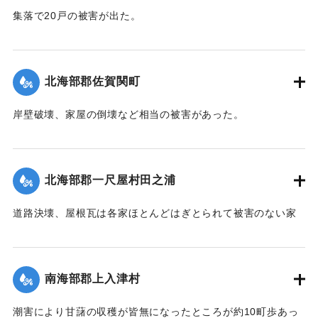
集落で20戸の被害が出た。
【出典：大分合同新聞 1942年8月28日朝刊3面】
｜固有コード:
00474040
北海部郡佐賀関町
岸壁破壊、家屋の倒壊など相当の被害があった。
【出典：中央気象台秘密気象報告. 第6巻（中央気象
台,1944）】
北海部郡一尺屋村田之浦
｜固有コード:
00474033
道路決壊、屋根瓦は各家ほとんどはぎとられて被害のない家
はなかった。
【出典：中央気象台秘密気象報告. 第6巻（中央気象
台,1944）】
南海部郡上入津村
｜固有コード:
00474034
潮害により甘藷の収穫が皆無になったところが約10町歩あっ