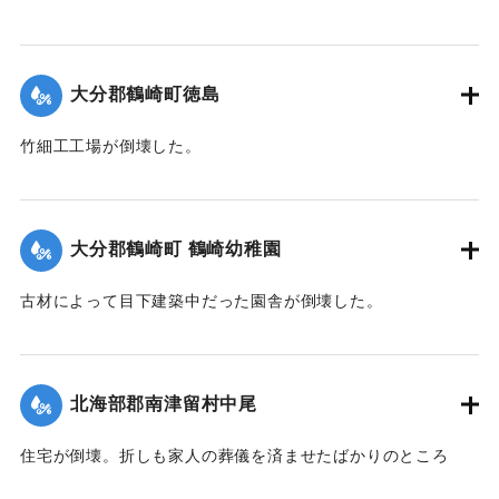
【出典：大分合同新聞 1942年8月29日朝刊3面】
｜固有コード:
00474066
大分郡鶴崎町徳島
竹細工工場が倒壊した。
【出典：大分合同新聞 1942年8月28日発行夕刊2面】
｜固有コード:
00474059
大分郡鶴崎町 鶴崎幼稚園
古材によって目下建築中だった園舎が倒壊した。
【出典：大分合同新聞 1942年8月28日発行夕刊2面】
｜固有コード:
00474060
北海部郡南津留村中尾
住宅が倒壊。折しも家人の葬儀を済ませたばかりのところ
で、居合わせた10人のうち6歳の男の子が圧死、40代の母親