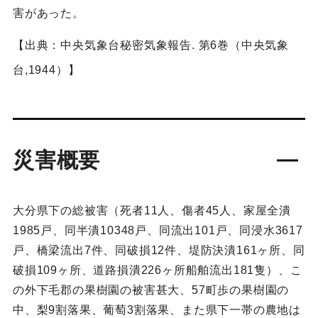
害があった。
【出典：中央気象台秘密気象報告. 第6巻（中央気象
台,1944）】
災害概要
大分県下の総被害（死者11人、傷者45人、家屋全潰
1985戸、同半潰10348戸、同流出101戸、同浸水3617
戸、橋梁流出7件、同破損12件、堤防決潰161ヶ所、同
破損109ヶ所、道路損潰226ヶ所船舶流出181隻）、こ
の外下毛郡の果樹園の被害甚大、57町歩の果樹園の
中、梨9割落果、葡萄3割落果、また県下一帯の農地は