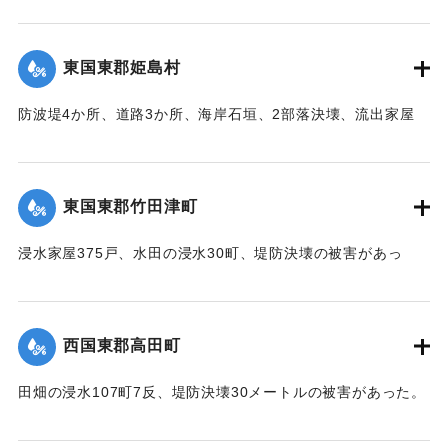
【出典：中央気象台秘密気象報告. 第6巻（中央気象
台,1944）】
東国東郡姫島村
｜固有コード:
00474017
防波堤4か所、道路3か所、海岸石垣、2部落決壊、流出家屋
46、倒壊家屋25戸、浸水138戸、船舶流失55の被害があっ
た。
【出典：中央気象台秘密気象報告. 第6巻（中央気象
東国東郡竹田津町
台,1944）】
浸水家屋375戸、水田の浸水30町、堤防決壊の被害があっ
｜固有コード:
00474018
た。
【出典：中央気象台秘密気象報告. 第6巻（中央気象
台,1944）】
西国東郡高田町
｜固有コード:
00474019
田畑の浸水107町7反、堤防決壊30メートルの被害があった。
【出典：中央気象台秘密気象報告. 第6巻（中央気象