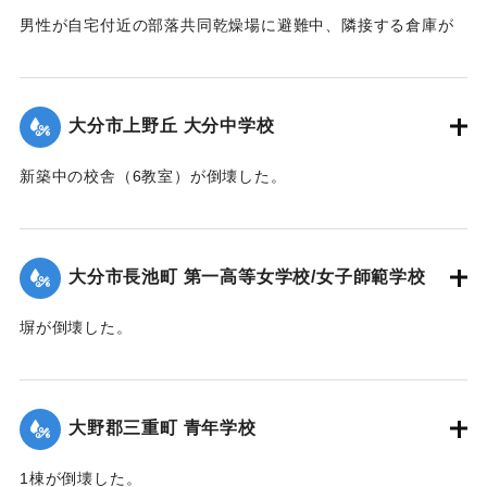
男性が自宅付近の部落共同乾燥場に避難中、隣接する倉庫が
乾燥場に倒れかかり倒壊。下敷きとなって死亡した。
【出典：大分合同新聞 1942年8月28日発行夕刊2面】
大分市上野丘 大分中学校
｜固有コード:
00474063
新築中の校舎（6教室）が倒壊した。
【出典：大分合同新聞 1942年8月29日朝刊3面】
｜固有コード:
00474064
大分市長池町 第一高等女学校/女子師範学校
塀が倒壊した。
【出典：大分合同新聞 1942年8月29日朝刊3面】
｜固有コード:
00474065
大野郡三重町 青年学校
1棟が倒壊した。