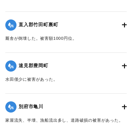
た。
【出典：中央気象台秘密気象報告. 第6巻（中央気象
台,1944）】
直入郡竹田町裏町
｜固有コード:
00474035
厩舎が倒壊した。被害額1000円位。
【出典：大分合同新聞 1942年8月28日朝刊3面】
｜固有コード:
00474036
速見郡豊岡町
水田僅少に被害があった。
【出典：中央気象台秘密気象報告. 第6巻（中央気象
台,1944）】
別府市亀川
｜固有コード:
00474028
家屋流失、半壊、漁船流出多し、道路破損の被害があった。
【出典：中央気象台秘密気象報告. 第6巻（中央気象