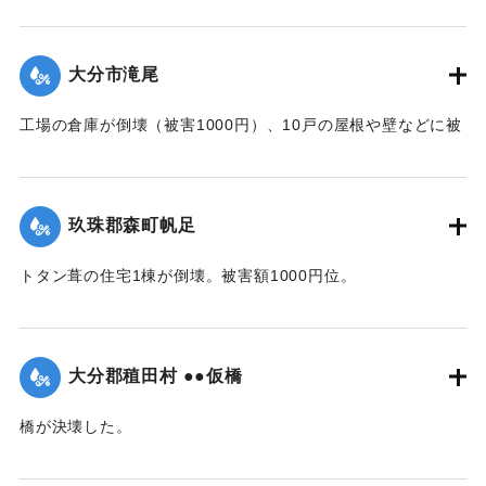
め竹田保線区から工手がモーターカーで急行し1時間で復旧し
た。
【出典：大分合同新聞 1942年8月28日朝刊3面】
大分市滝尾
｜固有コード:
00474048
工場の倉庫が倒壊（被害1000円）、10戸の屋根や壁などに被
害が出た（総被害1万5千円）。また七島藺やイチビが滝尾地
内だけで35町歩にわたり倒伏。約3万円の損害と見られてい
る。
玖珠郡森町帆足
【出典：大分合同新聞 1942年8月28日発行夕刊2面】
トタン葺の住宅1棟が倒壊。被害額1000円位。
｜固有コード:
00474049
【出典：大分合同新聞 1942年8月28日朝刊3面】
｜固有コード:
00474041
大分郡稙田村 ●●仮橋
橋が決壊した。
【出典：大分合同新聞 1942年8月28日朝刊3面】