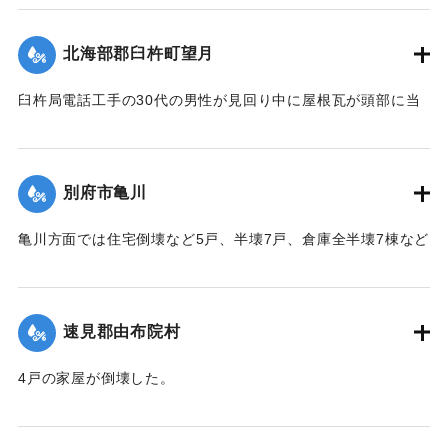
といずれも40代の親戚の男女2人が重傷、60代の祖母が軽傷
を負った。
北海部郡臼杵町望月
【出典：大分合同新聞 1942年8月28日発行夕刊2面】
臼杵局電話工手の30代の男性が見回り中に屋根瓦が頭部に当
｜固有コード:
00474061
たり治療1週間のけがを負った。
【出典：大分合同新聞 1942年8月28日発行夕刊2面】
別府市亀川
｜固有コード:
00474062
亀川方面では住宅倒壊など5戸、半壊7戸、倉庫全半壊7棟など
の被害があった。
【出典：大分合同新聞 1942年8月28日発行夕刊2面】
速見郡由布院村
｜固有コード:
00474054
4戸の家屋が倒壊した。
【出典：大分合同新聞 1942年8月28日発行夕刊2面】