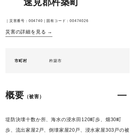
速見郡杵築町
｜災害番号：004740｜固有コード：00474026
災害の詳細を見る →
市町村
杵築市
概要
（被害）
堤防決壊十数か所、海水の浸水田120町歩、畑30町
歩、流出家屋2戸、倒壊家屋20戸、浸水家屋303戸の被