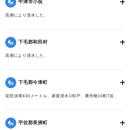
中津市小祝
｜固有コード:
00474014
高潮により浸水した。
【出典：中央気象台秘密気象報告. 第6巻（中央気象
台,1944）】
下毛郡和田村
｜固有コード:
00474007
高潮により浸水した。
【出典：中央気象台秘密気象報告. 第6巻（中央気象
台,1944）】
下毛郡今津町
｜固有コード:
00474008
堤防決壊430メートル、家屋浸水180戸、農作物10町7反、
5000円、浸水面積25町の被害があった。
【出典：中央気象台秘密気象報告. 第6巻（中央気象
台,1944）】
宇佐郡長洲町