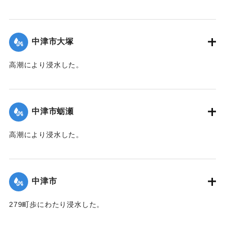
た。土砂に埋没した1町5反歩、そのほかに収穫の見込みのな
いものが相当ある。また、住宅1棟（損害500余円）、鶏1200
羽（損害1000円）に被害があった。当地は27年前、15年前に
中津市大塚
続く3度目の被害。復旧作業には土嚢2万俵を要する見込み。
【出典：中央気象台秘密気象報告. 第6巻（中央気象
高潮により浸水した。
台,1944）/大分合同新聞 1942年8月29日朝刊3面/8月29日付
【出典：中央気象台秘密気象報告. 第6巻（中央気象
夕刊2面】
台,1944）】
中津市蛎瀬
｜固有コード:
00474004
｜固有コード:
00474005
高潮により浸水した。
【出典：中央気象台秘密気象報告. 第6巻（中央気象
台,1944）】
中津市
｜固有コード:
00474006
279町歩にわたり浸水した。
【出典：中央気象台秘密気象報告. 第6巻（中央気象