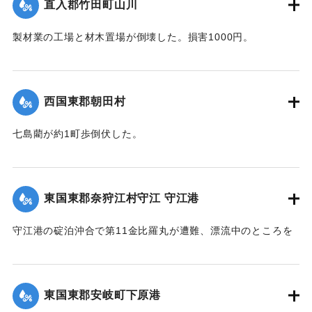
直入郡竹田町山川
製材業の工場と材木置場が倒壊した。損害1000円。
【出典：大分合同新聞 1942年8月28日朝刊3面】
｜固有コード:
00474037
西国東郡朝田村
七島藺が約1町歩倒伏した。
【出典：大分合同新聞 1942年8月28日朝刊3面】
｜固有コード:
00474038
東国東郡奈狩江村守江 守江港
守江港の碇泊沖合で第11金比羅丸が遭難、漂流中のところを
27日午後0時頃発見、乗組員4人を救助した。
【出典：大分合同新聞 1942年8月28日朝刊3面】
東国東郡安岐町下原港
｜固有コード:
00474039