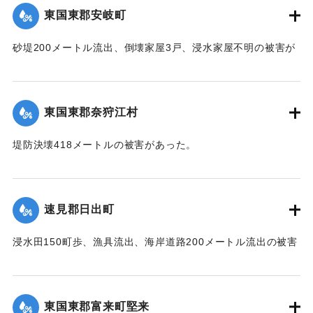
東国東郡安岐町
｜固有コード:
00474032
砂堤200メートル流出、倒壊家屋3戸、浸水家屋不明の被害が
あった。
【出典：中央気象台秘密気象報告. 第6巻（中央気象
台,1944）】
東国東郡奈狩江村
｜固有コード:
00474024
堤防決壊418メートルの被害があった。
【出典：中央気象台秘密気象報告. 第6巻（中央気象
台,1944）】
速見郡日出町
｜固有コード:
00474025
浸水田150町歩、漁具流出、海岸道路200メートル流出の被害
があった。
【出典：中央気象台秘密気象報告. 第6巻（中央気象
台,1944）】
東国東郡富来町堅来