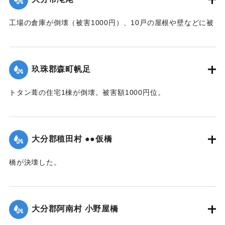
｜固有コード:
00474048
工場の倉庫が倒壊（被害1000円）、10戸の屋根や壁などに被
害が出た（総被害1万5千円）。また七島藺やイチビが滝尾地
内だけで35町歩にわたり倒伏。約3万円の損害と見られてい
る。
玖珠郡森町帆足
【出典：大分合同新聞 1942年8月28日発行夕刊2面】
トタン葺の住宅1棟が倒壊。被害額1000円位。
｜固有コード:
00474049
【出典：大分合同新聞 1942年8月28日朝刊3面】
｜固有コード:
00474041
大分郡稙田村 ●●仮橋
橋が決壊した。
【出典：大分合同新聞 1942年8月28日朝刊3面】
｜固有コード:
00474042
大分郡阿南村 小野屋橋