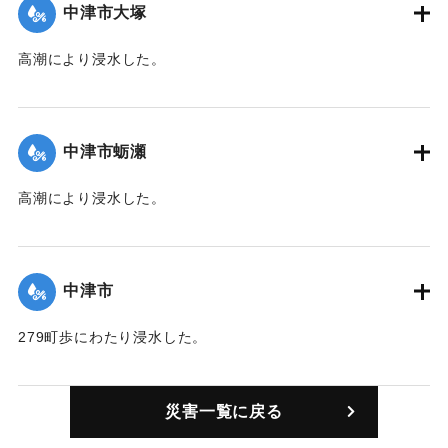
中津市大塚
続く3度目の被害。復旧作業には土嚢2万俵を要する見込み。
【出典：中央気象台秘密気象報告. 第6巻（中央気象
高潮により浸水した。
台,1944）/大分合同新聞 1942年8月29日朝刊3面/8月29日付
【出典：中央気象台秘密気象報告. 第6巻（中央気象
夕刊2面】
台,1944）】
中津市蛎瀬
｜固有コード:
00474004
｜固有コード:
00474005
高潮により浸水した。
【出典：中央気象台秘密気象報告. 第6巻（中央気象
台,1944）】
中津市
｜固有コード:
00474006
279町歩にわたり浸水した。
【出典：中央気象台秘密気象報告. 第6巻（中央気象
台,1944）】
災害一覧に戻る
｜固有コード:
00474001