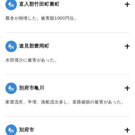
台,1944）】
直入郡竹田町裏町
｜固有コード:
00474035
厩舎が倒壊した。被害額1000円位。
【出典：大分合同新聞 1942年8月28日朝刊3面】
｜固有コード:
00474036
速見郡豊岡町
水田僅少に被害があった。
【出典：中央気象台秘密気象報告. 第6巻（中央気象
台,1944）】
別府市亀川
｜固有コード:
00474028
家屋流失、半壊、漁船流出多し、道路破損の被害があった。
【出典：中央気象台秘密気象報告. 第6巻（中央気象
台,1944）】
別府市
｜固有コード:
00474029