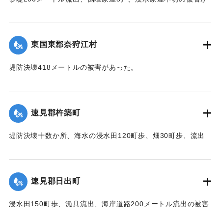
あった。
【出典：中央気象台秘密気象報告. 第6巻（中央気象
台,1944）】
東国東郡奈狩江村
｜固有コード:
00474024
堤防決壊418メートルの被害があった。
【出典：中央気象台秘密気象報告. 第6巻（中央気象
台,1944）】
速見郡杵築町
｜固有コード:
00474025
堤防決壊十数か所、海水の浸水田120町歩、畑30町歩、流出
家屋2戸、倒壊家屋20戸、浸水家屋303戸の被害があった。
【出典：中央気象台秘密気象報告. 第6巻（中央気象
台,1944）】
速見郡日出町
｜固有コード:
00474026
浸水田150町歩、漁具流出、海岸道路200メートル流出の被害
があった。