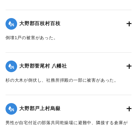
【出典：大分合同新聞 1942年8月29日朝刊3面】
｜固有コード:
00474069
大野郡百枝村百枝
倒壊1戸の被害があった。
【出典：大分合同新聞 1942年8月29日朝刊3面】
｜固有コード:
00474070
大野郡菅尾村 八幡社
杉の大木が倒伏し、社務所拝殿の一部に被害があった。
【出典：大分合同新聞 1942年8月29日朝刊3面】
｜固有コード:
00474071
大野郡戸上村烏嶽
男性が自宅付近の部落共同乾燥場に避難中、隣接する倉庫が
乾燥場に倒れかかり倒壊。下敷きとなって死亡した。