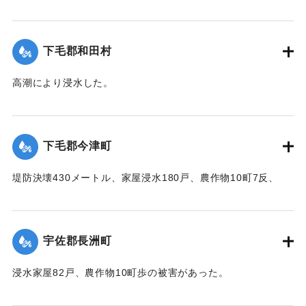
【出典：中央気象台秘密気象報告. 第6巻（中央気象
台,1944）】
下毛郡和田村
｜固有コード:
00474007
高潮により浸水した。
【出典：中央気象台秘密気象報告. 第6巻（中央気象
台,1944）】
下毛郡今津町
｜固有コード:
00474008
堤防決壊430メートル、家屋浸水180戸、農作物10町7反、
5000円、浸水面積25町の被害があった。
【出典：中央気象台秘密気象報告. 第6巻（中央気象
台,1944）】
宇佐郡長洲町
｜固有コード:
00474009
浸水家屋82戸、農作物10町歩の被害があった。
【出典：中央気象台秘密気象報告. 第6巻（中央気象