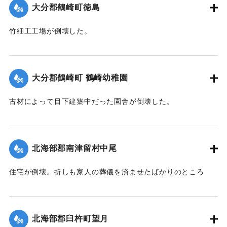
｜固有コード:
00474066
大分郡鶴崎町徳島
竹細工工場が倒壊した。
【出典：大分合同新聞 1942年8月28日発行夕刊2面】
｜固有コード:
00474059
大分郡鶴崎町 鶴崎幼稚園
古材によって目下建築中だった園舎が倒壊した。
【出典：大分合同新聞 1942年8月28日発行夕刊2面】
｜固有コード:
00474060
北海部郡南津留村中尾
住宅が倒壊。折しも家人の葬儀を済ませたばかりのところ
で、居合わせた10人のうち6歳の男の子が圧死、40代の母親
といずれも40代の親戚の男女2人が重傷、60代の祖母が軽傷
を負った。
北海部郡臼杵町望月