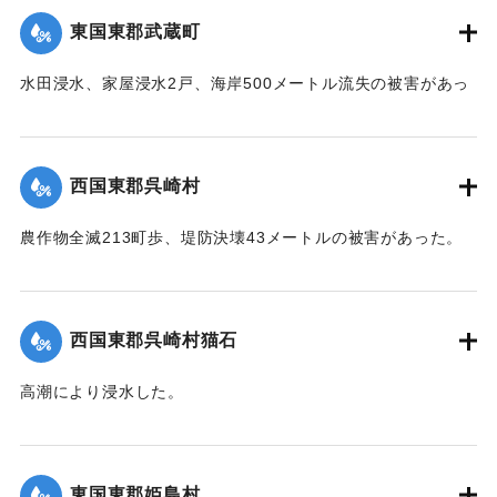
台,1944）】
東国東郡武蔵町
｜固有コード:
00474022
水田浸水、家屋浸水2戸、海岸500メートル流失の被害があっ
た。
【出典：中央気象台秘密気象報告. 第6巻（中央気象
台,1944）】
西国東郡呉崎村
｜固有コード:
00474023
農作物全滅213町歩、堤防決壊43メートルの被害があった。
【出典：中央気象台秘密気象報告. 第6巻（中央気象
台,1944）】
西国東郡呉崎村猫石
｜固有コード:
00474015
高潮により浸水した。
【出典：中央気象台秘密気象報告. 第6巻（中央気象
台,1944）】
東国東郡姫島村