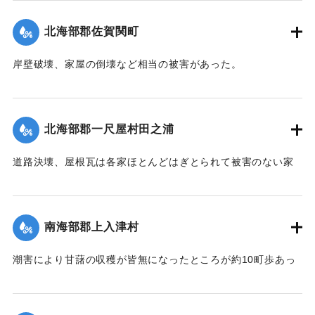
｜固有コード:
00474040
北海部郡佐賀関町
岸壁破壊、家屋の倒壊など相当の被害があった。
【出典：中央気象台秘密気象報告. 第6巻（中央気象
台,1944）】
北海部郡一尺屋村田之浦
｜固有コード:
00474033
道路決壊、屋根瓦は各家ほとんどはぎとられて被害のない家
はなかった。
【出典：中央気象台秘密気象報告. 第6巻（中央気象
台,1944）】
南海部郡上入津村
｜固有コード:
00474034
潮害により甘藷の収穫が皆無になったところが約10町歩あっ
た。
【出典：中央気象台秘密気象報告. 第6巻（中央気象