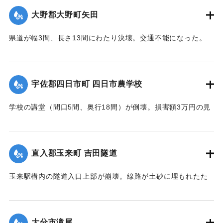
大野郡大野町矢田
｜固有コード:
00474053
県道が幅3間、長さ13間にわたり決壊。交通不能になった。
【出典：大分合同新聞 1942年8月28日朝刊3面】
｜固有コード:
00474046
宇佐郡四日市町 四日市農学校
学校の講堂（間口5間、奥行18間）が倒壊。損害額3万円の見
込み。また、自転車置き場2棟も倒壊、損害700円。夏季休校
中のため人的被害はなかった。
【出典：大分合同新聞 1942年8月28日朝刊3面】
直入郡玉来町 吉田隧道
｜固有コード:
00474047
玉来駅構内の隧道入口上部が崩壊。線路が土砂に埋もれたた
め竹田保線区から工手がモーターカーで急行し1時間で復旧し
た。
【出典：大分合同新聞 1942年8月28日朝刊3面】
大分市滝尾