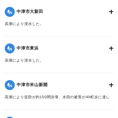
台,1944）】
中津市大新田
｜固有コード:
00474010
高潮により浸水した。
【出典：中央気象台秘密気象報告. 第6巻（中央気象
台,1944）】
中津市東浜
｜固有コード:
00474002
高潮により浸水した。
【出典：中央気象台秘密気象報告. 第6巻（中央気象
台,1944）】
中津市米山新開
｜固有コード:
00474003
高潮により堤防が約150間決壊、水田の被害が40町歩に達し
た。土砂に埋没した1町5反歩、そのほかに収穫の見込みのな
いものが相当ある。また、住宅1棟（損害500余円）、鶏1200
羽（損害1000円）に被害があった。当地は27年前、15年前に