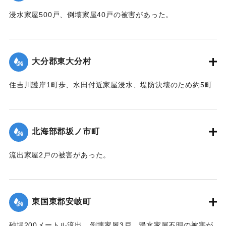
浸水家屋500戸、倒壊家屋40戸の被害があった。
【出典：中央気象台秘密気象報告. 第6巻（中央気象
台,1944）】
大分郡東大分村
｜固有コード:
00474030
住吉川護岸1町歩、水田付近家屋浸水、堤防決壊のため約5町
歩水田全滅の被害があった。
【出典：中央気象台秘密気象報告. 第6巻（中央気象
台,1944）】
北海部郡坂ノ市町
｜固有コード:
00474031
流出家屋2戸の被害があった。
【出典：中央気象台秘密気象報告. 第6巻（中央気象
台,1944）】
東国東郡安岐町
｜固有コード:
00474032
砂堤200メートル流出、倒壊家屋3戸、浸水家屋不明の被害が