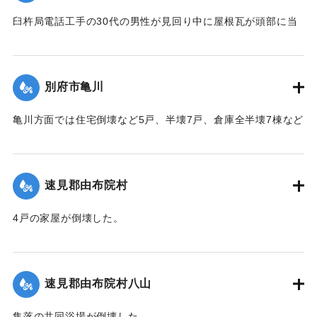
【出典：大分合同新聞 1942年8月28日発行夕刊2面】
臼杵局電話工手の30代の男性が見回り中に屋根瓦が頭部に当
｜固有コード:
00474061
たり治療1週間のけがを負った。
【出典：大分合同新聞 1942年8月28日発行夕刊2面】
別府市亀川
｜固有コード:
00474062
亀川方面では住宅倒壊など5戸、半壊7戸、倉庫全半壊7棟など
の被害があった。
【出典：大分合同新聞 1942年8月28日発行夕刊2面】
速見郡由布院村
｜固有コード:
00474054
4戸の家屋が倒壊した。
【出典：大分合同新聞 1942年8月28日発行夕刊2面】
｜固有コード:
00474055
速見郡由布院村八山
集落の共同浴場が倒壊した。