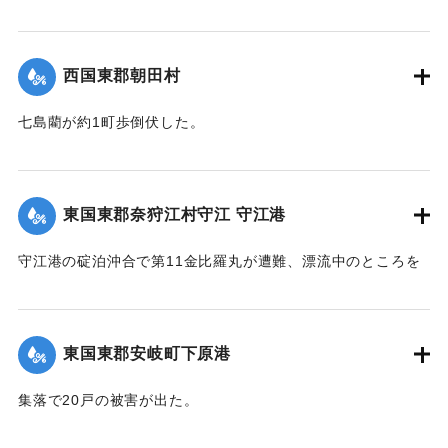
【出典：大分合同新聞 1942年8月28日朝刊3面】
｜固有コード:
00474037
西国東郡朝田村
七島藺が約1町歩倒伏した。
【出典：大分合同新聞 1942年8月28日朝刊3面】
｜固有コード:
00474038
東国東郡奈狩江村守江 守江港
守江港の碇泊沖合で第11金比羅丸が遭難、漂流中のところを
27日午後0時頃発見、乗組員4人を救助した。
【出典：大分合同新聞 1942年8月28日朝刊3面】
東国東郡安岐町下原港
｜固有コード:
00474039
集落で20戸の被害が出た。
【出典：大分合同新聞 1942年8月28日朝刊3面】