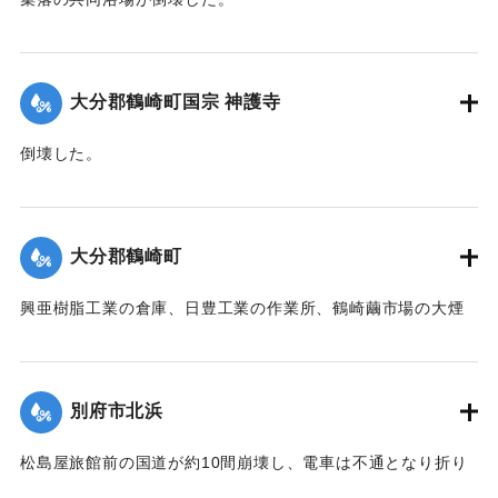
【出典：大分合同新聞 1942年8月28日発行夕刊2面】
｜固有コード:
00474056
大分郡鶴崎町国宗 神護寺
倒壊した。
【出典：大分合同新聞 1942年8月28日発行夕刊2面】
｜固有コード:
00474057
大分郡鶴崎町
興亜樹脂工業の倉庫、日豊工業の作業所、鶴崎繭市場の大煙
突、民家1戸が倒壊した。また倉庫や納屋の倒壊も数棟、果樹
の損害などもあった。
【出典：大分合同新聞 1942年8月28日発行夕刊2面】
別府市北浜
｜固有コード:
00474058
松島屋旅館前の国道が約10間崩壊し、電車は不通となり折り
返し運転を行った。