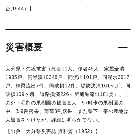
台,1944）】
災害概要
大分県下の総被害（死者11人、傷者45人、家屋全潰
1985戸、同半潰10348戸、同流出101戸、同浸水3617
戸、橋梁流出7件、同破損12件、堤防決潰161ヶ所、同
破損109ヶ所、道路損潰226ヶ所船舶流出181隻）、こ
の外下毛郡の果樹園の被害甚大、57町歩の果樹園の
中、梨9割落果、葡萄3割落果、また県下一帯の農地は
大被害をうけたが、詳細は明らかでない。
【出典：大分県災害誌 資料篇（1952）】