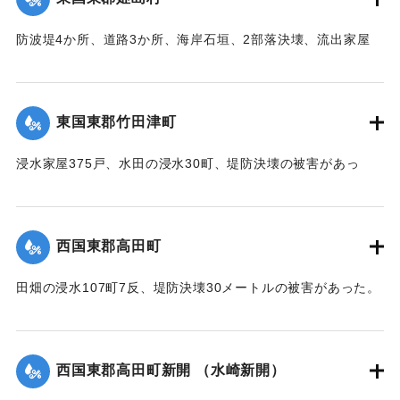
｜固有コード:
00474017
防波堤4か所、道路3か所、海岸石垣、2部落決壊、流出家屋
46、倒壊家屋25戸、浸水138戸、船舶流失55の被害があっ
た。
【出典：中央気象台秘密気象報告. 第6巻（中央気象
東国東郡竹田津町
台,1944）】
浸水家屋375戸、水田の浸水30町、堤防決壊の被害があっ
｜固有コード:
00474018
た。
【出典：中央気象台秘密気象報告. 第6巻（中央気象
台,1944）】
西国東郡高田町
｜固有コード:
00474019
田畑の浸水107町7反、堤防決壊30メートルの被害があった。
【出典：中央気象台秘密気象報告. 第6巻（中央気象
台,1944）】
西国東郡高田町新開 （水崎新開）
｜固有コード:
00474011