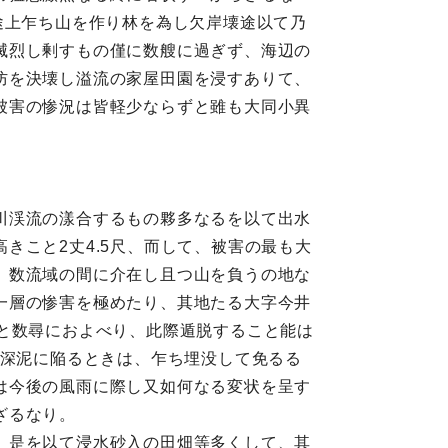
途上乍ち山を作り林を為し欠岸壊途以て乃
滅烈し剰すもの僅に数艘に過ぎず、海辺の
防を決壊し溢流の家屋田園を浸すありて、
被害の惨況は皆軽少ならずと雖も大同小異
川渓流の漾合するもの夥多なるを以て出水
きこと2丈4.5尺、而して、被害の最も大
、数流域の間に介在し且つ山を負うの地な
一層の惨害を極めたり、其地たる大字今井
と数尋におよべり、此際遁脱すること能は
其深泥に陥るときは、乍ち埋没して免るる
は今後の風雨に際し又如何なる変状を呈す
ざるなり。
、是を以て浸水砂入の田畑等多くして、其