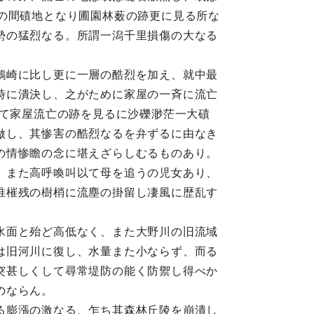
の間磧地となり圃園林薮の跡更に見る所な
勢の猛烈なる。所謂一潟千里損傷の大なる
鶴崎に比し更に一層の酷烈を加え、就中最
時に潰決し、之がために家屋の一斉に流亡
して家屋流亡の跡を見るに沙礫渺茫一大磧
做し、其惨害の酷烈なるを弁ずるに由なき
の情惨瞻の念に堪えざらしむるものあり。
、また高呼喚叫以て母を追うの児女あり、
唯槯残の樹梢に流塵の掛留し凄風に歴乱す
水面と殆ど高低なく、また大野川の旧流域
は旧河川に復し、水量また小ならず、而る
突甚しくして尋常堤防の能く防禦し得べか
のならん。
る膨漲の激なる、乍ち其森林丘陵を崩潰し