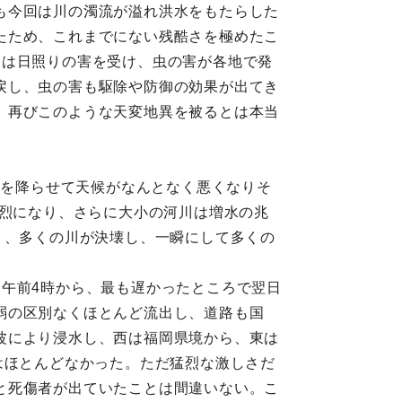
も今回は川の濁流が溢れ洪水をもたらした
たため、これまでにない残酷さを極めたこ
畑は日照りの害を受け、虫の害が各地で発
戻し、虫の害も駆除や防御の効果が出てき
。再びこのような天変地異を被るとは本当
雨を降らせて天候がなんとなく悪くなりそ
猛烈になり、さらに大小の河川は増水の兆
り、多くの川が決壊し、一瞬にして多くの
午前4時から、最も遅かったところで翌日
弱の区別なくほとんど流出し、道路も国
波により浸水し、西は福岡県境から、東は
はほとんどなかった。ただ猛烈な激しさだ
と死傷者が出ていたことは間違いない。こ