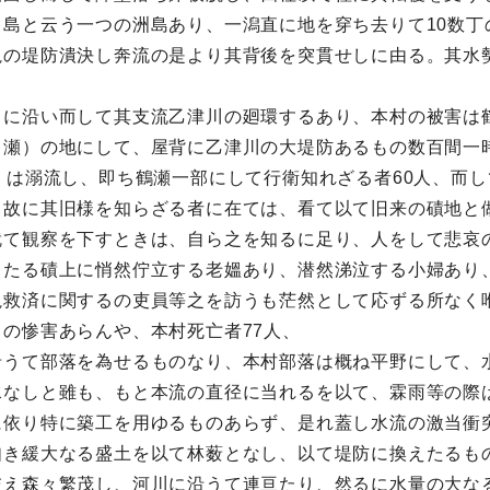
島と云う一つの洲島あり、一潟直に地を穿ち去りて10数丁
亀の堤防潰決し奔流の是より其背後を突貫せしに由る。其水
に沿い而して其支流乙津川の廻環するあり、本村の被害は
ヶ瀬）の地にして、屋背に乙津川の大堤防あるもの数百間一
くは溺流し、即ち鶴瀬一部にして行衛知れざる者60人、而
、故に其旧様を知らざる者に在ては、看て以て旧来の磧地と
就て観察を下すときは、自ら之を知るに足り、人をして悲哀
々たる磧上に悄然佇立する老媼あり、潜然涕泣する小婦あり
視救済に関するの吏員等之を訪うも茫然として応ずる所なく
の惨害あらんや、本村死亡者77人、
うて部落を為せるものなり、本村部落は概ね平野にして、
水なしと雖も、もと本流の直径に当れるを以て、霖雨等の際
に依り特に築工を用ゆるものあらず、是れ蓋し水流の激当衝
如き緩大なる盛土を以て林薮となし、以て堤防に換えたるも
交え森々繁茂し、河川に沿うて連亘たり、然るに水量の大な