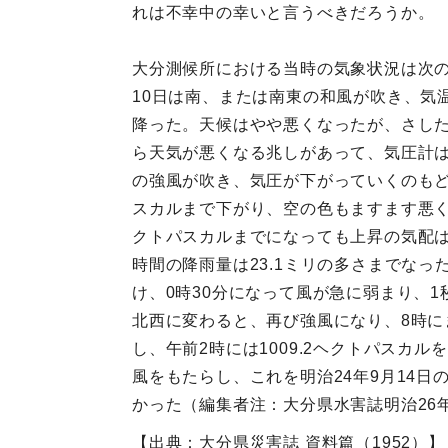
れは不幸中の幸いと言うべきだろうか。
大分測候所における当時の気象状況は次
10日は南、または南東の和風が吹き、気温
降った。天候はやや悪くなったが、さした
ら天気が悪くなる兆しがあって、気圧計は
の強風が吹き、気圧が下がっていくのもどん
スカルまで下がり、空の色もますます悪く
クトパスカルまでになっても上昇の気配
時間の降雨量は23.1ミリの多さまでな
け、0時30分になって風が急に弱まり、
北西に変わると、再び強風になり、8時に
し、午前2時には1009.2ヘクトパス
風をもたらし、これを明治24年9月14日
かった（編集者注：大分県水害誌明治26
【出典：大分県災害誌 資料篇（1952）】