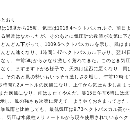
のとおり
は16度から25度。気圧は1016.4ヘクトパスカルで、前日
る異常はなかったが、そのあとに気圧計の数値が次第に下が
どんどん下がって、1009.6ヘクトパスカルを示し、風は
どん速くなり、1時間1.47ヘクトパスカル下がり、翌14日
なり、午前5時からかなり激しく荒れてきた。このとき気圧の
はなく、ますます下がる様子で、天気は猛烈に悪くなり、雨
った。そのあと風の勢いもいっそう激しさを増し、午前12時ま
1秒時間7.2メートルの疾風になり、正午から気圧も少し高ま
また疾風になり、雨はまたくやんだ。翌15日午前6時には
カルを示し、風の強さも次第に衰えて、ようやくおさまってき
の暴風雨と比較しても、最低気圧は9.73ヘクトパスカル高か
年、気圧は水銀柱ミリメートルから現在使用されているヘク