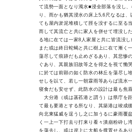
て流勢一面となり濁水■浸全部落を没し、
り、而かも猶其浸水の床上5,6尺なるは
ても屋内淤泥堆積して脛を没するに至る当
而して其流亡と共に家人を併せて埋没した
る地に在ては一家8人家屋と共に皆流没し
また或は終日蛇蝎と共に樹上に在て漸く
蕩尽して痕跡だも止めざるあり、其悲惨
ぐあり、其親族旧故等之を得之を視て慟
に於ては前顕の如く防水の林丘を蕩尽し
せしを以て、若し一朝霖雨等あらば流水
寝食だも安せず、此防水の設計は最も焦眉
大分港（或は菡萏港と謂う）は県庁を距
て最も要港とする所なり、其築港は竣成
向北東猛威を逞うし之に加うるに豪雨覆
く一上一下打去り打来り看々潰崩粉砕し
を蕩去し、或は岸上に大船を撑置せるあ