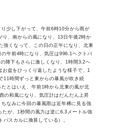
より少し下がって、午前6時10分から雨が
り、南からの風になり、13日午後2時か
また強くなって、この日の正午になり、北東
の午前4時になり、気圧は996.1ヘクトパ
降下もさらに激しくなり、1時間3.2ヘ
はお盆をひっくり返したような様子で、1
で11時間ずっと東からの暴風が吹き続
ったとはいえ、午前1時から北東の風が北
北西の和風になり、気圧計はだんだん上昇
た。ちなみに今回の暴風雨は近年稀に見る強
ったが、1秒間の風力は逆に6.3メートル強
トパスカルに換算している）。