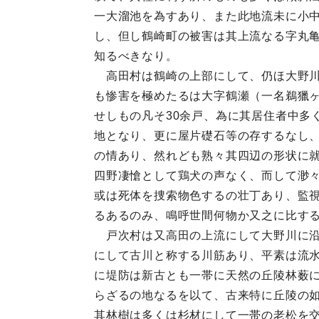
一大溜池を為すあり、また此地流未に小中
し、但し鶴崎町の被害は其上流なる字丸
知るべきなり。
高田村は鶴崎の上部にして、仍ほ大野川
も惨害を極めたるは大字鶴瀬（一名鵜獵
せしもの凡そ30余戸、為に其居住者中多
地となり、更に屋片礎石等の存するなし
の情あり、然れども熟々其四辺の形状に
四野凄愴として鶏犬の声なく、而して渺
或は死体を捜索物色するの壮丁あり、監
るあるのみ、鳴呼世間何物か又之に比する
戸次村は又高田の上流にして大野川に沿
にして古川と称する川筋あり、平素は流
に堤防は新古とも一帯に天然の丘陵林薮
らざるの地なるを以て、古来特に丘陵の
其林樹は多くは杉材にして一帯の老松を