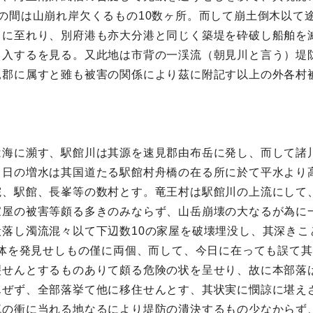
の間は山崩れ岸欠くるもの10数ヶ所。而して崩土倒木以て
るに至れり、別府港も亦大分港と同じく築堤を砕破し船舶を
串入するを見る。又此地は市背の一渓流（朝見川と言う）堤
見郡に属すと雖も被害の関係により茲に附記す以上の外各村
は海に瀕す、駅館川は其源を速見郡由布岳に発し、而して諸
日の増水は其国道たる駅館村舟橋の在る所に於て平水より高
院、駅館、長峯等の数村とす。竜王村は駅館川の上流にして
家屋の被害等頗る多きのみならず、山岳崩壊の大なるが為に
落し濁流混々以て下辺数10の家屋を破壊埋没し、其深きこ
死体を発見せしもの僅に両個、而して、今日に在っても誤て
裂せんとするものありて頗る危険の状を呈せり、故に本部落
んぜず、全部落挙て他に移住せんとす、其状実に憫諒に堪え
流の衝に当れる地なるにより堤防の潰決するもの少なからず