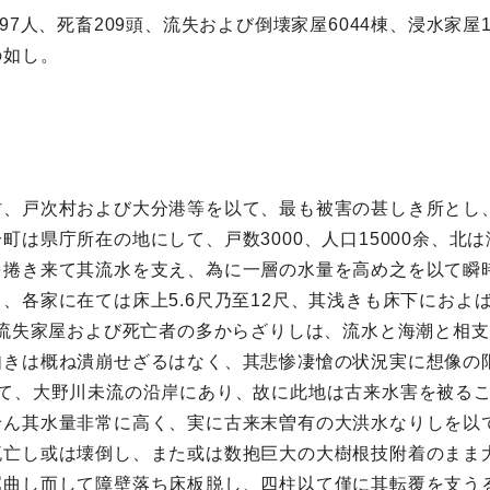
7人、死畜209頭、流失および倒壊家屋6044棟、浸水家屋1
の如し。
村、戸次村および大分港等を以て、最も被害の甚しき所とし
町は県庁所在の地にして、戸数3000、人口15000余、北
を捲き来て其流水を支え、為に一層の水量を高め之を以て瞬
、各家に在ては床上5.6尺乃至12尺、其浅きも床下におよ
其流失家屋および死亡者の多からざりしは、流水と海潮と相
如きは概ね潰崩せざるはなく、其悲惨凄愴の状況実に想像の
して、大野川未流の沿岸にあり、故に此地は古来水害を被る
せん其水量非常に高く、実に古来末曽有の大洪水なりしを以
流亡し或は壊倒し、また或は数抱巨大の大樹根技附着のまま
屈曲し而して障壁落ち床板脱し、四柱以て僅に其転覆を支う