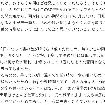
とだが、おそらく今回ほどは激しくなかっただろう。そもそ
生し、人の住むところはこの被害を免れることはできなっか
夏の間の頃から、雨が降らない期間がほぼ3ヶ月になり、田
のなると雨が若干降り、枯れかけた稲もようやく元気を取り
収穫の時期だというにあたって全く思いがけないことだった
、12日になって雲の色が暗くなり低くたれこめ、時々少しの
や雨が強くなり、さらに勢いを増して午後4時には風も雨も
激しい風が吹き荒れ、お盆をひっくり返したような豪雨とな
い去ってしまった。
るものの、早くて未明、遅くて午前7時で、水が引いたのは
が猛烈だったため、わずか数時間の間で、県内の橋は大小強
昔の姿を保っているところはなかった。また沿岸の各地は高
、田畑はほとんど被害を受けて、元の様子のままである場所
生が昼間だっためである。もし夜に災害が起きていたらもっ