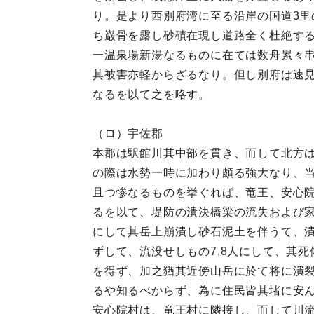
り。是より西別府湾に至る沿岸の国道3里
ち巌骨を露し砂磧在現し道路全く杜絶す
一温泉場新湯なるものに在ては数舟累々
其被害亦軽からざるなり。但し別府は速
なるを以て之を略す。
（ロ）宇佐郡
本郡は駅館川其中部を貫き、而して北方
の際は水勢一時に加わり頗る強大なり、当
且つ惨なるものを挙ぐれば、竜王、安心
るを以て、堤防の潰決橋梁の流失および
にして其岳上崩潰し砂石泥土を伴うて、潰
ずして、流没せしもの7,8人にして、其
を得ず、加之猶其近傍山岳に於て将に潰
るや知るべからず、為に住民皆其堵に安
安心院村は、竜王村に隣接し、而して川