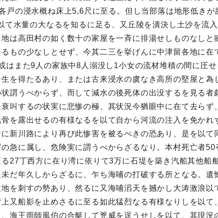
各戸の浸水概ね床上5,6尺に至る。但し当部落は地形低きが
、以て水量の大なるを知るに足る、又丘陵を潰決し土沙を流
地は高田村の如く数十の家屋を一斉に排湯せしものなしと雖も
るもの少なしとせず、今其二三を挙げんに中津留各地に在て
或はまた9人の家族中8人溺没し1小女の流材堆積の間に圧
一生を得たるあり、または古来浸水の虞なき高所の堅屋と為
の状謂うべからず、而して減水の後死体の出没するを見る者
哭衰叫するの状実に悲惨の極、其状況今猶眼中に在て去らず
地骨を露出せるの有様なるを以て自から河流の注入を免かれ
一に新川路により再び此惨害を被るべきの恐あり、是を以て
の急に属し、危険実に謂うべからざるなり。本村死亡者50
る27丁西方に在り湾に依りて3万に石堤を築き汽船其他船
後未だ年久しからざるに、乍ち海哺の打破する所となる。遺
盆地を刺すの勢あり、然るに又海哺滔天を撼かし大涛激浪以
湾上又船影を止めさるに至る如此猛烈なる有様なりしを以て
り、海王雨師風伯の合艇して兇威を逞うせしを以て、其現況