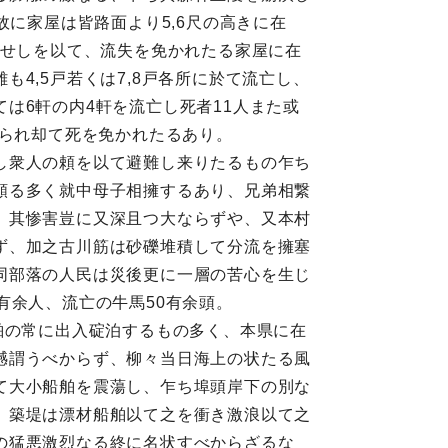
故に家屋は皆路面より5,6尺の高きに在
入せしを以て、流失を免かれたる家屋に在
4,5戸若くは7,8戸各所に於て流亡し、
は6軒の内4軒を流亡し死者11人また或
せられ却て死を免かれたるあり。
し衆人の頼を以て避難し来りたるもの乍ち
頗る多く就中母子相擁するあり、兄弟相繋
、其惨害豈に又深且つ大ならずや、又本村
ず、加之古川筋は砂礫堆積して分流を擁塞
同部落の人民は災後更に一層の苦心を生じ
有余人、流亡の牛馬50有余頭。
舶の常に出入碇泊するもの多く、本県に在
憾謂うべからず、柳々当日海上の状たる風
て大小船舶を震蕩し、乍ち埠頭岸下の別な
、築堤は漂材船舶以て之を衝き激浪以て之
の猛悪激烈なる終に名状すべからざるな