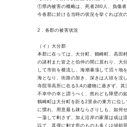
①県内被害の概略は、死者280人、負傷者9
今各郡に於ける当時の状況を挙ぐれば次
2．各郡の被害状況
（イ）大分郡
本郡に在っては、大分町、鶴崎町、高田
の諸村また皆之と伯仲の間に居れり、大分
して市街を横流し、海潮暴漲して滔々地
海となり、街路の加き、深きは人頭を没し
寺院等高所に在る3,4の建物に過ぎず、
不幸中の幸と謂うべく、然れども障壁の
鶴崎町は大分町を距る2里余の東方に位
に慣れ、用意最も疎ならざりしも、如何
一蕩して剰さず、加え沿岸の家屋は或は
以て、其僅に剰す所のものも多くは傾斜