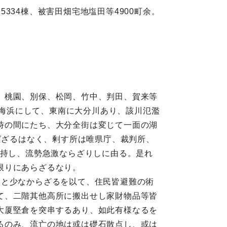
5334棟、被害田畑宅地塩田等4900町余。
、桃園、別保、松岡、竹中、判田、賀来等
は海浜にして、東南に大分川あり、該川氾濫
時の間にたち、大分全街は変じて一面の湖
ばざるはなく、剰す所は唯県庁、裁判所、
支持し、流勢急激ならざりしに由る。是れ
限りにあらざるなり。
こと少なからざるを以て、住民皆避難の術
て、二階其他高所に搬出せし家財物品等皆
大厦堅倉を突串するあり、如此有様なるを
るのみ、流亡の地は或は礎石散点し、或は