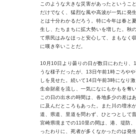
このような大きな災害があったというこ
だけでなく、猛烈な風や高波が一気に発
とは十分わかるだろう。特に今年は春と
生し、たちまちに拡大勢いを増した。秋
て県民はみなほっと安心して、まもなく
に嘆き辛いことだ。
10月10日より曇りの日が数日にわたり
うな様子だったが、13日午前1時ごろや
しを見せた。続いて14日午前3時になり
生命財産を流し、一気になにもかもを奪
この日の出水の時間は、各地多少の差はあ
に及んだところもあった。また川の増水
道、県道、里道を問わず、ひとつとして
宮崎県境までの110里の間は、港、堤防
ったわりに、死者が多くなかったのは発