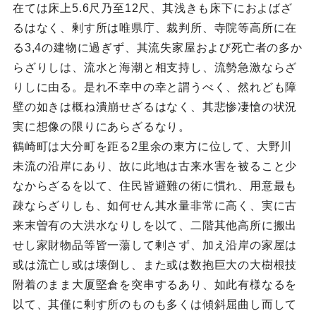
在ては床上5.6尺乃至12尺、其浅きも床下におよばざ
るはなく、剰す所は唯県庁、裁判所、寺院等高所に在
る3,4の建物に過ぎず、其流失家屋および死亡者の多か
らざりしは、流水と海潮と相支持し、流勢急激ならざ
りしに由る。是れ不幸中の幸と謂うべく、然れども障
壁の如きは概ね潰崩せざるはなく、其悲惨凄愴の状況
実に想像の限りにあらざるなり。
鶴崎町は大分町を距る2里余の東方に位して、大野川
未流の沿岸にあり、故に此地は古来水害を被ること少
なからざるを以て、住民皆避難の術に慣れ、用意最も
疎ならざりしも、如何せん其水量非常に高く、実に古
来末曽有の大洪水なりしを以て、二階其他高所に搬出
せし家財物品等皆一蕩して剰さず、加え沿岸の家屋は
或は流亡し或は壊倒し、また或は数抱巨大の大樹根技
附着のまま大厦堅倉を突串するあり、如此有様なるを
以て、其僅に剰す所のものも多くは傾斜屈曲し而して