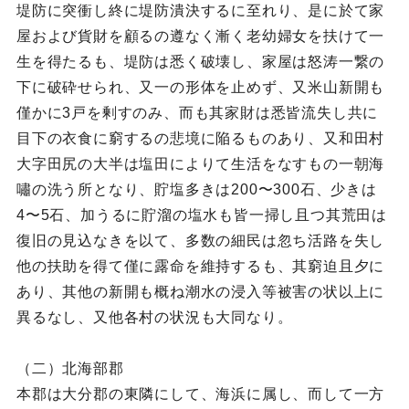
堤防に突衝し終に堤防潰決するに至れり、是に於て家
屋および貨財を顧るの遵なく漸く老幼婦女を扶けて一
生を得たるも、堤防は悉く破壊し、家屋は怒涛一繋の
下に破砕せられ、又一の形体を止めず、又米山新開も
僅かに3戸を剰すのみ、而も其家財は悉皆流失し共に
目下の衣食に窮するの悲境に陥るものあり、又和田村
大字田尻の大半は塩田によりて生活をなすもの一朝海
嘯の洗う所となり、貯塩多きは200〜300石、少きは
4〜5石、加うるに貯溜の塩水も皆一掃し且つ其荒田は
復旧の見込なきを以て、多数の細民は忽ち活路を失し
他の扶助を得て僅に露命を維持するも、其窮迫且夕に
あり、其他の新開も概ね潮水の浸入等被害の状以上に
異るなし、又他各村の状況も大同なり。
（二）北海部郡
本郡は大分郡の東隣にして、海浜に属し、而して一方