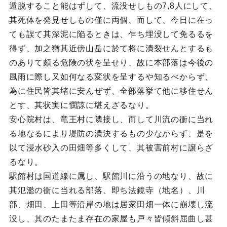
遁脱すること能はずして、流没せしもの7,8人にして、
其死体を発見せしもの僅に両個、而して、今日に在っ
ても誤て其深泥に陥るときは、乍ち埋没して免るるを
得ず、加之猶其近傍山岳に於て将に潰裂せんとするも
のありて頗る危険の状を呈せり、故に本部落は今後の
風雨に際し又如何なる変状を呈するや知るべからず、
為に住民皆其堵に安んぜず、全部落挙て他に移住せん
とす、其状実に憫諒に堪えざるなり。
安心院村は、竜王村に隣接し、而して川流の衝に当れ
る地なるにより堤防の潰決するもの少なからず、是を
以て浸水砂入の田畑等多くして、其被害前村に譲らざ
るなり。
駅館村は国道線に属し、駅館川に沿うの地なり、故に
其氾濫の衝に当れる部落、即ち法鏡寺（地名）、川
部、畑田、上田等沿岸の地は居家田畑一体に崩壊し流
没し、其のたまたま存在の家屋も戸々皆傾斜屈曲し甚