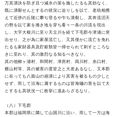
万其潰決を防ぎ且つ減水の策を施したるも其効なく、
既に潰裂せんとするの状況に迫りしを以て、老幼相携
えて近傍の丘陵に攀ぢ登るや乍ち潰裂し、其奔流滔天
の勢を以て家を捲き地を穿ち看々一条の川流を現出
し、大字大根川に至り天立川を経て下毛郡今津浦に突
出せり、之が為に家屋流亡し、又其僅かに流亡を免れ
たるも家財器具及貯穀類皆一掃せられて刺すところな
きに至れり、其の激烈なる知るべきなり。
其の他柳ヶ浦村、和間村、津房村、両川村、糸口村、
横山村等、其の被害の度皆之と大差あるなし、又本郡
に在っても八面山の崩潰により其害を被るもの少しと
せず、而して沿海に属するものは皆海嘯の害を以て大
とするも其状況一に枚挙に遑あらざるなり。
（八）下毛郡
本郡は福岡県に隣して山国川に沿い、而して一方は海