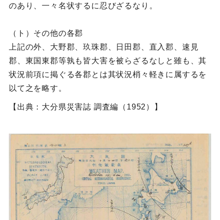
のあり、一々名状するに忍びざるなり。
（ト）その他の各郡
上記の外、大野郡、玖珠郡、日田郡、直入郡、速見
郡、東国東郡等孰も皆大害を被らざるなしと雖も、其
状況前項に掲ぐる各郡とは其状況梢々軽きに属するを
以て之を略す。
【出典：大分県災害誌 調査編（1952）】