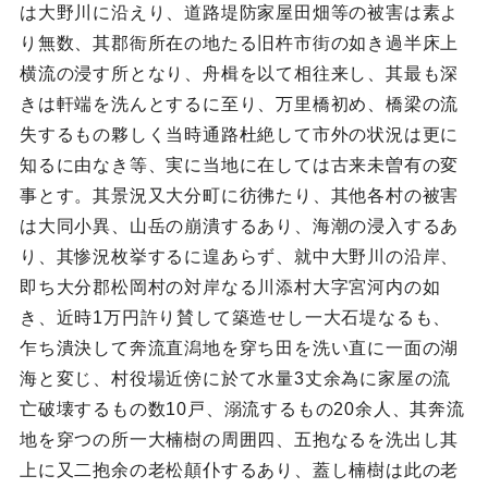
は大野川に沿えり、道路堤防家屋田畑等の被害は素よ
り無数、其郡衙所在の地たる旧杵市街の如き過半床上
横流の浸す所となり、舟楫を以て相往来し、其最も深
きは軒端を洗んとするに至り、万里橋初め、橋梁の流
失するもの夥しく当時通路杜絶して市外の状況は更に
知るに由なき等、実に当地に在しては古来未曽有の変
事とす。其景況又大分町に彷彿たり、其他各村の被害
は大同小異、山岳の崩潰するあり、海潮の浸入するあ
り、其惨況枚挙するに遑あらず、就中大野川の沿岸、
即ち大分郡松岡村の対岸なる川添村大字宮河内の如
き、近時1万円許り賛して築造せし一大石堤なるも、
乍ち潰決して奔流直潟地を穿ち田を洗い直に一面の湖
海と変じ、村役場近傍に於て水量3丈余為に家屋の流
亡破壊するもの数10戸、溺流するもの20余人、其奔流
地を穿つの所一大楠樹の周囲四、五抱なるを洗出し其
上に又二抱余の老松顛仆するあり、蓋し楠樹は此の老