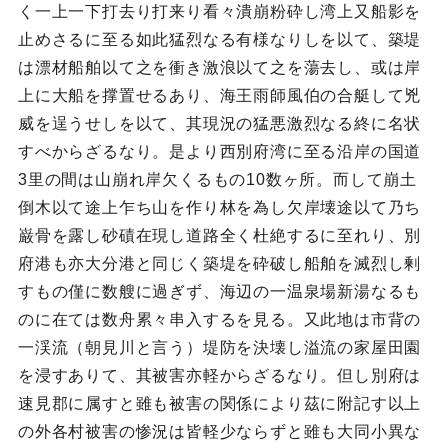
く一上一下打去り打来り看々潰崩粉砕し湾上又船影を
止めさるに至る如此猛烈なる有様なりしを以て、築堤
は漂材船舶以て之を衝き激浪以て之を蕩去し、或は岸
上に大船を撑置せるあり、海王雨師風伯の合艇して兇
威を逞うせしを以て、其現況の猛悪激烈なる終に名状
すべからざるなり。是より西別府湾に至る沿岸の国道
3里の間は山崩れ岸欠くるもの10数ヶ所。而して崩土
倒木以て途上乍ち山を作り林を為し欠岸壊途以て乃ち
巌骨を露し砂磧在現し道路全く杜絶するに至れり、別
府港も亦大分港と同じく築堤を砕破し船舶を滅烈し剰
すもの僅に数艘に過ぎず、海辺の一温泉場新湯なるも
のに在ては数舟累々串入するを見る。又此地は市背の
一渓流（朝見川と言う）堤防を決壊し溢流の家屋田園
を浸すありて、其被害亦軽からざるなり。但し別府は
速見郡に属すと雖も被害の関係により茲に附記す以上
の外各村被害の惨況は皆軽少ならずと雖も大同小異な