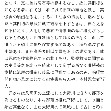
となり、更に屋片礎石等の存するなし、故に其旧様を
知らざる者に在ては、看て以て旧来の磧地と做し、其
惨害の酷烈なるを弁ずるに由なきの情あり、然れども
熟々其四辺の形状に就て観察を下すときは、自ら之を
知るに足り、人をして悲哀の情惨瞻の念に堪えざらし
むるものあり。四野凄愴として鶏犬の声なく、而して
渺々たる磧上に悄然佇立する老媼あり、潜然涕泣する
小婦あり、また高呼喚叫以て母を追うの児女あり、或
は死体を捜索物色するの壮丁あり、監視救済に関する
の吏員等之を訪うも茫然として応ずる所なく唯槯残の
樹梢に流塵の掛留し凄風に歴乱するあるのみ、鳴呼世
間何物か又之に比するの惨害あらんや、本村死亡者77
人、
戸次村は又高田の上流にして大野川に沿うて部落を
為せるものなり、本村部落は概ね平野にして、水面と
殆ど高低なく、また大野川の旧流域にして古川と称す