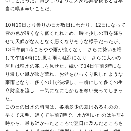
いことだった。再びこのような天変地異を被るとは本
当に嘆き辛いことだ。
10月10日より曇りの日が数日にわたり、12日になって
雲の色が暗くなり低くたれこめ、時々少しの雨を降ら
せて天候がなんとなく悪くなりそうな様子だったが、
13日午前1時ごろやや雨が強くなり、さらに勢いを増
して午後4時には風も雨も猛烈になり、さらに大小の
河川は増水の兆しを見せた。続いて14日午前3時にな
り激しい風が吹き荒れ、お盆をひっくり返したような
豪雨となり、多くの川が決壊し、一瞬にして多くの生
命財産を流し、一気になにもかもを奪い去ってしまっ
た。
この日の出水の時間は、各地多少の差はあるものの、
早くて未明、遅くて午前7時で、水が引いたのは午前4
時から、最も遅かったところで翌日に及んだところも