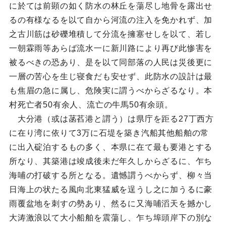
に於ては前顕の如く防水の林丘を蕩尽し地骨を露出せ
るの有様なるを以て自から河流の注入を免かれず、加
之古川筋は砂礫堆積して分流を擁塞せしを以て、若し
一朝霖雨等あらば流水一に新川路により再び此惨害を
被るべきの恐あり、是を以て同部落の人民は災後更に
一層の苦心を生じ寝食だも安せず、此防水の設計は最
も焦眉の急に属し、危険実に謂うべからざるなり。本
村死亡者50有余人、流亡の牛馬50有余頭。
大分港（或は菡萏港と謂う）は県庁を距る27丁西方
に在り湾に依りて3万に石堤を築き汽船其他船舶の常
に出入碇泊するもの多く、本県に在て最も要港とする
所なり、其築港は竣成後未だ年久しからざるに、乍ち
海哺の打破する所となる。遺憾謂うべからず、柳々当
日海上の状たる風向北東猛威を逞うし之に加うるに豪
雨覆盆地を刺すの勢あり、然るに又海哺滔天を撼かし
大涛激浪以て大小船舶を震蕩し、乍ち埠頭岸下の別な