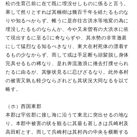
松の生育己前に在て既に埋没せしものに係ると言う。
果して然りとすれば其楠樹は幾百千年を経たるものな
りや知るべからず、帷うに是亦往古洪水等地変の為に
埋没したるものならんか、今や又未曽有の大洪水に依
て現出するに至るに奇ならずや、其水勢の非常激甚
にして猛烈なる知るべきなり、東大在村死体の漂着す
るもの少なからず、而して或は手足断ち頭髪脱し身体
完具せるもの稀なり、是れ奔流激浪に捲去打撲せられ
たるに由るが、其惨状見るに忍びざるなり。此外各村
の被害又孰も軽少ならざれども其状況大同なるを以て
略す。
（ホ）西国東郡
本郡は宇佐郡に接し海に沿うて東北に突出せるの地な
り。本郡中被害の状を観るに其最も甚しきは呉崎村及
高田町とす。而して呉崎村は其村内の中央を横断する