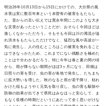
明治26年10月13日から15日にかけての、大分県の風
水害は実に数百年来という未曽有の被害をもたらし
た。昔からの言い伝えでは寛永年間にこのような大き
な災害があったということだが、おそらく今回ほどは
激しくなかっただろう。そもそも今回は川の濁流が溢
れ洪水をもたらしただけでなく、猛烈な風や高波が一
気に発生し、人の住むところはこの被害を免れること
はできなっかたため、これまでにない残酷さを極めた
ことは十分わかるだろう。特に今年は春と夏の間の頃
から、雨が降らない期間がほぼ3ヶ月になり、田畑は
日照りの害を受け、虫の害が各地で発生し、たちまち
に拡大勢いを増した。秋のなると雨が若干降り、枯れ
かけた稲もようやく元気を取り戻し、虫の害も駆除や
防御の効果が出てきて県民はみなほっと安心して、ま
もなく収穫の時期だというにあたって全く思いがけな