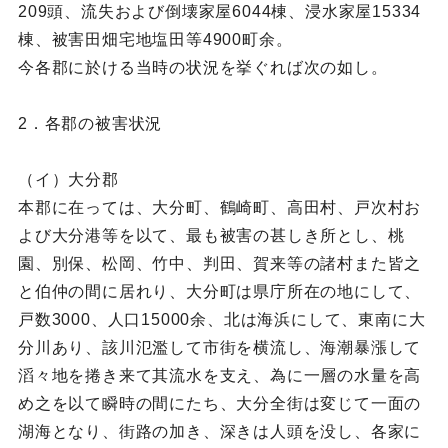
209頭、流失および倒壊家屋6044棟、浸水家屋15334
棟、被害田畑宅地塩田等4900町余。
今各郡に於ける当時の状況を挙ぐれば次の如し。
2．各郡の被害状況
（イ）大分郡
本郡に在っては、大分町、鶴崎町、高田村、戸次村お
よび大分港等を以て、最も被害の甚しき所とし、桃
園、別保、松岡、竹中、判田、賀来等の諸村また皆之
と伯仲の間に居れり、大分町は県庁所在の地にして、
戸数3000、人口15000余、北は海浜にして、東南に大
分川あり、該川氾濫して市街を横流し、海潮暴漲して
滔々地を捲き来て其流水を支え、為に一層の水量を高
め之を以て瞬時の間にたち、大分全街は変じて一面の
湖海となり、街路の加き、深きは人頭を没し、各家に