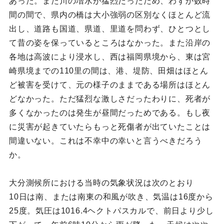
あった。また川の増水が猛烈だったため、わずか数時
間の間で、県内の橋は大小強弱の区別なくほとんど流
出し、道路も国道、県道、里道を問わず、ひとつとし
て昔の姿を保っているところはなかった。また沿岸の
各地は高波により浸水し、西は福岡県境から、東は宮
崎県境までの110里の間は、港、堤防、田畑はほとん
ど被害を受けて、元の様子のままである場所はほとん
どなかった。ただ猛烈な激しさだったわりに、死者が
多くなかったのは発生が昼間だっためである。もし夜
に災害が起きていたらもっと死傷者が出ていたことは
間違いない。これは不幸中の幸いと言うべきだろう
か。
大分測候所における当時の気象状況は次のとおり
10日は南、または南東の和風が吹き、気温は16度から
25度。気圧は1016.4ヘクトパスカルで、前日より少し