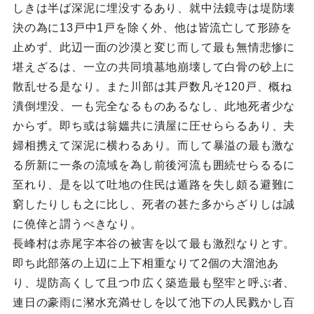
しきは半ば深泥に埋没するあり、就中法鏡寺は堤防壊
決の為に13戸中1戸を除く外、他は皆流亡して形跡を
止めず、此辺一面の沙漠と変じ而して最も無情悲惨に
堪えざるは、一立の共同墳墓地崩壊して白骨の砂上に
散乱せる是なり。また川部は其戸数凡そ120戸、概ね
潰倒埋没、一も完全なるものあるなし、此地死者少な
からず。即ち或は翁媼共に潰屋に圧せららるあり、夫
婦相携えて深泥に横わるあり。而して暴溢の最も激な
る所新に一条の流域を為し前後河流も囲続せらるるに
至れり、是を以て吐地の住民は遁路を失し頗る避難に
窮したりしも之に比し、死者の甚た多からざりしは誠
に僥倖と謂うべきなり。
長峰村は赤尾字本谷の被害を以て最も激烈なりとす。
即ち此部落の上辺に上下相重なりて2個の大溜池あ
り、堤防高くして且つ巾広く築造最も堅牢と呼ぶ者、
連日の豪雨に瀦水充満せしを以て池下の人民戮かし百