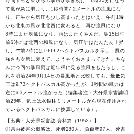
時間ずっと東からの暴風が吹き続け、0時30分になっ
て風が急に弱まり、1秒時間7.2メートルの疾風にな
り、正午から気圧も少し高まったとはいえ、午前1時
から北東の風が北北西に変わると、再び強風になり、
8時にまた疾風になり、雨はまたくやんだ。翌15日午
前6時には北西の和風になり、気圧計はだんだん上昇
し、午前2時には1009.2ヘクトパスカルを示し、風の
強さも次第に衰えて、ようやくおさまってきた。ちな
みに今回の暴風雨は近年稀に見る強風をもたらし、こ
れを明治24年9月14日の暴風雨と比較しても、最低気
圧は9.73ヘクトパスカル高かったが、1秒間の風力は
逆に6.3メートル強かった（編集者注：大分県水害誌明
治26年、気圧は水銀柱ミリメートルから現在使用され
ているヘクトパスカルに換算している）。
【出典：大分県災害誌 資料篇（1952）】
①県内被害の概略は、死者280人、負傷者97人、死畜