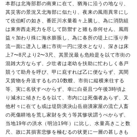
本郡は北海部郡の南東に在て、猶海に沿うの地なり、
其災害の景況又北海部に似たり、夜来の風雨異常にし
て佐伯町の如き、番匠川水量着々上騰し、為に消防組
は東奔西走死力を尽して防禦すと雖も奈何せん、風雨
益々加わり殊に海水膨脹し、為に各所の堤上に漲り奔
流一面に迸入し遂に市街一円に浸水となり、深きは床
上7〜8尺より2〜3尺、其景況最も危殆是を以て市街の
混雑大方ならず、少壮者は老幼を扶助に忙わしく各戸
競うて助舟を呼び、甲に庇すれば乙に便ならず、其間
又貨物を舟送するもの10数艘、市街に縦横来往する
等、実に名状すべからず、幸に白昼且つ午後3時頃よ
り減水に傾きたるを以て、市内には死傷者あらず、又
他村々に在ても或は堤防潰決山岳崩潰家屋の流亡人畜
の死傷耕地を荒し家財を失う等其惨状謂うべからず、
当地19年の洪水（明治19年）に比し、水量高きこと数
尺、故に其損害悲惨を極むるの状更に一層の甚しきも