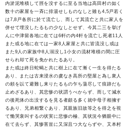
内淤泥堆積して脛を没するに至る当地は高田村の如く
数十の家屋を一斉に排湯せしものなしと雖も4,5戸若く
は7,8戸各所に於て流亡し、而して其流亡と共に家人を
併せて埋没したるもの少なしとせず、今其二三を挙げ
んに中津留各地に在ては6軒の内4軒を流亡し死者11人
また或る地に在ては一家8人家屋と共に皆流没し或は
また9人の家族中8人溺没し1小女の流材堆積の間に圧
せられ却て死を免かれたるあり。
また或は終日蛇蝎と共に樹上に在て漸く一生を得たる
あり、または古来浸水の虞なき高所の堅屋と為し衆人
の頼を以て避難し来りたるもの乍ち蕩尽して痕跡だも
止めざるあり、其悲惨の状謂うべからず、而して減水
の後死体の出没するを見る者頗る多く就中母子相擁す
るあり、兄弟相繋ぐあり、其親族旧故等之を得之を視
て慟哭衰叫するの状実に悲惨の極、其状況今猶眼中に
在て去らず、其惨害豈に又深且つ大ならずや、又本村