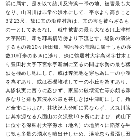
浜に属す、是を以て該川及海浜一帯の地、被害最も大
なり、山国川は非常の洪水にして、平水より高きこと
3丈23尺、故に其の沿岸村落は、其の害を被らざるも
の一としてあるなし。就中被害の最も大なるは上津村
大字跡田、即ち耶馬橋近傍より下流とす。堤防の潰決
するもの数10ヶ所田畑、宅地等の荒廃に属せしもの亦
数10町歩の多きに渉り、殊に鶴居村大字高瀬字甘木よ
り豊田村大字下宮水字新刎に至るの間は水勢の最も猛
烈を極めし地にして、或は奔流地を穿ち為に一の小湖
を為すあり、或は石礫堆積して一の小丘を為すあり、
其惨状実に言うに忍びず、家屋の破壊流亡等亦頗る夥
多なりと雖も其浸水の最も甚しきは中津町にして、殆
ど全市におよび、其状況大分町に異ならず。犬丸川筋
は其水源なる八面山の欠潰数10ヶ所におよび、尚山下
に位する深秣村大字源水（地名）の地所々に陥落を生
じ孰も多量の濁水を噴出せしため、渓流忽ち暴漲し田