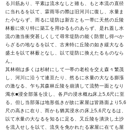
る川筋あり、平素は流水なしと雖も、もと本流の直径
に当れるを以て、霖雨等の際は旧河川に復し、水量ま
た小ならず、而るに堤防は新古とも一帯に天然の丘陵
林薮に依り特に築工を用ゆるものあらず、是れ蓋し水
流の激当衝突甚しくして尋常堤防の能く防禦し得べか
らざるの地なるを以て、古来特に丘陵の如き緩大なる
盛土を以て林薮となし、以て堤防に換えたるものなら
ん。
其林樹は多くは杉材にして一帯の老松を交え森々繁茂
し、河川に沿うて連亘たり、然るに水量の大なる膨漲
の激なる、乍ち其森林丘陵を崩潰して流勢一面となり
濁水■浸全部落を没し、各戸の浸水概ね床上5,6尺に至
る。但し当部落は地形低きが故に家屋は皆路面より5,6
尺の高きに在り、而かも猶其浸水の床上5,6尺なるは、
以て水量の大なるを知るに足る、又丘陵を潰決し土沙
を流入せしを以て、流失を免かれたる家屋に在ても屋