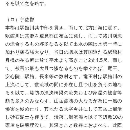
るを以て之を略す。
（ロ）宇佐郡
本郡は駅館川其中部を貫き、而して北方は海に瀕す、
駅館川は其源を速見郡由布岳に発し、而して諸川渓流
の漾合するもの夥多なるを以て出水の際は水勢一時に
加わり頗る強大なり、当日の増水は其国道たる駅館村
舟橋の在る所に於て平水より高きこと2丈4.5尺、而し
て、被害の最も大且つ惨なるものを挙ぐれば、竜王、
安心院、駅館、長峯等の数村とす。竜王村は駅館川の
上流にして、数流域の間に介在し且つ山を負うの地な
るを以て、堤防の潰決橋梁の流失および家屋の被害等
頗る多きのみならず、山岳崩壊の大なるが為に一層の
惨害を極めたり、其地たる大字今井にして其岳上崩潰
し砂石泥土を伴うて、潰落し濁流混々以て下辺数10の
家屋を破壊埋没し、其深きこと数尋におよべり、此際