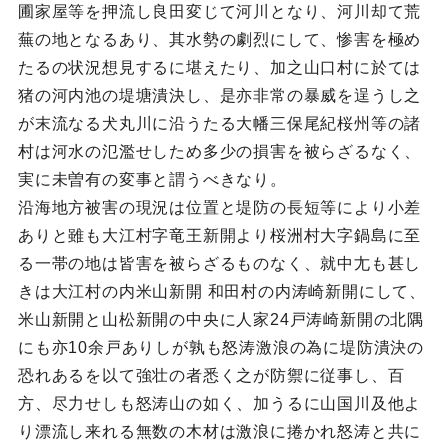
圃家屋等を押流し良田変じて河川となり、河川却て荒
蕪の地となるあり、其水勢の劇烈にして、惨害を極め
たるの状況想見するに堪えたり、加之山口村に於ては
猪の河内池の堤塘潰決し、是亦非常の暴威を逞うし之
が末流なる犬丸川に沿うたる大幡三保尾紀桜州等の諸
村は河水の氾濫せしため多少の損害を被らざるなく、
実に未曽有の変事と謂うべきなり。
沿海地方被害の現況は位置と堤防の長短等により小差
ありと雖も大江村字竜王新開より桜洲村大字鍋島に至
る一帯の地は皆害を被らざるものなく、就中尢も甚し
きは大江村の内米山新開 和田村の内涛崎新開にして、
米山新開と山松新開の中央に人家24戸涛崎新開の北隅
にも亦10余戸ありしが孰も怒涛激浪の為に堤防潰決の
恐れあるを以て強壮の者悉く之が防禦に従事し、百
方、尽力せしも怒涛山の如く、加うるに山国川及他よ
り漂流し来れる無数の木材は激浪に捲かれ怒涛と共に