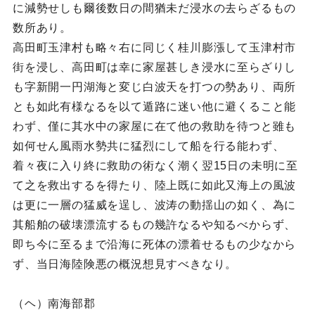
に減勢せしも爾後数日の間猶未だ浸水の去らざるもの
数所あり。
高田町玉津村も略々右に同じく桂川膨漲して玉津村市
街を浸し、高田町は幸に家屋甚しき浸水に至らざりし
も字新開一円湖海と変じ白波天を打つの勢あり、両所
とも如此有様なるを以て遁路に迷い他に避くること能
わず、僅に其水中の家屋に在て他の救助を待つと雖も
如何せん風雨水勢共に猛烈にして船を行る能わず、
着々夜に入り終に救助の術なく潮く翌15日の未明に至
て之を救出するを得たり、陸上既に如此又海上の風波
は更に一層の猛威を逞し、波涛の動揺山の如く、為に
其船舶の破壊漂流するもの幾許なるや知るべからず、
即ち今に至るまで沿海に死体の漂着せるもの少なから
ず、当日海陸険悪の概況想見すべきなり。
（ヘ）南海部郡