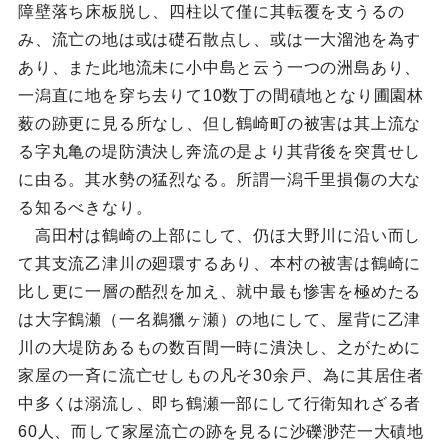
障壁落ち床板脱し、四柱以て僅に其転覆を支うるの
み、流亡の地は或は礎石散点し、或は一大溜池を為す
あり、また此地流未に小中島と云う一つの洲島あり、
一潟直に地を穿ち去りて10数丁の間磧地となり圃園林
薮の跡更に見る所なし、但し鶴崎町の被害は其上流な
る字丸亀の堤防潰決し奔流の是より其背後を突貫せし
に由る。其水勢の猛烈なる。所謂一潟千里損傷の大な
る知るべきなり。
高田村は鶴崎の上部にして、仍ほ大野川に沿い而し
て其支流乙津川の廻環するあり、本村の被害は鶴崎に
比し更に一層の酷烈を加え、就中最も惨害を極めたる
は大字鶴瀬（一名鵜獵ヶ瀬）の地にして、屋背に乙津
川の大堤防あるもの数百間一時に潰決し、之がために
家屋の一斉に流亡せしもの凡そ30余戸、為に其居住者
中多くは溺流し、即ち鶴瀬一部にして行衛知れざる者
60人、而して家屋流亡の跡を見るに沙礫渺茫一大磧地