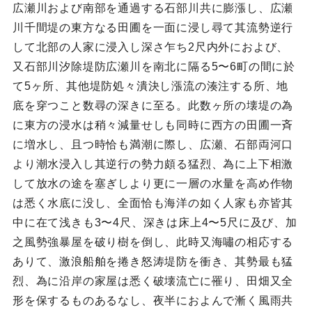
広瀬川および南部を通過する石部川共に膨漲し、広瀬
川千間堤の東方なる田圃を一面に浸し尋て其流勢逆行
して北部の人家に浸入し深さ乍ち2尺内外におよび、
又石部川汐除堤防広瀬川を南北に隔る5〜6町の間に於
て5ヶ所、其他堤防処々潰決し漲流の湊注する所、地
底を穿つこと数尋の深きに至る。此数ヶ所の壊堤の為
に東方の浸水は稍々減量せしも同時に西方の田圃一斉
に増水し、且つ時恰も満潮に際し、広瀬、石部両河口
より潮水浸入し其逆行の勢力頗る猛烈、為に上下相激
して放水の途を塞ぎしより更に一層の水量を高め作物
は悉く水底に没し、全面恰も海洋の如く人家も亦皆其
中に在て浅きも3〜4尺、深きは床上4〜5尺に及び、加
之風勢強暴屋を破り樹を倒し、此時又海嘯の相応する
ありて、激浪船舶を捲き怒涛堤防を衝き、其勢最も猛
烈、為に沿岸の家屋は悉く破壊流亡に罹り、田畑又全
形を保するものあるなし、夜半におよんで漸く風雨共