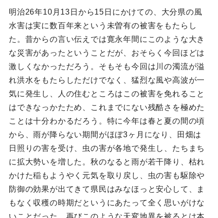
明治26年10月13日から15日にかけての、大分県の風
水害は実に数百年来という未曽有の被害をもたらし
た。昔からの言い伝えでは寛永年間にこのような大き
な災害があったということだが、おそらく今回ほどは
激しくなかっただろう。そもそも今回は川の濁流が溢
れ洪水をもたらしただけでなく、猛烈な風や高波が一
気に発生し、人の住むところはこの被害を免れること
はできなっかたため、これまでにない残酷さを極めた
ことは十分わかるだろう。特に今年は春と夏の間の頃
から、雨が降らない期間がほぼ3ヶ月になり、田畑は
日照りの害を受け、虫の害が各地で発生し、たちまち
に拡大勢いを増した。秋のなると雨が若干降り、枯れ
かけた稲もようやく元気を取り戻し、虫の害も駆除や
防御の効果が出てきて県民はみなほっと安心して、ま
もなく収穫の時期だというにあたって全く思いがけな
いことだった。再びこのような天変地異を被るとは本