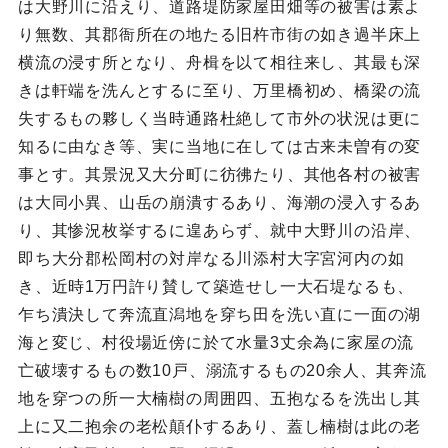
は大野川に沿えり、道路堤防家屋田畑等の被害は素よ
り無数、其郡衙所在の地たる旧杵市街の如き過半床上
横流の浸す所となり、舟楫を以て相往来し、其最も深
きは軒端を洗んとするに至り、万里橋初め、橋梁の流
失するもの夥しく当時通路杜絶して市外の状況は更に
知るに由なき等、実に当地に在しては古来未曽有の変
事とす。其景況又大分町に彷彿たり、其他各村の被害
は大同小異、山岳の崩潰するあり、海潮の浸入するあ
り、其惨況枚挙するに遑あらず、就中大野川の沿岸、
即ち大分郡松岡村の対岸なる川添村大字宮河内の如
き、近時1万円許り賛して築造せし一大石堤なるも、
乍ち潰決して奔流直潟地を穿ち田を洗い直に一面の湖
海と変じ、村役場近傍に於て水量3丈余為に家屋の流
亡破壊するもの数10戸、溺流するもの20余人、其奔流
地を穿つの所一大楠樹の周囲四、五抱なるを洗出し其
上に又二抱余の老松顛仆するあり、蓋し楠樹は此の老