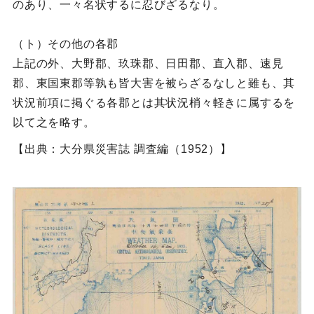
のあり、一々名状するに忍びざるなり。
（ト）その他の各郡
上記の外、大野郡、玖珠郡、日田郡、直入郡、速見
郡、東国東郡等孰も皆大害を被らざるなしと雖も、其
状況前項に掲ぐる各郡とは其状況梢々軽きに属するを
以て之を略す。
【出典：大分県災害誌 調査編（1952）】