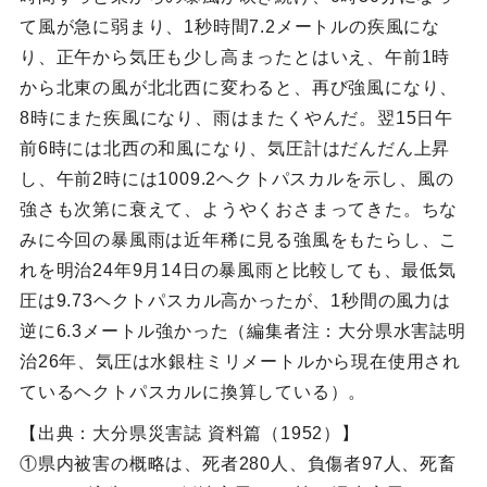
て風が急に弱まり、1秒時間7.2メートルの疾風にな
り、正午から気圧も少し高まったとはいえ、午前1時
から北東の風が北北西に変わると、再び強風になり、
8時にまた疾風になり、雨はまたくやんだ。翌15日午
前6時には北西の和風になり、気圧計はだんだん上昇
し、午前2時には1009.2ヘクトパスカルを示し、風の
強さも次第に衰えて、ようやくおさまってきた。ちな
みに今回の暴風雨は近年稀に見る強風をもたらし、こ
れを明治24年9月14日の暴風雨と比較しても、最低気
圧は9.73ヘクトパスカル高かったが、1秒間の風力は
逆に6.3メートル強かった（編集者注：大分県水害誌明
治26年、気圧は水銀柱ミリメートルから現在使用され
ているヘクトパスカルに換算している）。
【出典：大分県災害誌 資料篇（1952）】
①県内被害の概略は、死者280人、負傷者97人、死畜