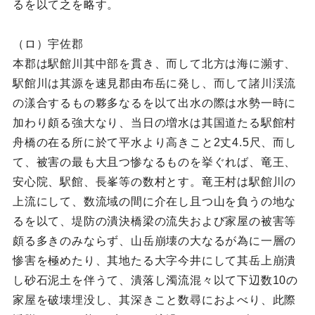
るを以て之を略す。
（ロ）宇佐郡
本郡は駅館川其中部を貫き、而して北方は海に瀕す、
駅館川は其源を速見郡由布岳に発し、而して諸川渓流
の漾合するもの夥多なるを以て出水の際は水勢一時に
加わり頗る強大なり、当日の増水は其国道たる駅館村
舟橋の在る所に於て平水より高きこと2丈4.5尺、而し
て、被害の最も大且つ惨なるものを挙ぐれば、竜王、
安心院、駅館、長峯等の数村とす。竜王村は駅館川の
上流にして、数流域の間に介在し且つ山を負うの地な
るを以て、堤防の潰決橋梁の流失および家屋の被害等
頗る多きのみならず、山岳崩壊の大なるが為に一層の
惨害を極めたり、其地たる大字今井にして其岳上崩潰
し砂石泥土を伴うて、潰落し濁流混々以て下辺数10の
家屋を破壊埋没し、其深きこと数尋におよべり、此際