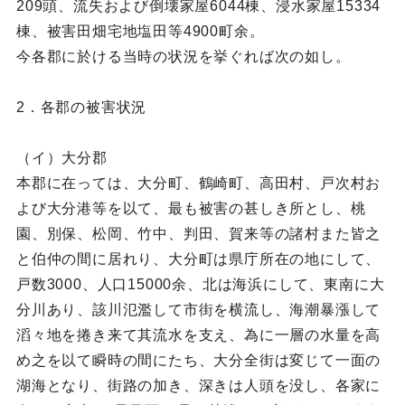
209頭、流失および倒壊家屋6044棟、浸水家屋15334
棟、被害田畑宅地塩田等4900町余。
今各郡に於ける当時の状況を挙ぐれば次の如し。
2．各郡の被害状況
（イ）大分郡
本郡に在っては、大分町、鶴崎町、高田村、戸次村お
よび大分港等を以て、最も被害の甚しき所とし、桃
園、別保、松岡、竹中、判田、賀来等の諸村また皆之
と伯仲の間に居れり、大分町は県庁所在の地にして、
戸数3000、人口15000余、北は海浜にして、東南に大
分川あり、該川氾濫して市街を横流し、海潮暴漲して
滔々地を捲き来て其流水を支え、為に一層の水量を高
め之を以て瞬時の間にたち、大分全街は変じて一面の
湖海となり、街路の加き、深きは人頭を没し、各家に