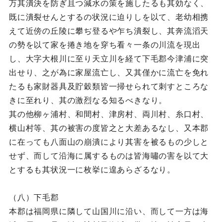
万其潰決を防ぎ且つ減水の策を施したるも其効なく、
既に潰裂せんとするの状況に迫りしを以て、老幼相携
えて近傍の丘陵に攀ぢ登るや乍ち潰裂し、其奔流滔天
の勢を以て家を捲き地を穿ち看々一条の川流を現出
し、大字大根川に至り天立川を経て下毛郡今津浦に突
出せり、之が為に家屋流亡し、又其僅かに流亡を免れ
たるも家財器具及貯穀類皆一掃せられて刺すところな
きに至れり、其の激烈なる知るべきなり。
其の他柳ヶ浦村、和間村、津房村、両川村、糸口村、
横山村等、其の被害の度皆之と大差あるなし、又本郡
に在っても八面山の崩潰により其害を被るもの少しと
せず、而して沿海に属するものは皆海嘯の害を以て大
とするも其状況一に枚挙に遑あらざるなり。
（八）下毛郡
本郡は福岡県に隣して山国川に沿い、而して一方は海