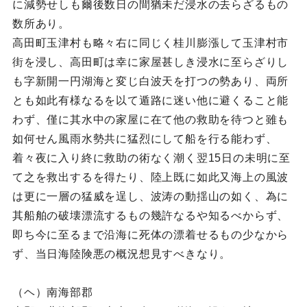
に減勢せしも爾後数日の間猶未だ浸水の去らざるもの
数所あり。
高田町玉津村も略々右に同じく桂川膨漲して玉津村市
街を浸し、高田町は幸に家屋甚しき浸水に至らざりし
も字新開一円湖海と変じ白波天を打つの勢あり、両所
とも如此有様なるを以て遁路に迷い他に避くること能
わず、僅に其水中の家屋に在て他の救助を待つと雖も
如何せん風雨水勢共に猛烈にして船を行る能わず、
着々夜に入り終に救助の術なく潮く翌15日の未明に至
て之を救出するを得たり、陸上既に如此又海上の風波
は更に一層の猛威を逞し、波涛の動揺山の如く、為に
其船舶の破壊漂流するもの幾許なるや知るべからず、
即ち今に至るまで沿海に死体の漂着せるもの少なから
ず、当日海陸険悪の概況想見すべきなり。
（ヘ）南海部郡