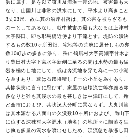
浜に属す、是を以て該川及海浜一帯の地、被害最も大
なり、山国川は非常の洪水にして、平水より高きこと
3丈23尺、故に其の沿岸村落は、其の害を被らざるも
の一としてあるなし。就中被害の最も大なるは上津村
大字跡田、即ち耶馬橋近傍より下流とす。堤防の潰決
するもの数10ヶ所田畑、宅地等の荒廃に属せしもの亦
数10町歩の多きに渉り、殊に鶴居村大字高瀬字甘木よ
り豊田村大字下宮水字新刎に至るの間は水勢の最も猛
烈を極めし地にして、或は奔流地を穿ち為に一の小湖
を為すあり、或は石礫堆積して一の小丘を為すあり、
其惨状実に言うに忍びず、家屋の破壊流亡等亦頗る夥
多なりと雖も其浸水の最も甚しきは中津町にして、殆
ど全市におよび、其状況大分町に異ならず。犬丸川筋
は其水源なる八面山の欠潰数10ヶ所におよび、尚山下
に位する深秣村大字源水（地名）の地所々に陥落を生
じ孰も多量の濁水を噴出せしため、渓流忽ち暴漲し田