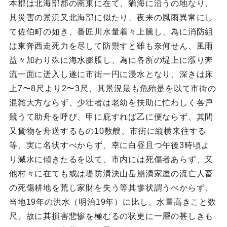
本郡は北海部郡の南東に在て、猶海に沿うの地なり、
其災害の景況又北海部に似たり、夜来の風雨異常にし
て佐伯町の如き、番匠川水量着々上騰し、為に消防組
は東奔西走死力を尽して防禦すと雖も奈何せん、風雨
益々加わり殊に海水膨脹し、為に各所の堤上に漲り奔
流一面に迸入し遂に市街一円に浸水となり、深きは床
上7〜8尺より2〜3尺、其景況最も危殆是を以て市街の
混雑大方ならず、少壮者は老幼を扶助に忙わしく各戸
競うて助舟を呼び、甲に庇すれば乙に便ならず、其間
又貨物を舟送するもの10数艘、市街に縦横来往する
等、実に名状すべからず、幸に白昼且つ午後3時頃よ
り減水に傾きたるを以て、市内には死傷者あらず、又
他村々に在ても或は堤防潰決山岳崩潰家屋の流亡人畜
の死傷耕地を荒し家財を失う等其惨状謂うべからず、
当地19年の洪水（明治19年）に比し、水量高きこと数
尺、故に其損害悲惨を極むるの状更に一層の甚しきも