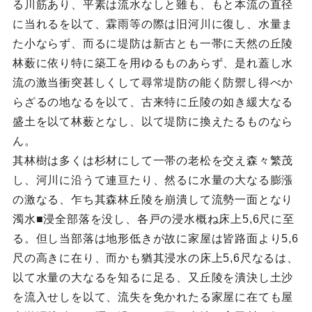
る川筋あり、平素は流水なしと雖も、もと本流の直径
に当れるを以て、霖雨等の際は旧河川に復し、水量ま
た小ならず、而るに堤防は新古とも一帯に天然の丘陵
林薮に依り特に築工を用ゆるものあらず、是れ蓋し水
流の激当衝突甚しくして尋常堤防の能く防禦し得べか
らざるの地なるを以て、古来特に丘陵の如き緩大なる
盛土を以て林薮となし、以て堤防に換えたるものなら
ん。
其林樹は多くは杉材にして一帯の老松を交え森々繁茂
し、河川に沿うて連亘たり、然るに水量の大なる膨漲
の激なる、乍ち其森林丘陵を崩潰して流勢一面となり
濁水■浸全部落を没し、各戸の浸水概ね床上5,6尺に至
る。但し当部落は地形低きが故に家屋は皆路面より5,6
尺の高きに在り、而かも猶其浸水の床上5,6尺なるは、
以て水量の大なるを知るに足る、又丘陵を潰決し土沙
を流入せしを以て、流失を免かれたる家屋に在ても屋