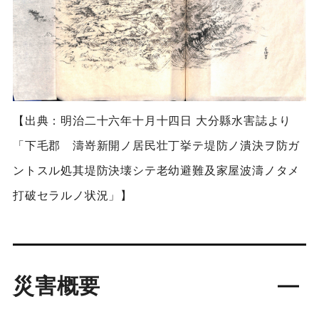
【出典：明治二十六年十月十四日 大分縣水害誌より
「下毛郡 濤嵜新開ノ居民壮丁挙テ堤防ノ潰決ヲ防ガ
ントスル処其堤防決壊シテ老幼避難及家屋波濤ノタメ
打破セラルノ状況」】
災害概要