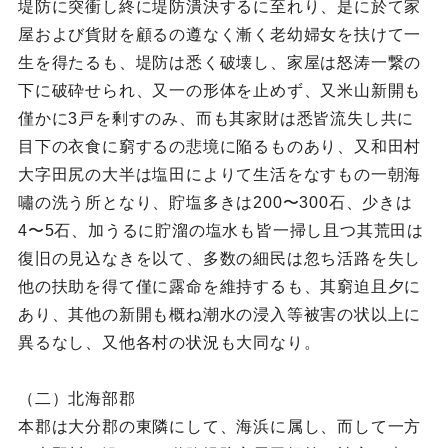
堤防に突衝し終に堤防潰決するに至れり、是に於て家
屋および貨財を顧るの遵なく漸く老幼婦女を扶けて一
生を得たるも、堤防は悉く破壊し、家屋は怒涛一繋の
下に破砕せられ、又一の形体を止めず、又米山新開も
僅かに3戸を剰すのみ、而も其家財は悉皆流失し共に
目下の衣食に窮するの悲境に陥るものあり、又和田村
大字田尻の大半は塩田によりて生活をなすもの一朝海
嘯の洗う所となり、貯塩多きは200〜300石、少きは
4〜5石、加うるに貯溜の塩水も皆一掃し且つ其荒田は
復旧の見込なきを以て、多数の細民は忽ち活路を失し
他の扶助を得て僅に露命を維持するも、其窮迫且夕に
あり、其他の新開も概ね潮水の浸入等被害の状以上に
異るなし、又他各村の状況も大同なり。
（二）北海部郡
本郡は大分郡の東隣にして、海浜に属し、而して一方