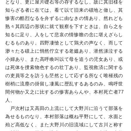
となり、更に屋片礎石等の存するなし、故に其旧様を
知らざる者に在ては、看て以て旧来の磧地と做し、其
惨害の酷烈なるを弁ずるに由なきの情あり、然れども
熟々其四辺の形状に就て観察を下すときは、自ら之を
知るに足り、人をして悲哀の情惨瞻の念に堪えざらし
むるものあり。四野凄愴として鶏犬の声なく、而して
渺々たる磧上に悄然佇立する老媼あり、潜然涕泣する
小婦あり、また高呼喚叫以て母を追うの児女あり、或
は死体を捜索物色するの壮丁あり、監視救済に関する
の吏員等之を訪うも茫然として応ずる所なく唯槯残の
樹梢に流塵の掛留し凄風に歴乱するあるのみ、鳴呼世
間何物か又之に比するの惨害あらんや、本村死亡者77
人、
戸次村は又高田の上流にして大野川に沿うて部落を
為せるものなり、本村部落は概ね平野にして、水面と
殆ど高低なく、また大野川の旧流域にして古川と称す