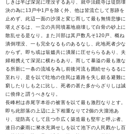
しきは半ば深泥に埋没するあり、就中法鏡寺は堤防壊
決の為に13戸中1戸を除く外、他は皆流亡して形跡を
止めず、此辺一面の沙漠と変じ而して最も無情悲惨に
堪えざるは、一立の共同墳墓地崩壊して白骨の砂上に
散乱せる是なり。また川部は其戸数凡そ120戸、概ね
潰倒埋没、一も完全なるものあるなし、此地死者少な
からず。即ち或は翁媼共に潰屋に圧せららるあり、夫
婦相携えて深泥に横わるあり。而して暴溢の最も激な
る所新に一条の流域を為し前後河流も囲続せらるるに
至れり、是を以て吐地の住民は遁路を失し頗る避難に
窮したりしも之に比し、死者の甚た多からざりしは誠
に僥倖と謂うべきなり。
長峰村は赤尾字本谷の被害を以て最も激烈なりとす。
即ち此部落の上辺に上下相重なりて2個の大溜池あ
り、堤防高くして且つ巾広く築造最も堅牢と呼ぶ者、
連日の豪雨に瀦水充満せしを以て池下の人民戮かし百