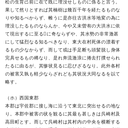
松の生育己前に在て既に埋没せしものに係ると言う。
果して然りとすれば其楠樹は幾百千年を経たるものな
りや知るべからず、帷うに是亦往古洪水等地変の為に
埋没したるものならんか、今や又未曽有の大洪水に依
て現出するに至るに奇ならずや、其水勢の非常激甚
にして猛烈なる知るべきなり、東大在村死体の漂着す
るもの少なからず、而して或は手足断ち頭髪脱し身体
完具せるもの稀なり、是れ奔流激浪に捲去打撲せられ
たるに由るが、其惨状見るに忍びざるなり。此外各村
の被害又孰も軽少ならざれども其状況大同なるを以て
略す。
（ホ）西国東郡
本郡は宇佐郡に接し海に沿うて東北に突出せるの地な
り。本郡中被害の状を観るに其最も甚しきは呉崎村及
高田町とす。而して呉崎村は其村内の中央を横断する