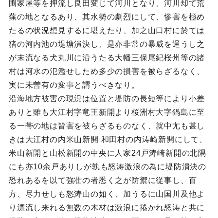
圃家屋等を押流し良田変じて河川となり、河川却て荒
蕪の地となるあり、其水勢の劇烈にして、惨害を極め
たるの状況想見するに堪えたり、加之山口村に於ては
猪の河内池の堤塘潰決し、是亦非常の暴威を逞うし之
が末流なる犬丸川に沿うたる大幡三保尾紀桜州等の諸
村は河水の氾濫せしため多少の損害を被らざるなく、
実に未曽有の変事と謂うべきなり。
沿海地方被害の現況は位置と堤防の長短等により小差
ありと雖も大江村字竜王新開より桜洲村大字鍋島に至
る一帯の地は皆害を被らざるものなく、就中尢も甚し
きは大江村の内米山新開 和田村の内涛崎新開にして、
米山新開と山松新開の中央に人家24戸涛崎新開の北隅
にも亦10余戸ありしが孰も怒涛激浪の為に堤防潰決の
恐れあるを以て強壮の者悉く之が防禦に従事し、百
方、尽力せしも怒涛山の如く、加うるに山国川及他よ
り漂流し来れる無数の木材は激浪に捲かれ怒涛と共に