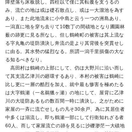
障壁落ち床板脱し、四柱以て僅に其転覆を支うるの
み、流亡の地は或は礎石散点し、或は一大溜池を為す
あり、また此地流未に小中島と云う一つの洲島あり、
一潟直に地を穿ち去りて10数丁の間磧地となり圃園林
薮の跡更に見る所なし、但し鶴崎町の被害は其上流な
る字丸亀の堤防潰決し奔流の是より其背後を突貫せし
に由る。其水勢の猛烈なる。所謂一潟千里損傷の大な
る知るべきなり。
高田村は鶴崎の上部にして、仍ほ大野川に沿い而し
て其支流乙津川の廻環するあり、本村の被害は鶴崎に
比し更に一層の酷烈を加え、就中最も惨害を極めたる
は大字鶴瀬（一名鵜獵ヶ瀬）の地にして、屋背に乙津
川の大堤防あるもの数百間一時に潰決し、之がために
家屋の一斉に流亡せしもの凡そ30余戸、為に其居住者
中多くは溺流し、即ち鶴瀬一部にして行衛知れざる者
60人、而して家屋流亡の跡を見るに沙礫渺茫一大磧地