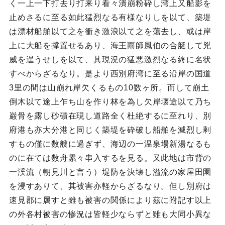
く一上一下打去り打来り看々潰崩粉砕し湾上又船影を
止めさるに至る如此猛烈なる有様なりしを以て、築堤
は漂材船舶以て之を衝き激浪以て之を蕩去し、或は岸
上に大船を撑置せるあり、海王雨師風伯の合艇して兇
威を逞うせしを以て、其現況の猛悪激烈なる終に名状
すべからざるなり。是より西別府湾に至る沿岸の国道
3里の間は山崩れ岸欠くるもの10数ヶ所。而して崩土
倒木以て途上乍ち山を作り林を為し欠岸壊途以て乃ち
巌骨を露し砂磧在現し道路全く杜絶するに至れり、別
府港も亦大分港と同じく築堤を砕破し船舶を滅烈し剰
すもの僅に数艘に過ぎず、海辺の一温泉場新湯なるも
のに在ては数舟累々串入するを見る。又此地は市背の
一渓流（朝見川と言う）堤防を決壊し溢流の家屋田園
を浸すありて、其被害亦軽からざるなり。但し別府は
速見郡に属すと雖も被害の関係により茲に附記す以上
の外各村被害の惨況は皆軽少ならずと雖も大同小異な