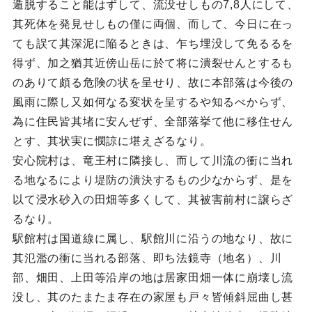
遁脱すること能はずして、流没せしもの7,8人にして、
其死体を発見せしもの僅に両個、而して、今日に在っ
ても誤て其深泥に陥るときは、乍ち埋没して免るるを
得ず、加之猶其近傍山岳に於て将に潰裂せんとするも
のありて頗る危険の状を呈せり、故に本部落は今後の
風雨に際し又如何なる変状を呈するや知るべからず、
為に住民皆其堵に安んぜず、全部落挙て他に移住せん
とす、其状実に憫諒に堪えざるなり。
安心院村は、竜王村に隣接し、而して川流の衝に当れ
る地なるにより堤防の潰決するもの少なからず、是を
以て浸水砂入の田畑等多くして、其被害前村に譲らざ
るなり。
駅館村は国道線に属し、駅館川に沿うの地なり、故に
其氾濫の衝に当れる部落、即ち法鏡寺（地名）、川
部、畑田、上田等沿岸の地は居家田畑一体に崩壊し流
没し、其のたまたま存在の家屋も戸々皆傾斜屈曲し甚