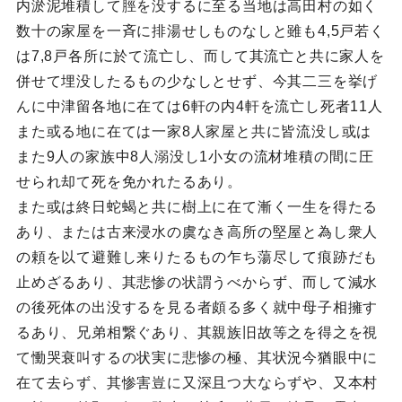
内淤泥堆積して脛を没するに至る当地は高田村の如く
数十の家屋を一斉に排湯せしものなしと雖も4,5戸若く
は7,8戸各所に於て流亡し、而して其流亡と共に家人を
併せて埋没したるもの少なしとせず、今其二三を挙げ
んに中津留各地に在ては6軒の内4軒を流亡し死者11人
また或る地に在ては一家8人家屋と共に皆流没し或は
また9人の家族中8人溺没し1小女の流材堆積の間に圧
せられ却て死を免かれたるあり。
また或は終日蛇蝎と共に樹上に在て漸く一生を得たる
あり、または古来浸水の虞なき高所の堅屋と為し衆人
の頼を以て避難し来りたるもの乍ち蕩尽して痕跡だも
止めざるあり、其悲惨の状謂うべからず、而して減水
の後死体の出没するを見る者頗る多く就中母子相擁す
るあり、兄弟相繋ぐあり、其親族旧故等之を得之を視
て慟哭衰叫するの状実に悲惨の極、其状況今猶眼中に
在て去らず、其惨害豈に又深且つ大ならずや、又本村