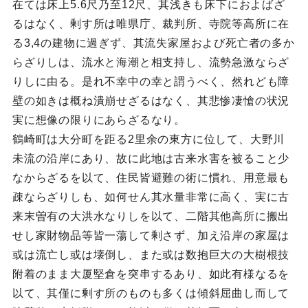
在ては床上5.6尺乃至12尺、其浅きも床下におよばざ
るはなく、剰す所は唯県庁、裁判所、寺院等高所に在
る3,4の建物に過ぎず、其流失家屋および死亡者の多か
らざりしは、流水と海潮と相支持し、流勢急激ならざ
りしに由る。是れ不幸中の幸と謂うべく、然れども障
壁の如きは概ね潰崩せざるはなく、其悲惨凄愴の状況
実に想像の限りにあらざるなり。
鶴崎町は大分町を距る2里余の東方に位して、大野川
未流の沿岸にあり、故に此地は古来水害を被ること少
なからざるを以て、住民皆避難の術に慣れ、用意最も
疎ならざりしも、如何せん其水量非常に高く、実に古
来末曽有の大洪水なりしを以て、二階其他高所に搬出
せし家財物品等皆一蕩して剰さず、加え沿岸の家屋は
或は流亡し或は壊倒し、また或は数抱巨大の大樹根技
附着のまま大厦堅倉を突串するあり、如此有様なるを
以て、其僅に剰す所のものも多くは傾斜屈曲し而して