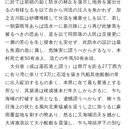
に於ては前顕の如く防水の林丘を蕩尽し地骨を露出せ
るの有様なるを以て自から河流の注入を免かれず、加
之古川筋は砂礫堆積して分流を擁塞せしを以て、若し
一朝霖雨等あらば流水一に新川路により再び此惨害を
被るべきの恐あり、是を以て同部落の人民は災後更に
一層の苦心を生じ寝食だも安せず、此防水の設計は最
も焦眉の急に属し、危険実に謂うべからざるなり。本
村死亡者50有余人、流亡の牛馬50有余頭。
大分港（或は菡萏港と謂う）は県庁を距る27丁西方
に在り湾に依りて3万に石堤を築き汽船其他船舶の常
に出入碇泊するもの多く、本県に在て最も要港とする
所なり、其築港は竣成後未だ年久しからざるに、乍ち
海哺の打破する所となる。遺憾謂うべからず、柳々当
日海上の状たる風向北東猛威を逞うし之に加うるに豪
雨覆盆地を刺すの勢あり、然るに又海哺滔天を撼かし
大涛激浪以て大小船舶を震蕩し、乍ち埠頭岸下の別な