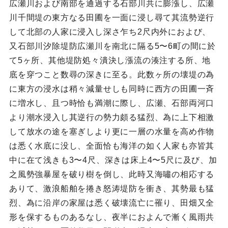
広瀬川および南部を通過する石部川共に膨漲し、広瀬
川千間堤の東方なる田圃を一面に浸し尋て其流勢逆行
して北部の人家に浸入し深さ乍ち2尺内外におよび、
又石部川汐除堤防広瀬川を南北に隔る5〜6町の間に於
て5ヶ所、其他堤防処々潰決し漲流の湊注する所、地
底を穿つこと数尋の深きに至る。此数ヶ所の壊堤の為
に東方の浸水は稍々減量せしも同時に西方の田圃一斉
に増水し、且つ時恰も満潮に際し、広瀬、石部両河口
より潮水浸入し其逆行の勢力頗る猛烈、為に上下相激
して放水の途を塞ぎしより更に一層の水量を高め作物
は悉く水底に没し、全面恰も海洋の如く人家も亦皆其
中に在て浅きも3〜4尺、深きは床上4〜5尺に及び、加
之風勢強暴屋を破り樹を倒し、此時又海嘯の相応する
ありて、激浪船舶を捲き怒涛堤防を衝き、其勢最も猛
烈、為に沿岸の家屋は悉く破壊流亡に罹り、田畑又全
形を保するものあるなし、夜半におよんで漸く風雨共