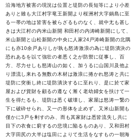
沿海地方被害の現況は位置と堤防の長短等により小差
ありと雖も大江村字竜王新開より桜洲村大字鍋島に至
る一帯の地は皆害を被らざるものなく、就中尢も甚し
きは大江村の内米山新開 和田村の内涛崎新開にして、
米山新開と山松新開の中央に人家24戸涛崎新開の北隅
にも亦10余戸ありしが孰も怒涛激浪の為に堤防潰決の
恐れあるを以て強壮の者悉く之が防禦に従事し、百
方、尽力せしも怒涛山の如く、加うるに山国川及他よ
り漂流し来れる無数の木材は激浪に捲かれ怒涛と共に
堤防に突衝し終に堤防潰決するに至れり、是に於て家
屋および貨財を顧るの遵なく漸く老幼婦女を扶けて一
生を得たるも、堤防は悉く破壊し、家屋は怒涛一繋の
下に破砕せられ、又一の形体を止めず、又米山新開も
僅かに3戸を剰すのみ、而も其家財は悉皆流失し共に
目下の衣食に窮するの悲境に陥るものあり、又和田村
大字田尻の大半は塩田によりて生活をなすもの一朝海