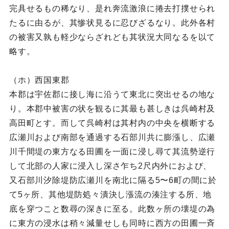
完具せるもの稀なり、是れ奔流激浪に捲去打撲せられ
たるに由るが、其惨状見るに忍びざるなり。此外各村
の被害又孰も軽少ならざれども其状況大同なるを以て
略す。
（ホ）西国東郡
本郡は宇佐郡に接し海に沿うて東北に突出せるの地な
り。本郡中被害の状を観るに其最も甚しきは呉崎村及
高田町とす。而して呉崎村は其村内の中央を横断する
広瀬川および南部を通過する石部川共に膨漲し、広瀬
川千間堤の東方なる田圃を一面に浸し尋て其流勢逆行
して北部の人家に浸入し深さ乍ち2尺内外におよび、
又石部川汐除堤防広瀬川を南北に隔る5〜6町の間に於
て5ヶ所、其他堤防処々潰決し漲流の湊注する所、地
底を穿つこと数尋の深きに至る。此数ヶ所の壊堤の為
に東方の浸水は稍々減量せしも同時に西方の田圃一斉