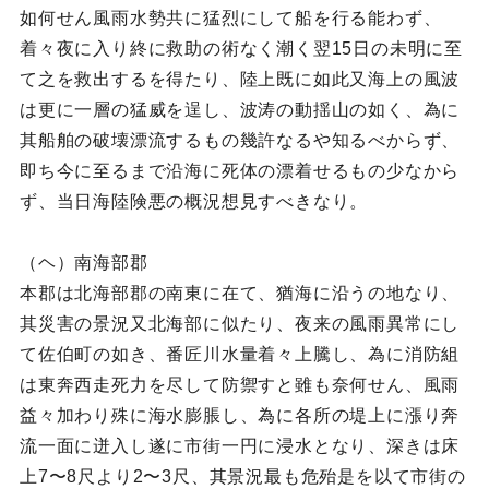
如何せん風雨水勢共に猛烈にして船を行る能わず、
着々夜に入り終に救助の術なく潮く翌15日の未明に至
て之を救出するを得たり、陸上既に如此又海上の風波
は更に一層の猛威を逞し、波涛の動揺山の如く、為に
其船舶の破壊漂流するもの幾許なるや知るべからず、
即ち今に至るまで沿海に死体の漂着せるもの少なから
ず、当日海陸険悪の概況想見すべきなり。
（ヘ）南海部郡
本郡は北海部郡の南東に在て、猶海に沿うの地なり、
其災害の景況又北海部に似たり、夜来の風雨異常にし
て佐伯町の如き、番匠川水量着々上騰し、為に消防組
は東奔西走死力を尽して防禦すと雖も奈何せん、風雨
益々加わり殊に海水膨脹し、為に各所の堤上に漲り奔
流一面に迸入し遂に市街一円に浸水となり、深きは床
上7〜8尺より2〜3尺、其景況最も危殆是を以て市街の