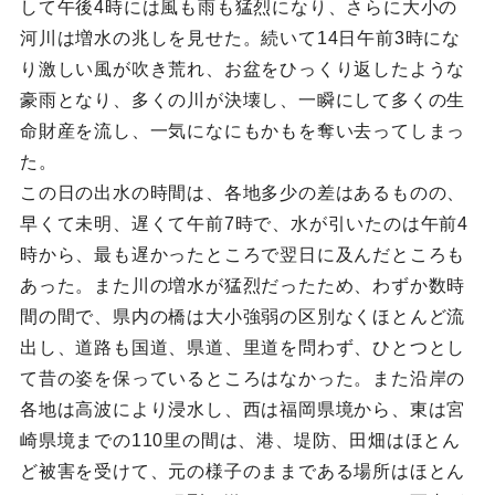
して午後4時には風も雨も猛烈になり、さらに大小の
河川は増水の兆しを見せた。続いて14日午前3時にな
り激しい風が吹き荒れ、お盆をひっくり返したような
豪雨となり、多くの川が決壊し、一瞬にして多くの生
命財産を流し、一気になにもかもを奪い去ってしまっ
た。
この日の出水の時間は、各地多少の差はあるものの、
早くて未明、遅くて午前7時で、水が引いたのは午前4
時から、最も遅かったところで翌日に及んだところも
あった。また川の増水が猛烈だったため、わずか数時
間の間で、県内の橋は大小強弱の区別なくほとんど流
出し、道路も国道、県道、里道を問わず、ひとつとし
て昔の姿を保っているところはなかった。また沿岸の
各地は高波により浸水し、西は福岡県境から、東は宮
崎県境までの110里の間は、港、堤防、田畑はほとん
ど被害を受けて、元の様子のままである場所はほとん