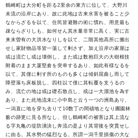
鶴崎町は大分町を距る2里余の東方に位して、大野川
未流の沿岸にあり、故に此地は古来水害を被ること少
なからざるを以て、住民皆避難の術に慣れ、用意最も
疎ならざりしも、如何せん其水量非常に高く、実に古
来末曽有の大洪水なりしを以て、二階其他高所に搬出
せし家財物品等皆一蕩して剰さず、加え沿岸の家屋は
或は流亡し或は壊倒し、また或は数抱巨大の大樹根技
附着のまま大厦堅倉を突串するあり、如此有様なるを
以て、其僅に剰す所のものも多くは傾斜屈曲し而して
障壁落ち床板脱し、四柱以て僅に其転覆を支うるの
み、流亡の地は或は礎石散点し、或は一大溜池を為す
あり、また此地流未に小中島と云う一つの洲島あり、
一潟直に地を穿ち去りて10数丁の間磧地となり圃園林
薮の跡更に見る所なし、但し鶴崎町の被害は其上流な
る字丸亀の堤防潰決し奔流の是より其背後を突貫せし
に由る。其水勢の猛烈なる。所謂一潟千里損傷の大な