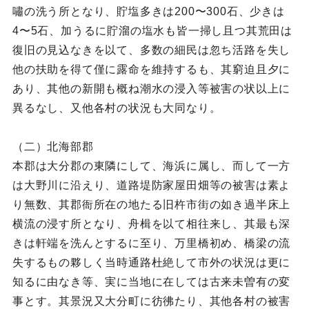
嘯の洗う所となり、貯塩多きは200〜300石、少きは
4〜5石、加うるに貯溜の塩水も皆一掃し且つ其荒田は
復旧の見込なきを以て、多数の細民は忽ち活路を失し
他の扶助を得て僅に露命を維持するも、其窮迫且夕に
あり、其他の新開も概ね潮水の浸入等被害の状以上に
異るなし、又他各村の状況も大同なり。
（二）北海部郡
本郡は大分郡の東隣にして、海浜に属し、而して一方
は大野川に沿えり、道路堤防家屋田畑等の被害は素よ
り無数、其郡衙所在の地たる旧杵市街の如き過半床上
横流の浸す所となり、舟楫を以て相往来し、其最も深
きは軒端を洗んとするに至り、万里橋初め、橋梁の流
失するもの夥しく当時通路杜絶して市外の状況は更に
知るに由なき等、実に当地に在しては古来未曽有の変
事とす。其景況又大分町に彷彿たり、其他各村の被害