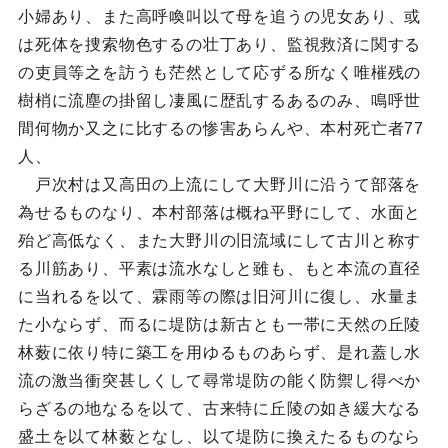
小婦あり、また高呼喚叫以て母を追うの児女あり、或
は死体を捜索物色するの壮丁あり、監視救済に関する
の吏員等之を訪うも茫然として応ずる所なく唯槯残の
樹梢に流塵の掛留し凄風に歴乱するあるのみ、鳴呼世
間何物か又之に比するの惨害あらんや、本村死亡者77
人、
戸次村は又高田の上流にして大野川に沿うて部落を
為せるものなり、本村部落は概ね平野にして、水面と
殆ど高低なく、また大野川の旧流域にして古川と称す
る川筋あり、平素は流水なしと雖も、もと本流の直径
に当れるを以て、霖雨等の際は旧河川に復し、水量ま
た小ならず、而るに堤防は新古とも一帯に天然の丘陵
林薮に依り特に築工を用ゆるものあらず、是れ蓋し水
流の激当衝突甚しくして尋常堤防の能く防禦し得べか
らざるの地なるを以て、古来特に丘陵の如き緩大なる
盛土を以て林薮となし、以て堤防に換えたるものなら