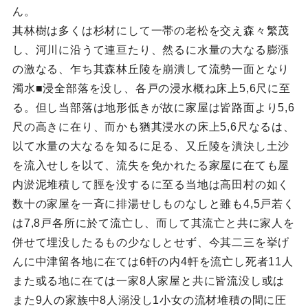
ん。
其林樹は多くは杉材にして一帯の老松を交え森々繁茂
し、河川に沿うて連亘たり、然るに水量の大なる膨漲
の激なる、乍ち其森林丘陵を崩潰して流勢一面となり
濁水■浸全部落を没し、各戸の浸水概ね床上5,6尺に至
る。但し当部落は地形低きが故に家屋は皆路面より5,6
尺の高きに在り、而かも猶其浸水の床上5,6尺なるは、
以て水量の大なるを知るに足る、又丘陵を潰決し土沙
を流入せしを以て、流失を免かれたる家屋に在ても屋
内淤泥堆積して脛を没するに至る当地は高田村の如く
数十の家屋を一斉に排湯せしものなしと雖も4,5戸若く
は7,8戸各所に於て流亡し、而して其流亡と共に家人を
併せて埋没したるもの少なしとせず、今其二三を挙げ
んに中津留各地に在ては6軒の内4軒を流亡し死者11人
また或る地に在ては一家8人家屋と共に皆流没し或は
また9人の家族中8人溺没し1小女の流材堆積の間に圧