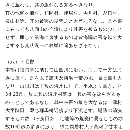
きに至れり、其の激烈なる知るべきなり。
其の他柳ヶ浦村、和間村、津房村、両川村、糸口村、
横山村等、其の被害の度皆之と大差あるなし、又本郡
に在っても八面山の崩潰により其害を被るもの少しと
せず、而して沿海に属するものは皆海嘯の害を以て大
とするも其状況一に枚挙に遑あらざるなり。
（八）下毛郡
本郡は福岡県に隣して山国川に沿い、而して一方は海
浜に属す、是を以て該川及海浜一帯の地、被害最も大
なり、山国川は非常の洪水にして、平水より高きこと
3丈23尺、故に其の沿岸村落は、其の害を被らざるも
の一としてあるなし。就中被害の最も大なるは上津村
大字跡田、即ち耶馬橋近傍より下流とす。堤防の潰決
するもの数10ヶ所田畑、宅地等の荒廃に属せしもの亦
数10町歩の多きに渉り、殊に鶴居村大字高瀬字甘木よ