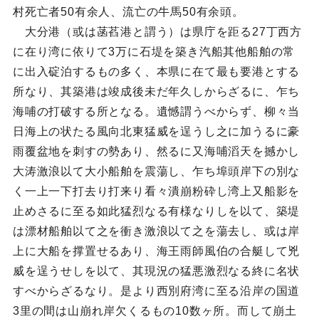
村死亡者50有余人、流亡の牛馬50有余頭。
大分港（或は菡萏港と謂う）は県庁を距る27丁西方
に在り湾に依りて3万に石堤を築き汽船其他船舶の常
に出入碇泊するもの多く、本県に在て最も要港とする
所なり、其築港は竣成後未だ年久しからざるに、乍ち
海哺の打破する所となる。遺憾謂うべからず、柳々当
日海上の状たる風向北東猛威を逞うし之に加うるに豪
雨覆盆地を刺すの勢あり、然るに又海哺滔天を撼かし
大涛激浪以て大小船舶を震蕩し、乍ち埠頭岸下の別な
く一上一下打去り打来り看々潰崩粉砕し湾上又船影を
止めさるに至る如此猛烈なる有様なりしを以て、築堤
は漂材船舶以て之を衝き激浪以て之を蕩去し、或は岸
上に大船を撑置せるあり、海王雨師風伯の合艇して兇
威を逞うせしを以て、其現況の猛悪激烈なる終に名状
すべからざるなり。是より西別府湾に至る沿岸の国道
3里の間は山崩れ岸欠くるもの10数ヶ所。而して崩土