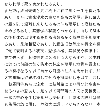
せられ却て死を免かれたるあり。
また或は終日蛇蝎と共に樹上に在て漸く一生を得たる
あり、または古来浸水の虞なき高所の堅屋と為し衆人
の頼を以て避難し来りたるもの乍ち蕩尽して痕跡だも
止めざるあり、其悲惨の状謂うべからず、而して減水
の後死体の出没するを見る者頗る多く就中母子相擁す
るあり、兄弟相繋ぐあり、其親族旧故等之を得之を視
て慟哭衰叫するの状実に悲惨の極、其状況今猶眼中に
在て去らず、其惨害豈に又深且つ大ならずや、又本村
に於ては前顕の如く防水の林丘を蕩尽し地骨を露出せ
るの有様なるを以て自から河流の注入を免かれず、加
之古川筋は砂礫堆積して分流を擁塞せしを以て、若し
一朝霖雨等あらば流水一に新川路により再び此惨害を
被るべきの恐あり、是を以て同部落の人民は災後更に
一層の苦心を生じ寝食だも安せず、此防水の設計は最
も焦眉の急に属し、危険実に謂うべからざるなり。本