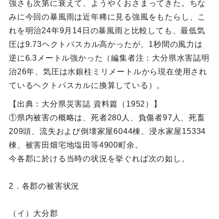
強さも次第に衰えて、ようやくおさまってきた。ちな
みに今回の暴風雨は近年稀に見る強風をもたらし、こ
れを明治24年9月14日の暴風雨と比較しても、最低気
圧は9.73ヘクトパスカル高かったが、1秒間の風力は
逆に6.3メートル強かった（編集者注：大分県水害誌明
治26年、気圧は水銀柱ミリメートルから現在使用され
ているヘクトパスカルに換算している）。
【出典：大分県災害誌 資料篇（1952）】
①県内被害の概略は、死者280人、負傷者97人、死畜
209頭、流失および倒壊家屋6044棟、浸水家屋15334
棟、被害田畑宅地塩田等4900町余。
今各郡に於ける当時の状況を挙ぐれば次の如し。
2．各郡の被害状況
（イ）大分郡