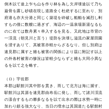
倒木以て途上乍ち山を作り林を為し欠岸壊途以て乃ち
巌骨を露し砂磧在現し道路全く杜絶するに至れり、別
府港も亦大分港と同じく築堤を砕破し船舶を滅烈し剰
すもの僅に数艘に過ぎず、海辺の一温泉場新湯なるも
のに在ては数舟累々串入するを見る。又此地は市背の
一渓流（朝見川と言う）堤防を決壊し溢流の家屋田園
を浸すありて、其被害亦軽からざるなり。但し別府は
速見郡に属すと雖も被害の関係により茲に附記す以上
の外各村被害の惨況は皆軽少ならずと雖も大同小異な
るを以て之を略す。
（ロ）宇佐郡
本郡は駅館川其中部を貫き、而して北方は海に瀕す、
駅館川は其源を速見郡由布岳に発し、而して諸川渓流
の漾合するもの夥多なるを以て出水の際は水勢一時に
加わり頗る強大なり、当日の増水は其国道たる駅館村