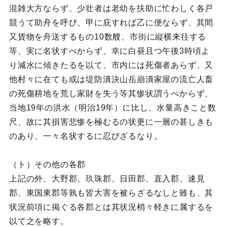
混雑大方ならず、少壮者は老幼を扶助に忙わしく各戸
競うて助舟を呼び、甲に庇すれば乙に便ならず、其間
又貨物を舟送するもの10数艘、市街に縦横来往する
等、実に名状すべからず、幸に白昼且つ午後3時頃よ
り減水に傾きたるを以て、市内には死傷者あらず、又
他村々に在ても或は堤防潰決山岳崩潰家屋の流亡人畜
の死傷耕地を荒し家財を失う等其惨状謂うべからず、
当地19年の洪水（明治19年）に比し、水量高きこと数
尺、故に其損害悲惨を極むるの状更に一層の甚しきも
のあり、一々名状するに忍びざるなり。
（ト）その他の各郡
上記の外、大野郡、玖珠郡、日田郡、直入郡、速見
郡、東国東郡等孰も皆大害を被らざるなしと雖も、其
状況前項に掲ぐる各郡とは其状況梢々軽きに属するを
以て之を略す。