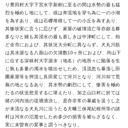
り豊田村大字下宮水字新刎に至るの間は水勢の最も猛
烈を極めし地にして、或は奔流地を穿ち為に一の小湖
を為すあり、或は石礫堆積して一の小丘を為すあり、
其惨状実に言うに忍びず、家屋の破壊流亡等亦頗る夥
多なりと雖も其浸水の最も甚しきは中津町にして、殆
ど全市におよび、其状況大分町に異ならず。犬丸川筋
は其水源なる八面山の欠潰数10ヶ所におよび、尚山下
に位する深秣村大字源水（地名）の地所々に陥落を生
じ孰も多量の濁水を噴出せしため、渓流忽ち暴漲し田
圃家屋等を押流し良田変じて河川となり、河川却て荒
蕪の地となるあり、其水勢の劇烈にして、惨害を極め
たるの状況想見するに堪えたり、加之山口村に於ては
猪の河内池の堤塘潰決し、是亦非常の暴威を逞うし之
が末流なる犬丸川に沿うたる大幡三保尾紀桜州等の諸
村は河水の氾濫せしため多少の損害を被らざるなく、
実に未曽有の変事と謂うべきなり。