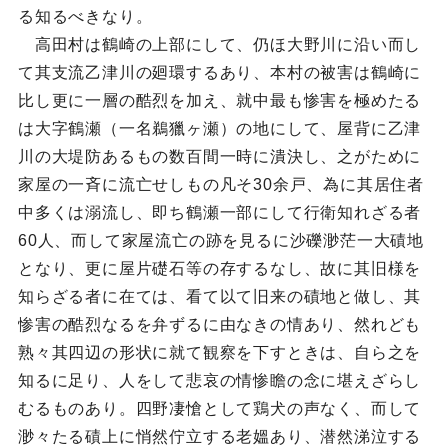
る知るべきなり。
高田村は鶴崎の上部にして、仍ほ大野川に沿い而し
て其支流乙津川の廻環するあり、本村の被害は鶴崎に
比し更に一層の酷烈を加え、就中最も惨害を極めたる
は大字鶴瀬（一名鵜獵ヶ瀬）の地にして、屋背に乙津
川の大堤防あるもの数百間一時に潰決し、之がために
家屋の一斉に流亡せしもの凡そ30余戸、為に其居住者
中多くは溺流し、即ち鶴瀬一部にして行衛知れざる者
60人、而して家屋流亡の跡を見るに沙礫渺茫一大磧地
となり、更に屋片礎石等の存するなし、故に其旧様を
知らざる者に在ては、看て以て旧来の磧地と做し、其
惨害の酷烈なるを弁ずるに由なきの情あり、然れども
熟々其四辺の形状に就て観察を下すときは、自ら之を
知るに足り、人をして悲哀の情惨瞻の念に堪えざらし
むるものあり。四野凄愴として鶏犬の声なく、而して
渺々たる磧上に悄然佇立する老媼あり、潜然涕泣する