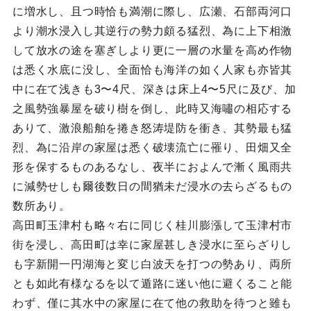
に増水し、且つ時恰も満潮に際し、広瀬、石部両河口
より潮水浸入し其逆行の勢力頗る猛烈、為に上下相激
して放水の途を塞ぎしより更に一層の水量を高め作物
は悉く水底に没し、全面恰も海洋の如く人家も亦皆其
中に在て浅きも3〜4尺、深きは床上4〜5尺に及び、加
之風勢強暴屋を破り樹を倒し、此時又海嘯の相応する
ありて、激浪船舶を捲き怒涛堤防を衝き、其勢最も猛
烈、為に沿岸の家屋は悉く破壊流亡に罹り、田畑又全
形を保するものあるなし、夜半におよんで漸く風雨共
に減勢せしも爾後数日の間猶未だ浸水の去らざるもの
数所あり。
高田町玉津村も略々右に同じく桂川膨漲して玉津村市
街を浸し、高田町は幸に家屋甚しき浸水に至らざりし
も字新開一円湖海と変じ白波天を打つの勢あり、両所
とも如此有様なるを以て遁路に迷い他に避くること能
わず、僅に其水中の家屋に在て他の救助を待つと雖も