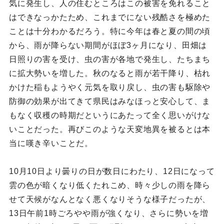
気に発生し、人の住むところはこの被害を免れること
はできなっかたため、これまでにない残酷さを極めた
ことは十分わかるだろう。特に今年は春と夏の間の頃
から、雨が降らない期間がほぼ3ヶ月になり、田畑は
日照りの害を受け、虫の害が各地で発生し、たちまち
に拡大勢いを増した。秋のなると雨が若干降り、枯れ
かけた稲もようやく元気を取り戻し、虫の害も駆除や
防御の効果が出てきて県民はみなほっと安心して、ま
もなく収穫の時期だというにあたって全く思いがけな
いことだった。再びこのような天変地異を被るとは本
当に嘆き辛いことだ。
10月10日より曇りの日が数日にわたり、12日になって
雲の色が暗くなり低くたれこめ、時々少しの雨を降ら
せて天候がなんとなく悪くなりそうな様子だったが、
13日午前1時ごろやや雨が強くなり、さらに勢いを増