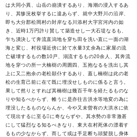
は大同小異、山岳の崩潰するあり、海潮の浸入するあ
り、其惨況枚挙するに遑あらず、就中大野川の沿岸、
即ち大分郡松岡村の対岸なる川添村大字宮河内の如
き、近時1万円許り賛して築造せし一大石堤なるも、
乍ち潰決して奔流直潟地を穿ち田を洗い直に一面の湖
海と変じ、村役場近傍に於て水量3丈余為に家屋の流
亡破壊するもの数10戸、溺流するもの20余人、其奔流
地を穿つの所一大楠樹の周囲四、五抱なるを洗出し其
上に又二抱余の老松顛仆するあり、蓋し楠樹は此の老
松の生育己前に在て既に埋没せしものに係ると言う。
果して然りとすれば其楠樹は幾百千年を経たるものな
りや知るべからず、帷うに是亦往古洪水等地変の為に
埋没したるものならんか、今や又未曽有の大洪水に依
て現出するに至るに奇ならずや、其水勢の非常激甚
にして猛烈なる知るべきなり、東大在村死体の漂着す
るもの少なからず、而して或は手足断ち頭髪脱し身体