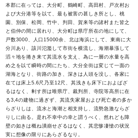
本郡に在っては、大分町、鶴崎町、高田村、戸次村お
よび大分港等を以て、最も被害の甚しき所とし、桃
園、別保、松岡、竹中、判田、賀来等の諸村また皆之
と伯仲の間に居れり、大分町は県庁所在の地にして、
戸数3000、人口15000余、北は海浜にして、東南に大
分川あり、該川氾濫して市街を横流し、海潮暴漲して
滔々地を捲き来て其流水を支え、為に一層の水量を高
め之を以て瞬時の間にたち、大分全街は変じて一面の
湖海となり、街路の加き、深きは人頭を没し、各家に
在ては床上5.6尺乃至12尺、其浅きも床下におよばざ
るはなく、剰す所は唯県庁、裁判所、寺院等高所に在
る3,4の建物に過ぎず、其流失家屋および死亡者の多か
らざりしは、流水と海潮と相支持し、流勢急激ならざ
りしに由る。是れ不幸中の幸と謂うべく、然れども障
壁の如きは概ね潰崩せざるはなく、其悲惨凄愴の状況
実に想像の限りにあらざるなり。