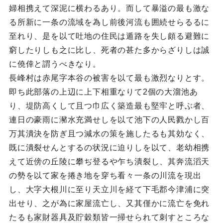
婦相携えて深泥に横わるあり。而して暴溢の最も激な
る所新に一条の流域を為し前後河流も囲続せらるるに
至れり、是を以て吐地の住民は遁路を失し頗る避難に
窮したりしも之に比し、死者の甚た多からざりしは誠
に僥倖と謂うべきなり。
長峰村は赤尾字本谷の被害を以て最も激烈なりとす。
即ち此部落の上辺に上下相重なりて2個の大溜池あ
り、堤防高くして且つ巾広く築造最も堅牢と呼ぶ者、
連日の豪雨に瀦水充満せしを以て池下の人民戮かし百
万其潰決を防ぎ且つ減水の策を施したるも其効なく、
既に潰裂せんとするの状況に迫りしを以て、老幼相携
えて近傍の丘陵に攀ぢ登るや乍ち潰裂し、其奔流滔天
の勢を以て家を捲き地を穿ち看々一条の川流を現出
し、大字大根川に至り天立川を経て下毛郡今津浦に突
出せり、之が為に家屋流亡し、又其僅かに流亡を免れ
たるも家財器具及貯穀類皆一掃せられて刺すところな