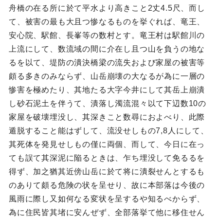
舟橋の在る所に於て平水より高きこと2丈4.5尺、而し
て、被害の最も大且つ惨なるものを挙ぐれば、竜王、
安心院、駅館、長峯等の数村とす。竜王村は駅館川の
上流にして、数流域の間に介在し且つ山を負うの地な
るを以て、堤防の潰決橋梁の流失および家屋の被害等
頗る多きのみならず、山岳崩壊の大なるが為に一層の
惨害を極めたり、其地たる大字今井にして其岳上崩潰
し砂石泥土を伴うて、潰落し濁流混々以て下辺数10の
家屋を破壊埋没し、其深きこと数尋におよべり、此際
遁脱すること能はずして、流没せしもの7,8人にして、
其死体を発見せしもの僅に両個、而して、今日に在っ
ても誤て其深泥に陥るときは、乍ち埋没して免るるを
得ず、加之猶其近傍山岳に於て将に潰裂せんとするも
のありて頗る危険の状を呈せり、故に本部落は今後の
風雨に際し又如何なる変状を呈するや知るべからず、
為に住民皆其堵に安んぜず、全部落挙て他に移住せん