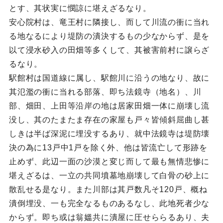
とす、其状実に憫諒に堪えざるなり。
安心院村は、竜王村に隣接し、而して川流の衝に当れ
る地なるにより堤防の潰決するもの少なからず、是を
以て浸水砂入の田畑等多くして、其被害前村に譲らざ
るなり。
駅館村は国道線に属し、駅館川に沿うの地なり、故に
其氾濫の衝に当れる部落、即ち法鏡寺（地名）、川
部、畑田、上田等沿岸の地は居家田畑一体に崩壊し流
没し、其のたまたま存在の家屋も戸々皆傾斜屈曲し甚
しきは半ば深泥に埋没するあり、就中法鏡寺は堤防壊
決の為に13戸中1戸を除く外、他は皆流亡して形跡を
止めず、此辺一面の沙漠と変じ而して最も無情悲惨に
堪えざるは、一立の共同墳墓地崩壊して白骨の砂上に
散乱せる是なり。また川部は其戸数凡そ120戸、概ね
潰倒埋没、一も完全なるものあるなし、此地死者少な
からず。即ち或は翁媼共に潰屋に圧せららるあり、夫