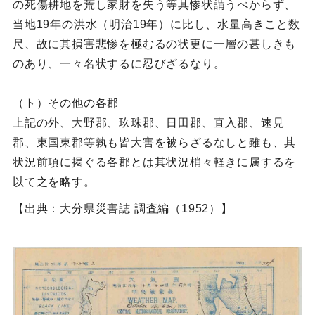
の死傷耕地を荒し家財を失う等其惨状謂うべからず、
当地19年の洪水（明治19年）に比し、水量高きこと数
尺、故に其損害悲惨を極むるの状更に一層の甚しきも
のあり、一々名状するに忍びざるなり。
（ト）その他の各郡
上記の外、大野郡、玖珠郡、日田郡、直入郡、速見
郡、東国東郡等孰も皆大害を被らざるなしと雖も、其
状況前項に掲ぐる各郡とは其状況梢々軽きに属するを
以て之を略す。
【出典：大分県災害誌 調査編（1952）】