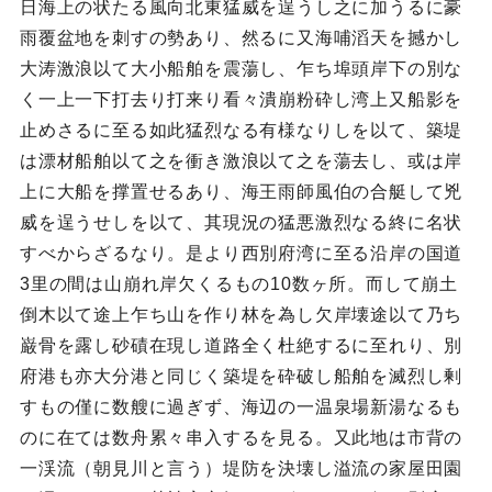
日海上の状たる風向北東猛威を逞うし之に加うるに豪
雨覆盆地を刺すの勢あり、然るに又海哺滔天を撼かし
大涛激浪以て大小船舶を震蕩し、乍ち埠頭岸下の別な
く一上一下打去り打来り看々潰崩粉砕し湾上又船影を
止めさるに至る如此猛烈なる有様なりしを以て、築堤
は漂材船舶以て之を衝き激浪以て之を蕩去し、或は岸
上に大船を撑置せるあり、海王雨師風伯の合艇して兇
威を逞うせしを以て、其現況の猛悪激烈なる終に名状
すべからざるなり。是より西別府湾に至る沿岸の国道
3里の間は山崩れ岸欠くるもの10数ヶ所。而して崩土
倒木以て途上乍ち山を作り林を為し欠岸壊途以て乃ち
巌骨を露し砂磧在現し道路全く杜絶するに至れり、別
府港も亦大分港と同じく築堤を砕破し船舶を滅烈し剰
すもの僅に数艘に過ぎず、海辺の一温泉場新湯なるも
のに在ては数舟累々串入するを見る。又此地は市背の
一渓流（朝見川と言う）堤防を決壊し溢流の家屋田園