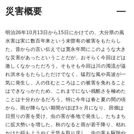
災害概要
明治26年10月13日から15日にかけての、大分県の風
水害は実に数百年来という未曽有の被害をもたらし
た。昔からの言い伝えでは寛永年間にこのような大き
な災害があったということだが、おそらく今回ほどは
激しくなかっただろう。そもそも今回は川の濁流が溢
れ洪水をもたらしただけでなく、猛烈な風や高波が一
気に発生し、人の住むところはこの被害を免れること
はできなっかたため、これまでにない残酷さを極めた
ことは十分わかるだろう。特に今年は春と夏の間の頃
から、雨が降らない期間がほぼ3ヶ月になり、田畑は
日照りの害を受け、虫の害が各地で発生し、たちまち
に拡大勢いを増した。秋のなると雨が若干降り、枯れ
かけた稲もようやく元気を取り戻し、虫の害も駆除や