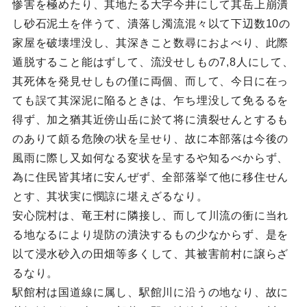
惨害を極めたり、其地たる大字今井にして其岳上崩潰
し砂石泥土を伴うて、潰落し濁流混々以て下辺数10の
家屋を破壊埋没し、其深きこと数尋におよべり、此際
遁脱すること能はずして、流没せしもの7,8人にして、
其死体を発見せしもの僅に両個、而して、今日に在っ
ても誤て其深泥に陥るときは、乍ち埋没して免るるを
得ず、加之猶其近傍山岳に於て将に潰裂せんとするも
のありて頗る危険の状を呈せり、故に本部落は今後の
風雨に際し又如何なる変状を呈するや知るべからず、
為に住民皆其堵に安んぜず、全部落挙て他に移住せん
とす、其状実に憫諒に堪えざるなり。
安心院村は、竜王村に隣接し、而して川流の衝に当れ
る地なるにより堤防の潰決するもの少なからず、是を
以て浸水砂入の田畑等多くして、其被害前村に譲らざ
るなり。
駅館村は国道線に属し、駅館川に沿うの地なり、故に