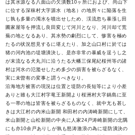
は其水源なる八面山の欠潰数10ヶ所におよび、尚山下
に位する深秣村大字源水（地名）の地所々に陥落を生
じ孰も多量の濁水を噴出せしため、渓流忽ち暴漲し田
圃家屋等を押流し良田変じて河川となり、河川却て荒
蕪の地となるあり、其水勢の劇烈にして、惨害を極め
たるの状況想見するに堪えたり、加之山口村に於ては
猪の河内池の堤塘潰決し、是亦非常の暴威を逞うし之
が末流なる犬丸川に沿うたる大幡三保尾紀桜州等の諸
村は河水の氾濫せしため多少の損害を被らざるなく、
実に未曽有の変事と謂うべきなり。
沿海地方被害の現況は位置と堤防の長短等により小差
ありと雖も大江村字竜王新開より桜洲村大字鍋島に至
る一帯の地は皆害を被らざるものなく、就中尢も甚し
きは大江村の内米山新開 和田村の内涛崎新開にして、
米山新開と山松新開の中央に人家24戸涛崎新開の北隅
にも亦10余戸ありしが孰も怒涛激浪の為に堤防潰決の