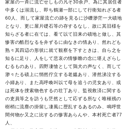
家屋の一斉に流亡せしもの凡そ30余戸、為に其居住者
中多くは溺流し、即ち鶴瀬一部にして行衛知れざる者
60人、而して家屋流亡の跡を見るに沙礫渺茫一大磧地
となり、更に屋片礎石等の存するなし、故に其旧様を
知らざる者に在ては、看て以て旧来の磧地と做し、其
惨害の酷烈なるを弁ずるに由なきの情あり、然れども
熟々其四辺の形状に就て観察を下すときは、自ら之を
知るに足り、人をして悲哀の情惨瞻の念に堪えざらし
むるものあり。四野凄愴として鶏犬の声なく、而して
渺々たる磧上に悄然佇立する老媼あり、潜然涕泣する
小婦あり、また高呼喚叫以て母を追うの児女あり、或
は死体を捜索物色するの壮丁あり、監視救済に関する
の吏員等之を訪うも茫然として応ずる所なく唯槯残の
樹梢に流塵の掛留し凄風に歴乱するあるのみ、鳴呼世
間何物か又之に比するの惨害あらんや、本村死亡者77
人、