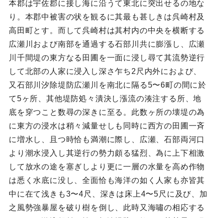
本郡は宇佐郡に接し海に沿うて東北に突出せるの地な
り。本郡中被害の状を観るに其最も甚しきは呉崎村及
高田町とす。而して呉崎村は其村内の中央を横断する
広瀬川および南部を通過する石部川共に膨漲し、広瀬
川千間堤の東方なる田圃を一面に浸し尋て其流勢逆行
して北部の人家に浸入し深さ乍ち2尺内外におよび、
又石部川汐除堤防広瀬川を南北に隔る5〜6町の間に於
て5ヶ所、其他堤防処々潰決し漲流の湊注する所、地
底を穿つこと数尋の深きに至る。此数ヶ所の壊堤の為
に東方の浸水は稍々減量せしも同時に西方の田圃一斉
に増水し、且つ時恰も満潮に際し、広瀬、石部両河口
より潮水浸入し其逆行の勢力頗る猛烈、為に上下相激
して放水の途を塞ぎしより更に一層の水量を高め作物
は悉く水底に没し、全面恰も海洋の如く人家も亦皆其
中に在て浅きも3〜4尺、深きは床上4〜5尺に及び、加
之風勢強暴屋を破り樹を倒し、此時又海嘯の相応する