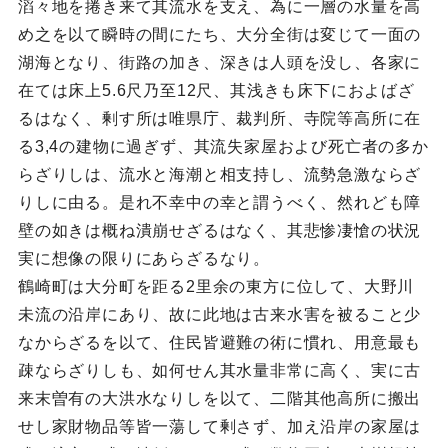
滔々地を捲き来て其流水を支え、為に一層の水量を高
め之を以て瞬時の間にたち、大分全街は変じて一面の
湖海となり、街路の加き、深きは人頭を没し、各家に
在ては床上5.6尺乃至12尺、其浅きも床下におよばざ
るはなく、剰す所は唯県庁、裁判所、寺院等高所に在
る3,4の建物に過ぎず、其流失家屋および死亡者の多か
らざりしは、流水と海潮と相支持し、流勢急激ならざ
りしに由る。是れ不幸中の幸と謂うべく、然れども障
壁の如きは概ね潰崩せざるはなく、其悲惨凄愴の状況
実に想像の限りにあらざるなり。
鶴崎町は大分町を距る2里余の東方に位して、大野川
未流の沿岸にあり、故に此地は古来水害を被ること少
なからざるを以て、住民皆避難の術に慣れ、用意最も
疎ならざりしも、如何せん其水量非常に高く、実に古
来末曽有の大洪水なりしを以て、二階其他高所に搬出
せし家財物品等皆一蕩して剰さず、加え沿岸の家屋は