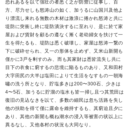
恐れあるを以て強壮の者悉く之が防禦に従事し、百
方、尽力せしも怒涛山の如く、加うるに山国川及他よ
り漂流し来れる無数の木材は激浪に捲かれ怒涛と共に
堤防に突衝し終に堤防潰決するに至れり、是に於て家
屋および貨財を顧るの遵なく漸く老幼婦女を扶けて一
生を得たるも、堤防は悉く破壊し、家屋は怒涛一繋の
下に破砕せられ、又一の形体を止めず、又米山新開も
僅かに3戸を剰すのみ、而も其家財は悉皆流失し共に
目下の衣食に窮するの悲境に陥るものあり、又和田村
大字田尻の大半は塩田によりて生活をなすもの一朝海
嘯の洗う所となり、貯塩多きは200〜300石、少きは
4〜5石、加うるに貯溜の塩水も皆一掃し且つ其荒田は
復旧の見込なきを以て、多数の細民は忽ち活路を失し
他の扶助を得て僅に露命を維持するも、其窮迫且夕に
あり、其他の新開も概ね潮水の浸入等被害の状以上に
異るなし、又他各村の状況も大同なり。