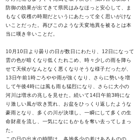
防御の効果が出てきて県民はみなほっと安心して、ま
もなく収穫の時期だというにあたって全く思いがけな
いことだった。再びこのような天変地異を被るとは本
当に嘆き辛いことだ。
10月10日より曇りの日が数日にわたり、12日になって
雲の色が暗くなり低くたれこめ、時々少しの雨を降ら
せて天候がなんとなく悪くなりそうな様子だったが、
13日午前1時ごろやや雨が強くなり、さらに勢いを増
して午後4時には風も雨も猛烈になり、さらに大小の
河川は増水の兆しを見せた。続いて14日午前3時にな
り激しい風が吹き荒れ、お盆をひっくり返したような
豪雨となり、多くの川が決壊し、一瞬にして多くの生
命財産を流し、一気になにもかもを奪い去ってしまっ
た。
この日の出水の時間は、各地多少の差はあるものの、