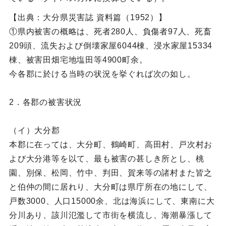
【出典：大分県災害誌 資料篇（1952）】
①県内被害の概略は、死者280人、負傷者97人、死畜
209頭、流失および倒壊家屋6044棟、浸水家屋15334
棟、被害田畑宅地塩田等4900町余。
今各郡に於ける当時の状況を挙ぐれば次の如し。
2．各郡の被害状況
（イ）大分郡
本郡に在っては、大分町、鶴崎町、高田村、戸次村お
よび大分港等を以て、最も被害の甚しき所とし、桃
園、別保、松岡、竹中、判田、賀来等の諸村また皆之
と伯仲の間に居れり、大分町は県庁所在の地にして、
戸数3000、人口15000余、北は海浜にして、東南に大
分川あり、該川氾濫して市街を横流し、海潮暴漲して