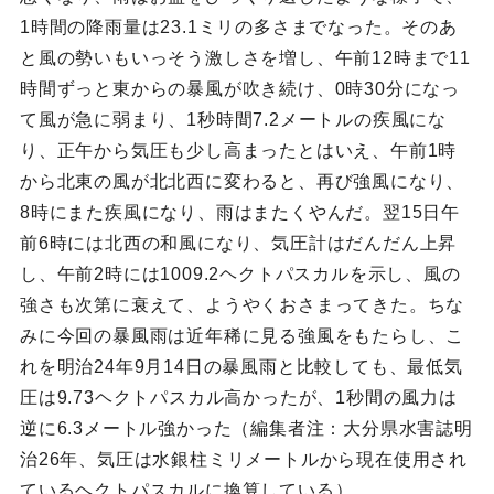
1時間の降雨量は23.1ミリの多さまでなった。そのあ
と風の勢いもいっそう激しさを増し、午前12時まで11
時間ずっと東からの暴風が吹き続け、0時30分になっ
て風が急に弱まり、1秒時間7.2メートルの疾風にな
り、正午から気圧も少し高まったとはいえ、午前1時
から北東の風が北北西に変わると、再び強風になり、
8時にまた疾風になり、雨はまたくやんだ。翌15日午
前6時には北西の和風になり、気圧計はだんだん上昇
し、午前2時には1009.2ヘクトパスカルを示し、風の
強さも次第に衰えて、ようやくおさまってきた。ちな
みに今回の暴風雨は近年稀に見る強風をもたらし、こ
れを明治24年9月14日の暴風雨と比較しても、最低気
圧は9.73ヘクトパスカル高かったが、1秒間の風力は
逆に6.3メートル強かった（編集者注：大分県水害誌明
治26年、気圧は水銀柱ミリメートルから現在使用され
ているヘクトパスカルに換算している）。