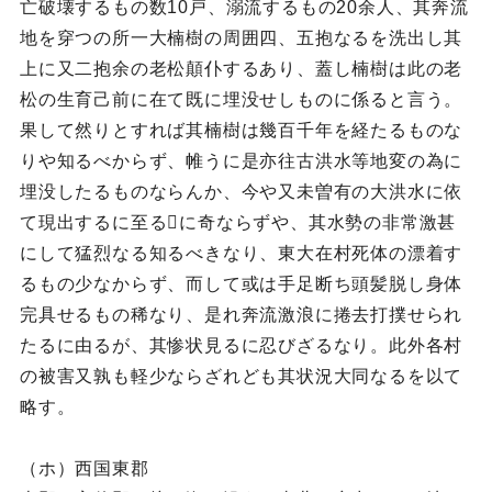
亡破壊するもの数10戸、溺流するもの20余人、其奔流
地を穿つの所一大楠樹の周囲四、五抱なるを洗出し其
上に又二抱余の老松顛仆するあり、蓋し楠樹は此の老
松の生育己前に在て既に埋没せしものに係ると言う。
果して然りとすれば其楠樹は幾百千年を経たるものな
りや知るべからず、帷うに是亦往古洪水等地変の為に
埋没したるものならんか、今や又未曽有の大洪水に依
て現出するに至るに奇ならずや、其水勢の非常激甚
にして猛烈なる知るべきなり、東大在村死体の漂着す
るもの少なからず、而して或は手足断ち頭髪脱し身体
完具せるもの稀なり、是れ奔流激浪に捲去打撲せられ
たるに由るが、其惨状見るに忍びざるなり。此外各村
の被害又孰も軽少ならざれども其状況大同なるを以て
略す。
（ホ）西国東郡