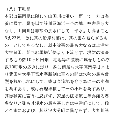
（八）下毛郡
本郡は福岡県に隣して山国川に沿い、而して一方は海
浜に属す、是を以て該川及海浜一帯の地、被害最も大
なり、山国川は非常の洪水にして、平水より高きこと
3丈23尺、故に其の沿岸村落は、其の害を被らざるも
の一としてあるなし。就中被害の最も大なるは上津村
大字跡田、即ち耶馬橋近傍より下流とす。堤防の潰決
するもの数10ヶ所田畑、宅地等の荒廃に属せしもの亦
数10町歩の多きに渉り、殊に鶴居村大字高瀬字甘木よ
り豊田村大字下宮水字新刎に至るの間は水勢の最も猛
烈を極めし地にして、或は奔流地を穿ち為に一の小湖
を為すあり、或は石礫堆積して一の小丘を為すあり、
其惨状実に言うに忍びず、家屋の破壊流亡等亦頗る夥
多なりと雖も其浸水の最も甚しきは中津町にして、殆
ど全市におよび、其状況大分町に異ならず。犬丸川筋