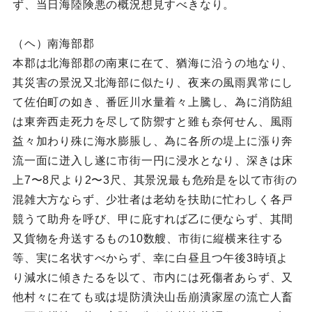
ず、当日海陸険悪の概況想見すべきなり。
（ヘ）南海部郡
本郡は北海部郡の南東に在て、猶海に沿うの地なり、
其災害の景況又北海部に似たり、夜来の風雨異常にし
て佐伯町の如き、番匠川水量着々上騰し、為に消防組
は東奔西走死力を尽して防禦すと雖も奈何せん、風雨
益々加わり殊に海水膨脹し、為に各所の堤上に漲り奔
流一面に迸入し遂に市街一円に浸水となり、深きは床
上7〜8尺より2〜3尺、其景況最も危殆是を以て市街の
混雑大方ならず、少壮者は老幼を扶助に忙わしく各戸
競うて助舟を呼び、甲に庇すれば乙に便ならず、其間
又貨物を舟送するもの10数艘、市街に縦横来往する
等、実に名状すべからず、幸に白昼且つ午後3時頃よ
り減水に傾きたるを以て、市内には死傷者あらず、又
他村々に在ても或は堤防潰決山岳崩潰家屋の流亡人畜