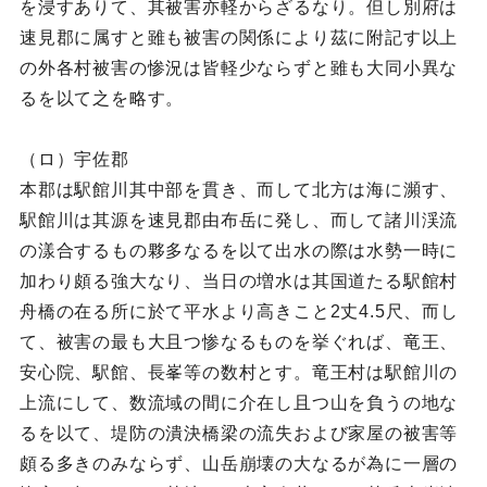
を浸すありて、其被害亦軽からざるなり。但し別府は
速見郡に属すと雖も被害の関係により茲に附記す以上
の外各村被害の惨況は皆軽少ならずと雖も大同小異な
るを以て之を略す。
（ロ）宇佐郡
本郡は駅館川其中部を貫き、而して北方は海に瀕す、
駅館川は其源を速見郡由布岳に発し、而して諸川渓流
の漾合するもの夥多なるを以て出水の際は水勢一時に
加わり頗る強大なり、当日の増水は其国道たる駅館村
舟橋の在る所に於て平水より高きこと2丈4.5尺、而し
て、被害の最も大且つ惨なるものを挙ぐれば、竜王、
安心院、駅館、長峯等の数村とす。竜王村は駅館川の
上流にして、数流域の間に介在し且つ山を負うの地な
るを以て、堤防の潰決橋梁の流失および家屋の被害等
頗る多きのみならず、山岳崩壊の大なるが為に一層の