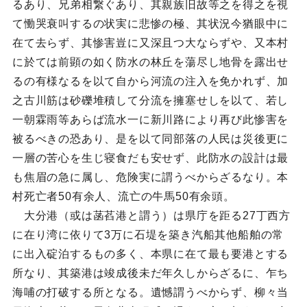
るあり、兄弟相繋ぐあり、其親族旧故等之を得之を視
て慟哭衰叫するの状実に悲惨の極、其状況今猶眼中に
在て去らず、其惨害豈に又深且つ大ならずや、又本村
に於ては前顕の如く防水の林丘を蕩尽し地骨を露出せ
るの有様なるを以て自から河流の注入を免かれず、加
之古川筋は砂礫堆積して分流を擁塞せしを以て、若し
一朝霖雨等あらば流水一に新川路により再び此惨害を
被るべきの恐あり、是を以て同部落の人民は災後更に
一層の苦心を生じ寝食だも安せず、此防水の設計は最
も焦眉の急に属し、危険実に謂うべからざるなり。本
村死亡者50有余人、流亡の牛馬50有余頭。
大分港（或は菡萏港と謂う）は県庁を距る27丁西方
に在り湾に依りて3万に石堤を築き汽船其他船舶の常
に出入碇泊するもの多く、本県に在て最も要港とする
所なり、其築港は竣成後未だ年久しからざるに、乍ち
海哺の打破する所となる。遺憾謂うべからず、柳々当