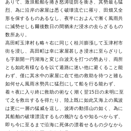
ありて、激浪船舶を捲き怒涛堤防を衝き、其勢最も猛
烈、為に沿岸の家屋は悉く破壊流亡に罹り、田畑又全
形を保するものあるなし、夜半におよんで漸く風雨共
に減勢せしも爾後数日の間猶未だ浸水の去らざるもの
数所あり。
高田町玉津村も略々右に同じく桂川膨漲して玉津村市
街を浸し、高田町は幸に家屋甚しき浸水に至らざりし
も字新開一円湖海と変じ白波天を打つの勢あり、両所
とも如此有様なるを以て遁路に迷い他に避くること能
わず、僅に其水中の家屋に在て他の救助を待つと雖も
如何せん風雨水勢共に猛烈にして船を行る能わず、
着々夜に入り終に救助の術なく潮く翌15日の未明に至
て之を救出するを得たり、陸上既に如此又海上の風波
は更に一層の猛威を逞し、波涛の動揺山の如く、為に
其船舶の破壊漂流するもの幾許なるや知るべからず、
即ち今に至るまで沿海に死体の漂着せるもの少なから