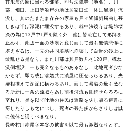
其氾濫の衝に当れる部落、即ち法鏡寺（地名）、川
部、畑田、上田等沿岸の地は居家田畑一体に崩壊し流
没し、其のたまたま存在の家屋も戸々皆傾斜屈曲し甚
しきは半ば深泥に埋没するあり、就中法鏡寺は堤防壊
決の為に13戸中1戸を除く外、他は皆流亡して形跡を
止めず、此辺一面の沙漠と変じ而して最も無情悲惨に
堪えざるは、一立の共同墳墓地崩壊して白骨の砂上に
散乱せる是なり。また川部は其戸数凡そ120戸、概ね
潰倒埋没、一も完全なるものあるなし、此地死者少な
からず。即ち或は翁媼共に潰屋に圧せららるあり、夫
婦相携えて深泥に横わるあり。而して暴溢の最も激な
る所新に一条の流域を為し前後河流も囲続せらるるに
至れり、是を以て吐地の住民は遁路を失し頗る避難に
窮したりしも之に比し、死者の甚た多からざりしは誠
に僥倖と謂うべきなり。
長峰村は赤尾字本谷の被害を以て最も激烈なりとす。