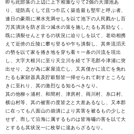
即ち此部落の上辺に上下相重なりて2個の大溜池あ
り、堤防高くして且つ巾広く築造最も堅牢と呼ぶ者、
連日の豪雨に瀦水充満せしを以て池下の人民戮かし百
万其潰決を防ぎ且つ減水の策を施したるも其効なく、
既に潰裂せんとするの状況に迫りしを以て、老幼相携
えて近傍の丘陵に攀ぢ登るや乍ち潰裂し、其奔流滔天
の勢を以て家を捲き地を穿ち看々一条の川流を現出
し、大字大根川に至り天立川を経て下毛郡今津浦に突
出せり、之が為に家屋流亡し、又其僅かに流亡を免れ
たるも家財器具及貯穀類皆一掃せられて刺すところな
きに至れり、其の激烈なる知るべきなり。
其の他柳ヶ浦村、和間村、津房村、両川村、糸口村、
横山村等、其の被害の度皆之と大差あるなし、又本郡
に在っても八面山の崩潰により其害を被るもの少しと
せず、而して沿海に属するものは皆海嘯の害を以て大
とするも其状況一に枚挙に遑あらざるなり。