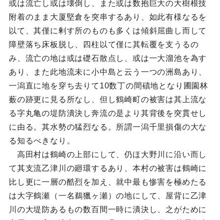
或は流亡し或は壊倒し、また或は数抱巨大の大樹根技
附着のまま大厦堅倉を突串するあり、如此有様なるを
以て、其僅に剰す所のものも多くは傾斜屈曲し而して
障壁落ち床板脱し、四柱以て僅に其転覆を支うるの
み、流亡の地は或は礎石散点し、或は一大溜池を為す
あり、また此地流未に小中島と云う一つの洲島あり、
一潟直に地を穿ち去りて10数丁の間磧地となり圃園林
薮の跡更に見る所なし、但し鶴崎町の被害は其上流な
る字丸亀の堤防潰決し奔流の是より其背後を突貫せし
に由る。其水勢の猛烈なる。所謂一潟千里損傷の大な
る知るべきなり。
高田村は鶴崎の上部にして、仍ほ大野川に沿い而し
て其支流乙津川の廻環するあり、本村の被害は鶴崎に
比し更に一層の酷烈を加え、就中最も惨害を極めたる
は大字鶴瀬（一名鵜獵ヶ瀬）の地にして、屋背に乙津
川の大堤防あるもの数百間一時に潰決し、之がために