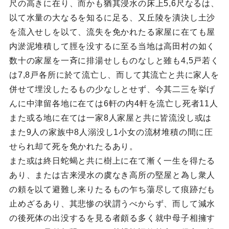
尺の高きに在り、而かも猶其浸水の床上5,6尺なるは、
以て水量の大なるを知るに足る、又丘陵を潰決し土沙
を流入せしを以て、流失を免かれたる家屋に在ても屋
内淤泥堆積して脛を没するに至る当地は高田村の如く
数十の家屋を一斉に排湯せしものなしと雖も4,5戸若く
は7,8戸各所に於て流亡し、而して其流亡と共に家人を
併せて埋没したるもの少なしとせず、今其二三を挙げ
んに中津留各地に在ては6軒の内4軒を流亡し死者11人
また或る地に在ては一家8人家屋と共に皆流没し或は
また9人の家族中8人溺没し1小女の流材堆積の間に圧
せられ却て死を免かれたるあり。
また或は終日蛇蝎と共に樹上に在て漸く一生を得たる
あり、または古来浸水の虞なき高所の堅屋と為し衆人
の頼を以て避難し来りたるもの乍ち蕩尽して痕跡だも
止めざるあり、其悲惨の状謂うべからず、而して減水
の後死体の出没するを見る者頗る多く就中母子相擁す