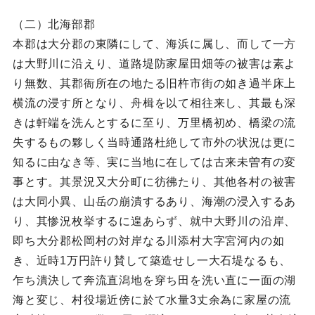
（二）北海部郡
本郡は大分郡の東隣にして、海浜に属し、而して一方
は大野川に沿えり、道路堤防家屋田畑等の被害は素よ
り無数、其郡衙所在の地たる旧杵市街の如き過半床上
横流の浸す所となり、舟楫を以て相往来し、其最も深
きは軒端を洗んとするに至り、万里橋初め、橋梁の流
失するもの夥しく当時通路杜絶して市外の状況は更に
知るに由なき等、実に当地に在しては古来未曽有の変
事とす。其景況又大分町に彷彿たり、其他各村の被害
は大同小異、山岳の崩潰するあり、海潮の浸入するあ
り、其惨況枚挙するに遑あらず、就中大野川の沿岸、
即ち大分郡松岡村の対岸なる川添村大字宮河内の如
き、近時1万円許り賛して築造せし一大石堤なるも、
乍ち潰決して奔流直潟地を穿ち田を洗い直に一面の湖
海と変じ、村役場近傍に於て水量3丈余為に家屋の流