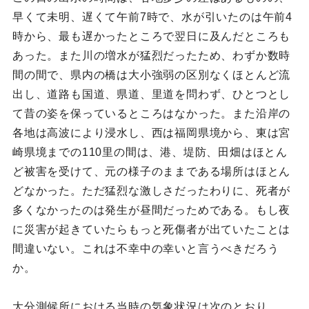
早くて未明、遅くて午前7時で、水が引いたのは午前4
時から、最も遅かったところで翌日に及んだところも
あった。また川の増水が猛烈だったため、わずか数時
間の間で、県内の橋は大小強弱の区別なくほとんど流
出し、道路も国道、県道、里道を問わず、ひとつとし
て昔の姿を保っているところはなかった。また沿岸の
各地は高波により浸水し、西は福岡県境から、東は宮
崎県境までの110里の間は、港、堤防、田畑はほとん
ど被害を受けて、元の様子のままである場所はほとん
どなかった。ただ猛烈な激しさだったわりに、死者が
多くなかったのは発生が昼間だっためである。もし夜
に災害が起きていたらもっと死傷者が出ていたことは
間違いない。これは不幸中の幸いと言うべきだろう
か。
大分測候所における当時の気象状況は次のとおり