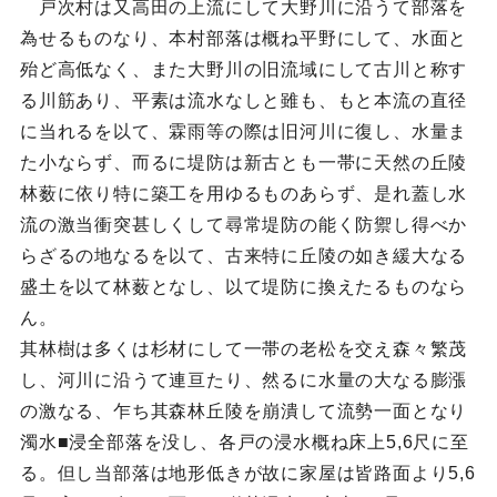
戸次村は又高田の上流にして大野川に沿うて部落を
為せるものなり、本村部落は概ね平野にして、水面と
殆ど高低なく、また大野川の旧流域にして古川と称す
る川筋あり、平素は流水なしと雖も、もと本流の直径
に当れるを以て、霖雨等の際は旧河川に復し、水量ま
た小ならず、而るに堤防は新古とも一帯に天然の丘陵
林薮に依り特に築工を用ゆるものあらず、是れ蓋し水
流の激当衝突甚しくして尋常堤防の能く防禦し得べか
らざるの地なるを以て、古来特に丘陵の如き緩大なる
盛土を以て林薮となし、以て堤防に換えたるものなら
ん。
其林樹は多くは杉材にして一帯の老松を交え森々繁茂
し、河川に沿うて連亘たり、然るに水量の大なる膨漲
の激なる、乍ち其森林丘陵を崩潰して流勢一面となり
濁水■浸全部落を没し、各戸の浸水概ね床上5,6尺に至
る。但し当部落は地形低きが故に家屋は皆路面より5,6