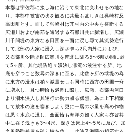
本郡は宇佐郡に接し海に沿うて東北に突出せるの地な
り。本郡中被害の状を観るに其最も甚しきは呉崎村及
高田町とす。而して呉崎村は其村内の中央を横断する
広瀬川および南部を通過する石部川共に膨漲し、広瀬
川千間堤の東方なる田圃を一面に浸し尋て其流勢逆行
して北部の人家に浸入し深さ乍ち2尺内外におよび、
又石部川汐除堤防広瀬川を南北に隔る5〜6町の間に於
て5ヶ所、其他堤防処々潰決し漲流の湊注する所、地
底を穿つこと数尋の深きに至る。此数ヶ所の壊堤の為
に東方の浸水は稍々減量せしも同時に西方の田圃一斉
に増水し、且つ時恰も満潮に際し、広瀬、石部両河口
より潮水浸入し其逆行の勢力頗る猛烈、為に上下相激
して放水の途を塞ぎしより更に一層の水量を高め作物
は悉く水底に没し、全面恰も海洋の如く人家も亦皆其
中に在て浅きも3〜4尺、深きは床上4〜5尺に及び、加
之風勢強暴屋を破り樹を倒し、此時又海嘯の相応する