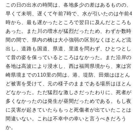
この日の出水の時間は、各地多少の差はあるものの、
早くて未明、遅くて午前7時で、水が引いたのは午前4
時から、最も遅かったところで翌日に及んだところも
あった。また川の増水が猛烈だったため、わずか数時
間の間で、県内の橋は大小強弱の区別なくほとんど流
出し、道路も国道、県道、里道を問わず、ひとつとし
て昔の姿を保っているところはなかった。また沿岸の
各地は高波により浸水し、西は福岡県境から、東は宮
崎県境までの110里の間は、港、堤防、田畑はほとん
ど被害を受けて、元の様子のままである場所はほとん
どなかった。ただ猛烈な激しさだったわりに、死者が
多くなかったのは発生が昼間だっためである。もし夜
に災害が起きていたらもっと死傷者が出ていたことは
間違いない。これは不幸中の幸いと言うべきだろう
か。