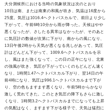
大分測候所における当時の気象状況は次のとおり
10日は南、または南東の和風が吹き、気温は16度から
25度。気圧は1016.4ヘクトパスカルで、前日より少し
下がって、午前6時10分から雨が降った。天候はやや
悪くなったが、さしたる異常はなかったが、そのあと
に気圧計の数値が次第に下がり、南からの風になり、
13日午後2時から天気が悪くなる兆しがあって、気圧
計はどんどん下がって、1009.6ヘクトパスカルを示
し、風はまた強くなって、この日の正午になり、北東
の強風が吹き、気圧が下がっていくのもどんどん速く
なり、1時間1.47ヘクトパスカル下がり、翌14日の午
前4時になり、気圧は996.1ヘクトパスカルまで下が
り、空の色もますます悪くなり、午前5時からかなり
激しく荒れてきた。このとき気圧の降下もさらに激し
くなり、1時間3.2ヘクトパスカルまでになっても上昇
の気配はなく、ますます下がる様子で、天気は猛烈に