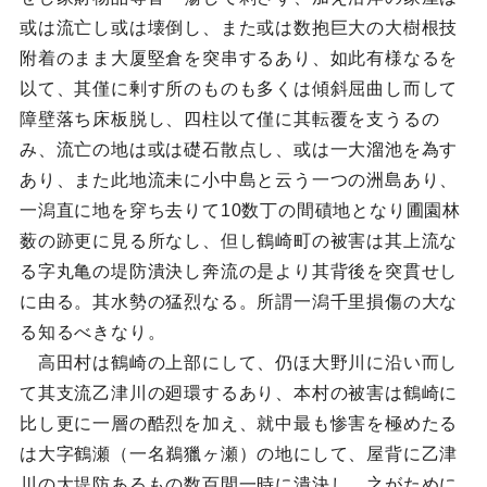
或は流亡し或は壊倒し、また或は数抱巨大の大樹根技
附着のまま大厦堅倉を突串するあり、如此有様なるを
以て、其僅に剰す所のものも多くは傾斜屈曲し而して
障壁落ち床板脱し、四柱以て僅に其転覆を支うるの
み、流亡の地は或は礎石散点し、或は一大溜池を為す
あり、また此地流未に小中島と云う一つの洲島あり、
一潟直に地を穿ち去りて10数丁の間磧地となり圃園林
薮の跡更に見る所なし、但し鶴崎町の被害は其上流な
る字丸亀の堤防潰決し奔流の是より其背後を突貫せし
に由る。其水勢の猛烈なる。所謂一潟千里損傷の大な
る知るべきなり。
高田村は鶴崎の上部にして、仍ほ大野川に沿い而し
て其支流乙津川の廻環するあり、本村の被害は鶴崎に
比し更に一層の酷烈を加え、就中最も惨害を極めたる
は大字鶴瀬（一名鵜獵ヶ瀬）の地にして、屋背に乙津
川の大堤防あるもの数百間一時に潰決し、之がために