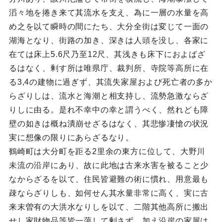
滔々地を捲き来て其流水を支え、為に一層の水量を高
め之を以て瞬時の間にたち、大分全街は変じて一面の
湖海となり、街路の加き、深きは人頭を没し、各家に
在ては床上5.6尺乃至12尺、其浅きも床下におよばざ
るはなく、剰す所は唯県庁、裁判所、寺院等高所に在
る3,4の建物に過ぎず、其流失家屋および死亡者の多か
らざりしは、流水と海潮と相支持し、流勢急激ならざ
りしに由る。是れ不幸中の幸と謂うべく、然れども障
壁の如きは概ね潰崩せざるはなく、其悲惨凄愴の状況
実に想像の限りにあらざるなり。
鶴崎町は大分町を距る2里余の東方に位して、大野川
未流の沿岸にあり、故に此地は古来水害を被ること少
なからざるを以て、住民皆避難の術に慣れ、用意最も
疎ならざりしも、如何せん其水量非常に高く、実に古
来末曽有の大洪水なりしを以て、二階其他高所に搬出
せし家財物品等皆一蕩して剰さず、加え沿岸の家屋は