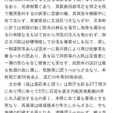
るあり、兄弟相繋ぐあり、其親族旧故等之を得之を視
て慟哭衰叫するの状実に悲惨の極、其状況今猶眼中に
在て去らず、其惨害豈に又深且つ大ならずや、又本村
に於ては前顕の如く防水の林丘を蕩尽し地骨を露出せ
るの有様なるを以て自から河流の注入を免かれず、加
之古川筋は砂礫堆積して分流を擁塞せしを以て、若し
一朝霖雨等あらば流水一に新川路により再び此惨害を
被るべきの恐あり、是を以て同部落の人民は災後更に
一層の苦心を生じ寝食だも安せず、此防水の設計は最
も焦眉の急に属し、危険実に謂うべからざるなり。本
村死亡者50有余人、流亡の牛馬50有余頭。
大分港（或は菡萏港と謂う）は県庁を距る27丁西方
に在り湾に依りて3万に石堤を築き汽船其他船舶の常
に出入碇泊するもの多く、本県に在て最も要港とする
所なり、其築港は竣成後未だ年久しからざるに、乍ち
海哺の打破する所となる。遺憾謂うべからず、柳々当