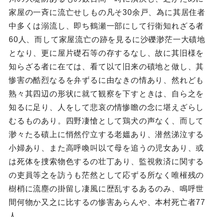
家屋の一斉に流亡せしもの凡そ30余戸、為に其居住者
中多くは溺流し、即ち鶴瀬一部にして行衛知れざる者
60人、而して家屋流亡の跡を見るに沙礫渺茫一大磧地
となり、更に屋片礎石等の存するなし、故に其旧様を
知らざる者に在ては、看て以て旧来の磧地と做し、其
惨害の酷烈なるを弁ずるに由なきの情あり、然れども
熟々其四辺の形状に就て観察を下すときは、自ら之を
知るに足り、人をして悲哀の情惨瞻の念に堪えざらし
むるものあり。四野凄愴として鶏犬の声なく、而して
渺々たる磧上に悄然佇立する老媼あり、潜然涕泣する
小婦あり、また高呼喚叫以て母を追うの児女あり、或
は死体を捜索物色するの壮丁あり、監視救済に関する
の吏員等之を訪うも茫然として応ずる所なく唯槯残の
樹梢に流塵の掛留し凄風に歴乱するあるのみ、鳴呼世
間何物か又之に比するの惨害あらんや、本村死亡者77
人、