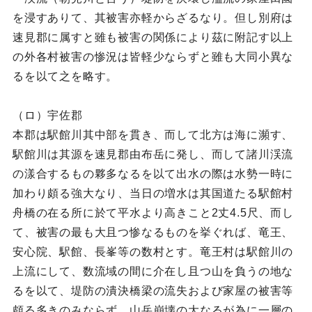
を浸すありて、其被害亦軽からざるなり。但し別府は
速見郡に属すと雖も被害の関係により茲に附記す以上
の外各村被害の惨況は皆軽少ならずと雖も大同小異な
るを以て之を略す。
（ロ）宇佐郡
本郡は駅館川其中部を貫き、而して北方は海に瀕す、
駅館川は其源を速見郡由布岳に発し、而して諸川渓流
の漾合するもの夥多なるを以て出水の際は水勢一時に
加わり頗る強大なり、当日の増水は其国道たる駅館村
舟橋の在る所に於て平水より高きこと2丈4.5尺、而し
て、被害の最も大且つ惨なるものを挙ぐれば、竜王、
安心院、駅館、長峯等の数村とす。竜王村は駅館川の
上流にして、数流域の間に介在し且つ山を負うの地な
るを以て、堤防の潰決橋梁の流失および家屋の被害等
頗る多きのみならず、山岳崩壊の大なるが為に一層の