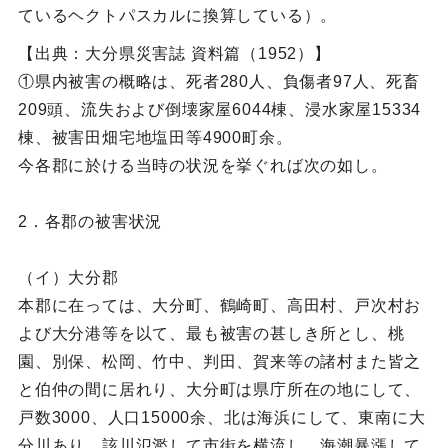
ているヘクトパスカルに換算している）。
【出典：大分県災害誌 資料篇（1952）】
①県内被害の概略は、死者280人、負傷者97人、死畜
209頭、流失および倒壊家屋6044棟、浸水家屋15334
棟、被害田畑宅地塩田等4900町余。
今各郡に於ける当時の状況を挙ぐれば次の如し。
2．各郡の被害状況
（イ）大分郡
本郡に在っては、大分町、鶴崎町、高田村、戸次村お
よび大分港等を以て、最も被害の甚しき所とし、桃
園、別保、松岡、竹中、判田、賀来等の諸村また皆之
と伯仲の間に居れり、大分町は県庁所在の地にして、
戸数3000、人口15000余、北は海浜にして、東南に大
分川あり、該川氾濫して市街を横流し、海潮暴漲して