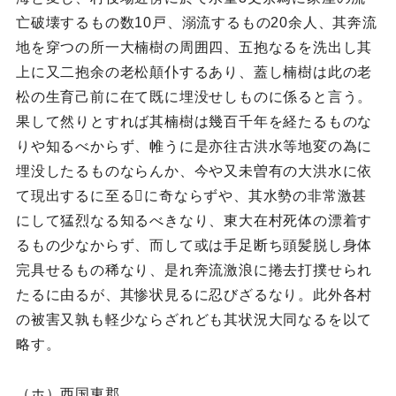
亡破壊するもの数10戸、溺流するもの20余人、其奔流
地を穿つの所一大楠樹の周囲四、五抱なるを洗出し其
上に又二抱余の老松顛仆するあり、蓋し楠樹は此の老
松の生育己前に在て既に埋没せしものに係ると言う。
果して然りとすれば其楠樹は幾百千年を経たるものな
りや知るべからず、帷うに是亦往古洪水等地変の為に
埋没したるものならんか、今や又未曽有の大洪水に依
て現出するに至るに奇ならずや、其水勢の非常激甚
にして猛烈なる知るべきなり、東大在村死体の漂着す
るもの少なからず、而して或は手足断ち頭髪脱し身体
完具せるもの稀なり、是れ奔流激浪に捲去打撲せられ
たるに由るが、其惨状見るに忍びざるなり。此外各村
の被害又孰も軽少ならざれども其状況大同なるを以て
略す。
（ホ）西国東郡