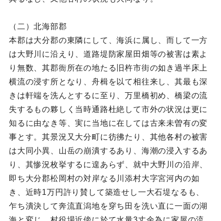
（二）北海部郡
本郡は大分郡の東隣にして、海浜に属し、而して一方
は大野川に沿えり、道路堤防家屋田畑等の被害は素よ
り無数、其郡衙所在の地たる旧杵市街の如き過半床上
横流の浸す所となり、舟楫を以て相往来し、其最も深
きは軒端を洗んとするに至り、万里橋初め、橋梁の流
失するもの夥しく当時通路杜絶して市外の状況は更に
知るに由なき等、実に当地に在しては古来未曽有の変
事とす。其景況又大分町に彷彿たり、其他各村の被害
は大同小異、山岳の崩潰するあり、海潮の浸入するあ
り、其惨況枚挙するに遑あらず、就中大野川の沿岸、
即ち大分郡松岡村の対岸なる川添村大字宮河内の如
き、近時1万円許り賛して築造せし一大石堤なるも、
乍ち潰決して奔流直潟地を穿ち田を洗い直に一面の湖
海と変じ、村役場近傍に於て水量3丈余為に家屋の流