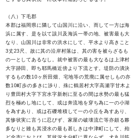
（八）下毛郡
本郡は福岡県に隣して山国川に沿い、而して一方は海
浜に属す、是を以て該川及海浜一帯の地、被害最も大
なり、山国川は非常の洪水にして、平水より高きこと
3丈23尺、故に其の沿岸村落は、其の害を被らざるも
の一としてあるなし。就中被害の最も大なるは上津村
大字跡田、即ち耶馬橋近傍より下流とす。堤防の潰決
するもの数10ヶ所田畑、宅地等の荒廃に属せしもの亦
数10町歩の多きに渉り、殊に鶴居村大字高瀬字甘木よ
り豊田村大字下宮水字新刎に至るの間は水勢の最も猛
烈を極めし地にして、或は奔流地を穿ち為に一の小湖
を為すあり、或は石礫堆積して一の小丘を為すあり、
其惨状実に言うに忍びず、家屋の破壊流亡等亦頗る夥
多なりと雖も其浸水の最も甚しきは中津町にして、殆
ど全市におよび、其状況大分町に異ならず。犬丸川筋