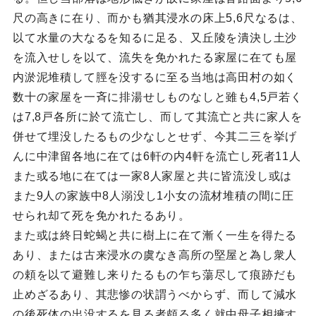
尺の高きに在り、而かも猶其浸水の床上5,6尺なるは、
以て水量の大なるを知るに足る、又丘陵を潰決し土沙
を流入せしを以て、流失を免かれたる家屋に在ても屋
内淤泥堆積して脛を没するに至る当地は高田村の如く
数十の家屋を一斉に排湯せしものなしと雖も4,5戸若く
は7,8戸各所に於て流亡し、而して其流亡と共に家人を
併せて埋没したるもの少なしとせず、今其二三を挙げ
んに中津留各地に在ては6軒の内4軒を流亡し死者11人
また或る地に在ては一家8人家屋と共に皆流没し或は
また9人の家族中8人溺没し1小女の流材堆積の間に圧
せられ却て死を免かれたるあり。
また或は終日蛇蝎と共に樹上に在て漸く一生を得たる
あり、または古来浸水の虞なき高所の堅屋と為し衆人
の頼を以て避難し来りたるもの乍ち蕩尽して痕跡だも
止めざるあり、其悲惨の状謂うべからず、而して減水
の後死体の出没するを見る者頗る多く就中母子相擁す