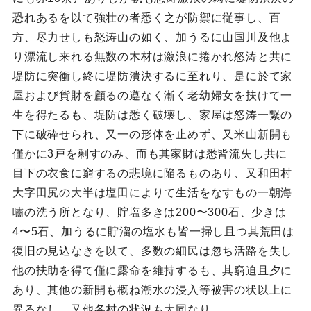
恐れあるを以て強壮の者悉く之が防禦に従事し、百
方、尽力せしも怒涛山の如く、加うるに山国川及他よ
り漂流し来れる無数の木材は激浪に捲かれ怒涛と共に
堤防に突衝し終に堤防潰決するに至れり、是に於て家
屋および貨財を顧るの遵なく漸く老幼婦女を扶けて一
生を得たるも、堤防は悉く破壊し、家屋は怒涛一繋の
下に破砕せられ、又一の形体を止めず、又米山新開も
僅かに3戸を剰すのみ、而も其家財は悉皆流失し共に
目下の衣食に窮するの悲境に陥るものあり、又和田村
大字田尻の大半は塩田によりて生活をなすもの一朝海
嘯の洗う所となり、貯塩多きは200〜300石、少きは
4〜5石、加うるに貯溜の塩水も皆一掃し且つ其荒田は
復旧の見込なきを以て、多数の細民は忽ち活路を失し
他の扶助を得て僅に露命を維持するも、其窮迫且夕に
あり、其他の新開も概ね潮水の浸入等被害の状以上に
異るなし、又他各村の状況も大同なり。