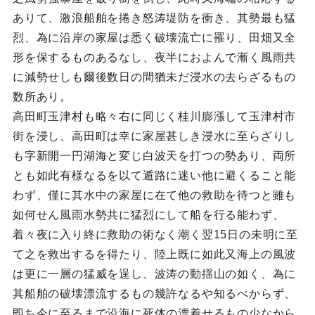
ありて、激浪船舶を捲き怒涛堤防を衝き、其勢最も猛
烈、為に沿岸の家屋は悉く破壊流亡に罹り、田畑又全
形を保するものあるなし、夜半におよんで漸く風雨共
に減勢せしも爾後数日の間猶未だ浸水の去らざるもの
数所あり。
高田町玉津村も略々右に同じく桂川膨漲して玉津村市
街を浸し、高田町は幸に家屋甚しき浸水に至らざりし
も字新開一円湖海と変じ白波天を打つの勢あり、両所
とも如此有様なるを以て遁路に迷い他に避くること能
わず、僅に其水中の家屋に在て他の救助を待つと雖も
如何せん風雨水勢共に猛烈にして船を行る能わず、
着々夜に入り終に救助の術なく潮く翌15日の未明に至
て之を救出するを得たり、陸上既に如此又海上の風波
は更に一層の猛威を逞し、波涛の動揺山の如く、為に
其船舶の破壊漂流するもの幾許なるや知るべからず、
即ち今に至るまで沿海に死体の漂着せるもの少なから