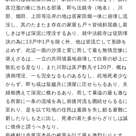
其氾濫の衝に当れる部落、即ち法鏡寺（地名）、川
部、畑田、上田等沿岸の地は居家田畑一体に崩壊し流
没し、其のたまたま存在の家屋も戸々皆傾斜屈曲し甚
しきは半ば深泥に埋没するあり、就中法鏡寺は堤防壊
決の為に13戸中1戸を除く外、他は皆流亡して形跡を
止めず、此辺一面の沙漠と変じ而して最も無情悲惨に
堪えざるは、一立の共同墳墓地崩壊して白骨の砂上に
散乱せる是なり。また川部は其戸数凡そ120戸、概ね
潰倒埋没、一も完全なるものあるなし、此地死者少な
からず。即ち或は翁媼共に潰屋に圧せららるあり、夫
婦相携えて深泥に横わるあり。而して暴溢の最も激な
る所新に一条の流域を為し前後河流も囲続せらるるに
至れり、是を以て吐地の住民は遁路を失し頗る避難に
窮したりしも之に比し、死者の甚た多からざりしは誠
に僥倖と謂うべきなり。
長峰村は赤尾字本谷の被害を以て最も激烈なりとす。