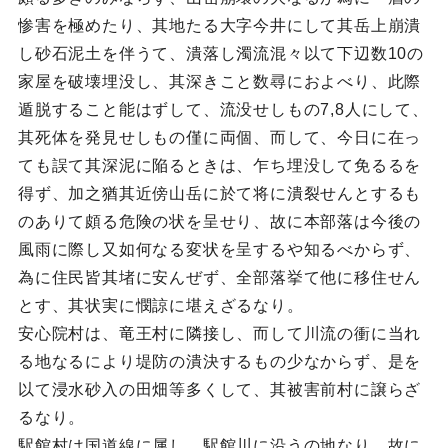
惨害を極めたり、其地たる大字今井にして其岳上崩潰
し砂石泥土を伴うて、潰落し濁流混々以て下辺数10の
家屋を破壊埋没し、其深きこと数尋におよべり、此際
遁脱すること能はずして、流没せしもの7,8人にして、
其死体を発見せしもの僅に両個、而して、今日に在っ
ても誤て其深泥に陥るときは、乍ち埋没して免るるを
得ず、加之猶其近傍山岳に於て将に潰裂せんとするも
のありて頗る危険の状を呈せり、故に本部落は今後の
風雨に際し又如何なる変状を呈するや知るべからず、
為に住民皆其堵に安んぜず、全部落挙て他に移住せん
とす、其状実に憫諒に堪えざるなり。
安心院村は、竜王村に隣接し、而して川流の衝に当れ
る地なるにより堤防の潰決するもの少なからず、是を
以て浸水砂入の田畑等多くして、其被害前村に譲らざ
るなり。
駅館村は国道線に属し、駅館川に沿うの地なり、故に