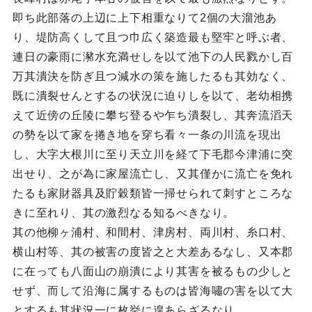
即ち此部落の上辺に上下相重なりて2個の大溜池あ
り、堤防高くして且つ巾広く築造最も堅牢と呼ぶ者、
連日の豪雨に瀦水充満せしを以て池下の人民戮かし百
万其潰決を防ぎ且つ減水の策を施したるも其効なく、
既に潰裂せんとするの状況に迫りしを以て、老幼相携
えて近傍の丘陵に攀ぢ登るや乍ち潰裂し、其奔流滔天
の勢を以て家を捲き地を穿ち看々一条の川流を現出
し、大字大根川に至り天立川を経て下毛郡今津浦に突
出せり、之が為に家屋流亡し、又其僅かに流亡を免れ
たるも家財器具及貯穀類皆一掃せられて刺すところな
きに至れり、其の激烈なる知るべきなり。
其の他柳ヶ浦村、和間村、津房村、両川村、糸口村、
横山村等、其の被害の度皆之と大差あるなし、又本郡
に在っても八面山の崩潰により其害を被るもの少しと
せず、而して沿海に属するものは皆海嘯の害を以て大
とするも其状況一に枚挙に遑あらざるなり。