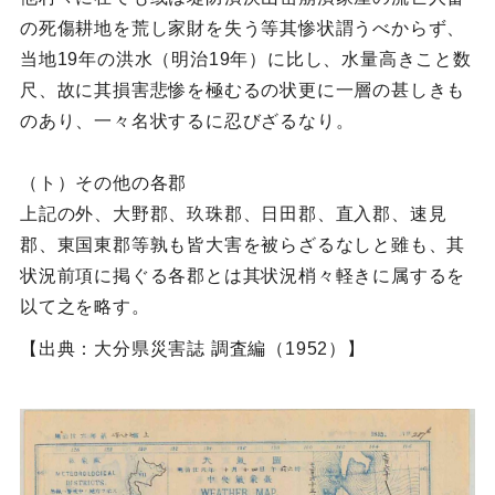
の死傷耕地を荒し家財を失う等其惨状謂うべからず、
当地19年の洪水（明治19年）に比し、水量高きこと数
尺、故に其損害悲惨を極むるの状更に一層の甚しきも
のあり、一々名状するに忍びざるなり。
（ト）その他の各郡
上記の外、大野郡、玖珠郡、日田郡、直入郡、速見
郡、東国東郡等孰も皆大害を被らざるなしと雖も、其
状況前項に掲ぐる各郡とは其状況梢々軽きに属するを
以て之を略す。
【出典：大分県災害誌 調査編（1952）】