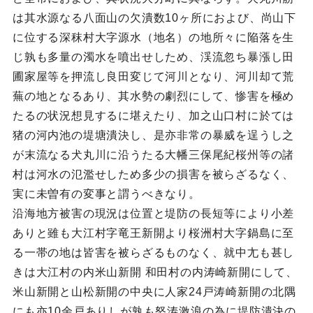
は其水源なる八面山の欠潰数10ヶ所におよび、尚山下
に位する深秣村大字源水（地名）の地所々に陥落を生
じ孰も多量の濁水を噴出せしため、渓流忽ち暴漲し田
圃家屋等を押流し良田変じて河川となり、河川却て荒
蕪の地となるあり、其水勢の劇烈にして、惨害を極め
たるの状況想見するに堪えたり、加之山口村に於ては
猪の河内池の堤塘潰決し、是亦非常の暴威を逞うし之
が末流なる犬丸川に沿うたる大幡三保尾紀桜州等の諸
村は河水の氾濫せしため多少の損害を被らざるなく、
実に未曽有の変事と謂うべきなり。
沿海地方被害の現況は位置と堤防の長短等により小差
ありと雖も大江村字竜王新開より桜洲村大字鍋島に至
る一帯の地は皆害を被らざるものなく、就中尢も甚し
きは大江村の内米山新開 和田村の内涛崎新開にして、
米山新開と山松新開の中央に人家24戸涛崎新開の北隅
にも亦10余戸ありしが孰も怒涛激浪の為に堤防潰決の