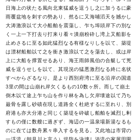
日海上の状たる風向北東猛威を逞うし之に加うるに豪
雨覆盆地を刺すの勢あり、然るに又海哺滔天を撼かし
大涛激浪以て大小船舶を震蕩し、乍ち埠頭岸下の別な
く一上一下打去り打来り看々潰崩粉砕し湾上又船影を
止めさるに至る如此猛烈なる有様なりしを以て、築堤
は漂材船舶以て之を衝き激浪以て之を蕩去し、或は岸
上に大船を撑置せるあり、海王雨師風伯の合艇して兇
威を逞うせしを以て、其現況の猛悪激烈なる終に名状
すべからざるなり。是より西別府湾に至る沿岸の国道
3里の間は山崩れ岸欠くるもの10数ヶ所。而して崩土
倒木以て途上乍ち山を作り林を為し欠岸壊途以て乃ち
巌骨を露し砂磧在現し道路全く杜絶するに至れり、別
府港も亦大分港と同じく築堤を砕破し船舶を滅烈し剰
すもの僅に数艘に過ぎず、海辺の一温泉場新湯なるも
のに在ては数舟累々串入するを見る。又此地は市背の
一渓流（朝見川と言う）堤防を決壊し溢流の家屋田園