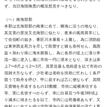
ず、当日海陸険悪の概況想見すべきなり。
（ヘ）南海部郡
本郡は北海部郡の南東に在て、猶海に沿うの地なり、
其災害の景況又北海部に似たり、夜来の風雨異常にし
て佐伯町の如き、番匠川水量着々上騰し、為に消防組
は東奔西走死力を尽して防禦すと雖も奈何せん、風雨
益々加わり殊に海水膨脹し、為に各所の堤上に漲り奔
流一面に迸入し遂に市街一円に浸水となり、深きは床
上7〜8尺より2〜3尺、其景況最も危殆是を以て市街の
混雑大方ならず、少壮者は老幼を扶助に忙わしく各戸
競うて助舟を呼び、甲に庇すれば乙に便ならず、其間
又貨物を舟送するもの10数艘、市街に縦横来往する
等、実に名状すべからず、幸に白昼且つ午後3時頃よ
り減水に傾きたるを以て、市内には死傷者あらず、又
他村々に在ても或は堤防潰決山岳崩潰家屋の流亡人畜