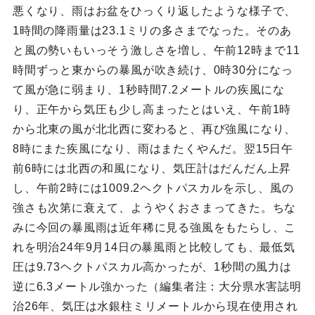
悪くなり、雨はお盆をひっくり返したような様子で、
1時間の降雨量は23.1ミリの多さまでなった。そのあ
と風の勢いもいっそう激しさを増し、午前12時まで11
時間ずっと東からの暴風が吹き続け、0時30分になっ
て風が急に弱まり、1秒時間7.2メートルの疾風にな
り、正午から気圧も少し高まったとはいえ、午前1時
から北東の風が北北西に変わると、再び強風になり、
8時にまた疾風になり、雨はまたくやんだ。翌15日午
前6時には北西の和風になり、気圧計はだんだん上昇
し、午前2時には1009.2ヘクトパスカルを示し、風の
強さも次第に衰えて、ようやくおさまってきた。ちな
みに今回の暴風雨は近年稀に見る強風をもたらし、こ
れを明治24年9月14日の暴風雨と比較しても、最低気
圧は9.73ヘクトパスカル高かったが、1秒間の風力は
逆に6.3メートル強かった（編集者注：大分県水害誌明
治26年、気圧は水銀柱ミリメートルから現在使用され