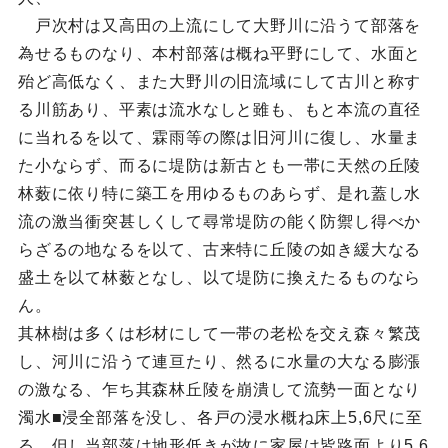
戸次村は又高田の上流にして大野川に沿うて部落を
為せるものなり、本村部落は概ね平野にして、水面と
殆ど高低なく、また大野川の旧流域にして古川と称す
る川筋あり、平素は流水なしと雖も、もと本流の直径
に当れるを以て、霖雨等の際は旧河川に復し、水量ま
た小ならず、而るに堤防は新古とも一帯に天然の丘陵
林薮に依り特に築工を用ゆるものあらず、是れ蓋し水
流の激当衝突甚しくして尋常堤防の能く防禦し得べか
らざるの地なるを以て、古来特に丘陵の如き緩大なる
盛土を以て林薮となし、以て堤防に換えたるものなら
ん。
其林樹は多くは杉材にして一帯の老松を交え森々繁茂
し、河川に沿うて連亘たり、然るに水量の大なる膨漲
の激なる、乍ち其森林丘陵を崩潰して流勢一面となり
濁水■浸全部落を没し、各戸の浸水概ね床上5,6尺に至
る。但し当部落は地形低きが故に家屋は皆路面より5,6