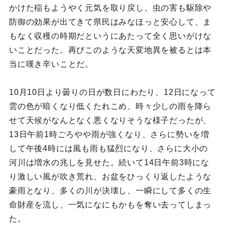
かけた稲もようやく元気を取り戻し、虫の害も駆除や
防御の効果が出てきて県民はみなほっと安心して、ま
もなく収穫の時期だというにあたって全く思いがけな
いことだった。再びこのような天変地異を被るとは本
当に嘆き辛いことだ。
10月10日より曇りの日が数日にわたり、12日になって
雲の色が暗くなり低くたれこめ、時々少しの雨を降ら
せて天候がなんとなく悪くなりそうな様子だったが、
13日午前1時ごろやや雨が強くなり、さらに勢いを増
して午後4時には風も雨も猛烈になり、さらに大小の
河川は増水の兆しを見せた。続いて14日午前3時にな
り激しい風が吹き荒れ、お盆をひっくり返したような
豪雨となり、多くの川が決壊し、一瞬にして多くの生
命財産を流し、一気になにもかもを奪い去ってしまっ
た。