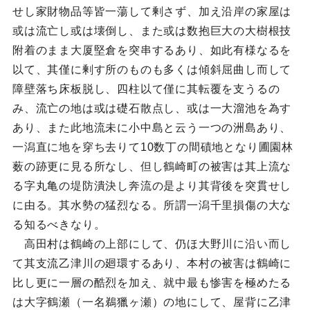
せし家財物品等皆一蕩して剰さず、加え沿岸の家屋は
或は流亡し或は壊倒し、また或は数抱巨大の大樹根技
附着のまま大厦堅倉を突串するあり、如此有様なるを
以て、其僅に剰す所のものも多くは傾斜屈曲し而して
障壁落ち床板脱し、四柱以て僅に其転覆を支うるの
み、流亡の地は或は礎石散点し、或は一大溜池を為す
あり、また此地流未に小中島と云う一つの洲島あり、
一潟直に地を穿ち去りて10数丁の間磧地となり圃園林
薮の跡更に見る所なし、但し鶴崎町の被害は其上流な
る字丸亀の堤防潰決し奔流の是より其背後を突貫せし
に由る。其水勢の猛烈なる。所謂一潟千里損傷の大な
る知るべきなり。
高田村は鶴崎の上部にして、仍ほ大野川に沿い而し
て其支流乙津川の廻環するあり、本村の被害は鶴崎に
比し更に一層の酷烈を加え、就中最も惨害を極めたる
は大字鶴瀬（一名鵜獵ヶ瀬）の地にして、屋背に乙津