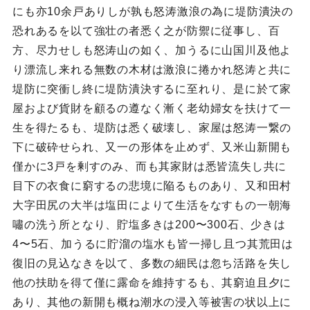
にも亦10余戸ありしが孰も怒涛激浪の為に堤防潰決の
恐れあるを以て強壮の者悉く之が防禦に従事し、百
方、尽力せしも怒涛山の如く、加うるに山国川及他よ
り漂流し来れる無数の木材は激浪に捲かれ怒涛と共に
堤防に突衝し終に堤防潰決するに至れり、是に於て家
屋および貨財を顧るの遵なく漸く老幼婦女を扶けて一
生を得たるも、堤防は悉く破壊し、家屋は怒涛一繋の
下に破砕せられ、又一の形体を止めず、又米山新開も
僅かに3戸を剰すのみ、而も其家財は悉皆流失し共に
目下の衣食に窮するの悲境に陥るものあり、又和田村
大字田尻の大半は塩田によりて生活をなすもの一朝海
嘯の洗う所となり、貯塩多きは200〜300石、少きは
4〜5石、加うるに貯溜の塩水も皆一掃し且つ其荒田は
復旧の見込なきを以て、多数の細民は忽ち活路を失し
他の扶助を得て僅に露命を維持するも、其窮迫且夕に
あり、其他の新開も概ね潮水の浸入等被害の状以上に