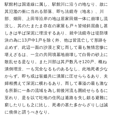
駅館村は国道線に属し、駅館川に沿うの地なり、故に
其氾濫の衝に当れる部落、即ち法鏡寺（地名）、川
部、畑田、上田等沿岸の地は居家田畑一体に崩壊し流
没し、其のたまたま存在の家屋も戸々皆傾斜屈曲し甚
しきは半ば深泥に埋没するあり、就中法鏡寺は堤防壊
決の為に13戸中1戸を除く外、他は皆流亡して形跡を
止めず、此辺一面の沙漠と変じ而して最も無情悲惨に
堪えざるは、一立の共同墳墓地崩壊して白骨の砂上に
散乱せる是なり。また川部は其戸数凡そ120戸、概ね
潰倒埋没、一も完全なるものあるなし、此地死者少な
からず。即ち或は翁媼共に潰屋に圧せららるあり、夫
婦相携えて深泥に横わるあり。而して暴溢の最も激な
る所新に一条の流域を為し前後河流も囲続せらるるに
至れり、是を以て吐地の住民は遁路を失し頗る避難に
窮したりしも之に比し、死者の甚た多からざりしは誠
に僥倖と謂うべきなり。