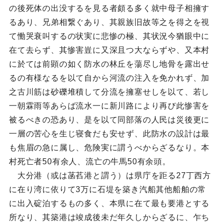
の後死体の出没するを見る者頗る多く就中母子相擁す
るあり、兄弟相繋ぐあり、其親族旧故等之を得之を視
て慟哭衰叫するの状実に悲惨の極、其状況今猶眼中に
在て去らず、其惨害豈に又深且つ大ならずや、又本村
に於ては前顕の如く防水の林丘を蕩尽し地骨を露出せ
るの有様なるを以て自から河流の注入を免かれず、加
之古川筋は砂礫堆積して分流を擁塞せしを以て、若し
一朝霖雨等あらば流水一に新川路により再び此惨害を
被るべきの恐あり、是を以て同部落の人民は災後更に
一層の苦心を生じ寝食だも安せず、此防水の設計は最
も焦眉の急に属し、危険実に謂うべからざるなり。本
村死亡者50有余人、流亡の牛馬50有余頭。
大分港（或は菡萏港と謂う）は県庁を距る27丁西方
に在り湾に依りて3万に石堤を築き汽船其他船舶の常
に出入碇泊するもの多く、本県に在て最も要港とする
所なり、其築港は竣成後未だ年久しからざるに、乍ち