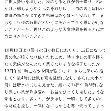
に拡大勢いを増した。秋のなると雨が若干降り、枯れ
かけた稲もようやく元気を取り戻し、虫の害も駆除や
防御の効果が出てきて県民はみなほっと安心して、ま
もなく収穫の時期だというにあたって全く思いがけな
いことだった。再びこのような天変地異を被るとは本
当に嘆き辛いことだ。
10月10日より曇りの日が数日にわたり、12日になって
雲の色が暗くなり低くたれこめ、時々少しの雨を降ら
せて天候がなんとなく悪くなりそうな様子だったが、
13日午前1時ごろやや雨が強くなり、さらに勢いを増
して午後4時には風も雨も猛烈になり、さらに大小の
河川は増水の兆しを見せた。続いて14日午前3時にな
り激しい風が吹き荒れ、お盆をひっくり返したような
豪雨となり、多くの川が決壊し、一瞬にして多くの生
命財産を流し、一気になにもかもを奪い去ってしまっ