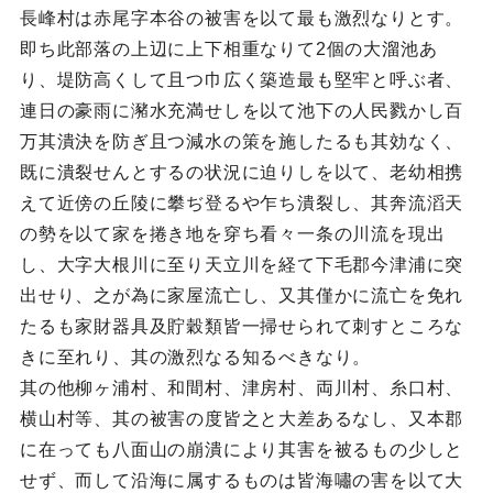
長峰村は赤尾字本谷の被害を以て最も激烈なりとす。
即ち此部落の上辺に上下相重なりて2個の大溜池あ
り、堤防高くして且つ巾広く築造最も堅牢と呼ぶ者、
連日の豪雨に瀦水充満せしを以て池下の人民戮かし百
万其潰決を防ぎ且つ減水の策を施したるも其効なく、
既に潰裂せんとするの状況に迫りしを以て、老幼相携
えて近傍の丘陵に攀ぢ登るや乍ち潰裂し、其奔流滔天
の勢を以て家を捲き地を穿ち看々一条の川流を現出
し、大字大根川に至り天立川を経て下毛郡今津浦に突
出せり、之が為に家屋流亡し、又其僅かに流亡を免れ
たるも家財器具及貯穀類皆一掃せられて刺すところな
きに至れり、其の激烈なる知るべきなり。
其の他柳ヶ浦村、和間村、津房村、両川村、糸口村、
横山村等、其の被害の度皆之と大差あるなし、又本郡
に在っても八面山の崩潰により其害を被るもの少しと
せず、而して沿海に属するものは皆海嘯の害を以て大