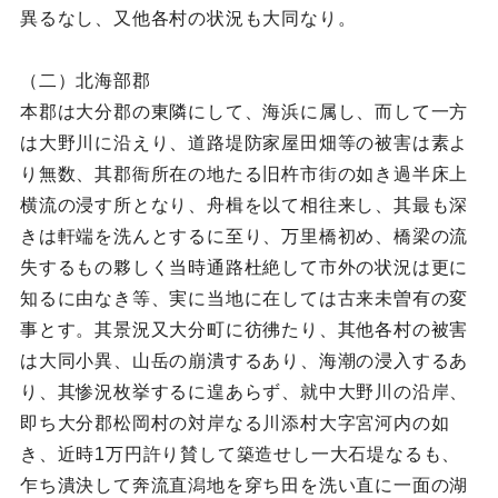
異るなし、又他各村の状況も大同なり。
（二）北海部郡
本郡は大分郡の東隣にして、海浜に属し、而して一方
は大野川に沿えり、道路堤防家屋田畑等の被害は素よ
り無数、其郡衙所在の地たる旧杵市街の如き過半床上
横流の浸す所となり、舟楫を以て相往来し、其最も深
きは軒端を洗んとするに至り、万里橋初め、橋梁の流
失するもの夥しく当時通路杜絶して市外の状況は更に
知るに由なき等、実に当地に在しては古来未曽有の変
事とす。其景況又大分町に彷彿たり、其他各村の被害
は大同小異、山岳の崩潰するあり、海潮の浸入するあ
り、其惨況枚挙するに遑あらず、就中大野川の沿岸、
即ち大分郡松岡村の対岸なる川添村大字宮河内の如
き、近時1万円許り賛して築造せし一大石堤なるも、
乍ち潰決して奔流直潟地を穿ち田を洗い直に一面の湖