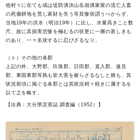
他村々に在ても或は堤防潰決山岳崩潰家屋の流亡人畜
の死傷耕地を荒し家財を失う等其惨状謂うべからず、
当地19年の洪水（明治19年）に比し、水量高きこと数
尺、故に其損害悲惨を極むるの状更に一層の甚しきも
のあり、一々名状するに忍びざるなり。
（ト）その他の各郡
上記の外、大野郡、玖珠郡、日田郡、直入郡、速見
郡、東国東郡等孰も皆大害を被らざるなしと雖も、其
状況前項に掲ぐる各郡とは其状況梢々軽きに属するを
以て之を略す。
【出典：大分県災害誌 調査編（1952）】