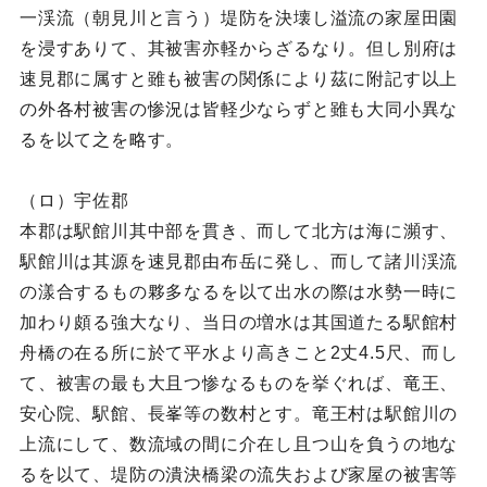
一渓流（朝見川と言う）堤防を決壊し溢流の家屋田園
を浸すありて、其被害亦軽からざるなり。但し別府は
速見郡に属すと雖も被害の関係により茲に附記す以上
の外各村被害の惨況は皆軽少ならずと雖も大同小異な
るを以て之を略す。
（ロ）宇佐郡
本郡は駅館川其中部を貫き、而して北方は海に瀕す、
駅館川は其源を速見郡由布岳に発し、而して諸川渓流
の漾合するもの夥多なるを以て出水の際は水勢一時に
加わり頗る強大なり、当日の増水は其国道たる駅館村
舟橋の在る所に於て平水より高きこと2丈4.5尺、而し
て、被害の最も大且つ惨なるものを挙ぐれば、竜王、
安心院、駅館、長峯等の数村とす。竜王村は駅館川の
上流にして、数流域の間に介在し且つ山を負うの地な
るを以て、堤防の潰決橋梁の流失および家屋の被害等