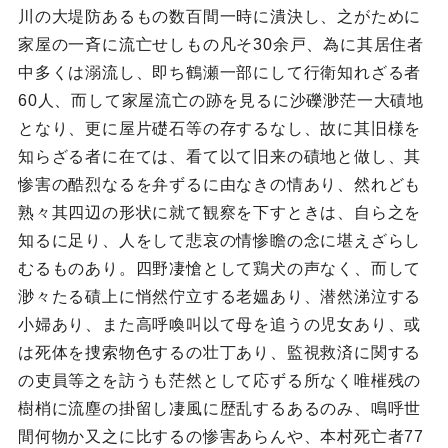
川の大堤防あるもの数百間一時に潰決し、之がために
家屋の一斉に流亡せしもの凡そ30余戸、為に其居住者
中多くは溺流し、即ち鶴瀬一部にして行衛知れざる者
60人、而して家屋流亡の跡を見るに沙礫渺茫一大磧地
となり、更に屋片礎石等の存するなし、故に其旧様を
知らざる者に在ては、看て以て旧来の磧地と做し、其
惨害の酷烈なるを弁ずるに由なきの情あり、然れども
熟々其四辺の形状に就て観察を下すときは、自ら之を
知るに足り、人をして悲哀の情惨瞻の念に堪えざらし
むるものあり。四野凄愴として鶏犬の声なく、而して
渺々たる磧上に悄然佇立する老媼あり、潜然涕泣する
小婦あり、また高呼喚叫以て母を追うの児女あり、或
は死体を捜索物色するの壮丁あり、監視救済に関する
の吏員等之を訪うも茫然として応ずる所なく唯槯残の
樹梢に流塵の掛留し凄風に歴乱するあるのみ、鳴呼世
間何物か又之に比するの惨害あらんや、本村死亡者77