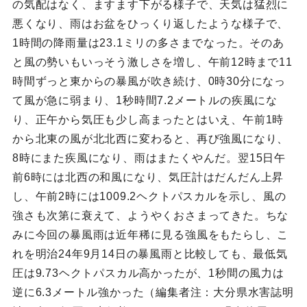
の気配はなく、ますます下がる様子で、天気は猛烈に
悪くなり、雨はお盆をひっくり返したような様子で、
1時間の降雨量は23.1ミリの多さまでなった。そのあ
と風の勢いもいっそう激しさを増し、午前12時まで11
時間ずっと東からの暴風が吹き続け、0時30分になっ
て風が急に弱まり、1秒時間7.2メートルの疾風にな
り、正午から気圧も少し高まったとはいえ、午前1時
から北東の風が北北西に変わると、再び強風になり、
8時にまた疾風になり、雨はまたくやんだ。翌15日午
前6時には北西の和風になり、気圧計はだんだん上昇
し、午前2時には1009.2ヘクトパスカルを示し、風の
強さも次第に衰えて、ようやくおさまってきた。ちな
みに今回の暴風雨は近年稀に見る強風をもたらし、こ
れを明治24年9月14日の暴風雨と比較しても、最低気
圧は9.73ヘクトパスカル高かったが、1秒間の風力は
逆に6.3メートル強かった（編集者注：大分県水害誌明