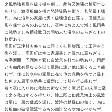
之風勢強暴屋を破り樹を倒し、此時又海嘯の相応する
ありて、激浪船舶を捲き怒涛堤防を衝き、其勢最も猛
烈、為に沿岸の家屋は悉く破壊流亡に罹り、田畑又全
形を保するものあるなし、夜半におよんで漸く風雨共
に減勢せしも爾後数日の間猶未だ浸水の去らざるもの
数所あり。
高田町玉津村も略々右に同じく桂川膨漲して玉津村市
街を浸し、高田町は幸に家屋甚しき浸水に至らざりし
も字新開一円湖海と変じ白波天を打つの勢あり、両所
とも如此有様なるを以て遁路に迷い他に避くること能
わず、僅に其水中の家屋に在て他の救助を待つと雖も
如何せん風雨水勢共に猛烈にして船を行る能わず、
着々夜に入り終に救助の術なく潮く翌15日の未明に至
て之を救出するを得たり、陸上既に如此又海上の風波
は更に一層の猛威を逞し、波涛の動揺山の如く、為に
其船舶の破壊漂流するもの幾許なるや知るべからず、