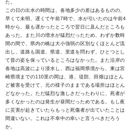
た。
この日の出水の時間は、各地多少の差はあるものの、
早くて未明、遅くて午前7時で、水が引いたのは午前4
時から、最も遅かったところで翌日に及んだところも
あった。また川の増水が猛烈だったため、わずか数時
間の間で、県内の橋は大小強弱の区別なくほとんど流
出し、道路も国道、県道、里道を問わず、ひとつとし
て昔の姿を保っているところはなかった。また沿岸の
各地は高波により浸水し、西は福岡県境から、東は宮
崎県境までの110里の間は、港、堤防、田畑はほとん
ど被害を受けて、元の様子のままである場所はほとん
どなかった。ただ猛烈な激しさだったわりに、死者が
多くなかったのは発生が昼間だっためである。もし夜
に災害が起きていたらもっと死傷者が出ていたことは
間違いない。これは不幸中の幸いと言うべきだろう
か。