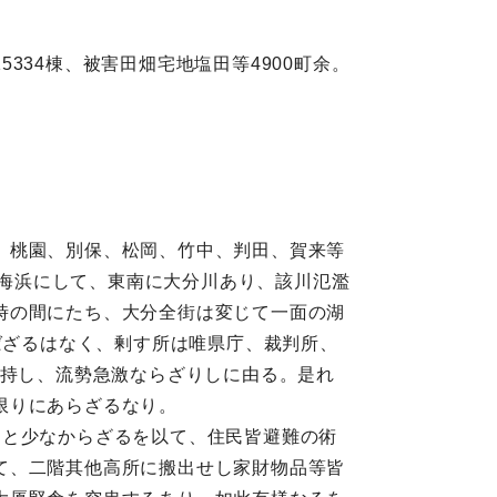
5334棟、被害田畑宅地塩田等4900町余。
、桃園、別保、松岡、竹中、判田、賀来等
は海浜にして、東南に大分川あり、該川氾濫
時の間にたち、大分全街は変じて一面の湖
ばざるはなく、剰す所は唯県庁、裁判所、
支持し、流勢急激ならざりしに由る。是れ
限りにあらざるなり。
こと少なからざるを以て、住民皆避難の術
て、二階其他高所に搬出せし家財物品等皆