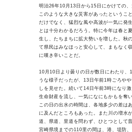
明治26年10月13日から15日にかけ
このような大きな災害があったというこ
だけでなく、猛烈な風や高波が一気に発
とは十分わかるだろう。特に今年は春と
生し、たちまちに拡大勢いを増した。秋
て県民はみなほっと安心して、まもなく
に嘆き辛いことだ。
10月10日より曇りの日が数日にわたり
うな様子だったが、13日午前1時ごろや
しを見せた。続いて14日午前3時になり
生命財産を流し、一気になにもかもを奪
この日の出水の時間は、各地多少の差はあ
に及んだところもあった。また川の増水
道、県道、里道を問わず、ひとつとして
宮崎県境までの110里の間は、港、堤防