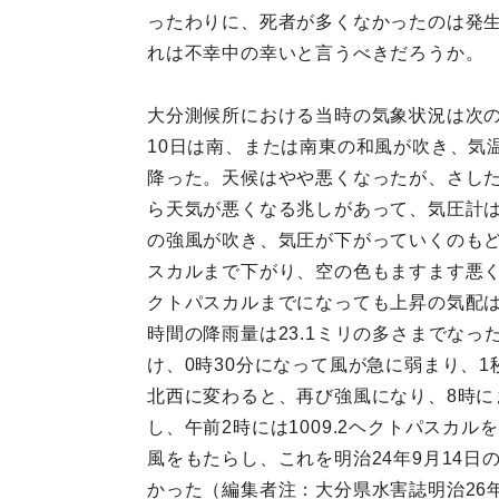
ったわりに、死者が多くなかったのは発
れは不幸中の幸いと言うべきだろうか。
大分測候所における当時の気象状況は次
10日は南、または南東の和風が吹き、気温
降った。天候はやや悪くなったが、さした
ら天気が悪くなる兆しがあって、気圧計は
の強風が吹き、気圧が下がっていくのもどん
スカルまで下がり、空の色もますます悪く
クトパスカルまでになっても上昇の気配
時間の降雨量は23.1ミリの多さまでな
け、0時30分になって風が急に弱まり、
北西に変わると、再び強風になり、8時に
し、午前2時には1009.2ヘクトパス
風をもたらし、これを明治24年9月14日
かった（編集者注：大分県水害誌明治26