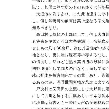
一蕩して剰さず、加え沿岸の家屋は或は
以て、其僅に剰す所のものも多くは傾斜
一大溜池を為すあり、また此地流未に小中
し、但し鶴崎町の被害は其上流なる字丸
知るべきなり。
高田村は鶴崎の上部にして、仍ほ大野川
も惨害を極めたるは大字鶴瀬（一名鵜獵
せしもの凡そ30余戸、為に其居住者中多
地となり、更に屋片礎石等の存するなし
の情あり、然れども熟々其四辺の形状に
四野凄愴として鶏犬の声なく、而して渺
或は死体を捜索物色するの壮丁あり、監
るあるのみ、鳴呼世間何物か又之に比する
戸次村は又高田の上流にして大野川に沿
にして古川と称する川筋あり、平素は流
に堤防は新古とも一帯に天然の丘陵林薮