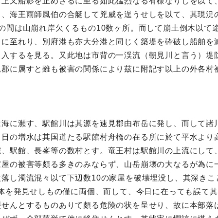
湾上又船影を止めさるに至る如此猛烈なる有様なりしを以て
り、海王雨師風伯の合艇して兇威を逞うせしを以て、其現況
の間は山崩れ岸欠くるもの10数ヶ所。而して崩土倒木以て
るに至れり、別府港も亦大分港と同じく築堤を砕破し船舶を
串入するを見る。又此地は市背の一渓流（朝見川と言う）堤
見郡に属すと雖も被害の関係により茲に附記す以上の外各村
は海に瀕す、駅館川は其源を速見郡由布岳に発し、而して諸
日の増水は其国道たる駅館村舟橋の在る所に於て平水より高
院、駅館、長峯等の数村とす。竜王村は駅館川の上流にして
家屋の被害等頗る多きのみならず、山岳崩壊の大なるが為に
落し濁流混々以て下辺数10の家屋を破壊埋没し、其深きこ
死体を発見せしもの僅に両個、而して、今日に在っても誤て
裂せんとするものありて頗る危険の状を呈せり、故に本部落