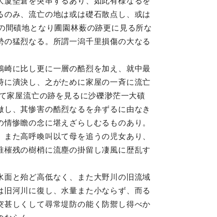
大厦堅倉を突串するあり、如此有様なるを
るのみ、流亡の地は或は礎石散点し、或は
の間磧地となり圃園林薮の跡更に見る所な
勢の猛烈なる。所謂一潟千里損傷の大なる
鶴崎に比し更に一層の酷烈を加え、就中最
時に潰決し、之がために家屋の一斉に流亡
して家屋流亡の跡を見るに沙礫渺茫一大磧
做し、其惨害の酷烈なるを弁ずるに由なき
の情惨瞻の念に堪えざらしむるものあり。
、また高呼喚叫以て母を追うの児女あり、
唯槯残の樹梢に流塵の掛留し凄風に歴乱す
水面と殆ど高低なく、また大野川の旧流域
は旧河川に復し、水量また小ならず、而る
突甚しくして尋常堤防の能く防禦し得べか