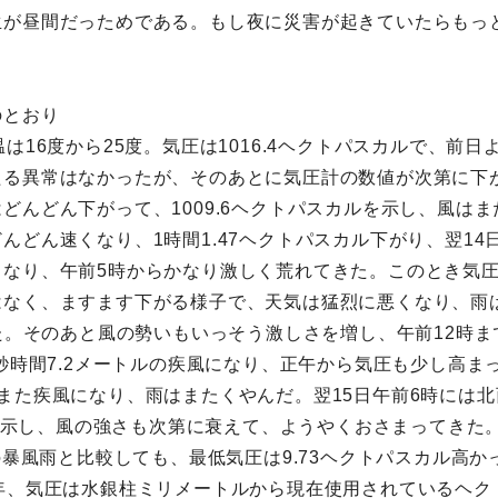
生が昼間だっためである。もし夜に災害が起きていたらもっ
のとおり
は16度から25度。気圧は1016.4ヘクトパスカルで、前日
る異常はなかったが、そのあとに気圧計の数値が次第に下が
どんどん下がって、1009.6ヘクトパスカルを示し、風は
どん速くなり、1時間1.47ヘクトパスカル下がり、翌14日
なり、午前5時からかなり激しく荒れてきた。このとき気圧の
はなく、ますます下がる様子で、天気は猛烈に悪くなり、雨
った。そのあと風の勢いもいっそう激しさを増し、午前12時ま
1秒時間7.2メートルの疾風になり、正午から気圧も少し高ま
また疾風になり、雨はまたくやんだ。翌15日午前6時には
カルを示し、風の強さも次第に衰えて、ようやくおさまってき
の暴風雨と比較しても、最低気圧は9.73ヘクトパスカル高か
年、気圧は水銀柱ミリメートルから現在使用されているヘク