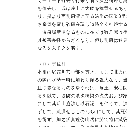
く一上一下打去り打来り看々潰崩粉砕し
を蕩去し、或は岸上に大船を撑置せるあ
り。是より西別府湾に至る沿岸の国道3里
ち巌骨を露し砂磧在現し道路全く杜絶す
一温泉場新湯なるものに在ては数舟累々
其被害亦軽からざるなり。但し別府は速
なるを以て之を略す。
（ロ）宇佐郡
本郡は駅館川其中部を貫き、而して北方
の際は水勢一時に加わり頗る強大なり、当
且つ惨なるものを挙ぐれば、竜王、安心
るを以て、堤防の潰決橋梁の流失および
にして其岳上崩潰し砂石泥土を伴うて、潰
ずして、流没せしもの7,8人にして、其
を得ず、加之猶其近傍山岳に於て将に潰