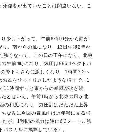
と死傷者が出ていたことは間違いない。こ
より少し下がって、午前6時10分から雨が
り、南からの風になり、13日午後2時か
また強くなって、この日の正午になり、北東
の午前4時になり、気圧は996.1ヘクトパ
降下もさらに激しくなり、1時間3.2ヘ
はお盆をひっくり返したような様子で、1
で11時間ずっと東からの暴風が吹き続
ったとはいえ、午前1時から北東の風が北
北西の和風になり、気圧計はだんだん上昇
た。ちなみに今回の暴風雨は近年稀に見る強
ったが、1秒間の風力は逆に6.3メートル強
トパスカルに換算している）。