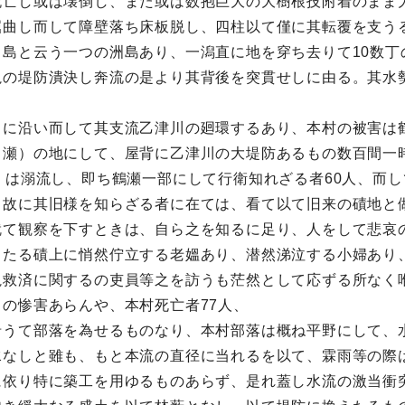
流亡し或は壊倒し、また或は数抱巨大の大樹根技附着のまま
屈曲し而して障壁落ち床板脱し、四柱以て僅に其転覆を支う
島と云う一つの洲島あり、一潟直に地を穿ち去りて10数丁
亀の堤防潰決し奔流の是より其背後を突貫せしに由る。其水
に沿い而して其支流乙津川の廻環するあり、本村の被害は
ヶ瀬）の地にして、屋背に乙津川の大堤防あるもの数百間一
くは溺流し、即ち鶴瀬一部にして行衛知れざる者60人、而
、故に其旧様を知らざる者に在ては、看て以て旧来の磧地と
就て観察を下すときは、自ら之を知るに足り、人をして悲哀
々たる磧上に悄然佇立する老媼あり、潜然涕泣する小婦あり
視救済に関するの吏員等之を訪うも茫然として応ずる所なく
の惨害あらんや、本村死亡者77人、
うて部落を為せるものなり、本村部落は概ね平野にして、
水なしと雖も、もと本流の直径に当れるを以て、霖雨等の際
に依り特に築工を用ゆるものあらず、是れ蓋し水流の激当衝