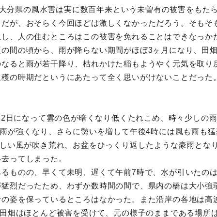
ての、大分県の風水害は実に数百年来という未曽有の被害をも
とだが、おそらく今回ほどは激しくなかっただろう。そもそ
生し、人の住むところはこの被害を免れることはできなっか
夏の間の頃から、雨が降らない期間がほぼ3ヶ月になり、田
のなると雨が若干降り、枯れかけた稲もようやく元気を取り
収穫の時期だというにあたって全く思いがけないことだった
、12日になって雲の色が暗くなり低くたれこめ、時々少しの
や雨が強くなり、さらに勢いを増して午後4時には風も雨も
激しい風が吹き荒れ、お盆をひっくり返したような豪雨とな
い去ってしまった。
るものの、早くて未明、遅くて午前7時で、水が引いたのは
が猛烈だったため、わずか数時間の間で、県内の橋は大小強
昔の姿を保っているところはなかった。また沿岸の各地は高
、田畑はほとんど被害を受けて、元の様子のままである場所