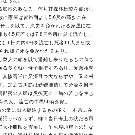
のならん。
る膨漲の激なる、乍ち其森林丘陵を崩潰し
故に家屋は皆路面より5,6尺の高きに在
入せしを以て、流失を免かれたる家屋に在
4,5戸若くは7,8戸各所に於て流亡し、
は6軒の内4軒を流亡し死者11人また或
せられ却て死を免かれたるあり。
し衆人の頼を以て避難し来りたるもの乍ち
頗る多く就中母子相擁するあり、兄弟相繋
、其惨害豈に又深且つ大ならずや、又本村
ず、加之古川筋は砂礫堆積して分流を擁塞
同部落の人民は災後更に一層の苦心を生じ
有余人、流亡の牛馬50有余頭。
舶の常に出入碇泊するもの多く、本県に在
憾謂うべからず、柳々当日海上の状たる風
て大小船舶を震蕩し、乍ち埠頭岸下の別な