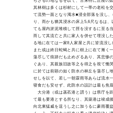
らざるの地なるを以て、古来特に丘陵の
其林樹は多くは杉材にして一帯の老松を
て流勢一面となり濁水■浸全部落を没し、
り、而かも猶其浸水の床上5,6尺なるは
ても屋内淤泥堆積して脛を没するに至る当
而して其流亡と共に家人を併せて埋没した
る地に在ては一家8人家屋と共に皆流没し
また或は終日蛇蝎と共に樹上に在て漸く
蕩尽して痕跡だも止めざるあり、其悲惨
ぐあり、其親族旧故等之を得之を視て慟
に於ては前顕の如く防水の林丘を蕩尽し
せしを以て、若し一朝霖雨等あらば流水
寝食だも安せず、此防水の設計は最も焦眉
大分港（或は菡萏港と謂う）は県庁を距
て最も要港とする所なり、其築港は竣成
向北東猛威を逞うし之に加うるに豪雨覆