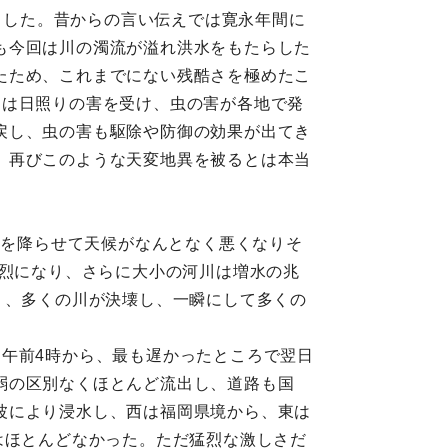
たらした。昔からの言い伝えでは寛永年間に
も今回は川の濁流が溢れ洪水をもたらした
たため、これまでにない残酷さを極めたこ
畑は日照りの害を受け、虫の害が各地で発
戻し、虫の害も駆除や防御の効果が出てき
。再びこのような天変地異を被るとは本当
雨を降らせて天候がなんとなく悪くなりそ
猛烈になり、さらに大小の河川は増水の兆
り、多くの川が決壊し、一瞬にして多くの
午前4時から、最も遅かったところで翌日
弱の区別なくほとんど流出し、道路も国
波により浸水し、西は福岡県境から、東は
はほとんどなかった。ただ猛烈な激しさだ