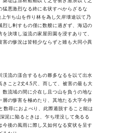
、築堤は漂材船舶以て之を衝き激浪以て之
の猛悪激烈なる終に名状すべからざるな
途上乍ち山を作り林を為し欠岸壊途以て乃
滅烈し剰すもの僅に数艘に過ぎず、海辺の
防を決壊し溢流の家屋田園を浸すありて、
被害の惨況は皆軽少ならずと雖も大同小異
川渓流の漾合するもの夥多なるを以て出水
きこと2丈4.5尺、而して、被害の最も大
、数流域の間に介在し且つ山を負うの地な
一層の惨害を極めたり、其地たる大字今井
と数尋におよべり、此際遁脱すること能は
其深泥に陥るときは、乍ち埋没して免るる
は今後の風雨に際し又如何なる変状を呈す