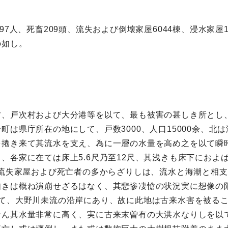
7人、死畜209頭、流失および倒壊家屋6044棟、浸水家屋1
の如し。
村、戸次村および大分港等を以て、最も被害の甚しき所とし
町は県庁所在の地にして、戸数3000、人口15000余、北
を捲き来て其流水を支え、為に一層の水量を高め之を以て瞬
、各家に在ては床上5.6尺乃至12尺、其浅きも床下におよ
其流失家屋および死亡者の多からざりしは、流水と海潮と相
如きは概ね潰崩せざるはなく、其悲惨凄愴の状況実に想像の
して、大野川未流の沿岸にあり、故に此地は古来水害を被る
せん其水量非常に高く、実に古来末曽有の大洪水なりしを以