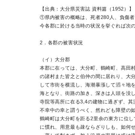
【出典：大分県災害誌 資料篇（1952）】
①県内被害の概略は、死者280人、負傷者9
今各郡に於ける当時の状況を挙ぐれば次
2．各郡の被害状況
（イ）大分郡
本郡に在っては、大分町、鶴崎町、高田
の諸村また皆之と伯仲の間に居れり、大分
して市街を横流し、海潮暴漲して滔々地
海となり、街路の加き、深きは人頭を没し
寺院等高所に在る3,4の建物に過ぎず、
不幸中の幸と謂うべく、然れども障壁の
鶴崎町は大分町を距る2里余の東方に位
に慣れ、用意最も疎ならざりしも、如何