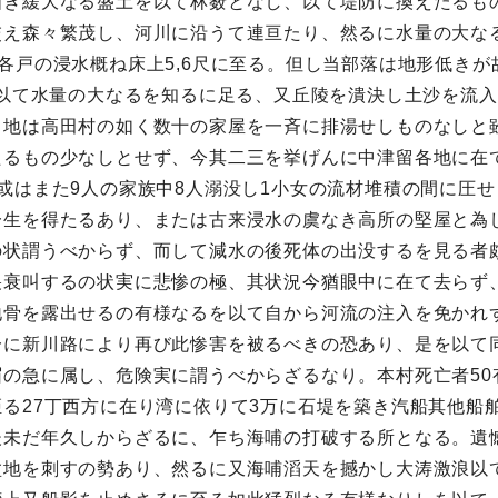
如き緩大なる盛土を以て林薮となし、以て堤防に換えたるも
交え森々繁茂し、河川に沿うて連亘たり、然るに水量の大な
各戸の浸水概ね床上5,6尺に至る。但し当部落は地形低きが
、以て水量の大なるを知るに足る、又丘陵を潰決し土沙を流
地は高田村の如く数十の家屋を一斉に排湯せしものなしと雖も
るもの少なしとせず、今其二三を挙げんに中津留各地に在て
或はまた9人の家族中8人溺没し1小女の流材堆積の間に圧
一生を得たるあり、または古来浸水の虞なき高所の堅屋と為
の状謂うべからず、而して減水の後死体の出没するを見る者
哭衰叫するの状実に悲惨の極、其状況今猶眼中に在て去らず
地骨を露出せるの有様なるを以て自から河流の注入を免かれ
一に新川路により再び此惨害を被るべきの恐あり、是を以て
の急に属し、危険実に謂うべからざるなり。本村死亡者50
る27丁西方に在り湾に依りて3万に石堤を築き汽船其他船
後未だ年久しからざるに、乍ち海哺の打破する所となる。遺
盆地を刺すの勢あり、然るに又海哺滔天を撼かし大涛激浪以