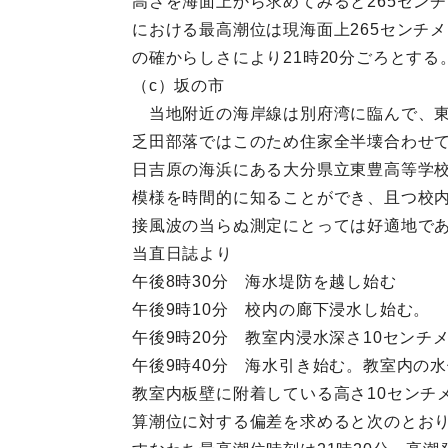
高さを海面上から求めてみると265セン
における最高潮位は現海面上265センチ
の確からしさにより21時20分ごろとする
（c）坂の市
当地附近の海岸線は別府湾に臨んで、東
乏田部落ではこのため住家全半壊合わせて
日吉原の海浜にある大分県立東豊高等学
模様を時間的に知ることができ、且つ校
接風波の当らぬ測定にとっては好適地で
当直日誌より
午後8時30分 海水堤防を越し始む
午後9時10分 校内の廊下浸水し始む。
午後9時20分 教室内浸水深さ10センチ
午後9時40分 海水引き始む。教室内の
教室内板壁に附着している高さ10センチ
算潮位に対する偏差を求めると次のとお