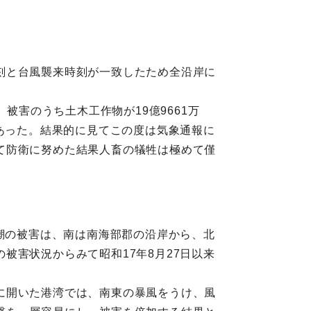
刻と台風襲来時刻が一致したため全沿岸に
被害のうち土木工作物が19億9661万
のであった。結果的に見てこの度は気象通報に
て防衛に努めた結果人畜の犠牲は極めて僅
高潮の被害は、南は南海部郡の沿岸から、北
被害状況からみて昭和17年8月27日以来
に開いた港湾では、南東の暴風をうけ、風