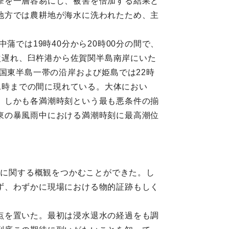
撃を一層容易にし、被害を倍加する結果と
地方では農耕地が海水に洗われたため、主
では19時40分から20時00分の間で、
漸次遅れ、臼杵港から佐賀関半島南岸にいた
間、国東半島一帯の沿岸および姫島では22時
21時までの間に現れている。大体におい
、しかも各満潮時刻という最も悪条件の揃
東の暴風雨中における満潮時刻に最高潮位
布に関する概観をつかむことができた。し
ず、わずかに現場における物的証跡もしく
点を置いた。最初は浸水退水の経過をも調