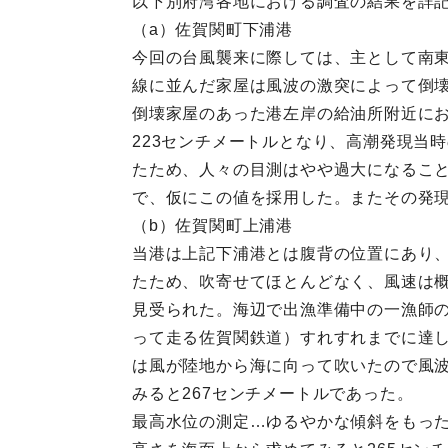
以下別府湾各地における調査の結果を詳
（a）佐賀関町下浦港
今回の台風襲来に際しては、主として南東
線に並んだ家屋は風波の激突によって倒
倒壊家屋のあった港左岸の給油所附近にお
223センチメートルとなり、高潮発現当
たため、人々の目測はやや過大になるこ
で、仮にこの値を採用した。またその発現時
（b）佐賀関町上浦港
当港は上記下浦港とは腹背の位置にあり
たため、吹寄せてほとんどなく、風速は
見受られた。海辺で出漁準備中の一漁師の
って走る佐賀関鉄道）すれすれまでに達し
は風が陸地から海に向って吹いたので風波
みると267センチメートルであった。
最高水位の測定…ゆるやかな傾斜をもっ