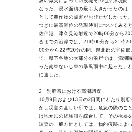
波の激突によって防波堤その他沿岸堤防
なった。浸水面積の最も大きかったのは
として農作物の被害がおびただしかった
つぎに最高潮位の発現時刻についてみると、
佐伯港、津久見港附近で20時00分から
るまでの沿岸では、21時00分から21時2
00分から22時20分の間、県北部の宇
て、県下各地の大部分の沿岸では、満潮
った南東ないし東の暴風雨中に起った。
に達した。
2 別府湾における高潮調査
10月9日および13日の2日間にわたり
かし災害の甚しい所では、危急の際のこ
は地元民の経験談を綜合して、その概要
調査の一般方針としては、物的痕跡によ