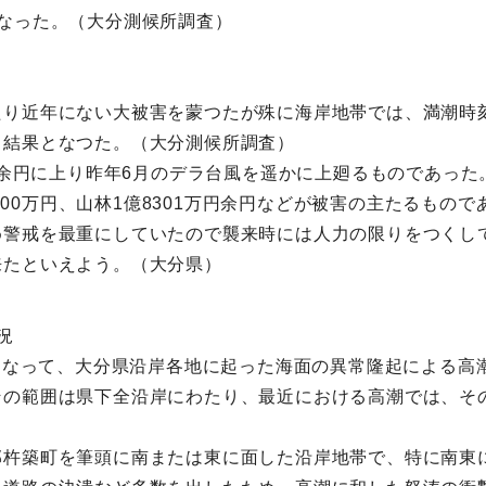
なった。（大分測候所調査）
たり近年にない大被害を蒙つたが殊に海岸地帯では、満潮時
る結果となつた。（大分測候所調査）
万余円に上り昨年6月のデラ台風を遥かに上廻るものであった。
億5000万円、山林1億8301万円余円などが被害の主たるも
め警戒を最重にしていたので襲来時には人力の限りをつくし
来たといえよう。（大分県）
況
ともなって、大分県沿岸各地に起った海面の異常隆起による
の範囲は県下全沿岸にわたり、最近における高潮では、その
郡杵築町を筆頭に南または東に面した沿岸地帯で、特に南東