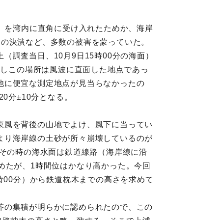
測）を湾内に直角に受け入れたためか、海岸
堤の決潰など、多数の被害を蒙っていた。
調査当日、10月9日15時00分の海面）
但しこの場所は風波に直面した地点であっ
他に便宜な測定地点が見当らなかったの
0分±10分となる。
東風を背後の山地でよけ、風下に当ってい
より海岸線の土砂が所々崩壊しているのが
、その時の海水面は鉄道線路（海岸線に沿
めたが、1時間位はかなり高かった。今回
時00分）から鉄道枕木までの高さを求めて
芥の集積が明らかに認められたので、この