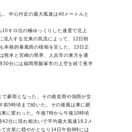
示し、中心付近の最大風速は40メートルと
ら10キロ位の極ゆっくりした速度で北上
に流入する北東の気流によって、12日朝
も本格的暴風雨の様相を呈した。13日正
には熊本と宮崎の県界、人吉市の東方を通
時30分には福岡県飯塚市の上空を経て夜半
時まで豪雨となった。その後並雨や強雨が交
午前5時頃まで続いた。その後風は東に廻
東に変わった。午後7時から午後10時頃
42分に現れ相次いで平均最大風速19.2メ
て次第に穏やかとなり14日午前8時には