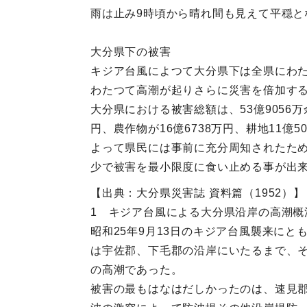
雨は止み9時頃から晴れ間も見えて平穏と
大分県下の被害
キジア台風によつて大分県下は全県にわ
わたつて高潮が起りさらに災害を倍加す
大分県における被害総額は、53億9056
円、農作物が16億6738万円、耕地11
よって県民には事前に充分周知されたた
少で被害を最小限度に食い止める事が出
【出典：大分県災害誌 資料篇（1952）】
1 キジア台風による大分県沿岸の高潮概
昭和25年9月13日のキジア台風襲来に
は宇佐郡、下毛郡の沿岸にいたるまで、そ
の高潮であった。
被害の最もはなはだしかったのは、速見