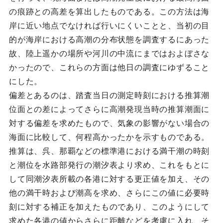
の痕跡との高差を算出したものである。この方法は海
岸に近い地点でなければ行いにくいことと、当初の目
的が海岸における高潮の分布状態を調査するにあった
故、陸上遥かの場所や河川の中流にまではおよぼさな
かったので、これらの方面は他日の調査にゆずること
にした。
偏差とあるのは、踏査当日の測定時刻における推算潮
位面との差によってさらに高潮発現当時の推算潮面に
対する偏差を求めたもので、気象の影響がない場合の
海面に比較して、何程高かったかを示すものである。
推算は、呉、那覇などの標準港における満干潮の時刻
と潮位を水路部発行の潮汐表より求め、これをもとに
して同潮汐表所載の各港に対する更正値を加え、その
他の満干時および潮高を求め、さらにこの値に必要時
刻に対する補正を加えたものであり、このようにして
求めた各港の値からさらに距離などを考慮に入れ、そ