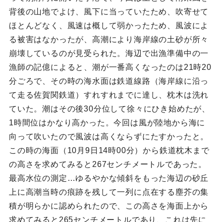
背後の山地でよけ、風下に当っていたため、吹寄せて
ほとんどなく、風速は概して弱かったため、風波によ
る被害はなかったが、高潮により海岸線の土砂が所々
崩壊しているのが見受られた。海辺で出漁準備中の一
漁師の記億によると、潮が一番高くなったのは21時20
分ごろで、その時の海水面は鉄道線路（海岸線に沿っ
て走る佐賀関鉄道）すれすれまでに達し、枕木は洗れ
ていた。潮はその後30分位して徐々にひき始めたが、
1時間位はかなり高かった。今回は風が陸地から海に
向って吹いたので風波は高くならずにたすかったと。
この時の海面（10月9日14時00分）から鉄道枕木まで
の高さを求めてみると267センチメートルであった。
最高水位の測定…ゆるやかな傾斜をもった海辺の砂丘
上に高潮当時の痕跡を残して一列に点在する塵芥の集
積が明らかに認められたので、この高さを海面上から
求めてみると265センチメートルであり、これは先に