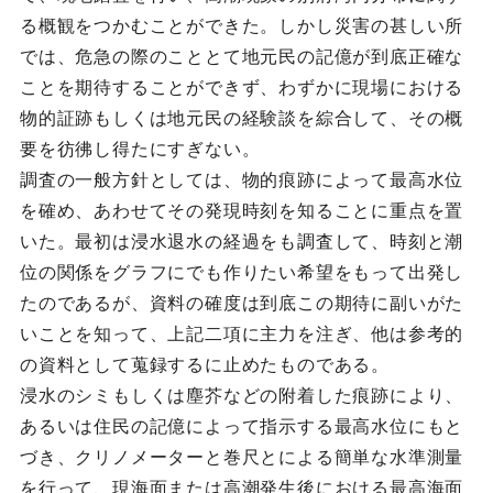
る概観をつかむことができた。しかし災害の甚しい所
では、危急の際のこととて地元民の記億が到底正確な
ことを期待することができず、わずかに現場における
物的証跡もしくは地元民の経験談を綜合して、その概
要を彷彿し得たにすぎない。
調査の一般方針としては、物的痕跡によって最高水位
を確め、あわせてその発現時刻を知ることに重点を置
いた。最初は浸水退水の経過をも調査して、時刻と潮
位の関係をグラフにでも作りたい希望をもって出発し
たのであるが、資料の確度は到底この期待に副いがた
いことを知って、上記二項に主力を注ぎ、他は参考的
の資料として蒐録するに止めたものである。
浸水のシミもしくは塵芥などの附着した痕跡により、
あるいは住民の記億によって指示する最高水位にもと
づき、クリノメーターと巻尺とによる簡単な水準測量
を行って、現海面または高潮発生後における最高海面