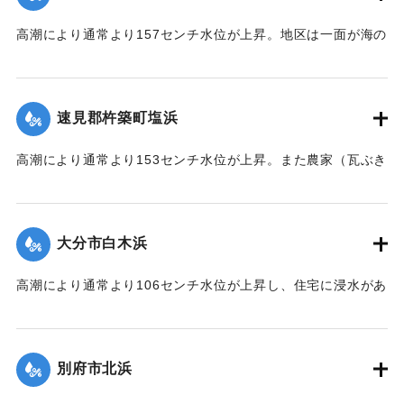
高潮により通常より157センチ水位が上昇。地区は一面が海の
ように浸水し、2階建瓦ぶき（建坪20坪）の農家が北西方向に
約700メートル国東鉄道橋下附近まで、そのままの状態で潮流
に流された。
速見郡杵築町塩浜
｜固有コード:
00513034
高潮により通常より153センチ水位が上昇。また農家（瓦ぶき
15坪）が西北西方に約400メートル、最高潮位時前後にその
ままの状態で潮流に流された。
大分市白木浜
｜固有コード:
00513035
高潮により通常より106センチ水位が上昇し、住宅に浸水があ
った。
｜固有コード:
00513029
別府市北浜