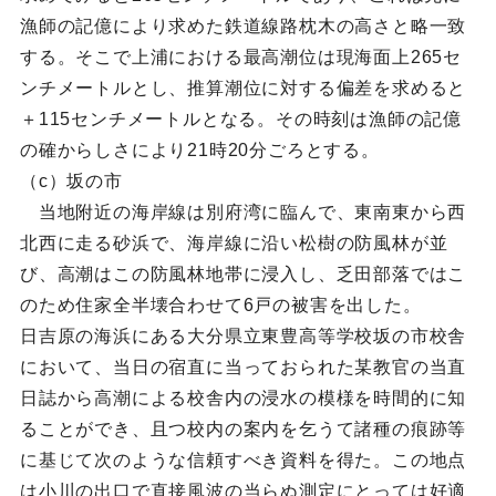
漁師の記億により求めた鉄道線路枕木の高さと略一致
する。そこで上浦における最高潮位は現海面上265セ
ンチメートルとし、推算潮位に対する偏差を求めると
＋115センチメートルとなる。その時刻は漁師の記億
の確からしさにより21時20分ごろとする。
（c）坂の市
当地附近の海岸線は別府湾に臨んで、東南東から西
北西に走る砂浜で、海岸線に沿い松樹の防風林が並
び、高潮はこの防風林地帯に浸入し、乏田部落ではこ
のため住家全半壊合わせて6戸の被害を出した。
日吉原の海浜にある大分県立東豊高等学校坂の市校舎
において、当日の宿直に当っておられた某教官の当直
日誌から高潮による校舎内の浸水の模様を時間的に知
ることができ、且つ校内の案内を乞うて諸種の痕跡等
に基じて次のような信頼すべき資料を得た。この地点
は小川の出口で直接風波の当らぬ測定にとっては好適