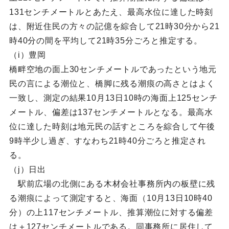
131センチメートルとあたえ、最高水位に達した時刻
は、附近住民の方々の記億を綜合して21時30分から21
時40分の間を平均して21時35分ごろと推定する。
（i）豊岡
橋畔空地の面上30センチメートルであったという地元
民の言による潮位と、橋脚に残る潮痕の高さとはよく
一致し、測定の結果10月13日10時の海面上125センチ
メートル、偏差は137センチメートルとなる。最高水
位に達した時刻は地元民の話すところを綜合して午後
9時半少し過ぎ、すなわち21時40分ごろと推定され
る。
（j）日出
駅前広場の北側にある木材会社事務所内の板壁に残
る潮痕によって測定すると、海面（10月13日10時40
分）の上117センチメートル、推算潮位に対する偏差
は＋127センチメートルである。同事務所に居住して