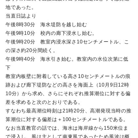
地であった。
当直日誌より
午後8時30分 海水堤防を越し始む
午後9時10分 校内の廊下浸水し始む。
午後9時20分 教室内浸水深さ10センチメートル、こ
の深さ約20分間続く。
午後9時40分 海水引き始む。教室内の水位次第に低
下
教室内板壁に附着している高さ10センチメートルの痕
跡および廊下堤防などの高さを海面上（10月9日12時
10分）から求め、さらにそれぞれ推算潮位に対する偏
差を求めると次のとおりである。
すなわち最高潮位時刻は21時20分、高潮発現当時の推
算潮位に対する偏差は＋100センチメートルである。
なお当直教官の話では、海水は海岸線から150米位ま
で浸入し、風は主として南東風であったため風波は概