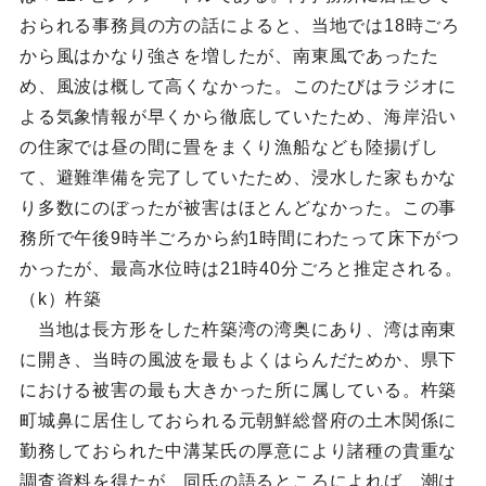
おられる事務員の方の話によると、当地では18時ごろ
から風はかなり強さを増したが、南東風であったた
め、風波は概して高くなかった。このたびはラジオに
よる気象情報が早くから徹底していたため、海岸沿い
の住家では昼の間に畳をまくり漁船なども陸揚げし
て、避難準備を完了していたため、浸水した家もかな
り多数にのぼったが被害はほとんどなかった。この事
務所で午後9時半ごろから約1時間にわたって床下がつ
かったが、最高水位時は21時40分ごろと推定される。
（k）杵築
当地は長方形をした杵築湾の湾奥にあり、湾は南東
に開き、当時の風波を最もよくはらんだためか、県下
における被害の最も大きかった所に属している。杵築
町城鼻に居住しておられる元朝鮮総督府の土木関係に
勤務しておられた中溝某氏の厚意により諸種の貴重な
調査資料を得たが、同氏の語るところによれば、潮は