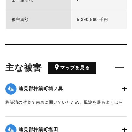
被害総額
5,390,560 千円
主な被害
マップを見る
速見郡杵築町城ノ鼻
杵築湾の湾奥で南東に開いていたため、風波を最もよくはら
み県内でも被害の最も大きかったところの一つである。高潮
により通常より155センチ水位が上昇した。
速見郡杵築町塩田
｜固有コード:
00513033