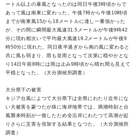
ートル以上の暴風となったのは同日午後3時頃からで
あって風は南東に変わった。午後7時から午後10時頃
までが南東風15から18メートルに達し一番強かった
が、その間に瞬間最大風速31.5メートルが午後9時42
分に現れ相次いで平均最大風速19.2メートルが午後9
時50分に現れた。同日夜半過ぎから南の風に変わると
共に風も弱まり、雨も並雨となって次第に穏やかとな
り14日午前8時には雨は止み9時頃から晴れ間も見えて
平穏となった。（大分測候所調査）
大分県下の被害
キジア台風によつて大分県下は全県にわたり近年にな
い大被害を蒙つたが殊に海岸地帯では、満潮時刻と台
風襲来時刻が一致したため全沿岸にわたつて高潮が起
りさらに災害を倍加する結果となつた。（大分測候所
調査）