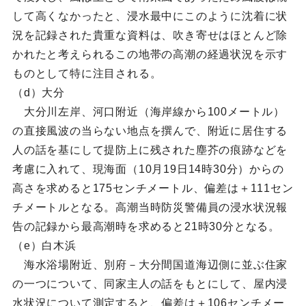
して高くなかったと、浸水最中にこのように沈着に状
況を記録された貴重な資料は、吹き寄せはほとんど除
かれたと考えられるこの地帯の高潮の経過状況を示す
ものとして特に注目される。
（d）大分
大分川左岸、河口附近（海岸線から100メートル）
の直接風波の当らない地点を撰んで、附近に居住する
人の話を基にして提防上に残された塵芥の痕跡などを
考慮に入れて、現海面（10月19日14時30分）からの
高さを求めると175センチメートル、偏差は＋111セン
チメートルとなる。高潮当時防災警備員の浸水状況報
告の記録から最高潮時を求めると21時30分となる。
（e）白木浜
海水浴場附近、別府－大分間国道海辺側に並ぶ住家
の一つについて、同家主人の話をもとにして、屋内浸
水状況について測定すると、偏差は＋106センチメー