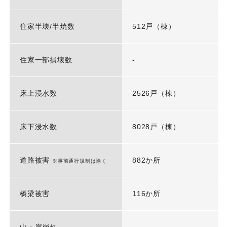
住家半壊/半焼数
512戸（棟）
住家一部損壊数
-
床上浸水数
2526戸（棟）
床下浸水数
8028戸（棟）
道路被害
882か所
※事前通行規制は除く
橋梁被害
116か所
山・崖崩れ
-