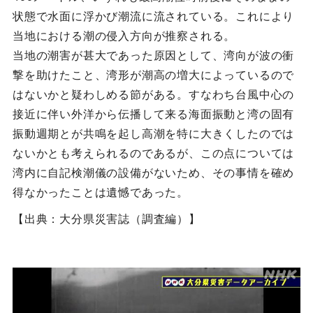
状態で水面に浮かび潮流に流されている。これにより
当地における潮の侵入方向が推察される。
当地の潮害が甚大であった原因として、湾向が波の衝
撃を助けたこと、湾形が潮高の増大によっているので
はないかと疑わしめる節がある。すなわち台風中心の
接近に伴い外洋から伝播して来る海面振動と湾の固有
振動週期とが共鳴を起し高潮を特に大きくしたのでは
ないかとも考えられるのであるが、この点については
湾内に自記検潮儀の設備がないため、その事情を確め
得なかったことは遺憾であった。
【出典：大分県災害誌（調査編）】