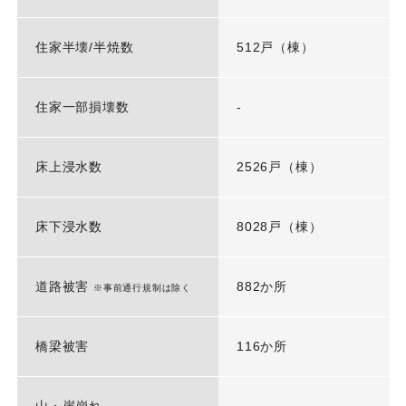
住家半壊/半焼数
512戸（棟）
住家一部損壊数
-
床上浸水数
2526戸（棟）
床下浸水数
8028戸（棟）
道路被害
882か所
※事前通行規制は除く
橋梁被害
116か所
山・崖崩れ
-