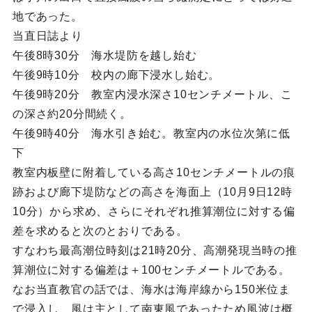
地であった。
当直日誌より
午後8時30分 海水堤防を越し始む
午後9時10分 校内の廊下浸水し始む。
午後9時20分 教室内浸水深さ10センチメートル、こ
の深さ約20分間続く。
午後9時40分 海水引き始む。教室内の水位次第に低
下
教室内板壁に附着している高さ10センチメートルの痕
跡および廊下堤防などの高さを海面上（10月9日12時
10分）から求め、さらにそれぞれ推算潮位に対する偏
差を求めると次のとおりである。
すなわち最高潮位時刻は21時20分、高潮発現当時の推
算潮位に対する偏差は＋100センチメートルである。
なお当直教官の話では、海水は海岸線から150米位ま
で浸入し、風は主として南東風であったため風波は概