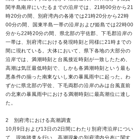
関半島南岸にいたるまでの沿岸では、21時00分から21
時20分の間、別府湾内の各港では21時20分から22時
00分の間、国東半島一帯の沿岸および姫島では22時00
分から22時20分の間、県北部の宇佐郡、下毛郡沿岸の
一帯は、別府湾における発現時刻と同様に21時までの
間に現れている。大体において、県下各地の大部分の
沿岸では、満潮時刻と台風接近時刻が一致したため、
高潮は気圧最低時刻で、しかも各満潮時刻という最も
悪条件の揃った南東ないし東の暴風雨中に起った。わ
ずかに県北部の宇佐、下毛両郡の沿岸のみは台風直前
の北東の暴風雨中における満潮時刻に最高潮位に達し
た。
2 別府湾における高潮調査
10月9日および13日の2日間にわたり別府湾沿岸につい
て、現地踏査を行い、高潮現象の別府湾内分布に関す