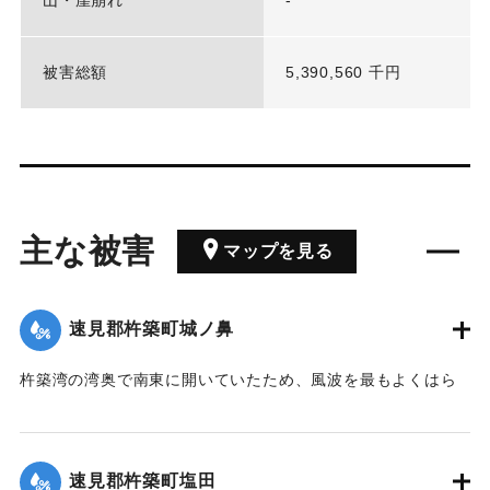
被害総額
5,390,560 千円
主な被害
マップを見る
速見郡杵築町城ノ鼻
杵築湾の湾奥で南東に開いていたため、風波を最もよくはら
み県内でも被害の最も大きかったところの一つである。高潮
により通常より155センチ水位が上昇した。
速見郡杵築町塩田
｜固有コード:
00513033