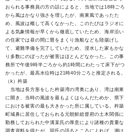
おられる事務員の方の話によると、当地では18時ごろ
から風はかなり強さを増したが、南東風であったた
め、風波は概して高くなかった。このたびはラジオに
よる気象情報が早くから徹底していたため、海岸沿い
の住家では昼の間に畳をまくり漁船なども陸揚げし
て、避難準備を完了していたため、浸水した家もかな
り多数にのぼったが被害はほとんどなかった。この事
務所で午後9時半ごろから約1時間にわたって床下がつ
かったが、最高水位時は21時40分ごろと推定される。
（k）杵築
当地は長方形をした杵築湾の湾奥にあり、湾は南東
に開き、当時の風波を最もよくはらんだためか、県下
における被害の最も大きかった所に属している。杵築
町城鼻に居住しておられる元朝鮮総督府の土木関係に
勤務しておられた中溝某氏の厚意により諸種の貴重な
調査資料を得たが、同氏の語るところによれば、潮は