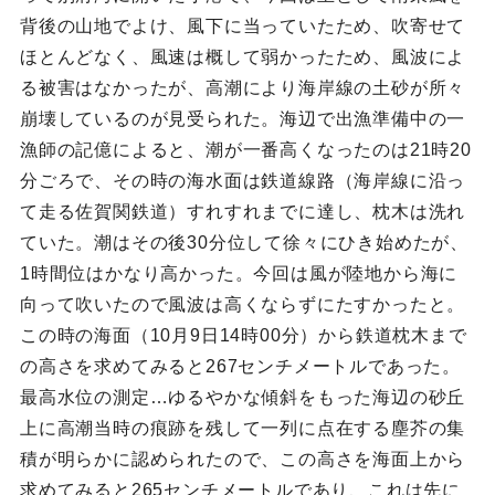
背後の山地でよけ、風下に当っていたため、吹寄せて
ほとんどなく、風速は概して弱かったため、風波によ
る被害はなかったが、高潮により海岸線の土砂が所々
崩壊しているのが見受られた。海辺で出漁準備中の一
漁師の記億によると、潮が一番高くなったのは21時20
分ごろで、その時の海水面は鉄道線路（海岸線に沿っ
て走る佐賀関鉄道）すれすれまでに達し、枕木は洗れ
ていた。潮はその後30分位して徐々にひき始めたが、
1時間位はかなり高かった。今回は風が陸地から海に
向って吹いたので風波は高くならずにたすかったと。
この時の海面（10月9日14時00分）から鉄道枕木まで
の高さを求めてみると267センチメートルであった。
最高水位の測定…ゆるやかな傾斜をもった海辺の砂丘
上に高潮当時の痕跡を残して一列に点在する塵芥の集
積が明らかに認められたので、この高さを海面上から
求めてみると265センチメートルであり、これは先に