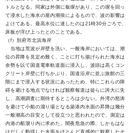
トルとなる。同家は外側に板塀があり、この塀を回っ
て浸水した海水の屋内潮痕によるもので、波の影響は
よけてある。最高水位に達したのは21時30分ごろで、
床板が浮び上ったとのことである。
（f）別府市北浜海岸
当地は荒波が岸壁を洗い、一般海岸においては、潮
位の昇降を見定め難く、ことに打ち揚げられた海水は
余勢を以て国道電車軌道面に浸入し、波頭は高くコン
クリート岸壁に打ちかぶり、国道沿岸に並ぶ旅館の三
階にまで浸入する状況にあったため、特にこれらの障
碍を避ける地点でなければ観察報道は徒らに誇大に失
し、高潮調査に期待するところは少ない。外湾の怒涛
を避けて小船の溜り場となる築港内水面の昇降は幾分
一般潮高の目安として役立つと思われたので、測定は
内港の船溜り内に求めた。闇夜危急の際、しかもはな
はだしく動揺した水面をほとんど直感的に観察したそ