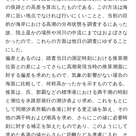
の痕跡との高差を算出したものである。この方法は海
岸に近い地点でなければ行いにくいことと、当初の目
的が海岸における高潮の分布状態を調査するにあった
故、陸上遥かの場所や河川の中流にまではおよぼさな
かったので、これらの方面は他日の調査にゆずること
にした。
偏差とあるのは、踏査当日の測定時刻における推算潮
位面との差によってさらに高潮発現当時の推算潮面に
対する偏差を求めたもので、気象の影響がない場合の
海面に比較して、何程高かったかを示すものである。
推算は、呉、那覇などの標準港における満干潮の時刻
と潮位を水路部発行の潮汐表より求め、これをもとに
して同潮汐表所載の各港に対する更正値を加え、その
他の満干時および潮高を求め、さらにこの値に必要時
刻に対する補正を加えたものであり、このようにして
求めた各港の値からさらに距離などを考慮に入れ、そ