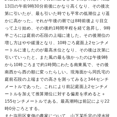
13日の午前9時30分前後にかなり高くなり、その後次
第に引いたが、最も引いた時でも平常の低潮位より遥
かに高かった。それが午後の潮では8時前後より目立
って上り始め、その後約1時間半程を経て急昇し、9時
半ごろには庭前の石段の上端に達した。その後潮位の
増し方はやや緩漫となり、10時ごろ庭面上2センチメ
ートルに達したのが最高水位となり、その後は次第に
引いていったと。また風の最も強かったのは午後9時
から10時ごろまで約1時間にわたる南東風で、その後
南西から西の順に変ったらしい。現海面から同氏宅の
庭前石段の上端までの高さを測ってみると344センチ
メートルであった。これにより前記庭面上2センチメ
ートルを加えて推算潮位に対する偏差を求めると＋
155センチメートルである。最高潮時は前記により22
時0分ごろとする。
また塩田区東側の農家について、山下某氏宅の浸水状