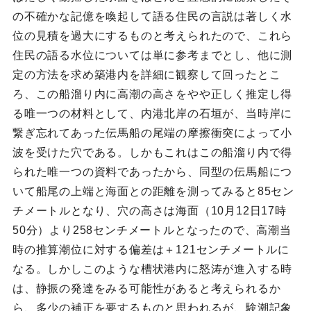
の不確かな記億を喚起して語る住民の言説は著しく水
位の見積を過大にするものと考えられたので、これら
住民の語る水位については単に参考までとし、他に測
定の方法を求め築港内を詳細に観察して回ったとこ
ろ、この船溜り内に高潮の高さをやや正しく推定し得
る唯一つの材料として、内港北岸の石垣が、当時岸に
繋ぎ忘れてあった伝馬船の尾端の摩擦衝突によって小
波を受けた穴である。しかもこれはこの船溜り内で得
られた唯一つの資料であったから、同型の伝馬船につ
いて船尾の上端と海面との距離を測ってみると85セン
チメートルとなり、穴の高さは海面（10月12日17時
50分）より258センチメートルとなったので、高潮当
時の推算潮位に対する偏差は＋121センチメートルに
なる。しかしこのような槽状港内に怒涛が進入する時
は、静振の発達をみる可能性があると考えられるか
ら、多少の補正を要するものと思われるが、験潮記象