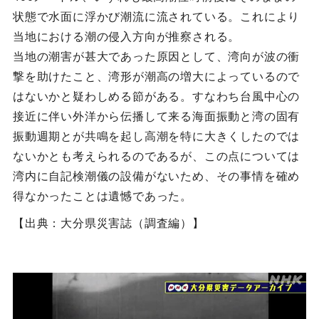
状態で水面に浮かび潮流に流されている。これにより
当地における潮の侵入方向が推察される。
当地の潮害が甚大であった原因として、湾向が波の衝
撃を助けたこと、湾形が潮高の増大によっているので
はないかと疑わしめる節がある。すなわち台風中心の
接近に伴い外洋から伝播して来る海面振動と湾の固有
振動週期とが共鳴を起し高潮を特に大きくしたのでは
ないかとも考えられるのであるが、この点については
湾内に自記検潮儀の設備がないため、その事情を確め
得なかったことは遺憾であった。
【出典：大分県災害誌（調査編）】