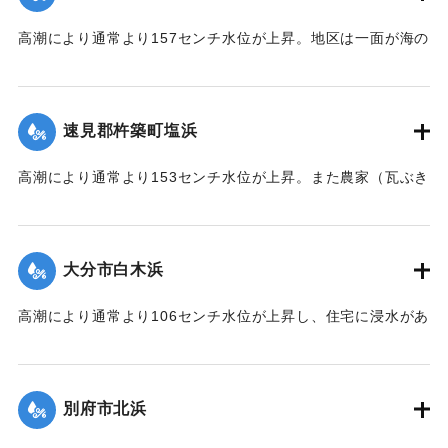
高潮により通常より157センチ水位が上昇。地区は一面が海の
ように浸水し、2階建瓦ぶき（建坪20坪）の農家が北西方向に
約700メートル国東鉄道橋下附近まで、そのままの状態で潮流
に流された。
速見郡杵築町塩浜
｜固有コード:
00513034
高潮により通常より153センチ水位が上昇。また農家（瓦ぶき
15坪）が西北西方に約400メートル、最高潮位時前後にその
ままの状態で潮流に流された。
大分市白木浜
｜固有コード:
00513035
高潮により通常より106センチ水位が上昇し、住宅に浸水があ
った。
｜固有コード:
00513029
別府市北浜