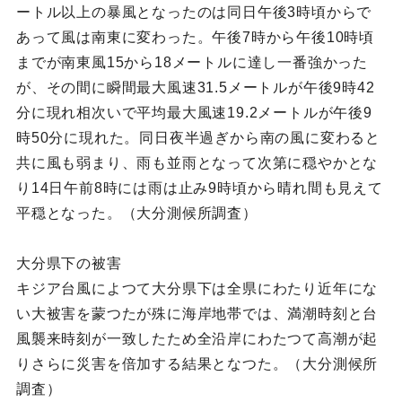
ートル以上の暴風となったのは同日午後3時頃からで
あって風は南東に変わった。午後7時から午後10時頃
までが南東風15から18メートルに達し一番強かった
が、その間に瞬間最大風速31.5メートルが午後9時42
分に現れ相次いで平均最大風速19.2メートルが午後9
時50分に現れた。同日夜半過ぎから南の風に変わると
共に風も弱まり、雨も並雨となって次第に穏やかとな
り14日午前8時には雨は止み9時頃から晴れ間も見えて
平穏となった。（大分測候所調査）
大分県下の被害
キジア台風によつて大分県下は全県にわたり近年にな
い大被害を蒙つたが殊に海岸地帯では、満潮時刻と台
風襲来時刻が一致したため全沿岸にわたつて高潮が起
りさらに災害を倍加する結果となつた。（大分測候所
調査）