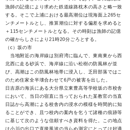
漁師の記億により求めた鉄道線路枕木の高さと略一致
する。そこで上浦における最高潮位は現海面上265セ
ンチメートルとし、推算潮位に対する偏差を求めると
＋115センチメートルとなる。その時刻は漁師の記億
の確からしさにより21時20分ごろとする。
（c）坂の市
当地附近の海岸線は別府湾に臨んで、東南東から西
北西に走る砂浜で、海岸線に沿い松樹の防風林が並
び、高潮はこの防風林地帯に浸入し、乏田部落ではこ
のため住家全半壊合わせて6戸の被害を出した。
日吉原の海浜にある大分県立東豊高等学校坂の市校舎
において、当日の宿直に当っておられた某教官の当直
日誌から高潮による校舎内の浸水の模様を時間的に知
ることができ、且つ校内の案内を乞うて諸種の痕跡等
に基じて次のような信頼すべき資料を得た。この地点
は小川の出口で直接風波の当らぬ測定にとっては好適