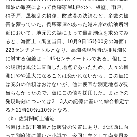
風波の激突によって倒壊家屋1戸の外、板壁、雨戸、
硝子戸、屋根乱の損傷、防波堤の決潰など、多数の被
害を蒙っていた。倒壊家屋のあった港左岸の給油所附
近において、地元民の話によって最高潮位を求めてみ
ると、海面上（調査当日、10月9日15時00分の海面）
223センチメートルとなり、高潮発現当時の推算潮位
に対する偏差は＋145センチメートルである。但しこ
の場所は風波に直面した地点であったため、人々の目
測はやや過大になることは免かれないから、この値に
は充分の信頼はおけないが、他に便宜な測定地点が見
当らなかったので、仮にこの値を採用した。またその
発現時刻については2、3人の記億に基いて綜合推定す
ると21時20分±10分となる。
（b）佐賀関町上浦港
当港は上記下浦港とは腹背の位置にあり、北北西に向
って別府湾に開いた小港で、今回は主として南東風を