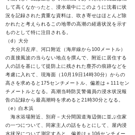
して高くなかったと、浸水最中にこのように沈着に状
況を記録された貴重な資料は、吹き寄せはほとんど除
かれたと考えられるこの地帯の高潮の経過状況を示す
ものとして特に注目される。
（d）大分
大分川左岸、河口附近（海岸線から100メートル）
の直接風波の当らない地点を撰んで、附近に居住する
人の話を基にして提防上に残された塵芥の痕跡などを
考慮に入れて、現海面（10月19日14時30分）からの
高さを求めると175センチメートル、偏差は＋111セン
チメートルとなる。高潮当時防災警備員の浸水状況報
告の記録から最高潮時を求めると21時30分となる。
（e）白木浜
海水浴場附近、別府－大分間国道海辺側に並ぶ住家
の一つについて、同家主人の話をもとにして、屋内浸
水状況について測定すると、偏差は＋106センチメー