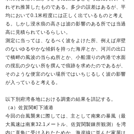
れぞれ推算したものである。多少の誤差はあるが、平
均において0.1米程度には正しく出ているものと考え
る。しかし浸水痕の高さは波の影響のある所では当過
高に見積られているらしい。
測定に当っては、なるべく波をよけた所、例えば岸壁
のないゆるやかな傾斜を持った海岸とか、河川の出口
で橋畔の風波の当らぬ所とか、小船溜りの内港で水面
の撹乱の少ない所を撰んで痕跡を求めたのであるが、
そのような便宜のない場所ではいちじるしく波の影響
が入っていると考える。
以下別府湾各地における調査の結果を詳記する。
（a）佐賀関町下浦港
今回の台風襲来に際しては、主として南東の暴風（最
大風速は南東32.1メートル、佐賀関製錬所観測）を湾
内に直角に受け入れたためか、海岸線に並んだ家屋は