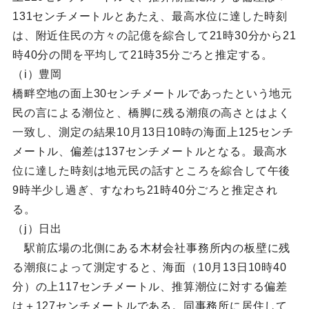
131センチメートルとあたえ、最高水位に達した時刻
は、附近住民の方々の記億を綜合して21時30分から21
時40分の間を平均して21時35分ごろと推定する。
（i）豊岡
橋畔空地の面上30センチメートルであったという地元
民の言による潮位と、橋脚に残る潮痕の高さとはよく
一致し、測定の結果10月13日10時の海面上125センチ
メートル、偏差は137センチメートルとなる。最高水
位に達した時刻は地元民の話すところを綜合して午後
9時半少し過ぎ、すなわち21時40分ごろと推定され
る。
（j）日出
駅前広場の北側にある木材会社事務所内の板壁に残
る潮痕によって測定すると、海面（10月13日10時40
分）の上117センチメートル、推算潮位に対する偏差
は＋127センチメートルである。同事務所に居住して