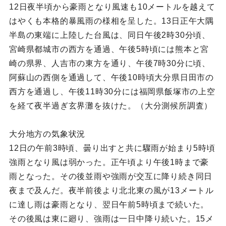
12日夜半頃から豪雨となり風速も10メートルを越えて
はやくも本格的暴風雨の様相を呈した。13日正午大隅
半島の東端に上陸した台風は、同日午後2時30分頃、
宮崎県都城市の西方を通過、午後5時頃には熊本と宮
崎の県界、人吉市の東方を通り、午後7時30分に頃、
阿蘇山の西側を通過して、午後10時頃大分県日田市の
西方を通過し、午後11時30分には福岡県飯塚市の上空
を経て夜半過ぎ玄界灘を抜けた。（大分測候所調査）
大分地方の気象状況
12日の午前3時頃、曇り出すと共に驟雨が始まり5時頃
強雨となり風は弱かった。正午頃より午後1時まで豪
雨となった。その後並雨や強雨が交互に降り続き同日
夜まで及んだ。夜半前後より北北東の風が13メートル
に達し雨は豪雨となり、翌日午前5時頃まで続いた。
その後風は東に廻り、強雨は一日中降り続いた。15メ