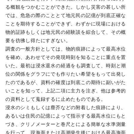
る概観をつかむことができた。しかし災害の甚しい所
では、危急の際のこととて地元民の記億が到底正確な
ことを期待することができず、わずかに現場における
物的証跡もしくは地元民の経験談を綜合して、その概
要を彷彿し得たにすぎない。
調査の一般方針としては、物的痕跡によって最高水位
を確め、あわせてその発現時刻を知ることに重点を置
いた。最初は浸水退水の経過をも調査して、時刻と潮
位の関係をグラフにでも作りたい希望をもって出発し
たのであるが、資料の確度は到底この期待に副いがた
いことを知って、上記二項に主力を注ぎ、他は参考的
の資料として蒐録するに止めたものである。
浸水のシミもしくは塵芥などの附着した痕跡により、
あるいは住民の記億によって指示する最高水位にもと
づき、クリノメーターと巻尺とによる簡単な水準測量
を行って、現海面または高潮発生後における最高海面