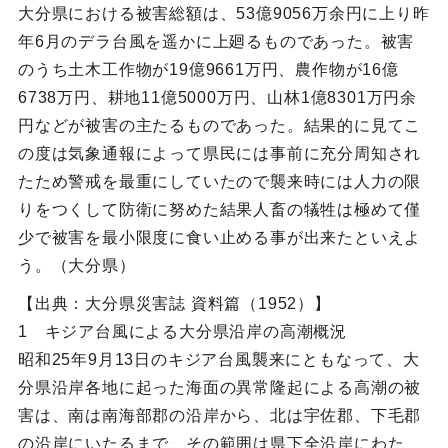
大分県における被害総額は、53億9056万余円に上り昨
年6月のデラ台風を遥かに上廻るものであった。被害
のうち土木工作物が19億9661万円、農作物が16億
6738万円、耕地11億5000万円、山林1億8301万円余
円などが被害の主たるものであった。結果的に見てこ
の度は気象通報によって県民には事前に充分周知され
たため警戒を最重にしていたので襲来時には人力の限
りをつくして防衛に努めた結果人畜の犠牲は極めて僅
少で被害を最小限度に食い止める事が出来たといえよ
う。（大分県）
【出典：大分県災害誌 資料篇（1952）】
1 キジア台風による大分県沿岸の高潮概況
昭和25年9月13日のキジア台風襲来にともなって、大
分県沿岸各地に起った海面の異常隆起による高潮の被
害は、南は南海部郡の沿岸から、北は宇佐郡、下毛郡
の沿岸にいたるまで、その範囲は県下全沿岸にわた