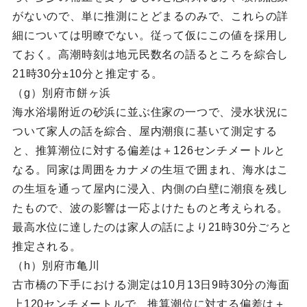
がないので、単に推測にとどまるのみで、これらの詳
細については明瞭でない。従って仮にこの値を採用し
ておく。高潮時刻は地元民数名の語るところを綜合し
21時30分±10分と推定する。
（g）別府市餅ヶ浜
海水浴場附近の砂浜に並ぶ住家の一つで、浸水状況に
ついて家人の話を綜合、屋内潮痕に基いて測定する
と、推算潮位に対する偏差は＋126センチメートルと
なる。同家は周囲をカナメの生垣で囲まれ、海水はこ
の生垣を通って屋内に浸入、内側の白壁に潮痕を残し
たもので、波の影響は一応よけたものと考えられる。
最高水位に達したのは家人の話により21時30分ごろと
推定される。
（h）別府市亀川
古市橋の下手における測定は10月13日9時30分の海面
上120センチメートルで、推算潮位に対する偏差は＋