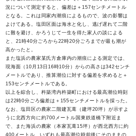
況について測定すると、偏差は＋157センチメートル
となる。これは同家内潮痕によるもので、波の影響は
よけてある。塩田区面は海水と化し、逃げ遅れて二階
に難を避け、かろうじて一生を得た家人の談による
と、21時40分ごろから22時20分ごろまでが最も潮が
高かったと。
また塩浜の農家某氏方倉庫内の潮痕による測定では、
現海面（10月13日16時10分）からの高さは342センチ
メートルであり、推算潮位に対する偏差を求めると＋
153センチメートルである。
以上を綜合し、杵築湾内杵築町における最高潮位時刻
は22時0分ごろ偏差は＋155センチメートルを採った。
なお、塩田区の農家二階建瓦葺（建坪20坪）が示すよ
うに北西方向に約700メートル国東鉄道橋下附近ま
で、また海浜の農家（本家瓦葺15坪）が西北西方に約
400メートル、いずれも最高潮位時前後にそのままの