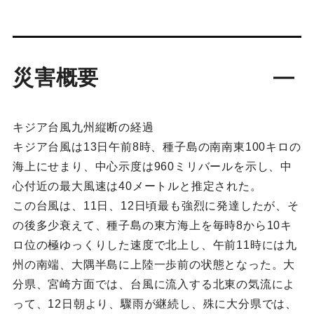
災害概要
キジア台風九州縦断の経過
キジア台風は13日午前8時、種子島の南南東100キロの
海上にせまり、中心示度は960ミリバールを示し、中
心付近の最大風速は40メートルと推定された。
この台風は、11日、12日頃最も強烈に発達したが、そ
の後多少衰えて、種子島の東方海上を毎時8から10キ
ロ位の極ゆっくりした速度で北上し、午前11時には九
州の南端、大隅半島に上陸一歩前の状態となった。大
分県、宮崎方面では、台風に流入する北東の気流によ
って、12日朝より、驟雨が継続し、殊に大分県では、