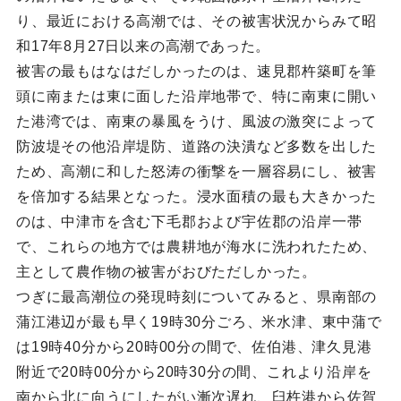
り、最近における高潮では、その被害状況からみて昭
和17年8月27日以来の高潮であった。
被害の最もはなはだしかったのは、速見郡杵築町を筆
頭に南または東に面した沿岸地帯で、特に南東に開い
た港湾では、南東の暴風をうけ、風波の激突によって
防波堤その他沿岸堤防、道路の決潰など多数を出した
ため、高潮に和した怒涛の衝撃を一層容易にし、被害
を倍加する結果となった。浸水面積の最も大きかった
のは、中津市を含む下毛郡および宇佐郡の沿岸一帯
で、これらの地方では農耕地が海水に洗われたため、
主として農作物の被害がおびただしかった。
つぎに最高潮位の発現時刻についてみると、県南部の
蒲江港辺が最も早く19時30分ごろ、米水津、東中蒲で
は19時40分から20時00分の間で、佐伯港、津久見港
附近で20時00分から20時30分の間、これより沿岸を
南から北に向うにしたがい漸次遅れ、臼杵港から佐賀