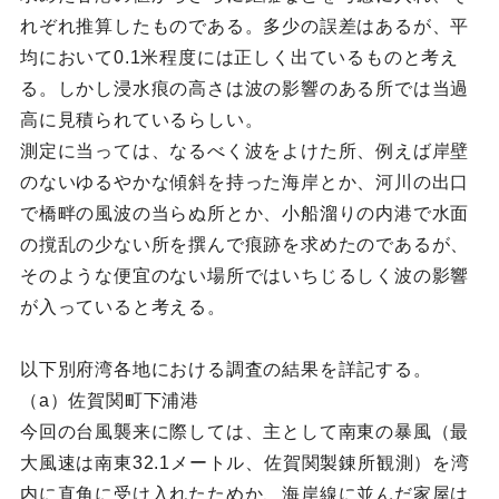
れぞれ推算したものである。多少の誤差はあるが、平
均において0.1米程度には正しく出ているものと考え
る。しかし浸水痕の高さは波の影響のある所では当過
高に見積られているらしい。
測定に当っては、なるべく波をよけた所、例えば岸壁
のないゆるやかな傾斜を持った海岸とか、河川の出口
で橋畔の風波の当らぬ所とか、小船溜りの内港で水面
の撹乱の少ない所を撰んで痕跡を求めたのであるが、
そのような便宜のない場所ではいちじるしく波の影響
が入っていると考える。
以下別府湾各地における調査の結果を詳記する。
（a）佐賀関町下浦港
今回の台風襲来に際しては、主として南東の暴風（最
大風速は南東32.1メートル、佐賀関製錬所観測）を湾
内に直角に受け入れたためか、海岸線に並んだ家屋は