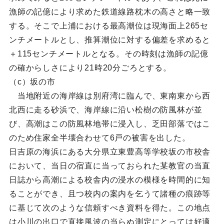
漁師の記億により求めた鉄道線路枕木の高さと略一致
する。そこで上浦における最高潮位は現海面上265セ
ンチメートルとし、推算潮位に対する偏差を求めると
＋115センチメートルとなる。その時刻は漁師の記億
の確からしさにより21時20分ごろとする。
（c）坂の市
当地附近の海岸線は別府湾に臨んで、東南東から西
北西に走る砂浜で、海岸線に沿い松樹の防風林が並
び、高潮はこの防風林地帯に浸入し、乏田部落ではこ
のため住家全半壊合わせて6戸の被害を出した。
日吉原の海浜にある大分県立東豊高等学校坂の市校舎
において、当日の宿直に当っておられた某教官の当直
日誌から高潮による校舎内の浸水の模様を時間的に知
ることができ、且つ校内の案内を乞うて諸種の痕跡等
に基じて次のような信頼すべき資料を得た。この地点
は小川の出口で直接風波の当らぬ測定にとっては好適