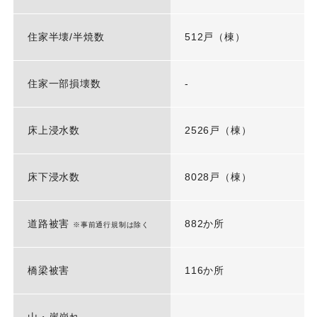
住家半壊/半焼数
512戸（棟）
住家一部損壊数
-
床上浸水数
2526戸（棟）
床下浸水数
8028戸（棟）
道路被害
882か所
※事前通行規制は除く
橋梁被害
116か所
山・崖崩れ
-