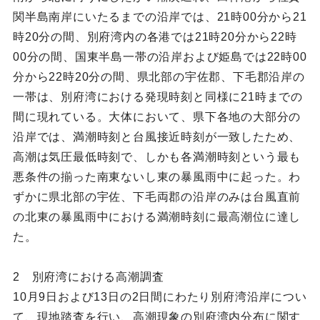
関半島南岸にいたるまでの沿岸では、21時00分から21
時20分の間、別府湾内の各港では21時20分から22時
00分の間、国東半島一帯の沿岸および姫島では22時00
分から22時20分の間、県北部の宇佐郡、下毛郡沿岸の
一帯は、別府湾における発現時刻と同様に21時までの
間に現れている。大体において、県下各地の大部分の
沿岸では、満潮時刻と台風接近時刻が一致したため、
高潮は気圧最低時刻で、しかも各満潮時刻という最も
悪条件の揃った南東ないし東の暴風雨中に起った。わ
ずかに県北部の宇佐、下毛両郡の沿岸のみは台風直前
の北東の暴風雨中における満潮時刻に最高潮位に達し
た。
2 別府湾における高潮調査
10月9日および13日の2日間にわたり別府湾沿岸につい
て、現地踏査を行い、高潮現象の別府湾内分布に関す