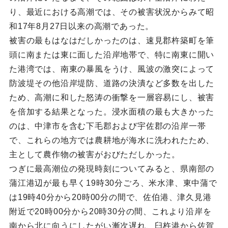
り、最近における高潮では、その被害状況からみて昭
和17年8月27日以来の高潮であった。
被害の最もはなはだしかったのは、速見郡杵築町を筆
頭に南または東に面した沿岸地帯で、特に南東に開い
た港湾では、南東の暴風をうけ、風波の激突によって
防波堤その他沿岸堤防、道路の決潰など多数を出した
ため、高潮に和した怒涛の衝撃を一層容易にし、被害
を倍加する結果となった。浸水面積の最も大きかった
のは、中津市を含む下毛郡および宇佐郡の沿岸一帯
で、これらの地方では農耕地が海水に洗われたため、
主として農作物の被害がおびただしかった。
つぎに最高潮位の発現時刻についてみると、県南部の
蒲江港辺が最も早く19時30分ごろ、米水津、東中蒲で
は19時40分から20時00分の間で、佐伯港、津久見港
附近で20時00分から20時30分の間、これより沿岸を
南から北に向うにしたがい漸次遅れ、臼杵港から佐賀