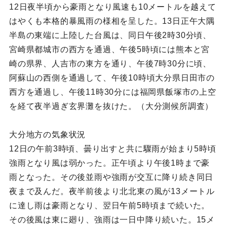
12日夜半頃から豪雨となり風速も10メートルを越えて
はやくも本格的暴風雨の様相を呈した。13日正午大隅
半島の東端に上陸した台風は、同日午後2時30分頃、
宮崎県都城市の西方を通過、午後5時頃には熊本と宮
崎の県界、人吉市の東方を通り、午後7時30分に頃、
阿蘇山の西側を通過して、午後10時頃大分県日田市の
西方を通過し、午後11時30分には福岡県飯塚市の上空
を経て夜半過ぎ玄界灘を抜けた。（大分測候所調査）
大分地方の気象状況
12日の午前3時頃、曇り出すと共に驟雨が始まり5時頃
強雨となり風は弱かった。正午頃より午後1時まで豪
雨となった。その後並雨や強雨が交互に降り続き同日
夜まで及んだ。夜半前後より北北東の風が13メートル
に達し雨は豪雨となり、翌日午前5時頃まで続いた。
その後風は東に廻り、強雨は一日中降り続いた。15メ