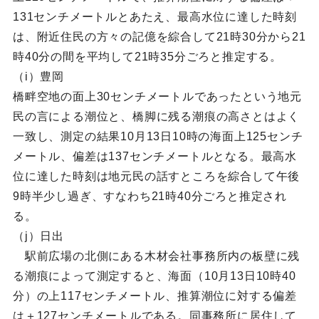
131センチメートルとあたえ、最高水位に達した時刻
は、附近住民の方々の記億を綜合して21時30分から21
時40分の間を平均して21時35分ごろと推定する。
（i）豊岡
橋畔空地の面上30センチメートルであったという地元
民の言による潮位と、橋脚に残る潮痕の高さとはよく
一致し、測定の結果10月13日10時の海面上125センチ
メートル、偏差は137センチメートルとなる。最高水
位に達した時刻は地元民の話すところを綜合して午後
9時半少し過ぎ、すなわち21時40分ごろと推定され
る。
（j）日出
駅前広場の北側にある木材会社事務所内の板壁に残
る潮痕によって測定すると、海面（10月13日10時40
分）の上117センチメートル、推算潮位に対する偏差
は＋127センチメートルである。同事務所に居住して