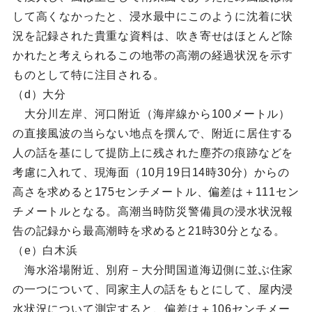
して高くなかったと、浸水最中にこのように沈着に状
況を記録された貴重な資料は、吹き寄せはほとんど除
かれたと考えられるこの地帯の高潮の経過状況を示す
ものとして特に注目される。
（d）大分
大分川左岸、河口附近（海岸線から100メートル）
の直接風波の当らない地点を撰んで、附近に居住する
人の話を基にして提防上に残された塵芥の痕跡などを
考慮に入れて、現海面（10月19日14時30分）からの
高さを求めると175センチメートル、偏差は＋111セン
チメートルとなる。高潮当時防災警備員の浸水状況報
告の記録から最高潮時を求めると21時30分となる。
（e）白木浜
海水浴場附近、別府－大分間国道海辺側に並ぶ住家
の一つについて、同家主人の話をもとにして、屋内浸
水状況について測定すると、偏差は＋106センチメー