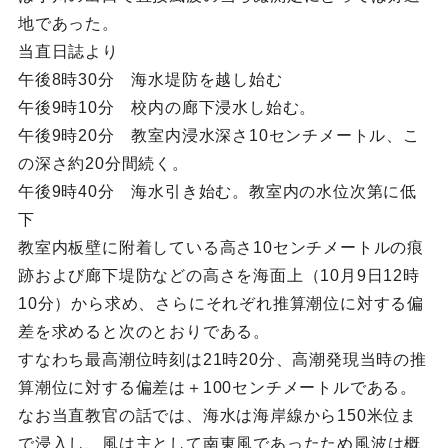
地であった。
当直日誌より
午後8時30分 海水堤防を越し始む
午後9時10分 校内の廊下浸水し始む。
午後9時20分 教室内浸水深さ10センチメートル、こ
の深さ約20分間続く。
午後9時40分 海水引き始む。教室内の水位次第に低
下
教室内板壁に附着している高さ10センチメートルの痕
跡および廊下堤防などの高さを海面上（10月9日12時
10分）から求め、さらにそれぞれ推算潮位に対する偏
差を求めると次のとおりである。
すなわち最高潮位時刻は21時20分、高潮発現当時の推
算潮位に対する偏差は＋100センチメートルである。
なお当直教官の話では、海水は海岸線から150米位ま
で浸入し、風は主として南東風であったため風波は概