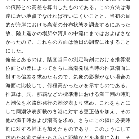
の痕跡との高差を算出したものである。この方法は海
岸に近い地点でなければ行いにくいことと、当初の目
的が海岸における高潮の分布状態を調査するにあった
故、陸上遥かの場所や河川の中流にまではおよぼさな
かったので、これらの方面は他日の調査にゆずること
にした。
偏差とあるのは、踏査当日の測定時刻における推算潮
位面との差によってさらに高潮発現当時の推算潮面に
対する偏差を求めたもので、気象の影響がない場合の
海面に比較して、何程高かったかを示すものである。
推算は、呉、那覇などの標準港における満干潮の時刻
と潮位を水路部発行の潮汐表より求め、これをもとに
して同潮汐表所載の各港に対する更正値を加え、その
他の満干時および潮高を求め、さらにこの値に必要時
刻に対する補正を加えたものであり、このようにして
求めた各港の値からさらに距離などを考慮に入れ、そ