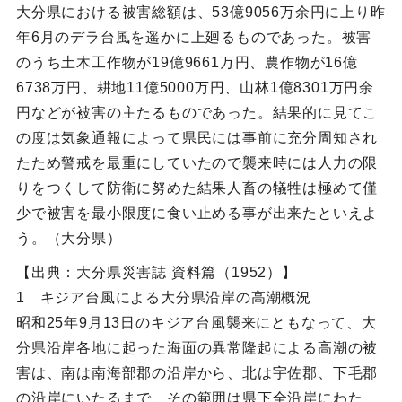
大分県における被害総額は、53億9056万余円に上り昨
年6月のデラ台風を遥かに上廻るものであった。被害
のうち土木工作物が19億9661万円、農作物が16億
6738万円、耕地11億5000万円、山林1億8301万円余
円などが被害の主たるものであった。結果的に見てこ
の度は気象通報によって県民には事前に充分周知され
たため警戒を最重にしていたので襲来時には人力の限
りをつくして防衛に努めた結果人畜の犠牲は極めて僅
少で被害を最小限度に食い止める事が出来たといえよ
う。（大分県）
【出典：大分県災害誌 資料篇（1952）】
1 キジア台風による大分県沿岸の高潮概況
昭和25年9月13日のキジア台風襲来にともなって、大
分県沿岸各地に起った海面の異常隆起による高潮の被
害は、南は南海部郡の沿岸から、北は宇佐郡、下毛郡
の沿岸にいたるまで、その範囲は県下全沿岸にわた