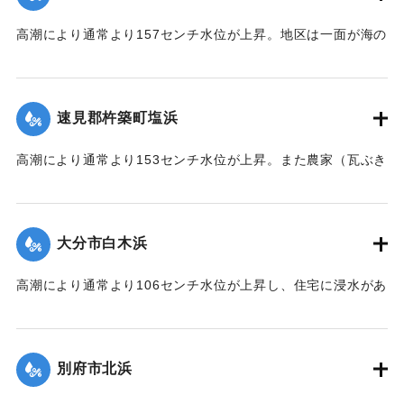
高潮により通常より157センチ水位が上昇。地区は一面が海の
ように浸水し、2階建瓦ぶき（建坪20坪）の農家が北西方向に
約700メートル国東鉄道橋下附近まで、そのままの状態で潮流
に流された。
速見郡杵築町塩浜
｜固有コード:
00513034
高潮により通常より153センチ水位が上昇。また農家（瓦ぶき
15坪）が西北西方に約400メートル、最高潮位時前後にその
ままの状態で潮流に流された。
大分市白木浜
｜固有コード:
00513035
高潮により通常より106センチ水位が上昇し、住宅に浸水があ
った。
｜固有コード:
00513029
別府市北浜