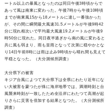
ートル以上の暴風となったのは同日午後3時頃からで
あって風は南東に変わった。午後7時から午後10時頃
までが南東風15から18メートルに達し一番強かった
が、その間に瞬間最大風速31.5メートルが午後9時42
分に現れ相次いで平均最大風速19.2メートルが午後9
時50分に現れた。同日夜半過ぎから南の風に変わると
共に風も弱まり、雨も並雨となって次第に穏やかとな
り14日午前8時には雨は止み9時頃から晴れ間も見えて
平穏となった。（大分測候所調査）
大分県下の被害
キジア台風によつて大分県下は全県にわたり近年にな
い大被害を蒙つたが殊に海岸地帯では、満潮時刻と台
風襲来時刻が一致したため全沿岸にわたつて高潮が起
りさらに災害を倍加する結果となつた。（大分測候所
調査）