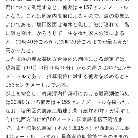
況について測定すると、偏差は＋157センチメートル
となる。これは同家内潮痕によるもので、波の影響は
よけてある。塩田区面は海水と化し、逃げ遅れて二階
に難を避け、かろうじて一生を得た家人の談による
と、21時40分ごろから22時20分ごろまでが最も潮が
高かったと。
また塩浜の農家某氏方倉庫内の潮痕による測定では、
現海面（10月13日16時10分）からの高さは342センチ
メートルであり、推算潮位に対する偏差を求めると＋
153センチメートルである。
以上を綜合し、杵築湾内杵築町における最高潮位時刻
は22時0分ごろ偏差は＋155センチメートルを採った。
なお、塩田区の農家二階建瓦葺（建坪20坪）が示すよ
うに北西方向に約700メートル国東鉄道橋下附近ま
で、また海浜の農家（本家瓦葺15坪）が西北西方に約
400メートル、いずれも最高潮位時前後にそのままの