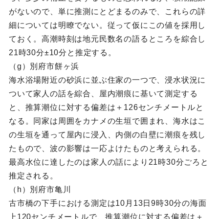
がないので、単に推測にとどまるのみで、これらの詳
細については明瞭でない。従って仮にこの値を採用し
ておく。高潮時刻は地元民数名の語るところを綜合し
21時30分±10分と推定する。
（g）別府市餅ヶ浜
海水浴場附近の砂浜に並ぶ住家の一つで、浸水状況に
ついて家人の話を綜合、屋内潮痕に基いて測定する
と、推算潮位に対する偏差は＋126センチメートルと
なる。同家は周囲をカナメの生垣で囲まれ、海水はこ
の生垣を通って屋内に浸入、内側の白壁に潮痕を残し
たもので、波の影響は一応よけたものと考えられる。
最高水位に達したのは家人の話により21時30分ごろと
推定される。
（h）別府市亀川
古市橋の下手における測定は10月13日9時30分の海面
上120センチメートルで、推算潮位に対する偏差は＋