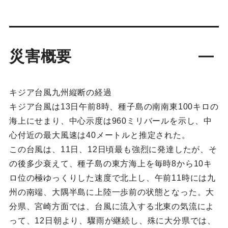
災害概要
キジア台風九州縦断の経過
キジア台風は13日午前8時、種子島の南南東100キロの
海上にせまり、中心示度は960ミリバールを示し、中
心付近の最大風速は40メートルと推定された。
この台風は、11日、12日頃最も強烈に発達したが、そ
の後多少衰えて、種子島の東方海上を毎時8から10キ
ロ位の極ゆっくりした速度で北上し、午前11時には九
州の南端、大隅半島に上陸一歩前の状態となった。大
分県、宮崎方面では、台風に流入する北東の気流によ
って、12日朝より、驟雨が継続し、殊に大分県では、