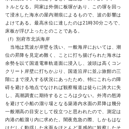
トルとなる。同家は外側に板塀があり、この塀を回っ
て浸水した海水の屋内潮痕によるもので、波の影響は
よけてある。最高水位に達したのは21時30分ごろで、
床板が浮び上ったとのことである。
（f）別府市北浜海岸
当地は荒波が岸壁を洗い、一般海岸においては、潮
位の昇降を見定め難く、ことに打ち揚げられた海水は
余勢を以て国道電車軌道面に浸入し、波頭は高くコン
クリート岸壁に打ちかぶり、国道沿岸に並ぶ旅館の三
階にまで浸入する状況にあったため、特にこれらの障
碍を避ける地点でなければ観察報道は徒らに誇大に失
し、高潮調査に期待するところは少ない。外湾の怒涛
を避けて小船の溜り場となる築港内水面の昇降は幾分
一般潮高の目安として役立つと思われたので、測定は
内港の船溜り内に求めた。闇夜危急の際、しかもはな
はだしく動揺した水面をほとんど直感的に観察したそ