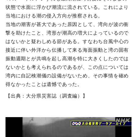
状態で水面に浮かび潮流に流されている。これにより
当地における潮の侵入方向が推察される。
当地の潮害が甚大であった原因として、湾向が波の衝
撃を助けたこと、湾形が潮高の増大によっているので
はないかと疑わしめる節がある。すなわち台風中心の
接近に伴い外洋から伝播して来る海面振動と湾の固有
振動週期とが共鳴を起し高潮を特に大きくしたのでは
ないかとも考えられるのであるが、この点については
湾内に自記検潮儀の設備がないため、その事情を確め
得なかったことは遺憾であった。
【出典：大分県災害誌（調査編）】