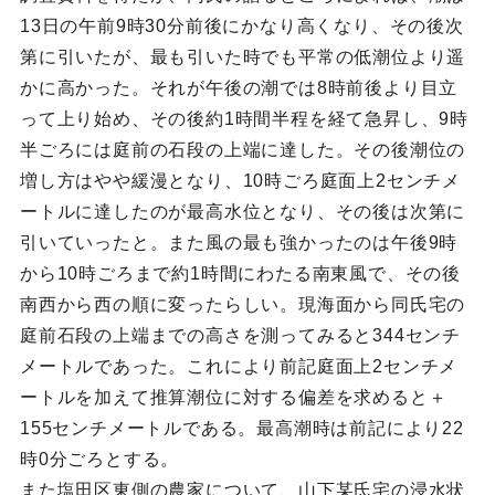
13日の午前9時30分前後にかなり高くなり、その後次
第に引いたが、最も引いた時でも平常の低潮位より遥
かに高かった。それが午後の潮では8時前後より目立
って上り始め、その後約1時間半程を経て急昇し、9時
半ごろには庭前の石段の上端に達した。その後潮位の
増し方はやや緩漫となり、10時ごろ庭面上2センチメ
ートルに達したのが最高水位となり、その後は次第に
引いていったと。また風の最も強かったのは午後9時
から10時ごろまで約1時間にわたる南東風で、その後
南西から西の順に変ったらしい。現海面から同氏宅の
庭前石段の上端までの高さを測ってみると344センチ
メートルであった。これにより前記庭面上2センチメ
ートルを加えて推算潮位に対する偏差を求めると＋
155センチメートルである。最高潮時は前記により22
時0分ごろとする。
また塩田区東側の農家について、山下某氏宅の浸水状