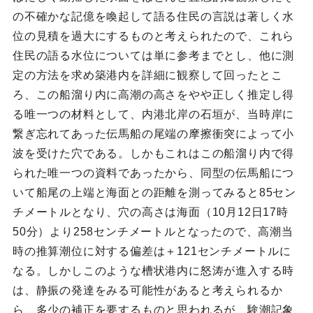
の不確かな記億を喚起して語る住民の言説は著しく水
位の見積を過大にするものと考えられたので、これら
住民の語る水位については単に参考までとし、他に測
定の方法を求め築港内を詳細に観察して回ったとこ
ろ、この船溜り内に高潮の高さをやや正しく推定し得
る唯一つの材料として、内港北岸の石垣が、当時岸に
繋ぎ忘れてあった伝馬船の尾端の摩擦衝突によって小
波を受けた穴である。しかもこれはこの船溜り内で得
られた唯一つの資料であったから、同型の伝馬船につ
いて船尾の上端と海面との距離を測ってみると85セン
チメートルとなり、穴の高さは海面（10月12日17時
50分）より258センチメートルとなったので、高潮当
時の推算潮位に対する偏差は＋121センチメートルに
なる。しかしこのような槽状港内に怒涛が進入する時
は、静振の発達をみる可能性があると考えられるか
ら、多少の補正を要するものと思われるが、験潮記象