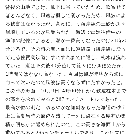
背後の山地でよけ、風下に当っていたため、吹寄せて
ほとんどなく、風速は概して弱かったため、風波によ
る被害はなかったが、高潮により海岸線の土砂が所々
崩壊しているのが見受られた。海辺で出漁準備中の一
漁師の記億によると、潮が一番高くなったのは21時20
分ごろで、その時の海水面は鉄道線路（海岸線に沿っ
て走る佐賀関鉄道）すれすれまでに達し、枕木は洗れ
ていた。潮はその後30分位して徐々にひき始めたが、
1時間位はかなり高かった。今回は風が陸地から海に
向って吹いたので風波は高くならずにたすかったと。
この時の海面（10月9日14時00分）から鉄道枕木まで
の高さを求めてみると267センチメートルであった。
最高水位の測定…ゆるやかな傾斜をもった海辺の砂丘
上に高潮当時の痕跡を残して一列に点在する塵芥の集
積が明らかに認められたので、この高さを海面上から
求めてみると265センチメートルであり、これは先に