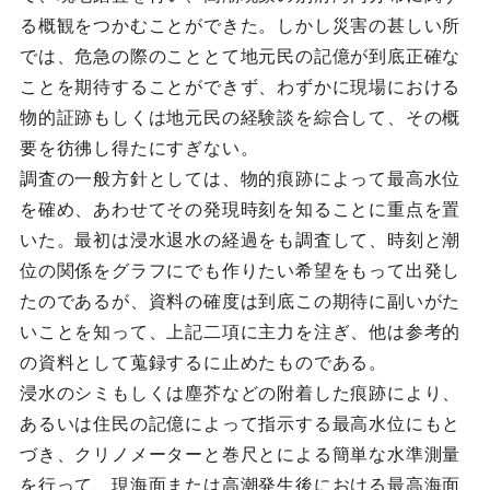
る概観をつかむことができた。しかし災害の甚しい所
では、危急の際のこととて地元民の記億が到底正確な
ことを期待することができず、わずかに現場における
物的証跡もしくは地元民の経験談を綜合して、その概
要を彷彿し得たにすぎない。
調査の一般方針としては、物的痕跡によって最高水位
を確め、あわせてその発現時刻を知ることに重点を置
いた。最初は浸水退水の経過をも調査して、時刻と潮
位の関係をグラフにでも作りたい希望をもって出発し
たのであるが、資料の確度は到底この期待に副いがた
いことを知って、上記二項に主力を注ぎ、他は参考的
の資料として蒐録するに止めたものである。
浸水のシミもしくは塵芥などの附着した痕跡により、
あるいは住民の記億によって指示する最高水位にもと
づき、クリノメーターと巻尺とによる簡単な水準測量
を行って、現海面または高潮発生後における最高海面