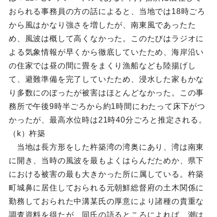
おられる事務員の方の話によると、当地では18時ごろ
から風はかなり強さを増したが、南東風であったた
め、風波は概して高くなかった。このたびはラジオに
よる気象情報が早くから徹底していたため、海岸沿い
の住家では昼の間に畳をまくり漁船なども陸揚げし
て、避難準備を完了していたため、浸水した家もかな
り多数にのぼったが被害はほとんどなかった。この事
務所で午後9時半ごろから約1時間にわたって床下がつ
かったが、最高水位時は21時40分ごろと推定される。
（k）杵築
当地は長方形をした杵築湾の湾奥にあり、湾は南東
に開き、当時の風波を最もよくはらんだためか、県下
における被害の最も大きかった所に属している。杵築
町城鼻に居住しておられる元朝鮮総督府の土木関係に
勤務しておられた中溝某氏の厚意により諸種の貴重な
調査資料を得たが、同氏の語るところによれば、潮は