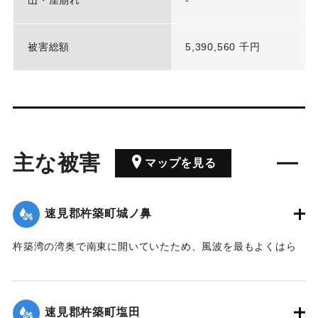
被害総額
5,390,560 千円
主な被害
マップを見る
速見郡杵築町城ノ鼻
杵築湾の湾奥で南東に開いていたため、風波を最もよくはら
み県内でも被害の最も大きかったところの一つである。高潮
により通常より155センチ水位が上昇した。
速見郡杵築町塩田
｜固有コード:
00513033