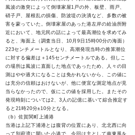
風波の激突によって倒壊家屋1戸の外、板壁、雨戸、
硝子戸、屋根乱の損傷、防波堤の決潰など、多数の被
害を蒙っていた。倒壊家屋のあった港左岸の給油所附
近において、地元民の話によって最高潮位を求めてみ
ると、海面上（調査当日、10月9日15時00分の海面）
223センチメートルとなり、高潮発現当時の推算潮位
に対する偏差は＋145センチメートルである。但しこ
の場所は風波に直面した地点であったため、人々の目
測はやや過大になることは免かれないから、この値に
は充分の信頼はおけないが、他に便宜な測定地点が見
当らなかったので、仮にこの値を採用した。またその
発現時刻については2、3人の記億に基いて綜合推定す
ると21時20分±10分となる。
（b）佐賀関町上浦港
当港は上記下浦港とは腹背の位置にあり、北北西に向
って別府湾に開いた小港で、今回は主として南東風を