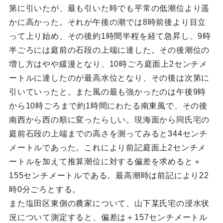
第に引いたが、最も引いた時でも平常の低潮位より遥
かに高かった。それが午後の潮では8時前後より目立
って上り始め、その後約1時間半程を経て急昇し、9時
半ごろには庭前の石段の上端に達した。その後潮位の
増し方はやや緩漫となり、10時ごろ庭面上2センチメ
ートルに達したのが最高水位となり、その後は次第に
引いていったと。また風の最も強かったのは午後9時
から10時ごろまで約1時間にわたる南東風で、その後
南西から西の順に変ったらしい。現海面から同氏宅の
庭前石段の上端までの高さを測ってみると344センチ
メートルであった。これにより前記庭面上2センチメ
ートルを加えて推算潮位に対する偏差を求めると＋
155センチメートルである。最高潮時は前記により22
時0分ごろとする。
また塩田区東側の農家について、山下某氏宅の浸水状
況について測定すると、偏差は＋157センチメートル