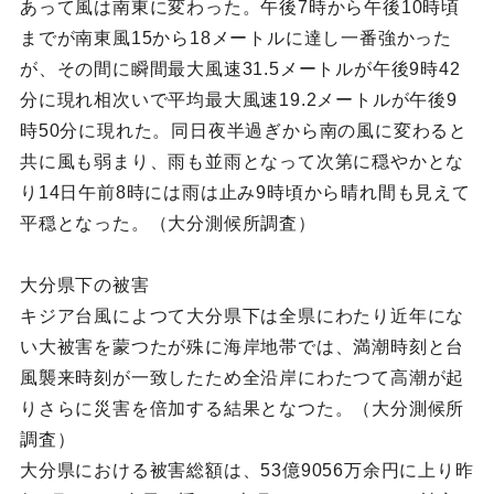
あって風は南東に変わった。午後7時から午後10時頃
までが南東風15から18メートルに達し一番強かった
が、その間に瞬間最大風速31.5メートルが午後9時42
分に現れ相次いで平均最大風速19.2メートルが午後9
時50分に現れた。同日夜半過ぎから南の風に変わると
共に風も弱まり、雨も並雨となって次第に穏やかとな
り14日午前8時には雨は止み9時頃から晴れ間も見えて
平穏となった。（大分測候所調査）
大分県下の被害
キジア台風によつて大分県下は全県にわたり近年にな
い大被害を蒙つたが殊に海岸地帯では、満潮時刻と台
風襲来時刻が一致したため全沿岸にわたつて高潮が起
りさらに災害を倍加する結果となつた。（大分測候所
調査）
大分県における被害総額は、53億9056万余円に上り昨