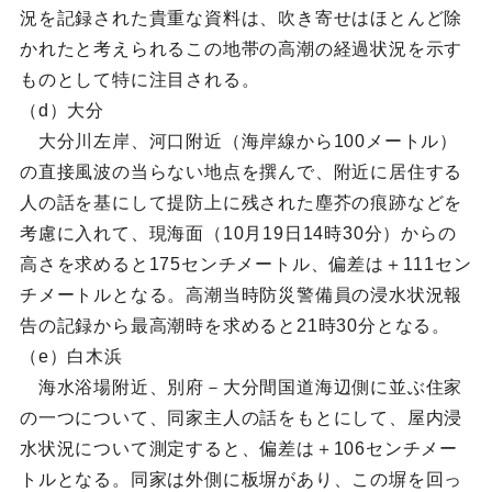
況を記録された貴重な資料は、吹き寄せはほとんど除
かれたと考えられるこの地帯の高潮の経過状況を示す
ものとして特に注目される。
（d）大分
大分川左岸、河口附近（海岸線から100メートル）
の直接風波の当らない地点を撰んで、附近に居住する
人の話を基にして提防上に残された塵芥の痕跡などを
考慮に入れて、現海面（10月19日14時30分）からの
高さを求めると175センチメートル、偏差は＋111セン
チメートルとなる。高潮当時防災警備員の浸水状況報
告の記録から最高潮時を求めると21時30分となる。
（e）白木浜
海水浴場附近、別府－大分間国道海辺側に並ぶ住家
の一つについて、同家主人の話をもとにして、屋内浸
水状況について測定すると、偏差は＋106センチメー
トルとなる。同家は外側に板塀があり、この塀を回っ