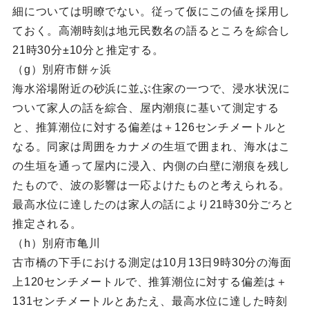
細については明瞭でない。従って仮にこの値を採用し
ておく。高潮時刻は地元民数名の語るところを綜合し
21時30分±10分と推定する。
（g）別府市餅ヶ浜
海水浴場附近の砂浜に並ぶ住家の一つで、浸水状況に
ついて家人の話を綜合、屋内潮痕に基いて測定する
と、推算潮位に対する偏差は＋126センチメートルと
なる。同家は周囲をカナメの生垣で囲まれ、海水はこ
の生垣を通って屋内に浸入、内側の白壁に潮痕を残し
たもので、波の影響は一応よけたものと考えられる。
最高水位に達したのは家人の話により21時30分ごろと
推定される。
（h）別府市亀川
古市橋の下手における測定は10月13日9時30分の海面
上120センチメートルで、推算潮位に対する偏差は＋
131センチメートルとあたえ、最高水位に達した時刻