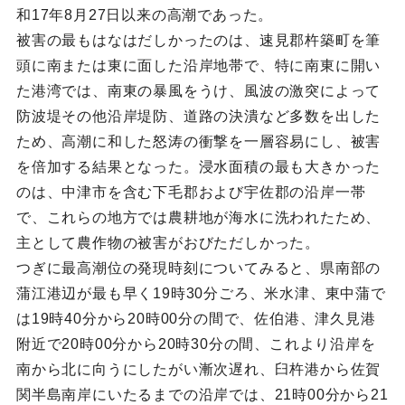
和17年8月27日以来の高潮であった。
被害の最もはなはだしかったのは、速見郡杵築町を筆
頭に南または東に面した沿岸地帯で、特に南東に開い
た港湾では、南東の暴風をうけ、風波の激突によって
防波堤その他沿岸堤防、道路の決潰など多数を出した
ため、高潮に和した怒涛の衝撃を一層容易にし、被害
を倍加する結果となった。浸水面積の最も大きかった
のは、中津市を含む下毛郡および宇佐郡の沿岸一帯
で、これらの地方では農耕地が海水に洗われたため、
主として農作物の被害がおびただしかった。
つぎに最高潮位の発現時刻についてみると、県南部の
蒲江港辺が最も早く19時30分ごろ、米水津、東中蒲で
は19時40分から20時00分の間で、佐伯港、津久見港
附近で20時00分から20時30分の間、これより沿岸を
南から北に向うにしたがい漸次遅れ、臼杵港から佐賀
関半島南岸にいたるまでの沿岸では、21時00分から21