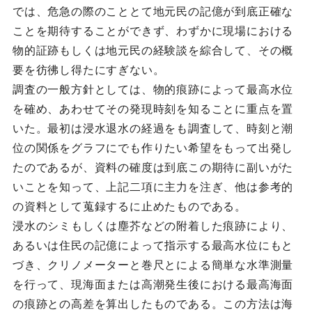
では、危急の際のこととて地元民の記億が到底正確な
ことを期待することができず、わずかに現場における
物的証跡もしくは地元民の経験談を綜合して、その概
要を彷彿し得たにすぎない。
調査の一般方針としては、物的痕跡によって最高水位
を確め、あわせてその発現時刻を知ることに重点を置
いた。最初は浸水退水の経過をも調査して、時刻と潮
位の関係をグラフにでも作りたい希望をもって出発し
たのであるが、資料の確度は到底この期待に副いがた
いことを知って、上記二項に主力を注ぎ、他は参考的
の資料として蒐録するに止めたものである。
浸水のシミもしくは塵芥などの附着した痕跡により、
あるいは住民の記億によって指示する最高水位にもと
づき、クリノメーターと巻尺とによる簡単な水準測量
を行って、現海面または高潮発生後における最高海面
の痕跡との高差を算出したものである。この方法は海