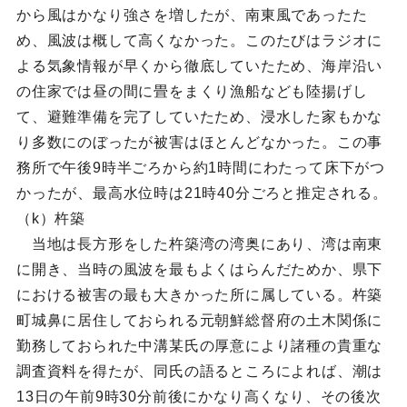
から風はかなり強さを増したが、南東風であったた
め、風波は概して高くなかった。このたびはラジオに
よる気象情報が早くから徹底していたため、海岸沿い
の住家では昼の間に畳をまくり漁船なども陸揚げし
て、避難準備を完了していたため、浸水した家もかな
り多数にのぼったが被害はほとんどなかった。この事
務所で午後9時半ごろから約1時間にわたって床下がつ
かったが、最高水位時は21時40分ごろと推定される。
（k）杵築
当地は長方形をした杵築湾の湾奥にあり、湾は南東
に開き、当時の風波を最もよくはらんだためか、県下
における被害の最も大きかった所に属している。杵築
町城鼻に居住しておられる元朝鮮総督府の土木関係に
勤務しておられた中溝某氏の厚意により諸種の貴重な
調査資料を得たが、同氏の語るところによれば、潮は
13日の午前9時30分前後にかなり高くなり、その後次