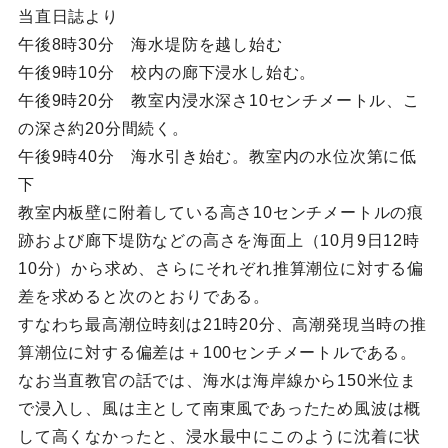
当直日誌より
午後8時30分 海水堤防を越し始む
午後9時10分 校内の廊下浸水し始む。
午後9時20分 教室内浸水深さ10センチメートル、こ
の深さ約20分間続く。
午後9時40分 海水引き始む。教室内の水位次第に低
下
教室内板壁に附着している高さ10センチメートルの痕
跡および廊下堤防などの高さを海面上（10月9日12時
10分）から求め、さらにそれぞれ推算潮位に対する偏
差を求めると次のとおりである。
すなわち最高潮位時刻は21時20分、高潮発現当時の推
算潮位に対する偏差は＋100センチメートルである。
なお当直教官の話では、海水は海岸線から150米位ま
で浸入し、風は主として南東風であったため風波は概
して高くなかったと、浸水最中にこのように沈着に状