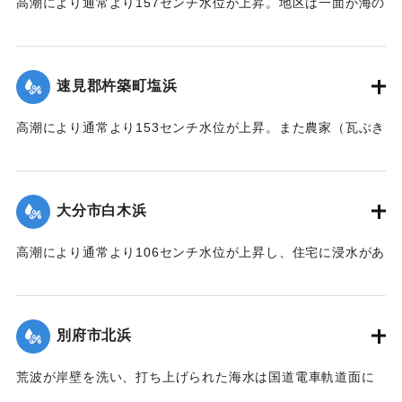
高潮により通常より157センチ水位が上昇。地区は一面が海の
ように浸水し、2階建瓦ぶき（建坪20坪）の農家が北西方向に
約700メートル国東鉄道橋下附近まで、そのままの状態で潮流
に流された。
速見郡杵築町塩浜
｜固有コード:
00513034
高潮により通常より153センチ水位が上昇。また農家（瓦ぶき
15坪）が西北西方に約400メートル、最高潮位時前後にその
ままの状態で潮流に流された。
大分市白木浜
｜固有コード:
00513035
高潮により通常より106センチ水位が上昇し、住宅に浸水があ
った。
｜固有コード:
00513029
別府市北浜
荒波が岸壁を洗い、打ち上げられた海水は国道電車軌道面に
浸入し、波頭は高くコンクリート岸壁に打ちかぶり、国道沿