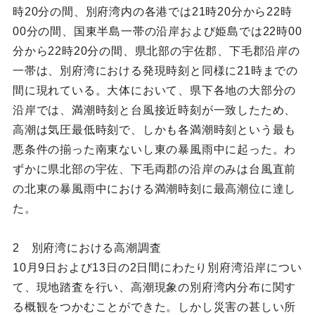
時20分の間、別府湾内の各港では21時20分から22時
00分の間、国東半島一帯の沿岸および姫島では22時00
分から22時20分の間、県北部の宇佐郡、下毛郡沿岸の
一帯は、別府湾における発現時刻と同様に21時までの
間に現れている。大体において、県下各地の大部分の
沿岸では、満潮時刻と台風接近時刻が一致したため、
高潮は気圧最低時刻で、しかも各満潮時刻という最も
悪条件の揃った南東ないし東の暴風雨中に起った。わ
ずかに県北部の宇佐、下毛両郡の沿岸のみは台風直前
の北東の暴風雨中における満潮時刻に最高潮位に達し
た。
2 別府湾における高潮調査
10月9日および13日の2日間にわたり別府湾沿岸につい
て、現地踏査を行い、高潮現象の別府湾内分布に関す
る概観をつかむことができた。しかし災害の甚しい所