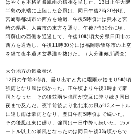
はやくも本格的暴風雨の様相を呈した。13日正午大隅
半島の東端に上陸した台風は、同日午後2時30分頃、
宮崎県都城市の西方を通過、午後5時頃には熊本と宮
崎の県界、人吉市の東方を通り、午後7時30分に頃、
阿蘇山の西側を通過して、午後10時頃大分県日田市の
西方を通過し、午後11時30分には福岡県飯塚市の上空
を経て夜半過ぎ玄界灘を抜けた。（大分測候所調査）
大分地方の気象状況
12日の午前3時頃、曇り出すと共に驟雨が始まり5時頃
強雨となり風は弱かった。正午頃より午後1時まで豪
雨となった。その後並雨や強雨が交互に降り続き同日
夜まで及んだ。夜半前後より北北東の風が13メートル
に達し雨は豪雨となり、翌日午前5時頃まで続いた。
その後風は東に廻り、強雨は一日中降り続いた。15メ
ートル以上の暴風となったのは同日午後3時頃からで