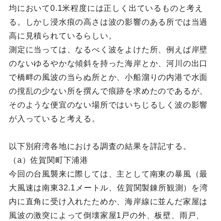
均において0.1米程度には正しく出ているものと考え
る。しかし浸水痕の高さは波の影響のある所では当過
高に見積られているらしい。
測定に当っては、なるべく波をよけた所、例えば岸壁
のないゆるやかな傾斜を持った海岸とか、河川の出口
で橋畔の風波の当らぬ所とか、小船溜りの内港で水面
の撹乱の少ない所を撰んで痕跡を求めたのであるが、
そのような便宜のない場所ではいちじるしく波の影響
が入っていると考える。
以下別府湾各地における調査の結果を詳記する。
（a）佐賀関町下浦港
今回の台風襲来に際しては、主として南東の暴風（最
大風速は南東32.1メートル、佐賀関製錬所観測）を湾
内に直角に受け入れたためか、海岸線に並んだ家屋は
風波の激突によって倒壊家屋1戸の外、板壁、雨戸、