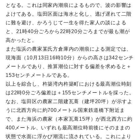
となる。これは同家内潮痕によるもので、波の影響は
よけてある。塩田区面は海水と化し、逃げ遅れて二階
に難を避け、かろうじて一生を得た家人の談による
と、21時40分ごろから22時20分ごろまでが最も潮が
高かったと。
また塩浜の農家某氏方倉庫内の潮痕による測定では、
現海面（10月13日16時10分）からの高さは342センチ
メートルであり、推算潮位に対する偏差を求めると＋
153センチメートルである。
以上を綜合し、杵築湾内杵築町における最高潮位時刻
は22時0分ごろ偏差は＋155センチメートルを採った。
なお、塩田区の農家二階建瓦葺（建坪20坪）が示すよ
うに北西方向に約700メートル国東鉄道橋下附近ま
で、また海浜の農家（本家瓦葺15坪）が西北西方に約
400メートル、いずれも最高潮位時前後にそのままの
状態で水面に浮かび潮流に流されている。これにより