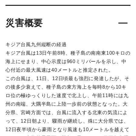
災害概要
キジア台風九州縦断の経過
キジア台風は13日午前8時、種子島の南南東100キロの
海上にせまり、中心示度は960ミリバールを示し、中
心付近の最大風速は40メートルと推定された。
この台風は、11日、12日頃最も強烈に発達したが、そ
の後多少衰えて、種子島の東方海上を毎時8から10キ
ロ位の極ゆっくりした速度で北上し、午前11時には九
州の南端、大隅半島に上陸一歩前の状態となった。大
分県、宮崎方面では、台風に流入する北東の気流によ
って、12日朝より、驟雨が継続し、殊に大分県では、
12日夜半頃から豪雨となり風速も10メートルを越えて