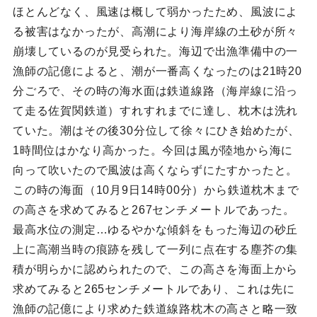
ほとんどなく、風速は概して弱かったため、風波によ
る被害はなかったが、高潮により海岸線の土砂が所々
崩壊しているのが見受られた。海辺で出漁準備中の一
漁師の記億によると、潮が一番高くなったのは21時20
分ごろで、その時の海水面は鉄道線路（海岸線に沿っ
て走る佐賀関鉄道）すれすれまでに達し、枕木は洗れ
ていた。潮はその後30分位して徐々にひき始めたが、
1時間位はかなり高かった。今回は風が陸地から海に
向って吹いたので風波は高くならずにたすかったと。
この時の海面（10月9日14時00分）から鉄道枕木まで
の高さを求めてみると267センチメートルであった。
最高水位の測定…ゆるやかな傾斜をもった海辺の砂丘
上に高潮当時の痕跡を残して一列に点在する塵芥の集
積が明らかに認められたので、この高さを海面上から
求めてみると265センチメートルであり、これは先に
漁師の記億により求めた鉄道線路枕木の高さと略一致