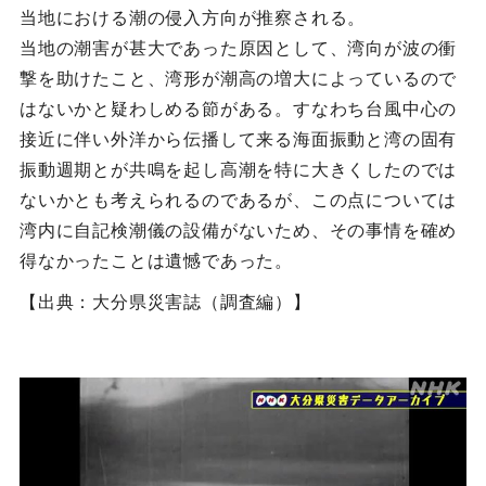
当地における潮の侵入方向が推察される。
当地の潮害が甚大であった原因として、湾向が波の衝
撃を助けたこと、湾形が潮高の増大によっているので
はないかと疑わしめる節がある。すなわち台風中心の
接近に伴い外洋から伝播して来る海面振動と湾の固有
振動週期とが共鳴を起し高潮を特に大きくしたのでは
ないかとも考えられるのであるが、この点については
湾内に自記検潮儀の設備がないため、その事情を確め
得なかったことは遺憾であった。
【出典：大分県災害誌（調査編）】