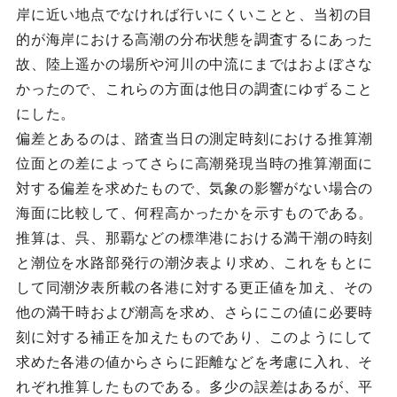
岸に近い地点でなければ行いにくいことと、当初の目
的が海岸における高潮の分布状態を調査するにあった
故、陸上遥かの場所や河川の中流にまではおよぼさな
かったので、これらの方面は他日の調査にゆずること
にした。
偏差とあるのは、踏査当日の測定時刻における推算潮
位面との差によってさらに高潮発現当時の推算潮面に
対する偏差を求めたもので、気象の影響がない場合の
海面に比較して、何程高かったかを示すものである。
推算は、呉、那覇などの標準港における満干潮の時刻
と潮位を水路部発行の潮汐表より求め、これをもとに
して同潮汐表所載の各港に対する更正値を加え、その
他の満干時および潮高を求め、さらにこの値に必要時
刻に対する補正を加えたものであり、このようにして
求めた各港の値からさらに距離などを考慮に入れ、そ
れぞれ推算したものである。多少の誤差はあるが、平