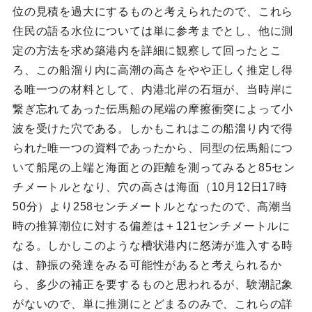
位の見積を過大にするものと考えられたので、これら
住民の語る水位については単に参考までとし、他に測
定の方法を求め築港内を詳細に観察して回ったとこ
ろ、この船溜り内に高潮の高さをやや正しく推定し得
る唯一つの材料として、内港北岸の石垣が、当時岸に
繋ぎ忘れてあった伝馬船の尾端の摩擦衝突によって小
波を受けた穴である。しかもこれはこの船溜り内で得
られた唯一つの資料であったから、同型の伝馬船につ
いて船尾の上端と海面との距離を測ってみると85セン
チメートルとなり、穴の高さは海面（10月12日17時
50分）より258センチメートルとなったので、高潮当
時の推算潮位に対する偏差は＋121センチメートルに
なる。しかしこのような槽状港内に怒涛が進入する時
は、静振の発達をみる可能性があると考えられるか
ら、多少の補正を要するものと思われるが、験潮記象
がないので、単に推測にとどまるのみで、これらの詳