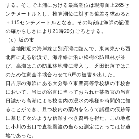
する。そこで上浦における最高潮位は現海面上265セ
ンチメートルとし、推算潮位に対する偏差を求めると
＋115センチメートルとなる。その時刻は漁師の記億
の確からしさにより21時20分ごろとする。
（c）坂の市
当地附近の海岸線は別府湾に臨んで、東南東から西
北西に走る砂浜で、海岸線に沿い松樹の防風林が並
び、高潮はこの防風林地帯に浸入し、乏田部落ではこ
のため住家全半壊合わせて6戸の被害を出した。
日吉原の海浜にある大分県立東豊高等学校坂の市校舎
において、当日の宿直に当っておられた某教官の当直
日誌から高潮による校舎内の浸水の模様を時間的に知
ることができ、且つ校内の案内を乞うて諸種の痕跡等
に基じて次のような信頼すべき資料を得た。この地点
は小川の出口で直接風波の当らぬ測定にとっては好適
地であった。