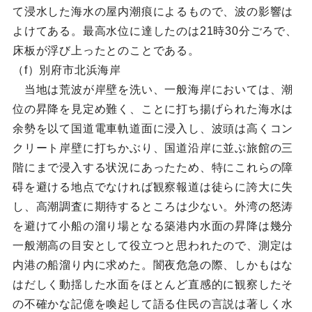
て浸水した海水の屋内潮痕によるもので、波の影響は
よけてある。最高水位に達したのは21時30分ごろで、
床板が浮び上ったとのことである。
（f）別府市北浜海岸
当地は荒波が岸壁を洗い、一般海岸においては、潮
位の昇降を見定め難く、ことに打ち揚げられた海水は
余勢を以て国道電車軌道面に浸入し、波頭は高くコン
クリート岸壁に打ちかぶり、国道沿岸に並ぶ旅館の三
階にまで浸入する状況にあったため、特にこれらの障
碍を避ける地点でなければ観察報道は徒らに誇大に失
し、高潮調査に期待するところは少ない。外湾の怒涛
を避けて小船の溜り場となる築港内水面の昇降は幾分
一般潮高の目安として役立つと思われたので、測定は
内港の船溜り内に求めた。闇夜危急の際、しかもはな
はだしく動揺した水面をほとんど直感的に観察したそ
の不確かな記億を喚起して語る住民の言説は著しく水