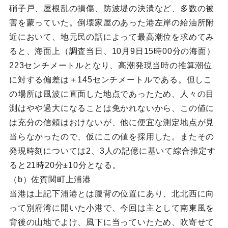
硝子戸、屋根乱の損傷、防波堤の決潰など、多数の被
害を蒙っていた。倒壊家屋のあった港左岸の給油所附
近において、地元民の話によって最高潮位を求めてみ
ると、海面上（調査当日、10月9日15時00分の海面）
223センチメートルとなり、高潮発現当時の推算潮位
に対する偏差は＋145センチメートルである。但しこ
の場所は風波に直面した地点であったため、人々の目
測はやや過大になることは免かれないから、この値に
は充分の信頼はおけないが、他に便宜な測定地点が見
当らなかったので、仮にこの値を採用した。またその
発現時刻については2、3人の記億に基いて綜合推定す
ると21時20分±10分となる。
（b）佐賀関町上浦港
当港は上記下浦港とは腹背の位置にあり、北北西に向
って別府湾に開いた小港で、今回は主として南東風を
背後の山地でよけ、風下に当っていたため、吹寄せて