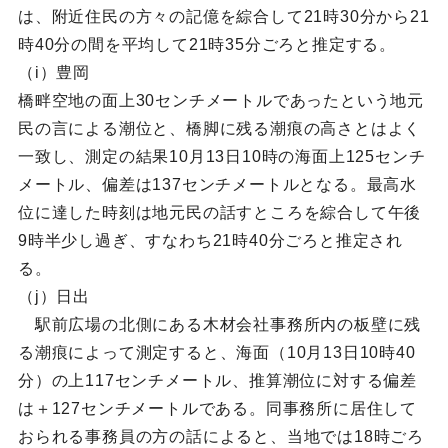
は、附近住民の方々の記億を綜合して21時30分から21
時40分の間を平均して21時35分ごろと推定する。
（i）豊岡
橋畔空地の面上30センチメートルであったという地元
民の言による潮位と、橋脚に残る潮痕の高さとはよく
一致し、測定の結果10月13日10時の海面上125センチ
メートル、偏差は137センチメートルとなる。最高水
位に達した時刻は地元民の話すところを綜合して午後
9時半少し過ぎ、すなわち21時40分ごろと推定され
る。
（j）日出
駅前広場の北側にある木材会社事務所内の板壁に残
る潮痕によって測定すると、海面（10月13日10時40
分）の上117センチメートル、推算潮位に対する偏差
は＋127センチメートルである。同事務所に居住して
おられる事務員の方の話によると、当地では18時ごろ