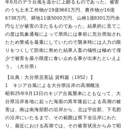
年6月のデラ台風を遥かに上廻るものであった。被害
のうち土木工作物が19億9661万円、農作物が16億
6738万円、耕地11億5000万円、山林1億8301万円余
円などが被害の主たるものであった。結果的に見てこ
の度は気象通報によって県民には事前に充分周知され
たため警戒を最重にしていたので襲来時には人力の限
りをつくして防衛に努めた結果人畜の犠牲は極めて僅
少で被害を最小限度に食い止める事が出来たといえよ
う。（大分県）
【出典：大分県災害誌 資料篇（1952）】
1 キジア台風による大分県沿岸の高潮概況
昭和25年9月13日のキジア台風襲来にともなって、大
分県沿岸各地に起った海面の異常隆起による高潮の被
害は、南は南海部郡の沿岸から、北は宇佐郡、下毛郡
の沿岸にいたるまで、その範囲は県下全沿岸にわた
り、最近における高潮では、その被害状況からみて昭