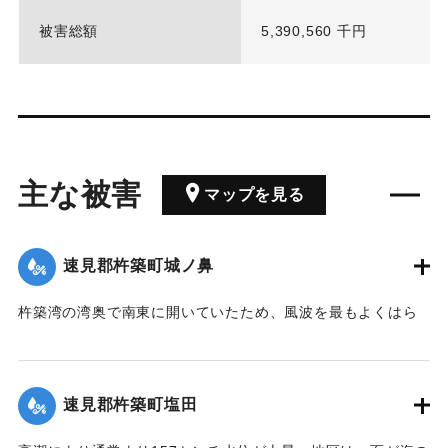
被害総額
5,390,560 千円
主な被害
マップを見る
速見郡杵築町城ノ鼻
杵築湾の湾奥で南東に開いていたため、風波を最もよくはら
み県内でも被害の最も大きかったところの一つである。高潮
により通常より155センチ水位が上昇した。
速見郡杵築町塩田
｜固有コード:
00513033