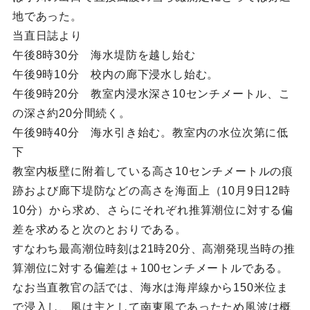
地であった。
当直日誌より
午後8時30分 海水堤防を越し始む
午後9時10分 校内の廊下浸水し始む。
午後9時20分 教室内浸水深さ10センチメートル、こ
の深さ約20分間続く。
午後9時40分 海水引き始む。教室内の水位次第に低
下
教室内板壁に附着している高さ10センチメートルの痕
跡および廊下堤防などの高さを海面上（10月9日12時
10分）から求め、さらにそれぞれ推算潮位に対する偏
差を求めると次のとおりである。
すなわち最高潮位時刻は21時20分、高潮発現当時の推
算潮位に対する偏差は＋100センチメートルである。
なお当直教官の話では、海水は海岸線から150米位ま
で浸入し、風は主として南東風であったため風波は概