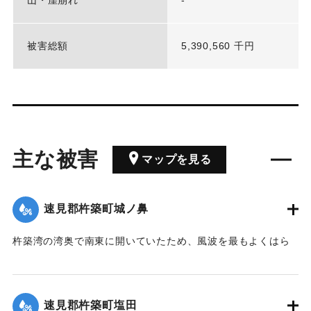
被害総額
5,390,560 千円
主な被害
マップを見る
速見郡杵築町城ノ鼻
杵築湾の湾奥で南東に開いていたため、風波を最もよくはら
み県内でも被害の最も大きかったところの一つである。高潮
により通常より155センチ水位が上昇した。
速見郡杵築町塩田
｜固有コード:
00513033