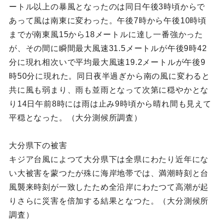
ートル以上の暴風となったのは同日午後3時頃からで
あって風は南東に変わった。午後7時から午後10時頃
までが南東風15から18メートルに達し一番強かった
が、その間に瞬間最大風速31.5メートルが午後9時42
分に現れ相次いで平均最大風速19.2メートルが午後9
時50分に現れた。同日夜半過ぎから南の風に変わると
共に風も弱まり、雨も並雨となって次第に穏やかとな
り14日午前8時には雨は止み9時頃から晴れ間も見えて
平穏となった。（大分測候所調査）
大分県下の被害
キジア台風によつて大分県下は全県にわたり近年にな
い大被害を蒙つたが殊に海岸地帯では、満潮時刻と台
風襲来時刻が一致したため全沿岸にわたつて高潮が起
りさらに災害を倍加する結果となつた。（大分測候所
調査）