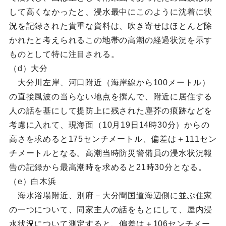
して高くなかったと、浸水最中にこのように沈着に状
況を記録された貴重な資料は、吹き寄せはほとんど除
かれたと考えられるこの地帯の高潮の経過状況を示す
ものとして特に注目される。
（d）大分
大分川左岸、河口附近（海岸線から100メートル）
の直接風波の当らない地点を撰んで、附近に居住する
人の話を基にして提防上に残された塵芥の痕跡などを
考慮に入れて、現海面（10月19日14時30分）からの
高さを求めると175センチメートル、偏差は＋111セン
チメートルとなる。高潮当時防災警備員の浸水状況報
告の記録から最高潮時を求めると21時30分となる。
（e）白木浜
海水浴場附近、別府－大分間国道海辺側に並ぶ住家
の一つについて、同家主人の話をもとにして、屋内浸
水状況について測定すると、偏差は＋106センチメー