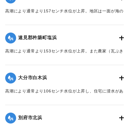
高潮により通常より157センチ水位が上昇。地区は一面が海の
ように浸水し、2階建瓦ぶき（建坪20坪）の農家が北西方向に
約700メートル国東鉄道橋下附近まで、そのままの状態で潮流
に流された。
速見郡杵築町塩浜
｜固有コード:
00513034
高潮により通常より153センチ水位が上昇。また農家（瓦ぶき
15坪）が西北西方に約400メートル、最高潮位時前後にその
ままの状態で潮流に流された。
大分市白木浜
｜固有コード:
00513035
高潮により通常より106センチ水位が上昇し、住宅に浸水があ
った。
｜固有コード:
00513029
別府市北浜