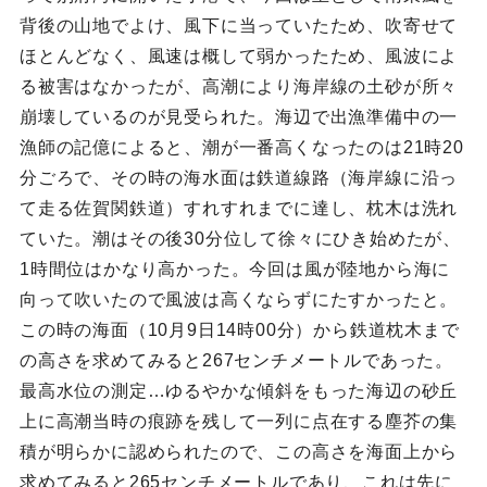
背後の山地でよけ、風下に当っていたため、吹寄せて
ほとんどなく、風速は概して弱かったため、風波によ
る被害はなかったが、高潮により海岸線の土砂が所々
崩壊しているのが見受られた。海辺で出漁準備中の一
漁師の記億によると、潮が一番高くなったのは21時20
分ごろで、その時の海水面は鉄道線路（海岸線に沿っ
て走る佐賀関鉄道）すれすれまでに達し、枕木は洗れ
ていた。潮はその後30分位して徐々にひき始めたが、
1時間位はかなり高かった。今回は風が陸地から海に
向って吹いたので風波は高くならずにたすかったと。
この時の海面（10月9日14時00分）から鉄道枕木まで
の高さを求めてみると267センチメートルであった。
最高水位の測定…ゆるやかな傾斜をもった海辺の砂丘
上に高潮当時の痕跡を残して一列に点在する塵芥の集
積が明らかに認められたので、この高さを海面上から
求めてみると265センチメートルであり、これは先に