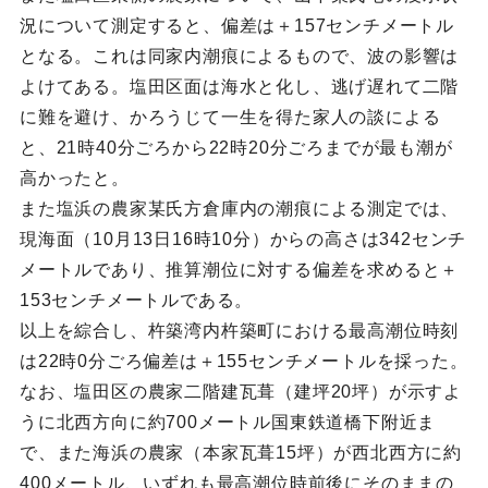
況について測定すると、偏差は＋157センチメートル
となる。これは同家内潮痕によるもので、波の影響は
よけてある。塩田区面は海水と化し、逃げ遅れて二階
に難を避け、かろうじて一生を得た家人の談による
と、21時40分ごろから22時20分ごろまでが最も潮が
高かったと。
また塩浜の農家某氏方倉庫内の潮痕による測定では、
現海面（10月13日16時10分）からの高さは342センチ
メートルであり、推算潮位に対する偏差を求めると＋
153センチメートルである。
以上を綜合し、杵築湾内杵築町における最高潮位時刻
は22時0分ごろ偏差は＋155センチメートルを採った。
なお、塩田区の農家二階建瓦葺（建坪20坪）が示すよ
うに北西方向に約700メートル国東鉄道橋下附近ま
で、また海浜の農家（本家瓦葺15坪）が西北西方に約
400メートル、いずれも最高潮位時前後にそのままの