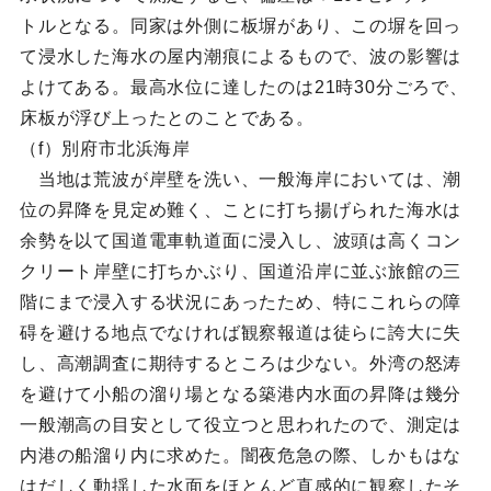
トルとなる。同家は外側に板塀があり、この塀を回っ
て浸水した海水の屋内潮痕によるもので、波の影響は
よけてある。最高水位に達したのは21時30分ごろで、
床板が浮び上ったとのことである。
（f）別府市北浜海岸
当地は荒波が岸壁を洗い、一般海岸においては、潮
位の昇降を見定め難く、ことに打ち揚げられた海水は
余勢を以て国道電車軌道面に浸入し、波頭は高くコン
クリート岸壁に打ちかぶり、国道沿岸に並ぶ旅館の三
階にまで浸入する状況にあったため、特にこれらの障
碍を避ける地点でなければ観察報道は徒らに誇大に失
し、高潮調査に期待するところは少ない。外湾の怒涛
を避けて小船の溜り場となる築港内水面の昇降は幾分
一般潮高の目安として役立つと思われたので、測定は
内港の船溜り内に求めた。闇夜危急の際、しかもはな
はだしく動揺した水面をほとんど直感的に観察したそ