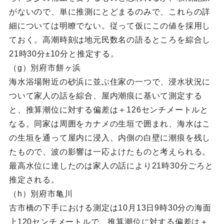
がないので、単に推測にとどまるのみで、これらの詳
細については明瞭でない。従って仮にこの値を採用し
ておく。高潮時刻は地元民数名の語るところを綜合し
21時30分±10分と推定する。
（g）別府市餅ヶ浜
海水浴場附近の砂浜に並ぶ住家の一つで、浸水状況に
ついて家人の話を綜合、屋内潮痕に基いて測定する
と、推算潮位に対する偏差は＋126センチメートルと
なる。同家は周囲をカナメの生垣で囲まれ、海水はこ
の生垣を通って屋内に浸入、内側の白壁に潮痕を残し
たもので、波の影響は一応よけたものと考えられる。
最高水位に達したのは家人の話により21時30分ごろと
推定される。
（h）別府市亀川
古市橋の下手における測定は10月13日9時30分の海面
上120センチメートルで、推算潮位に対する偏差は＋