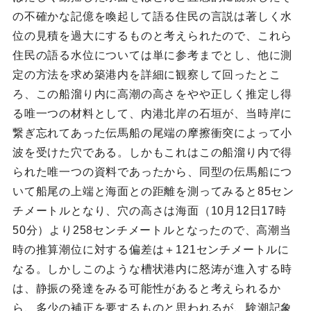
の不確かな記億を喚起して語る住民の言説は著しく水
位の見積を過大にするものと考えられたので、これら
住民の語る水位については単に参考までとし、他に測
定の方法を求め築港内を詳細に観察して回ったとこ
ろ、この船溜り内に高潮の高さをやや正しく推定し得
る唯一つの材料として、内港北岸の石垣が、当時岸に
繋ぎ忘れてあった伝馬船の尾端の摩擦衝突によって小
波を受けた穴である。しかもこれはこの船溜り内で得
られた唯一つの資料であったから、同型の伝馬船につ
いて船尾の上端と海面との距離を測ってみると85セン
チメートルとなり、穴の高さは海面（10月12日17時
50分）より258センチメートルとなったので、高潮当
時の推算潮位に対する偏差は＋121センチメートルに
なる。しかしこのような槽状港内に怒涛が進入する時
は、静振の発達をみる可能性があると考えられるか
ら、多少の補正を要するものと思われるが、験潮記象