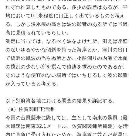
れぞれ推算したものである。多少の誤差はあるが、平
均において0.1米程度には正しく出ているものと考え
る。しかし浸水痕の高さは波の影響のある所では当過
高に見積られているらしい。
測定に当っては、なるべく波をよけた所、例えば岸壁
のないゆるやかな傾斜を持った海岸とか、河川の出口
で橋畔の風波の当らぬ所とか、小船溜りの内港で水面
の撹乱の少ない所を撰んで痕跡を求めたのであるが、
そのような便宜のない場所ではいちじるしく波の影響
が入っていると考える。
以下別府湾各地における調査の結果を詳記する。
（a）佐賀関町下浦港
今回の台風襲来に際しては、主として南東の暴風（最
大風速は南東32.1メートル、佐賀関製錬所観測）を湾
内に直角に受け入れたためか、海岸線に並んだ家屋は