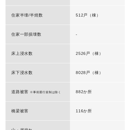
住家半壊/半焼数
512戸（棟）
住家一部損壊数
-
床上浸水数
2526戸（棟）
床下浸水数
8028戸（棟）
道路被害
882か所
※事前通行規制は除く
橋梁被害
116か所
山・崖崩れ
-