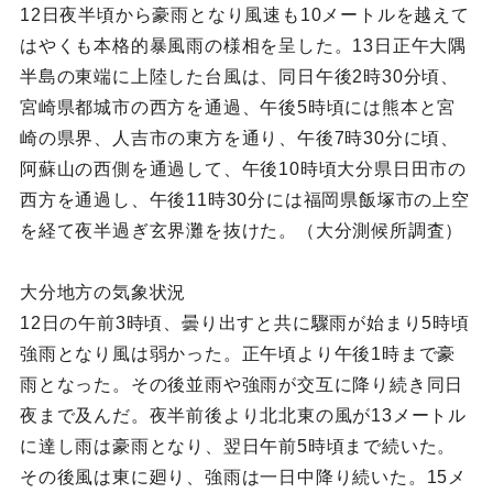
12日夜半頃から豪雨となり風速も10メートルを越えて
はやくも本格的暴風雨の様相を呈した。13日正午大隅
半島の東端に上陸した台風は、同日午後2時30分頃、
宮崎県都城市の西方を通過、午後5時頃には熊本と宮
崎の県界、人吉市の東方を通り、午後7時30分に頃、
阿蘇山の西側を通過して、午後10時頃大分県日田市の
西方を通過し、午後11時30分には福岡県飯塚市の上空
を経て夜半過ぎ玄界灘を抜けた。（大分測候所調査）
大分地方の気象状況
12日の午前3時頃、曇り出すと共に驟雨が始まり5時頃
強雨となり風は弱かった。正午頃より午後1時まで豪
雨となった。その後並雨や強雨が交互に降り続き同日
夜まで及んだ。夜半前後より北北東の風が13メートル
に達し雨は豪雨となり、翌日午前5時頃まで続いた。
その後風は東に廻り、強雨は一日中降り続いた。15メ