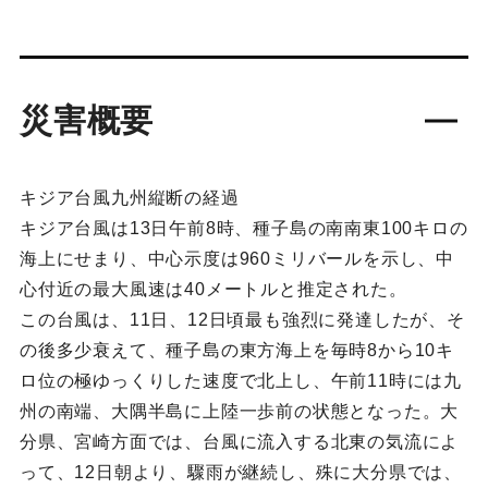
災害概要
キジア台風九州縦断の経過
キジア台風は13日午前8時、種子島の南南東100キロの
海上にせまり、中心示度は960ミリバールを示し、中
心付近の最大風速は40メートルと推定された。
この台風は、11日、12日頃最も強烈に発達したが、そ
の後多少衰えて、種子島の東方海上を毎時8から10キ
ロ位の極ゆっくりした速度で北上し、午前11時には九
州の南端、大隅半島に上陸一歩前の状態となった。大
分県、宮崎方面では、台風に流入する北東の気流によ
って、12日朝より、驟雨が継続し、殊に大分県では、