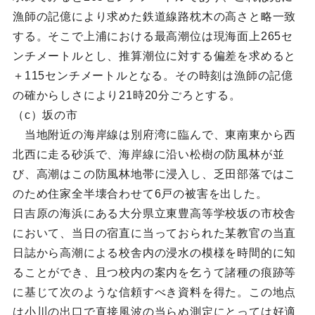
漁師の記億により求めた鉄道線路枕木の高さと略一致
する。そこで上浦における最高潮位は現海面上265セ
ンチメートルとし、推算潮位に対する偏差を求めると
＋115センチメートルとなる。その時刻は漁師の記億
の確からしさにより21時20分ごろとする。
（c）坂の市
当地附近の海岸線は別府湾に臨んで、東南東から西
北西に走る砂浜で、海岸線に沿い松樹の防風林が並
び、高潮はこの防風林地帯に浸入し、乏田部落ではこ
のため住家全半壊合わせて6戸の被害を出した。
日吉原の海浜にある大分県立東豊高等学校坂の市校舎
において、当日の宿直に当っておられた某教官の当直
日誌から高潮による校舎内の浸水の模様を時間的に知
ることができ、且つ校内の案内を乞うて諸種の痕跡等
に基じて次のような信頼すべき資料を得た。この地点
は小川の出口で直接風波の当らぬ測定にとっては好適