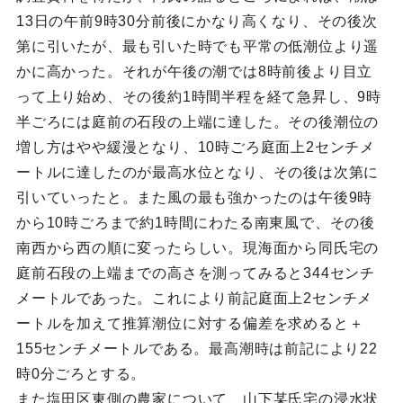
13日の午前9時30分前後にかなり高くなり、その後次
第に引いたが、最も引いた時でも平常の低潮位より遥
かに高かった。それが午後の潮では8時前後より目立
って上り始め、その後約1時間半程を経て急昇し、9時
半ごろには庭前の石段の上端に達した。その後潮位の
増し方はやや緩漫となり、10時ごろ庭面上2センチメ
ートルに達したのが最高水位となり、その後は次第に
引いていったと。また風の最も強かったのは午後9時
から10時ごろまで約1時間にわたる南東風で、その後
南西から西の順に変ったらしい。現海面から同氏宅の
庭前石段の上端までの高さを測ってみると344センチ
メートルであった。これにより前記庭面上2センチメ
ートルを加えて推算潮位に対する偏差を求めると＋
155センチメートルである。最高潮時は前記により22
時0分ごろとする。
また塩田区東側の農家について、山下某氏宅の浸水状