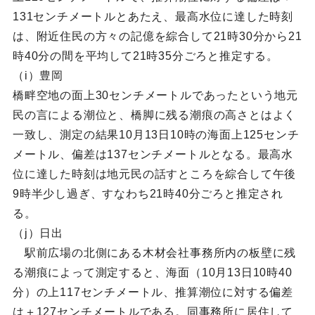
131センチメートルとあたえ、最高水位に達した時刻
は、附近住民の方々の記億を綜合して21時30分から21
時40分の間を平均して21時35分ごろと推定する。
（i）豊岡
橋畔空地の面上30センチメートルであったという地元
民の言による潮位と、橋脚に残る潮痕の高さとはよく
一致し、測定の結果10月13日10時の海面上125センチ
メートル、偏差は137センチメートルとなる。最高水
位に達した時刻は地元民の話すところを綜合して午後
9時半少し過ぎ、すなわち21時40分ごろと推定され
る。
（j）日出
駅前広場の北側にある木材会社事務所内の板壁に残
る潮痕によって測定すると、海面（10月13日10時40
分）の上117センチメートル、推算潮位に対する偏差
は＋127センチメートルである。同事務所に居住して