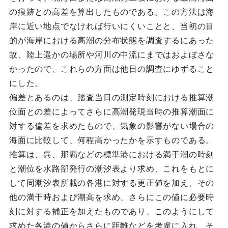
の痕跡との高差を算出したものである。この方法は海
岸に近い地点でなければ行いにくいことと、当初の目
的が海岸における高潮の分布状態を調査するにあった
故、陸上遥かの場所や河川の中流にまではおよぼさな
かったので、これらの方面は他日の調査にゆずること
にした。
偏差とあるのは、踏査当日の測定時刻における推算潮
位面との差によってさらに高潮発現当時の推算潮面に
対する偏差を求めたもので、気象の影響がない場合の
海面に比較して、何程高かったかを示すものである。
推算は、呉、那覇などの標準港における満干潮の時刻
と潮位を水路部発行の潮汐表より求め、これをもとに
して同潮汐表所載の各港に対する更正値を加え、その
他の満干時および潮高を求め、さらにこの値に必要時
刻に対する補正を加えたものであり、このようにして
求めた各港の値からさらに距離などを考慮に入れ、そ