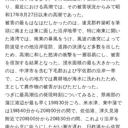
り、最近における高潮では、その被害状況からみて昭
和17年8月27日以来の高潮であった。
被害の最もはなはだしかったのは、速見郡杵築町を筆
頭に南または東に面した沿岸地帯で、特に南東に開い
た港湾では、南東の暴風をうけ、風波の激突によって
防波堤その他沿岸堤防、道路の決潰など多数を出した
ため、高潮に和した怒涛の衝撃を一層容易にし、被害
を倍加する結果となった。浸水面積の最も大きかった
のは、中津市を含む下毛郡および宇佐郡の沿岸一帯
で、これらの地方では農耕地が海水に洗われたため、
主として農作物の被害がおびただしかった。
つぎに最高潮位の発現時刻についてみると、県南部の
蒲江港辺が最も早く19時30分ごろ、米水津、東中蒲で
は19時40分から20時00分の間で、佐伯港、津久見港
附近で20時00分から20時30分の間、これより沿岸を
南から北に向うにしたがい漸次遅れ、臼杵港から佐賀