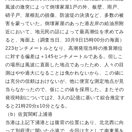
風波の激突によって倒壊家屋1戸の外、板壁、雨戸、
硝子戸、屋根乱の損傷、防波堤の決潰など、多数の被
害を蒙っていた。倒壊家屋のあった港左岸の給油所附
近において、地元民の話によって最高潮位を求めてみ
ると、海面上（調査当日、10月9日15時00分の海面）
223センチメートルとなり、高潮発現当時の推算潮位
に対する偏差は＋145センチメートルである。但しこ
の場所は風波に直面した地点であったため、人々の目
測はやや過大になることは免かれないから、この値に
は充分の信頼はおけないが、他に便宜な測定地点が見
当らなかったので、仮にこの値を採用した。またその
発現時刻については2、3人の記億に基いて綜合推定す
ると21時20分±10分となる。
（b）佐賀関町上浦港
当港は上記下浦港とは腹背の位置にあり、北北西に向
って別府湾に開いた小港で、今回は主として南東風を