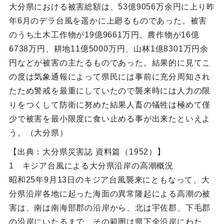
大分県における被害総額は、53億9056万余円に上り昨
年6月のデラ台風を遥かに上廻るものであった。被害
のうち土木工作物が19億9661万円、農作物が16億
6738万円、耕地11億5000万円、山林1億8301万円余
円などが被害の主たるものであった。結果的に見てこ
の度は気象通報によって県民には事前に充分周知され
たため警戒を最重にしていたので襲来時には人力の限
りをつくして防衛に努めた結果人畜の犠牲は極めて僅
少で被害を最小限度に食い止める事が出来たといえよ
う。（大分県）
【出典：大分県災害誌 資料篇（1952）】
1 キジア台風による大分県沿岸の高潮概況
昭和25年9月13日のキジア台風襲来にともなって、大
分県沿岸各地に起った海面の異常隆起による高潮の被
害は、南は南海部郡の沿岸から、北は宇佐郡、下毛郡
の沿岸にいたるまで、その範囲は県下全沿岸にわた