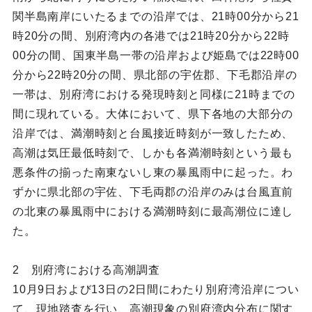
関半島南岸にいたるまでの沿岸では、21時00分から21
時20分の間、別府湾内の各港では21時20分から22時
00分の間、国東半島一帯の沿岸および姫島では22時00
分から22時20分の間、県北部の宇佐郡、下毛郡沿岸の
一帯は、別府湾における発現時刻と同様に21時までの
間に現れている。大体において、県下各地の大部分の
沿岸では、満潮時刻と台風接近時刻が一致したため、
高潮は気圧最低時刻で、しかも各満潮時刻という最も
悪条件の揃った南東ないし東の暴風雨中に起った。わ
ずかに県北部の宇佐、下毛両郡の沿岸のみは台風直前
の北東の暴風雨中における満潮時刻に最高潮位に達し
た。
2 別府湾における高潮調査
10月9日および13日の2日間にわたり別府湾沿岸につい
て、現地踏査を行い、高潮現象の別府湾内分布に関す