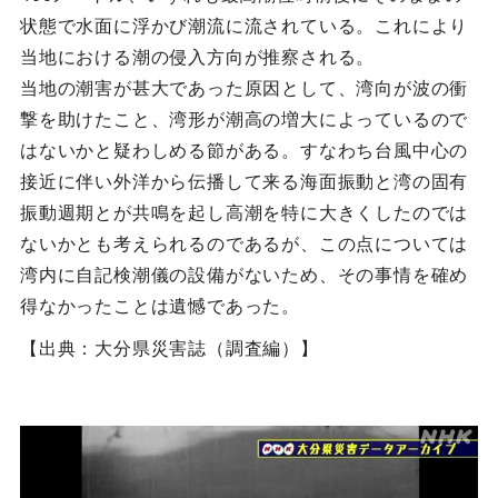
状態で水面に浮かび潮流に流されている。これにより
当地における潮の侵入方向が推察される。
当地の潮害が甚大であった原因として、湾向が波の衝
撃を助けたこと、湾形が潮高の増大によっているので
はないかと疑わしめる節がある。すなわち台風中心の
接近に伴い外洋から伝播して来る海面振動と湾の固有
振動週期とが共鳴を起し高潮を特に大きくしたのでは
ないかとも考えられるのであるが、この点については
湾内に自記検潮儀の設備がないため、その事情を確め
得なかったことは遺憾であった。
【出典：大分県災害誌（調査編）】