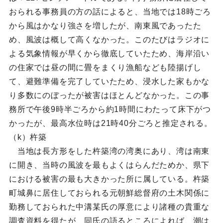
おられる事務員の方の話によると、当地では18時ごろ
から風はかなり強さを増したが、南東風であったた
め、風波は概して高くなかった。このたびはラジオに
よる気象情報が早くから徹底していたため、海岸沿い
の住家では昼の間に畳をまくり漁船なども陸揚げし
て、避難準備を完了していたため、浸水した家もかな
り多数にのぼったが被害はほとんどなかった。この事
務所で午後9時半ごろから約1時間にわたって床下がつ
かったが、最高水位時は21時40分ごろと推定される。
（k）杵築
当地は長方形をした杵築湾の湾奥にあり、湾は南東
に開き、当時の風波を最もよくはらんだためか、県下
における被害の最も大きかった所に属している。杵築
町城鼻に居住しておられる元朝鮮総督府の土木関係に
勤務しておられた中溝某氏の厚意により諸種の貴重な
調査資料を得たが、同氏の語るところによれば、潮は