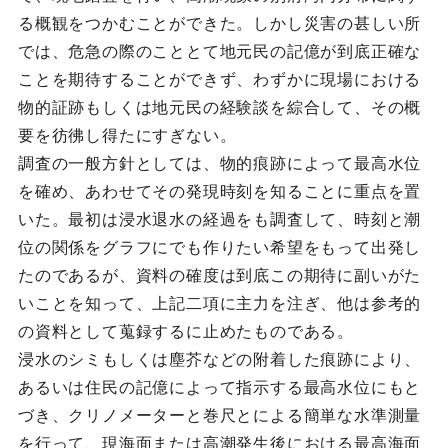
る概観をつかむことができた。しかし災害の甚しい所
では、危急の際のこととて地元民の記億が到底正確な
ことを期待することができず、わずかに現場における
物的証跡もしくは地元民の経験談を綜合して、その概
要を彷彿し得たにすぎない。
調査の一般方針としては、物的痕跡によって最高水位
を確め、あわせてその発現時刻を知ることに重点を置
いた。最初は浸水退水の経過をも調査して、時刻と潮
位の関係をグラフにでも作りたい希望をもって出発し
たのであるが、資料の確度は到底この期待に副いがた
いことを知って、上記二項に主力を注ぎ、他は参考的
の資料として蒐録するに止めたものである。
浸水のシミもしくは塵芥などの附着した痕跡により、
あるいは住民の記億によって指示する最高水位にもと
づき、クリノメーターと巻尺とによる簡単な水準測量
を行って、現海面または高潮発生後における最高海面