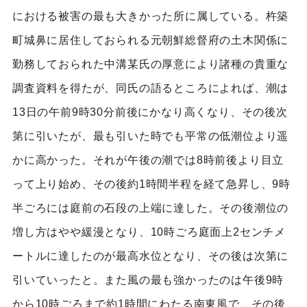
における被害の最も大きかった所に属している。杵築
町城鼻に居住しておられる元朝鮮総督府の土木関係に
勤務しておられた中溝某氏の厚意により諸種の貴重な
調査資料を得たが、同氏の語るところによれば、潮は
13日の午前9時30分前後にかなり高くなり、その後次
第に引いたが、最も引いた時でも平常の低潮位より遥
かに高かった。それが午後の潮では8時前後より目立
って上り始め、その後約1時間半程を経て急昇し、9時
半ごろには庭前の石段の上端に達した。その後潮位の
増し方はやや緩漫となり、10時ごろ庭面上2センチメ
ートルに達したのが最高水位となり、その後は次第に
引いていったと。また風の最も強かったのは午後9時
から10時ごろまで約1時間にわたる南東風で、その後