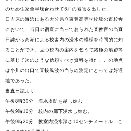
のため住家全半壊合わせて6戸の被害を出した。
日吉原の海浜にある大分県立東豊高等学校坂の市校舎
において、当日の宿直に当っておられた某教官の当直
日誌から高潮による校舎内の浸水の模様を時間的に知
ることができ、且つ校内の案内を乞うて諸種の痕跡等
に基じて次のような信頼すべき資料を得た。この地点
は小川の出口で直接風波の当らぬ測定にとっては好適
地であった。
当直日誌より
午後8時30分 海水堤防を越し始む
午後9時10分 校内の廊下浸水し始む。
午後9時20分 教室内浸水深さ10センチメートル、こ