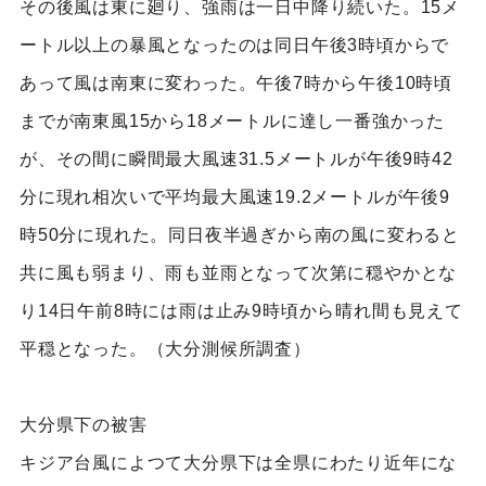
その後風は東に廻り、強雨は一日中降り続いた。15メ
ートル以上の暴風となったのは同日午後3時頃からで
あって風は南東に変わった。午後7時から午後10時頃
までが南東風15から18メートルに達し一番強かった
が、その間に瞬間最大風速31.5メートルが午後9時42
分に現れ相次いで平均最大風速19.2メートルが午後9
時50分に現れた。同日夜半過ぎから南の風に変わると
共に風も弱まり、雨も並雨となって次第に穏やかとな
り14日午前8時には雨は止み9時頃から晴れ間も見えて
平穏となった。（大分測候所調査）
大分県下の被害
キジア台風によつて大分県下は全県にわたり近年にな