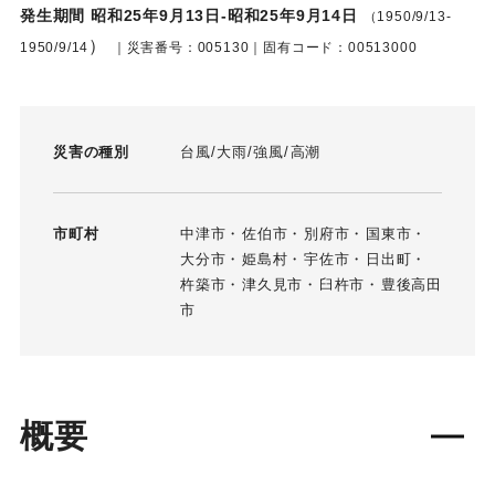
発生期間 昭和25年9月13日-昭和25年9月14日
（1950/9/13-
）
1950/9/14
｜災害番号：005130｜固有コード：00513000
災害の種別
台風
大雨
強風
高潮
市町村
中津市
佐伯市
別府市
国東市
大分市
姫島村
宇佐市
日出町
杵築市
津久見市
臼杵市
豊後高田
市
概要