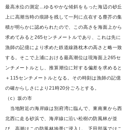
最高水位の測定…ゆるやかな傾斜をもった海辺の砂丘
上に高潮当時の痕跡を残して一列に点在する塵芥の集
積が明らかに認められたので、この高さを海面上から
求めてみると265センチメートルであり、これは先に
漁師の記億により求めた鉄道線路枕木の高さと略一致
する。そこで上浦における最高潮位は現海面上265セ
ンチメートルとし、推算潮位に対する偏差を求めると
＋115センチメートルとなる。その時刻は漁師の記億
の確からしさにより21時20分ごろとする。
（c）坂の市
当地附近の海岸線は別府湾に臨んで、東南東から西
北西に走る砂浜で、海岸線に沿い松樹の防風林が並
び、高潮はこの防風林地帯に浸入し、乏田部落ではこ