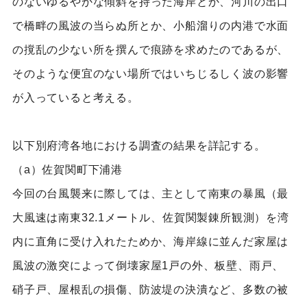
のないゆるやかな傾斜を持った海岸とか、河川の出口
で橋畔の風波の当らぬ所とか、小船溜りの内港で水面
の撹乱の少ない所を撰んで痕跡を求めたのであるが、
そのような便宜のない場所ではいちじるしく波の影響
が入っていると考える。
以下別府湾各地における調査の結果を詳記する。
（a）佐賀関町下浦港
今回の台風襲来に際しては、主として南東の暴風（最
大風速は南東32.1メートル、佐賀関製錬所観測）を湾
内に直角に受け入れたためか、海岸線に並んだ家屋は
風波の激突によって倒壊家屋1戸の外、板壁、雨戸、
硝子戸、屋根乱の損傷、防波堤の決潰など、多数の被