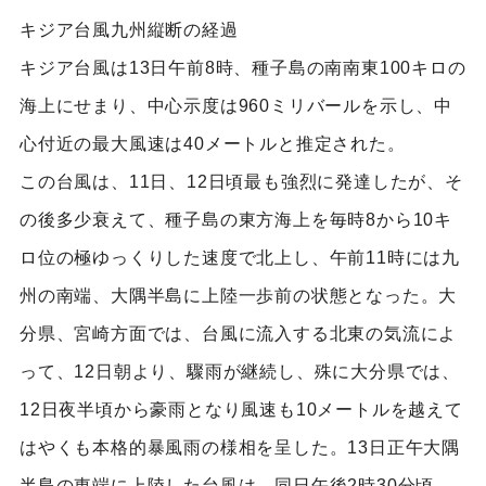
キジア台風九州縦断の経過
キジア台風は13日午前8時、種子島の南南東100キロの
海上にせまり、中心示度は960ミリバールを示し、中
心付近の最大風速は40メートルと推定された。
この台風は、11日、12日頃最も強烈に発達したが、そ
の後多少衰えて、種子島の東方海上を毎時8から10キ
ロ位の極ゆっくりした速度で北上し、午前11時には九
州の南端、大隅半島に上陸一歩前の状態となった。大
分県、宮崎方面では、台風に流入する北東の気流によ
って、12日朝より、驟雨が継続し、殊に大分県では、
12日夜半頃から豪雨となり風速も10メートルを越えて
はやくも本格的暴風雨の様相を呈した。13日正午大隅
半島の東端に上陸した台風は、同日午後2時30分頃、