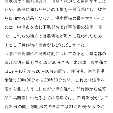
防波堤その他沿岸堤防、道路の決潰など多数を出した
ため、高潮に和した怒涛の衝撃を一層容易にし、被害
を倍加する結果となった。浸水面積の最も大きかった
のは、中津市を含む下毛郡および宇佐郡の沿岸一帯
で、これらの地方では農耕地が海水に洗われたため、
主として農作物の被害がおびただしかった。
つぎに最高潮位の発現時刻についてみると、県南部の
蒲江港辺が最も早く19時30分ごろ、米水津、東中蒲で
は19時40分から20時00分の間で、佐伯港、津久見港
附近で20時00分から20時30分の間、これより沿岸を
南から北に向うにしたがい漸次遅れ、臼杵港から佐賀
関半島南岸にいたるまでの沿岸では、21時00分から21
時20分の間、別府湾内の各港では21時20分から22時