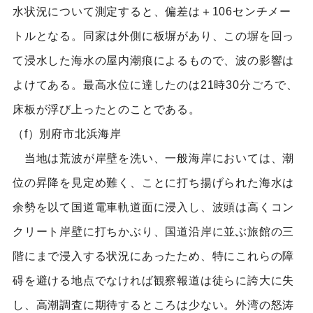
水状況について測定すると、偏差は＋106センチメー
トルとなる。同家は外側に板塀があり、この塀を回っ
て浸水した海水の屋内潮痕によるもので、波の影響は
よけてある。最高水位に達したのは21時30分ごろで、
床板が浮び上ったとのことである。
（f）別府市北浜海岸
当地は荒波が岸壁を洗い、一般海岸においては、潮
位の昇降を見定め難く、ことに打ち揚げられた海水は
余勢を以て国道電車軌道面に浸入し、波頭は高くコン
クリート岸壁に打ちかぶり、国道沿岸に並ぶ旅館の三
階にまで浸入する状況にあったため、特にこれらの障
碍を避ける地点でなければ観察報道は徒らに誇大に失
し、高潮調査に期待するところは少ない。外湾の怒涛