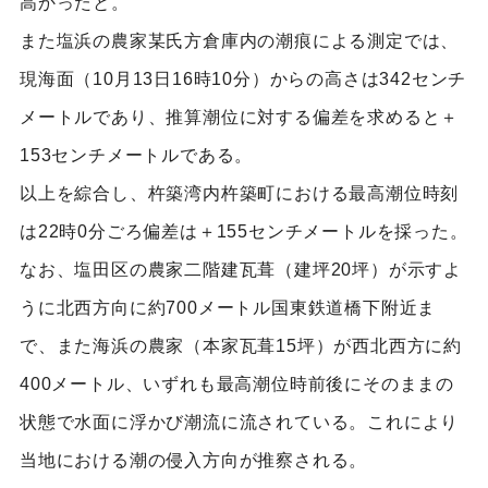
高かったと。
また塩浜の農家某氏方倉庫内の潮痕による測定では、
現海面（10月13日16時10分）からの高さは342センチ
メートルであり、推算潮位に対する偏差を求めると＋
153センチメートルである。
以上を綜合し、杵築湾内杵築町における最高潮位時刻
は22時0分ごろ偏差は＋155センチメートルを採った。
なお、塩田区の農家二階建瓦葺（建坪20坪）が示すよ
うに北西方向に約700メートル国東鉄道橋下附近ま
で、また海浜の農家（本家瓦葺15坪）が西北西方に約
400メートル、いずれも最高潮位時前後にそのままの
状態で水面に浮かび潮流に流されている。これにより
当地における潮の侵入方向が推察される。