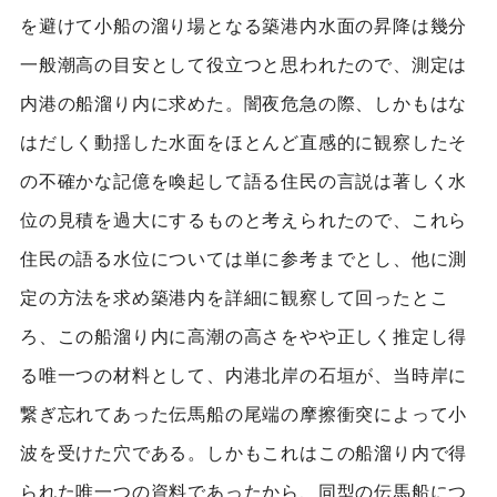
を避けて小船の溜り場となる築港内水面の昇降は幾分
一般潮高の目安として役立つと思われたので、測定は
内港の船溜り内に求めた。闇夜危急の際、しかもはな
はだしく動揺した水面をほとんど直感的に観察したそ
の不確かな記億を喚起して語る住民の言説は著しく水
位の見積を過大にするものと考えられたので、これら
住民の語る水位については単に参考までとし、他に測
定の方法を求め築港内を詳細に観察して回ったとこ
ろ、この船溜り内に高潮の高さをやや正しく推定し得
る唯一つの材料として、内港北岸の石垣が、当時岸に
繋ぎ忘れてあった伝馬船の尾端の摩擦衝突によって小
波を受けた穴である。しかもこれはこの船溜り内で得
られた唯一つの資料であったから、同型の伝馬船につ