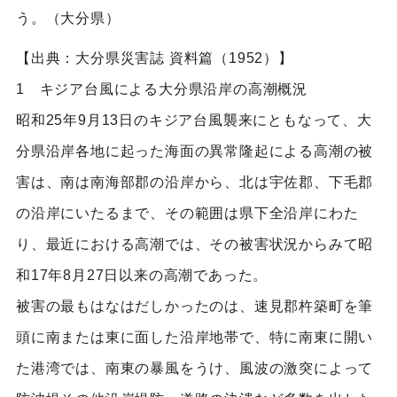
う。（大分県）
【出典：大分県災害誌 資料篇（1952）】
1 キジア台風による大分県沿岸の高潮概況
昭和25年9月13日のキジア台風襲来にともなって、大
分県沿岸各地に起った海面の異常隆起による高潮の被
害は、南は南海部郡の沿岸から、北は宇佐郡、下毛郡
の沿岸にいたるまで、その範囲は県下全沿岸にわた
り、最近における高潮では、その被害状況からみて昭
和17年8月27日以来の高潮であった。
被害の最もはなはだしかったのは、速見郡杵築町を筆
頭に南または東に面した沿岸地帯で、特に南東に開い
た港湾では、南東の暴風をうけ、風波の激突によって