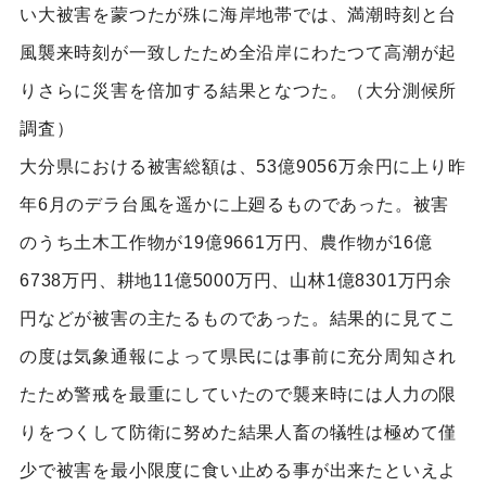
い大被害を蒙つたが殊に海岸地帯では、満潮時刻と台
風襲来時刻が一致したため全沿岸にわたつて高潮が起
りさらに災害を倍加する結果となつた。（大分測候所
調査）
大分県における被害総額は、53億9056万余円に上り昨
年6月のデラ台風を遥かに上廻るものであった。被害
のうち土木工作物が19億9661万円、農作物が16億
6738万円、耕地11億5000万円、山林1億8301万円余
円などが被害の主たるものであった。結果的に見てこ
の度は気象通報によって県民には事前に充分周知され
たため警戒を最重にしていたので襲来時には人力の限
りをつくして防衛に努めた結果人畜の犠牲は極めて僅
少で被害を最小限度に食い止める事が出来たといえよ