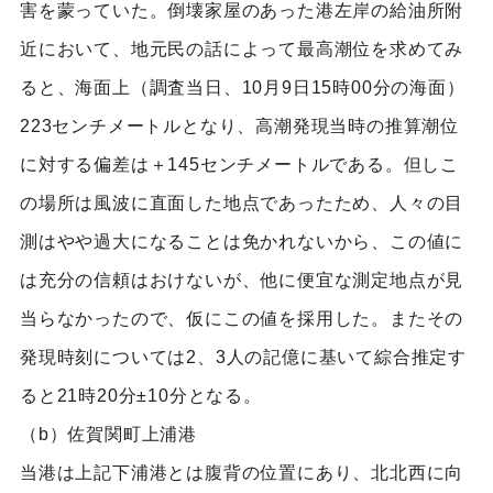
害を蒙っていた。倒壊家屋のあった港左岸の給油所附
近において、地元民の話によって最高潮位を求めてみ
ると、海面上（調査当日、10月9日15時00分の海面）
223センチメートルとなり、高潮発現当時の推算潮位
に対する偏差は＋145センチメートルである。但しこ
の場所は風波に直面した地点であったため、人々の目
測はやや過大になることは免かれないから、この値に
は充分の信頼はおけないが、他に便宜な測定地点が見
当らなかったので、仮にこの値を採用した。またその
発現時刻については2、3人の記億に基いて綜合推定す
ると21時20分±10分となる。
（b）佐賀関町上浦港
当港は上記下浦港とは腹背の位置にあり、北北西に向