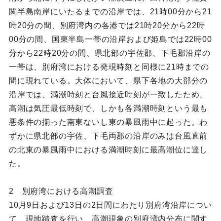
関半島南岸にいたるまでの沿岸では、21時00分から21
時20分の間、別府湾内の各港では21時20分から22時
00分の間、国東半島一帯の沿岸および姫島では22時00
分から22時20分の間、県北部の宇佐郡、下毛郡沿岸の
一帯は、別府湾における発現時刻と同様に21時までの
間に現れている。大体において、県下各地の大部分の
沿岸では、満潮時刻と台風接近時刻が一致したため、
高潮は気圧最低時刻で、しかも各満潮時刻という最も
悪条件の揃った南東ないし東の暴風雨中に起った。わ
ずかに県北部の宇佐、下毛両郡の沿岸のみは台風直前
の北東の暴風雨中における満潮時刻に最高潮位に達し
た。
2 別府湾における高潮調査
10月9日および13日の2日間にわたり別府湾沿岸につい
て、現地踏査を行い、高潮現象の別府湾内分布に関す