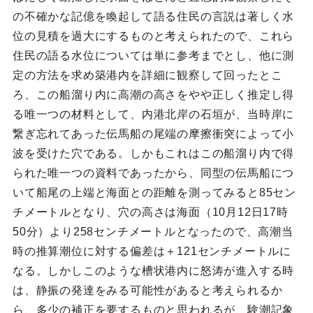
の不確かな記億を喚起して語る住民の言説は著しく水
位の見積を過大にするものと考えられたので、これら
住民の語る水位については単に参考までとし、他に測
定の方法を求め築港内を詳細に観察して回ったとこ
ろ、この船溜り内に高潮の高さをやや正しく推定し得
る唯一つの材料として、内港北岸の石垣が、当時岸に
繋ぎ忘れてあった伝馬船の尾端の摩擦衝突によって小
波を受けた穴である。しかもこれはこの船溜り内で得
られた唯一つの資料であったから、同型の伝馬船につ
いて船尾の上端と海面との距離を測ってみると85セン
チメートルとなり、穴の高さは海面（10月12日17時
50分）より258センチメートルとなったので、高潮当
時の推算潮位に対する偏差は＋121センチメートルに
なる。しかしこのような槽状港内に怒涛が進入する時
は、静振の発達をみる可能性があると考えられるか
ら、多少の補正を要するものと思われるが、験潮記象