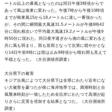
ートル以上の暴風となったのは同日午後3時頃からで
あって風は南東に変わった。午後7時から午後10時頃
までが南東風15から18メートルに達し一番強かった
が、その間に瞬間最大風速31.5メートルが午後9時42
分に現れ相次いで平均最大風速19.2メートルが午後9
時50分に現れた。同日夜半過ぎから南の風に変わると
共に風も弱まり、雨も並雨となって次第に穏やかとな
り14日午前8時には雨は止み9時頃から晴れ間も見えて
平穏となった。（大分測候所調査）
大分県下の被害
キジア台風によつて大分県下は全県にわたり近年にな
い大被害を蒙つたが殊に海岸地帯では、満潮時刻と台
風襲来時刻が一致したため全沿岸にわたつて高潮が起
りさらに災害を倍加する結果となつた。（大分測候所
調査）