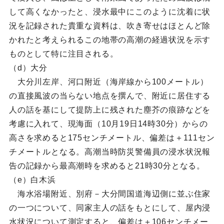
して高くなかったと、浸水最中にこのように沈着に状
況を記録された貴重な資料は、吹き寄せはほとんど除
かれたと考えられるこの地帯の高潮の経過状況を示す
ものとして特に注目される。
（d）大分
大分川左岸、河口附近（海岸線から100メートル）
の直接風波の当らない地点を撰んで、附近に居住する
人の話を基にして提防上に残された塵芥の痕跡などを
考慮に入れて、現海面（10月19日14時30分）からの
高さを求めると175センチメートル、偏差は＋111セン
チメートルとなる。高潮当時防災警備員の浸水状況報
告の記録から最高潮時を求めると21時30分となる。
（e）白木浜
海水浴場附近、別府－大分間国道海辺側に並ぶ住家
の一つについて、同家主人の話をもとにして、屋内浸
水状況について測定すると、偏差は＋106センチメー