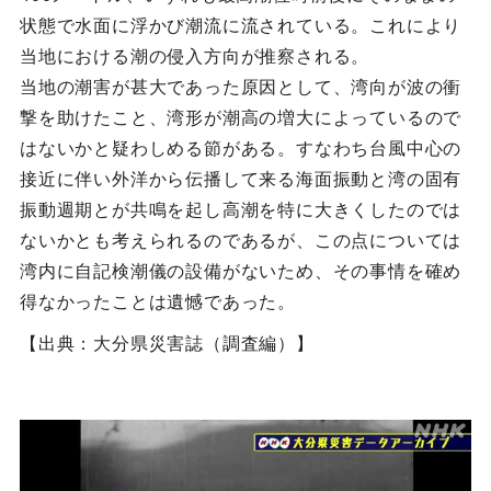
状態で水面に浮かび潮流に流されている。これにより
当地における潮の侵入方向が推察される。
当地の潮害が甚大であった原因として、湾向が波の衝
撃を助けたこと、湾形が潮高の増大によっているので
はないかと疑わしめる節がある。すなわち台風中心の
接近に伴い外洋から伝播して来る海面振動と湾の固有
振動週期とが共鳴を起し高潮を特に大きくしたのでは
ないかとも考えられるのであるが、この点については
湾内に自記検潮儀の設備がないため、その事情を確め
得なかったことは遺憾であった。
【出典：大分県災害誌（調査編）】