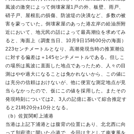
風波の激突によって倒壊家屋1戸の外、板壁、雨戸、
硝子戸、屋根乱の損傷、防波堤の決潰など、多数の被
害を蒙っていた。倒壊家屋のあった港左岸の給油所附
近において、地元民の話によって最高潮位を求めてみ
ると、海面上（調査当日、10月9日15時00分の海面）
223センチメートルとなり、高潮発現当時の推算潮位
に対する偏差は＋145センチメートルである。但しこ
の場所は風波に直面した地点であったため、人々の目
測はやや過大になることは免かれないから、この値に
は充分の信頼はおけないが、他に便宜な測定地点が見
当らなかったので、仮にこの値を採用した。またその
発現時刻については2、3人の記億に基いて綜合推定す
ると21時20分±10分となる。
（b）佐賀関町上浦港
当港は上記下浦港とは腹背の位置にあり、北北西に向
って別府湾に開いた小港で、今回は主として南東風を