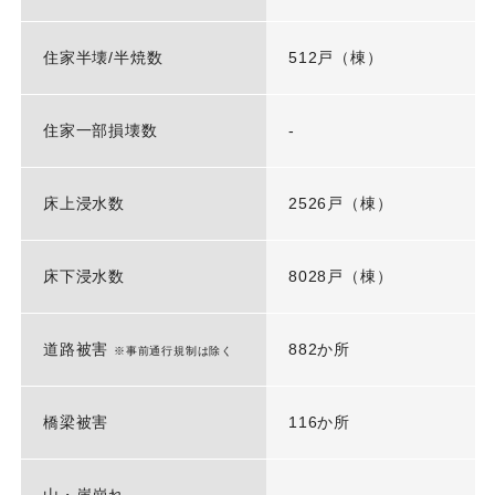
住家半壊/半焼数
512戸（棟）
住家一部損壊数
-
床上浸水数
2526戸（棟）
床下浸水数
8028戸（棟）
道路被害
882か所
※事前通行規制は除く
橋梁被害
116か所
山・崖崩れ
-