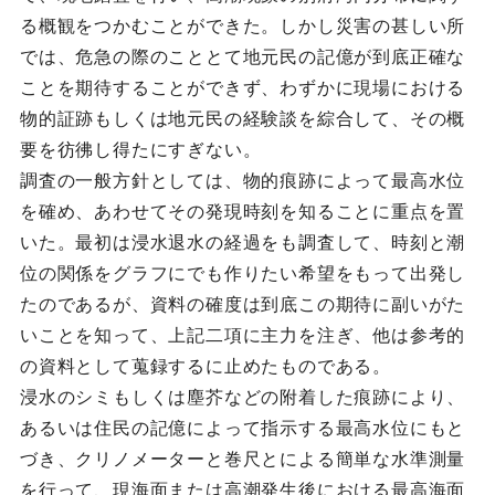
る概観をつかむことができた。しかし災害の甚しい所
では、危急の際のこととて地元民の記億が到底正確な
ことを期待することができず、わずかに現場における
物的証跡もしくは地元民の経験談を綜合して、その概
要を彷彿し得たにすぎない。
調査の一般方針としては、物的痕跡によって最高水位
を確め、あわせてその発現時刻を知ることに重点を置
いた。最初は浸水退水の経過をも調査して、時刻と潮
位の関係をグラフにでも作りたい希望をもって出発し
たのであるが、資料の確度は到底この期待に副いがた
いことを知って、上記二項に主力を注ぎ、他は参考的
の資料として蒐録するに止めたものである。
浸水のシミもしくは塵芥などの附着した痕跡により、
あるいは住民の記億によって指示する最高水位にもと
づき、クリノメーターと巻尺とによる簡単な水準測量
を行って、現海面または高潮発生後における最高海面