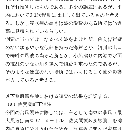
れぞれ推算したものである。多少の誤差はあるが、平
均において0.1米程度には正しく出ているものと考え
る。しかし浸水痕の高さは波の影響のある所では当過
高に見積られているらしい。
測定に当っては、なるべく波をよけた所、例えば岸壁
のないゆるやかな傾斜を持った海岸とか、河川の出口
で橋畔の風波の当らぬ所とか、小船溜りの内港で水面
の撹乱の少ない所を撰んで痕跡を求めたのであるが、
そのような便宜のない場所ではいちじるしく波の影響
が入っていると考える。
以下別府湾各地における調査の結果を詳記する。
（a）佐賀関町下浦港
今回の台風襲来に際しては、主として南東の暴風（最
大風速は南東32.1メートル、佐賀関製錬所観測）を湾
内に直角に受け入れたためか、海岸線に並んだ家屋は