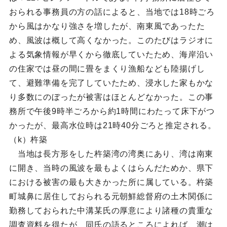
おられる事務員の方の話によると、当地では18時ごろ
から風はかなり強さを増したが、南東風であったた
め、風波は概して高くなかった。このたびはラジオに
よる気象情報が早くから徹底していたため、海岸沿い
の住家では昼の間に畳をまくり漁船なども陸揚げし
て、避難準備を完了していたため、浸水した家もかな
り多数にのぼったが被害はほとんどなかった。この事
務所で午後9時半ごろから約1時間にわたって床下がつ
かったが、最高水位時は21時40分ごろと推定される。
（k）杵築
当地は長方形をした杵築湾の湾奥にあり、湾は南東
に開き、当時の風波を最もよくはらんだためか、県下
における被害の最も大きかった所に属している。杵築
町城鼻に居住しておられる元朝鮮総督府の土木関係に
勤務しておられた中溝某氏の厚意により諸種の貴重な
調査資料を得たが、同氏の語るところによれば、潮は