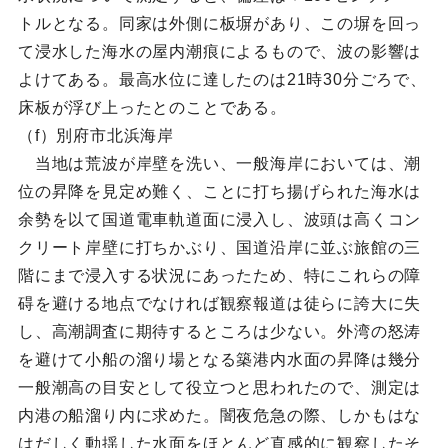
トルとなる。同家は外側に板塀があり、この塀を回っ
て浸水した海水の屋内潮痕によるもので、波の影響は
よけてある。最高水位に達したのは21時30分ごろで、
床板が浮び上ったとのことである。
（f）別府市北浜海岸
当地は荒波が岸壁を洗い、一般海岸においては、潮
位の昇降を見定め難く、ことに打ち揚げられた海水は
余勢を以て国道電車軌道面に浸入し、波頭は高くコン
クリート岸壁に打ちかぶり、国道沿岸に並ぶ旅館の三
階にまで浸入する状況にあったため、特にこれらの障
碍を避ける地点でなければ観察報道は徒らに誇大に失
し、高潮調査に期待するところは少ない。外湾の怒涛
を避けて小船の溜り場となる築港内水面の昇降は幾分
一般潮高の目安として役立つと思われたので、測定は
内港の船溜り内に求めた。闇夜危急の際、しかもはな
はだしく動揺した水面をほとんど直感的に観察したそ