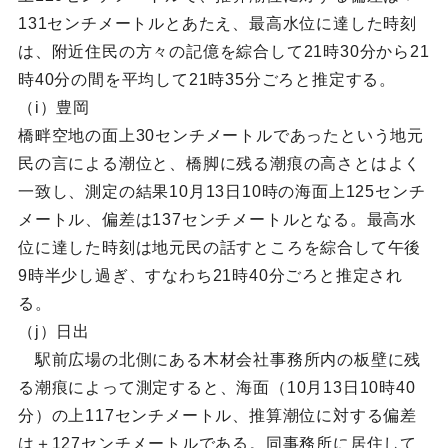
131センチメートルとあたえ、最高水位に達した時刻
は、附近住民の方々の記億を綜合して21時30分から21
時40分の間を平均して21時35分ごろと推定する。
（i）豊岡
橋畔空地の面上30センチメートルであったという地元
民の言による潮位と、橋脚に残る潮痕の高さとはよく
一致し、測定の結果10月13日10時の海面上125センチ
メートル、偏差は137センチメートルとなる。最高水
位に達した時刻は地元民の話すところを綜合して午後
9時半少し過ぎ、すなわち21時40分ごろと推定され
る。
（j）日出
駅前広場の北側にある木材会社事務所内の板壁に残
る潮痕によって測定すると、海面（10月13日10時40
分）の上117センチメートル、推算潮位に対する偏差
は＋127センチメートルである。同事務所に居住して