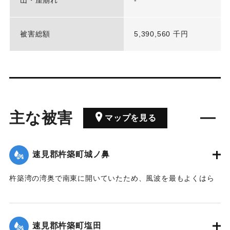
被害総額
5,390,560 千円
主な被害
マップを見る
速見郡杵築町城ノ鼻
杵築湾の湾奥で南東に開いていたため、風波を最もよくはら
み県内でも被害の最も大きかったところの一つである。高潮
により通常より155センチ水位が上昇した。
速見郡杵築町塩田
｜固有コード:
00513033