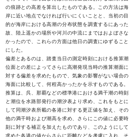
の痕跡との高差を算出したものである。この方法は海
岸に近い地点でなければ行いにくいことと、当初の目
的が海岸における高潮の分布状態を調査するにあった
故、陸上遥かの場所や河川の中流にまではおよぼさな
かったので、これらの方面は他日の調査にゆずること
にした。
偏差とあるのは、踏査当日の測定時刻における推算潮
位面との差によってさらに高潮発現当時の推算潮面に
対する偏差を求めたもので、気象の影響がない場合の
海面に比較して、何程高かったかを示すものである。
推算は、呉、那覇などの標準港における満干潮の時刻
と潮位を水路部発行の潮汐表より求め、これをもとに
して同潮汐表所載の各港に対する更正値を加え、その
他の満干時および潮高を求め、さらにこの値に必要時
刻に対する補正を加えたものであり、このようにして
求めた各港の値からさらに距離などを考慮に入れ、そ