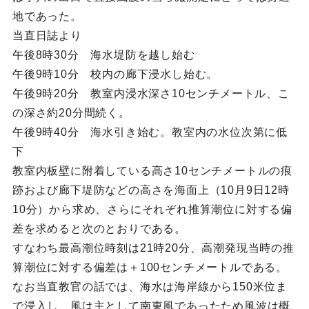
地であった。
当直日誌より
午後8時30分 海水堤防を越し始む
午後9時10分 校内の廊下浸水し始む。
午後9時20分 教室内浸水深さ10センチメートル、こ
の深さ約20分間続く。
午後9時40分 海水引き始む。教室内の水位次第に低
下
教室内板壁に附着している高さ10センチメートルの痕
跡および廊下堤防などの高さを海面上（10月9日12時
10分）から求め、さらにそれぞれ推算潮位に対する偏
差を求めると次のとおりである。
すなわち最高潮位時刻は21時20分、高潮発現当時の推
算潮位に対する偏差は＋100センチメートルである。
なお当直教官の話では、海水は海岸線から150米位ま
で浸入し、風は主として南東風であったため風波は概