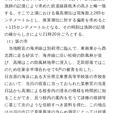
漁師の記億により求めた鉄道線路枕木の高さと略一致
する。そこで上浦における最高潮位は現海面上265セ
ンチメートルとし、推算潮位に対する偏差を求めると
＋115センチメートルとなる。その時刻は漁師の記億
の確からしさにより21時20分ごろとする。
（c）坂の市
当地附近の海岸線は別府湾に臨んで、東南東から西
北西に走る砂浜で、海岸線に沿い松樹の防風林が並
び、高潮はこの防風林地帯に浸入し、乏田部落ではこ
のため住家全半壊合わせて6戸の被害を出した。
日吉原の海浜にある大分県立東豊高等学校坂の市校舎
において、当日の宿直に当っておられた某教官の当直
日誌から高潮による校舎内の浸水の模様を時間的に知
ることができ、且つ校内の案内を乞うて諸種の痕跡等
に基じて次のような信頼すべき資料を得た。この地点
は小川の出口で直接風波の当らぬ測定にとっては好適