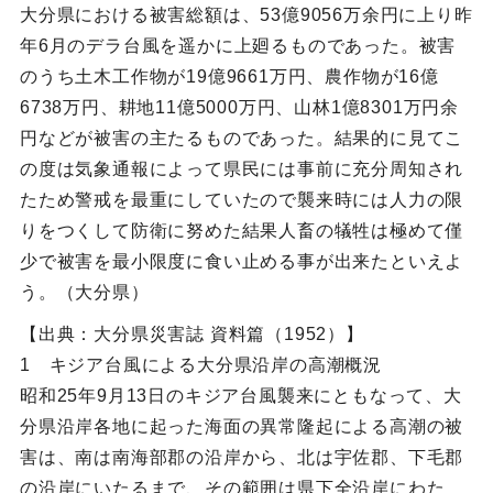
大分県における被害総額は、53億9056万余円に上り昨
年6月のデラ台風を遥かに上廻るものであった。被害
のうち土木工作物が19億9661万円、農作物が16億
6738万円、耕地11億5000万円、山林1億8301万円余
円などが被害の主たるものであった。結果的に見てこ
の度は気象通報によって県民には事前に充分周知され
たため警戒を最重にしていたので襲来時には人力の限
りをつくして防衛に努めた結果人畜の犠牲は極めて僅
少で被害を最小限度に食い止める事が出来たといえよ
う。（大分県）
【出典：大分県災害誌 資料篇（1952）】
1 キジア台風による大分県沿岸の高潮概況
昭和25年9月13日のキジア台風襲来にともなって、大
分県沿岸各地に起った海面の異常隆起による高潮の被
害は、南は南海部郡の沿岸から、北は宇佐郡、下毛郡
の沿岸にいたるまで、その範囲は県下全沿岸にわた