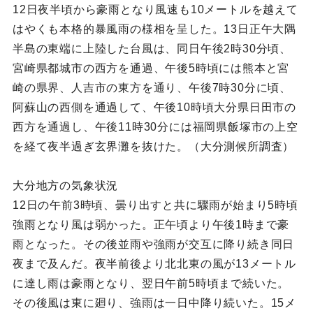
12日夜半頃から豪雨となり風速も10メートルを越えて
はやくも本格的暴風雨の様相を呈した。13日正午大隅
半島の東端に上陸した台風は、同日午後2時30分頃、
宮崎県都城市の西方を通過、午後5時頃には熊本と宮
崎の県界、人吉市の東方を通り、午後7時30分に頃、
阿蘇山の西側を通過して、午後10時頃大分県日田市の
西方を通過し、午後11時30分には福岡県飯塚市の上空
を経て夜半過ぎ玄界灘を抜けた。（大分測候所調査）
大分地方の気象状況
12日の午前3時頃、曇り出すと共に驟雨が始まり5時頃
強雨となり風は弱かった。正午頃より午後1時まで豪
雨となった。その後並雨や強雨が交互に降り続き同日
夜まで及んだ。夜半前後より北北東の風が13メートル
に達し雨は豪雨となり、翌日午前5時頃まで続いた。
その後風は東に廻り、強雨は一日中降り続いた。15メ