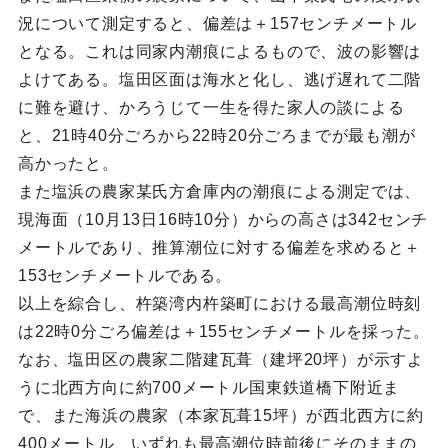
況について測定すると、偏差は＋157センチメートル
となる。これは同家内潮痕によるもので、波の影響は
よけてある。塩田区面は海水と化し、逃げ遅れて二階
に難を避け、かろうじて一生を得た家人の談による
と、21時40分ごろから22時20分ごろまでが最も潮が
高かったと。
また塩浜の農家某氏方倉庫内の潮痕による測定では、
現海面（10月13日16時10分）からの高さは342センチ
メートルであり、推算潮位に対する偏差を求めると＋
153センチメートルである。
以上を綜合し、杵築湾内杵築町における最高潮位時刻
は22時0分ごろ偏差は＋155センチメートルを採った。
なお、塩田区の農家二階建瓦葺（建坪20坪）が示すよ
うに北西方向に約700メートル国東鉄道橋下附近ま
で、また海浜の農家（本家瓦葺15坪）が西北西方に約
400メートル、いずれも最高潮位時前後にそのままの