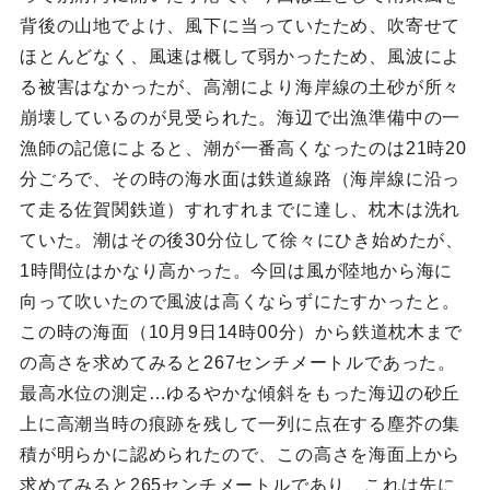
背後の山地でよけ、風下に当っていたため、吹寄せて
ほとんどなく、風速は概して弱かったため、風波によ
る被害はなかったが、高潮により海岸線の土砂が所々
崩壊しているのが見受られた。海辺で出漁準備中の一
漁師の記億によると、潮が一番高くなったのは21時20
分ごろで、その時の海水面は鉄道線路（海岸線に沿っ
て走る佐賀関鉄道）すれすれまでに達し、枕木は洗れ
ていた。潮はその後30分位して徐々にひき始めたが、
1時間位はかなり高かった。今回は風が陸地から海に
向って吹いたので風波は高くならずにたすかったと。
この時の海面（10月9日14時00分）から鉄道枕木まで
の高さを求めてみると267センチメートルであった。
最高水位の測定…ゆるやかな傾斜をもった海辺の砂丘
上に高潮当時の痕跡を残して一列に点在する塵芥の集
積が明らかに認められたので、この高さを海面上から
求めてみると265センチメートルであり、これは先に