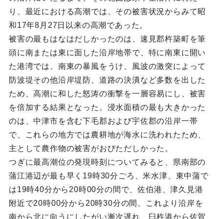
り、最近における高潮では、その被害状況からみて昭
和17年8月27日以来の高潮であった。
被害の最もはなはだしかったのは、速見郡杵築町を筆
頭に南または東に面した沿岸地帯で、特に南東に開い
た港湾では、南東の暴風をうけ、風波の激突によって
防波堤その他沿岸堤防、道路の決潰など多数を出した
ため、高潮に和した怒涛の衝撃を一層容易にし、被害
を倍加する結果となった。浸水面積の最も大きかった
のは、中津市を含む下毛郡および宇佐郡の沿岸一帯
で、これらの地方では農耕地が海水に洗われたため、
主として農作物の被害がおびただしかった。
つぎに最高潮位の発現時刻についてみると、県南部の
蒲江港辺が最も早く19時30分ごろ、米水津、東中蒲で
は19時40分から20時00分の間で、佐伯港、津久見港
附近で20時00分から20時30分の間、これより沿岸を
南から北に向うにしたがい漸次遅れ、臼杵港から佐賀