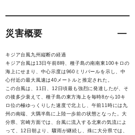
災害概要
キジア台風九州縦断の経過
キジア台風は13日午前8時、種子島の南南東100キロの
海上にせまり、中心示度は960ミリバールを示し、中
心付近の最大風速は40メートルと推定された。
この台風は、11日、12日頃最も強烈に発達したが、そ
の後多少衰えて、種子島の東方海上を毎時8から10キ
ロ位の極ゆっくりした速度で北上し、午前11時には九
州の南端、大隅半島に上陸一歩前の状態となった。大
分県、宮崎方面では、台風に流入する北東の気流によ
って、12日朝より、驟雨が継続し、殊に大分県では、