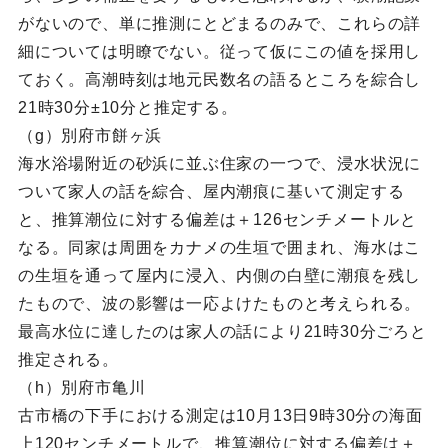
がないので、単に推測にとどまるのみで、これらの詳
細については明瞭でない。従って仮にこの値を採用し
ておく。高潮時刻は地元民数名の語るところを綜合し
21時30分±10分と推定する。
（g）別府市餅ヶ浜
海水浴場附近の砂浜に並ぶ住家の一つで、浸水状況に
ついて家人の話を綜合、屋内潮痕に基いて測定する
と、推算潮位に対する偏差は＋126センチメートルと
なる。同家は周囲をカナメの生垣で囲まれ、海水はこ
の生垣を通って屋内に浸入、内側の白壁に潮痕を残し
たもので、波の影響は一応よけたものと考えられる。
最高水位に達したのは家人の話により21時30分ごろと
推定される。
（h）別府市亀川
古市橋の下手における測定は10月13日9時30分の海面
上120センチメートルで、推算潮位に対する偏差は＋