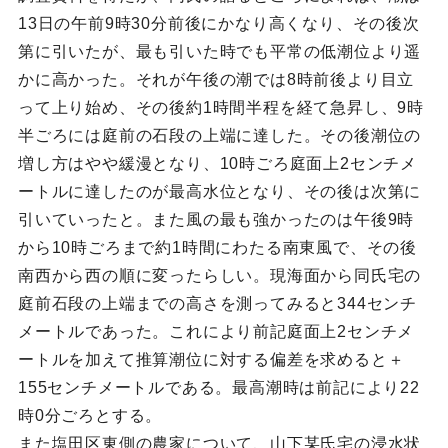
13日の午前9時30分前後にかなり高くなり、その後次
第に引いたが、最も引いた時でも平常の低潮位より遥
かに高かった。それが午後の潮では8時前後より目立
って上り始め、その後約1時間半程を経て急昇し、9時
半ごろには庭前の石段の上端に達した。その後潮位の
増し方はやや緩漫となり、10時ごろ庭面上2センチメ
ートルに達したのが最高水位となり、その後は次第に
引いていったと。また風の最も強かったのは午後9時
から10時ごろまで約1時間にわたる南東風で、その後
南西から西の順に変ったらしい。現海面から同氏宅の
庭前石段の上端までの高さを測ってみると344センチ
メートルであった。これにより前記庭面上2センチメ
ートルを加えて推算潮位に対する偏差を求めると＋
155センチメートルである。最高潮時は前記により22
時0分ごろとする。
また塩田区東側の農家について、山下某氏宅の浸水状