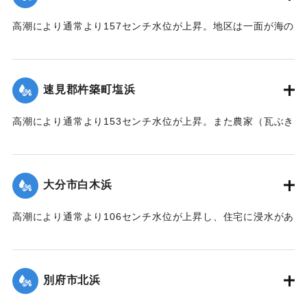
高潮により通常より157センチ水位が上昇。地区は一面が海の
ように浸水し、2階建瓦ぶき（建坪20坪）の農家が北西方向に
約700メートル国東鉄道橋下附近まで、そのままの状態で潮流
に流された。
速見郡杵築町塩浜
｜固有コード:
00513034
高潮により通常より153センチ水位が上昇。また農家（瓦ぶき
15坪）が西北西方に約400メートル、最高潮位時前後にその
ままの状態で潮流に流された。
大分市白木浜
｜固有コード:
00513035
高潮により通常より106センチ水位が上昇し、住宅に浸水があ
った。
｜固有コード:
00513029
別府市北浜