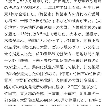
下浸水し58人が避難した。(日田地方）土砂崩れや道路
の決壊などが相次ぎ、上津江村では土石流が発生し民
家1棟が全壊した。(杵築市）杵築市内を流れる八坂川
も増水、一部で水田が冠水するなどの被害が出た。(大
分地方）大南地区の白滝橋下の大野川も警戒水位の7m
を超え、15時には8.5mまで達した。大木が、屋根が、
木船が流れ、橋脚にぶつかってくだけ散る。同橋下流
の左岸河川敷にある大野川ゴルフ場のグリーンの姿は
全く消え去った。(JR)豊肥線では緒方～朝地駅間の第
一大野川鉄橋、玉来～豊後竹田駅間の玉来川鉄橋の2
つが流失した。県内に鉄道が開通して以来、川の氾濫
で鉄橋が流失したのは初めて。(停電）竹田市の竹田変
電所、大野町の沈堕発電所、犬飼町の大野川変電所、
緒方町の軸丸発電所の構内に浸水、2日正午過ぎから
竹田市、直入郡の全域、三重町、千歳村、朝地町の一
部を除く大野郡全域の約34,500戸が停電した。17時に