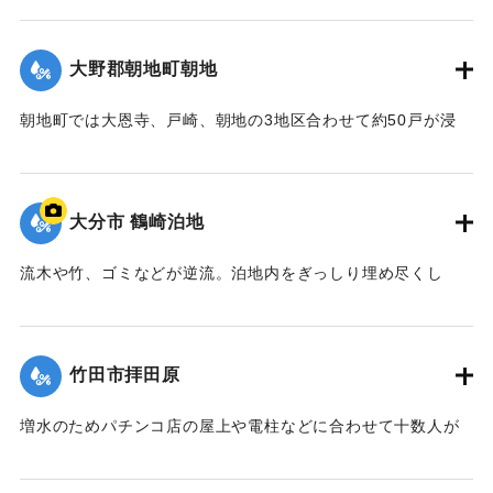
【出典：大分合同新聞 1990年7月3日夕刊7面】
大野郡朝地町朝地
｜固有コード:
00990042
朝地町では大恩寺、戸崎、朝地の3地区合わせて約50戸が浸
水。
【出典：大分合同新聞 1990年7月3日夕刊7面】
大分市 鶴崎泊地
｜固有コード:
00990043
流木や竹、ゴミなどが逆流。泊地内をぎっしり埋め尽くし
た。このため出漁を待っている三佐漁協の漁船60隻は“足止
め”。漁協幹部は「今は、ハモ、カレイ、クルマエビなどの漁
期。2日から出漁できず、これ以上出漁できない状態が続けば
竹田市拝田原
生活にも響いてくる」と語った。
【出典：大分合同新聞 1990年7月4日朝刊9面】
増水のためパチンコ店の屋上や電柱などに合わせて十数人が
取り残されたが、午後1時半ごろ県警がゴムボートで救出。近
｜固有コード:
00990044
くのレストランで孤立していた2人は自力で脱出した。