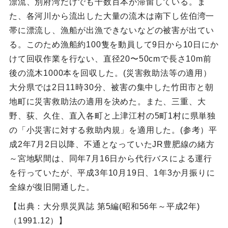
漂流、別府湾だけでも千数百本が滞留している。ま
た、各河川から流出した大量の流木は南下し佐伯湾一
帯に漂流し、漁船が出漁できないなどの被害が出てい
る。このため漁船約100隻を動員して9日から10日にか
けて回収作業を行ない、直径20〜50cmで長さ10m前
後の流木1000本を回収した。(災害救助法等の適用）
大分県では2日11時30分、被害の集中した竹田市と朝
地町に災害救助法の適用を決めた。また、三重、大
野、荻、久住、直入各町と上津江村の5町1村に県単独
の「小災害に対する救助内規」を適用した。(参考）平
成2年7月2日以降、不通となっていたJR豊肥線の緒方
～宮地駅間は、同年7月16日から代行バスによる運行
を行っていたが、平成3年10月19日、1年3か月振りに
全線が復旧開通した。
【出典：大分県災異誌 第5編(昭和56年～平成2年)
（1991.12）】