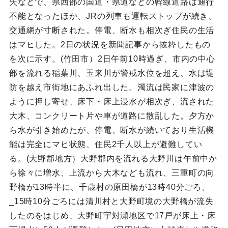
失などで、県西部の国道・県道などの幹線道路は通行
不能となったほか、JRの列車も運転ストップが続き、
交通網が寸断された。停電、断水も相次ぎ住民の生活
はマヒした。2日の状況を新聞記事から抜粋したもの
を次に示す。(竹田市）2日午前10時過ぎ、市内の中心
部を流れる稲葉川、玉来川が警戒水位を超え、水は堤
防を越え市街地にあふれ出した。濁流は民家に津波の
ように押し寄せ、床下・床上浸水が相次ぎ、流された
大木、コンクリート片や車が道路に散乱した。夕方か
ら水が引き始めたが、停電、断水が続いており生活機
能は完全にマヒ状態、住民2千人以上が避難してい
る。(大野郡地方）大野郡内を流れる大野川は午前中か
ら徐々に増水、上流から大木なども流れ、三重町の向
野橋が13時半に、千歳村の原田橋が13時40分ごろ、
_15時10分ごろには清川村と大野町境の大野橋が流失
したのをはじめ、大野町宇対瀬地区で17戸が床上・床