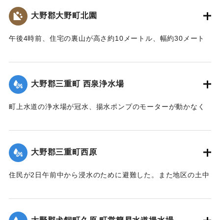
【出典：大分合同新聞 1990年7月3日朝刊19面】
大野郡大野町北園
｜固有コード:
00990036
午後4時前、住宅の裏山が高さ約10メートル、幅約30メート
ルにわたって崩れ、大量の土砂が畑を越え、約150メートル下
の木造2階建ての隠居部屋（延べ約70平方メートル）を直撃。
2階にいた70代の母親が閉じ込められた。大野郡東部消防署と
大野郡三重町 西泉浄水場
地区民、三重署などの53人が救出にあたり、4時20分ごろ助
け出した。女性はすり傷程度で元気。
町上水道の浄水場が冠水、揚水ポンプのモーターが動かなく
【出典：大分合同新聞 1990年7月3日朝刊19面】
なり、2日深夜から町内3349世帯で断水している。このため
町は自衛隊別府駐屯地の出動を要請、3日朝から、同別府駐屯
｜固有コード:
00990037
地の給水車2台と、役場、大野郡東部消防署の給水車合わせて
大野郡三重町西原
4台で飲料水の給水をしている。復旧には4日いっぱいかかる
もよう。
住民が2日午前中から浸水のために避難した。また地区の土中
【出典：大分合同新聞 1990年7月3日夕刊7面】
を通っている昭和井路（コンクリート管、直径約3メートル）
が長さ約10メートルにわたって決壊。近くの田畑が泥水をか
｜固有コード:
00990038
ぶるなどの被害が出ている。