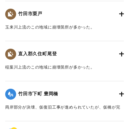
が、大野川の氾濫により床上浸水（1ｍ66cm）の被害を受け
た。
竹田市栗戸
平成5（1993）年にも浸水被害を受けた。
その後、元の位置より20m以上高い現在の位置に小学校は移
玉来川上流のこの地域に崩壊箇所が多かった。
転した。
【出典：大分合同新聞 1990年7月11日朝刊19面】
【出典：宗教法人浄流寺、豊後大野市webサイト
（https://www.bungo-ohno.jp/docs/2014120800080/）】
｜固有コード:
00990052
直入郡久住町尾登
｜固有コード:
00990057
稲葉川上流のこの地域に崩壊箇所が多かった。
【出典：大分合同新聞 1990年7月11日朝刊19面】
｜固有コード:
00990053
竹田市下町 豊岡橋
両岸部分が決壊、仮復旧工事が進められていたが、仮橋が完
成、13日から開通した。また橋に架設していたケーブルが切
断され市内3000機の電話が不通になった。