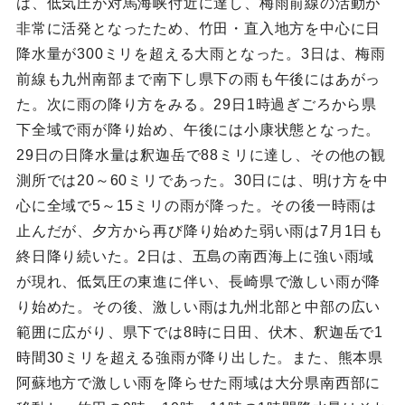
は、低気圧が対馬海峡付近に達し、梅雨前線の活動が
非常に活発となったため、竹田・直入地方を中心に日
降水量が300ミリを超える大雨となった。3日は、梅雨
前線も九州南部まで南下し県下の雨も午後にはあがっ
た。次に雨の降り方をみる。29日1時過ぎごろから県
下全域で雨が降り始め、午後には小康状態となった。
29日の日降水量は釈迦岳で88ミリに達し、その他の観
測所では20～60ミリであった。30日には、明け方を中
心に全域で5～15ミリの雨が降った。その後一時雨は
止んだが、夕方から再び降り始めた弱い雨は7月1日も
終日降り続いた。2日は、五島の南西海上に強い雨域
が現れ、低気圧の東進に伴い、長崎県で激しい雨が降
り始めた。その後、激しい雨は九州北部と中部の広い
範囲に広がり、県下では8時に日田、伏木、釈迦岳で1
時間30ミリを超える強雨が降り出した。また、熊本県
阿蘇地方で激しい雨を降らせた雨域は大分県南西部に