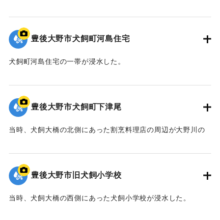
た。
1枚目の写真は県道が浸水した様子を南向きに撮影したもの。
2枚目の写真は大野川と柴北川の合流点を東向きに撮影したも
豊後大野市犬飼町河島住宅
の。
【出典：宗教法人浄流寺】
犬飼町河島住宅の一帯が浸水した。
写真が撮影された地点は大野川の支流柴北川の旧河道にあた
｜固有コード:
00990060
り、
1960年代までは柴北川の流路であった。
豊後大野市犬飼町下津尾
【出典：宗教法人浄流寺】
当時、犬飼大橋の北側にあった割烹料理店の周辺が大野川の
｜固有コード:
00990059
氾濫により浸水した。
その後、割烹料理店は犬飼大橋の南側に移転した。
写真は犬飼橋から南を向いて撮影された。
豊後大野市旧犬飼小学校
【出典：宗教法人浄流寺】
当時、犬飼大橋の西側にあった犬飼小学校が浸水した。
｜固有コード:
00990058
校舎は大野川の河床から10ｍ近く高い場所に位置していた