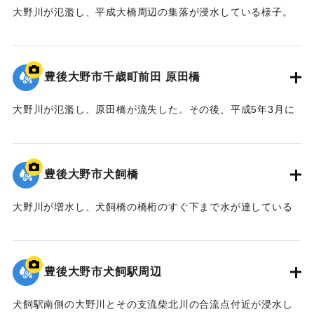
大野川が氾濫し、平成大橋周辺の集落が浸水している様子。
｜固有コード:
00990062
豊後大野市千歳町前田 原田橋
大野川が氾濫し、原田橋が流失した。その後、平成5年3月に
下流側に新たな橋が架けられた。
｜固有コード:
00990064
豊後大野市犬飼橋
大野川が増水し、犬飼橋の橋桁のすぐ下まで水が達している
様子。
【出典：宗教法人浄流寺】
豊後大野市犬飼駅周辺
｜固有コード:
00990061
犬飼駅南側の大野川とその支流柴北川の合流点付近が浸水し