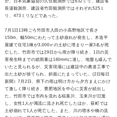
か、日本気象協会の久住観測所では632ミリ、建設省
長湯観測所、建設省竹田観測所ではそれぞれ525ミ
リ、473ミリなどであった。
7月1日13時ごろ竹田市入田の小高野地区で長さ
150m、幅50mにわたって土砂崩れが発生し、木造平
屋建て住宅1棟が3,000㎡の土砂に埋まり一家3名が死
亡した。竹田市では29日から雨が降り続き、1日の災
害発生時までの総雨量は160mmに達し、地盤も緩んで
いたと見られるが、災害現場には建設中の農道工事で
出た土砂が捨てられ、斜面にたまっていた。(2日毎日
新聞）7月2日、県下の雨は明け方から夕方まえにかけ
て激しく降り続き、豊肥地区を中心に災害が続出し
た。竹田市では市内を流れる稲葉川、玉来川が氾濫
し、女性1人が濁流に流され死亡したほか、荻町では
土砂崩れで1人が死亡した。また、川の増水や橋の流