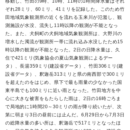
移動し、竹田の9時、10時、11時の1時間降水量はそれ
ぞれ28ミリ、60ミリ、41ミリを記録した。このため竹
田地域気象観測所の近くを流れる玉来川が氾濫し、観
測施設が水没、流失し11時以降の観測が不能となっ
た。また、犬飼町の犬飼地域気象観測所は、大野川の
増水した濁流が観測所一帯に流れ込み水没したため15
時以降の観測が不能となった。2日の日降水量は、久
住で421ミリ(気象協会の夏山気象観測によるデー
タ）、長湯359ミリ(建設省データ）、竹田306ミリ(建
設省データ）、釈迦岳313ミリと県の南西部で300ミリ
を超えたのをはじめ、県下で最も雨量の少なかった国
東半島でも100ミリに近い雨となった。竹田地方を中
心に大きな被害をもたらした雨は、2日の16時ごろま
で局地的に1時間20～30ミリの雨が降り続いたが、次
第に弱まり3日の昼前には止んだ。6月29日から7月3日
の総降水量の多い所は、釈迦岳で517ミリとなったほ