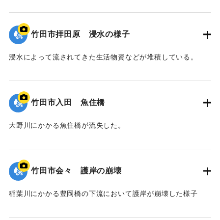
｜固有コード:
00990080
竹田市拝田原 浸水の様子
浸水によって流されてきた生活物資などが堆積している。
｜固有コード:
00990079
竹田市入田 魚住橋
大野川にかかる魚住橋が流失した。
｜固有コード:
00990078
竹田市会々 護岸の崩壊
稲葉川にかかる豊岡橋の下流において護岸が崩壊した様子
｜固有コード:
00990077