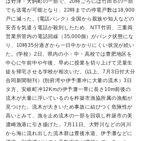
は野津・犬飼町の一部で、20時ごろには竹田市の一部
でも送電が可能となり、22時までの停電戸数は18,900
戸に減った。(電話パンク）全国から親族や知人などの
安否を気遣う電話が殺到したため、NTT竹田、三重両
営業所管内の電話回線（35,000個）がパンク状態にな
り、10時35分過ぎから一日中かかりにくい状況が続い
た。(学校）2日、県内の小・中・高校では豊肥地区を
中心に午前中や午後、早めに授業を切り上げて児童生
徒を帰宅させる学校が相次いだ。(以上、7月3日付大分
合同新聞朝刊）(別府湾や伊予灘冲に大量の流木）3日
タ方、安岐町冲12Kmの伊予灘一帯に長さ10m前後の
流木が大量に浮いているのを杵築市漁協所属の漁船が
見つけた。流木が大きいため事故に結びつく危険性が
高いとみて、漁を止め流木の一部を回収し杵築市の美
濃崎漁港に引き揚げた。7月11日、大野川などの河川
から海に流れ出した流木群は豊後水道、伊予灘などに