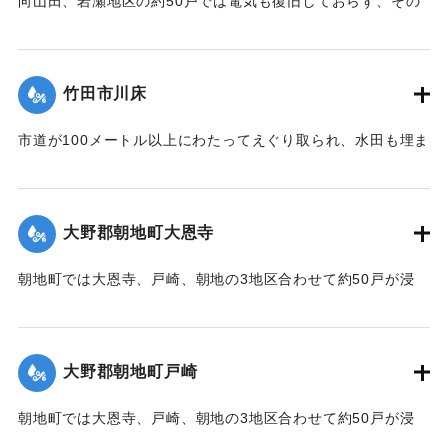
向山田、岩瀬地区の約50戸では電気も復旧しておらず、その
メドさえついていない。
集中豪雨のため、近くの橋が流失し、道路が陥没するなどし
竹田市川床
て「孤立状態」にあった、家族5人が5日午前10時ごろ、3日
ぶりに県孤立対策班に発見された。家屋に被害はなく、一家
市道が100メートル以上にわたってえぐり取られ、水田も埋ま
は家にあった即席麺などを食べていたということだが、元気
り、まるで一面が川のよう。この地区だけで数軒が全壊、壊
だった。同班は市の災害対策室に食糧や飲料水、ポリ容器な
れた橋、流された橋も多く、地区民は山を越えて買い出しを
どを要請し、約3時間後に届けた。
行っている状況。
大野郡朝地町大恩寺
【出典：大分合同新聞 1990年7月5日朝刊23面/7月6日朝刊23
【出典：大分合同新聞 1990年7月5日朝刊23面】
面】
朝地町では大恩寺、戸崎、朝地の3地区合わせて約50戸が浸
｜固有コード:
00990047
水。
｜固有コード:
00990046
【出典：大分合同新聞 1990年7月3日夕刊7面】
大野郡朝地町戸崎
｜固有コード:
00990041
朝地町では大恩寺、戸崎、朝地の3地区合わせて約50戸が浸
水。