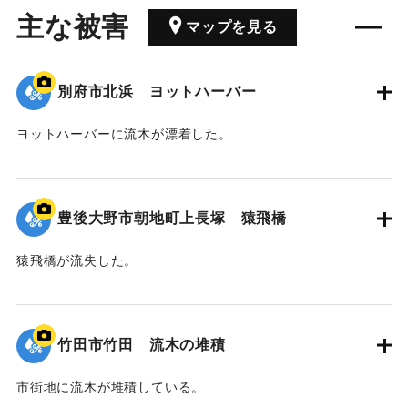
主な被害
マップを見る
別府市北浜 ヨットハーバー
ヨットハーバーに流木が漂着した。
｜固有コード:
00990082
豊後大野市朝地町上長塚 猿飛橋
猿飛橋が流失した。
｜固有コード:
00990081
竹田市竹田 流木の堆積
市街地に流木が堆積している。