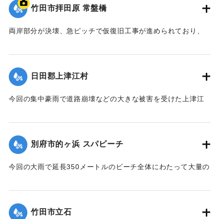
【出典：大分合同新聞 1990年7月14日朝刊23面】
竹田市拝田原 常盤橋
｜固有コード:
00990054
両岸部分が決壊、急ピッチで仮復旧工事が進められており、
16日にも開通する見通し。また橋に架設していたケーブルが
切断され市内3000機の電話が不通になった。
【出典：大分合同新聞 1990年7月14日朝刊23面】
日田郡上津江村
｜固有コード:
00990055
今回の集中豪雨で道路崩壊などの大きな被害を受けた上津江
村は5日、村内の被害状況と金額をまとめたが、道路関係を中
心に被害額は約25億7000万円に上ることがわかった。道路は
村中心部につながる県道「天瀬阿蘇線」など103カ所で路肩が
別府市的ヶ浜 スパビーチ
崩壊。このほか河川、林地、農地・農産物を中心に大水によ
る被害を受けた。県道「天瀬阿蘇線」は今のところ復旧の見
今回の大雨で延長350メートルのビーチ全体にわたって大量の
通しはたっていない。迂回路はある。また簡易水道が被害を
流木が漂着した。別府の観光施設のメーンのひとつだけに、
受け、葉迫・畑中線、小平・小川原線の各簡易水道で給水が
「まず市職員が率先して清掃奉仕を」と、この日の部長会で
ストップ、約100世帯で断水している。週末には応急修理が終
急きょ話が決まり、一般職員に呼びかけ、別府市の職員約200
わる予定だが、完全復旧は1、2ヶ月かかる見込み。
竹田市立石
人が6日午後、集中豪雨で流れ出た流木やゴミ拾いの清掃奉仕