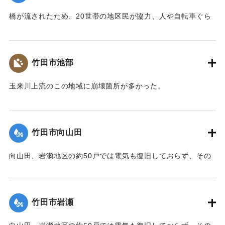
【出典：大分合同新聞 1990年7月5日朝刊23面】
をした。2時半から5時までの作業で4トンのゴミ収集車およそ
橋が流されたため、20世帯の地区民が協力、人や自転車ぐら
5台分の流木、ゴミが集まった。
いなら通れる木の仮橋を架けた。
｜固有コード:
00990048
【出典：大分合同新聞 1990年7月7日朝刊23面】
【出典：大分合同新聞 1990年7月10日朝刊21面】
竹田市池部
｜固有コード:
00990049
｜固有コード:
00990050
玉来川上流のこの地域に崩壊箇所が多かった。
【出典：大分合同新聞 1990年7月11日朝刊19面】
｜固有コード:
00990051
竹田市向山田
向山田、岩瀬地区の約50戸では電気も復旧しておらず、その
メドさえついていない。
【出典：大分合同新聞 1990年7月5日朝刊23面】
竹田市岩瀬
｜固有コード:
00990045