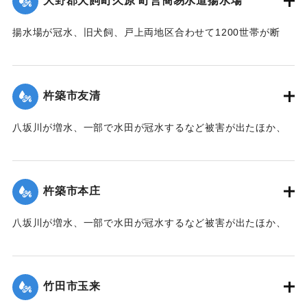
大野郡犬飼町久原 町営簡易水道揚水場
【出典：大分合同新聞 1990年7月3日夕刊7面】
揚水場が冠水、旧犬飼、戸上両地区合わせて1200世帯が断
｜固有コード:
00990039
水、近隣町村や自衛隊別府駐屯地から給水車で給水を受けて
いる。
【出典：大分合同新聞 1990年7月3日夕刊7面】
杵築市友清
｜固有コード:
00990040
八坂川が増水、一部で水田が冠水するなど被害が出たほか、
民家の床下すれすれまで濁流が迫り、地区挙げて警戒にあた
るなど不安な1日を過ごした。2日は午前11時前にピークにな
り、友清地区の民間水が迫り、駐車場が水びたしになったと
杵築市本庄
ころも。
【出典：大分合同新聞 1990年7月3日朝刊18面】
八坂川が増水、一部で水田が冠水するなど被害が出たほか、
民家の床下すれすれまで濁流が迫り、地区挙げて警戒にあた
｜固有コード:
00990032
るなど不安な1日を過ごした。また八坂川沿いにある県果実連
杵築工場もわずか30センチほどのところまで濁流がきた。
竹田市玉来
【出典：大分合同新聞 1990年7月3日朝刊18面】