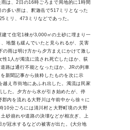
雨は、2日の16時ごろまで局地的に1時間
量の多い所は、釈迦岳で517ミリとなった
5ミリ、473ミリなどであった。
建て住宅1棟が3,000㎡の土砂に埋まり一
達し、地盤も緩んでいたと見られるが、災害
県下の雨は明け方から夕方まえにかけて激し
女性1人が濁流に流され死亡したほか、荻
道路は通行不能となったほか、JRの列車
況を新聞記事から抜粋したものを次に示
防を越え市街地にあふれ出した。濁流は民家
乱した。夕方から水が引き始めたが、停
野郡内を流れる大野川は午前中から徐々に
5時10分ごろには清川村と大野町境の大野
）土砂崩れや道路の決壊などが相次ぎ、上
田が冠水するなどの被害が出た。(大分地