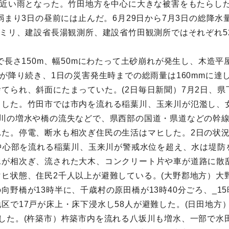
に近い雨となった。竹田地方を中心に大きな被害をもたらした
弱まり3日の昼前には止んだ。6月29日から7月3日の総降水
2ミリ、建設省長湯観測所、建設省竹田観測所ではそれぞれ52
で長さ150m、幅50mにわたって土砂崩れが発生し、木造平屋
雨が降り続き、1日の災害発生時までの総雨量は160mmに
てられ、斜面にたまっていた。(2日毎日新聞）7月2日、
出した。竹田市では市内を流れる稲葉川、玉来川が氾濫し、
川の増水や橋の流失などで、県西部の国道・県道などの幹線
れた。停電、断水も相次ぎ住民の生活はマヒした。2日の状
の中心部を流れる稲葉川、玉来川が警戒水位を超え、水は堤
水が相次ぎ、流された大木、コンクリート片や車が道路に散
ヒ状態、住民2千人以上が避難している。(大野郡地方）大
野橋が13時半に、千歳村の原田橋が13時40分ごろ、_1
区で17戸が床上・床下浸水し58人が避難した。(日田地方
した。(杵築市）杵築市内を流れる八坂川も増水、一部で水