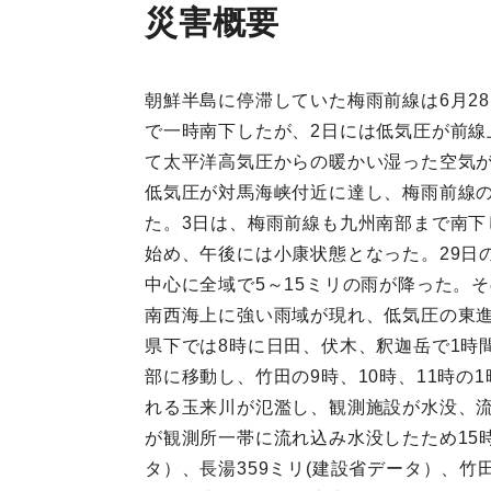
災害概要
朝鮮半島に停滞していた梅雨前線は6月2
で一時南下したが、2日には低気圧が前
て太平洋高気圧からの暖かい湿った空気が
低気圧が対馬海峡付近に達し、梅雨前線の
た。3日は、梅雨前線も九州南部まで南下
始め、午後には小康状態となった。29日の
中心に全域で5～15ミリの雨が降った。
南西海上に強い雨域が現れ、低気圧の東
県下では8時に日田、伏木、釈迦岳で1時
部に移動し、竹田の9時、10時、11時の
れる玉来川が氾濫し、観測施設が水没、流
が観測所一帯に流れ込み水没したため15
タ）、長湯359ミリ(建設省データ）、竹