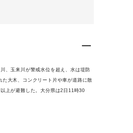
葉川、玉来川が警戒水位を超え、水は堤防
れた大木、コンクリート片や車が道路に散
上が避難した。大分県は2日11時30