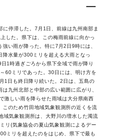
部に停滞した。7月1日、前線は九州南部ま
北上した。県下は、この梅雨前線に向かっ
強い雨が降った。特に7月2日9時には、
降水量が300ミリを超える大雨となっ
9日1時過ぎごろから県下全域で雨が降り
～60ミリであった。30日には、明け方を
月1日も終日降り続いた。2日は、五島の
雨は九州北部と中部の広い範囲に広がり、
方で激しい雨を降らせた雨域は大分県南西
た。このため竹田地域気象観測所の近くを流
地域気象観測所は、大野川の増水した濁流
1ミリ(気象協会の夏山気象観測によるデー
で300ミリを超えたのをはじめ、県下で最も