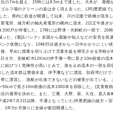
位の7mを超え、15時には8.5mまで達した。大木が、屋
ゴルフ場のグリーンの姿は全く消え去った。(JR)豊肥線
した。県内に鉄道が開通して以来、川の氾濫で鉄橋が流失し
川変電所、緒方町の軸丸発電所の構内に浸水、2日正午過ぎ
,500戸が停電した。17時には野津・犬飼町の一部で、2
戸に減った。(電話パンク）全国から親族や知人などの安否を気
がパンク状態になり、10時35分過ぎから一日中かかりにくい
後、早めに授業を切り上げて児童生徒を帰宅させる学校が相
3日タ方、安岐町冲12Kmの伊予灘一帯に長さ10m前後の
故に結びつく危険性が高いとみて、漁を止め流木の一部を回
出した流木群は豊後水道、伊予灘などに漂流、別府湾だけで
帯に漂流し、漁船が出漁できないなどの被害が出ている。こ
50cmで長さ10m前後の流木1000本を回収した。(災害救
法の適用を決めた。また、三重、大野、荻、久住、直入各町
平成2年7月2日以降、不通となっていたJR豊肥線の緒方～宮
日、1年3か月振りに全線が復旧開通した。