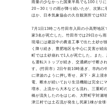
雨量の少なかった国東半島でも100ミリ
20～30ミリの雨が降り続いたが、次第に
ほか、日本気象協会の久住観測所では63
7月1日13時ごろ竹田市入田の小高野地区
家3名が死亡した。竹田市では29日から
現場には建設中の農道工事で出た土砂が捨
く降り続き、豊肥地区を中心に災害が続
町では土砂崩れで1人が死亡した。また、
も運転ストップが続き、交通網が寸断さ
す。(竹田市）2日午前10時過ぎ、市内
に津波のように押し寄せ、床下・床上浸
電、断水が続いており生活機能は完全にマ
増水、上流から大木なども流れ、三重町の向
橋が流失したのをはじめ、大野町宇対瀬地
津江村では土石流が発生し民家1棟が全壊