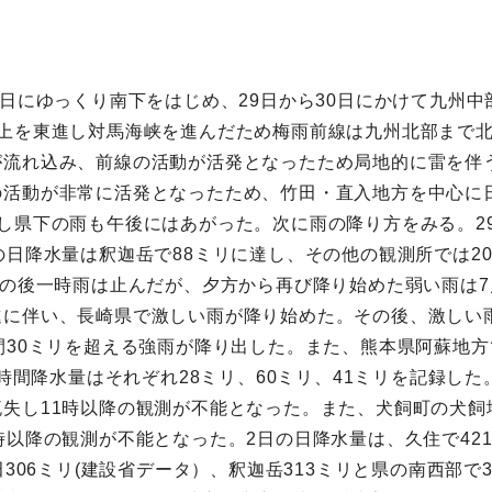
8日にゆっくり南下をはじめ、29日から30日にかけて九州中
線上を東進し対馬海峡を進んだため梅雨前線は九州北部まで
流れ込み、前線の活動が活発となったため局地的に雷を伴う
活動が非常に活発となったため、竹田・直入地方を中心に日
し県下の雨も午後にはあがった。次に雨の降り方をみる。2
日降水量は釈迦岳で88ミリに達し、その他の観測所では20
その後一時雨は止んだが、夕方から再び降り始めた弱い雨は7
進に伴い、長崎県で激しい雨が降り始めた。その後、激しい
間30ミリを超える強雨が降り出した。また、熊本県阿蘇地
1時間降水量はそれぞれ28ミリ、60ミリ、41ミリを記録し
失し11時以降の観測が不能となった。また、犬飼町の犬飼
時以降の観測が不能となった。2日の日降水量は、久住で42
田306ミリ(建設省データ）、釈迦岳313ミリと県の南西部