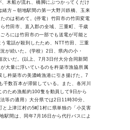
根が、木船が流れ、橋脚にぶつかってくだけ
では緒方～朝地駅間の第一大野川鉄橋、玉来
たのは初めて。(停電）竹田市の竹田変電
から竹田市、直入郡の全域、三重町、千歳
0時ごろには竹田市の一部でも送電が可能と
遣う電話が殺到したため、NTT竹田、三重
状況が続いた。(学校）2日、県内の小・
次いだ。(以上、7月3日付大分合同新聞
流木が大量に浮いているのを杵築市漁協所属
収し杵築市の美濃崎漁港に引き揚げた。7
も千数百本が滞留している。また、各河川
のため漁船約100隻を動員して9日から
助法等の適用）大分県では2日11時30分、
と上津江村の5町1村に県単独の「小災害
地駅間は、同年7月16日から代行バスによ