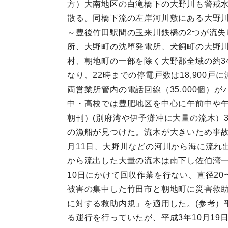
方）大南地区の白滝橋下の大野川も警戒水
散る。同橋下流の左岸河川敷にある大野川
～豊後竹田駅間の玉来川鉄橋の2つが流失
所、大野町の沈堕発電所、犬飼町の大野
村、朝地町の一部を除く大野郡全域の約34
なり、22時までの停電戸数は18,900
両営業所管内の電話回線（35,000個）
中・高校では豊肥地区を中心に午前中や午
朝刊）(別府湾や伊予灘冲に大量の流木）
の漁船が見つけた。流木が大きいため事
月11日、大野川などの河川から海に流れ
から流出した大量の流木は南下し佐伯湾一
10日にかけて回収作業を行ない、直径20〜
被害の集中した竹田市と朝地町に災害救助
に対する救助内規」を適用した。(参考）
る運行を行っていたが、平成3年10月19