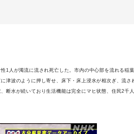
女性1人が濁流に流され死亡した。市内の中心部を流れる稲
家に津波のように押し寄せ、床下・床上浸水が相次ぎ、流さ
、断水が続いており生活機能は完全にマヒ状態、住民2千人以