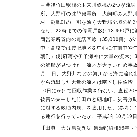
～豊後竹田駅間の玉来川鉄橋の2つが流失
所、大野町の沈堕発電所、犬飼町の大野
村、朝地町の一部を除く大野郡全域の約34
なり、22時までの停電戸数は18,900
両営業所管内の電話回線（35,000個）
中・高校では豊肥地区を中心に午前中や午
朝刊）(別府湾や伊予灘冲に大量の流木）
の漁船が見つけた。流木が大きいため事
月11日、大野川などの河川から海に流れ
から流出した大量の流木は南下し佐伯湾一
10日にかけて回収作業を行ない、直径20〜
被害の集中した竹田市と朝地町に災害救助
に対する救助内規」を適用した。(参考）
る運行を行っていたが、平成3年10月19
【出典：大分県災異誌 第5編(昭和56年～平成