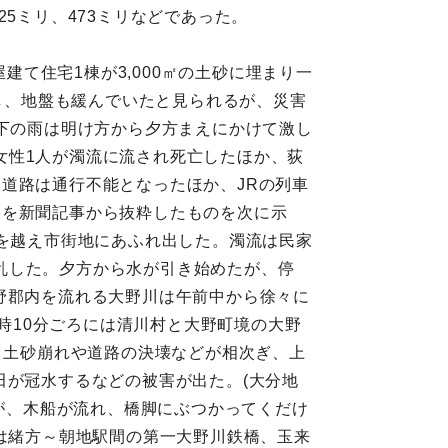
5ミリ、473ミリなどであった。
建て住宅1棟が3,000㎡の土砂に埋まり一
達し、地盤も緩んでいたと見られるが、災害
県下の雨は明け方から夕方まえにかけて激し
女性1人が濁流に流され死亡したほか、荻
道路は通行不能となったほか、JRの列車
況を新聞記事から抜粋したものを次に示
防を越え市街地にあふれ出した。濁流は民家
乱した。夕方から水が引き始めたが、停
野郡内を流れる大野川は午前中から徐々に
5時10分ごろには清川村と大野町境の大野
）土砂崩れや道路の決壊などが相次ぎ、上
田が冠水するなどの被害が出た。(大分地
根が、木船が流れ、橋脚にぶつかってくだけ
では緒方～朝地駅間の第一大野川鉄橋、玉来