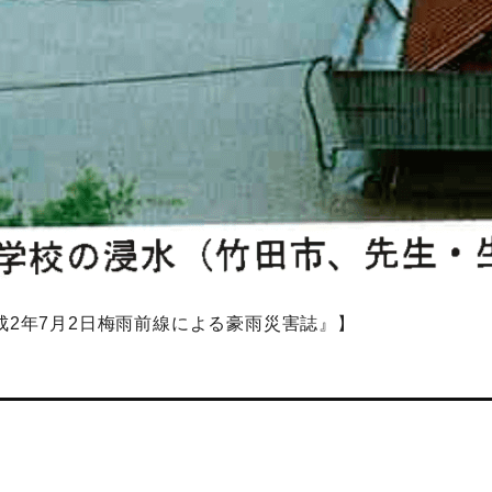
成2年7月2日梅雨前線による豪雨災害誌』】