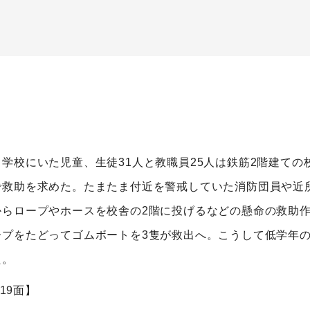
学校にいた児童、生徒31人と教職員25人は鉄筋2階建ての
救助を求めた。たまたま付近を警戒していた消防団員や近所
らロープやホースを校舎の2階に投げるなどの懸命の救助作
プをたどってゴムボートを3隻が救出へ。こうして低学年の
た。
19面】