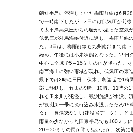
朝鮮半島に停滞していた梅雨前線は6月2
で一時南下したが、2日には低気圧が前
て太平洋高気圧からの暖かい湿った空気が
低気圧が対馬海峡付近に達し、梅雨前線の
た。3日は、梅雨前線も九州南部まで南下
始め、午後には小康状態となった。29日の
中心に全域で5～15ミリの雨が降った。
南西海上に強い雨域が現れ、低気圧の東
県下では8時に日田、伏木、釈迦岳で1時
部に移動し、竹田の9時、10時、11時の
れる玉来川が氾濫し、観測施設が水没、流
が観測所一帯に流れ込み水没したため15
タ）、長湯359ミリ(建設省データ）、竹
雨量の少なかった国東半島でも100ミリ
20～30ミリの雨が降り続いたが、次第に