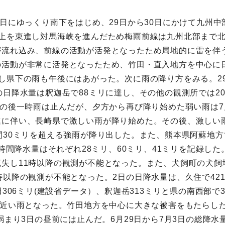
8日にゆっくり南下をはじめ、29日から30日にかけて九州中
線上を東進し対馬海峡を進んだため梅雨前線は九州北部まで
流れ込み、前線の活動が活発となったため局地的に雷を伴う
活動が非常に活発となったため、竹田・直入地方を中心に日
し県下の雨も午後にはあがった。次に雨の降り方をみる。2
日降水量は釈迦岳で88ミリに達し、その他の観測所では20
その後一時雨は止んだが、夕方から再び降り始めた弱い雨は7
進に伴い、長崎県で激しい雨が降り始めた。その後、激しい
間30ミリを超える強雨が降り出した。また、熊本県阿蘇地
1時間降水量はそれぞれ28ミリ、60ミリ、41ミリを記録し
失し11時以降の観測が不能となった。また、犬飼町の犬飼
時以降の観測が不能となった。2日の日降水量は、久住で42
田306ミリ(建設省データ）、釈迦岳313ミリと県の南西部
に近い雨となった。竹田地方を中心に大きな被害をもたらした
弱まり3日の昼前には止んだ。6月29日から7月3日の総降水