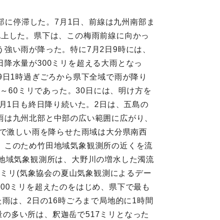
部に停滞した。7月1日、前線は九州南部ま
北上した。県下は、この梅雨前線に向かっ
強い雨が降った。特に7月2日9時には、
降水量が300ミリを超える大雨となっ
9日1時過ぎごろから県下全域で雨が降り
～60ミリであった。30日には、明け方を
月1日も終日降り続いた。2日は、五島の
雨は九州北部と中部の広い範囲に広がり、
方で激しい雨を降らせた雨域は大分県南西
た。このため竹田地域気象観測所の近くを流
地域気象観測所は、大野川の増水した濁流
1ミリ(気象協会の夏山気象観測によるデー
で300ミリを超えたのをはじめ、県下で最も
雨は、2日の16時ごろまで局地的に1時間
量の多い所は、釈迦岳で517ミリとなった