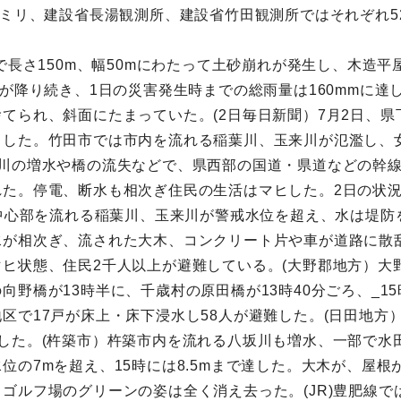
2ミリ、建設省長湯観測所、建設省竹田観測所ではそれぞれ52
で長さ150m、幅50mにわたって土砂崩れが発生し、木造平屋
雨が降り続き、1日の災害発生時までの総雨量は160mmに
てられ、斜面にたまっていた。(2日毎日新聞）7月2日、
出した。竹田市では市内を流れる稲葉川、玉来川が氾濫し、
川の増水や橋の流失などで、県西部の国道・県道などの幹線
れた。停電、断水も相次ぎ住民の生活はマヒした。2日の状
の中心部を流れる稲葉川、玉来川が警戒水位を超え、水は堤
水が相次ぎ、流された大木、コンクリート片や車が道路に散
ヒ状態、住民2千人以上が避難している。(大野郡地方）大
野橋が13時半に、千歳村の原田橋が13時40分ごろ、_1
区で17戸が床上・床下浸水し58人が避難した。(日田地方
した。(杵築市）杵築市内を流れる八坂川も増水、一部で水
位の7mを超え、15時には8.5mまで達した。大木が、屋
ゴルフ場のグリーンの姿は全く消え去った。(JR)豊肥線