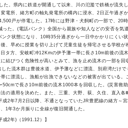
した。県内に鉄道が開通して以来、川の氾濫で鉄橋が流失し
川変電所、緒方町の軸丸発電所の構内に浸水、2日正午過ぎ
,500戸が停電した。17時には野津・犬飼町の一部で、2
戸に減った。(電話パンク）全国から親族や知人などの安否を気
がパンク状態になり、10時35分過ぎから一日中かかりにくい
後、早めに授業を切り上げて児童生徒を帰宅させる学校が相
3日タ方、安岐町冲12Kmの伊予灘一帯に長さ10m前後の
故に結びつく危険性が高いとみて、漁を止め流木の一部を回
出した流木群は豊後水道、伊予灘などに漂流、別府湾だけで
帯に漂流し、漁船が出漁できないなどの被害が出ている。こ
50cmで長さ10m前後の流木1000本を回収した。(災害救
法の適用を決めた。また、三重、大野、荻、久住、直入各町
平成2年7月2日以降、不通となっていたJR豊肥線の緒方～宮
日、1年3か月振りに全線が復旧開通した。
2年)（1991.12）】