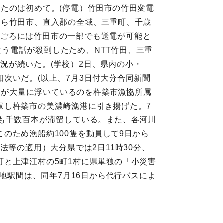
たのは初めて。(停電）竹田市の竹田変電
から竹田市、直入郡の全域、三重町、千歳
0時ごろには竹田市の一部でも送電が可能と
遣う電話が殺到したため、NTT竹田、三重
状況が続いた。(学校）2日、県内の小・
次いだ。(以上、7月3日付大分合同新聞
流木が大量に浮いているのを杵築市漁協所属
収し杵築市の美濃崎漁港に引き揚げた。7
も千数百本が滞留している。また、各河川
のため漁船約100隻を動員して9日から
助法等の適用）大分県では2日11時30分、
と上津江村の5町1村に県単独の「小災害
地駅間は、同年7月16日から代行バスによ