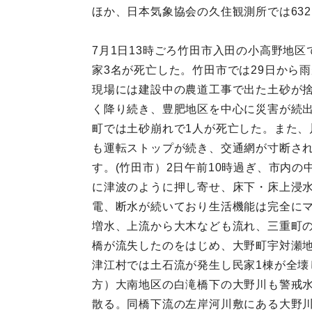
ほか、日本気象協会の久住観測所では63
7月1日13時ごろ竹田市入田の小高野地区
家3名が死亡した。竹田市では29日から
現場には建設中の農道工事で出た土砂が捨
く降り続き、豊肥地区を中心に災害が続
町では土砂崩れで1人が死亡した。また、
も運転ストップが続き、交通網が寸断さ
す。(竹田市）2日午前10時過ぎ、市内
に津波のように押し寄せ、床下・床上浸
電、断水が続いており生活機能は完全にマ
増水、上流から大木なども流れ、三重町の向
橋が流失したのをはじめ、大野町宇対瀬地
津江村では土石流が発生し民家1棟が全壊
方）大南地区の白滝橋下の大野川も警戒水
散る。同橋下流の左岸河川敷にある大野川