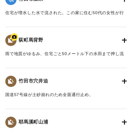
【出典：大分合同新聞 1990年7月3日朝刊18面】
住宅が増水した水で流された。この家に住む50代の女性が行
｜固有コード:
00990033
方不明になった。
竹田署と県警、管区機動隊130人は3日午前6時から行方不明
となっている女性の捜索を、家が流された常盤橋から下流域
荻町馬背野
にかけて行った。しかし発見できず、午後7時捜索をいったん
打ち切った。
雨で地質がゆるみ、住宅ごと50メートル下の水田まで押し流
4日午前10時半ごろ臼杵市佐志生の黒島南側の海岸の岩場に、
され壊れた。この家にいた60代の女性が畳に挟まれ、午後5時
女性の漂流死体があるのを海水浴客が見つけ、島の民宿から
48分、遺体でみつかった。
臼杵署に届け出た。遺体は着衣はなく、足などに木片が刺さ
【出典：大分合同新聞 1990年7月3日朝刊19面】
っていた。同署が身元を調べていたが、体の特徴が女性に似
竹田市穴井迫
ていたため、同署が夫に連絡、大分医科大で本人であること
｜固有コード:
00990035
を確認した。さらに歯型も一致した。
国道57号線が土砂崩れのため全面通行止め。
【出典：大分合同新聞 1990年7月3日朝刊19面/7月4日朝刊19
【出典：大分合同新聞 1990年7月2日夕刊7面】
面/7月5日朝刊23面】
｜固有コード:
00990029
耶馬溪町山浦
｜固有コード:
00990034