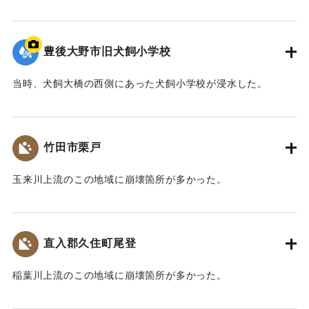
氾濫により浸水した。
その後、割烹料理店は犬飼大橋の南側に移転した。
写真は犬飼橋から南を向いて撮影された。
豊後大野市旧犬飼小学校
【出典：宗教法人浄流寺】
当時、犬飼大橋の西側にあった犬飼小学校が浸水した。
｜固有コード:
00990058
校舎は大野川の河床から10ｍ近く高い場所に位置していた
が、大野川の氾濫により床上浸水（1ｍ66cm）の被害を受け
た。
竹田市栗戸
平成5（1993）年にも浸水被害を受けた。
その後、元の位置より20m以上高い現在の位置に小学校は移
玉来川上流のこの地域に崩壊箇所が多かった。
転した。
【出典：大分合同新聞 1990年7月11日朝刊19面】
【出典：宗教法人浄流寺、豊後大野市webサイト
（https://www.bungo-ohno.jp/docs/2014120800080/）】
｜固有コード:
00990052
直入郡久住町尾登
｜固有コード:
00990057
稲葉川上流のこの地域に崩壊箇所が多かった。
【出典：大分合同新聞 1990年7月11日朝刊19面】