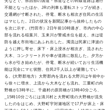
失などで、県西部の国道・県道などの幹線道路は通行
不能となったほか、JRの列車も運転ストップが続き、
交通網が寸断された。停電、断水も相次ぎ住民の生活
はマヒした。2日の状況を新聞記事から抜粋したもの
を次に示す。(竹田市）2日午前10時過ぎ、市内の中心
部を流れる稲葉川、玉来川が警戒水位を超え、水は堤
防を越え市街地にあふれ出した。濁流は民家に津波の
ように押し寄せ、床下・床上浸水が相次ぎ、流された
大木、コンクリート片や車が道路に散乱した。夕方か
ら水が引き始めたが、停電、断水が続いており生活機
能は完全にマヒ状態、住民2千人以上が避難してい
る。(大野郡地方）大野郡内を流れる大野川は午前中か
ら徐々に増水、上流から大木なども流れ、三重町の向
野橋が13時半に、千歳村の原田橋が13時40分ごろ、
_15時10分ごろには清川村と大野町境の大野橋が流失
したのをはじめ、大野町宇対瀬地区で17戸が床上・床