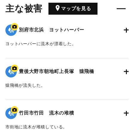
主な被害
マップを見る
別府市北浜 ヨットハーバー
ヨットハーバーに流木が漂着した。
｜固有コード:
00990082
豊後大野市朝地町上長塚 猿飛橋
猿飛橋が流失した。
｜固有コード:
00990081
竹田市竹田 流木の堆積
市街地に流木が堆積している。