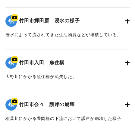
｜固有コード:
00990080
竹田市拝田原 浸水の様子
浸水によって流されてきた生活物資などが堆積している。
｜固有コード:
00990079
竹田市入田 魚住橋
大野川にかかる魚住橋が流失した。
｜固有コード:
00990078
竹田市会々 護岸の崩壊
稲葉川にかかる豊岡橋の下流において護岸が崩壊した様子
｜固有コード:
00990077