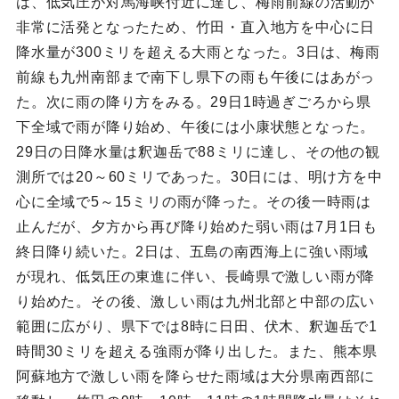
は、低気圧が対馬海峡付近に達し、梅雨前線の活動が
非常に活発となったため、竹田・直入地方を中心に日
降水量が300ミリを超える大雨となった。3日は、梅雨
前線も九州南部まで南下し県下の雨も午後にはあがっ
た。次に雨の降り方をみる。29日1時過ぎごろから県
下全域で雨が降り始め、午後には小康状態となった。
29日の日降水量は釈迦岳で88ミリに達し、その他の観
測所では20～60ミリであった。30日には、明け方を中
心に全域で5～15ミリの雨が降った。その後一時雨は
止んだが、夕方から再び降り始めた弱い雨は7月1日も
終日降り続いた。2日は、五島の南西海上に強い雨域
が現れ、低気圧の東進に伴い、長崎県で激しい雨が降
り始めた。その後、激しい雨は九州北部と中部の広い
範囲に広がり、県下では8時に日田、伏木、釈迦岳で1
時間30ミリを超える強雨が降り出した。また、熊本県
阿蘇地方で激しい雨を降らせた雨域は大分県南西部に