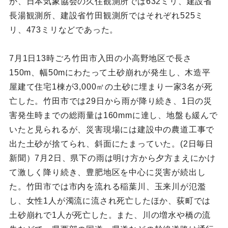
か、日本気象協会の久住観測所では632ミリ、建設省
長湯観測所、建設省竹田観測所ではそれぞれ525ミ
リ、473ミリなどであった。
7月1日13時ごろ竹田市入田の小高野地区で長さ
150m、幅50mにわたって土砂崩れが発生し、木造平
屋建て住宅1棟が3,000㎡の土砂に埋まり一家3名が死
亡した。竹田市では29日から雨が降り続き、1日の災
害発生時までの総雨量は160mmに達し、地盤も緩んで
いたと見られるが、災害現場には建設中の農道工事で
出た土砂が捨てられ、斜面にたまっていた。(2日毎日
新聞）7月2日、県下の雨は明け方から夕方まえにかけ
て激しく降り続き、豊肥地区を中心に災害が続出し
た。竹田市では市内を流れる稲葉川、玉来川が氾濫
し、女性1人が濁流に流され死亡したほか、荻町では
土砂崩れで1人が死亡した。また、川の増水や橋の流