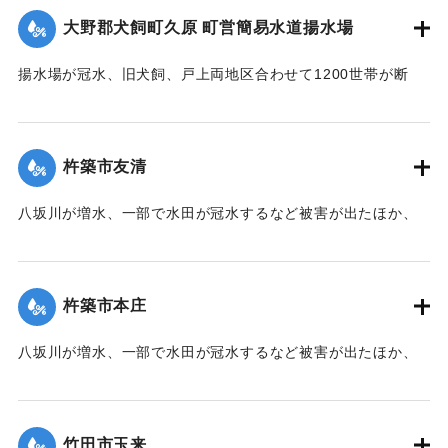
｜固有コード:
00990038
ぶるなどの被害が出ている。
大野郡犬飼町久原 町営簡易水道揚水場
【出典：大分合同新聞 1990年7月3日夕刊7面】
揚水場が冠水、旧犬飼、戸上両地区合わせて1200世帯が断
｜固有コード:
00990039
水、近隣町村や自衛隊別府駐屯地から給水車で給水を受けて
いる。
【出典：大分合同新聞 1990年7月3日夕刊7面】
杵築市友清
｜固有コード:
00990040
八坂川が増水、一部で水田が冠水するなど被害が出たほか、
民家の床下すれすれまで濁流が迫り、地区挙げて警戒にあた
るなど不安な1日を過ごした。2日は午前11時前にピークにな
り、友清地区の民間水が迫り、駐車場が水びたしになったと
杵築市本庄
ころも。
【出典：大分合同新聞 1990年7月3日朝刊18面】
八坂川が増水、一部で水田が冠水するなど被害が出たほか、
民家の床下すれすれまで濁流が迫り、地区挙げて警戒にあた
｜固有コード:
00990032
るなど不安な1日を過ごした。また八坂川沿いにある県果実連
杵築工場もわずか30センチほどのところまで濁流がきた。
竹田市玉来