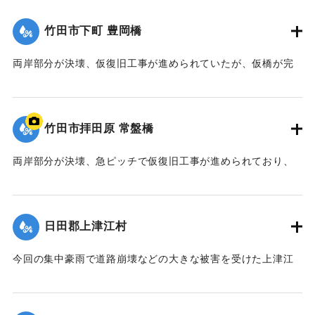
｜固有コード:
00990053
竹田市下町 豊岡橋
両岸部分が決壊、仮復旧工事が進められていたが、仮橋が完
成、13日から開通した。また橋に架設していたケーブルが切
断され市内3000機の電話が不通になった。
【出典：大分合同新聞 1990年7月14日朝刊23面】
竹田市拝田原 常盤橋
｜固有コード:
00990054
両岸部分が決壊、急ピッチで仮復旧工事が進められており、
16日にも開通する見通し。また橋に架設していたケーブルが
切断され市内3000機の電話が不通になった。
【出典：大分合同新聞 1990年7月14日朝刊23面】
日田郡上津江村
｜固有コード:
00990055
今回の集中豪雨で道路崩壊などの大きな被害を受けた上津江
村は5日、村内の被害状況と金額をまとめたが、道路関係を中
心に被害額は約25億7000万円に上ることがわかった。道路は
村中心部につながる県道「天瀬阿蘇線」など103カ所で路肩が