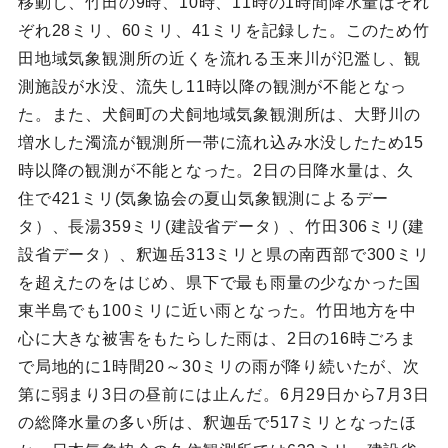
移動し、竹田の9時、10時、11時の1時間降水量はそれ
ぞれ28ミリ、60ミリ、41ミリを記録した。このため竹
田地域気象観測所の近くを流れる玉来川が氾濫し、観
測施設が水没、流失し11時以降の観測が不能となっ
た。また、犬飼町の犬飼地域気象観測所は、大野川の
増水した濁流が観測所一帯に流れ込み水没したため15
時以降の観測が不能となった。2日の日降水量は、久
住で421ミリ(気象協会の夏山気象観測によるデー
タ）、長湯359ミリ(建設省データ）、竹田306ミリ(建
設省データ）、釈迦岳313ミリと県の南西部で300ミリ
を超えたのをはじめ、県下で最も雨量の少なかった国
東半島でも100ミリに近い雨となった。竹田地方を中
心に大きな被害をもたらした雨は、2日の16時ごろま
で局地的に1時間20～30ミリの雨が降り続いたが、次
第に弱まり3日の昼前には止んだ。6月29日から7月3日
の総降水量の多い所は、釈迦岳で517ミリとなったほ