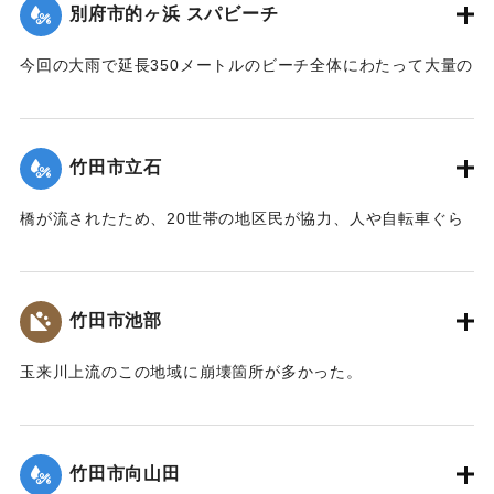
別府市的ヶ浜 スパビーチ
崩壊。このほか河川、林地、農地・農産物を中心に大水によ
る被害を受けた。県道「天瀬阿蘇線」は今のところ復旧の見
今回の大雨で延長350メートルのビーチ全体にわたって大量の
通しはたっていない。迂回路はある。また簡易水道が被害を
流木が漂着した。別府の観光施設のメーンのひとつだけに、
受け、葉迫・畑中線、小平・小川原線の各簡易水道で給水が
「まず市職員が率先して清掃奉仕を」と、この日の部長会で
ストップ、約100世帯で断水している。週末には応急修理が終
急きょ話が決まり、一般職員に呼びかけ、別府市の職員約200
わる予定だが、完全復旧は1、2ヶ月かかる見込み。
竹田市立石
人が6日午後、集中豪雨で流れ出た流木やゴミ拾いの清掃奉仕
【出典：大分合同新聞 1990年7月5日朝刊23面】
をした。2時半から5時までの作業で4トンのゴミ収集車およそ
橋が流されたため、20世帯の地区民が協力、人や自転車ぐら
5台分の流木、ゴミが集まった。
いなら通れる木の仮橋を架けた。
｜固有コード:
00990048
【出典：大分合同新聞 1990年7月7日朝刊23面】
【出典：大分合同新聞 1990年7月10日朝刊21面】
竹田市池部
｜固有コード:
00990049
｜固有コード:
00990050
玉来川上流のこの地域に崩壊箇所が多かった。
【出典：大分合同新聞 1990年7月11日朝刊19面】
｜固有コード:
00990051
竹田市向山田