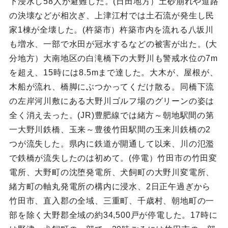
下浸水し58人が避難した。(日田地方）土砂崩れや道路
の決壊などが相次ぎ、上津江村では土石流が発生し民
家1棟が全壊した。(杵築市）杵築市内を流れる八坂川
も増水、一部で水田が冠水するなどの被害が出た。(大
分地方）大南地区の白滝橋下の大野川も警戒水位の7m
を超え、15時には8.5mまで達した。大木が、屋根が、
木船が流れ、橋脚にぶつかってくだけ散る。同橋下流
の左岸河川敷にある大野川ゴルフ場のグリーンの姿は
全く消え去った。(JR)豊肥線では緒方～朝地駅間の第
一大野川鉄橋、玉来～豊後竹田駅間の玉来川鉄橋の2
つが流失した。県内に鉄道が開通して以来、川の氾濫
で鉄橋が流失したのは初めて。(停電）竹田市の竹田変
電所、大野町の沈堕発電所、犬飼町の大野川変電所、
緒方町の軸丸発電所の構内に浸水、2日正午過ぎから
竹田市、直入郡の全域、三重町、千歳村、朝地町の一
部を除く大野郡全域の約34,500戸が停電した。17時に