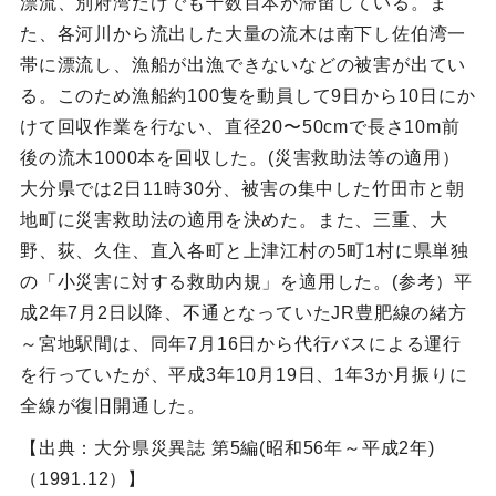
漂流、別府湾だけでも千数百本が滞留している。ま
た、各河川から流出した大量の流木は南下し佐伯湾一
帯に漂流し、漁船が出漁できないなどの被害が出てい
る。このため漁船約100隻を動員して9日から10日にか
けて回収作業を行ない、直径20〜50cmで長さ10m前
後の流木1000本を回収した。(災害救助法等の適用）
大分県では2日11時30分、被害の集中した竹田市と朝
地町に災害救助法の適用を決めた。また、三重、大
野、荻、久住、直入各町と上津江村の5町1村に県単独
の「小災害に対する救助内規」を適用した。(参考）平
成2年7月2日以降、不通となっていたJR豊肥線の緒方
～宮地駅間は、同年7月16日から代行バスによる運行
を行っていたが、平成3年10月19日、1年3か月振りに
全線が復旧開通した。
【出典：大分県災異誌 第5編(昭和56年～平成2年)
（1991.12）】