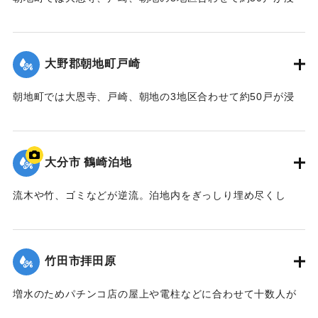
｜固有コード:
00990047
水。
｜固有コード:
00990046
【出典：大分合同新聞 1990年7月3日夕刊7面】
大野郡朝地町戸崎
｜固有コード:
00990041
朝地町では大恩寺、戸崎、朝地の3地区合わせて約50戸が浸
水。
【出典：大分合同新聞 1990年7月3日夕刊7面】
大分市 鶴崎泊地
｜固有コード:
00990042
流木や竹、ゴミなどが逆流。泊地内をぎっしり埋め尽くし
た。このため出漁を待っている三佐漁協の漁船60隻は“足止
め”。漁協幹部は「今は、ハモ、カレイ、クルマエビなどの漁
期。2日から出漁できず、これ以上出漁できない状態が続けば
竹田市拝田原
生活にも響いてくる」と語った。
【出典：大分合同新聞 1990年7月4日朝刊9面】
増水のためパチンコ店の屋上や電柱などに合わせて十数人が
取り残されたが、午後1時半ごろ県警がゴムボートで救出。近