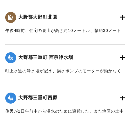
｜固有コード:
00990044
くのレストランで孤立していた2人は自力で脱出した。
【出典：大分合同新聞 1990年7月3日朝刊19面】
大野郡大野町北園
｜固有コード:
00990036
午後4時前、住宅の裏山が高さ約10メートル、幅約30メート
ルにわたって崩れ、大量の土砂が畑を越え、約150メートル下
の木造2階建ての隠居部屋（延べ約70平方メートル）を直撃。
2階にいた70代の母親が閉じ込められた。大野郡東部消防署と
大野郡三重町 西泉浄水場
地区民、三重署などの53人が救出にあたり、4時20分ごろ助
け出した。女性はすり傷程度で元気。
町上水道の浄水場が冠水、揚水ポンプのモーターが動かなく
【出典：大分合同新聞 1990年7月3日朝刊19面】
なり、2日深夜から町内3349世帯で断水している。このため
町は自衛隊別府駐屯地の出動を要請、3日朝から、同別府駐屯
｜固有コード:
00990037
地の給水車2台と、役場、大野郡東部消防署の給水車合わせて
大野郡三重町西原
4台で飲料水の給水をしている。復旧には4日いっぱいかかる
もよう。
住民が2日午前中から浸水のために避難した。また地区の土中
【出典：大分合同新聞 1990年7月3日夕刊7面】
を通っている昭和井路（コンクリート管、直径約3メートル）
が長さ約10メートルにわたって決壊。近くの田畑が泥水をか