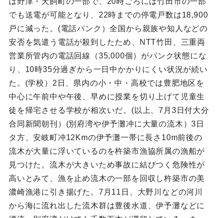
は野津・犬飼町の一部で、20時ごろには竹田市の一部
でも送電が可能となり、22時までの停電戸数は18,900
戸に減った。(電話パンク）全国から親族や知人などの
安否を気遣う電話が殺到したため、NTT竹田、三重両
営業所管内の電話回線（35,000個）がパンク状態にな
り、10時35分過ぎから一日中かかりにくい状況が続い
た。(学校）2日、県内の小・中・高校では豊肥地区を
中心に午前中や午後、早めに授業を切り上げて児童生
徒を帰宅させる学校が相次いだ。(以上、7月3日付大分
合同新聞朝刊）(別府湾や伊予灘冲に大量の流木）3日
タ方、安岐町冲12Kmの伊予灘一帯に長さ10m前後の
流木が大量に浮いているのを杵築市漁協所属の漁船が
見つけた。流木が大きいため事故に結びつく危険性が
高いとみて、漁を止め流木の一部を回収し杵築市の美
濃崎漁港に引き揚げた。7月11日、大野川などの河川
から海に流れ出した流木群は豊後水道、伊予灘などに