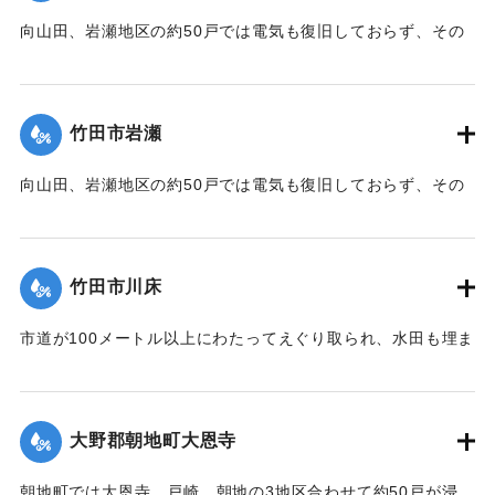
向山田、岩瀬地区の約50戸では電気も復旧しておらず、その
メドさえついていない。
【出典：大分合同新聞 1990年7月5日朝刊23面】
竹田市岩瀬
｜固有コード:
00990045
向山田、岩瀬地区の約50戸では電気も復旧しておらず、その
メドさえついていない。
集中豪雨のため、近くの橋が流失し、道路が陥没するなどし
竹田市川床
て「孤立状態」にあった、家族5人が5日午前10時ごろ、3日
ぶりに県孤立対策班に発見された。家屋に被害はなく、一家
市道が100メートル以上にわたってえぐり取られ、水田も埋ま
は家にあった即席麺などを食べていたということだが、元気
り、まるで一面が川のよう。この地区だけで数軒が全壊、壊
だった。同班は市の災害対策室に食糧や飲料水、ポリ容器な
れた橋、流された橋も多く、地区民は山を越えて買い出しを
どを要請し、約3時間後に届けた。
行っている状況。
大野郡朝地町大恩寺
【出典：大分合同新聞 1990年7月5日朝刊23面/7月6日朝刊23
【出典：大分合同新聞 1990年7月5日朝刊23面】
面】
朝地町では大恩寺、戸崎、朝地の3地区合わせて約50戸が浸