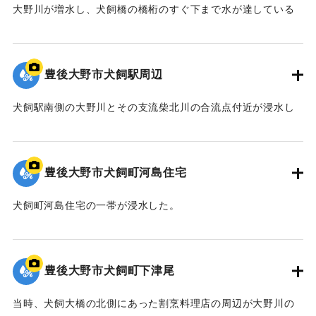
大野川が増水し、犬飼橋の橋桁のすぐ下まで水が達している
様子。
【出典：宗教法人浄流寺】
豊後大野市犬飼駅周辺
｜固有コード:
00990061
犬飼駅南側の大野川とその支流柴北川の合流点付近が浸水し
た。
1枚目の写真は県道が浸水した様子を南向きに撮影したもの。
2枚目の写真は大野川と柴北川の合流点を東向きに撮影したも
豊後大野市犬飼町河島住宅
の。
【出典：宗教法人浄流寺】
犬飼町河島住宅の一帯が浸水した。
写真が撮影された地点は大野川の支流柴北川の旧河道にあた
｜固有コード:
00990060
り、
1960年代までは柴北川の流路であった。
豊後大野市犬飼町下津尾
【出典：宗教法人浄流寺】
当時、犬飼大橋の北側にあった割烹料理店の周辺が大野川の
｜固有コード:
00990059