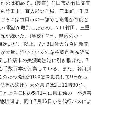
たのは初めて。(停電）竹田市の竹田変電
から竹田市、直入郡の全域、三重町、千歳
0時ごろには竹田市の一部でも送電が可能と
遣う電話が殺到したため、NTT竹田、三重
状況が続いた。(学校）2日、県内の小・
次いだ。(以上、7月3日付大分合同新聞
流木が大量に浮いているのを杵築市漁協所属
収し杵築市の美濃崎漁港に引き揚げた。7
も千数百本が滞留している。また、各河川
のため漁船約100隻を動員して9日から
助法等の適用）大分県では2日11時30分、
と上津江村の5町1村に県単独の「小災害
地駅間は、同年7月16日から代行バスによ