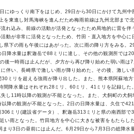
8日にゆっくり南下をはじめ、29日から30日にかけて九州中
線上を東進し対馬海峡を進んだため梅雨前線は九州北部まで
流れ込み、前線の活動が活発となったため局地的に雷を伴う
活動が非常に活発となったため、竹田・直入地方を中心に日
し県下の雨も午後にはあがった。次に雨の降り方をみる。2
日降水量は釈迦岳で88ミリに達し、その他の観測所では20
その後一時雨は止んだが、夕方から再び降り始めた弱い雨は7
進に伴い、長崎県で激しい雨が降り始めた。その後、激しい
間30ミリを超える強雨が降り出した。また、熊本県阿蘇地
1時間降水量はそれぞれ28ミリ、60ミリ、41ミリを記録し
失し11時以降の観測が不能となった。また、犬飼町の犬飼
時以降の観測が不能となった。2日の日降水量は、久住で42
田306ミリ(建設省データ）、釈迦岳313ミリと県の南西部
に近い雨となった。竹田地方を中心に大きな被害をもたらした
弱まり3日の昼前には止んだ。6月29日から7月3日の総降水