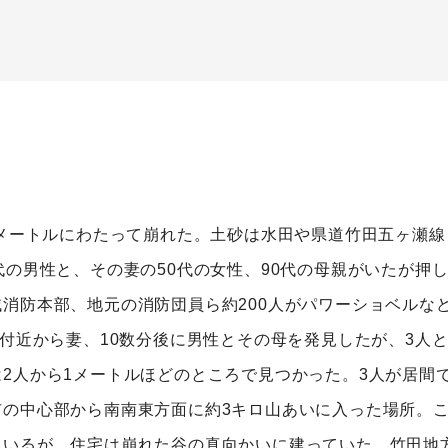
0メートルにわたって崩れた。土砂は水田や県道竹田五ヶ瀬
代の男性と、その妻の50代の女性、90代の母親がいたが押
消防本部、地元の消防団員ら約200人がパワーショベルな
間付近から妻、10数分後に男性とその母を発見したが、3人
2人から1メートルほどのところで見つかった。3人が居間
の中心部から南南東方面に約3キロ山あいに入った場所。こ
いるが、住宅は崩れた谷の真向かいに建っていた。竹田地方