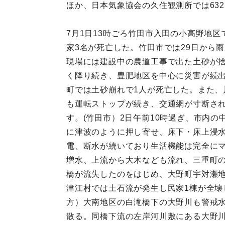
ほか、日本気象協会の久住観測所では63
7月1日13時ごろ竹田市入田の小高野地区
家3名が死亡した。竹田市では29日から
現場には建設中の農道工事で出た土砂が捨
く降り続き、豊肥地区を中心に災害が続
町では土砂崩れで1人が死亡した。また、
も運転ストップが続き、交通網が寸断さ
す。(竹田市）2日午前10時過ぎ、市内
に津波のように押し寄せ、床下・床上浸
電、断水が続いており生活機能は完全にマ
増水、上流から大木なども流れ、三重町の向
橋が流失したのをはじめ、大野町宇対瀬地
津江村では土石流が発生し民家1棟が全壊
方）大南地区の白滝橋下の大野川も警戒水
散る。同橋下流の左岸河川敷にある大野川