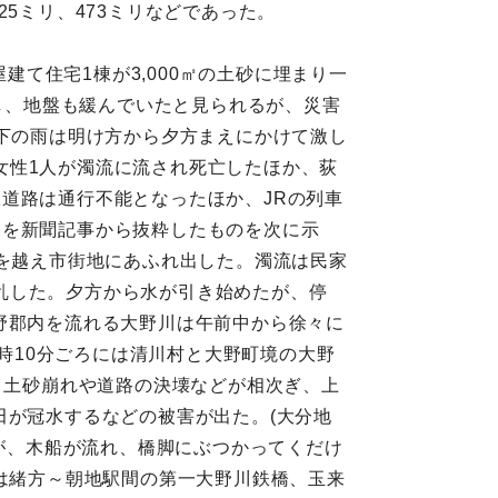
5ミリ、473ミリなどであった。
建て住宅1棟が3,000㎡の土砂に埋まり一
達し、地盤も緩んでいたと見られるが、災害
県下の雨は明け方から夕方まえにかけて激し
女性1人が濁流に流され死亡したほか、荻
道路は通行不能となったほか、JRの列車
況を新聞記事から抜粋したものを次に示
防を越え市街地にあふれ出した。濁流は民家
乱した。夕方から水が引き始めたが、停
野郡内を流れる大野川は午前中から徐々に
5時10分ごろには清川村と大野町境の大野
）土砂崩れや道路の決壊などが相次ぎ、上
田が冠水するなどの被害が出た。(大分地
根が、木船が流れ、橋脚にぶつかってくだけ
では緒方～朝地駅間の第一大野川鉄橋、玉来