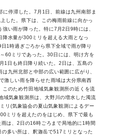
部に停滞した。7月1日、前線は九州南部ま
北上した。県下は、この梅雨前線に向かっ
強い雨が降った。特に7月2日9時には、
降水量が300ミリを超える大雨となっ
9日1時過ぎごろから県下全域で雨が降り
～60ミリであった。30日には、明け方を
月1日も終日降り続いた。2日は、五島の
雨は九州北部と中部の広い範囲に広がり、
方で激しい雨を降らせた雨域は大分県南西
た。このため竹田地域気象観測所の近くを流
地域気象観測所は、大野川の増水した濁流
1ミリ(気象協会の夏山気象観測によるデー
で300ミリを超えたのをはじめ、県下で最も
雨は、2日の16時ごろまで局地的に1時間
量の多い所は、釈迦岳で517ミリとなった