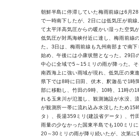
朝鮮半島に停滞していた梅雨前線は6月2
で一時南下したが、2日には低気圧が前
て太平洋高気圧からの暖かい湿った空気が
低気圧が対馬海峡付近に達し、梅雨前線の
た。3日は、梅雨前線も九州南部まで南下
始め、午後には小康状態となった。29日の
中心に全域で5～15ミリの雨が降った。
南西海上に強い雨域が現れ、低気圧の東
県下では8時に日田、伏木、釈迦岳で1時
部に移動し、竹田の9時、10時、11時の
れる玉来川が氾濫し、観測施設が水没、流
が観測所一帯に流れ込み水没したため15
タ）、長湯359ミリ(建設省データ）、竹
雨量の少なかった国東半島でも100ミリ
20～30ミリの雨が降り続いたが、次第に