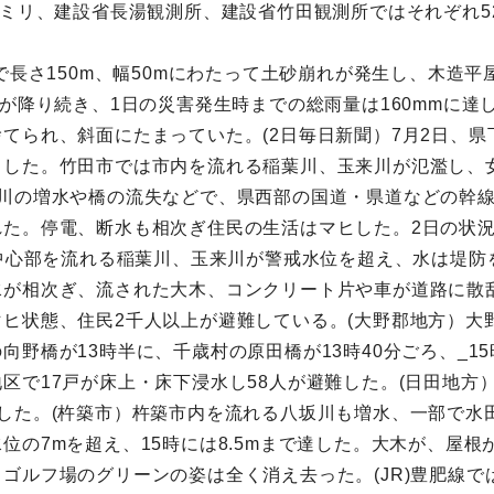
2ミリ、建設省長湯観測所、建設省竹田観測所ではそれぞれ52
で長さ150m、幅50mにわたって土砂崩れが発生し、木造平屋
雨が降り続き、1日の災害発生時までの総雨量は160mmに
てられ、斜面にたまっていた。(2日毎日新聞）7月2日、
出した。竹田市では市内を流れる稲葉川、玉来川が氾濫し、
川の増水や橋の流失などで、県西部の国道・県道などの幹線
れた。停電、断水も相次ぎ住民の生活はマヒした。2日の状
の中心部を流れる稲葉川、玉来川が警戒水位を超え、水は堤
水が相次ぎ、流された大木、コンクリート片や車が道路に散
ヒ状態、住民2千人以上が避難している。(大野郡地方）大
野橋が13時半に、千歳村の原田橋が13時40分ごろ、_1
区で17戸が床上・床下浸水し58人が避難した。(日田地方
した。(杵築市）杵築市内を流れる八坂川も増水、一部で水
位の7mを超え、15時には8.5mまで達した。大木が、屋
ゴルフ場のグリーンの姿は全く消え去った。(JR)豊肥線