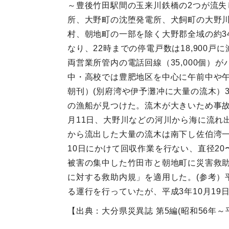
～豊後竹田駅間の玉来川鉄橋の2つが流失
所、大野町の沈堕発電所、犬飼町の大野
村、朝地町の一部を除く大野郡全域の約34
なり、22時までの停電戸数は18,900
両営業所管内の電話回線（35,000個）
中・高校では豊肥地区を中心に午前中や午
朝刊）(別府湾や伊予灘冲に大量の流木）
の漁船が見つけた。流木が大きいため事
月11日、大野川などの河川から海に流れ
から流出した大量の流木は南下し佐伯湾一
10日にかけて回収作業を行ない、直径20〜
被害の集中した竹田市と朝地町に災害救助
に対する救助内規」を適用した。(参考）
る運行を行っていたが、平成3年10月19
【出典：大分県災異誌 第5編(昭和56年～平成