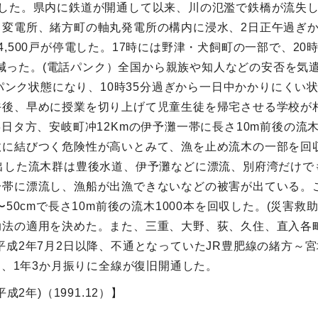
した。県内に鉄道が開通して以来、川の氾濫で鉄橋が流失し
川変電所、緒方町の軸丸発電所の構内に浸水、2日正午過ぎ
,500戸が停電した。17時には野津・犬飼町の一部で、2
戸に減った。(電話パンク）全国から親族や知人などの安否を気
がパンク状態になり、10時35分過ぎから一日中かかりにくい
後、早めに授業を切り上げて児童生徒を帰宅させる学校が相
3日タ方、安岐町冲12Kmの伊予灘一帯に長さ10m前後の
故に結びつく危険性が高いとみて、漁を止め流木の一部を回
出した流木群は豊後水道、伊予灘などに漂流、別府湾だけで
帯に漂流し、漁船が出漁できないなどの被害が出ている。こ
50cmで長さ10m前後の流木1000本を回収した。(災害救
法の適用を決めた。また、三重、大野、荻、久住、直入各町
平成2年7月2日以降、不通となっていたJR豊肥線の緒方～宮
日、1年3か月振りに全線が復旧開通した。
2年)（1991.12）】