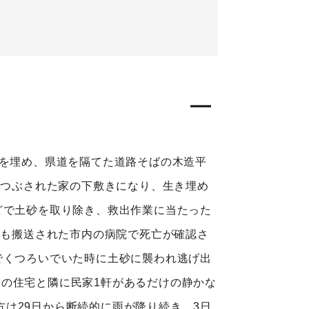
線を埋め、県道を隔てた道路そばの木造平
しつぶされた家の下敷きになり、生き埋め
どで土砂を取り除き、救出作業に当たった
とも搬送された市内の病院で死亡が確認さ
でくつろいでいた時に土砂に襲われ逃げ出
の住宅と隣に民家1軒があるだけの静かな
は29日から断続的に雨が降り続き、3日