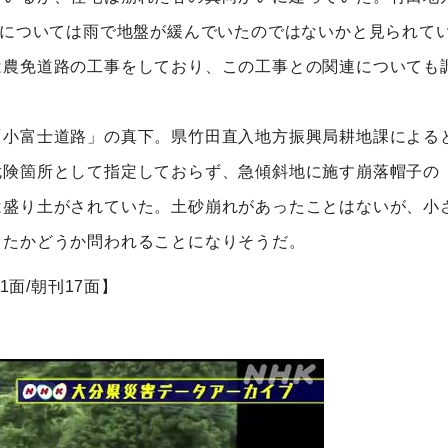
因については雨で地盤が緩んでいたのではないかと見られてい
は農免道路の工事をしており、この工事との関連についても
「小富士道路」の真下。県竹田直入地方振興局耕地課による
危険箇所として指定しておらず、急傾斜地に施す崩落帽子の
は盛り土がされていた。土砂崩れがあったことはないが、小
ったかどうか問われることになりそうだ。
1面/朝刊17面】