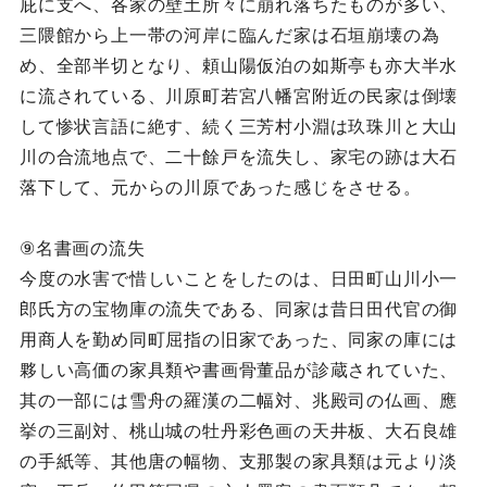
庇に支へ、各家の壁土所々に崩れ落ちたものが多い、
三隈館から上一帯の河岸に臨んだ家は石垣崩壊の為
め、全部半切となり、頼山陽仮泊の如斯亭も亦大半水
に流されている、川原町若宮八幡宮附近の民家は倒壊
して惨状言語に絶す、続く三芳村小淵は玖珠川と大山
川の合流地点で、二十餘戸を流失し、家宅の跡は大石
落下して、元からの川原であった感じをさせる。
⑨名書画の流失
今度の水害で惜しいことをしたのは、日田町山川小一
郎氏方の宝物庫の流失である、同家は昔日田代官の御
用商人を勤め同町屈指の旧家であった、同家の庫には
夥しい高価の家具類や書画骨董品が診蔵されていた、
其の一部には雪舟の羅漢の二幅対、兆殿司の仏画、應
挙の三副対、桃山城の牡丹彩色画の天井板、大石良雄
の手紙等、其他唐の幅物、支那製の家具類は元より淡