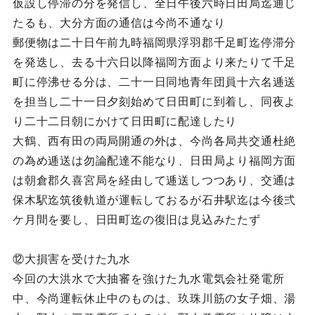
仮設し停滞の分を発信し、全日午後六時日田局迄通じ
たるも、大分方面の通信は今尚不通なり
郵便物は二十日午前九時福岡県浮羽郡千足町迄停滞分
を発迭し、去る十六日以降福岡方面より来たりて千足
町に停沸せる分は、二十一日同地青年団員十六名逓送
を担当し二十一日夕刻始めて日田町に到着し、同夜よ
り二十二日朝にかけて日田町に配達したり
大鶴、西有田の両局開通の外は、今尚各局共交通杜絶
の為め逓送は勿論配達不能なり、日田局より福岡方面
は朝倉郡久喜宮局を経由して逓送しつつあり、交通は
保木駅迄筑後軌道が運転しておるが石井駅迄は今後弍
ケ月間を要し、日田町迄の復旧は見込みたたず
⑫大損害を受けた九水
今回の大洪水で大抽審を強けた九水電気会社発電所
中、今尚運転休止中のものは、玖珠川筋の女子畑、湯