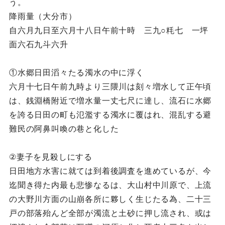
う。
降雨量（大分市）
自六月九日至六月十八日午前十時 三九○粍七 一坪
面六石九斗六升
①水郷日田滔々たる濁水の中に浮く
六月十七日午前九時より三隈川は刻々増水して正午頃
は、銭淵橋附近で増水量一丈七尺に達し、流石に水郷
を誇る日田の町も氾濫する濁水に覆はれ、混乱する避
難民の阿鼻叫喚の巷と化した
②妻子を見殺しにする
日田地方水害に就ては到着後調査を進めているが、今
迄聞き得た内最も悲惨なるは、大山村中川原で、上流
の大野川方面の山崩各所に夥しく生じたる為、二十三
戸の部落殆んど全部が濁流と土砂に押し流され、或は