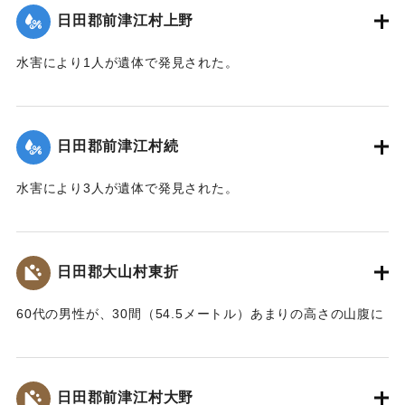
｜固有コード:
00268364
日田郡前津江村上野
水害により1人が遺体で発見された。
【出典：大分新聞 大正10年6月25日朝刊4面】
｜固有コード:
00268365
日田郡前津江村続
水害により3人が遺体で発見された。
【出典：大分新聞 大正10年6月25日朝刊4面】
｜固有コード:
00268366
日田郡大山村東折
60代の男性が、30間（54.5メートル）あまりの高さの山腹に
上って放水路を掘っていたところ、突如地すべりが発生して
この男性がその土砂にのったまま滑り降ちて自宅の屋根の上
に落ちかかり、足にけがを負った。
日田郡前津江村大野