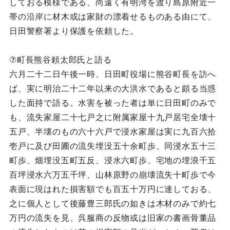
しておる模様である、尚遠く有明湾を渡り島原附近一
帯の沿岸に材木或は家財の漂着せるものある由にて、
日田警察署より保護を依頼した。
⑦町長熊谷頼太郎氏と語る
六月二十二日午後一時、日田町役場に熊谷町長を訪へ
ぱ、実に明治二十二年以来の大洪水であると頗る当惑
した面持で語る。水害を被った者は単に日田町のみで
も、流失家屋二十七戸之に附属家屋十九戸居宅全壊十
五戸、半壊のもの六十六戸で浸水家屋は実に九百六拾
壱戸に及び田圃の流失埋没五十余町歩、同浸水五十三
町歩、畑埋没五町五反、浸水六町歩、宅地の埋浪千五
百坪浸水六万五千坪、山林原野の崩壊流失十町歩で今
表面に現はれた損害額でも百五十万円に達しておる、
之に個人として後藤豊三郎氏の如きは木材のみで約七
万円の流失を見、呉服商の反物或は旧家の書画骨董品