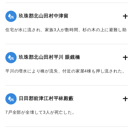
※碑文の画像・翻刻は「デジタル拓本」による。
た。
【出典：『九重町誌』、碑文】
【出典：大分新聞 大正10年6月26日朝刊7面】
玖珠郡北山田村中津留
｜固有コード:
00268373
｜固有コード:
00268369
住宅が水に流され、家族3人が数時間、杉の木の上に避難し助
かった。
【出典：大分新聞 大正10年6月26日朝刊7面】
玖珠郡北山田村平川 眼鏡橋
｜固有コード:
00268370
平川の増水により橋が流失、付近の家屋4棟も押し流された。
【出典：大分新聞 大正10年6月26日朝刊4面】
｜固有コード:
00268371
日田郡前津江村平林殿藪
7戸全部が全壊して3人が死亡した。
【出典：大分新聞 大正10年6月24日朝刊4面】