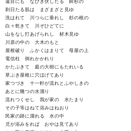
遠目にも なびき伏したる 鉾杉の
刹日たる肌は まざまざと見ゆ
洗はれて 川つらに垂れし 杉の根の
白々乾きて 川ぞひどてに
山をなし打あげられし 材木見ゆ
川原の中の 大木のもと
屋根破り ふかくはまりて 母屋の上
電信柱 倒れかかれり
かたぶきて 庭の大樹にもたれいる
草ぶき屋根に穴ほげてあり
家つづき 十一軒が流れとふやしきの
あとに幾つの水溜り
流れつくせし 我が家の 水たまり
その子等はねて浴みはねおり
民家の跡に溜れる 水の中
児が浴みをれぱ おやは見てあり