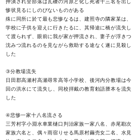
押潰され全部落は瓦礫の河原と化し死者十三名を出し
惨状見るにしのびないものがある
殊に同所に於て最も悲惨なるは、建照寺の隣家某は、
学校に子供を迎えに行きたるに、其帰途に橋が流失し
て渡られず、眼前に我が家が押流され、妻子が浮きつ
沈みつ流れるのを見ながら救助する途なく遂に見殺し
した
③分教場流失
日田郡高瀬村高瀬尋常高等小学校、後河内分教場は今
回の洪水にて流失し、同校拝戴の教育勅語謄本を流失
した
④悲惨一家十八名流さる
三芳村字小淵水車業樋口判治家族一家八名、赤尾勘次
家族六名と、偶々雨宿りせる馬原村繭売女二名、水見