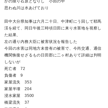
かの限り石原となりし 小田の中
思わぬ川は水あげており
田中大分県知事は六月二十日、中津町にう回して耶馬
渓を経て、同日午後三時頃日田に来り水害地を視察し
た結果、
左の通り内務大臣に被害状況を報告した
今回の水害は同地方未曾有の被害で、今尚交通、通信
機関恢復せざるもの日田郡に二ヶ村ありて詳細は判明
しないが
死亡者 72
負傷者 9
家屋流失 353
家屋半壊 204
浸水家屋 3500
橋梁流失 37