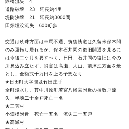
鉄橋流失 4
道路破壊 23 延長約4里
堤防決壊 21 延長約3000間
田畑埋没流失 600町歩
交通は玖珠方面は車馬不通、筑後軌道は久留米保木間
のみ運転し居れるが、保木石井問の復旧開通を見るに
は今後二ケ月を要すべく、日田、石井間の復旧は今の
所見込み立たず、損害は高瀬、大山、前津江方面を最
とし、全額弍千万円を上る予想なり
★日田町大字隈及竹田庄手
全町浸水し、其中川原町若宮八幡宮附近の拾数戸流
失、半壊二十余戸死亡一名
★三芳村
小淵橋附近 死亡十五名 流失二十五戸
★高瀬村