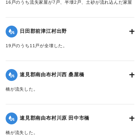
16戸のうち流失家屋が7戸、半壊2戸、土砂が流れ込んだ家屋
が3戸あって、被害を受けなかったものは4戸のみで、2人の死
者を出した。
【出典：大分新聞 大正10年6月24日朝刊4面】
日田郡前津江村出野
｜固有コード:
00268362
19戸のうち11戸が全壊した。
【出典：大分新聞 大正10年6月24日朝刊4面】
｜固有コード:
00268363
速見郡南由布村川西 桑屋橋
橋が流失した。
【出典：大分新聞 大正10年6月22日朝刊4面】
｜固有コード:
00268355
速見郡南由布村川原 田中市橋
橋が流失した。