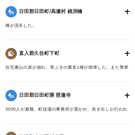
｜固有コード:
00268350
日田郡日田町/高瀬村 銭渕橋
橋が流失した。
【出典：大分新聞 大正10年6月20日朝刊2面】
｜固有コード:
00268351
直入郡久住町下町
住宅裏山の崖が崩れ、草ぶきの厩舎1棟が倒壊した。また警察
電話の電信柱が倒れ、一時通話が不通になった。
【出典：大分新聞 大正10年6月20日朝刊2面】
日田郡日田町隈 照蓮寺
｜固有コード:
00268352
3000人が避難。町役場の事務所が置かれ、炊き出しが行われ
た。
【出典：大分新聞 大正10年6月21日朝刊7面】