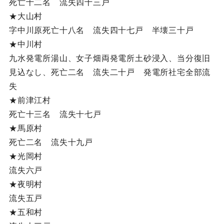
死亡十二名 流失四十三戸
★大山村
字中川原死亡十八名 流失四十七戸 半壊三十戸
★中川村
九水発電所湯山、女子畑両発電所土砂浸入、当分復旧
見込なし、死亡二名 流失二十戸 発電所社宅全部流
失
★前津江村
死亡十三名 流失十七戸
★馬原村
死亡二名 流失十九戸
★光岡村
流失六戸
★夜明村
流失五戸
★五和村