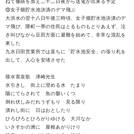
ねて修繕を加え二十二日夜から送電が出来る予定
⑬女子畑貯水池決潰のデマ飛ぶ
大洪水の翌十八日午後三時頃、女子畑貯水池決潰のデ
マ飛び、隈町一帯の住民はとるものもとりあえず、泣
き叫びながら豆田方面に避難を始めて、非常な混乱を
來した
九水日田営業所では直ちに「貯水池安全」の張り札を
出して、人心を安堵させた
⑭水害哀歌 津崎光生
水引きし 街上に澄める水 たまり
陽にてらされて 魚の骸いくつ
倒れ伏しみだれうずもり 見る限り
潰れし街に 日はおとしたり
ひろびろとひろがりゆける 大川なか
いさすかの洲に 屋根あがりけり