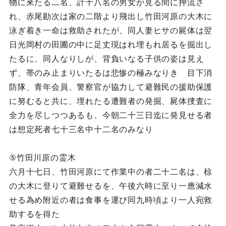
物に來たる二名、計十八名の男女が見る間に押流さ
れ、赤尾勘次は家の二階より飛出し竹田河原の大木に
泳ぎ着き一命は救助されたが、同人妻ヒサの屍体は翌
日光岡村の田圃の中に足丈現はれ埋もれ居るを掘出し
たるに、同人なりしが、背負いなる子供の姿は見え
ず、帯のみ止まりいたるは悲惨の極みなりき 目下消
防隊、青年会員、警察官が協力して避難民の援助保護
に努むると共に、埋れたる遭難者の発掘、屍体捜査に
全力を尽しつつあるも、今朝二十三日迄に発見せる者
は想定死者七十三名中十二名のみなり
⑤竹田川原の霊木
六月十七日、竹田河原にて作業中の者二十二名は、椋
の大木に登りて避難せるを、午後六時に至り一應減水
せる為め附近の者は食事を運び同九時頃より一人宛救
助するを得た