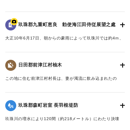
三）日田郡日田町隈川原町の惨状）筑後新聞」
｜固有コード:
00268374
玖珠郡九重町恵良 勅使海江田侍従展望之處
大正10年6月17日、朝からの豪雨によって玖珠川では約4ｍ、
野上川では約3.3ｍ増水した。東飯田村内では堤防が2ヶ所、
延長500ｍにわたって決壊し、260戸の家屋が流失した。
このような被害に対して宮中から大正天皇の勅使として海江
日田郡前津江村柚木
田侍従らが来訪し、親しく被害者を慰問するとともに、玖珠
盆地の被災状況を高台から展望した。
この地に住む前津江村村長は、妻が濁流に飲み込まれたの
この高台は「江上台」と命名され、記念碑がつくられた。
で、流れに飛び込み助け出したが、その間に自宅が土砂に押
しつぶされ村長の両親は押しつぶされ死亡した。
【石碑の碑文】
【出典：大分新聞 大正10年6月25日朝刊7面】
大正十年洪水被害地巡視
玖珠郡森町岩室 長羽根堤防
勅使海江田侍従展望之處
｜固有コード:
00268368
時大正十年七月一日也
玖珠川の増水により120間（約218メートル）にわたり決壊
し、下流一帯の250町歩の田んぼはことごとく土砂に埋まっ