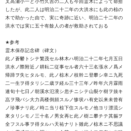
叉高瀬小一と小竹久吉の二人も今回霊木によって命拾
したが、此二人は明治二十二年の大洪水にも此の椋の
木で助かった由で、実に奇跡に近い、明治二十二年の
洪水では実に五十有餘人の者が救助されておる
★参考
霊木保存記念碑（碑文）
此ノ蒼鬱トシテ繁茂セル林木ハ明治二十二年七月五日
洪水ノ際附近ノ耕耘二従事セル者六十三名漲水ノ爲メ
帰蹄ヲ失ヒタルモ、此ノ椋木ノ枝幹ニ登攀シ幸ニ九死
二一生ヲ得タリシ二歳ヲ経ル三十三年ノ昨年六月霖雨
連旬十七日ノ朝溪水氾溌シ忽チニシテ山裂ケ樹ヲ抜キ
嵓ヲ飛バシ大力高楼倒頻スルノ惨状ハ有史以来未曾有
ノ珍事ナリ此ノ時ニ当リ椋下住スルモノ他ヨリ漂流シ
來タリシモノ三十名ノ男女再ヒ此ノ樹ニ攀チテ其軀ヲ
全フスル事ヲ得タルハ天祐ナリト雖此ノ椋木ニ不思議