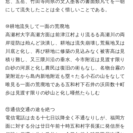
窓、五岳、竹田等同県の文人墨客の書面類凡てを一朝
にして流失したことは全く惜しいことである。
⑩耕地流失して一面の荒廃地
高瀬村大字高瀬方面は前津江村より流るる高瀬川の両
岸堤防は殆んど決潰し、耕地は流失崩壊し荒蕪地叉は
川底と化し、再び耕地に修築の見込みなく被害高は見
積り難し、又三隈川沿の垂水、今市附近は見渡す限り
白砂の河原と化し農民は復旧の術もなし、名物台霧の
簗附近から島内新地附近も塁々たる小石の山をなして
唯見る一面の荒廃地である五和村下石井の沃田数十町
歩は見渡す限りの砂山と化し唖然たらしむ
⑪通信交通の途を絶つ
電信電話は去る十七日以降全く不通なりしが、福岡方
面に対する分は廿日午前十時五和村字長溪に発信所を