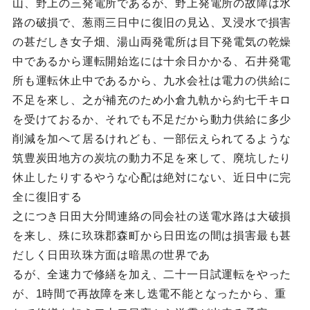
山、野上の三発電所であるが、野上発電所の故障は水
路の破損で、葱雨三日中に復旧の見込、叉浸水で損害
の甚だしき女子畑、湯山両発電所は目下発電気の乾燥
中であるから運転開始迄には十余日かかる、石井発電
所も運転休止中であるから、九水会社は電力の供給に
不足を來し、之が補充のため小倉九軌から約七千キロ
を受けておるか、それでも不足だから動力供給に多少
削減を加へて居るけれども、一部伝えられてるような
筑豊炭田地方の炭坑の動力不足を來して、廃坑したり
休止したりするやうな心配は絶対にない、近日中に完
全に復旧する
之につき日田大分間連絡の同会社の送電水路は大破損
を来し、殊に玖珠郡森町から日田迄の間は損害最も甚
だしく日田玖珠方面は暗黒の世界であ
るが、全速力で修繕を加え、二十一日試運転をやった
が、1時間で再故障を来し迭電不能となったから、重