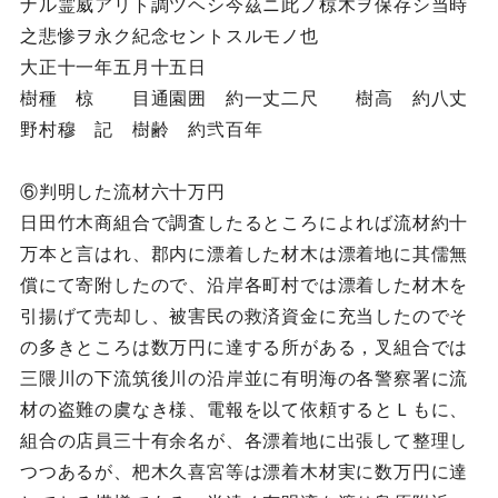
ナル霊威アリト調ツヘシ今茲ニ此ノ椋木ヲ保存シ当時
之悲惨ヲ永ク紀念セントスルモノ也
大正十一年五月十五日
樹種 椋 目通園囲 約一丈二尺 樹高 約八丈
野村穆 記 樹齢 約弐百年
⑥判明した流材六十万円
日田竹木商組合で調査したるところによれば流材約十
万本と言はれ、郡内に漂着した材木は漂着地に其儒無
償にて寄附したので、沿岸各町村では漂着した材木を
引揚げて売却し、被害民の救済資金に充当したのでそ
の多きところは数万円に達する所がある，叉組合では
三隈川の下流筑後川の沿岸並に有明海の各警察署に流
材の盗難の虞なき様、電報を以て依頼するとＬもに、
組合の店員三十有余名が、各漂着地に出張して整理し
つつあるが、杷木久喜宮等は漂着木材実に数万円に達