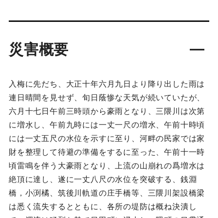
災害概要
入梅に先だち、大正十年六月九日より降り出した雨は
連日晴間を見せず、旬日蔭惨な天気が続いていたが、
六月十七日午前三時頭から豪雨となり、三隈川は次第
に増水し、午前九時には一丈一尺の増水、午前十時頃
には一丈五尺の水位を示すに至り、河畔の民家では家
財を整理して待避の準備をするに至った、午前十一時
頃雷鳴を伴う大豪雨となり、上流の山崩れの爲増水は
絶頂に達し、遂に一丈八尺の水位を突破する、銭淵
橋，小渕橘、筑後川軌道の庄手橋等、三隈川架設橋梁
は悉く流失するとともに、各所の堤防は概ね決潰し