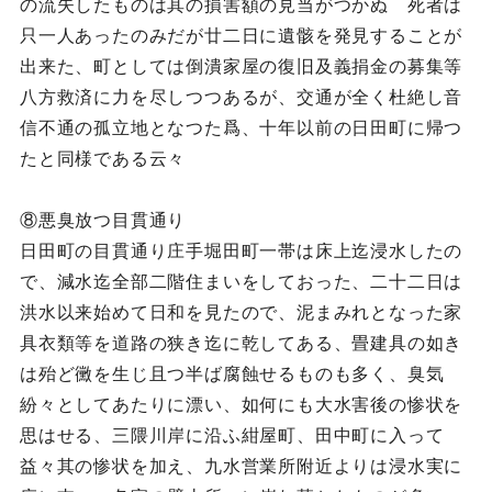
の流失したものは其の損害額の見当がつかぬ 死者は
只一人あったのみだが廿二日に遺骸を発見することが
出来た、町としては倒潰家屋の復旧及義捐金の募集等
八方救済に力を尽しつつあるが、交通が全く杜絶し音
信不通の孤立地となつた爲、十年以前の日田町に帰つ
たと同様である云々
⑧悪臭放つ目貫通り
日田町の目貫通り庄手堀田町一帯は床上迄浸水したの
で、減水迄全部二階住まいをしておった、二十二日は
洪水以来始めて日和を見たので、泥まみれとなった家
具衣類等を道路の狭き迄に乾してある、畳建具の如き
は殆ど黴を生じ且つ半ば腐蝕せるものも多く、臭気
紛々としてあたりに漂い、如何にも大水害後の惨状を
思はせる、三隈川岸に沿ふ紺屋町、田中町に入って
益々其の惨状を加え、九水営業所附近よりは浸水実に