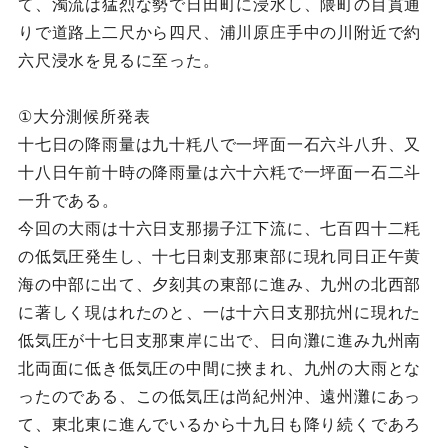
て、濁流は猛烈な勢で日田町に浸水し、隈町の目貫通
りで道路上二尺から四尺、浦川原庄手中の川附近で約
六尺浸水を見るに至った。
①大分測候所発表
十七日の降雨量は九十粍八で一坪面一石六斗八升、又
十八日午前十時の降雨量は六十六粍で一坪面一石二斗
一升である。
今回の大雨は十六日支那揚子江下流に、七百四十二粍
の低気圧発生し、十七日刺支那東部に現れ同日正午黄
海の中部に出て、夕刻其の東部に進み、九州の北西部
に著しく現はれたのと、一は十六日支那抗州に現れた
低気圧が十七日支那東岸に出で、日向灘に進み九州南
北両面に低き低気圧の中間に挾まれ、九州の大雨とな
ったのである、この低気圧は尚紀州沖、遠州灘にあっ
て、東北東に進んでいるから十九日も降り続くであろ