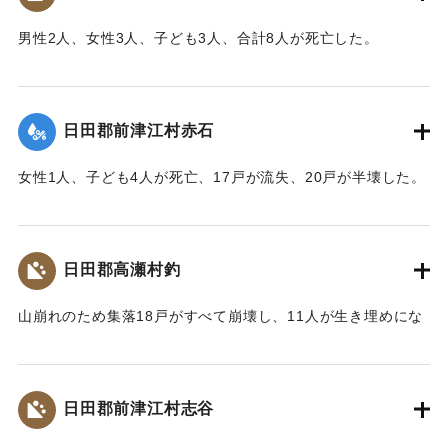
【出典：大分新聞 大正10年6月25日朝刊7面】
男性2人、女性3人、子ども3人、合計8人が死亡した。
｜固有コード:
00268367
【出典：大分新聞 大正10年6月23日朝刊4面】
｜固有コード:
00268359
日田郡前津江村赤石
女性1人、子ども4人が死亡、17戸が流失、20戸が半壊した。
【出典：大分新聞 大正10年6月23日朝刊4面】
｜固有コード:
00268360
日田郡高瀬村釣
山崩れのため集落18戸がすべて崩壊し、11人が生き埋めにな
った。（24日の記事には12人が生き埋めになり4人が救助さ
れたとある）9人が遺体で発見された。
【出典：大分新聞 大正10年6月23日朝刊7面】
日田郡前津江村志谷
｜固有コード:
00268361