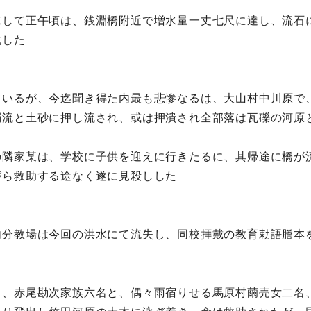
水して正午頃は、銭淵橋附近で増水量一丈七尺に達し、流石
化した
ているが、今迄聞き得た内最も悲惨なるは、大山村中川原で
濁流と土砂に押し流され、或は押潰され全部落は瓦礫の河原
の隣家某は、学校に子供を迎えに行きたるに、其帰途に橋が
がら救助する途なく遂に見殺しした
内分教場は今回の洪水にて流失し、同校拝戴の教育勅語謄本
名、赤尾勘次家族六名と、偶々雨宿りせる馬原村繭売女二名