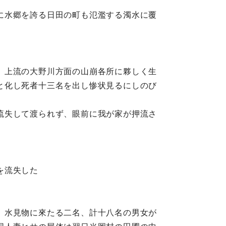
に水郷を誇る日田の町も氾濫する濁水に覆
、上流の大野川方面の山崩各所に夥しく生
と化し死者十三名を出し惨状見るにしのび
流失して渡られず、眼前に我が家が押流さ
を流失した
、水見物に來たる二名、計十八名の男女が