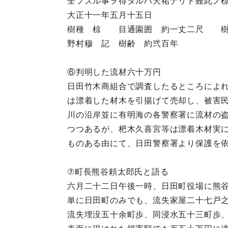
全フスル事ヲ得タルハ天祐ナリト雖此ノ
大正十一年五月十五日
樹種 椋 目通園囲 約一丈二尺 樹
野村穆 記 樹齢 約弐百年
⑥判明した流材六十万円
日田竹木商組合で調査したるところによ
は漂着した材木を引揚げて売却し、被害
川の沿岸並に有明海の各警察署に流材の
つつあるが、杷木久喜宮等は漂着木材実
ものある由にて、日田警察署より保護を
⑦町長熊谷頼太郎氏と語る
六月二十二日午後一時、日田町役場に熊
単に日田町のみでも、流失家屋二十七戸
流失埋没五十余町歩、同浸水五十三町歩