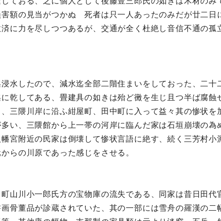
達しておる、之に個人として後藤豊三郎氏の如きは木材のみ
損害額の見当がつかぬ 死者は只一人あったのみだが廿二日
救済に力を尽しつつあるが、交通が全く杜絶し音信不通の孤
迄浸水したので、減水迄全部二階住まいをしておった、二十
迄に乾してある、畳建具の如きは殆ど黴を生じ且つ半ば腐蝕
る、三隈川岸に沿ふ紺屋町、田中町に入って益々其の惨状を
が多い、三隈館から上一帯の河岸に臨んだ家は石垣崩壊の為
八幡宮附近の民家は倒壊して惨状言語に絶す、続く三芳村小
元からの川原であった感じをさせる。
田町山川小一郎氏方の宝物庫の流失である、同家は昔日田代
書画骨董品が診蔵されていた、其の一部には雪舟の羅漢の二