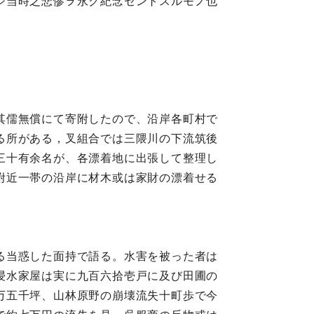
シ当時之悲惨ヲ永ク紀念セントスルモノ也
其儒無償にて寄附したので、沿岸各町村で
る所がある，叉組合では三隈川の下流筑後
三十有余名が、各漂着地に出張して整理し
附近一帯の沿岸に材木或は家財の漂着せる
る当惑した面持で語る。水害を被った者は
浸水家屋は実に九百六拾壱戸に及び田圃の
万五千坪、山林原野の崩壊流失十町歩で今