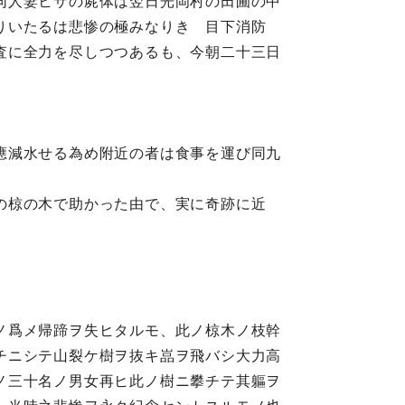
同人妻ヒサの屍体は翌日光岡村の田圃の中
りいたるは悲惨の極みなりき 目下消防
査に全力を尽しつつあるも、今朝二十三日
應減水せる為め附近の者は食事を運び同九
の椋の木で助かった由で、実に奇跡に近
ノ爲メ帰蹄ヲ失ヒタルモ、此ノ椋木ノ枝幹
チニシテ山裂ケ樹ヲ抜キ嵓ヲ飛バシ大力高
ノ三十名ノ男女再ヒ此ノ樹ニ攀チテ其軀ヲ