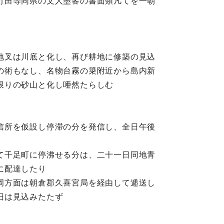
竹田等同県の文人墨客の書面類凡てを一朝
地叉は川底と化し、再び耕地に修築の見込
の術もなし、名物台霧の簗附近から島内新
限りの砂山と化し唖然たらしむ
信所を仮設し停滞の分を発信し、全日午後
て千足町に停沸せる分は、二十一日同地青
に配達したり
岡方面は朝倉郡久喜宮局を経由して逓送し
旧は見込みたたず