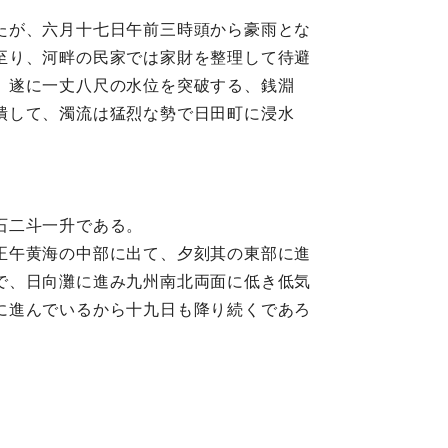
たが、六月十七日午前三時頭から豪雨とな
至り、河畔の民家では家財を整理して待避
、遂に一丈八尺の水位を突破する、銭淵
潰して、濁流は猛烈な勢で日田町に浸水
石二斗一升である。
正午黄海の中部に出て、夕刻其の東部に進
で、日向灘に進み九州南北両面に低き低気
に進んでいるから十九日も降り続くであろ