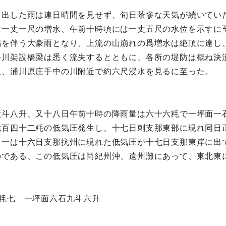
り出した雨は連日晴間を見せず、旬日蔭惨な天気が続いてい
は一丈一尺の増水、午前十時頃には一丈五尺の水位を示すに
鳴を伴う大豪雨となり、上流の山崩れの爲増水は絶頂に達し
隈川架設橋梁は悉く流失するとともに、各所の堤防は概ね決
尺、浦川原庄手中の川附近で約六尺浸水を見るに至った。
六斗八升、又十八日午前十時の降雨量は六十六粍で一坪面一
七百四十二粍の低気圧発生し、十七日刺支那東部に現れ同日
、一は十六日支那抗州に現れた低気圧が十七日支那東岸に出
のである、この低気圧は尚紀州沖、遠州灘にあって、東北東
粍七 一坪面六石九斗六升