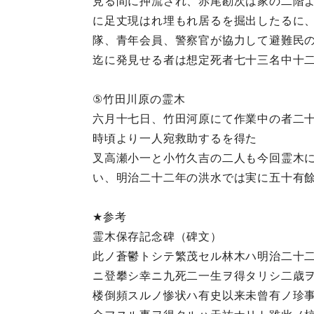
見る間に押流され、赤尾勘次は家の二階
に足丈現はれ埋もれ居るを掘出したるに
隊、青年会員、警察官が協力して避難民
迄に発見せる者は想定死者七十三名中十
⑤竹田川原の霊木
六月十七日、竹田河原にて作業中の者二
時頃より一人宛救助するを得た
叉高瀬小一と小竹久吉の二人も今回霊木
い、明治二十二年の洪水では実に五十有
★参考
霊木保存記念碑（碑文）
此ノ蒼鬱トシテ繁茂セル林木ハ明治二十
ニ登攀シ幸ニ九死二一生ヲ得タリシ二歳
楼倒頻スルノ惨状ハ有史以来未曾有ノ珍