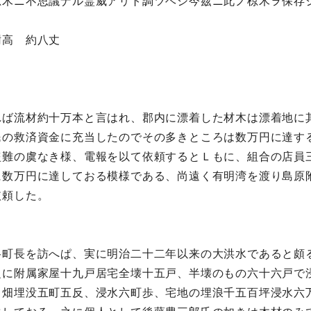
椋木ニ不思議ナル霊威アリト調ツヘシ今茲ニ此ノ椋木ヲ保存
高 約八丈
れば流材約十万本と言はれ、郡内に漂着した材木は漂着地に
民の救済資金に充当したのでその多きところは数万円に達す
盗難の虞なき様、電報を以て依頼するとＬもに、組合の店員
に数万円に達しておる模様である、尚遠く有明湾を渡り島原
依頼した。
谷町長を訪へぱ、実に明治二十二年以来の大洪水であると頗
之に附属家屋十九戸居宅全壊十五戸、半壊のもの六十六戸で
、畑埋没五町五反、浸水六町歩、宅地の埋浪千五百坪浸水六