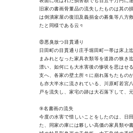
表面に現はれた損害額でも百五十万円に
旧家の書画骨董品の流失したものは其の
は倒潰家屋の復旧及義捐金の募集等八方
たと同様である云々
⑧悪臭放つ目貫通り
日田町の目貫通り庄手堀田町一帯は床上
まみれとなった家具衣類等を道路の狭き
漂い、如何にも大水害後の惨状を思はせ
支へ、各家の壁土所々に崩れ落ちたもの
も亦大半水に流されている、川原町若宮
戸を流失し、家宅の跡は大石落下して、
⑨名書画の流失
今度の水害で惜しいことをしたのは、日
た、同家の庫には夥しい高価の家具類や