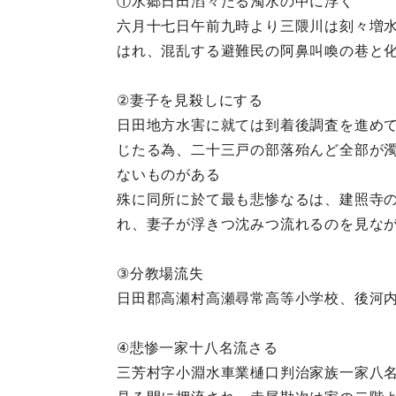
①水郷日田滔々たる濁水の中に浮く
六月十七日午前九時より三隈川は刻々増
はれ、混乱する避難民の阿鼻叫喚の巷と
②妻子を見殺しにする
日田地方水害に就ては到着後調査を進め
じたる為、二十三戸の部落殆んど全部が
ないものがある
殊に同所に於て最も悲惨なるは、建照寺
れ、妻子が浮きつ沈みつ流れるのを見な
③分教場流失
日田郡高瀬村高瀬尋常高等小学校、後河
④悲惨一家十八名流さる
三芳村字小淵水車業樋口判治家族一家八