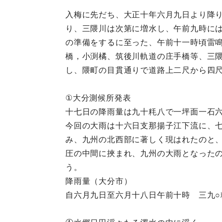
入梅に先だち、大正十年六月九日より降
り、三隈川は次第に増水し、午前九時に
の準備をするに至った、午前十一時頃雷
橋，小渕橘、筑後川軌道の庄手橋等、三
し、隈町の目貫通りで道路上二尺から四
①大分測候所発表
十七日の降雨量は九十粍八で一坪面一石
今回の大雨は十六日支那揚子江下流に、
み、九州の北西部に著しく現はれたのと
圧の中間に挾まれ、九州の大雨となった
う。
降雨量（大分市）
自六月九日至六月十八日午前十時 三九○