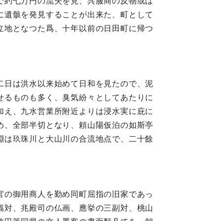
で約七万円の流失を見、呉服商の反物或は
に遺骸を発見することが出来た、町として
立地となつた爲、十年以前の日田町に帰つ
二日は洪水以来始めて日和を見たので、泥
せるものも多く、臭気紛々としてあたりに
加え、九水営業所附近よりは浸水実に庇に
め、全部半切となり、頼山陽仮泊の如斯亭
淵は玖珠川と大山川の合流地点で、二十餘
官の御用商人を勤め同町屈指の旧家であっ
幅対、兆殿司の仏画、應挙の三副対、桃山