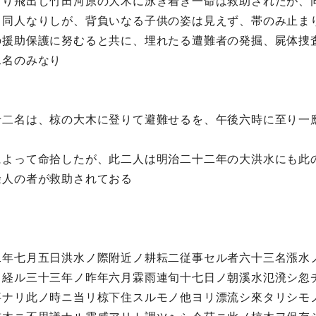
より飛出し竹田河原の大木に泳ぎ着き一命は救助されたが、
、同人なりしが、背負いなる子供の姿は見えず、帯のみ止ま
の援助保護に努むると共に、埋れたる遭難者の発掘、屍体捜
二名のみなり
十二名は、椋の大木に登りて避難せるを、午後六時に至り一
によって命拾したが、此二人は明治二十二年の大洪水にも此
餘人の者が救助されておる
二年七月五日洪水ノ際附近ノ耕耘二従事セル者六十三名漲水
ヲ経ル三十三年ノ昨年六月霖雨連旬十七日ノ朝溪水氾溌シ忽
事ナリ此ノ時ニ当リ椋下住スルモノ他ヨリ漂流シ來タリシモ