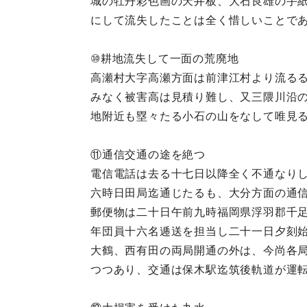
城の牡丹彩色画の天井板、大石良雄の手
にして流失したことは全く惜しいことで
⑩耕地流失して一面の荒廃地
高瀬村大字高瀬方面は前津江村より流る
みなく被害高は見積り難し、又三隈川沿
地附近も塁々たる小石の山をなして唯見
⑪通信交通の途を絶つ
電信電話は去る十七日以降全く不通なり
六時日田局迄通じたるも、大分方面の通
郵便物は二十日午前九時福岡県浮羽郡千
年団員十六名逓送を担当し二十一日夕刻
大鶴、西有田の両局開通の外は、今尚各
つつあり、交通は保木駅迄筑後軌道が運