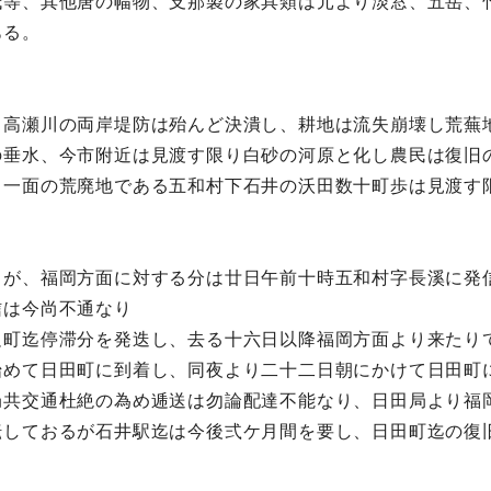
紙等、其他唐の幅物、支那製の家具類は元より淡窓、五岳、
ある。
る高瀬川の両岸堤防は殆んど決潰し、耕地は流失崩壊し荒蕪
の垂水、今市附近は見渡す限り白砂の河原と化し農民は復旧
る一面の荒廃地である五和村下石井の沃田数十町歩は見渡す
しが、福岡方面に対する分は廿日午前十時五和村字長溪に発
信は今尚不通なり
足町迄停滞分を発迭し、去る十六日以降福岡方面より来たり
始めて日田町に到着し、同夜より二十二日朝にかけて日田町
局共交通杜絶の為め逓送は勿論配達不能なり、日田局より福
転しておるが石井駅迄は今後弍ケ月間を要し、日田町迄の復