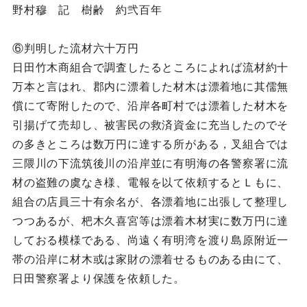
野村穆 記 樹齢 約弐百年
⑥判明した流材六十万円
日田竹木商組合で調査したるところによれば流材約十
万本と言はれ、郡内に漂着した材木は漂着地に其儒無
償にて寄附したので、沿岸各町村では漂着した材木を
引揚げて売却し、被害民の救済資金に充当したのでそ
の多きところは数万円に達する所がある，叉組合では
三隈川の下流筑後川の沿岸並に有明海の各警察署に流
材の盗難の虞なき様、電報を以て依頼するとＬもに、
組合の店員三十有余名が、各漂着地に出張して整理し
つつあるが、杷木久喜宮等は漂着木材実に数万円に達
しておる模様である、尚遠く有明湾を渡り島原附近一
帯の沿岸に材木或は家財の漂着せるものある由にて、
日田警察署より保護を依頼した。