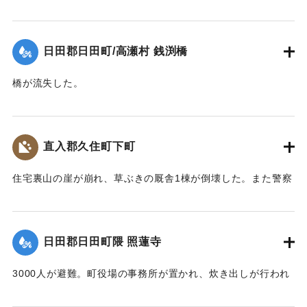
【出典：大分新聞 大正10年6月20日朝刊2面】
｜固有コード:
00268350
日田郡日田町/高瀬村 銭渕橋
橋が流失した。
【出典：大分新聞 大正10年6月20日朝刊2面】
｜固有コード:
00268351
直入郡久住町下町
住宅裏山の崖が崩れ、草ぶきの厩舎1棟が倒壊した。また警察
電話の電信柱が倒れ、一時通話が不通になった。
【出典：大分新聞 大正10年6月20日朝刊2面】
日田郡日田町隈 照蓮寺
｜固有コード:
00268352
3000人が避難。町役場の事務所が置かれ、炊き出しが行われ
た。