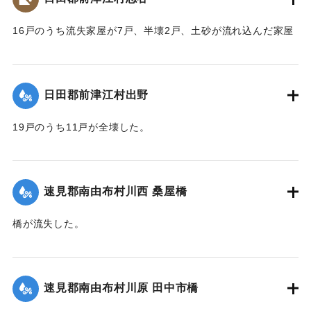
｜固有コード:
00268361
16戸のうち流失家屋が7戸、半壊2戸、土砂が流れ込んだ家屋
が3戸あって、被害を受けなかったものは4戸のみで、2人の死
者を出した。
【出典：大分新聞 大正10年6月24日朝刊4面】
日田郡前津江村出野
｜固有コード:
00268362
19戸のうち11戸が全壊した。
【出典：大分新聞 大正10年6月24日朝刊4面】
｜固有コード:
00268363
速見郡南由布村川西 桑屋橋
橋が流失した。
【出典：大分新聞 大正10年6月22日朝刊4面】
｜固有コード:
00268355
速見郡南由布村川原 田中市橋