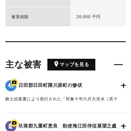
被害総額
20,000 千円
主な被害
マップを見る
日田郡日田町隈川原町の惨状
郷土絵葉書により発行された「対象十年六月大洪水（其十
三）日田郡日田町隈川原町の惨状）筑後新聞」
｜固有コード:
00268374
玖珠郡九重町恵良 勅使海江田侍従展望之處