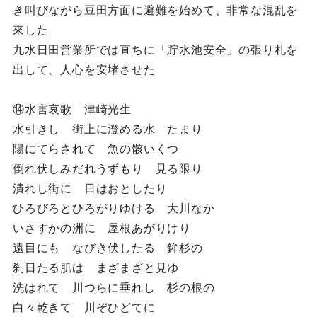
き叫びながら豆田方面に避難を始めて、非常な混乱を
來した
九水日田営業所では直ちに「貯水池安全」の張り札を
出して、人心を安堵させた
⑭水害哀歌 津崎光生
水引きし 街上に澄める水 たまり
陽にてらされて 魚の骸いくつ
倒れ伏しみだれうずもり 見る限り
潰れし街に 日はおとしたり
ひろびろとひろがりゆける 大川なか
いさすかの洲に 屋根あがりけり
遠目にも なびき伏したる 鉾杉の
刹日たる肌は まざまざと見ゆ
洗はれて 川つらに垂れし 杉の根の
白々乾きて 川ぞひどてに