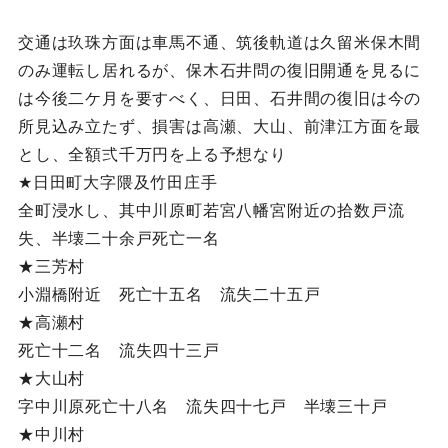
交通は玖珠方面は車馬不通、筑後軌道は久留米保木間
のみ運転し居れるが、保木石井問の復旧開通を見るに
は今後二ケ月を要すべく、日田、石井間の復旧は今の
所見込み立たず、損害は高瀬、大山、前津江方面を最
とし、全額弍千万円を上る予想なり
★日田町大字隈及竹田庄手
全町浸水し、其中川原町若宮八幡宮附近の拾数戸流
失、半壊二十余戸死亡一名
★三芳村
小淵橋附近 死亡十五名 流失二十五戸
★高瀬村
死亡十二名 流失四十三戸
★大山村
字中川原死亡十八名 流失四十七戸 半壊三十戸
★中川村