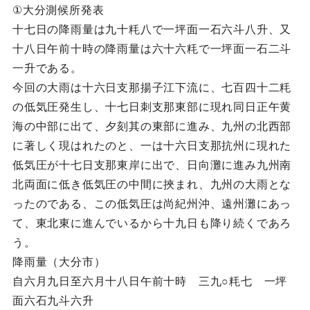
①大分測候所発表
十七日の降雨量は九十粍八で一坪面一石六斗八升、又
十八日午前十時の降雨量は六十六粍で一坪面一石二斗
一升である。
今回の大雨は十六日支那揚子江下流に、七百四十二粍
の低気圧発生し、十七日刺支那東部に現れ同日正午黄
海の中部に出て、夕刻其の東部に進み、九州の北西部
に著しく現はれたのと、一は十六日支那抗州に現れた
低気圧が十七日支那東岸に出で、日向灘に進み九州南
北両面に低き低気圧の中間に挾まれ、九州の大雨とな
ったのである、この低気圧は尚紀州沖、遠州灘にあっ
て、東北東に進んでいるから十九日も降り続くであろ
う。
降雨量（大分市）
自六月九日至六月十八日午前十時 三九○粍七 一坪
面六石九斗六升