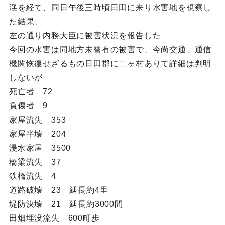
渓を経て、同日午後三時頃日田に来り水害地を視察し
た結果、
左の通り内務大臣に被害状況を報告した
今回の水害は同地方未曾有の被害で、今尚交通、通信
機関恢復せざるもの日田郡に二ヶ村ありて詳細は判明
しないが
死亡者 72
負傷者 9
家屋流失 353
家屋半壊 204
浸水家屋 3500
橋梁流失 37
鉄橋流失 4
道路破壊 23 延長約4里
堤防決壊 21 延長約3000間
田畑埋没流失 600町歩