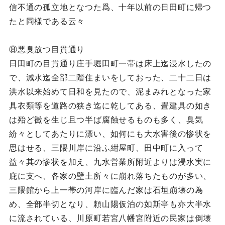
信不通の孤立地となつた爲、十年以前の日田町に帰つ
たと同様である云々
⑧悪臭放つ目貫通り
日田町の目貫通り庄手堀田町一帯は床上迄浸水したの
で、減水迄全部二階住まいをしておった、二十二日は
洪水以来始めて日和を見たので、泥まみれとなった家
具衣類等を道路の狭き迄に乾してある、畳建具の如き
は殆ど黴を生じ且つ半ば腐蝕せるものも多く、臭気
紛々としてあたりに漂い、如何にも大水害後の惨状を
思はせる、三隈川岸に沿ふ紺屋町、田中町に入って
益々其の惨状を加え、九水営業所附近よりは浸水実に
庇に支へ、各家の壁土所々に崩れ落ちたものが多い、
三隈館から上一帯の河岸に臨んだ家は石垣崩壊の為
め、全部半切となり、頼山陽仮泊の如斯亭も亦大半水
に流されている、川原町若宮八幡宮附近の民家は倒壊