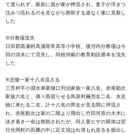
て渡られず、眼前に我が家が押流され、妻子が浮きつ
沈みつ流れるのを見ながら救助する途なく遂に見殺し
した
③分教場流失
日田郡高瀬村高瀬尋常高等小学校、後河内分教場は今
回の洪水にて流失し、同校拝戴の教育勅語謄本を流失
した
④悲惨一家十八名流さる
三芳村字小淵水車業樋口判治家族一家八名、赤尾勘次
家族六名と、偶々雨宿りせる馬原村繭売女二名、水見
物に來たる二名、計十八名の男女が見る間に押流さ
れ、赤尾勘次は家の二階より飛出し竹田河原の大木に
泳ぎ着き一命は救助されたが、同人妻ヒサの屍体は翌
日光岡村の田圃の中に足丈現はれ埋もれ居るを掘出し