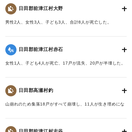
に落ちかかり、足にけがを負った。
日田郡前津江村大野
【出典：大分新聞 大正10年6月25日朝刊7面】
男性2人、女性3人、子ども3人、合計8人が死亡した。
｜固有コード:
00268367
【出典：大分新聞 大正10年6月23日朝刊4面】
｜固有コード:
00268359
日田郡前津江村赤石
女性1人、子ども4人が死亡、17戸が流失、20戸が半壊した。
【出典：大分新聞 大正10年6月23日朝刊4面】
｜固有コード:
00268360
日田郡高瀬村釣
山崩れのため集落18戸がすべて崩壊し、11人が生き埋めにな
った。（24日の記事には12人が生き埋めになり4人が救助さ
れたとある）9人が遺体で発見された。
【出典：大分新聞 大正10年6月23日朝刊7面】
日田郡前津江村志谷