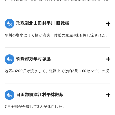
かった。
【出典：大分新聞 大正10年6月26日朝刊7面】
玖珠郡北山田村平川 眼鏡橋
｜固有コード:
00268370
平川の増水により橋が流失、付近の家屋4棟も押し流された。
【出典：大分新聞 大正10年6月26日朝刊4面】
｜固有コード:
00268371
玖珠郡万年村塚脇
地区の200戸が浸水して、道路上では約2尺（60センチ）の浸
水となった。
【出典：大分新聞 大正10年6月26日朝刊4面】
日田郡前津江村平林殿藪
｜固有コード:
00268372
7戸全部が全壊して3人が死亡した。