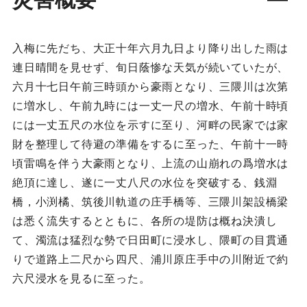
入梅に先だち、大正十年六月九日より降り出した雨は
連日晴間を見せず、旬日蔭惨な天気が続いていたが、
六月十七日午前三時頭から豪雨となり、三隈川は次第
に増水し、午前九時には一丈一尺の増水、午前十時頃
には一丈五尺の水位を示すに至り、河畔の民家では家
財を整理して待避の準備をするに至った、午前十一時
頃雷鳴を伴う大豪雨となり、上流の山崩れの爲増水は
絶頂に達し、遂に一丈八尺の水位を突破する、銭淵
橋，小渕橘、筑後川軌道の庄手橋等、三隈川架設橋梁
は悉く流失するとともに、各所の堤防は概ね決潰し
て、濁流は猛烈な勢で日田町に浸水し、隈町の目貫通
りで道路上二尺から四尺、浦川原庄手中の川附近で約
六尺浸水を見るに至った。