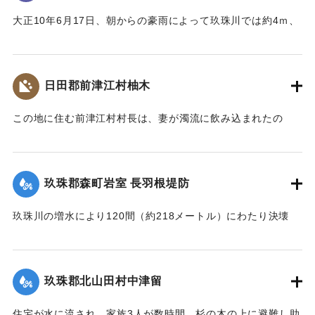
大正10年6月17日、朝からの豪雨によって玖珠川では約4ｍ、
野上川では約3.3ｍ増水した。東飯田村内では堤防が2ヶ所、
延長500ｍにわたって決壊し、260戸の家屋が流失した。
このような被害に対して宮中から大正天皇の勅使として海江
日田郡前津江村柚木
田侍従らが来訪し、親しく被害者を慰問するとともに、玖珠
盆地の被災状況を高台から展望した。
この地に住む前津江村村長は、妻が濁流に飲み込まれたの
この高台は「江上台」と命名され、記念碑がつくられた。
で、流れに飛び込み助け出したが、その間に自宅が土砂に押
しつぶされ村長の両親は押しつぶされ死亡した。
【石碑の碑文】
【出典：大分新聞 大正10年6月25日朝刊7面】
大正十年洪水被害地巡視
玖珠郡森町岩室 長羽根堤防
勅使海江田侍従展望之處
｜固有コード:
00268368
時大正十年七月一日也
玖珠川の増水により120間（約218メートル）にわたり決壊
し、下流一帯の250町歩の田んぼはことごとく土砂に埋まっ
※碑文の画像・翻刻は「デジタル拓本」による。
た。
【出典：『九重町誌』、碑文】
【出典：大分新聞 大正10年6月26日朝刊7面】
玖珠郡北山田村中津留
｜固有コード:
00268373
｜固有コード:
00268369
住宅が水に流され、家族3人が数時間、杉の木の上に避難し助