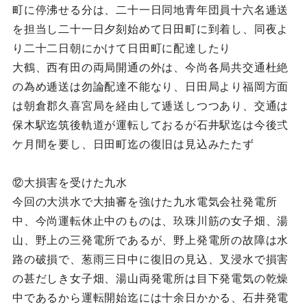
町に停沸せる分は、二十一日同地青年団員十六名逓送
を担当し二十一日夕刻始めて日田町に到着し、同夜よ
り二十二日朝にかけて日田町に配達したり
大鶴、西有田の両局開通の外は、今尚各局共交通杜絶
の為め逓送は勿論配達不能なり、日田局より福岡方面
は朝倉郡久喜宮局を経由して逓送しつつあり、交通は
保木駅迄筑後軌道が運転しておるが石井駅迄は今後弍
ケ月間を要し、日田町迄の復旧は見込みたたず
⑫大損害を受けた九水
今回の大洪水で大抽審を強けた九水電気会社発電所
中、今尚運転休止中のものは、玖珠川筋の女子畑、湯
山、野上の三発電所であるが、野上発電所の故障は水
路の破損で、葱雨三日中に復旧の見込、叉浸水で損害
の甚だしき女子畑、湯山両発電所は目下発電気の乾燥
中であるから運転開始迄には十余日かかる、石井発電