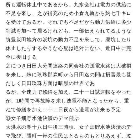
所も運転休止中であるから、九水会社は電力の供給に
不足を來し、之が補充のため小倉九軌から約七千キロ
を受けておるか、それでも不足だから動力供給に多少
削減を加へて居るけれども、一部伝えられてるような
筑豊炭田地方の炭坑の動力不足を來して、廃坑したり
休止したりするやうな心配は絶対にない、近日中に完
全に復旧する
之につき日田大分間連絡の同会社の送電水路は大破損
を来し、殊に玖珠郡森町から日田迄の間は損害最も甚
だしく日田玖珠方面は暗黒の世界であ
るが、全速力で修繕を加え、二十一日試運転をやった
が、1時間で再故障を来し迭電不能となったから、重
ねて修繕を加え二十二日夜から送電が出来る予定
⑬女子畑貯水池決潰のデマ飛ぶ
大洪水の翌十八日午後三時頃、女子畑貯水池決潰のデ
マ飛び、隈町一帯の住民はとるものもとりあえず、泣