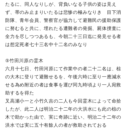
たるに、同人なりしが、背負いなる子供の姿は見え
ず、帯のみ止まりいたるは悲惨の極みなりき 目下消
防隊、青年会員、警察官が協力して避難民の援助保護
に努むると共に、埋れたる遭難者の発掘、屍体捜査に
全力を尽しつつあるも、今朝二十三日迄に発見せる者
は想定死者七十三名中十二名のみなり
⑤竹田川原の霊木
六月十七日、竹田河原にて作業中の者二十二名は、椋
の大木に登りて避難せるを、午後六時に至り一應減水
せる為め附近の者は食事を運び同九時頃より一人宛救
助するを得た
叉高瀬小一と小竹久吉の二人も今回霊木によって命拾
したが、此二人は明治二十二年の大洪水にも此の椋の
木で助かった由で、実に奇跡に近い、明治二十二年の
洪水では実に五十有餘人の者が救助されておる