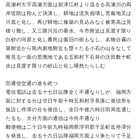
高瀬村大字高瀬方面は前津江村より流るる高瀬川の両
岸堤防は殆んど決潰し、耕地は流失崩壊し荒蕪地叉は
川底と化し、再び耕地に修築の見込みなく被害高は見
積り難し、又三隈川沿の垂水、今市附近は見渡す限り
白砂の河原と化し農民は復旧の術もなし、名物台霧の
簗附近から島内新地附近も塁々たる小石の山をなして
唯見る一面の荒廃地である五和村下石井の沃田数十町
歩は見渡す限りの砂山と化し唖然たらしむ
⑪通信交通の途を絶つ
電信電話は去る十七日以降全く不通なりしが、福岡方
面に対する分は廿日午前十時五和村字長溪に発信所を
仮設し停滞の分を発信し、全日午後六時日田局迄通じ
たるも、大分方面の通信は今尚不通なり
郵便物は二十日午前九時福岡県浮羽郡千足町迄停滞分
を発迭し、去る十六日以降福岡方面より来たりて千足