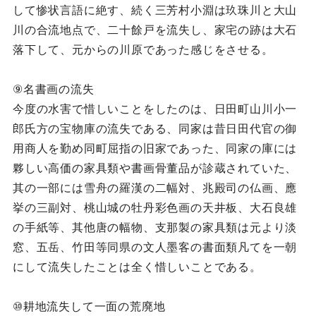
して惨状言語に絶す、続く三芳村小淵は玖珠川と大山
川の合流地点で、二十餘戸を流失し、家宅の跡は大石
落下して、元からの川原であった感じをさせる。
⑨名書画の流失
今度の水害で惜しいことをしたのは、日田町山川小一
郎氏方の宝物庫の流失である、同家は昔日田代官の御
用商人を勤め同町屈指の旧家であった、同家の庫には
夥しい高価の家具類や書画骨董品が診蔵されていた、
其の一部には雪舟の羅漢の二幅対、兆殿司の仏画、應
挙の三副対、桃山城の牡丹彩色画の天井板、大石良雄
の手紙等、其他唐の幅物、支那製の家具類は元より淡
窓、五岳、竹田等同県の文人墨客の書面類凡てを一朝
にして流失したことは全く惜しいことである。
⑩耕地流失して一面の荒廃地