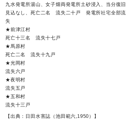
九水発電所湯山、女子畑両発電所土砂浸入、当分復旧
見込なし、死亡二名 流失二十戸 発電所社宅全部流
失
★前津江村
死亡十三名 流失十七戸
★馬原村
死亡二名 流失十九戸
★光岡村
流失六戸
★夜明村
流失五戸
★五和村
流失十三戸
【出典：日田水害誌（池田範六,1950）】