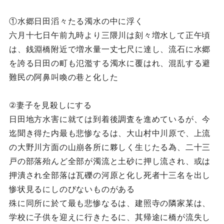
①水郷日田滔々たる濁水の中に浮く
六月十七日午前九時より三隈川は刻々増水して正午頃
は、銭淵橋附近で増水量一丈七尺に達し、流石に水郷
を誇る日田の町も氾濫する濁水に覆はれ、混乱する避
難民の阿鼻叫喚の巷と化した
②妻子を見殺しにする
日田地方水害に就ては到着後調査を進めているが、今
迄聞き得た内最も悲惨なるは、大山村中川原で、上流
の大野川方面の山崩各所に夥しく生じたる為、二十三
戸の部落殆んど全部が濁流と土砂に押し流され、或は
押潰され全部落は瓦礫の河原と化し死者十三名を出し
惨状見るにしのびないものがある
殊に同所に於て最も悲惨なるは、建照寺の隣家某は、
学校に子供を迎えに行きたるに、其帰途に橋が流失し