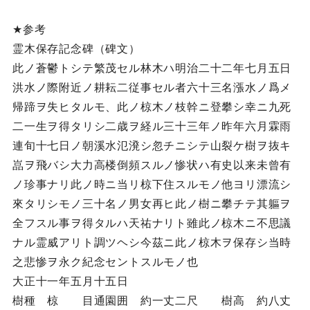
★参考
霊木保存記念碑（碑文）
此ノ蒼鬱トシテ繁茂セル林木ハ明治二十二年七月五日
洪水ノ際附近ノ耕耘二従事セル者六十三名漲水ノ爲メ
帰蹄ヲ失ヒタルモ、此ノ椋木ノ枝幹ニ登攀シ幸ニ九死
二一生ヲ得タリシ二歳ヲ経ル三十三年ノ昨年六月霖雨
連旬十七日ノ朝溪水氾溌シ忽チニシテ山裂ケ樹ヲ抜キ
嵓ヲ飛バシ大力高楼倒頻スルノ惨状ハ有史以来未曾有
ノ珍事ナリ此ノ時ニ当リ椋下住スルモノ他ヨリ漂流シ
來タリシモノ三十名ノ男女再ヒ此ノ樹ニ攀チテ其軀ヲ
全フスル事ヲ得タルハ天祐ナリト雖此ノ椋木ニ不思議
ナル霊威アリト調ツヘシ今茲ニ此ノ椋木ヲ保存シ当時
之悲惨ヲ永ク紀念セントスルモノ也
大正十一年五月十五日
樹種 椋 目通園囲 約一丈二尺 樹高 約八丈