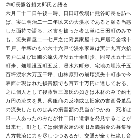
⑦町長熊谷頼太郎氏と語る
六月二十二日午後一時、日田町役場に熊谷町長を訪へ
ぱ、実に明治二十二年以来の大洪水であると頗る当惑
した面持で語る。水害を被った者は単に日田町のみで
も、流失家屋二十七戸之に附属家屋十九戸居宅全壊十
五戸、半壊のもの六十六戸で浸水家屋は実に九百六拾
壱戸に及び田圃の流失埋没五十余町歩、同浸水五十三
町歩、畑埋没五町五反、浸水六町歩、宅地の埋浪千五
百坪浸水六万五千坪、山林原野の崩壊流失十町歩で今
表面に現はれた損害額でも百五十万円に達しておる、
之に個人として後藤豊三郎氏の如きは木材のみで約七
万円の流失を見、呉服商の反物或は旧家の書画骨董品
の流失したものは其の損害額の見当がつかぬ 死者は
只一人あったのみだが廿二日に遺骸を発見することが
出来た、町としては倒潰家屋の復旧及義捐金の募集等
八方救済に力を尽しつつあるが、交通が全く杜絶し音