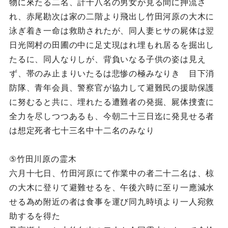
物に來たる二名、計十八名の男女が見る間に押流さ
れ、赤尾勘次は家の二階より飛出し竹田河原の大木に
泳ぎ着き一命は救助されたが、同人妻ヒサの屍体は翌
日光岡村の田圃の中に足丈現はれ埋もれ居るを掘出し
たるに、同人なりしが、背負いなる子供の姿は見え
ず、帯のみ止まりいたるは悲惨の極みなりき 目下消
防隊、青年会員、警察官が協力して避難民の援助保護
に努むると共に、埋れたる遭難者の発掘、屍体捜査に
全力を尽しつつあるも、今朝二十三日迄に発見せる者
は想定死者七十三名中十二名のみなり
⑤竹田川原の霊木
六月十七日、竹田河原にて作業中の者二十二名は、椋
の大木に登りて避難せるを、午後六時に至り一應減水
せる為め附近の者は食事を運び同九時頃より一人宛救
助するを得た