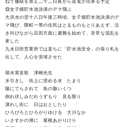
ねて修繕を加え二十二日夜から送電が出来る予定
⑬女子畑貯水池決潰のデマ飛ぶ
大洪水の翌十八日午後三時頃、女子畑貯水池決潰のデ
マ飛び、隈町一帯の住民はとるものもとりあえず、泣
き叫びながら豆田方面に避難を始めて、非常な混乱を
來した
九水日田営業所では直ちに「貯水池安全」の張り札を
出して、人心を安堵させた
⑭水害哀歌 津崎光生
水引きし 街上に澄める水 たまり
陽にてらされて 魚の骸いくつ
倒れ伏しみだれうずもり 見る限り
潰れし街に 日はおとしたり
ひろびろとひろがりゆける 大川なか
いさすかの洲に 屋根あがりけり