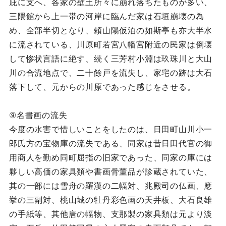
庇に支へ、各家の壁土所々に崩れ落ちたものが多い、
三隈館から上一帯の河岸に臨んだ家は石垣崩壊の為
め、全部半切となり、頼山陽仮泊の如斯亭も亦大半水
に流されている、川原町若宮八幡宮附近の民家は倒壊
して惨状言語に絶す、続く三芳村小淵は玖珠川と大山
川の合流地点で、二十餘戸を流失し、家宅の跡は大石
落下して、元からの川原であった感じをさせる。
⑨名書画の流失
今度の水害で惜しいことをしたのは、日田町山川小一
郎氏方の宝物庫の流失である、同家は昔日田代官の御
用商人を勤め同町屈指の旧家であった、同家の庫には
夥しい高価の家具類や書画骨董品が診蔵されていた、
其の一部には雪舟の羅漢の二幅対、兆殿司の仏画、應
挙の三副対、桃山城の牡丹彩色画の天井板、大石良雄
の手紙等、其他唐の幅物、支那製の家具類は元より淡