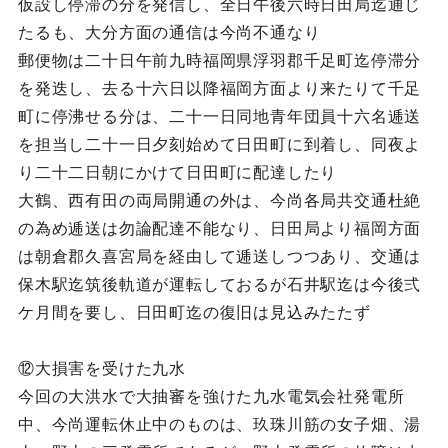
仮設し停滞の分を発信し、全日午後六時日田局迄通じ
たるも、大分方面の通信は今尚不通なり
郵便物は二十日午前九時福岡県浮羽郡千足町迄停滞分
を発迭し、去る十六日以降福岡方面より来たりて千足
町に停沸せる分は、二十一日同地青年団員十六名逓送
を担当し二十一日夕刻始めて日田町に到着し、同夜よ
り二十二日朝にかけて日田町に配達したり
大鶴、西有田の両局開通の外は、今尚各局共交通杜絶
の為め逓送は勿論配達不能なり、日田局より福岡方面
は朝倉郡久喜宮局を経由して逓送しつつあり、交通は
保木駅迄筑後軌道が運転しておるが石井駅迄は今後弍
ケ月間を要し、日田町迄の復旧は見込みたたず
⑫大損害を受けた九水
今回の大洪水で大抽審を強けた九水電気会社発電所
中、今尚運転休止中のものは、玖珠川筋の女子畑、湯