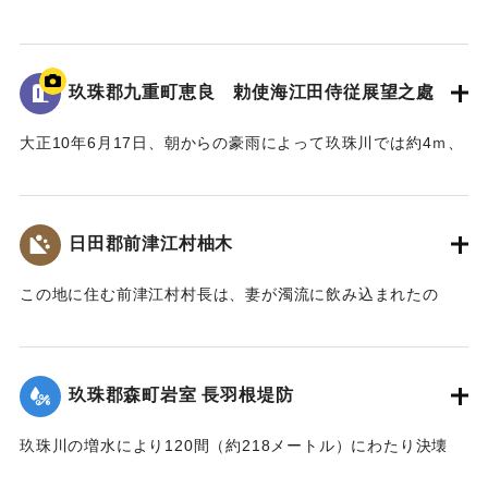
三）日田郡日田町隈川原町の惨状）筑後新聞」
｜固有コード:
00268374
玖珠郡九重町恵良 勅使海江田侍従展望之處
大正10年6月17日、朝からの豪雨によって玖珠川では約4ｍ、
野上川では約3.3ｍ増水した。東飯田村内では堤防が2ヶ所、
延長500ｍにわたって決壊し、260戸の家屋が流失した。
このような被害に対して宮中から大正天皇の勅使として海江
日田郡前津江村柚木
田侍従らが来訪し、親しく被害者を慰問するとともに、玖珠
盆地の被災状況を高台から展望した。
この地に住む前津江村村長は、妻が濁流に飲み込まれたの
この高台は「江上台」と命名され、記念碑がつくられた。
で、流れに飛び込み助け出したが、その間に自宅が土砂に押
しつぶされ村長の両親は押しつぶされ死亡した。
【石碑の碑文】
【出典：大分新聞 大正10年6月25日朝刊7面】
大正十年洪水被害地巡視
玖珠郡森町岩室 長羽根堤防
勅使海江田侍従展望之處
｜固有コード:
00268368
時大正十年七月一日也
玖珠川の増水により120間（約218メートル）にわたり決壊
し、下流一帯の250町歩の田んぼはことごとく土砂に埋まっ