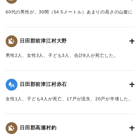
60代の男性が、30間（54.5メートル）あまりの高さの山腹に
上って放水路を掘っていたところ、突如地すべりが発生して
この男性がその土砂にのったまま滑り降ちて自宅の屋根の上
に落ちかかり、足にけがを負った。
日田郡前津江村大野
【出典：大分新聞 大正10年6月25日朝刊7面】
男性2人、女性3人、子ども3人、合計8人が死亡した。
｜固有コード:
00268367
【出典：大分新聞 大正10年6月23日朝刊4面】
｜固有コード:
00268359
日田郡前津江村赤石
女性1人、子ども4人が死亡、17戸が流失、20戸が半壊した。
【出典：大分新聞 大正10年6月23日朝刊4面】
｜固有コード:
00268360
日田郡高瀬村釣