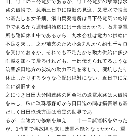
山、野上の三発電所であるが、野上発電所の故障は水
路の破損で、葱雨三日中に復旧の見込、叉浸水で損害
の甚だしき女子畑、湯山両発電所は目下発電気の乾燥
中であるから運転開始迄には十余日かかる、石井発電
所も運転休止中であるから、九水会社は電力の供給に
不足を來し、之が補充のため小倉九軌から約七千キロ
を受けておるか、それでも不足だから動力供給に多少
削減を加へて居るけれども、一部伝えられてるような
筑豊炭田地方の炭坑の動力不足を來して、廃坑したり
休止したりするやうな心配は絶対にない、近日中に完
全に復旧する
之につき日田大分間連絡の同会社の送電水路は大破損
を来し、殊に玖珠郡森町から日田迄の間は損害最も甚
だしく日田玖珠方面は暗黒の世界であ
るが、全速力で修繕を加え、二十一日試運転をやった
が、1時間で再故障を来し迭電不能となったから、重