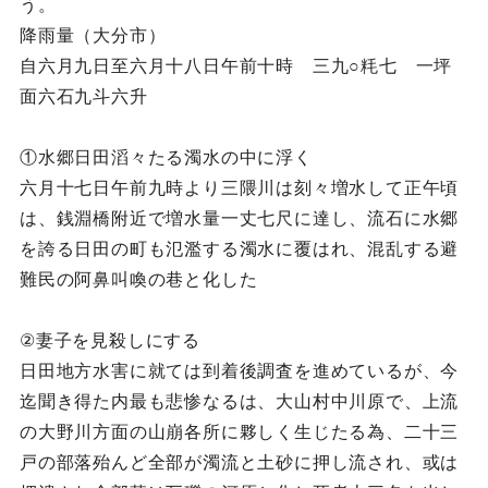
う。
降雨量（大分市）
自六月九日至六月十八日午前十時 三九○粍七 一坪
面六石九斗六升
①水郷日田滔々たる濁水の中に浮く
六月十七日午前九時より三隈川は刻々増水して正午頃
は、銭淵橋附近で増水量一丈七尺に達し、流石に水郷
を誇る日田の町も氾濫する濁水に覆はれ、混乱する避
難民の阿鼻叫喚の巷と化した
②妻子を見殺しにする
日田地方水害に就ては到着後調査を進めているが、今
迄聞き得た内最も悲惨なるは、大山村中川原で、上流
の大野川方面の山崩各所に夥しく生じたる為、二十三
戸の部落殆んど全部が濁流と土砂に押し流され、或は