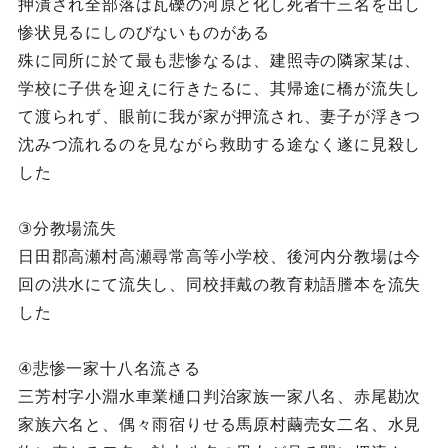
押潰され全部落は瓦礫の河原と化し死者十三名を出し
惨状見るにしのびないものがある
殊に同所に於て最も悲惨なるは、建照寺の隣家某は、
学校に子供を迎えに行きたるに、其帰途に橋が流失し
て渡られず、眼前に我が家が押流され、妻子が浮きつ
沈みつ流れるのを見ながら救助する途なく遂に見殺し
した
③分教場流失
日田郡高瀬村高瀬尋常高等小学校、後河内分教場は今
回の洪水にて流失し、同校拝戴の教育勅語謄本を流失
した
④悲惨一家十八名流さる
三芳村字小淵水車業樋口判治家族一家八名、赤尾勘次
家族六名と、偶々雨宿りせる馬原村繭売女二名、水見