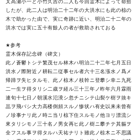
叉高瀬小一と小竹久吉の二人も今回霊木によって命拾
したが、此二人は明治二十二年の大洪水にも此の椋の
木で助かった由で、実に奇跡に近い、明治二十二年の
洪水では実に五十有餘人の者が救助されておる
★参考
霊木保存記念碑（碑文）
此ノ蒼鬱トシテ繁茂セル林木ハ明治二十二年七月五日
洪水ノ際附近ノ耕耘二従事セル者六十三名漲水ノ爲メ
帰蹄ヲ失ヒタルモ、此ノ椋木ノ枝幹ニ登攀シ幸ニ九死
二一生ヲ得タリシ二歳ヲ経ル三十三年ノ昨年六月霖雨
連旬十七日ノ朝溪水氾溌シ忽チニシテ山裂ケ樹ヲ抜キ
嵓ヲ飛バシ大力高楼倒頻スルノ惨状ハ有史以来未曾有
ノ珍事ナリ此ノ時ニ当リ椋下住スルモノ他ヨリ漂流シ
來タリシモノ三十名ノ男女再ヒ此ノ樹ニ攀チテ其軀ヲ
全フスル事ヲ得タルハ天祐ナリト雖此ノ椋木ニ不思議