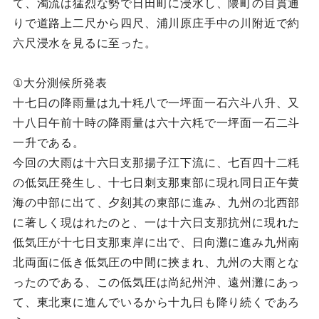
て、濁流は猛烈な勢で日田町に浸水し、隈町の目貫通
りで道路上二尺から四尺、浦川原庄手中の川附近で約
六尺浸水を見るに至った。
①大分測候所発表
十七日の降雨量は九十粍八で一坪面一石六斗八升、又
十八日午前十時の降雨量は六十六粍で一坪面一石二斗
一升である。
今回の大雨は十六日支那揚子江下流に、七百四十二粍
の低気圧発生し、十七日刺支那東部に現れ同日正午黄
海の中部に出て、夕刻其の東部に進み、九州の北西部
に著しく現はれたのと、一は十六日支那抗州に現れた
低気圧が十七日支那東岸に出で、日向灘に進み九州南
北両面に低き低気圧の中間に挾まれ、九州の大雨とな
ったのである、この低気圧は尚紀州沖、遠州灘にあっ
て、東北東に進んでいるから十九日も降り続くであろ