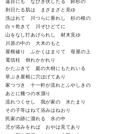
遠目にも なびき伏したる 鉾杉の
刹日たる肌は まざまざと見ゆ
洗はれて 川つらに垂れし 杉の根の
白々乾きて 川ぞひどてに
山をなし打あげられし 材木見ゆ
川原の中の 大木のもと
屋根破り ふかくはまりて 母屋の上
電信柱 倒れかかれり
かたぶきて 庭の大樹にもたれいる
草ぶき屋根に穴ほげてあり
家つづき 十一軒が流れとふやしきの
あとに幾つの水溜り
流れつくせし 我が家の 水たまり
その子等はねて浴みはねおり
民家の跡に溜れる 水の中
児が浴みをれぱ おやは見てあり