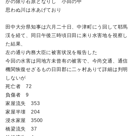
かの限り石原となりし 小田の中
思わぬ川は水あげており
田中大分県知事は六月二十日、中津町にう回して耶馬
渓を経て、同日午後三時頃日田に来り水害地を視察し
た結果、
左の通り内務大臣に被害状況を報告した
今回の水害は同地方未曾有の被害で、今尚交通、通信
機関恢復せざるもの日田郡に二ヶ村ありて詳細は判明
しないが
死亡者 72
負傷者 9
家屋流失 353
家屋半壊 204
浸水家屋 3500
橋梁流失 37