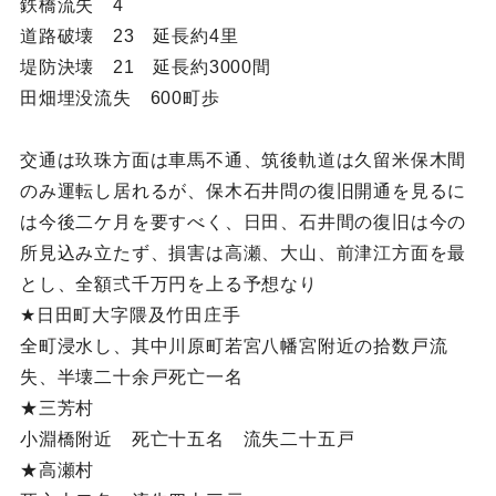
鉄橋流失 4
道路破壊 23 延長約4里
堤防決壊 21 延長約3000間
田畑埋没流失 600町歩
交通は玖珠方面は車馬不通、筑後軌道は久留米保木間
のみ運転し居れるが、保木石井問の復旧開通を見るに
は今後二ケ月を要すべく、日田、石井間の復旧は今の
所見込み立たず、損害は高瀬、大山、前津江方面を最
とし、全額弍千万円を上る予想なり
★日田町大字隈及竹田庄手
全町浸水し、其中川原町若宮八幡宮附近の拾数戸流
失、半壊二十余戸死亡一名
★三芳村
小淵橋附近 死亡十五名 流失二十五戸
★高瀬村