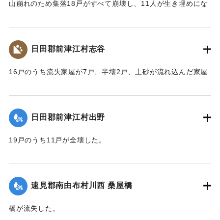
山崩れのため集落18戸がすべて崩壊し、11人が生き埋めにな
った。（24日の記事には12人が生き埋めになり4人が救助さ
れたとある）9人が遺体で発見された。
【出典：大分新聞 大正10年6月23日朝刊7面】
日田郡前津江村志谷
｜固有コード:
00268361
16戸のうち流失家屋が7戸、半壊2戸、土砂が流れ込んだ家屋
が3戸あって、被害を受けなかったものは4戸のみで、2人の死
者を出した。
【出典：大分新聞 大正10年6月24日朝刊4面】
日田郡前津江村出野
｜固有コード:
00268362
19戸のうち11戸が全壊した。
【出典：大分新聞 大正10年6月24日朝刊4面】
｜固有コード:
00268363
速見郡南由布村川西 桑屋橋
橋が流失した。