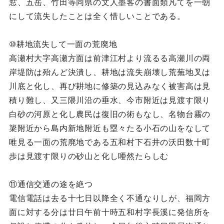
窓、五岳、竹田等同県の文人墨客の書面類凡てを一朝
にして流失したことは全く惜しいことである。
⑩耕地流失して一面の荒廃地
高瀬村大字高瀬方面は前津江村より流るる高瀬川の両
岸堤防は殆んど決潰し、耕地は流失崩壊し荒蕪地叉は
川底と化し、再び耕地に修築の見込みなく被害高は見
積り難し、又三隈川沿の垂水、今市附近は見渡す限り
白砂の河原と化し農民は復旧の術もなし、名物台霧の
簗附近から島内新地附近も塁々たる小石の山をなして
唯見る一面の荒廃地である五和村下石井の沃田数十町
歩は見渡す限りの砂山と化し唖然たらしむ
⑪通信交通の途を絶つ
電信電話は去る十七日以降全く不通なりしが、福岡方
面に対する分は廿日午前十時五和村字長溪に発信所を