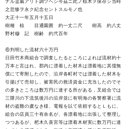
ナル霊威アリト調ツヘシ今茲ニ此ノ椋木ヲ保存シ当時
之悲惨ヲ永ク紀念セントスルモノ也
大正十一年五月十五日
樹種 椋 目通園囲 約一丈二尺 樹高 約八丈
野村穆 記 樹齢 約弐百年
⑥判明した流材六十万円
日田竹木商組合で調査したるところによれば流材約十
万本と言はれ、郡内に漂着した材木は漂着地に其儒無
償にて寄附したので、沿岸各町村では漂着した材木を
引揚げて売却し、被害民の救済資金に充当したのでそ
の多きところは数万円に達する所がある，叉組合では
三隈川の下流筑後川の沿岸並に有明海の各警察署に流
材の盗難の虞なき様、電報を以て依頼するとＬもに、
組合の店員三十有余名が、各漂着地に出張して整理し
つつあるが、杷木久喜宮等は漂着木材実に数万円に達