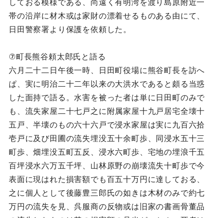
しておる模様である、尚遠く有明湾を渡り島原附近一
帯の沿岸に材木或は家財の漂着せるものある由にて、
日田警察署より保護を依頼した。
⑦町長熊谷頼太郎氏と語る
六月二十二日午後一時、日田町役場に熊谷町長を訪へ
ぱ、実に明治二十二年以来の大洪水であると頗る当惑
した面持で語る。水害を被った者は単に日田町のみで
も、流失家屋二十七戸之に附属家屋十九戸居宅全壊十
五戸、半壊のもの六十六戸で浸水家屋は実に九百六拾
壱戸に及び田圃の流失埋没五十余町歩、同浸水五十三
町歩、畑埋没五町五反、浸水六町歩、宅地の埋浪千五
百坪浸水六万五千坪、山林原野の崩壊流失十町歩で今
表面に現はれた損害額でも百五十万円に達しておる、
之に個人として後藤豊三郎氏の如きは木材のみで約七
万円の流失を見、呉服商の反物或は旧家の書画骨董品