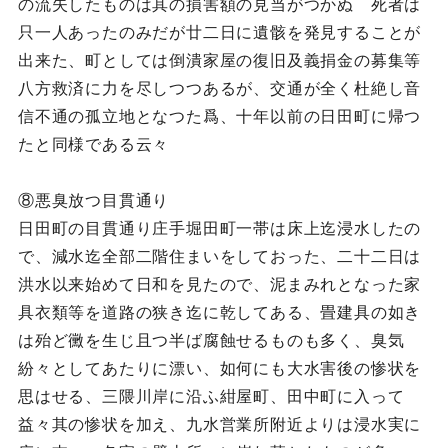
の流失したものは其の損害額の見当がつかぬ 死者は
只一人あったのみだが廿二日に遺骸を発見することが
出来た、町としては倒潰家屋の復旧及義捐金の募集等
八方救済に力を尽しつつあるが、交通が全く杜絶し音
信不通の孤立地となつた爲、十年以前の日田町に帰つ
たと同様である云々
⑧悪臭放つ目貫通り
日田町の目貫通り庄手堀田町一帯は床上迄浸水したの
で、減水迄全部二階住まいをしておった、二十二日は
洪水以来始めて日和を見たので、泥まみれとなった家
具衣類等を道路の狭き迄に乾してある、畳建具の如き
は殆ど黴を生じ且つ半ば腐蝕せるものも多く、臭気
紛々としてあたりに漂い、如何にも大水害後の惨状を
思はせる、三隈川岸に沿ふ紺屋町、田中町に入って
益々其の惨状を加え、九水営業所附近よりは浸水実に