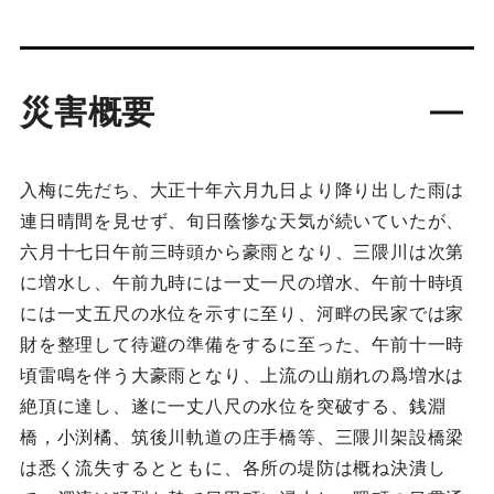
災害概要
入梅に先だち、大正十年六月九日より降り出した雨は
連日晴間を見せず、旬日蔭惨な天気が続いていたが、
六月十七日午前三時頭から豪雨となり、三隈川は次第
に増水し、午前九時には一丈一尺の増水、午前十時頃
には一丈五尺の水位を示すに至り、河畔の民家では家
財を整理して待避の準備をするに至った、午前十一時
頃雷鳴を伴う大豪雨となり、上流の山崩れの爲増水は
絶頂に達し、遂に一丈八尺の水位を突破する、銭淵
橋，小渕橘、筑後川軌道の庄手橋等、三隈川架設橋梁
は悉く流失するとともに、各所の堤防は概ね決潰し