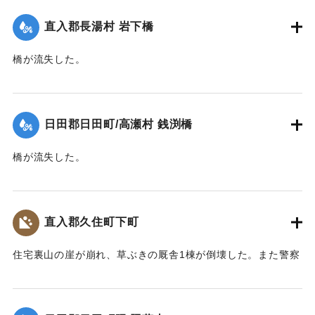
｜固有コード:
00268358
直入郡長湯村 岩下橋
橋が流失した。
【出典：大分新聞 大正10年6月20日朝刊2面】
｜固有コード:
00268350
日田郡日田町/高瀬村 銭渕橋
橋が流失した。
【出典：大分新聞 大正10年6月20日朝刊2面】
｜固有コード:
00268351
直入郡久住町下町
住宅裏山の崖が崩れ、草ぶきの厩舎1棟が倒壊した。また警察
電話の電信柱が倒れ、一時通話が不通になった。
【出典：大分新聞 大正10年6月20日朝刊2面】