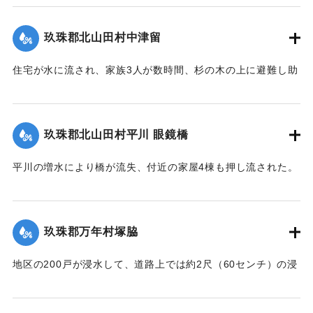
※碑文の画像・翻刻は「デジタル拓本」による。
た。
【出典：『九重町誌』、碑文】
【出典：大分新聞 大正10年6月26日朝刊7面】
玖珠郡北山田村中津留
｜固有コード:
00268373
｜固有コード:
00268369
住宅が水に流され、家族3人が数時間、杉の木の上に避難し助
かった。
【出典：大分新聞 大正10年6月26日朝刊7面】
玖珠郡北山田村平川 眼鏡橋
｜固有コード:
00268370
平川の増水により橋が流失、付近の家屋4棟も押し流された。
【出典：大分新聞 大正10年6月26日朝刊4面】
｜固有コード:
00268371
玖珠郡万年村塚脇
地区の200戸が浸水して、道路上では約2尺（60センチ）の浸
水となった。
【出典：大分新聞 大正10年6月26日朝刊4面】