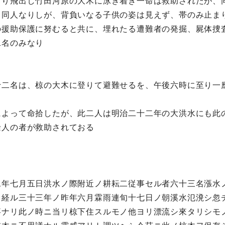
より飛出し竹田河原の大木に泳ぎ着き一命は救助されたが、
、同人なりしが、背負いなる子供の姿は見えず、帯のみ止ま
の援助保護に努むると共に、埋れたる遭難者の発掘、屍体捜
二名のみなり
十二名は、椋の大木に登りて避難せるを、午後六時に至り一
によって命拾したが、此二人は明治二十二年の大洪水にも此
餘人の者が救助されておる
二年七月五日洪水ノ際附近ノ耕耘二従事セル者六十三名漲水
ヲ経ル三十三年ノ昨年六月霖雨連旬十七日ノ朝溪水氾溌シ忽
事ナリ此ノ時ニ当リ椋下住スルモノ他ヨリ漂流シ來タリシモ