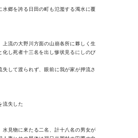
に水郷を誇る日田の町も氾濫する濁水に覆
、上流の大野川方面の山崩各所に夥しく生
と化し死者十三名を出し惨状見るにしのび
流失して渡られず、眼前に我が家が押流さ
を流失した
、水見物に來たる二名、計十八名の男女が