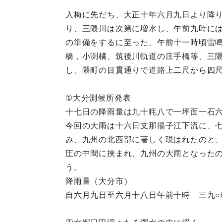
入梅に先だち、大正十年六月九日より降
り、三隈川は次第に増水し、午前九時に
の準備をするに至った、午前十一時頃雷
橋，小渕橘、筑後川軌道の庄手橋等、三
し、隈町の目貫通りで道路上二尺から四
①大分測候所発表
十七日の降雨量は九十粍八で一坪面一石
今回の大雨は十六日支那揚子江下流に、
み、九州の北西部に著しく現はれたのと
圧の中間に挾まれ、九州の大雨となった
う。
降雨量（大分市）
自六月九日至六月十八日午前十時 三九○