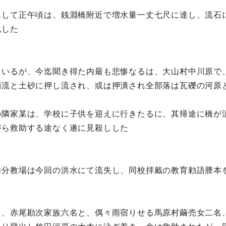
水して正午頃は、銭淵橋附近で増水量一丈七尺に達し、流石
化した
ているが、今迄聞き得た内最も悲惨なるは、大山村中川原で
濁流と土砂に押し流され、或は押潰され全部落は瓦礫の河原
の隣家某は、学校に子供を迎えに行きたるに、其帰途に橋が
がら救助する途なく遂に見殺しした
内分教場は今回の洪水にて流失し、同校拝戴の教育勅語謄本
名、赤尾勘次家族六名と、偶々雨宿りせる馬原村繭売女二名