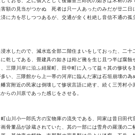
達しておる、之に個人として後藤豊三郎氏の如きは木材のみ
損害額の見当がつかぬ 死者は只一人あったのみだが廿二日
救済に力を尽しつつあるが、交通が全く杜絶し音信不通の孤
迄浸水したので、減水迄全部二階住まいをしておった、二十
迄に乾してある、畳建具の如きは殆ど黴を生じ且つ半ば腐蝕
る、三隈川岸に沿ふ紺屋町、田中町に入って益々其の惨状を
が多い、三隈館から上一帯の河岸に臨んだ家は石垣崩壊の為
八幡宮附近の民家は倒壊して惨状言語に絶す、続く三芳村小
元からの川原であった感じをさせる。
田町山川小一郎氏方の宝物庫の流失である、同家は昔日田代
書画骨董品が診蔵されていた、其の一部には雪舟の羅漢の二