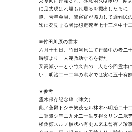
見る間に押流され、赤尾勘次は家の二階
に足丈現はれ埋もれ居るを掘出したるに
隊、青年会員、警察官が協力して避難民
迄に発見せる者は想定死者七十三名中十
⑤竹田川原の霊木
六月十七日、竹田河原にて作業中の者二
時頃より一人宛救助するを得た
叉高瀬小一と小竹久吉の二人も今回霊木
い、明治二十二年の洪水では実に五十有
★参考
霊木保存記念碑（碑文）
此ノ蒼鬱トシテ繁茂セル林木ハ明治二十
ニ登攀シ幸ニ九死二一生ヲ得タリシ二歳
楼倒頻スルノ惨状ハ有史以来未曾有ノ珍