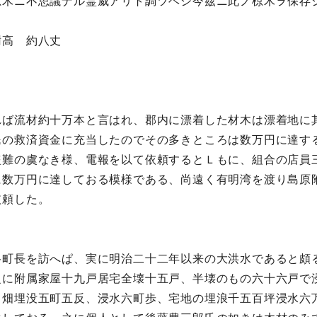
椋木ニ不思議ナル霊威アリト調ツヘシ今茲ニ此ノ椋木ヲ保存
高 約八丈
れば流材約十万本と言はれ、郡内に漂着した材木は漂着地に
民の救済資金に充当したのでその多きところは数万円に達す
盗難の虞なき様、電報を以て依頼するとＬもに、組合の店員
に数万円に達しておる模様である、尚遠く有明湾を渡り島原
依頼した。
谷町長を訪へぱ、実に明治二十二年以来の大洪水であると頗
之に附属家屋十九戸居宅全壊十五戸、半壊のもの六十六戸で
、畑埋没五町五反、浸水六町歩、宅地の埋浪千五百坪浸水六