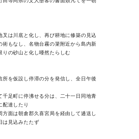
竹田等同県の文人墨客の書面類凡てを一朝
地叉は川底と化し、再び耕地に修築の見込
の術もなし、名物台霧の簗附近から島内新
限りの砂山と化し唖然たらしむ
信所を仮設し停滞の分を発信し、全日午後
て千足町に停沸せる分は、二十一日同地青
に配達したり
岡方面は朝倉郡久喜宮局を経由して逓送し
旧は見込みたたず