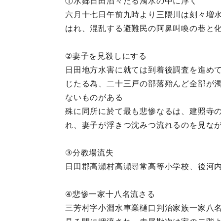
①水郷日田滔々たる濁水の中に浮く
六月十七日午前九時より三隈川は刻々増
はれ、混乱する避難民の阿鼻叫喚の巷と
②妻子を見殺しにする
日田地方水害に就ては到着後調査を進め
じたる為、二十三戸の部落殆んど全部が
ないものがある
殊に同所に於て最も悲惨なるは、建照寺
れ、妻子が浮きつ沈みつ流れるのを見な
③分教場流失
日田郡高瀬村高瀬尋常高等小学校、後河
④悲惨一家十八名流さる
三芳村字小淵水車業樋口判治家族一家八