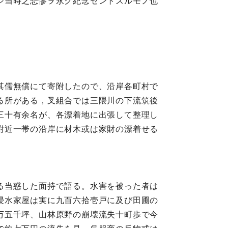
シ当時之悲惨ヲ永ク紀念セントスルモノ也
其儒無償にて寄附したので、沿岸各町村で
る所がある，叉組合では三隈川の下流筑後
三十有余名が、各漂着地に出張して整理し
附近一帯の沿岸に材木或は家財の漂着せる
る当惑した面持で語る。水害を被った者は
浸水家屋は実に九百六拾壱戸に及び田圃の
万五千坪、山林原野の崩壊流失十町歩で今