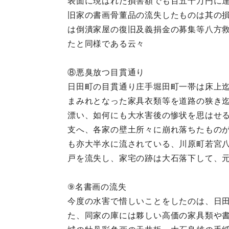
表面に現はれた損害額でも百五十万円に
旧家の書画骨董品の流失したものは其の
は倒潰家屋の復旧及義捐金の募集等八方
たと同様である云々
⑧悪臭放つ目貫通り
日田町の目貫通り庄手堀田町一帯は床上
まみれとなった家具衣類等を道路の狭き
漂い、如何にも大水害後の惨状を思はせ
支へ、各家の壁土所々に崩れ落ちたもの
も亦大半水に流されている、川原町若宮
戸を流失し、家宅の跡は大石落下して、
⑨名書画の流失
今度の水害で惜しいことをしたのは、日
た、同家の庫には夥しい高価の家具類や