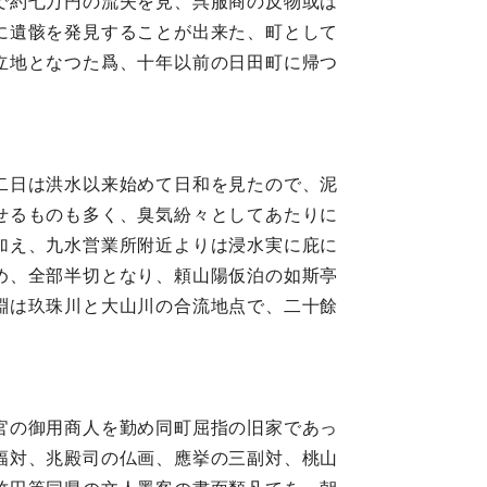
で約七万円の流失を見、呉服商の反物或は
に遺骸を発見することが出来た、町として
立地となつた爲、十年以前の日田町に帰つ
二日は洪水以来始めて日和を見たので、泥
せるものも多く、臭気紛々としてあたりに
加え、九水営業所附近よりは浸水実に庇に
め、全部半切となり、頼山陽仮泊の如斯亭
淵は玖珠川と大山川の合流地点で、二十餘
官の御用商人を勤め同町屈指の旧家であっ
幅対、兆殿司の仏画、應挙の三副対、桃山