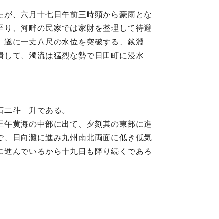
たが、六月十七日午前三時頭から豪雨とな
至り、河畔の民家では家財を整理して待避
、遂に一丈八尺の水位を突破する、銭淵
潰して、濁流は猛烈な勢で日田町に浸水
石二斗一升である。
正午黄海の中部に出て、夕刻其の東部に進
で、日向灘に進み九州南北両面に低き低気
に進んでいるから十九日も降り続くであろ