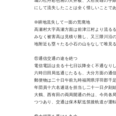
城の牡丹彩色画の天井板、大石良雄の手
にして流失したことは全く惜しいことで
⑩耕地流失して一面の荒廃地
高瀬村大字高瀬方面は前津江村より流る
みなく被害高は見積り難し、又三隈川沿
地附近も塁々たる小石の山をなして唯見
⑪通信交通の途を絶つ
電信電話は去る十七日以降全く不通なり
六時日田局迄通じたるも、大分方面の通
郵便物は二十日午前九時福岡県浮羽郡千
年団員十六名逓送を担当し二十一日夕刻
大鶴、西有田の両局開通の外は、今尚各
つつあり、交通は保木駅迄筑後軌道が運