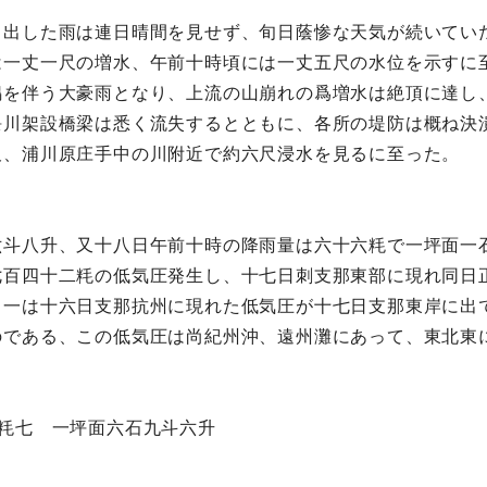
り出した雨は連日晴間を見せず、旬日蔭惨な天気が続いてい
は一丈一尺の増水、午前十時頃には一丈五尺の水位を示すに
鳴を伴う大豪雨となり、上流の山崩れの爲増水は絶頂に達し
隈川架設橋梁は悉く流失するとともに、各所の堤防は概ね決
尺、浦川原庄手中の川附近で約六尺浸水を見るに至った。
六斗八升、又十八日午前十時の降雨量は六十六粍で一坪面一
七百四十二粍の低気圧発生し、十七日刺支那東部に現れ同日
、一は十六日支那抗州に現れた低気圧が十七日支那東岸に出
のである、この低気圧は尚紀州沖、遠州灘にあって、東北東
粍七 一坪面六石九斗六升