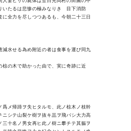
同人妻ヒサの屍体は翌日光岡村の田圃の中
りいたるは悲惨の極みなりき 目下消防
査に全力を尽しつつあるも、今朝二十三日
應減水せる為め附近の者は食事を運び同九
の椋の木で助かった由で、実に奇跡に近
ノ爲メ帰蹄ヲ失ヒタルモ、此ノ椋木ノ枝幹
チニシテ山裂ケ樹ヲ抜キ嵓ヲ飛バシ大力高
ノ三十名ノ男女再ヒ此ノ樹ニ攀チテ其軀ヲ