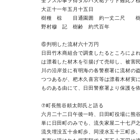
全フスル事ヲ得タルハ天祐ナリト雖此ノ
大正十一年五月十五日
樹種 椋 目通園囲 約一丈二尺 樹
野村穆 記 樹齢 約弐百年
⑥判明した流材六十万円
日田竹木商組合で調査したるところによ
は漂着した材木を引揚げて売却し、被害
川の沿岸並に有明海の各警察署に流材の
つつあるが、杷木久喜宮等は漂着木材実
ものある由にて、日田警察署より保護を
⑦町長熊谷頼太郎氏と語る
六月二十二日午後一時、日田町役場に熊
単に日田町のみでも、流失家屋二十七戸
流失埋没五十余町歩、同浸水五十三町歩