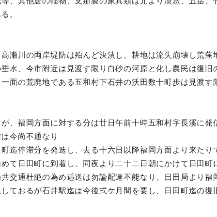
紙等、其他唐の幅物、支那製の家具類は元より淡窓、五岳、
ある。
る高瀬川の両岸堤防は殆んど決潰し、耕地は流失崩壊し荒蕪
の垂水、今市附近は見渡す限り白砂の河原と化し農民は復旧
る一面の荒廃地である五和村下石井の沃田数十町歩は見渡す
しが、福岡方面に対する分は廿日午前十時五和村字長溪に発
信は今尚不通なり
足町迄停滞分を発迭し、去る十六日以降福岡方面より来たり
始めて日田町に到着し、同夜より二十二日朝にかけて日田町
局共交通杜絶の為め逓送は勿論配達不能なり、日田局より福
転しておるが石井駅迄は今後弍ケ月間を要し、日田町迄の復