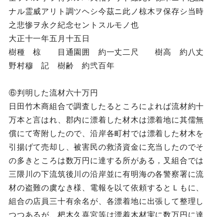
ナル霊威アリト調ツヘシ今茲ニ此ノ椋木ヲ保存シ当時
之悲惨ヲ永ク紀念セントスルモノ也
大正十一年五月十五日
樹種 椋 目通園囲 約一丈二尺 樹高 約八丈
野村穆 記 樹齢 約弐百年
⑥判明した流材六十万円
日田竹木商組合で調査したるところによれば流材約十
万本と言はれ、郡内に漂着した材木は漂着地に其儒無
償にて寄附したので、沿岸各町村では漂着した材木を
引揚げて売却し、被害民の救済資金に充当したのでそ
の多きところは数万円に達する所がある，叉組合では
三隈川の下流筑後川の沿岸並に有明海の各警察署に流
材の盗難の虞なき様、電報を以て依頼するとＬもに、
組合の店員三十有余名が、各漂着地に出張して整理し
つつあるが、杷木久喜宮等は漂着木材実に数万円に達