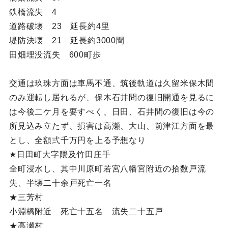
鉄橋流失 4
道路破壊 23 延長約4里
堤防決壊 21 延長約3000間
田畑埋没流失 600町歩
交通は玖珠方面は車馬不通、筑後軌道は久留米保木間
のみ運転し居れるが、保木石井問の復旧開通を見るに
は今後二ケ月を要すべく、日田、石井間の復旧は今の
所見込み立たず、損害は高瀬、大山、前津江方面を最
とし、全額弍千万円を上る予想なり
★日田町大字隈及竹田庄手
全町浸水し、其中川原町若宮八幡宮附近の拾数戸流
失、半壊二十余戸死亡一名
★三芳村
小淵橋附近 死亡十五名 流失二十五戸
★高瀬村