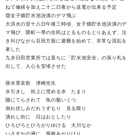
ねて修繕を加え二十二日夜から送電が出来る予定
⑬女子畑貯水池決潰のデマ飛ぶ
大洪水の翌十八日午後三時頃、女子畑貯水池決潰のデ
マ飛び、隈町一帯の住民はとるものもとりあえず、泣
き叫びながら豆田方面に避難を始めて、非常な混乱を
來した
九水日田営業所では直ちに「貯水池安全」の張り札を
出して、人心を安堵させた
⑭水害哀歌 津崎光生
水引きし 街上に澄める水 たまり
陽にてらされて 魚の骸いくつ
倒れ伏しみだれうずもり 見る限り
潰れし街に 日はおとしたり
ひろびろとひろがりゆける 大川なか
いさすかの洲に 屋根あがりけり