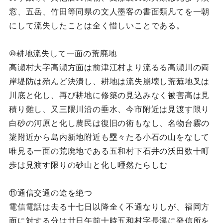
窓、五岳、竹田等同県の文人墨客の書面類凡てを一朝
にして流失したことは全く惜しいことである。
⑩耕地流失して一面の荒廃地
高瀬村大字高瀬方面は前津江村より流るる高瀬川の両
岸堤防は殆んど決潰し、耕地は流失崩壊し荒蕪地叉は
川底と化し、再び耕地に修築の見込みなく被害高は見
積り難し、又三隈川沿の垂水、今市附近は見渡す限り
白砂の河原と化し農民は復旧の術もなし、名物台霧の
簗附近から島内新地附近も塁々たる小石の山をなして
唯見る一面の荒廃地である五和村下石井の沃田数十町
歩は見渡す限りの砂山と化し唖然たらしむ
⑪通信交通の途を絶つ
電信電話は去る十七日以降全く不通なりしが、福岡方
面に対する分は廿日午前十時五和村字長溪に発信所を