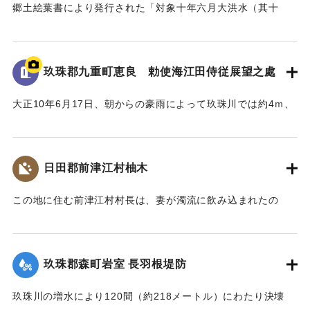
郷土絵葉書により発行された「対象十年六月大洪水（其十
三）日田郡日田町隈川原町の惨状）筑後新聞」
｜固有コード:
00268374
玖珠郡九重町恵良 勅使海江田侍従展望之處
大正10年6月17日、朝からの豪雨によって玖珠川では約4ｍ、
野上川では約3.3ｍ増水した。東飯田村内では堤防が2ヶ所、
延長500ｍにわたって決壊し、260戸の家屋が流失した。
このような被害に対して宮中から大正天皇の勅使として海江
日田郡前津江村柚木
田侍従らが来訪し、親しく被害者を慰問するとともに、玖珠
盆地の被災状況を高台から展望した。
この地に住む前津江村村長は、妻が濁流に飲み込まれたの
この高台は「江上台」と命名され、記念碑がつくられた。
で、流れに飛び込み助け出したが、その間に自宅が土砂に押
しつぶされ村長の両親は押しつぶされ死亡した。
【石碑の碑文】
【出典：大分新聞 大正10年6月25日朝刊7面】
大正十年洪水被害地巡視
玖珠郡森町岩室 長羽根堤防
勅使海江田侍従展望之處
｜固有コード:
00268368
時大正十年七月一日也
玖珠川の増水により120間（約218メートル）にわたり決壊