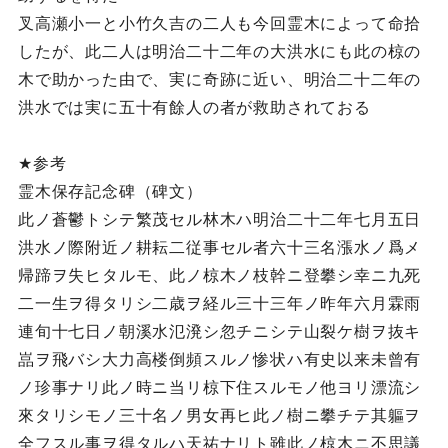
叉高瀬小一と小竹久吉の二人も今回霊木によって命拾
したが、此二人は明治二十二年の大洪水にも此の椋の
木で助かった由で、実に奇跡に近い、明治二十二年の
洪水では実に五十有餘人の者が救助されておる
★参考
霊木保存記念碑（碑文）
此ノ蒼鬱トシテ繁茂セル林木ハ明治二十二年七月五日
洪水ノ際附近ノ耕耘二従事セル者六十三名漲水ノ爲メ
帰蹄ヲ失ヒタルモ、此ノ椋木ノ枝幹ニ登攀シ幸ニ九死
二一生ヲ得タリシ二歳ヲ経ル三十三年ノ昨年六月霖雨
連旬十七日ノ朝溪水氾溌シ忽チニシテ山裂ケ樹ヲ抜キ
嵓ヲ飛バシ大力高楼倒頻スルノ惨状ハ有史以来未曾有
ノ珍事ナリ此ノ時ニ当リ椋下住スルモノ他ヨリ漂流シ
來タリシモノ三十名ノ男女再ヒ此ノ樹ニ攀チテ其軀ヲ
全フスル事ヲ得タルハ天祐ナリト雖此ノ椋木ニ不思議