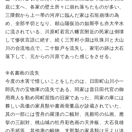
庇に支へ、各家の壁土所々に崩れ落ちたものが多い、
三隈館から上一帯の河岸に臨んだ家は石垣崩壊の為
め、全部半切となり、頼山陽仮泊の如斯亭も亦大半水
に流されている、川原町若宮八幡宮附近の民家は倒壊
して惨状言語に絶す、続く三芳村小淵は玖珠川と大山
川の合流地点で、二十餘戸を流失し、家宅の跡は大石
落下して、元からの川原であった感じをさせる。
⑨名書画の流失
今度の水害で惜しいことをしたのは、日田町山川小一
郎氏方の宝物庫の流失である、同家は昔日田代官の御
用商人を勤め同町屈指の旧家であった、同家の庫には
夥しい高価の家具類や書画骨董品が診蔵されていた、
其の一部には雪舟の羅漢の二幅対、兆殿司の仏画、應
挙の三副対、桃山城の牡丹彩色画の天井板、大石良雄
の手紙等、其他唐の幅物、支那製の家具類は元より淡