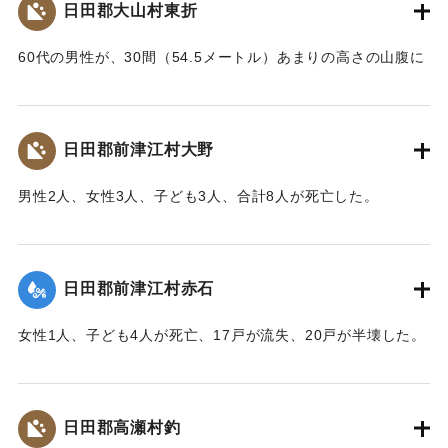
日田郡大山村東折
60代の男性が、30間（54.5メートル）あまりの高さの山腹に
上って放水路を掘っていたところ、突如地すべりが発生して
この男性がその土砂にのったまま滑り降ちて自宅の屋根の上
に落ちかかり、足にけがを負った。
日田郡前津江村大野
【出典：大分新聞 大正10年6月25日朝刊7面】
男性2人、女性3人、子ども3人、合計8人が死亡した。
｜固有コード:
00268367
【出典：大分新聞 大正10年6月23日朝刊4面】
｜固有コード:
00268359
日田郡前津江村赤石
女性1人、子ども4人が死亡、17戸が流失、20戸が半壊した。
【出典：大分新聞 大正10年6月23日朝刊4面】
｜固有コード:
00268360
日田郡高瀬村釣