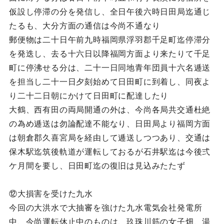
仮設し停滞の分を発信し、全日午後六時日田局迄通じ
たるも、大分方面の通信は今尚不通なり
郵便物は二十日午前九時福岡県浮羽郡千足町迄停滞分
を発迭し、去る十六日以降福岡方面より来たりて千足
町に停沸せる分は、二十一日同地青年団員十六名逓送
を担当し二十一日夕刻始めて日田町に到着し、同夜よ
り二十二日朝にかけて日田町に配達したり
大鶴、西有田の両局開通の外は、今尚各局共交通杜絶
の為め逓送は勿論配達不能なり、日田局より福岡方面
は朝倉郡久喜宮局を経由して逓送しつつあり、交通は
保木駅迄筑後軌道が運転しておるが石井駅迄は今後弍
ケ月間を要し、日田町迄の復旧は見込みたたず
⑫大損害を受けた九水
今回の大洪水で大抽審を強けた九水電気会社発電所
中、今尚運転休止中のものは、玖珠川筋の女子畑、湯