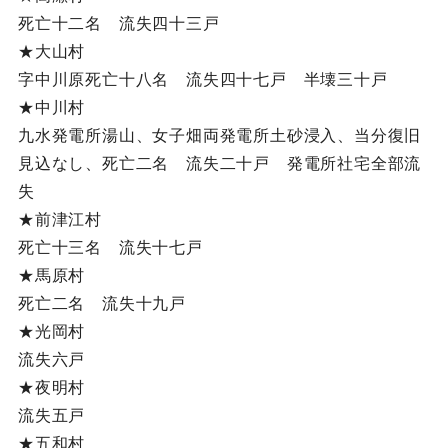
死亡十二名 流失四十三戸
★大山村
字中川原死亡十八名 流失四十七戸 半壊三十戸
★中川村
九水発電所湯山、女子畑両発電所土砂浸入、当分復旧
見込なし、死亡二名 流失二十戸 発電所社宅全部流
失
★前津江村
死亡十三名 流失十七戸
★馬原村
死亡二名 流失十九戸
★光岡村
流失六戸
★夜明村
流失五戸
★五和村