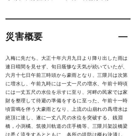
災害概要
入梅に先だち、大正十年六月九日より降り出した雨は
連日晴間を見せず、旬日蔭惨な天気が続いていたが、
六月十七日午前三時頭から豪雨となり、三隈川は次第
に増水し、午前九時には一丈一尺の増水、午前十時頃
には一丈五尺の水位を示すに至り、河畔の民家では家
財を整理して待避の準備をするに至った、午前十一時
頃雷鳴を伴う大豪雨となり、上流の山崩れの爲増水は
絶頂に達し、遂に一丈八尺の水位を突破する、銭淵
橋，小渕橘、筑後川軌道の庄手橋等、三隈川架設橋梁
は悉く流失するとともに、各所の堤防は概ね決潰し