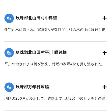
し、下流一帯の250町歩の田んぼはことごとく土砂に埋まっ
※碑文の画像・翻刻は「デジタル拓本」による。
た。
【出典：『九重町誌』、碑文】
【出典：大分新聞 大正10年6月26日朝刊7面】
玖珠郡北山田村中津留
｜固有コード:
00268373
｜固有コード:
00268369
住宅が水に流され、家族3人が数時間、杉の木の上に避難し助
かった。
【出典：大分新聞 大正10年6月26日朝刊7面】
玖珠郡北山田村平川 眼鏡橋
｜固有コード:
00268370
平川の増水により橋が流失、付近の家屋4棟も押し流された。
【出典：大分新聞 大正10年6月26日朝刊4面】
｜固有コード:
00268371
玖珠郡万年村塚脇
地区の200戸が浸水して、道路上では約2尺（60センチ）の浸
水となった。