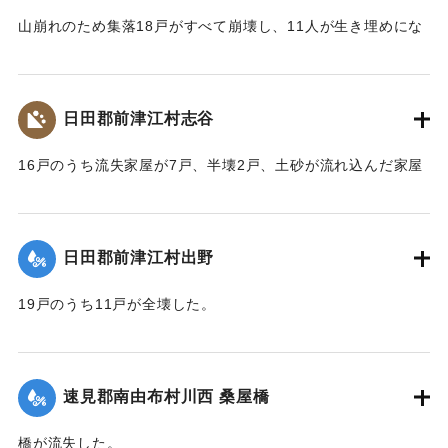
山崩れのため集落18戸がすべて崩壊し、11人が生き埋めにな
った。（24日の記事には12人が生き埋めになり4人が救助さ
れたとある）9人が遺体で発見された。
【出典：大分新聞 大正10年6月23日朝刊7面】
日田郡前津江村志谷
｜固有コード:
00268361
16戸のうち流失家屋が7戸、半壊2戸、土砂が流れ込んだ家屋
が3戸あって、被害を受けなかったものは4戸のみで、2人の死
者を出した。
【出典：大分新聞 大正10年6月24日朝刊4面】
日田郡前津江村出野
｜固有コード:
00268362
19戸のうち11戸が全壊した。
【出典：大分新聞 大正10年6月24日朝刊4面】
｜固有コード:
00268363
速見郡南由布村川西 桑屋橋
橋が流失した。