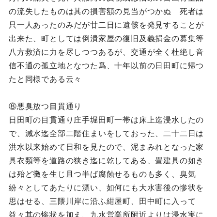
の流失したものは其の損害額の見当がつかぬ 死者は
只一人あったのみだが廿二日に遺骸を発見することが
出来た、町としては倒潰家屋の復旧及義捐金の募集等
八方救済に力を尽しつつあるが、交通が全く杜絶し音
信不通の孤立地となつた爲、十年以前の日田町に帰つ
たと同様である云々
⑧悪臭放つ目貫通り
日田町の目貫通り庄手堀田町一帯は床上迄浸水したの
で、減水迄全部二階住まいをしておった、二十二日は
洪水以来始めて日和を見たので、泥まみれとなった家
具衣類等を道路の狭き迄に乾してある、畳建具の如き
は殆ど黴を生じ且つ半ば腐蝕せるものも多く、臭気
紛々としてあたりに漂い、如何にも大水害後の惨状を
思はせる、三隈川岸に沿ふ紺屋町、田中町に入って
益々其の惨状を加え、九水営業所附近よりは浸水実に