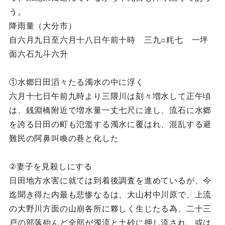
う。
降雨量（大分市）
自六月九日至六月十八日午前十時 三九○粍七 一坪
面六石九斗六升
①水郷日田滔々たる濁水の中に浮く
六月十七日午前九時より三隈川は刻々増水して正午頃
は、銭淵橋附近で増水量一丈七尺に達し、流石に水郷
を誇る日田の町も氾濫する濁水に覆はれ、混乱する避
難民の阿鼻叫喚の巷と化した
②妻子を見殺しにする
日田地方水害に就ては到着後調査を進めているが、今
迄聞き得た内最も悲惨なるは、大山村中川原で、上流
の大野川方面の山崩各所に夥しく生じたる為、二十三
戸の部落殆んど全部が濁流と土砂に押し流され、或は