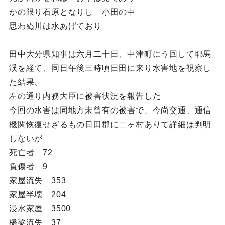
かの限り石原となりし 小田の中
思わぬ川は水あげており
田中大分県知事は六月二十日、中津町にう回して耶馬
渓を経て、同日午後三時頃日田に来り水害地を視察し
た結果、
左の通り内務大臣に被害状況を報告した
今回の水害は同地方未曾有の被害で、今尚交通、通信
機関恢復せざるもの日田郡に二ヶ村ありて詳細は判明
しないが
死亡者 72
負傷者 9
家屋流失 353
家屋半壊 204
浸水家屋 3500
橋梁流失 37