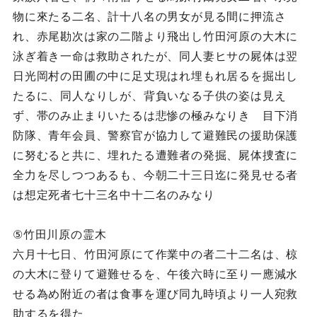
物に來たる二名、計十八名の男女が見る間に押流さ
れ、赤尾勘次は家の二階より飛出し竹田河原の大木に
泳ぎ着き一命は救助されたが、同人妻ヒサの屍体は翌
日光岡村の田圃の中に足丈現はれ埋もれ居るを掘出し
たるに、同人なりしが、背負いなる子供の姿は見え
ず、帯のみ止まりいたるは悲惨の極みなりき 目下消
防隊、青年会員、警察官が協力して避難民の援助保護
に努むると共に、埋れたる遭難者の発掘、屍体捜査に
全力を尽しつつあるも、今朝二十三日迄に発見せる者
は想定死者七十三名中十二名のみなり
⑤竹田川原の霊木
六月十七日、竹田河原にて作業中の者二十二名は、椋
の大木に登りて避難せるを、午後六時に至り一應減水
せる為め附近の者は食事を運び同九時頃より一人宛救
助するを得た