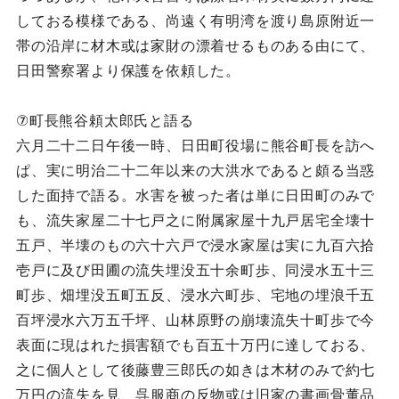
しておる模様である、尚遠く有明湾を渡り島原附近一
帯の沿岸に材木或は家財の漂着せるものある由にて、
日田警察署より保護を依頼した。
⑦町長熊谷頼太郎氏と語る
六月二十二日午後一時、日田町役場に熊谷町長を訪へ
ぱ、実に明治二十二年以来の大洪水であると頗る当惑
した面持で語る。水害を被った者は単に日田町のみで
も、流失家屋二十七戸之に附属家屋十九戸居宅全壊十
五戸、半壊のもの六十六戸で浸水家屋は実に九百六拾
壱戸に及び田圃の流失埋没五十余町歩、同浸水五十三
町歩、畑埋没五町五反、浸水六町歩、宅地の埋浪千五
百坪浸水六万五千坪、山林原野の崩壊流失十町歩で今
表面に現はれた損害額でも百五十万円に達しておる、
之に個人として後藤豊三郎氏の如きは木材のみで約七
万円の流失を見、呉服商の反物或は旧家の書画骨董品