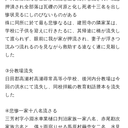
押潰され全部落は瓦礫の河原と化し死者十三名を出し
惨状見るにしのびないものがある
殊に同所に於て最も悲惨なるは、建照寺の隣家某は、
学校に子供を迎えに行きたるに、其帰途に橋が流失し
て渡られず、眼前に我が家が押流され、妻子が浮きつ
沈みつ流れるのを見ながら救助する途なく遂に見殺し
した
③分教場流失
日田郡高瀬村高瀬尋常高等小学校、後河内分教場は今
回の洪水にて流失し、同校拝戴の教育勅語謄本を流失
した
④悲惨一家十八名流さる
三芳村字小淵水車業樋口判治家族一家八名、赤尾勘次
家族六名と、偶々雨宿りせる馬原村繭売女二名、水見