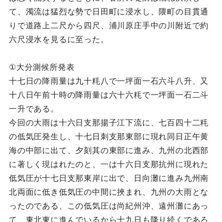
て、濁流は猛烈な勢で日田町に浸水し、隈町の目貫通
りで道路上二尺から四尺、浦川原庄手中の川附近で約
六尺浸水を見るに至った。
①大分測候所発表
十七日の降雨量は九十粍八で一坪面一石六斗八升、又
十八日午前十時の降雨量は六十六粍で一坪面一石二斗
一升である。
今回の大雨は十六日支那揚子江下流に、七百四十二粍
の低気圧発生し、十七日刺支那東部に現れ同日正午黄
海の中部に出て、夕刻其の東部に進み、九州の北西部
に著しく現はれたのと、一は十六日支那抗州に現れた
低気圧が十七日支那東岸に出で、日向灘に進み九州南
北両面に低き低気圧の中間に挾まれ、九州の大雨とな
ったのである、この低気圧は尚紀州沖、遠州灘にあっ
て、東北東に進んでいるから十九日も降り続くであろ