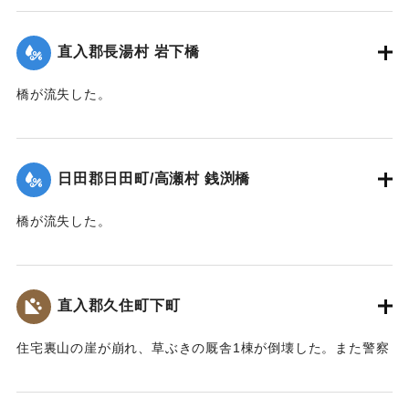
｜固有コード:
00268358
直入郡長湯村 岩下橋
橋が流失した。
【出典：大分新聞 大正10年6月20日朝刊2面】
｜固有コード:
00268350
日田郡日田町/高瀬村 銭渕橋
橋が流失した。
【出典：大分新聞 大正10年6月20日朝刊2面】
｜固有コード:
00268351
直入郡久住町下町
住宅裏山の崖が崩れ、草ぶきの厩舎1棟が倒壊した。また警察
電話の電信柱が倒れ、一時通話が不通になった。
【出典：大分新聞 大正10年6月20日朝刊2面】