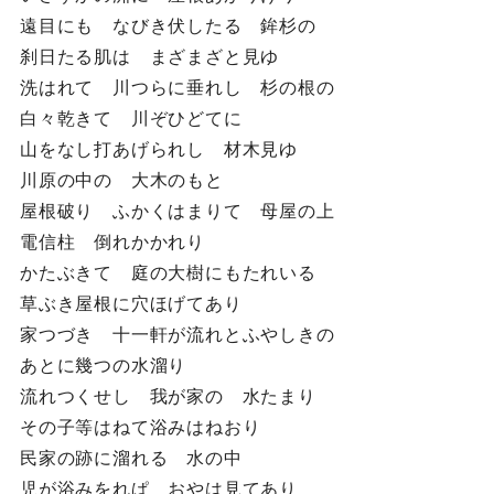
遠目にも なびき伏したる 鉾杉の
刹日たる肌は まざまざと見ゆ
洗はれて 川つらに垂れし 杉の根の
白々乾きて 川ぞひどてに
山をなし打あげられし 材木見ゆ
川原の中の 大木のもと
屋根破り ふかくはまりて 母屋の上
電信柱 倒れかかれり
かたぶきて 庭の大樹にもたれいる
草ぶき屋根に穴ほげてあり
家つづき 十一軒が流れとふやしきの
あとに幾つの水溜り
流れつくせし 我が家の 水たまり
その子等はねて浴みはねおり
民家の跡に溜れる 水の中
児が浴みをれぱ おやは見てあり