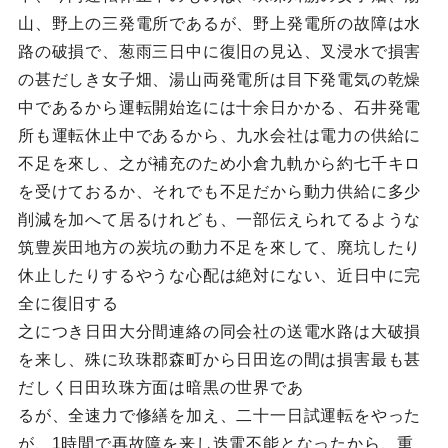
山、野上の三発電所であるが、野上発電所の故障は水
路の破損で、葱雨三日中に復旧の見込、叉浸水で損害
の甚だしき女子畑、湯山両発電所は目下発電気の乾燥
中であるから運転開始迄には十余日かかる、石井発電
所も運転休止中であるから、九水会社は電力の供給に
不足を來し、之が補充のため小倉九軌から約七千キロ
を受けておるか、それでも不足だから動力供給に多少
削減を加へて居るけれども、一部伝えられてるような
筑豊炭田地方の炭坑の動力不足を來して、廃坑したり
休止したりするやうな心配は絶対にない、近日中に完
全に復旧する
之につき日田大分間連絡の同会社の送電水路は大破損
を来し、殊に玖珠郡森町から日田迄の間は損害最も甚
だしく日田玖珠方面は暗黒の世界であ
るが、全速力で修繕を加え、二十一日試運転をやった
が、1時間で再故障を来し迭電不能となったから、重