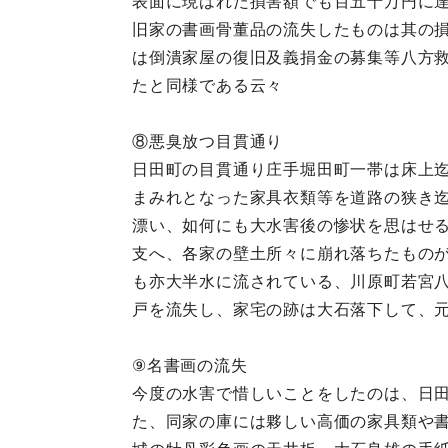
表面に現はれた損害額でも百五十万円に
旧家の書画骨董品の流失したものは其の
は倒潰家屋の復旧及義捐金の募集等八方
たと同様である云々
⑧悪臭放つ目貫通り
日田町の目貫通り庄手堀田町一帯は床上
まみれとなった家具衣類等を道路の狭き
漂い、如何にも大水害後の惨状を思はせ
支へ、各家の壁土所々に崩れ落ちたもの
も亦大半水に流されている、川原町若宮
戸を流失し、家宅の跡は大石落下して、
⑨名書画の流失
今度の水害で惜しいことをしたのは、日
た、同家の庫には夥しい高価の家具類や