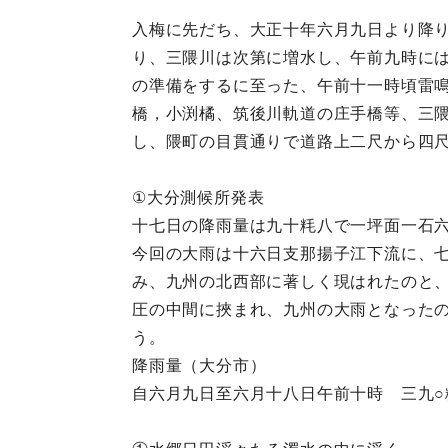
入梅に先だち、大正十年六月九日より降
り、三隈川は次第に増水し、午前九時に
の準備をするに至った、午前十一時頃雷
橋，小渕橘、筑後川軌道の庄手橋等、三
し、隈町の目貫通りで道路上二尺から四
①大分測候所発表
十七日の降雨量は九十粍八で一坪面一石
今回の大雨は十六日支那揚子江下流に、
み、九州の北西部に著しく現はれたのと
圧の中間に挾まれ、九州の大雨となった
う。
降雨量（大分市）
自六月九日至六月十八日午前十時 三九○