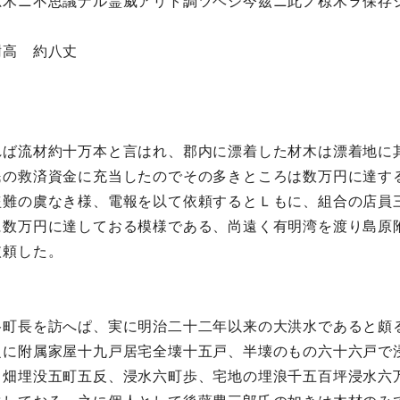
椋木ニ不思議ナル霊威アリト調ツヘシ今茲ニ此ノ椋木ヲ保存
高 約八丈
れば流材約十万本と言はれ、郡内に漂着した材木は漂着地に
民の救済資金に充当したのでその多きところは数万円に達す
盗難の虞なき様、電報を以て依頼するとＬもに、組合の店員
に数万円に達しておる模様である、尚遠く有明湾を渡り島原
依頼した。
谷町長を訪へぱ、実に明治二十二年以来の大洪水であると頗
之に附属家屋十九戸居宅全壊十五戸、半壊のもの六十六戸で
、畑埋没五町五反、浸水六町歩、宅地の埋浪千五百坪浸水六