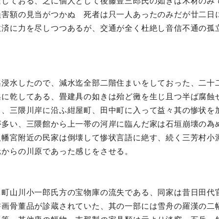
達しておる、之に個人として後藤豊三郎氏の如きは木材のみ
損害額の見当がつかぬ 死者は只一人あったのみだが廿二日
救済に力を尽しつつあるが、交通が全く杜絶し音信不通の孤
迄浸水したので、減水迄全部二階住まいをしておった、二十
迄に乾してある、畳建具の如きは殆ど黴を生じ且つ半ば腐蝕
る、三隈川岸に沿ふ紺屋町、田中町に入って益々其の惨状を
が多い、三隈館から上一帯の河岸に臨んだ家は石垣崩壊の為
八幡宮附近の民家は倒壊して惨状言語に絶す、続く三芳村小
元からの川原であった感じをさせる。
田町山川小一郎氏方の宝物庫の流失である、同家は昔日田代
書画骨董品が診蔵されていた、其の一部には雪舟の羅漢の二