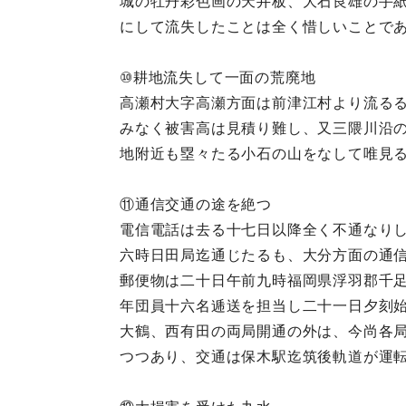
城の牡丹彩色画の天井板、大石良雄の手
にして流失したことは全く惜しいことで
⑩耕地流失して一面の荒廃地
高瀬村大字高瀬方面は前津江村より流る
みなく被害高は見積り難し、又三隈川沿
地附近も塁々たる小石の山をなして唯見
⑪通信交通の途を絶つ
電信電話は去る十七日以降全く不通なり
六時日田局迄通じたるも、大分方面の通
郵便物は二十日午前九時福岡県浮羽郡千
年団員十六名逓送を担当し二十一日夕刻
大鶴、西有田の両局開通の外は、今尚各
つつあり、交通は保木駅迄筑後軌道が運