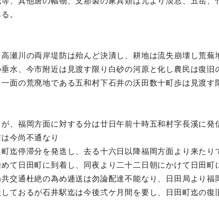
紙等、其他唐の幅物、支那製の家具類は元より淡窓、五岳、
ある。
る高瀬川の両岸堤防は殆んど決潰し、耕地は流失崩壊し荒蕪
の垂水、今市附近は見渡す限り白砂の河原と化し農民は復旧
る一面の荒廃地である五和村下石井の沃田数十町歩は見渡す
しが、福岡方面に対する分は廿日午前十時五和村字長溪に発
信は今尚不通なり
足町迄停滞分を発迭し、去る十六日以降福岡方面より来たり
始めて日田町に到着し、同夜より二十二日朝にかけて日田町
局共交通杜絶の為め逓送は勿論配達不能なり、日田局より福
転しておるが石井駅迄は今後弍ケ月間を要し、日田町迄の復