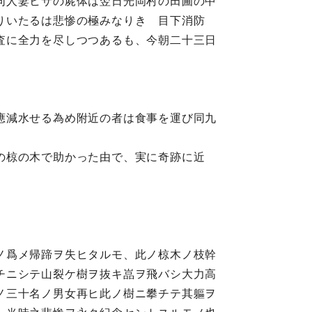
同人妻ヒサの屍体は翌日光岡村の田圃の中
りいたるは悲惨の極みなりき 目下消防
査に全力を尽しつつあるも、今朝二十三日
應減水せる為め附近の者は食事を運び同九
の椋の木で助かった由で、実に奇跡に近
ノ爲メ帰蹄ヲ失ヒタルモ、此ノ椋木ノ枝幹
チニシテ山裂ケ樹ヲ抜キ嵓ヲ飛バシ大力高
ノ三十名ノ男女再ヒ此ノ樹ニ攀チテ其軀ヲ