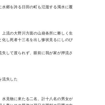
に水郷を誇る日田の町も氾濫する濁水に覆
、上流の大野川方面の山崩各所に夥しく生
と化し死者十三名を出し惨状見るにしのび
流失して渡られず、眼前に我が家が押流さ
を流失した
、水見物に來たる二名、計十八名の男女が