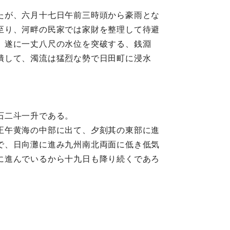
たが、六月十七日午前三時頭から豪雨とな
至り、河畔の民家では家財を整理して待避
、遂に一丈八尺の水位を突破する、銭淵
潰して、濁流は猛烈な勢で日田町に浸水
石二斗一升である。
正午黄海の中部に出て、夕刻其の東部に進
で、日向灘に進み九州南北両面に低き低気
に進んでいるから十九日も降り続くであろ