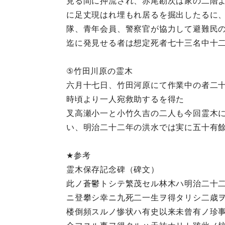
見る間に押流され、赤尾勘次は家の二階
に足丈現はれ埋もれ居るを掘出したるに
隊、青年会員、警察官が協力して避難民
迄に発見せる者は想定死者七十三名中十
⑤竹田川原の霊木
六月十七日、竹田河原にて作業中の者二
時頃より一人宛救助するを得た
叉高瀬小一と小竹久吉の二人も今回霊木
い、明治二十二年の洪水では実に五十有
★参考
霊木保存記念碑（碑文）
此ノ蒼鬱トシテ繁茂セル林木ハ明治二十
ニ登攀シ幸ニ九死二一生ヲ得タリシ二歳
楼倒頻スルノ惨状ハ有史以来未曾有ノ珍