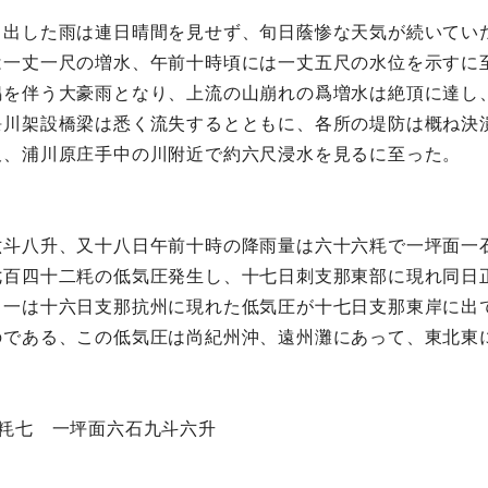
り出した雨は連日晴間を見せず、旬日蔭惨な天気が続いてい
は一丈一尺の増水、午前十時頃には一丈五尺の水位を示すに
鳴を伴う大豪雨となり、上流の山崩れの爲増水は絶頂に達し
隈川架設橋梁は悉く流失するとともに、各所の堤防は概ね決
尺、浦川原庄手中の川附近で約六尺浸水を見るに至った。
六斗八升、又十八日午前十時の降雨量は六十六粍で一坪面一
七百四十二粍の低気圧発生し、十七日刺支那東部に現れ同日
、一は十六日支那抗州に現れた低気圧が十七日支那東岸に出
のである、この低気圧は尚紀州沖、遠州灘にあって、東北東
粍七 一坪面六石九斗六升