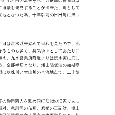
で約七万円の流失を見、呉服商の反物或は
に遺骸を発見することが出来た、町として
立地となつた爲、十年以前の日田町に帰つ
二日は洪水以来始めて日和を見たので、泥
せるものも多く、臭気紛々としてあたりに
加え、九水営業所附近よりは浸水実に庇に
め、全部半切となり、頼山陽仮泊の如斯亭
淵は玖珠川と大山川の合流地点で、二十餘
官の御用商人を勤め同町屈指の旧家であっ
幅対、兆殿司の仏画、應挙の三副対、桃山