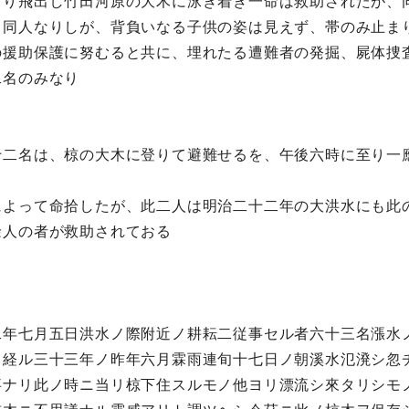
より飛出し竹田河原の大木に泳ぎ着き一命は救助されたが、
、同人なりしが、背負いなる子供の姿は見えず、帯のみ止ま
の援助保護に努むると共に、埋れたる遭難者の発掘、屍体捜
二名のみなり
十二名は、椋の大木に登りて避難せるを、午後六時に至り一
によって命拾したが、此二人は明治二十二年の大洪水にも此
餘人の者が救助されておる
二年七月五日洪水ノ際附近ノ耕耘二従事セル者六十三名漲水
ヲ経ル三十三年ノ昨年六月霖雨連旬十七日ノ朝溪水氾溌シ忽
事ナリ此ノ時ニ当リ椋下住スルモノ他ヨリ漂流シ來タリシモ