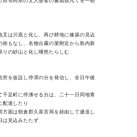
竹田等同県の文人墨客の書面類凡てを一朝
地叉は川底と化し、再び耕地に修築の見込
の術もなし、名物台霧の簗附近から島内新
限りの砂山と化し唖然たらしむ
信所を仮設し停滞の分を発信し、全日午後
て千足町に停沸せる分は、二十一日同地青
に配達したり
岡方面は朝倉郡久喜宮局を経由して逓送し
旧は見込みたたず