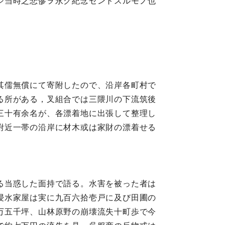
シ当時之悲惨ヲ永ク紀念セントスルモノ也
其儒無償にて寄附したので、沿岸各町村で
る所がある，叉組合では三隈川の下流筑後
三十有余名が、各漂着地に出張して整理し
附近一帯の沿岸に材木或は家財の漂着せる
る当惑した面持で語る。水害を被った者は
浸水家屋は実に九百六拾壱戸に及び田圃の
万五千坪、山林原野の崩壊流失十町歩で今