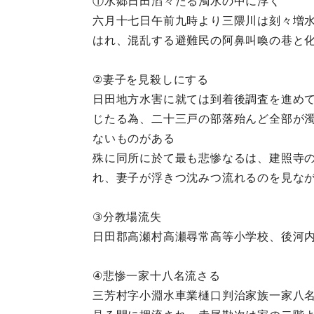
①水郷日田滔々たる濁水の中に浮く
六月十七日午前九時より三隈川は刻々増
はれ、混乱する避難民の阿鼻叫喚の巷と
②妻子を見殺しにする
日田地方水害に就ては到着後調査を進め
じたる為、二十三戸の部落殆んど全部が
ないものがある
殊に同所に於て最も悲惨なるは、建照寺
れ、妻子が浮きつ沈みつ流れるのを見な
③分教場流失
日田郡高瀬村高瀬尋常高等小学校、後河
④悲惨一家十八名流さる
三芳村字小淵水車業樋口判治家族一家八