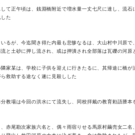
水して正午頃は、銭淵橋附近で増水量一丈七尺に達し、流石
化した
ているが、今迄聞き得た内最も悲惨なるは、大山村中川原で
濁流と土砂に押し流され、或は押潰され全部落は瓦礫の河原
の隣家某は、学校に子供を迎えに行きたるに、其帰途に橋が
がら救助する途なく遂に見殺しした
内分教場は今回の洪水にて流失し、同校拝戴の教育勅語謄本
名、赤尾勘次家族六名と、偶々雨宿りせる馬原村繭売女二名