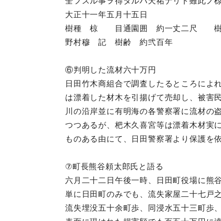
全フスル事ヲ得タルハ天祐ナリト雖此ノ
大正十一年五月十五日
樹種 椋 目通園囲 約一丈二尺 樹
野村穆 記 樹齢 約弐百年
⑥判明した流材六十万円
日田竹木商組合で調査したるところによ
は漂着した材木を引揚げて売却し、被害
川の沿岸並に有明海の各警察署に流材の
つつあるが、杷木久喜宮等は漂着木材実
ものある由にて、日田警察署より保護を
⑦町長熊谷頼太郎氏と語る
六月二十二日午後一時、日田町役場に熊
単に日田町のみでも、流失家屋二十七戸
流失埋没五十余町歩、同浸水五十三町歩