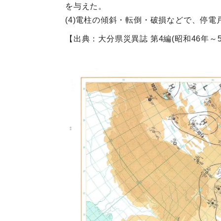
を与えた。
(4)電柱の傾斜・転倒・破損などで、停電戸
【出典：大分県災異誌 第4編(昭和46年～55