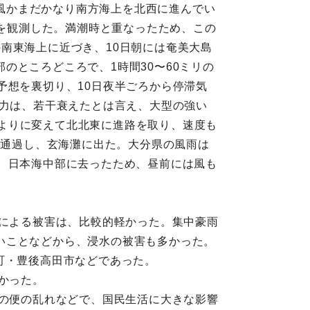
台風かまだかなり南方海上を北西に進んでい
リを観測した。満潮時と重なったため、この
南東海上に近づき、10日朝には奄美大島
のところどころで、1時間30〜60ミリの
予想を裏切り、10日夜半ごろから停滞気
勢力は、若干衰えたとは言え、大型の強い
を東よりに変えて北北東に進路を取り、速度も
を通過し、玄海灘に出た。大分県の風雨は
、日本海中部に去ったため、昼前には風も
風による被害は、比較的軽かった。集中豪雨
いことなどから、浸水の被害も多かった。
町・豊後高田市などであった。
かった。
通の便の乱れなどで、国民生活に大きな影響