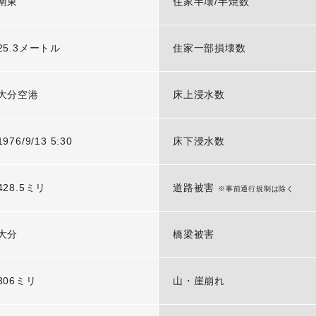
南東
住家半壊/半焼数
25.3メートル
住家一部損壊数
大分空港
床上浸水数
1976/9/13 5:30
床下浸水数
428.5ミリ
道路被害
※事前通行規制は除く
大分
橋梁被害
306ミリ
山・崖崩れ