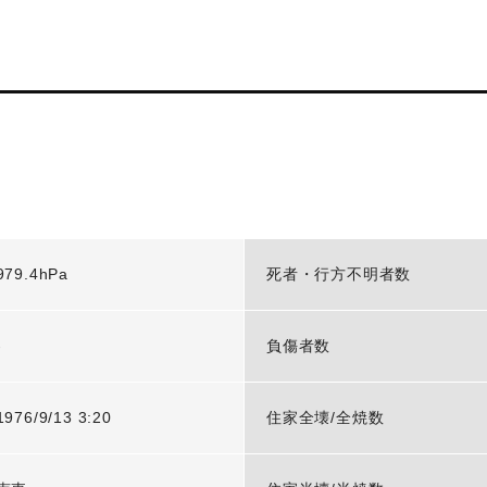
979.4hPa
死者・行方不明者数
-
負傷者数
1976/9/13 3:20
住家全壊/全焼数