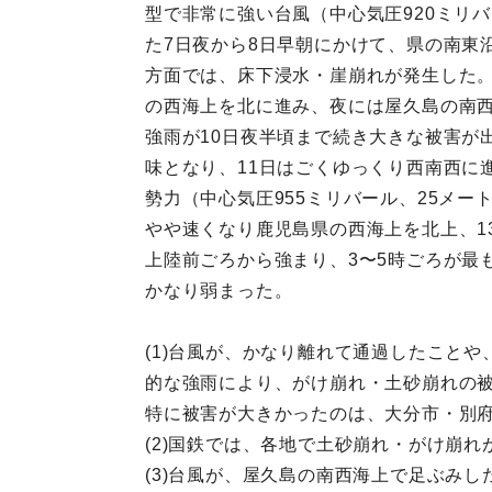
型で非常に強い台風（中心気圧920ミリ
た7日夜から8日早朝にかけて、県の南東
方面では、床下浸水・崖崩れが発生した。
の西海上を北に進み、夜には屋久島の南西
強雨が10日夜半頃まで続き大きな被害が
味となり、11日はごくゆっくり西南西に
勢力（中心気圧955ミリバール、25メー
やや速くなり鹿児島県の西海上を北上、1
上陸前ごろから強まり、3〜5時ごろが最
かなり弱まった。
(1)台風が、かなり離れて通過したこと
的な強雨により、がけ崩れ・土砂崩れの
特に被害が大きかったのは、大分市・別府
(2)国鉄では、各地で土砂崩れ・がけ崩
(3)台風が、屋久島の南西海上で足ぶみ