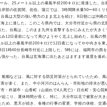
バール、25メートル以上の暴風半径200キロ)に発達した。
沿岸部の佐賀関、佐伯、蒲江では、3時間降水量50〜60ミ
台風は大型の強い勢力のまま北上を続け、9日朝には沖縄の
海上に達した。このころ県内では、大分市付近から県の北部
出た。台風は、このまま九州を直撃するかにみえたが大きく
進み12日昼前になって再びようやく北上し始めた。台風の
トル以上の暴風半径200キロ)で12日夜になってやや向き
3日1時40分長崎市付近に上陸した。5時には、福岡市の西
も強かった。台風は玄海灘に出たあとはますます速度を速め
や、船舶などは、風に対する防災対策がとられていたため、
被害が多く、また、中小河川のはんらん・市街地の排水が悪
市・杵築巿・山香町（山崩れで4人死亡)・日出町・安心院
れが起こり、運休時間が長く、特に、大分市以北で被害が大き
したため、悪天が続き、各種の行事の変更、学校の休校、交