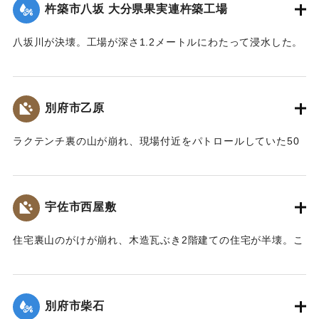
杵築市八坂 大分県果実連杵築工場
ていたタンカーなどに救助された。
【出典：大分合同新聞 1976年9月12日朝刊1面】
八坂川が決壊。工場が深さ1.2メートルにわたって浸水した。
製品（みかんの缶詰など）や資材倉庫のほか、機械が水浸し
｜固有コード:
00857020
になり約2億円の被害となった。
【出典：大分合同新聞 1976年9月14日朝刊9面】
別府市乙原
｜固有コード:
00857021
ラクテンチ裏の山が崩れ、現場付近をパトロールしていた50
代の男性が生き埋めになった。約10分後に掘り起こされた
が、全身を打ち1週間のけがを負った。
【出典：大分合同新聞 1976年9月11日朝刊11面】
宇佐市西屋敷
｜固有コード:
00857015
住宅裏山のがけが崩れ、木造瓦ぶき2階建ての住宅が半壊。こ
の家に住む50代の男性が避難中にガラスで足を切るけがをし
た。
【出典：大分合同新聞 1976年9月11日朝刊11面】
別府市柴石