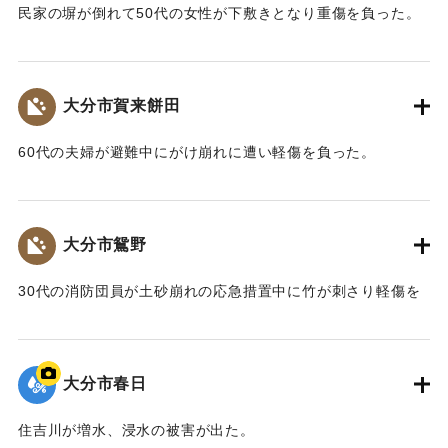
民家の塀が倒れて50代の女性が下敷きとなり重傷を負った。
｜固有コード:
00857027
大分市賀来餅田
60代の夫婦が避難中にがけ崩れに遭い軽傷を負った。
｜固有コード:
00857028
大分市鴛野
30代の消防団員が土砂崩れの応急措置中に竹が刺さり軽傷を
負った。
｜固有コード:
00857029
大分市春日
住吉川が増水、浸水の被害が出た。