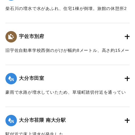
｜固有コード:
00857016
柴石川の増水で水があふれ、住宅1棟が倒壊。旅館の休憩所2
棟が流出、対岸の旅館も建物が大きく傾き壊滅状態になっ
た。
【出典：大分合同新聞 1976年9月11日夕刊7面】
宇佐市別府
｜固有コード:
00857017
旧宇佐自動車学校西側のがけが幅約8メートル、高さ約15メー
トルにわたって崩れ落ちた。がけ伝いに道が通っており、避
難しようと登っていた6人のうち60代の女性が土砂とともに崖
下に落ち、生き埋めになり、翌日の朝に遺体で発見された。6
大分市田室
人は近くの不動さまに泊まり込みでお参りをしようと向かっ
ていたところだった。
豪雨で水路が増水していたため、草場町踏切付近を通ってい
【出典：大分合同新聞 1976年9月11日朝刊11面】
た30代の女性が転落し行方不明になった。消防や警察が捜索
したところ、11日午前0時過ぎに田室公園近くの水路で遺体で
｜固有コード:
00857009
発見された。
大分市荏隈 南大分駅
【出典：大分合同新聞 1976年9月11日朝刊11面】
駅付近で床上浸水が発生した。