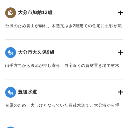
【出典：大分合同新聞 1976年9月13日夕刊7面】
大分市加納12組
｜固有コード:
00857025
台風のため裏山が崩れ、木造瓦ぶき2階建ての住宅に土砂が流
れ込んだ。この家に住む40代の女性が土砂や家具などに体を
はさまれ右足を骨折するなど重傷を負った。
【出典：大分合同新聞 1976年9月11日夕刊7面】
大分市大久保9組
｜固有コード:
00857018
山手方向から濁流が押し寄せ、自宅近くの資材置き場で材木
の整理をしていた40代の男性が材木やコンプレッサーととも
に数メートル押し流された。男性は材木に足をはさまれ、左
足を骨折。全治3ヶ月の大けがを負った（10日後に死亡し
豊後水道
た）。
【出典：大分合同新聞 1976年9月11日夕刊7面】
台風のため、大しけとなっていた豊後水道で、大分港から堺
港に向かっていたタンカー（菱洋丸、52157トン）の船体が
｜固有コード:
00857019
中央部で２つに折れ海中に沈める形となり航行不能になっ
た。乗組員62人は4隻のボートに分乗して避難。近くを航行し