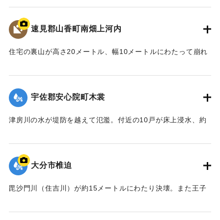
と40代の女性の夫婦がけがを負った。
【出典：大分合同新聞 1976年9月11日夕刊7面】
速見郡山香町南畑上河内
｜固有コード:
00857005
住宅の裏山が高さ20メートル、幅10メートルにわたって崩れ
一家6人が生き埋めになった。地元消防団などが救助にあた
り、2人は助け出したものの、この家に住む40代の男性、30
代の女性、中学1年生の男子生徒、小学2年生の男子生徒が死
宇佐郡安心院町木裳
亡した。集落は浸水などで通行不能になっていたため、救急
車が現場に行けず救急活動が思うようにできなかったとい
津房川の水が堤防を越えて氾濫。付近の10戸が床上浸水、約
う。
30戸が床下浸水した。現場は土のうを積むなど補修を行った
【出典：大分合同新聞 1976年9月11日朝刊11面】
が、水はあふれ続け、町は約60世帯200人をバスで1キロ離れ
た老人福祉センターに避難させた。
大分市椎迫
｜固有コード:
00857006
【出典：大分合同新聞 1976年9月11日朝刊11面】
毘沙門川（住吉川）が約15メートルにわたり決壊。また王子
｜固有コード:
00857007
中学校付近では床下浸水があった。
【出典：大分合同新聞 1976年9月11日朝刊11面】