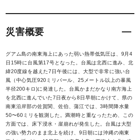
災害概要
グアム島の南東海上にあった弱い熱帯低気圧は、9月4
日15時に台風第17号となった。台風は北西に進み、北
緯20度線を越えた7日午後には、大型で非常に強い台
風（中心気圧920ミリバール、25メートル以上の暴風
半径200キロ)に発達した。台風かまだかなり南方海上
を北西に進んでいた7日夜から8日早朝にかけて、県の
南東沿岸部の佐賀関、佐伯、蒲江では、3時間降水量
50〜60ミリを観測した。満潮時と重なったため、この
方面では、床下浸水・崖崩れが発生した。台風は大型
の強い勢力のまま北上を続け、9日朝には沖縄の南東