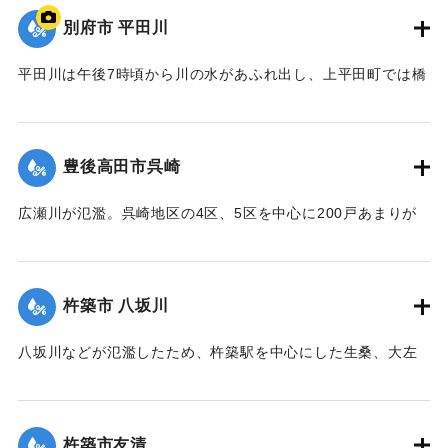
別府市 平田川
｜固有コード:
00857008
平田川は午後7時頃から川の水があふれ出し、上平田町では橋
の下を通るガス管が流され、800戸の都市ガスが止まった。午
後8時には日豊線北側の市道のコンクリート橋が流された。午
後9時過ぎには堤防の一部が決壊し、濁流が流れ込んだため付
豊後高田市呉崎
近の100世帯は近くの公民館に避難した。旧国道沿いの亀川商
店街は20〜30センチの床下浸水した。
広瀬川が氾濫。呉崎地区の4区、5区を中心に200戸あまりが
【出典：大分合同新聞 1976年9月11日朝刊11面】
床下浸水したほか、特産のネギや白菜など農作物約10ヘクタ
ールが水をかぶった。このため老人や子ども30人あまりが近
｜固有コード:
00857001
くの興隆寺で一晩避難した。
杵築市 八坂川
【出典：大分合同新聞 1976年9月11日夕刊7面】
八坂川などが氾濫したため、杵築駅を中心にした生桑、大左
｜固有コード:
00857002
右、野添、友清、本庄の各地区で床上浸水135戸、床下浸水
47戸を出した。
【出典：大分合同新聞 1976年9月11日夕刊7面】
杵築市友清