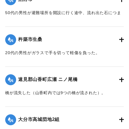
昭五一．九．一一．一一時三〇分
50代の男性が避難場所を開設に行く途中、流れ出た石につま
災害救助法発令 激甚災害地域指定
ずき重傷を負った。
【出典：碑文】
｜固有コード:
00857032
1976/9/7-1976/9/13｜固有コード:
00857038
杵築市生桑
20代の男性がガラスで手を切って軽傷を負った。
｜固有コード:
00857033
速見郡山香町広瀬 ニノ尾橋
橋が流失した（山香町内では9つの橋が流された）。
【出典：山香町誌（山香町誌刊行会、1982）（おおいた石造
文化研究会 松原保則氏の報告による）】
大分市高城団地2組
｜固有コード:
00857026