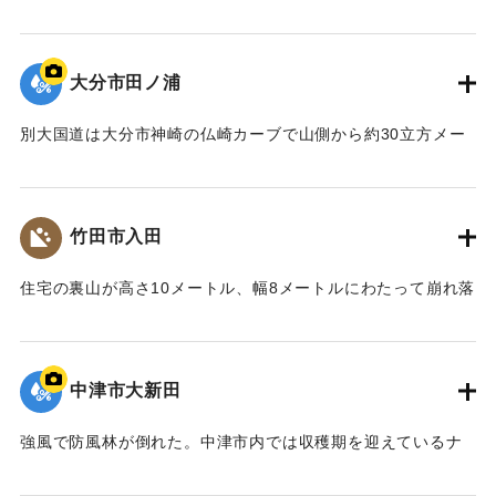
｜固有コード:
00857022
大分市田ノ浦
別大国道は大分市神崎の仏崎カーブで山側から約30立方メー
トルの土砂が防護ネットを越えて崩れ落ち、全面通行止めに
なった。また満潮と重なったため約20センチ冠水しているこ
ともあり、復旧の見通しが立たなかった。写真は田ノ浦地区
竹田市入田
の泥をかぶった道路。
【出典：大分合同新聞 1976年9月11日朝刊11面】
住宅の裏山が高さ10メートル、幅8メートルにわたって崩れ落
ち、約20立方メートルの土砂が木造平屋建ての住宅を押しつ
｜固有コード:
00857023
ぶし、前の県道に流れ込んだ。住人は仕事に出かけていたた
め無事だった。
中津市大新田
【出典：大分合同新聞 1976年9月10日夕刊7面】
強風で防風林が倒れた。中津市内では収穫期を迎えているナ
｜固有コード:
00857024
シやぶどうが風で落ちるなど、大きな被害が出た。