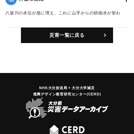
｜固有コード:
00857003
八坂川の水位が急に増え、これに山手からの鉄砲水が加わ
り、旧県道沿いの人家にあっという間に水が流れ込んだ。82
戸ある集落の半数が濁流に洗われ、低地の家では濁流が床上1
災害一覧に戻る
メートル以上にもなった。住人は2階や近くの小学校などに避
難したが、警察がゴムボートで救出したところもあった。
【出典：大分合同新聞 1976年9月11日夕刊7面】
｜固有コード:
00857004
NHK大分放送局 × 大分大学減災
復興デザイン教育研究センター(CERD)