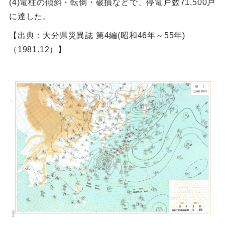
(4)電柱の傾斜・転倒・破損などで、停電戸数71,500戸
に達した。
【出典：大分県災異誌 第4編(昭和46年～55年)
（1981.12）】