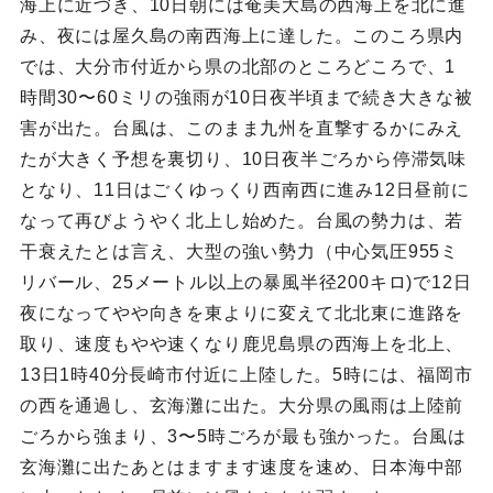
海上に近づき、10日朝には奄美大島の西海上を北に進
み、夜には屋久島の南西海上に達した。このころ県内
では、大分市付近から県の北部のところどころで、1
時間30〜60ミリの強雨が10日夜半頃まで続き大きな被
害が出た。台風は、このまま九州を直撃するかにみえ
たが大きく予想を裏切り、10日夜半ごろから停滞気味
となり、11日はごくゆっくり西南西に進み12日昼前に
なって再びようやく北上し始めた。台風の勢力は、若
干衰えたとは言え、大型の強い勢力（中心気圧955ミ
リバール、25メートル以上の暴風半径200キロ)で12日
夜になってやや向きを東よりに変えて北北東に進路を
取り、速度もやや速くなり鹿児島県の西海上を北上、
13日1時40分長崎市付近に上陸した。5時には、福岡市
の西を通過し、玄海灘に出た。大分県の風雨は上陸前
ごろから強まり、3〜5時ごろが最も強かった。台風は
玄海灘に出たあとはますます速度を速め、日本海中部