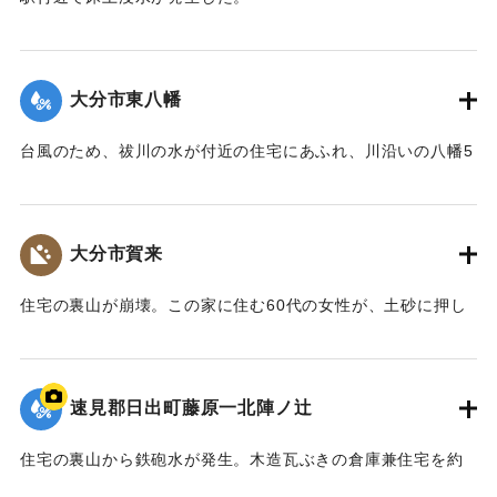
｜固有コード:
00857010
【出典：大分合同新聞 1976年9月11日朝刊11面】
｜固有コード:
00857011
大分市東八幡
台風のため、祓川の水が付近の住宅にあふれ、川沿いの八幡5
丁目、東八幡5丁目、長谷団地一帯で床上浸水になった。
【出典：大分合同新聞 1976年9月11日朝刊11面】
大分市賀来
｜固有コード:
00857012
住宅の裏山が崩壊。この家に住む60代の女性が、土砂に押し
つぶされた家具の間にはさまり軽いけがをした。
【出典：大分合同新聞 1976年9月11日朝刊11面】
速見郡日出町藤原一北陣ノ辻
｜固有コード:
00857013
住宅の裏山から鉄砲水が発生。木造瓦ぶきの倉庫兼住宅を約
50メートル押し流し、倒壊させた。この家に住む50代の男性