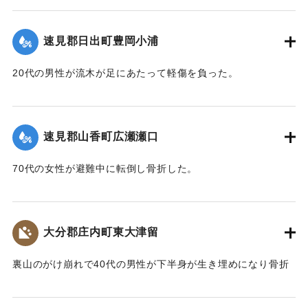
昭和五十一年 九月十日夕山香町は有史以来の豪雨(台風十七
号)に襲われた
速見郡日出町豊岡小浦
降水量 三一五 ミリ
日雨量 一五六 ミリ
20代の男性が流木が足にあたって軽傷を負った。
最大時間雨量 七八 ミリ
被害は死者四人河川の氾濫道路交通通信網の途絶 人家の孤
｜固有コード:
00857034
立流失浸水による人畜農作物耕地等の被害総額二六億円
町、議会、町民はこれが復旧に全精力を傾注 爾来三年間こ
速見郡山香町広瀬瀬口
こに災害の完全復旧をみる 要した公共災害復旧事業費 約
二一億円
70代の女性が避難中に転倒し骨折した。
尊い犠牲者の鎮魂と血と汗の結晶による町民の復興努力 国
県の御援助と町議会並びに関係機関の労苦に感謝し後世にふ
｜固有コード:
00857035
たたび大災害を蒙ることのないよう祈念してここに災害復興
大分郡庄内町東大津留
の記念碑を建立する
昭和五十四年九月十日
裏山のがけ崩れで40代の男性が下半身が生き埋めになり骨折
山香町長 渡辺政男
した。
一．被災