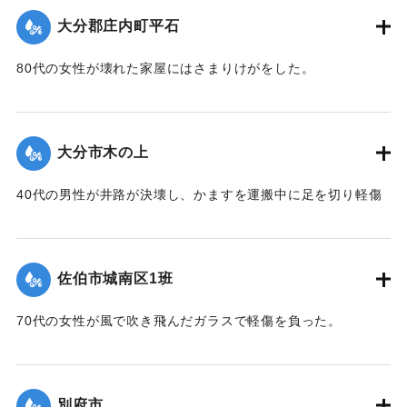
｜固有コード:
00857036
死者四人 山香町大字南畑 〇〇〇〇他 家族三人
大分郡庄内町平石
家屋の流失 埋没 浸水 三四七戸
河川の決壊 一四九ヶ所
80代の女性が壊れた家屋にはさまりけがをした。
道路の決壊 一五六ヶ所
農林道の決壊 七九九ヶ所
｜固有コード:
00857037
農作物 水稲倒伏 冠水 埋没 六一〇ヘクタール
大分市木の上
野菜飼料作物その他 四一〇ヘクタール
その他 商品材料資材日用生活用品等流出 多数
40代の男性が井路が決壊し、かますを運搬中に足を切り軽傷
被害総額二六億円（当時玄米一俵六〇キログラム一六,五
を負った。
七二円）
二．対策
｜固有コード:
00857030
昭五一．九．一〇．一六時
佐伯市城南区1班
災害対策本部設置 大分県対策本部設置
非常事態発生のサイレン吹鳴 全消防団員 全消防署員
70代の女性が風で吹き飛んだガラスで軽傷を負った。
全職員
出動人命救助 水害防止応急対策にあたる
｜固有コード:
00857031
町内土木業者重機機械類による道路不通ヶ所の応急復
旧にあたる
別府市