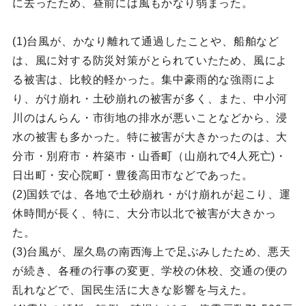
に去ったため、昼前には風もかなり弱まった。
(1)台風が、かなり離れて通過したことや、船舶など
は、風に対する防災対策がとられていたため、風によ
る被害は、比較的軽かった。集中豪雨的な強雨によ
り、がけ崩れ・土砂崩れの被害が多く、また、中小河
川のはんらん・市街地の排水が悪いことなどから、浸
水の被害も多かった。特に被害が大きかったのは、大
分市・別府市・杵築巿・山香町（山崩れで4人死亡)・
日出町・安心院町・豊後高田市などであった。
(2)国鉄では、各地で土砂崩れ・がけ崩れが起こり、運
休時間が長く、特に、大分市以北で被害が大きかっ
た。
(3)台風が、屋久島の南西海上で足ぶみしたため、悪天
が続き、各種の行事の変更、学校の休校、交通の便の
乱れなどで、国民生活に大きな影響を与えた。