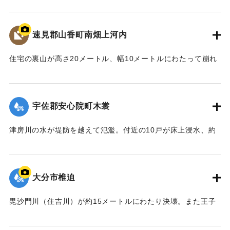
50メートル押し流し、倒壊させた。この家に住む50代の男性
と40代の女性の夫婦がけがを負った。
【出典：大分合同新聞 1976年9月11日夕刊7面】
速見郡山香町南畑上河内
｜固有コード:
00857005
住宅の裏山が高さ20メートル、幅10メートルにわたって崩れ
一家6人が生き埋めになった。地元消防団などが救助にあた
り、2人は助け出したものの、この家に住む40代の男性、30
代の女性、中学1年生の男子生徒、小学2年生の男子生徒が死
宇佐郡安心院町木裳
亡した。集落は浸水などで通行不能になっていたため、救急
車が現場に行けず救急活動が思うようにできなかったとい
津房川の水が堤防を越えて氾濫。付近の10戸が床上浸水、約
う。
30戸が床下浸水した。現場は土のうを積むなど補修を行った
【出典：大分合同新聞 1976年9月11日朝刊11面】
が、水はあふれ続け、町は約60世帯200人をバスで1キロ離れ
た老人福祉センターに避難させた。
大分市椎迫
｜固有コード:
00857006
【出典：大分合同新聞 1976年9月11日朝刊11面】
毘沙門川（住吉川）が約15メートルにわたり決壊。また王子
｜固有コード:
00857007
中学校付近では床下浸水があった。