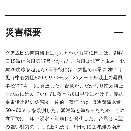
災害概要
グアム島の南東海上にあった弱い熱帯低気圧は、9月4
日15時に台風第17号となった。台風は北西に進み、北
緯20度線を越えた7日午後には、大型で非常に強い台
風（中心気圧920ミリバール、25メートル以上の暴風
半径200キロ)に発達した。台風かまだかなり南方海上
を北西に進んでいた7日夜から8日早朝にかけて、県の
南東沿岸部の佐賀関、佐伯、蒲江では、3時間降水量
50〜60ミリを観測した。満潮時と重なったため、この
方面では、床下浸水・崖崩れが発生した。台風は大型
の強い勢力のまま北上を続け、9日朝には沖縄の南東