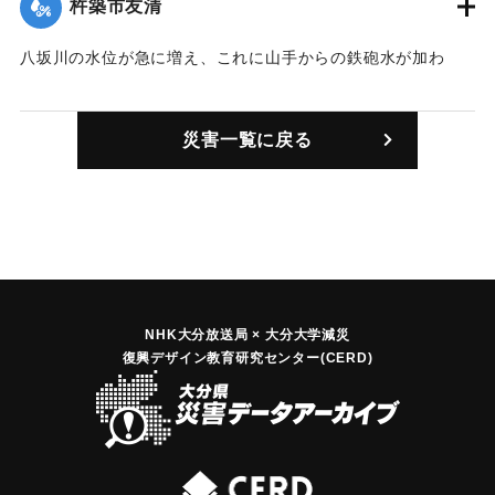
杵築市友清
｜固有コード:
00857003
八坂川の水位が急に増え、これに山手からの鉄砲水が加わ
り、旧県道沿いの人家にあっという間に水が流れ込んだ。82
戸ある集落の半数が濁流に洗われ、低地の家では濁流が床上1
災害一覧に戻る
メートル以上にもなった。住人は2階や近くの小学校などに避
難したが、警察がゴムボートで救出したところもあった。
【出典：大分合同新聞 1976年9月11日夕刊7面】
｜固有コード:
00857004
NHK大分放送局 × 大分大学減災
復興デザイン教育研究センター(CERD)