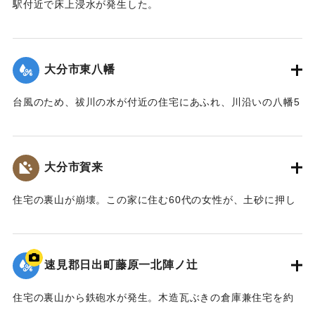
駅付近で床上浸水が発生した。
｜固有コード:
00857010
【出典：大分合同新聞 1976年9月11日朝刊11面】
｜固有コード:
00857011
大分市東八幡
台風のため、祓川の水が付近の住宅にあふれ、川沿いの八幡5
丁目、東八幡5丁目、長谷団地一帯で床上浸水になった。
【出典：大分合同新聞 1976年9月11日朝刊11面】
大分市賀来
｜固有コード:
00857012
住宅の裏山が崩壊。この家に住む60代の女性が、土砂に押し
つぶされた家具の間にはさまり軽いけがをした。
【出典：大分合同新聞 1976年9月11日朝刊11面】
速見郡日出町藤原一北陣ノ辻
｜固有コード:
00857013
住宅の裏山から鉄砲水が発生。木造瓦ぶきの倉庫兼住宅を約