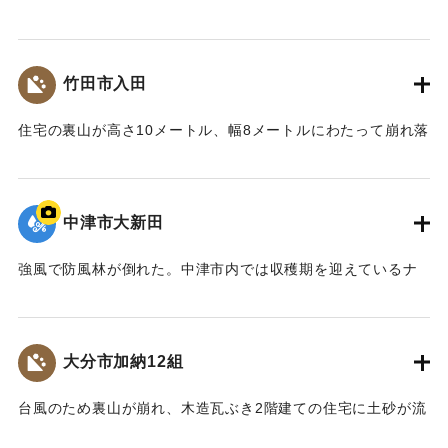
トルの土砂が防護ネットを越えて崩れ落ち、全面通行止めに
なった。また満潮と重なったため約20センチ冠水しているこ
ともあり、復旧の見通しが立たなかった。写真は田ノ浦地区
竹田市入田
の泥をかぶった道路。
【出典：大分合同新聞 1976年9月11日朝刊11面】
住宅の裏山が高さ10メートル、幅8メートルにわたって崩れ落
ち、約20立方メートルの土砂が木造平屋建ての住宅を押しつ
｜固有コード:
00857023
ぶし、前の県道に流れ込んだ。住人は仕事に出かけていたた
め無事だった。
中津市大新田
【出典：大分合同新聞 1976年9月10日夕刊7面】
強風で防風林が倒れた。中津市内では収穫期を迎えているナ
｜固有コード:
00857024
シやぶどうが風で落ちるなど、大きな被害が出た。
【出典：大分合同新聞 1976年9月13日夕刊7面】
大分市加納12組
｜固有コード:
00857025
台風のため裏山が崩れ、木造瓦ぶき2階建ての住宅に土砂が流
れ込んだ。この家に住む40代の女性が土砂や家具などに体を