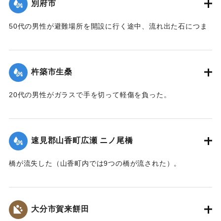
旧にあたる
別府市
昭五一．九．一一．一一時三〇分
50代の男性が避難場所を開設に行く途中、流れ出た石につま
災害救助法発令 激甚災害地域指定
ずき重傷を負った。
【出典：碑文】
｜固有コード:
00857032
1976/9/7-1976/9/13｜固有コード:
00857038
杵築市生桑
20代の男性がガラスで手を切って軽傷を負った。
｜固有コード:
00857033
速見郡山香町広瀬 ニノ尾橋
橋が流失した（山香町内では9つの橋が流された）。
【出典：山香町誌（山香町誌刊行会、1982）（おおいた石造
文化研究会 松原保則氏の報告による）】
大分市賀来餅田
｜固有コード:
00857026