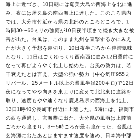
海上に近づき、10日朝には奄美大島の西海上を北に進
み、夜には屋久島の南西海上に達した。このころ県内
では、大分市付近から県の北部のところどころで、1
時間30〜60ミリの強雨が10日夜半頃まで続き大きな被
害が出た。台風は、このまま九州を直撃するかにみえ
たが大きく予想を裏切り、10日夜半ごろから停滞気味
となり、11日はごくゆっくり西南西に進み12日昼前に
なって再びようやく北上し始めた。台風の勢力は、若
干衰えたとは言え、大型の強い勢力（中心気圧955ミ
リバール、25メートル以上の暴風半径200キロ)で12日
夜になってやや向きを東よりに変えて北北東に進路を
取り、速度もやや速くなり鹿児島県の西海上を北上、
13日1時40分長崎市付近に上陸した。5時には、福岡市
の西を通過し、玄海灘に出た。大分県の風雨は上陸前
ごろから強まり、3〜5時ごろが最も強かった。台風は
玄海灘に出たあとはますます速度を速め、日本海中部