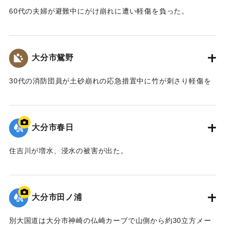
60代の夫婦が避難中にがけ崩れに遭い軽傷を負った。
｜固有コード:
00857028
大分市鴛野
30代の消防団員が土砂崩れの応急措置中に竹が刺さり軽傷を
負った。
｜固有コード:
00857029
大分市春日
住吉川が増水、浸水の被害が出た。
｜固有コード:
00857022
大分市田ノ浦
別大国道は大分市神崎の仏崎カーブで山側から約30立方メー