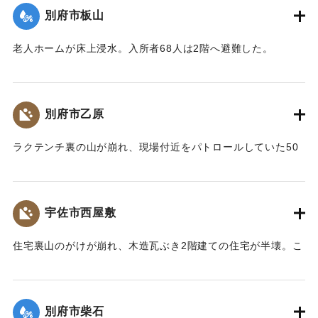
【出典：大分合同新聞 1976年9月14日朝刊9面】
別府市板山
｜固有コード:
00857021
老人ホームが床上浸水。入所者68人は2階へ避難した。
【出典：大分合同新聞 1976年9月11日朝刊11面】
｜固有コード:
00857014
別府市乙原
ラクテンチ裏の山が崩れ、現場付近をパトロールしていた50
代の男性が生き埋めになった。約10分後に掘り起こされた
が、全身を打ち1週間のけがを負った。
【出典：大分合同新聞 1976年9月11日朝刊11面】
宇佐市西屋敷
｜固有コード:
00857015
住宅裏山のがけが崩れ、木造瓦ぶき2階建ての住宅が半壊。こ
の家に住む50代の男性が避難中にガラスで足を切るけがをし
た。
【出典：大分合同新聞 1976年9月11日朝刊11面】
別府市柴石