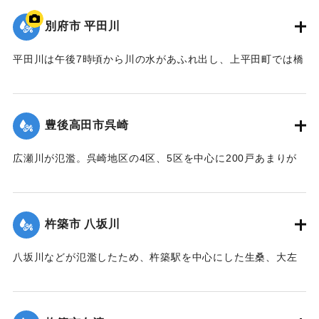
【出典：大分合同新聞 1976年9月11日朝刊11面】
別府市 平田川
｜固有コード:
00857008
平田川は午後7時頃から川の水があふれ出し、上平田町では橋
の下を通るガス管が流され、800戸の都市ガスが止まった。午
後8時には日豊線北側の市道のコンクリート橋が流された。午
後9時過ぎには堤防の一部が決壊し、濁流が流れ込んだため付
豊後高田市呉崎
近の100世帯は近くの公民館に避難した。旧国道沿いの亀川商
店街は20〜30センチの床下浸水した。
広瀬川が氾濫。呉崎地区の4区、5区を中心に200戸あまりが
【出典：大分合同新聞 1976年9月11日朝刊11面】
床下浸水したほか、特産のネギや白菜など農作物約10ヘクタ
ールが水をかぶった。このため老人や子ども30人あまりが近
｜固有コード:
00857001
くの興隆寺で一晩避難した。
杵築市 八坂川
【出典：大分合同新聞 1976年9月11日夕刊7面】
八坂川などが氾濫したため、杵築駅を中心にした生桑、大左
｜固有コード:
00857002
右、野添、友清、本庄の各地区で床上浸水135戸、床下浸水
47戸を出した。
【出典：大分合同新聞 1976年9月11日夕刊7面】