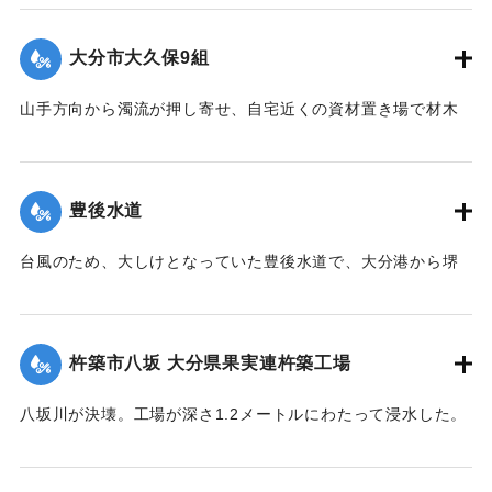
はさまれ右足を骨折するなど重傷を負った。
【出典：大分合同新聞 1976年9月11日夕刊7面】
大分市大久保9組
｜固有コード:
00857018
山手方向から濁流が押し寄せ、自宅近くの資材置き場で材木
の整理をしていた40代の男性が材木やコンプレッサーととも
に数メートル押し流された。男性は材木に足をはさまれ、左
足を骨折。全治3ヶ月の大けがを負った（10日後に死亡し
豊後水道
た）。
【出典：大分合同新聞 1976年9月11日夕刊7面】
台風のため、大しけとなっていた豊後水道で、大分港から堺
港に向かっていたタンカー（菱洋丸、52157トン）の船体が
｜固有コード:
00857019
中央部で２つに折れ海中に沈める形となり航行不能になっ
た。乗組員62人は4隻のボートに分乗して避難。近くを航行し
杵築市八坂 大分県果実連杵築工場
ていたタンカーなどに救助された。
【出典：大分合同新聞 1976年9月12日朝刊1面】
八坂川が決壊。工場が深さ1.2メートルにわたって浸水した。
製品（みかんの缶詰など）や資材倉庫のほか、機械が水浸し
｜固有コード:
00857020
になり約2億円の被害となった。