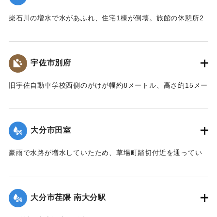
｜固有コード:
00857016
柴石川の増水で水があふれ、住宅1棟が倒壊。旅館の休憩所2
棟が流出、対岸の旅館も建物が大きく傾き壊滅状態になっ
た。
【出典：大分合同新聞 1976年9月11日夕刊7面】
宇佐市別府
｜固有コード:
00857017
旧宇佐自動車学校西側のがけが幅約8メートル、高さ約15メー
トルにわたって崩れ落ちた。がけ伝いに道が通っており、避
難しようと登っていた6人のうち60代の女性が土砂とともに崖
下に落ち、生き埋めになり、翌日の朝に遺体で発見された。6
大分市田室
人は近くの不動さまに泊まり込みでお参りをしようと向かっ
ていたところだった。
豪雨で水路が増水していたため、草場町踏切付近を通ってい
【出典：大分合同新聞 1976年9月11日朝刊11面】
た30代の女性が転落し行方不明になった。消防や警察が捜索
したところ、11日午前0時過ぎに田室公園近くの水路で遺体で
｜固有コード:
00857009
発見された。
大分市荏隈 南大分駅
【出典：大分合同新聞 1976年9月11日朝刊11面】