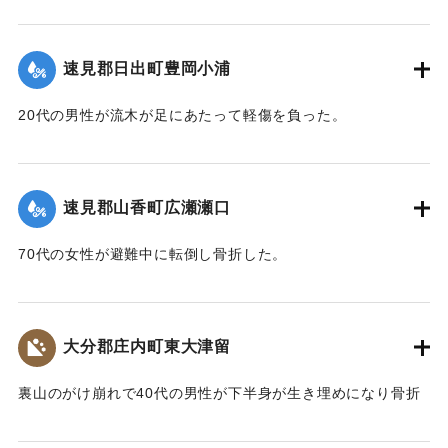
昭和五十一年 九月十日夕山香町は有史以来の豪雨(台風十七
号)に襲われた
速見郡日出町豊岡小浦
降水量 三一五 ミリ
日雨量 一五六 ミリ
20代の男性が流木が足にあたって軽傷を負った。
最大時間雨量 七八 ミリ
被害は死者四人河川の氾濫道路交通通信網の途絶 人家の孤
｜固有コード:
00857034
立流失浸水による人畜農作物耕地等の被害総額二六億円
町、議会、町民はこれが復旧に全精力を傾注 爾来三年間こ
速見郡山香町広瀬瀬口
こに災害の完全復旧をみる 要した公共災害復旧事業費 約
二一億円
70代の女性が避難中に転倒し骨折した。
尊い犠牲者の鎮魂と血と汗の結晶による町民の復興努力 国
県の御援助と町議会並びに関係機関の労苦に感謝し後世にふ
｜固有コード:
00857035
たたび大災害を蒙ることのないよう祈念してここに災害復興
大分郡庄内町東大津留
の記念碑を建立する
昭和五十四年九月十日
裏山のがけ崩れで40代の男性が下半身が生き埋めになり骨折
山香町長 渡辺政男
した。