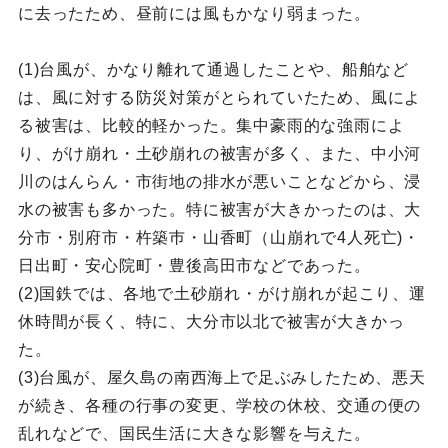
に去ったため、昼前には風もかなり弱まった。
(1)台風が、かなり離れて通過したことや、船舶など
は、風に対する防災対策がとられていたため、風によ
る被害は、比較的軽かった。集中豪雨的な強雨によ
り、がけ崩れ・土砂崩れの被害が多く、また、中小河
川のはんらん・市街地の排水が悪いことなどから、浸
水の被害も多かった。特に被害が大きかったのは、大
分市・別府市・杵築巿・山香町（山崩れで4人死亡)・
日出町・安心院町・豊後高田市などであった。
(2)国鉄では、各地で土砂崩れ・がけ崩れが起こり、運
休時間が長く、特に、大分市以北で被害が大きかっ
た。
(3)台風が、屋久島の南西海上で足ぶみしたため、悪天
が続き、各種の行事の変更、学校の休校、交通の便の
乱れなどで、国民生活に大きな影響を与えた。