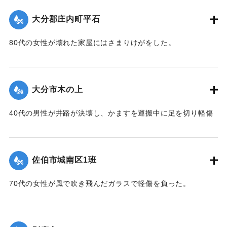
一．被災
｜固有コード:
00857036
死者四人 山香町大字南畑 〇〇〇〇他 家族三人
大分郡庄内町平石
家屋の流失 埋没 浸水 三四七戸
河川の決壊 一四九ヶ所
80代の女性が壊れた家屋にはさまりけがをした。
道路の決壊 一五六ヶ所
農林道の決壊 七九九ヶ所
｜固有コード:
00857037
農作物 水稲倒伏 冠水 埋没 六一〇ヘクタール
大分市木の上
野菜飼料作物その他 四一〇ヘクタール
その他 商品材料資材日用生活用品等流出 多数
40代の男性が井路が決壊し、かますを運搬中に足を切り軽傷
被害総額二六億円（当時玄米一俵六〇キログラム一六,五
を負った。
七二円）
二．対策
｜固有コード:
00857030
昭五一．九．一〇．一六時
佐伯市城南区1班
災害対策本部設置 大分県対策本部設置
非常事態発生のサイレン吹鳴 全消防団員 全消防署員
70代の女性が風で吹き飛んだガラスで軽傷を負った。
全職員
出動人命救助 水害防止応急対策にあたる
｜固有コード:
00857031
町内土木業者重機機械類による道路不通ヶ所の応急復