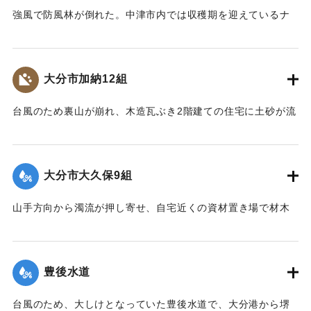
強風で防風林が倒れた。中津市内では収穫期を迎えているナ
｜固有コード:
00857024
シやぶどうが風で落ちるなど、大きな被害が出た。
【出典：大分合同新聞 1976年9月13日夕刊7面】
大分市加納12組
｜固有コード:
00857025
台風のため裏山が崩れ、木造瓦ぶき2階建ての住宅に土砂が流
れ込んだ。この家に住む40代の女性が土砂や家具などに体を
はさまれ右足を骨折するなど重傷を負った。
【出典：大分合同新聞 1976年9月11日夕刊7面】
大分市大久保9組
｜固有コード:
00857018
山手方向から濁流が押し寄せ、自宅近くの資材置き場で材木
の整理をしていた40代の男性が材木やコンプレッサーととも
に数メートル押し流された。男性は材木に足をはさまれ、左
足を骨折。全治3ヶ月の大けがを負った（10日後に死亡し
豊後水道
た）。
【出典：大分合同新聞 1976年9月11日夕刊7面】
台風のため、大しけとなっていた豊後水道で、大分港から堺