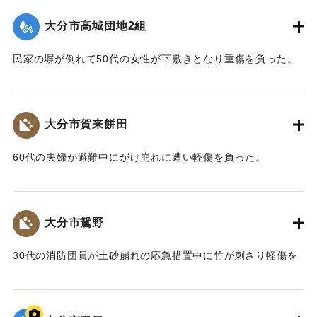
文化研究会 松原保則氏の報告による）】
大分市高城団地2組
｜固有コード:
00857026
民家の塀が倒れて50代の女性が下敷きとなり重傷を負った。
｜固有コード:
00857027
大分市賀来餅田
60代の夫婦が避難中にがけ崩れに遭い軽傷を負った。
｜固有コード:
00857028
大分市鴛野
30代の消防団員が土砂崩れの応急措置中に竹が刺さり軽傷を
負った。
｜固有コード:
00857029