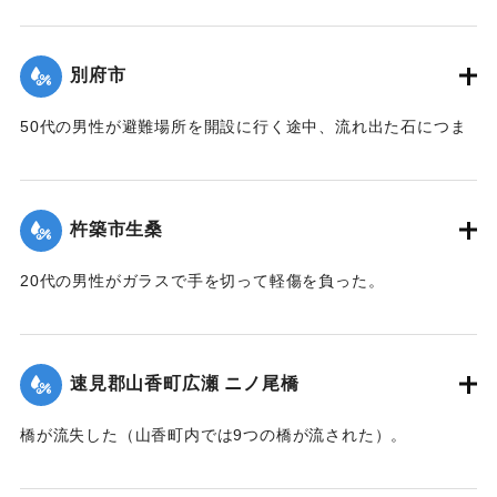
出動人命救助 水害防止応急対策にあたる
｜固有コード:
00857031
町内土木業者重機機械類による道路不通ヶ所の応急復
旧にあたる
別府市
昭五一．九．一一．一一時三〇分
50代の男性が避難場所を開設に行く途中、流れ出た石につま
災害救助法発令 激甚災害地域指定
ずき重傷を負った。
【出典：碑文】
｜固有コード:
00857032
1976/9/7-1976/9/13｜固有コード:
00857038
杵築市生桑
20代の男性がガラスで手を切って軽傷を負った。
｜固有コード:
00857033
速見郡山香町広瀬 ニノ尾橋
橋が流失した（山香町内では9つの橋が流された）。
【出典：山香町誌（山香町誌刊行会、1982）（おおいた石造