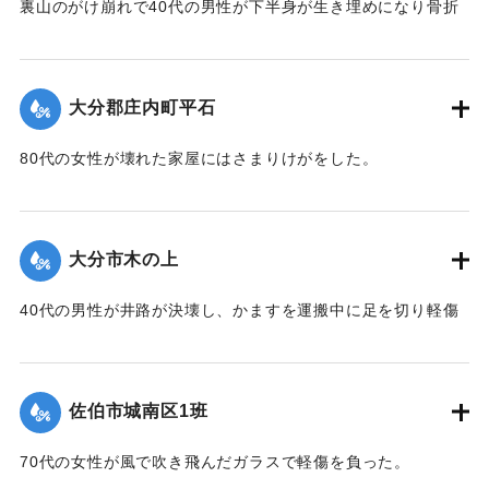
裏山のがけ崩れで40代の男性が下半身が生き埋めになり骨折
山香町長 渡辺政男
した。
一．被災
｜固有コード:
00857036
死者四人 山香町大字南畑 〇〇〇〇他 家族三人
大分郡庄内町平石
家屋の流失 埋没 浸水 三四七戸
河川の決壊 一四九ヶ所
80代の女性が壊れた家屋にはさまりけがをした。
道路の決壊 一五六ヶ所
農林道の決壊 七九九ヶ所
｜固有コード:
00857037
農作物 水稲倒伏 冠水 埋没 六一〇ヘクタール
大分市木の上
野菜飼料作物その他 四一〇ヘクタール
その他 商品材料資材日用生活用品等流出 多数
40代の男性が井路が決壊し、かますを運搬中に足を切り軽傷
被害総額二六億円（当時玄米一俵六〇キログラム一六,五
を負った。
七二円）
二．対策
｜固有コード:
00857030
昭五一．九．一〇．一六時
佐伯市城南区1班
災害対策本部設置 大分県対策本部設置
非常事態発生のサイレン吹鳴 全消防団員 全消防署員
70代の女性が風で吹き飛んだガラスで軽傷を負った。
全職員