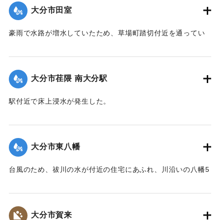
下に落ち、生き埋めになり、翌日の朝に遺体で発見された。6
大分市田室
人は近くの不動さまに泊まり込みでお参りをしようと向かっ
ていたところだった。
豪雨で水路が増水していたため、草場町踏切付近を通ってい
【出典：大分合同新聞 1976年9月11日朝刊11面】
た30代の女性が転落し行方不明になった。消防や警察が捜索
したところ、11日午前0時過ぎに田室公園近くの水路で遺体で
｜固有コード:
00857009
発見された。
大分市荏隈 南大分駅
【出典：大分合同新聞 1976年9月11日朝刊11面】
駅付近で床上浸水が発生した。
｜固有コード:
00857010
【出典：大分合同新聞 1976年9月11日朝刊11面】
｜固有コード:
00857011
大分市東八幡
台風のため、祓川の水が付近の住宅にあふれ、川沿いの八幡5
丁目、東八幡5丁目、長谷団地一帯で床上浸水になった。
【出典：大分合同新聞 1976年9月11日朝刊11面】
大分市賀来