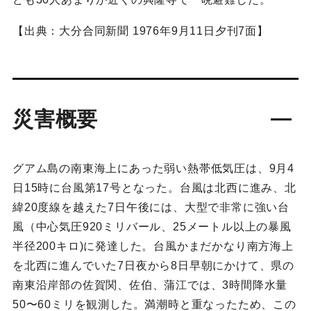
【出典：大分合同新聞 1976年9月11日夕刊7面】
災害概要
グアム島の南東海上にあった弱い熱帯低気圧は、9月4
日15時に台風第17号となった。台風は北西に進み、北
緯20度線を越えた7日午後には、大型で非常に強い台
風（中心気圧920ミリバール、25メートル以上の暴風
半径200キロ)に発達した。台風かまだかなり南方海上
を北西に進んでいた7日夜から8日早朝にかけて、県の
南東沿岸部の佐賀関、佐伯、蒲江では、3時間降水量
50〜60ミリを観測した。満潮時と重なったため、この