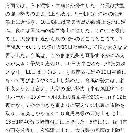
方面では、床下浸水・崖崩れが発生した。台風は大型
の強い勢力のまま北上を続け、9日朝には沖縄の南東
海上に近づき、10日朝には奄美大島の西海上を北に進
み、夜には屋久島の南西海上に達した。このころ県内
では、大分市付近から県の北部のところどころで、1
時間30〜60ミリの強雨が10日夜半頃まで続き大きな被
害が出た。台風は、このまま九州を直撃するかにみえ
たが大きく予想を裏切り、10日夜半ごろから停滞気味
となり、11日はごくゆっくり西南西に進み12日昼前に
なって再びようやく北上し始めた。台風の勢力は、若
干衰えたとは言え、大型の強い勢力（中心気圧955ミ
リバール、25メートル以上の暴風半径200キロ)で12日
夜になってやや向きを東よりに変えて北北東に進路を
取り、速度もやや速くなり鹿児島県の西海上を北上、
13日1時40分長崎市付近に上陸した。5時には、福岡市
の西を通過し、玄海灘に出た。大分県の風雨は上陸前