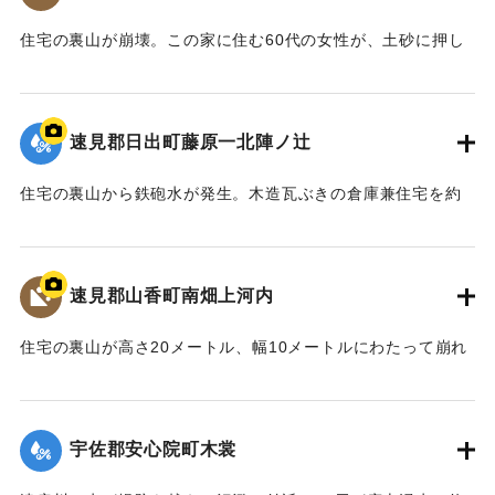
｜固有コード:
00857012
住宅の裏山が崩壊。この家に住む60代の女性が、土砂に押し
つぶされた家具の間にはさまり軽いけがをした。
【出典：大分合同新聞 1976年9月11日朝刊11面】
速見郡日出町藤原一北陣ノ辻
｜固有コード:
00857013
住宅の裏山から鉄砲水が発生。木造瓦ぶきの倉庫兼住宅を約
50メートル押し流し、倒壊させた。この家に住む50代の男性
と40代の女性の夫婦がけがを負った。
【出典：大分合同新聞 1976年9月11日夕刊7面】
速見郡山香町南畑上河内
｜固有コード:
00857005
住宅の裏山が高さ20メートル、幅10メートルにわたって崩れ
一家6人が生き埋めになった。地元消防団などが救助にあた
り、2人は助け出したものの、この家に住む40代の男性、30
代の女性、中学1年生の男子生徒、小学2年生の男子生徒が死
宇佐郡安心院町木裳
亡した。集落は浸水などで通行不能になっていたため、救急
車が現場に行けず救急活動が思うようにできなかったとい