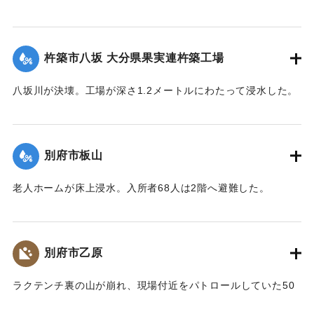
港に向かっていたタンカー（菱洋丸、52157トン）の船体が
｜固有コード:
00857019
中央部で２つに折れ海中に沈める形となり航行不能になっ
た。乗組員62人は4隻のボートに分乗して避難。近くを航行し
杵築市八坂 大分県果実連杵築工場
ていたタンカーなどに救助された。
【出典：大分合同新聞 1976年9月12日朝刊1面】
八坂川が決壊。工場が深さ1.2メートルにわたって浸水した。
製品（みかんの缶詰など）や資材倉庫のほか、機械が水浸し
｜固有コード:
00857020
になり約2億円の被害となった。
【出典：大分合同新聞 1976年9月14日朝刊9面】
別府市板山
｜固有コード:
00857021
老人ホームが床上浸水。入所者68人は2階へ避難した。
【出典：大分合同新聞 1976年9月11日朝刊11面】
｜固有コード:
00857014
別府市乙原
ラクテンチ裏の山が崩れ、現場付近をパトロールしていた50
代の男性が生き埋めになった。約10分後に掘り起こされた