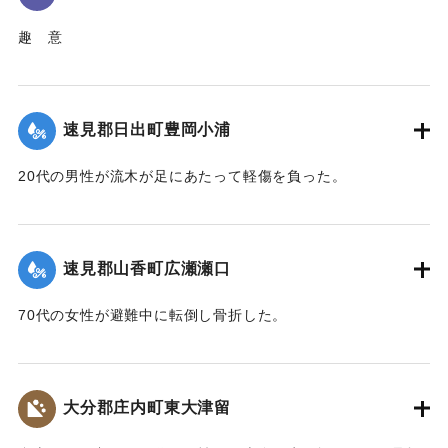
趣 意
昭和五十一年 九月十日夕山香町は有史以来の豪雨(台風十七
号)に襲われた
速見郡日出町豊岡小浦
降水量 三一五 ミリ
日雨量 一五六 ミリ
20代の男性が流木が足にあたって軽傷を負った。
最大時間雨量 七八 ミリ
被害は死者四人河川の氾濫道路交通通信網の途絶 人家の孤
｜固有コード:
00857034
立流失浸水による人畜農作物耕地等の被害総額二六億円
町、議会、町民はこれが復旧に全精力を傾注 爾来三年間こ
速見郡山香町広瀬瀬口
こに災害の完全復旧をみる 要した公共災害復旧事業費 約
二一億円
70代の女性が避難中に転倒し骨折した。
尊い犠牲者の鎮魂と血と汗の結晶による町民の復興努力 国
県の御援助と町議会並びに関係機関の労苦に感謝し後世にふ
｜固有コード:
00857035
たたび大災害を蒙ることのないよう祈念してここに災害復興
大分郡庄内町東大津留
の記念碑を建立する
昭和五十四年九月十日