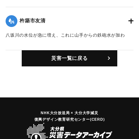
47戸を出した。
｜固有コード:
00857001
【出典：大分合同新聞 1976年9月11日夕刊7面】
杵築市友清
｜固有コード:
00857003
八坂川の水位が急に増え、これに山手からの鉄砲水が加わ
り、旧県道沿いの人家にあっという間に水が流れ込んだ。82
戸ある集落の半数が濁流に洗われ、低地の家では濁流が床上1
災害一覧に戻る
メートル以上にもなった。住人は2階や近くの小学校などに避
難したが、警察がゴムボートで救出したところもあった。
【出典：大分合同新聞 1976年9月11日夕刊7面】
｜固有コード:
00857004
NHK大分放送局 × 大分大学減災
復興デザイン教育研究センター(CERD)