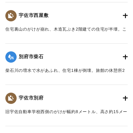
が、全身を打ち1週間のけがを負った。
【出典：大分合同新聞 1976年9月11日朝刊11面】
宇佐市西屋敷
｜固有コード:
00857015
住宅裏山のがけが崩れ、木造瓦ぶき2階建ての住宅が半壊。こ
の家に住む50代の男性が避難中にガラスで足を切るけがをし
た。
【出典：大分合同新聞 1976年9月11日朝刊11面】
別府市柴石
｜固有コード:
00857016
柴石川の増水で水があふれ、住宅1棟が倒壊。旅館の休憩所2
棟が流出、対岸の旅館も建物が大きく傾き壊滅状態になっ
た。
【出典：大分合同新聞 1976年9月11日夕刊7面】
宇佐市別府
｜固有コード:
00857017
旧宇佐自動車学校西側のがけが幅約8メートル、高さ約15メー
トルにわたって崩れ落ちた。がけ伝いに道が通っており、避
難しようと登っていた6人のうち60代の女性が土砂とともに崖