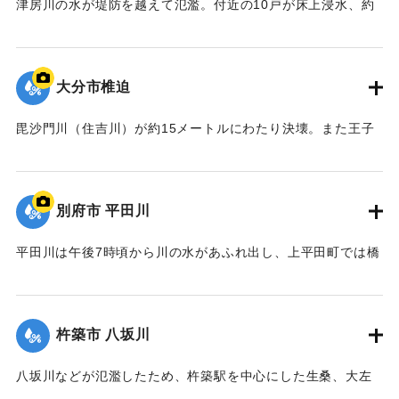
津房川の水が堤防を越えて氾濫。付近の10戸が床上浸水、約
う。
30戸が床下浸水した。現場は土のうを積むなど補修を行った
【出典：大分合同新聞 1976年9月11日朝刊11面】
が、水はあふれ続け、町は約60世帯200人をバスで1キロ離れ
た老人福祉センターに避難させた。
大分市椎迫
｜固有コード:
00857006
【出典：大分合同新聞 1976年9月11日朝刊11面】
毘沙門川（住吉川）が約15メートルにわたり決壊。また王子
｜固有コード:
00857007
中学校付近では床下浸水があった。
【出典：大分合同新聞 1976年9月11日朝刊11面】
別府市 平田川
｜固有コード:
00857008
平田川は午後7時頃から川の水があふれ出し、上平田町では橋
の下を通るガス管が流され、800戸の都市ガスが止まった。午
後8時には日豊線北側の市道のコンクリート橋が流された。午
後9時過ぎには堤防の一部が決壊し、濁流が流れ込んだため付
杵築市 八坂川
近の100世帯は近くの公民館に避難した。旧国道沿いの亀川商
店街は20〜30センチの床下浸水した。
八坂川などが氾濫したため、杵築駅を中心にした生桑、大左
【出典：大分合同新聞 1976年9月11日朝刊11面】
右、野添、友清、本庄の各地区で床上浸水135戸、床下浸水