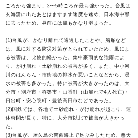
ごろから強まり、3〜5時ごろが最も強かった。台風は
玄海灘に出たあとはますます速度を速め、日本海中部
に去ったため、昼前には風もかなり弱まった。
(1)台風が、かなり離れて通過したことや、船舶など
は、風に対する防災対策がとられていたため、風によ
る被害は、比較的軽かった。集中豪雨的な強雨によ
り、がけ崩れ・土砂崩れの被害が多く、また、中小河
川のはんらん・市街地の排水が悪いことなどから、浸
水の被害も多かった。特に被害が大きかったのは、大
分市・別府市・杵築巿・山香町（山崩れで4人死亡)・
日出町・安心院町・豊後高田市などであった。
(2)国鉄では、各地で土砂崩れ・がけ崩れが起こり、運
休時間が長く、特に、大分市以北で被害が大きかっ
た。
(3)台風が、屋久島の南西海上で足ぶみしたため、悪天