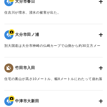
大分市春日
住吉川が増水、浸水の被害が出た。
｜固有コード:
00857022
大分市田ノ浦
別大国道は大分市神崎の仏崎カーブで山側から約30立方メー
トルの土砂が防護ネットを越えて崩れ落ち、全面通行止めに
なった。また満潮と重なったため約20センチ冠水しているこ
ともあり、復旧の見通しが立たなかった。写真は田ノ浦地区
竹田市入田
の泥をかぶった道路。
【出典：大分合同新聞 1976年9月11日朝刊11面】
住宅の裏山が高さ10メートル、幅8メートルにわたって崩れ落
ち、約20立方メートルの土砂が木造平屋建ての住宅を押しつ
｜固有コード:
00857023
ぶし、前の県道に流れ込んだ。住人は仕事に出かけていたた
め無事だった。
中津市大新田
【出典：大分合同新聞 1976年9月10日夕刊7面】