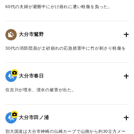
60代の夫婦が避難中にがけ崩れに遭い軽傷を負った。
｜固有コード:
00857028
大分市鴛野
30代の消防団員が土砂崩れの応急措置中に竹が刺さり軽傷を
負った。
｜固有コード:
00857029
大分市春日
住吉川が増水、浸水の被害が出た。
｜固有コード:
00857022
大分市田ノ浦
別大国道は大分市神崎の仏崎カーブで山側から約30立方メー