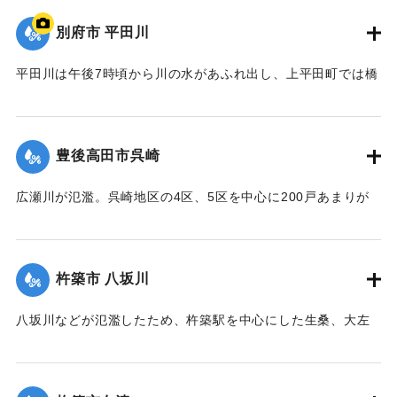
【出典：大分合同新聞 1976年9月11日朝刊11面】
別府市 平田川
｜固有コード:
00857008
平田川は午後7時頃から川の水があふれ出し、上平田町では橋
の下を通るガス管が流され、800戸の都市ガスが止まった。午
後8時には日豊線北側の市道のコンクリート橋が流された。午
後9時過ぎには堤防の一部が決壊し、濁流が流れ込んだため付
豊後高田市呉崎
近の100世帯は近くの公民館に避難した。旧国道沿いの亀川商
店街は20〜30センチの床下浸水した。
広瀬川が氾濫。呉崎地区の4区、5区を中心に200戸あまりが
【出典：大分合同新聞 1976年9月11日朝刊11面】
床下浸水したほか、特産のネギや白菜など農作物約10ヘクタ
ールが水をかぶった。このため老人や子ども30人あまりが近
｜固有コード:
00857001
くの興隆寺で一晩避難した。
杵築市 八坂川
【出典：大分合同新聞 1976年9月11日夕刊7面】
八坂川などが氾濫したため、杵築駅を中心にした生桑、大左
｜固有コード:
00857002
右、野添、友清、本庄の各地区で床上浸水135戸、床下浸水
47戸を出した。
【出典：大分合同新聞 1976年9月11日夕刊7面】