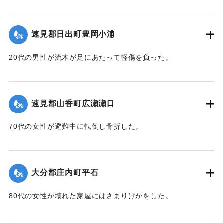
昭和五十一年 九月十日夕山香町は有史以来の豪雨(台風十七
号)に襲われた
速見郡日出町豊岡小浦
降水量 三一五 ミリ
日雨量 一五六 ミリ
20代の男性が流木が足にあたって軽傷を負った。
最大時間雨量 七八 ミリ
被害は死者四人河川の氾濫道路交通通信網の途絶 人家の孤
｜固有コード:
00857034
立流失浸水による人畜農作物耕地等の被害総額二六億円
町、議会、町民はこれが復旧に全精力を傾注 爾来三年間こ
速見郡山香町広瀬瀬口
こに災害の完全復旧をみる 要した公共災害復旧事業費 約
二一億円
70代の女性が避難中に転倒し骨折した。
尊い犠牲者の鎮魂と血と汗の結晶による町民の復興努力 国
県の御援助と町議会並びに関係機関の労苦に感謝し後世にふ
｜固有コード:
00857035
たたび大災害を蒙ることのないよう祈念してここに災害復興
大分郡庄内町平石
の記念碑を建立する
昭和五十四年九月十日
80代の女性が壊れた家屋にはさまりけがをした。
山香町長 渡辺政男
｜固有コード:
00857037