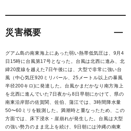
災害概要
グアム島の南東海上にあった弱い熱帯低気圧は、9月4
日15時に台風第17号となった。台風は北西に進み、北
緯20度線を越えた7日午後には、大型で非常に強い台
風（中心気圧920ミリバール、25メートル以上の暴風
半径200キロ)に発達した。台風かまだかなり南方海上
を北西に進んでいた7日夜から8日早朝にかけて、県の
南東沿岸部の佐賀関、佐伯、蒲江では、3時間降水量
50〜60ミリを観測した。満潮時と重なったため、この
方面では、床下浸水・崖崩れが発生した。台風は大型
の強い勢力のまま北上を続け、9日朝には沖縄の南東