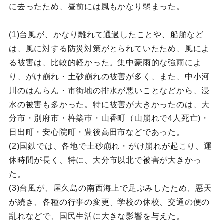
に去ったため、昼前には風もかなり弱まった。
(1)台風が、かなり離れて通過したことや、船舶など
は、風に対する防災対策がとられていたため、風によ
る被害は、比較的軽かった。集中豪雨的な強雨によ
り、がけ崩れ・土砂崩れの被害が多く、また、中小河
川のはんらん・市街地の排水が悪いことなどから、浸
水の被害も多かった。特に被害が大きかったのは、大
分市・別府市・杵築巿・山香町（山崩れで4人死亡)・
日出町・安心院町・豊後高田市などであった。
(2)国鉄では、各地で土砂崩れ・がけ崩れが起こり、運
休時間が長く、特に、大分市以北で被害が大きかっ
た。
(3)台風が、屋久島の南西海上で足ぶみしたため、悪天
が続き、各種の行事の変更、学校の休校、交通の便の
乱れなどで、国民生活に大きな影響を与えた。