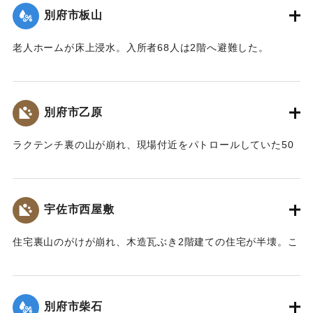
【出典：大分合同新聞 1976年9月14日朝刊9面】
別府市板山
｜固有コード:
00857021
老人ホームが床上浸水。入所者68人は2階へ避難した。
【出典：大分合同新聞 1976年9月11日朝刊11面】
｜固有コード:
00857014
別府市乙原
ラクテンチ裏の山が崩れ、現場付近をパトロールしていた50
代の男性が生き埋めになった。約10分後に掘り起こされた
が、全身を打ち1週間のけがを負った。
【出典：大分合同新聞 1976年9月11日朝刊11面】
宇佐市西屋敷
｜固有コード:
00857015
住宅裏山のがけが崩れ、木造瓦ぶき2階建ての住宅が半壊。こ
の家に住む50代の男性が避難中にガラスで足を切るけがをし
た。
【出典：大分合同新聞 1976年9月11日朝刊11面】
別府市柴石