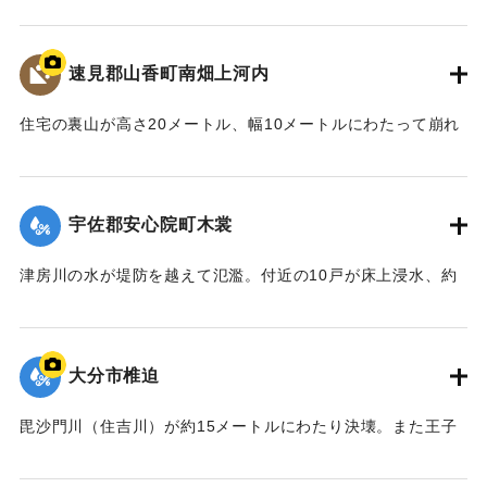
50メートル押し流し、倒壊させた。この家に住む50代の男性
と40代の女性の夫婦がけがを負った。
【出典：大分合同新聞 1976年9月11日夕刊7面】
速見郡山香町南畑上河内
｜固有コード:
00857005
住宅の裏山が高さ20メートル、幅10メートルにわたって崩れ
一家6人が生き埋めになった。地元消防団などが救助にあた
り、2人は助け出したものの、この家に住む40代の男性、30
代の女性、中学1年生の男子生徒、小学2年生の男子生徒が死
宇佐郡安心院町木裳
亡した。集落は浸水などで通行不能になっていたため、救急
車が現場に行けず救急活動が思うようにできなかったとい
津房川の水が堤防を越えて氾濫。付近の10戸が床上浸水、約
う。
30戸が床下浸水した。現場は土のうを積むなど補修を行った
【出典：大分合同新聞 1976年9月11日朝刊11面】
が、水はあふれ続け、町は約60世帯200人をバスで1キロ離れ
た老人福祉センターに避難させた。
大分市椎迫
｜固有コード:
00857006
【出典：大分合同新聞 1976年9月11日朝刊11面】
毘沙門川（住吉川）が約15メートルにわたり決壊。また王子
｜固有コード:
00857007
中学校付近では床下浸水があった。