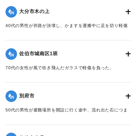
一．被災
死者四人 山香町大字南畑 〇〇〇〇他 家族三人
大分市木の上
家屋の流失 埋没 浸水 三四七戸
河川の決壊 一四九ヶ所
40代の男性が井路が決壊し、かますを運搬中に足を切り軽傷
道路の決壊 一五六ヶ所
を負った。
農林道の決壊 七九九ヶ所
農作物 水稲倒伏 冠水 埋没 六一〇ヘクタール
｜固有コード:
00857030
佐伯市城南区1班
野菜飼料作物その他 四一〇ヘクタール
その他 商品材料資材日用生活用品等流出 多数
70代の女性が風で吹き飛んだガラスで軽傷を負った。
被害総額二六億円（当時玄米一俵六〇キログラム一六,五
七二円）
｜固有コード:
00857031
二．対策
昭五一．九．一〇．一六時
別府市
災害対策本部設置 大分県対策本部設置
非常事態発生のサイレン吹鳴 全消防団員 全消防署員
50代の男性が避難場所を開設に行く途中、流れ出た石につま
全職員
ずき重傷を負った。
出動人命救助 水害防止応急対策にあたる
町内土木業者重機機械類による道路不通ヶ所の応急復
｜固有コード:
00857032