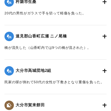
旧にあたる
杵築市生桑
昭五一．九．一一．一一時三〇分
20代の男性がガラスで手を切って軽傷を負った。
災害救助法発令 激甚災害地域指定
【出典：碑文】
｜固有コード:
00857033
1976/9/7-1976/9/13｜固有コード:
00857038
速見郡山香町広瀬 ニノ尾橋
橋が流失した（山香町内では9つの橋が流された）。
【出典：山香町誌（山香町誌刊行会、1982）（おおいた石造
文化研究会 松原保則氏の報告による）】
大分市高城団地2組
｜固有コード:
00857026
民家の塀が倒れて50代の女性が下敷きとなり重傷を負った。
｜固有コード:
00857027
大分市賀来餅田