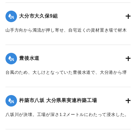
はさまれ右足を骨折するなど重傷を負った。
【出典：大分合同新聞 1976年9月11日夕刊7面】
大分市大久保9組
｜固有コード:
00857018
山手方向から濁流が押し寄せ、自宅近くの資材置き場で材木
の整理をしていた40代の男性が材木やコンプレッサーととも
に数メートル押し流された。男性は材木に足をはさまれ、左
足を骨折。全治3ヶ月の大けがを負った（10日後に死亡し
豊後水道
た）。
【出典：大分合同新聞 1976年9月11日夕刊7面】
台風のため、大しけとなっていた豊後水道で、大分港から堺
港に向かっていたタンカー（菱洋丸、52157トン）の船体が
｜固有コード:
00857019
中央部で２つに折れ海中に沈める形となり航行不能になっ
た。乗組員62人は4隻のボートに分乗して避難。近くを航行し
杵築市八坂 大分県果実連杵築工場
ていたタンカーなどに救助された。
【出典：大分合同新聞 1976年9月12日朝刊1面】
八坂川が決壊。工場が深さ1.2メートルにわたって浸水した。
製品（みかんの缶詰など）や資材倉庫のほか、機械が水浸し
｜固有コード:
00857020
になり約2億円の被害となった。