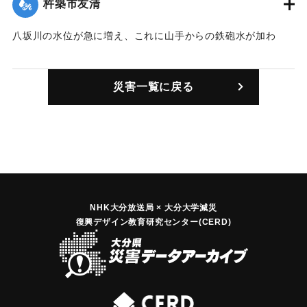
杵築市友清
｜固有コード:
00857003
八坂川の水位が急に増え、これに山手からの鉄砲水が加わ
り、旧県道沿いの人家にあっという間に水が流れ込んだ。82
戸ある集落の半数が濁流に洗われ、低地の家では濁流が床上1
災害一覧に戻る
メートル以上にもなった。住人は2階や近くの小学校などに避
難したが、警察がゴムボートで救出したところもあった。
【出典：大分合同新聞 1976年9月11日夕刊7面】
｜固有コード:
00857004
NHK大分放送局 × 大分大学減災
復興デザイン教育研究センター(CERD)