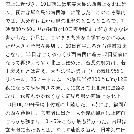
海上に近づき、10日朝には奄美大島の西海上を北に進
み、夜には屋久島の南西海上に達した。このころ県内
では、大分市付近から県の北部のところどころで、1
時間30〜60ミリの強雨が10日夜半頃まで続き大きな被
害が出た。台風は、このまま九州を直撃するかにみえ
たが大きく予想を裏切り、10日夜半ごろから停滞気味
となり、11日はごくゆっくり西南西に進み12日昼前に
なって再びようやく北上し始めた。台風の勢力は、若
干衰えたとは言え、大型の強い勢力（中心気圧955ミ
リバール、25メートル以上の暴風半径200キロ)で12日
夜になってやや向きを東よりに変えて北北東に進路を
取り、速度もやや速くなり鹿児島県の西海上を北上、
13日1時40分長崎市付近に上陸した。5時には、福岡市
の西を通過し、玄海灘に出た。大分県の風雨は上陸前
ごろから強まり、3〜5時ごろが最も強かった。台風は
玄海灘に出たあとはますます速度を速め、日本海中部