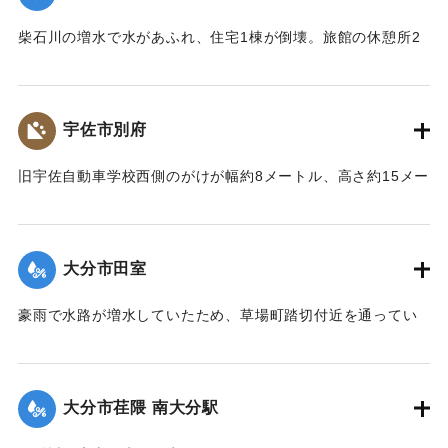
｜固有コード:
00857016
柴石川の増水で水があふれ、住宅1棟が倒壊。旅館の休憩所2
棟が流出、対岸の旅館も建物が大きく傾き壊滅状態になっ
た。
【出典：大分合同新聞 1976年9月11日夕刊7面】
宇佐市別府
｜固有コード:
00857017
旧宇佐自動車学校西側のがけが幅約8メートル、高さ約15メー
トルにわたって崩れ落ちた。がけ伝いに道が通っており、避
難しようと登っていた6人のうち60代の女性が土砂とともに崖
下に落ち、生き埋めになり、翌日の朝に遺体で発見された。6
大分市田室
人は近くの不動さまに泊まり込みでお参りをしようと向かっ
ていたところだった。
豪雨で水路が増水していたため、草場町踏切付近を通ってい
【出典：大分合同新聞 1976年9月11日朝刊11面】
た30代の女性が転落し行方不明になった。消防や警察が捜索
したところ、11日午前0時過ぎに田室公園近くの水路で遺体で
｜固有コード:
00857009
発見された。
大分市荏隈 南大分駅
【出典：大分合同新聞 1976年9月11日朝刊11面】