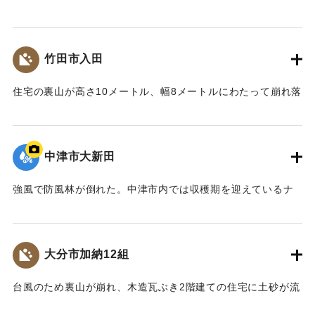
トルの土砂が防護ネットを越えて崩れ落ち、全面通行止めに
なった。また満潮と重なったため約20センチ冠水しているこ
ともあり、復旧の見通しが立たなかった。写真は田ノ浦地区
竹田市入田
の泥をかぶった道路。
【出典：大分合同新聞 1976年9月11日朝刊11面】
住宅の裏山が高さ10メートル、幅8メートルにわたって崩れ落
ち、約20立方メートルの土砂が木造平屋建ての住宅を押しつ
｜固有コード:
00857023
ぶし、前の県道に流れ込んだ。住人は仕事に出かけていたた
め無事だった。
中津市大新田
【出典：大分合同新聞 1976年9月10日夕刊7面】
強風で防風林が倒れた。中津市内では収穫期を迎えているナ
｜固有コード:
00857024
シやぶどうが風で落ちるなど、大きな被害が出た。
【出典：大分合同新聞 1976年9月13日夕刊7面】
大分市加納12組
｜固有コード:
00857025
台風のため裏山が崩れ、木造瓦ぶき2階建ての住宅に土砂が流
れ込んだ。この家に住む40代の女性が土砂や家具などに体を