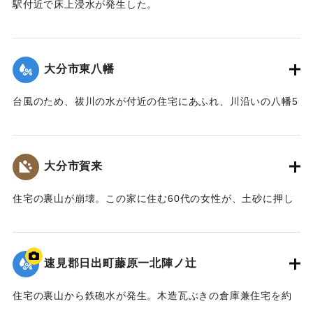
駅付近で床上浸水が発生した。
｜固有コード:
00857010
【出典：大分合同新聞 1976年9月11日朝刊11面】
｜固有コード:
00857011
大分市東八幡
台風のため、祓川の水が付近の住宅にあふれ、川沿いの八幡5
丁目、東八幡5丁目、長谷団地一帯で床上浸水になった。
【出典：大分合同新聞 1976年9月11日朝刊11面】
大分市賀来
｜固有コード:
00857012
住宅の裏山が崩壊。この家に住む60代の女性が、土砂に押し
つぶされた家具の間にはさまり軽いけがをした。
【出典：大分合同新聞 1976年9月11日朝刊11面】
速見郡日出町藤原一北陣ノ辻
｜固有コード:
00857013
住宅の裏山から鉄砲水が発生。木造瓦ぶきの倉庫兼住宅を約