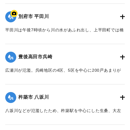
【出典：大分合同新聞 1976年9月11日朝刊11面】
別府市 平田川
｜固有コード:
00857008
平田川は午後7時頃から川の水があふれ出し、上平田町では橋
の下を通るガス管が流され、800戸の都市ガスが止まった。午
後8時には日豊線北側の市道のコンクリート橋が流された。午
後9時過ぎには堤防の一部が決壊し、濁流が流れ込んだため付
豊後高田市呉崎
近の100世帯は近くの公民館に避難した。旧国道沿いの亀川商
店街は20〜30センチの床下浸水した。
広瀬川が氾濫。呉崎地区の4区、5区を中心に200戸あまりが
【出典：大分合同新聞 1976年9月11日朝刊11面】
床下浸水したほか、特産のネギや白菜など農作物約10ヘクタ
ールが水をかぶった。このため老人や子ども30人あまりが近
｜固有コード:
00857001
くの興隆寺で一晩避難した。
杵築市 八坂川
【出典：大分合同新聞 1976年9月11日夕刊7面】
八坂川などが氾濫したため、杵築駅を中心にした生桑、大左
｜固有コード:
00857002
右、野添、友清、本庄の各地区で床上浸水135戸、床下浸水
47戸を出した。