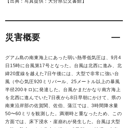
【出典：写真提供：大分県公文書館】
災害概要
グアム島の南東海上にあった弱い熱帯低気圧は、9月4
日15時に台風第17号となった。台風は北西に進み、北
緯20度線を越えた7日午後には、大型で非常に強い台
風（中心気圧920ミリバール、25メートル以上の暴風
半径200キロ)に発達した。台風かまだかなり南方海上
を北西に進んでいた7日夜から8日早朝にかけて、県の
南東沿岸部の佐賀関、佐伯、蒲江では、3時間降水量
50〜60ミリを観測した。満潮時と重なったため、この
方面では、床下浸水・崖崩れが発生した。台風は大型