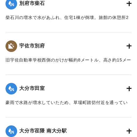
【出典：大分合同新聞 1976年9月11日朝刊11面】
別府市柴石
｜固有コード:
00857016
柴石川の増水で水があふれ、住宅1棟が倒壊。旅館の休憩所2
棟が流出、対岸の旅館も建物が大きく傾き壊滅状態になっ
た。
【出典：大分合同新聞 1976年9月11日夕刊7面】
宇佐市別府
｜固有コード:
00857017
旧宇佐自動車学校西側のがけが幅約8メートル、高さ約15メー
トルにわたって崩れ落ちた。がけ伝いに道が通っており、避
難しようと登っていた6人のうち60代の女性が土砂とともに崖
下に落ち、生き埋めになり、翌日の朝に遺体で発見された。6
大分市田室
人は近くの不動さまに泊まり込みでお参りをしようと向かっ
ていたところだった。
豪雨で水路が増水していたため、草場町踏切付近を通ってい
【出典：大分合同新聞 1976年9月11日朝刊11面】
た30代の女性が転落し行方不明になった。消防や警察が捜索
したところ、11日午前0時過ぎに田室公園近くの水路で遺体で
｜固有コード:
00857009
発見された。
大分市荏隈 南大分駅
【出典：大分合同新聞 1976年9月11日朝刊11面】