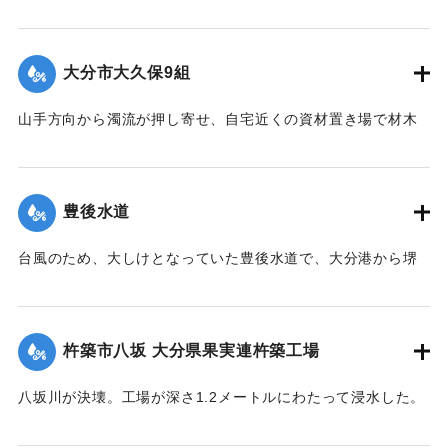
れ込んだ。この家に住む40代の女性が土砂や家具などに体を
はさまれ右足を骨折するなど重傷を負った。
【出典：大分合同新聞 1976年9月11日夕刊7面】
大分市大久保9組
｜固有コード:
00857018
山手方向から濁流が押し寄せ、自宅近くの資材置き場で材木
の整理をしていた40代の男性が材木やコンプレッサーととも
に数メートル押し流された。男性は材木に足をはさまれ、左
足を骨折。全治3ヶ月の大けがを負った（10日後に死亡し
豊後水道
た）。
【出典：大分合同新聞 1976年9月11日夕刊7面】
台風のため、大しけとなっていた豊後水道で、大分港から堺
港に向かっていたタンカー（菱洋丸、52157トン）の船体が
｜固有コード:
00857019
中央部で２つに折れ海中に沈める形となり航行不能になっ
た。乗組員62人は4隻のボートに分乗して避難。近くを航行し
杵築市八坂 大分県果実連杵築工場
ていたタンカーなどに救助された。
【出典：大分合同新聞 1976年9月12日朝刊1面】
八坂川が決壊。工場が深さ1.2メートルにわたって浸水した。
製品（みかんの缶詰など）や資材倉庫のほか、機械が水浸し
｜固有コード:
00857020
になり約2億円の被害となった。