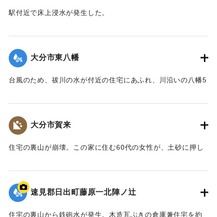
駅付近で床上浸水が発生した。
｜固有コード:
00857010
【出典：大分合同新聞 1976年9月11日朝刊11面】
｜固有コード:
00857011
大分市東八幡
台風のため、祓川の水が付近の住宅にあふれ、川沿いの八幡5
丁目、東八幡5丁目、長谷団地一帯で床上浸水になった。
【出典：大分合同新聞 1976年9月11日朝刊11面】
大分市賀来
｜固有コード:
00857012
住宅の裏山が崩壊。この家に住む60代の女性が、土砂に押し
つぶされた家具の間にはさまり軽いけがをした。
【出典：大分合同新聞 1976年9月11日朝刊11面】
速見郡日出町藤原一北陣ノ辻
｜固有コード:
00857013
住宅の裏山から鉄砲水が発生。木造瓦ぶきの倉庫兼住宅を約