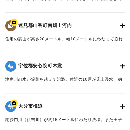
50メートル押し流し、倒壊させた。この家に住む50代の男性
と40代の女性の夫婦がけがを負った。
【出典：大分合同新聞 1976年9月11日夕刊7面】
速見郡山香町南畑上河内
｜固有コード:
00857005
住宅の裏山が高さ20メートル、幅10メートルにわたって崩れ
一家6人が生き埋めになった。地元消防団などが救助にあた
り、2人は助け出したものの、この家に住む40代の男性、30
代の女性、中学1年生の男子生徒、小学2年生の男子生徒が死
宇佐郡安心院町木裳
亡した。集落は浸水などで通行不能になっていたため、救急
車が現場に行けず救急活動が思うようにできなかったとい
津房川の水が堤防を越えて氾濫。付近の10戸が床上浸水、約
う。
30戸が床下浸水した。現場は土のうを積むなど補修を行った
【出典：大分合同新聞 1976年9月11日朝刊11面】
が、水はあふれ続け、町は約60世帯200人をバスで1キロ離れ
た老人福祉センターに避難させた。
大分市椎迫
｜固有コード:
00857006
【出典：大分合同新聞 1976年9月11日朝刊11面】
毘沙門川（住吉川）が約15メートルにわたり決壊。また王子
｜固有コード:
00857007
中学校付近では床下浸水があった。