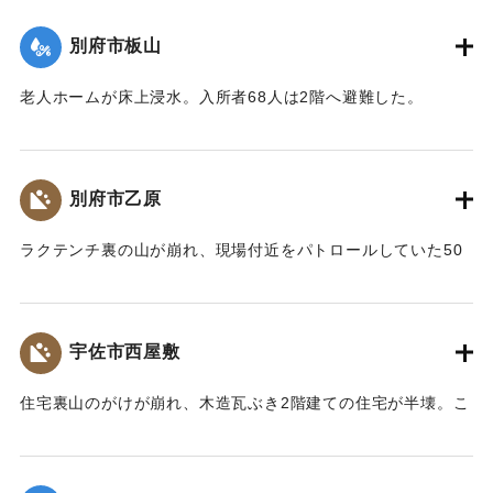
【出典：大分合同新聞 1976年9月14日朝刊9面】
別府市板山
｜固有コード:
00857021
老人ホームが床上浸水。入所者68人は2階へ避難した。
【出典：大分合同新聞 1976年9月11日朝刊11面】
｜固有コード:
00857014
別府市乙原
ラクテンチ裏の山が崩れ、現場付近をパトロールしていた50
代の男性が生き埋めになった。約10分後に掘り起こされた
が、全身を打ち1週間のけがを負った。
【出典：大分合同新聞 1976年9月11日朝刊11面】
宇佐市西屋敷
｜固有コード:
00857015
住宅裏山のがけが崩れ、木造瓦ぶき2階建ての住宅が半壊。こ
の家に住む50代の男性が避難中にガラスで足を切るけがをし
た。