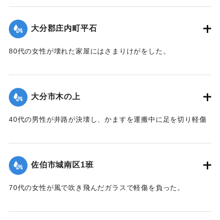
一．被災
｜固有コード:
00857036
死者四人 山香町大字南畑 〇〇〇〇他 家族三人
大分郡庄内町平石
家屋の流失 埋没 浸水 三四七戸
河川の決壊 一四九ヶ所
80代の女性が壊れた家屋にはさまりけがをした。
道路の決壊 一五六ヶ所
農林道の決壊 七九九ヶ所
｜固有コード:
00857037
農作物 水稲倒伏 冠水 埋没 六一〇ヘクタール
大分市木の上
野菜飼料作物その他 四一〇ヘクタール
その他 商品材料資材日用生活用品等流出 多数
40代の男性が井路が決壊し、かますを運搬中に足を切り軽傷
被害総額二六億円（当時玄米一俵六〇キログラム一六,五
を負った。
七二円）
二．対策
｜固有コード:
00857030
昭五一．九．一〇．一六時
佐伯市城南区1班
災害対策本部設置 大分県対策本部設置
非常事態発生のサイレン吹鳴 全消防団員 全消防署員
70代の女性が風で吹き飛んだガラスで軽傷を負った。
全職員
出動人命救助 水害防止応急対策にあたる
｜固有コード:
00857031
町内土木業者重機機械類による道路不通ヶ所の応急復