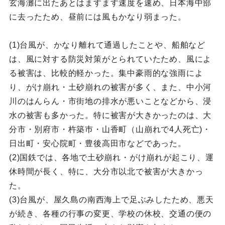
玄海灘に出たあとはますます速度を速め、日本海中部
に去ったため、昼前には風もかなり弱まった。
(1)台風が、かなり離れて通過したことや、船舶など
は、風に対する防災対策がとられていたため、風によ
る被害は、比較的軽かった。集中豪雨的な強雨によ
り、がけ崩れ・土砂崩れの被害が多く、また、中小河
川のはんらん・市街地の排水が悪いことなどから、浸
水の被害も多かった。特に被害が大きかったのは、大
分市・別府市・杵築巿・山香町（山崩れで4人死亡)・
日出町・安心院町・豊後高田市などであった。
(2)国鉄では、各地で土砂崩れ・がけ崩れが起こり、運
休時間が長く、特に、大分市以北で被害が大きかっ
た。
(3)台風が、屋久島の南西海上で足ぶみしたため、悪天
が続き、各種の行事の変更、学校の休校、交通の便の