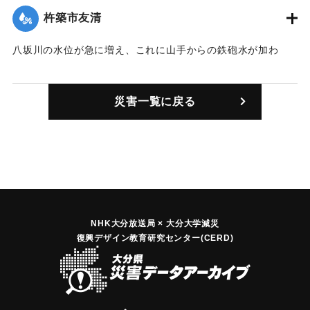
【出典：大分合同新聞 1976年9月11日夕刊7面】
杵築市友清
｜固有コード:
00857003
八坂川の水位が急に増え、これに山手からの鉄砲水が加わ
り、旧県道沿いの人家にあっという間に水が流れ込んだ。82
戸ある集落の半数が濁流に洗われ、低地の家では濁流が床上1
災害一覧に戻る
メートル以上にもなった。住人は2階や近くの小学校などに避
難したが、警察がゴムボートで救出したところもあった。
【出典：大分合同新聞 1976年9月11日夕刊7面】
｜固有コード:
00857004
NHK大分放送局 × 大分大学減災
復興デザイン教育研究センター(CERD)