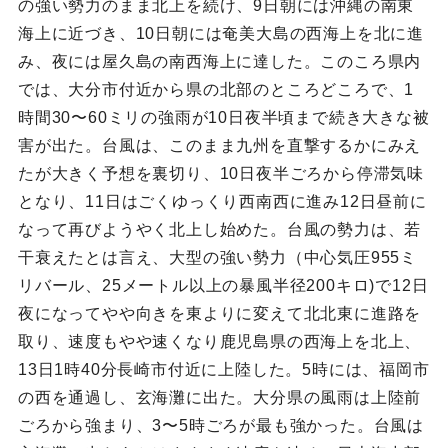
の強い勢力のまま北上を続け、9日朝には沖縄の南東
海上に近づき、10日朝には奄美大島の西海上を北に進
み、夜には屋久島の南西海上に達した。このころ県内
では、大分市付近から県の北部のところどころで、1
時間30〜60ミリの強雨が10日夜半頃まで続き大きな被
害が出た。台風は、このまま九州を直撃するかにみえ
たが大きく予想を裏切り、10日夜半ごろから停滞気味
となり、11日はごくゆっくり西南西に進み12日昼前に
なって再びようやく北上し始めた。台風の勢力は、若
干衰えたとは言え、大型の強い勢力（中心気圧955ミ
リバール、25メートル以上の暴風半径200キロ)で12日
夜になってやや向きを東よりに変えて北北東に進路を
取り、速度もやや速くなり鹿児島県の西海上を北上、
13日1時40分長崎市付近に上陸した。5時には、福岡市
の西を通過し、玄海灘に出た。大分県の風雨は上陸前
ごろから強まり、3〜5時ごろが最も強かった。台風は