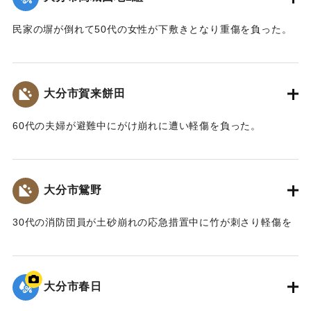
｜固有コード:
00857026
民家の塀が倒れて50代の女性が下敷きとなり重傷を負った。
｜固有コード:
00857027
大分市賀来餅田
60代の夫婦が避難中にがけ崩れに遭い軽傷を負った。
｜固有コード:
00857028
大分市鴛野
30代の消防団員が土砂崩れの応急措置中に竹が刺さり軽傷を
負った。
｜固有コード:
00857029
大分市春日