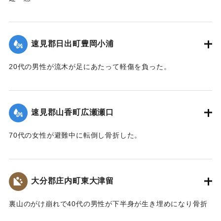
昭和五十一年 九月十日夕山香町は有史以来の豪雨(台風十七
号)に襲われた
速見郡日出町豊岡小浦
降水量 三一五 ミリ
日雨量 一五六 ミリ
20代の男性が流木が足にあたって軽傷を負った。
最大時間雨量 七八 ミリ
被害は死者四人河川の氾濫道路交通通信網の途絶 人家の孤
｜固有コード:
00857034
立流失浸水による人畜農作物耕地等の被害総額二六億円
町、議会、町民はこれが復旧に全精力を傾注 爾来三年間こ
速見郡山香町広瀬瀬口
こに災害の完全復旧をみる 要した公共災害復旧事業費 約
二一億円
70代の女性が避難中に転倒し骨折した。
尊い犠牲者の鎮魂と血と汗の結晶による町民の復興努力 国
県の御援助と町議会並びに関係機関の労苦に感謝し後世にふ
｜固有コード:
00857035
たたび大災害を蒙ることのないよう祈念してここに災害復興
大分郡庄内町東大津留
の記念碑を建立する
昭和五十四年九月十日
裏山のがけ崩れで40代の男性が下半身が生き埋めになり骨折
山香町長 渡辺政男
した。