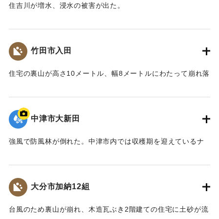
住吉川が増水、浸水の被害が出た。
｜固有コード:
00857022
竹田市入田
住宅の裏山が高さ10メートル、幅8メートルにわたって崩れ落
ち、約20立方メートルの土砂が木造平屋建ての住宅を押しつ
ぶし、前の県道に流れ込んだ。住人は仕事に出かけていたた
め無事だった。
中津市大新田
【出典：大分合同新聞 1976年9月10日夕刊7面】
強風で防風林が倒れた。中津市内では収穫期を迎えているナ
｜固有コード:
00857024
シやぶどうが風で落ちるなど、大きな被害が出た。
【出典：大分合同新聞 1976年9月13日夕刊7面】
大分市加納12組
｜固有コード:
00857025
台風のため裏山が崩れ、木造瓦ぶき2階建ての住宅に土砂が流