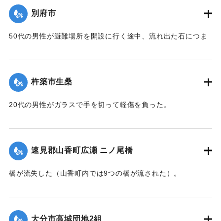
旧にあたる
別府市
昭五一．九．一一．一一時三〇分
50代の男性が避難場所を開設に行く途中、流れ出た石につま
災害救助法発令 激甚災害地域指定
ずき重傷を負った。
【出典：碑文】
｜固有コード:
00857032
1976/9/7-1976/9/13｜固有コード:
00857038
杵築市生桑
20代の男性がガラスで手を切って軽傷を負った。
｜固有コード:
00857033
速見郡山香町広瀬 ニノ尾橋
橋が流失した（山香町内では9つの橋が流された）。
【出典：山香町誌（山香町誌刊行会、1982）（おおいた石造
文化研究会 松原保則氏の報告による）】
大分市高城団地2組