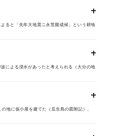
によると「先年大地震ニ永荒罷成候」という耕地
津波による浸水があったと考えられる（大分の地
この地に仮小屋を建てた（瓜生島の図附記）。