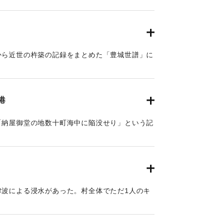
ひのえさる）七月一二日、大地震にて椿山が崩壊
堂と共に亡くなった。至峰玄祝和尚は興禅院に一
、1976）（挟間史談会 梅野敏明氏の報告によ
から近世の杵築の記録をまとめた「豊城世譜」に
無双の港でしたが津波によって海底へ沈没してし
がある（大分の地震と津波）。
港
85)によると4〜5メートルと推定されている。
「納屋御堂の地数十町海中に陥没せり」という記
津波による浸水があった。村全体でただ1人のキ
」という記述がある（大分の地震と津波）。
によると「先年大地震ニ永荒罷成候」という耕地