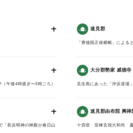
速見郡
「豊後国正保郷帳」によると
夘年
震二滅地」したという記述
祭年年八月十五日
｜固有コード:
00028042
一日 以往地大震連日連夜
大分郡勢家 威徳寺
麓之馬場八川之両村流亡
枚挙 我大神之離宮亦罹其
半（午後4時過ぎ〜5時ごろ）
瓜生島にあった「沖浜道場
。そのため120石の村高が
た。そんな中僧侶の周安の
人民大困苦 鳴呼時運之変
両村がなくなり塩浜になった
仏崎）というというので捜
を再建し、本尊を安置し、
左記之者
速見郡由布院 興禅
にある古い五輪塔は、かつ
西岸***
で「長浜明神の神殿が春日山
十四世 至峰玄祝大和尚 
｜固有コード:
00028044
るとこの地の津波高は5ｍと推
殿堂ト共に殉職遷化一八年