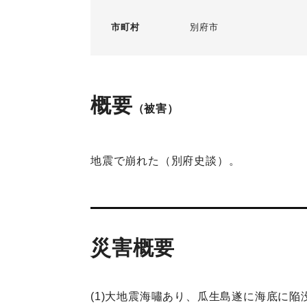
市町村
別府市
概要
（被害）
地震で崩れた（別府史談）。
災害概要
(1)大地震海嘯あり、瓜生島遂に海底に