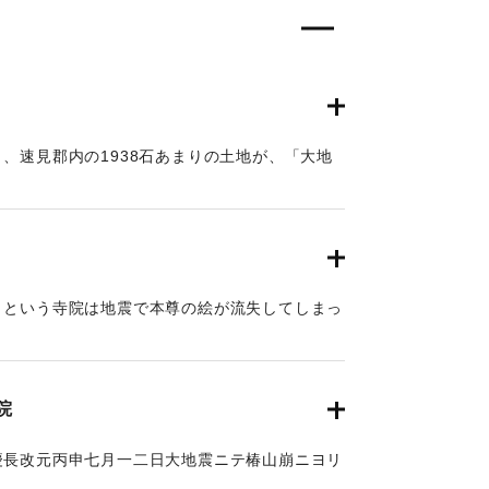
、速見郡内の1938石あまりの土地が、「大地
がある。
」という寺院は地震で本尊の絵が流失してしまっ
夢に、本尊は海辺にある（「威徳寺由来記」では
してみたら果たしてあった。そこで沖の浜に道場
威徳寺という名前をつけた（豊陽古事談）。境内
院
て島にあったものと伝えられている。
慶長改元丙申七月一二日大地震ニテ椿山崩ニヨリ
住ス