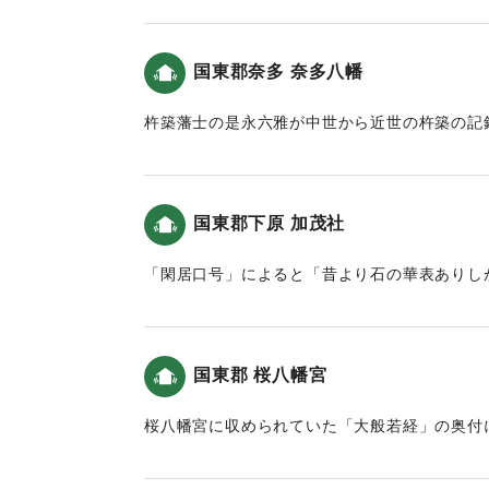
北乙丸村
定されている。
一 五札壹貫文目 溝口甚平
国東郡奈多 奈多八幡
同村
｜固有コード:
00028045
一 同 五百文目 加藤祐助
杵築藩士の是永六雅が中世から近世の杵築の記
(南面)
よると「奈多宮本社・拝殿・楼門や鳥居が残す
一 五札貮貫文目 南乙丸村 衛藤市郎
た。」という記述がある（大分の地震と津波）
一 同 六百文目 同村 溝口庄平
(2012)によると、7〜8ｍ、また松崎他(201
一 同 八百ノ拾文目 荒木村 立川織平
国東郡下原 加茂社
定されている。
字中川西町
一 田 壹坪 北乙丸村 渡邉善左ヱ門
「閑居口号」によると「昔より石の華表ありし
｜固有コード:
00028037
(東面)
ち倒れ」という記述がある。この地の津波高は、松
大宮司 立川陸奥正源義光
ートル程度と推定されている。
村正 衛藤市郎 藤原秀信
国東郡 桜八幡宮
世話人 溝口甚平 藤原方重
｜固有コード:
00028039
同 溝口庄平 藤原康吉
桜八幡宮に収められていた「大般若経」の奥付
同 加藤祐助 藤原信榮
地震仕、豊後興浜悉ク海二成、人畜ニ二千余死
亦者興ノ浜計ニ一万人死ト云々」との記述があ
注)