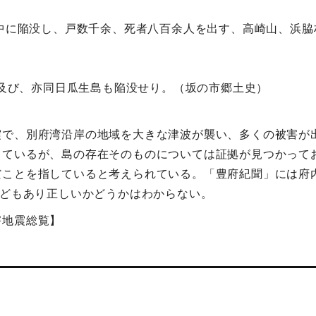
海中に陥没し、戸数千余、死者八百余人を出す、高崎山、浜
歩に及び、亦同日瓜生島も陥没せり。（坂の市郷土史）
震で、別府湾沿岸の地域を大きな津波が襲い、多くの被害が
っているが、島の存在そのものについては証拠が見つかって
ことを指していると考えられている。「豊府紀聞」には府内
などもあり正しいかどうかはわからない。
害地震総覧】