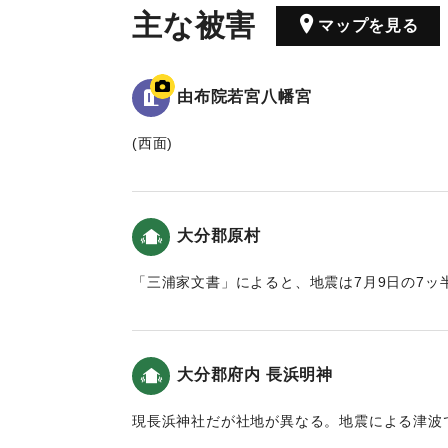
主な被害
マップを見る
由布院若宮八幡宮
(西面)
當乙丸村字宮園鎮坐*若宮八幡宮 弘仁十四癸
四月耵奉鎮**豊前國宇佐八幡宮之御分霊也 例
以幸奈良田之離宮為恆例 慶長元丙申年七月
大分郡原村
同七日夜風雨暴烈 椿山鳴動數囬終坼崩 山
村墟唯見土石積如山 人畜之逢其災害者 不可
「三浦家文書」によると、地震は7月9日の7ッ
災
に揺れだし、大津波が村を襲い、地割れが起きた
各村之家屋田畑係其害者不少 加之秋稲不熟 
32石に減少、海岸に近い近隣の松崎、住吉の
(北面)
という記述がある。
遷不人力所及 幸祭亦遂廃絶 安政四丁巳年
大分郡府内 長浜明神
愁歎幸祭之廃絶年久 献田献金而新築離宮立川之
｜固有コード:
00028043
於此幸祭再興 㩀録此縁由石 以傳永世不朽
現長浜神社だが社地が異なる。地震による津波
安政癸未年八月𠮷辰
へ流れた」（豊府紀聞）。都司他(2012)によ