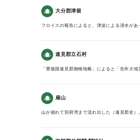
載されていないため、この地の津波被害は大き
*碑文では、坐の右側「人」は「口」で表記
大分郡津留
**町誌 湯布院町別巻における碑文の写しでは
｜固有コード:
00028041
***町誌 湯布院町別巻における碑文の写しでは
フロイスの報告によると、津波による浸水があ
震と津波）。
＜碑文訳＞
（西面）
｜固有コード:
00028033
当乙丸村宮園に鎮座する若宮八幡宮は弘仁十四
速見郡立石村
の御分霊として祭られた。毎年八月十五日に幸
「豊後国速見郡御検地帳」によると「先年大地
恒例となった。慶長元年七月一日より、連日連
があった。
り暴風雨となり、椿山は数回鳴動したのちつい
川の両村は滅亡し、村の跡地は山の様に石が積
｜固有コード:
00028035
害に遭った者はあまりにも多く数えることがで
扇山
もこの災害が及んだ。加えて、この災害の被害
少なくなく、秋には稲は不熟で、人民は大変困
山が崩れて別府湾まで流れ出した（速見郡史）
目である。
（北面）
｜固有コード:
00028028
離宮は人力が及ばないところへ移り****、ま
政四年に左記の者が、幸祭が長年途絶えている