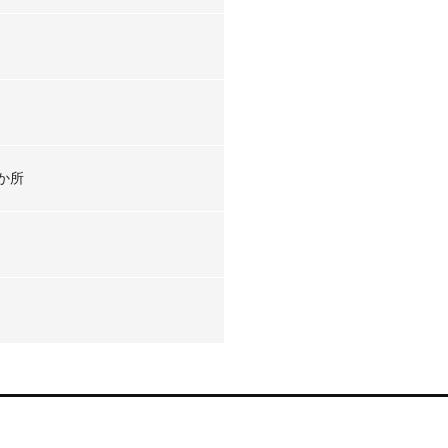
-
-
か所
-
-