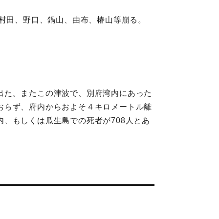
脇村田、野口、鍋山、由布、椿山等崩る。
出た。またこの津波で、別府湾内にあった
おらず、府内からおよそ４キロメートル離
、もしくは瓜生島での死者が708人とあ