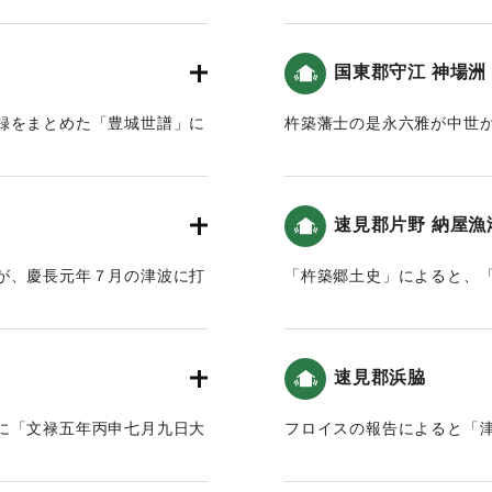
（慶長元年（改元）丙申（
したことにより興禅院の殿
国東郡守江 神場洲
八年住んだ。）
【出典：以心伝心（平岡虎峰
録をまとめた「豊城世譜」に
杵築藩士の是永六雅が中世
る）】
事なく津波により沈没しまし
よると
。この地の津波高は都司他
「（神場洲の内側は）天下
｜固有コード:
00028046
6)によると、4〜5メートルと推
まいました。」という記述
速見郡片野 納屋漁
この地の津波高は、羽鳥(19
が、慶長元年７月の津波に打
「杵築郷土史」によると、
｜固有コード:
00028038
崎他(2016)によると4メ
述がある。
｜固有コード:
00028040
速見郡浜脇
に「文禄五年丙申七月九日大
フロイスの報告によると「
ス、前代未聞条書付申候畢、
リスト教徒だけが助かった
る。当地での津波の被害が記
「豊後国速見郡御検地帳」