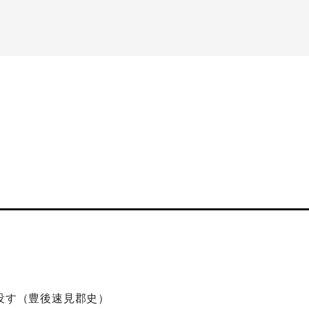
陥没す（豊後速見郡史）