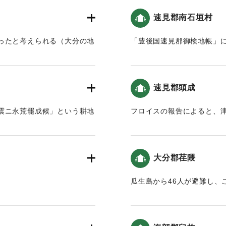
くなかったと考えられる。
があった。
速見郡南石垣村
、「耵奉鎮」の記載はない
｜固有コード:
00028032
、「両岸」と記載
ったと考えられる（大分の地
「豊後国速見郡御検地帳」
があった。
｜固有コード:
00028034
年四月に、豊前国宇佐八幡宮
速見郡頭成
祭が行われ、奈良田の離宮の
震ニ永荒罷成候」という耕地
フロイスの報告によると、
夜大地震が起き、同七日夜よ
震と津波）。
に割け崩れ、山麓の馬場、八
まれたのみとなった。この災
｜固有コード:
00028036
きなかった。また、当離宮に
大分郡荏隈
に遭った各村の家屋、田畑も
弊した。ああ、運命の変わり
。
瓜生島から46人が避難し、
｜固有コード:
00028029
た幸祭もついに廃絶したが、安
ことに嘆き、田や金銭を献納