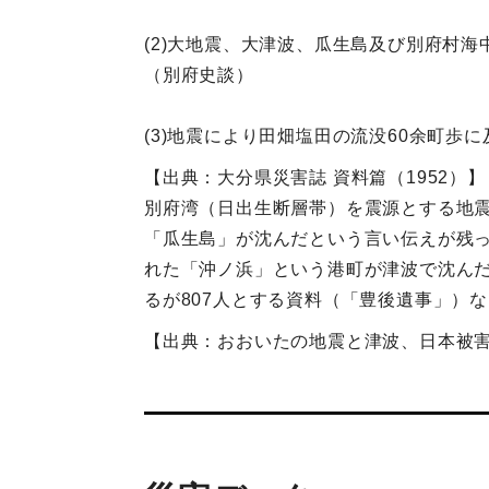
(2)大地震、大津波、瓜生島及び別府村
（別府史談）
(3)地震により田畑塩田の流没60余町
【出典：大分県災害誌 資料篇（1952）】
別府湾（日出生断層帯）を震源とする地
「瓜生島」が沈んだという言い伝えが残
れた「沖ノ浜」という港町が津波で沈んだ
るが807人とする資料（「豊後遺事」）
【出典：おおいたの地震と津波、日本被