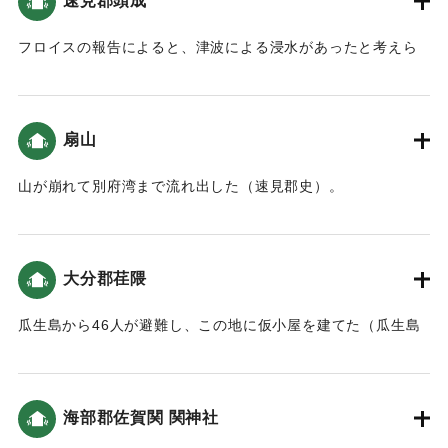
速見郡頭成
フロイスの報告によると、津波による浸水があったと考えら
れる（大分の地震と津波）。
｜固有コード:
00028036
扇山
山が崩れて別府湾まで流れ出した（速見郡史）。
｜固有コード:
00028028
大分郡荏隈
瓜生島から46人が避難し、この地に仮小屋を建てた（瓜生島
の図附記）。
｜固有コード:
00028029
海部郡佐賀関 関神社