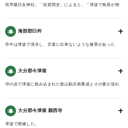
現早吸日女神社。「佐賀関史」によると、「津波で鳥居が倒
壊、社殿が海水に浸かった。」という記述がある。この地の
津波高は10.6ｍ（都司他2012）、また、社殿の位置の変遷を
検討した松崎他（2015）によると6メートル強と推定してい
海部郡臼杵
る。
市中は津波で浸水し、言葉に出来ないような被害があった
｜固有コード:
00028030
（佐賀関史）。
｜固有コード:
00028031
大分郡今津留
沖の浜で津波に飲み込まれた柴山勘兵衛重成とその妻が流れ
着いた場所。この地も津波に襲われ人家も見えないという悲
惨な状況だった（大分の地震と津波）。
大分郡今津留 願西寺
｜固有コード:
00028023
津波で廃滅した。