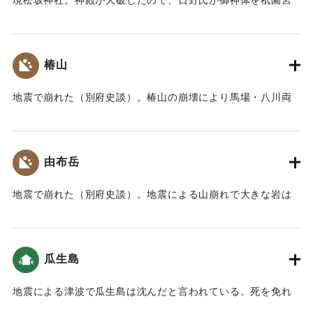
現松坂神社。神殿が大破したので、日野氏が御神体を祇園宮
に遷座させた。
｜固有コード:
00028017
椿山
地震で崩れた（別府史談）。椿山の崩壊により馬場・八川両
村（現在の仏山寺から宇奈岐日女神社に至るまでの一帯、盆
地の南東部周辺一帯）が壊滅した。犠牲者は不明。
【出典：挟間史談会 梅野敏明氏の報告による】
由布岳
｜固有コード:
00028008
地震で崩れた（別府史談）。地震による山崩れで大きな岩は
すべて落ちてきた（瓜生島久光島之考並地図）。
｜固有コード:
00028009
瓜生島
地震による津波で瓜生島は沈んだと言われている。死を免れ
た者はわずかで、島の人口の7分（7パーセント）。708人が