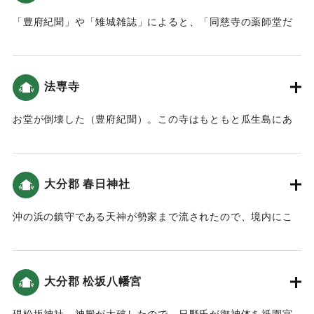
た「玄与日記」によると、「（旅の途中で玄与一行は佐賀関
「豊府紀聞」や「雉城雑誌」によると、「同慈寺の薬師堂だ
に到着しました。）七月十二日の地震の時に、かみの関とい
けがひとつ残った。その他の仏殿は倒壊してしまった。境内
う浦里が大波にひかれて、家やかまどもなくなってしまいま
にある菅神廟は流失し、行方がわからなくなった。本堂の前
した。命を失った者も数がわかりません。哀れなことで
に旅船1隻が漂着した。大豆を半分ほど積み込まれていたが人
す。」という記述がある（大分の地震と津波）。
法専寺
はなかった」とある。
この地を大分中央郵便局の裏あたりと推定した、都司他
｜固有コード:
00028013
お堂が倒壊した（豊府紀聞）。この寺はもともと瓜生島にあ
(2012)では、この地の津波高は5.5ｍと推定している。
って地震で倒壊し、「沖浜道場」（＝威徳寺）の西側に再建
され法専寺となった（豊陽古事談）。
｜固有コード:
00028014
大分郡 春日神社
｜固有コード:
00028015
沖の浜の鎮守である天神が勢家まで流されたので、境内にこ
れを再建した。また長浜明神の神殿が春日山に流れてきたの
で、境内にこれを再建した。なお長浜明神と並んで祀られて
いた北浜明神の行方はわからなくなった（豊府紀聞）。
大分郡 松坂八幡宮
｜固有コード:
00028016