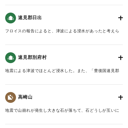
溺死、またある説によると、死を免れた者は50人あまりで、
700人が溺死したという。瓜生島は別府湾に浮かぶ、東西の長
速見郡日出
さ約1里あまり、南北20町、周囲3里あまりの島で、数百戸の
人家と3、4の神社仏閣あった。古老によると、島の西の方に
フロイスの報告によると、津波による浸水があったと考えら
祭る蛭子神の顔が赤くなる時は、島が沈むという伝説があっ
れる（大分の地震と津波）。また北二王で山が崩れて民家埋
た。地震の日、ある乱暴な少年が、その蛭子神の顔に赤い色
没した。
を塗って、いたずらをして人々を困らせようと企てた。島民
はこれを不思議に思い、水害を避けようとあちこちに逃げ惑
速見郡別府村
｜固有コード:
00028011
った。それが理由で溺死した人が他より多かったのだろうと
言う（雉城雑誌）。
地震による津波でほとんど浸水した。また、「豊後国速見郡
御検地帳」によると「先年大地震ニ永荒罷成候」という耕地
｜固有コード:
00028010
があった。
高崎山
｜固有コード:
00028012
地震で山崩れが発生し大きな石が落ちて、石どうしが互いに
擦れて火が出た（豊府紀聞）。