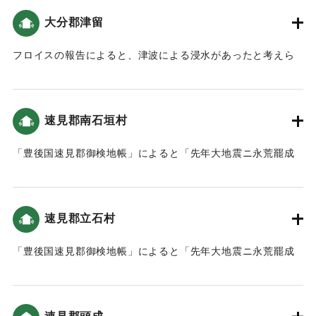
「豊後国速見郡御検地帳」によると「先年大地震ニ永荒罷成
大分郡津留
注)
候」という耕地があった。
****「ああ，運命の移り変わりは人の力の及ばないものだ」と
フロイスの報告によると、津波による浸水があったと考えら
も解釈できる
｜固有コード:
00028032
れる（大分の地震と津波）。
【出典：碑文および町誌 湯布院町本編・別巻(1989) なお、
碑文訳は大分大学減災・復興デザイン教育研究センターの調
｜固有コード:
00028033
査に基づき、不正確な解釈が含まれる可能性がある。】
速見郡南石垣村
1596/7/1｜固有コード:
「豊後国速見郡御検地帳」によると「先年大地震ニ永荒罷成
00028047
候」という耕地があった。
｜固有コード:
00028034
速見郡立石村
「豊後国速見郡御検地帳」によると「先年大地震ニ永荒罷成
候」という耕地があった。
｜固有コード:
00028035