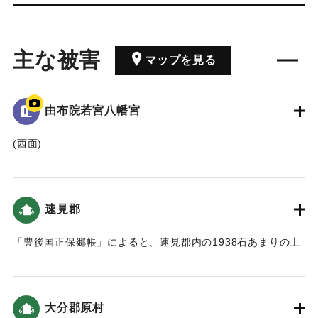
主な被害
マップを見る
由布院若宮八幡宮
(西面)
當乙丸村字宮園鎮坐*若宮八幡宮 弘仁十四癸夘年
四月耵奉鎮**豊前國宇佐八幡宮之御分霊也 例祭年年八月十五
日
速見郡
以幸奈良田之離宮為恆例 慶長元丙申年七月一日 以往地大
震連日連夜
「豊後国正保郷帳」によると、速見郡内の1938石あまりの土
同七日夜風雨暴烈 椿山鳴動數囬終坼崩 山麓之馬場八川之
地が、「大地震二滅地」したという記述がある。
両村流亡
村墟唯見土石積如山 人畜之逢其災害者 不可枚挙 我大神
｜固有コード:
00028042
之離宮亦罹其災
大分郡原村