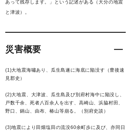
あって残存します。」という記述がある（大分の地震
と津波）。
災害概要
(1)大地震海嘯あり、瓜生島遂に海底に陥没す（豊後速
見郡史）
(2)大地震、大津波、瓜生島及び別府村海中に陥没し、
戸数千余、死者八百余人を出す、高崎山、浜脇村田、
野口、鍋山、由布、椿山等崩る。（別府史談）
(3)地震により田畑塩田の流没60余町歩に及び、亦同日