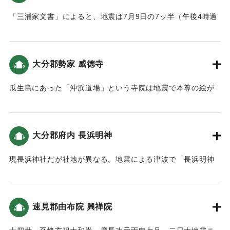
各村之家屋田畑係其害者不少 加之秋稲不熟 人民大困苦
鳴呼時運之変
「三浦家文書」によると、地震は7月9日の7ッ半（午後4時過
(北面)
ぎ〜5時ごろ）に揺れだし、大津波が村を襲い、地割れが起き
遷不人力所及 幸祭亦遂廃絶 安政四丁巳年左記之者
た。そのため120石の村高が32石に減少、海岸に近い近隣の
愁歎幸祭之廃絶年久 献田献金而新築離宮立川之西岸***
松崎、住吉の両村がなくなり塩浜になったという記述があ
大分郡勢家 威徳寺
於此幸祭再興 㩀録此縁由石 以傳永世不朽
る。
安政癸未年八月𠮷辰
瓜生島にあった「沖浜道場」という寺院は地震で本尊の絵が
北乙丸村
｜固有コード:
00028043
流失してしまった。そんな中僧侶の周安の夢に、本尊は海辺
一 五札壹貫文目 溝口甚平
にある（「威徳寺由来記」では仏崎）というというので捜し
同村
てみたら果たしてあった。そこで沖の浜に道場を再建し、本
一 同 五百文目 加藤祐助
大分郡府内 長浜明神
尊を安置し、威徳寺という名前をつけた（豊陽古事談）。境
(南面)
内にある古い五輪塔は、かつて島にあったものと伝えられて
一 五札貮貫文目 南乙丸村 衛藤市郎
現長浜神社だが社地が異なる。地震による津波で「長浜明神
いる。
一 同 六百文目 同村 溝口庄平
の神殿が春日山へ流れた」（豊府紀聞）。都司他(2012)によ
一 同 八百ノ拾文目 荒木村 立川織平
るとこの地の津波高は5ｍと推定されている。
｜固有コード:
00028044
字中川西町
速見郡由布院 興禅院
一 田 壹坪 北乙丸村 渡邉善左ヱ門
｜固有コード:
00028045
(東面)