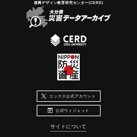
復興デザイン教育研究センター(CERD)
で、男も女も子供も老人も、雄牛や雌牛、家々や財産も一緒
に持って行ってしまいました。一切が深い海に変わってしま
いましたが、あたかもそこには村が何もなかったかのようで
す。」「沖ノ浜に碇泊していた秀吉の貢米を積んだ多数雨の
船と、商人たちの船がことごとく破壊され、あるいは沈みま
した。」（大分の地震と津波）この文書から比定した沖の浜
での津波高は、平井（2013）では4〜5メートル、都司他
（2012）は5.1ｍと推定している。また津波に巻き込まれ生
還した人物の記録も残っている。「岡藩の船奉行であった柴
山勘兵衛重成とその妻、養父の柴山両賀は沖ノ浜に住んでい
ました。慶長元年の７月、突然大地震が起き、大津波が押し
寄せ、屋敷は海中へ沈んでしまいました。勘兵衛は屋根の上
に出るために刀で屋根を切り破って上に出ました。そこへ大
エックス公式アカウント
きな船板が流れてきたので乗り移りましたが、引き潮で沖に
公式ウィジェット
流される危険な目にあいました。しかし、波がおさまって船
に助けられて今津留（大分）に着くことができました。とこ
ろが、今津留も津波に襲われていて、人の家も見えないとい
サイトについて
う悲惨な状況でした。この府内を襲った津波と被害について