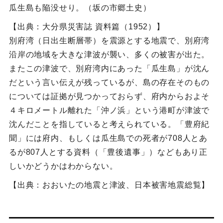
瓜生島も陥没せり。（坂の市郷土史）
【出典：大分県災害誌 資料篇（1952）】
別府湾（日出生断層帯）を震源とする地震で、別府湾
沿岸の地域を大きな津波が襲い、多くの被害が出た。
またこの津波で、別府湾内にあった「瓜生島」が沈ん
だという言い伝えが残っているが、島の存在そのもの
については証拠が見つかっておらず、府内からおよそ
４キロメートル離れた「沖ノ浜」という港町が津波で
沈んだことを指していると考えられている。「豊府紀
聞」には府内、もしくは瓜生島での死者が708人とあ
るが807人とする資料（「豊後遺事」）などもあり正
しいかどうかはわからない。
【出典：おおいたの地震と津波、日本被害地震総覧】