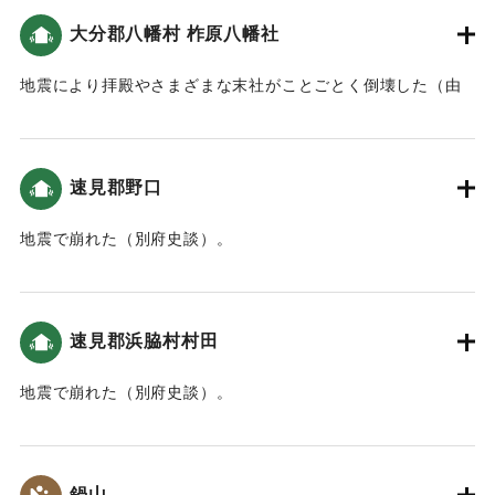
｜固有コード:
00028003
大分郡八幡村 柞原八幡社
地震により拝殿やさまざまな末社がことごとく倒壊した（由
原宮年代略記）。
｜固有コード:
00028004
速見郡野口
地震で崩れた（別府史談）。
｜固有コード:
00028005
速見郡浜脇村村田
地震で崩れた（別府史談）。
｜固有コード:
00028006
鍋山