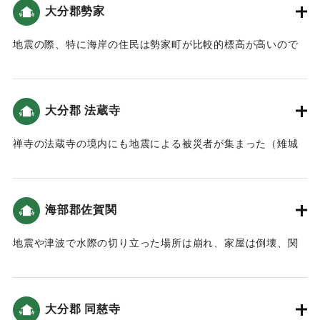
圧死させた。以上のことは、これまで我らの司祭たちや、自
大分郡勢家
集落が流され、犠牲者も多かったということがわかる。
分の眼ですべてを見た、他の信頼に値する人々の書簡から集
めることができたものである。」
地震の際、特に海岸の住民は勢家町が比較的標高が高いので
｜固有コード:
00028020
ここに避難する人が多かった（雉城雑誌）。領主の早川長敏
【出典：「十六・七世紀イエズス会日本報告集 第Ⅰ期第２
は、被災した瓜生島の島民に衣服や米代のお金を支援し、勢
巻」（松田毅一（監訳）、1987）（挟間史談会 梅野敏明氏の
家の地に仮小屋を建てて、移り住まわせるなど、被災者の救
報告による）】
大分郡 法蔵寺
助につとめた。そのため瓜生島の旧名にちなみ、この地を沖
の浜町と呼ぶようになった（雉城雑誌）。また府中の本願坊
｜固有コード:
00028019
禅寺の法蔵寺の境内にも地震による被災者が集まった（雉城
が倒壊し、許可を得て勢家に移した（豊陽古事談）。
雑誌）。
｜固有コード:
00028021
｜固有コード:
00028022
海部郡佐賀関
地震や津波で水際の切り立った場所は崩れ、家屋は倒壊、関
から大在に至る間の田畑や塩田の流失や水没は60町歩あまり
に及んだ。（佐賀関史）
玄与という人が、地震が起こった年に鹿児島から京都まで旅
大分郡 同慈寺
をして、その道中での出来事や見聞きしたことなどを記録し