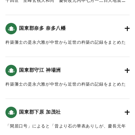
十四世 至峰玄祝大和尚 慶長改元丙申七月一二日大地震ニ
大宮司 立川陸奥正源義光
テ椿山崩ニヨリ殿堂ト共に殉職遷化一八年住ス
村正 衛藤市郎 藤原秀信
（慶長元年（改元）丙申（ひのえさる）七月一二日、大地震
世話人 溝口甚平 藤原方重
にて椿山が崩壊したことにより興禅院の殿堂と共に亡くなっ
同 溝口庄平 藤原康吉
国東郡奈多 奈多八幡
た。至峰玄祝和尚は興禅院に一八年住んだ。）
同 加藤祐助 藤原信榮
【出典：以心伝心（平岡虎峰、1976）（挟間史談会 梅野敏明
杵築藩士の是永六雅が中世から近世の杵築の記録をまとめた
注)
氏の報告による）】
「豊城世譜」によると「奈多宮本社・拝殿・楼門や鳥居が残
*碑文では、坐の右側「人」は「口」で表記
す事なく津波により沈没しました。」という記述がある（大
**町誌 湯布院町別巻における碑文の写しでは、「耵奉鎮」の
｜固有コード:
00028046
分の地震と津波）。この地の津波高は都司他(2012)による
記載はない
国東郡守江 神場洲
と、7〜8ｍ、また松崎他(2016)によると、4〜5メートルと推
***町誌 湯布院町別巻における碑文の写しでは、「両岸」と記
定されている。
杵築藩士の是永六雅が中世から近世の杵築の記録をまとめた
載
「豊城世譜」によると
｜固有コード:
00028037
「（神場洲の内側は）天下無双の港でしたが津波によって海
＜碑文訳＞
底へ沈没してしまいました。」という記述がある（大分の地
（西面）
国東郡下原 加茂社
震と津波）。
当乙丸村宮園に鎮座する若宮八幡宮は弘仁十四年四月に、豊
この地の津波高は、羽鳥(1985)によると4〜5メートルと推定
前国宇佐八幡宮の御分霊として祭られた。毎年八月十五日に
「閑居口号」によると「昔より石の華表ありしが、慶長元年
されている。
幸祭が行われ、奈良田の離宮の恒例となった。慶長元年七月
７月の津波に打ち倒れ」という記述がある。この地の津波高