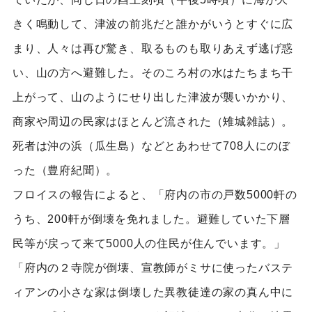
きく鳴動して、津波の前兆だと誰かがいうとすぐに広
まり、人々は再び驚き、取るものも取りあえず逃げ惑
い、山の方へ避難した。そのころ村の水はたちまち干
上がって、山のようにせり出した津波が襲いかかり、
商家や周辺の民家はほとんど流された（雉城雑誌）。
死者は沖の浜（瓜生島）などとあわせて708人にのぼ
った（豊府紀聞）。
フロイスの報告によると、「府内の市の戸数5000軒の
うち、200軒が倒壊を免れました。避難していた下層
民等が戻って来て5000人の住民が住んでいます。」
「府内の２寺院が倒壊、宣教師がミサに使ったバステ
ィアンの小さな家は倒壊した異教徒達の家の真ん中に