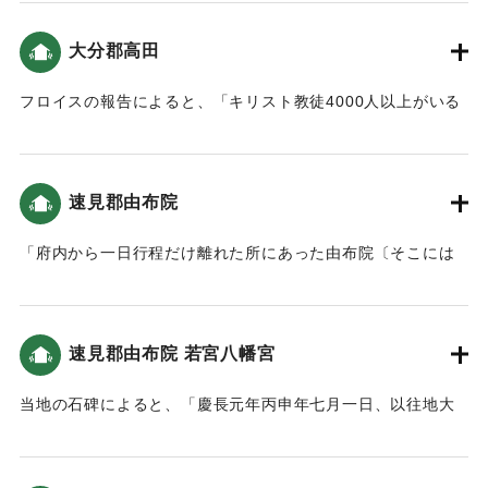
｜固有コード:
00028027
大分郡高田
フロイスの報告によると、「キリスト教徒4000人以上がいる
高田には大きな川があり、波が１レグア（5.57キロ）以上の
上流域に入り込んで多くの家が倒壊し多数の人が死にまし
た。」という記述がある（大分の地震と津波）。
速見郡由布院
｜固有コード:
00028018
「府内から一日行程だけ離れた所にあった由布院〔そこには
かつて、我らの同僚司祭某が数年間その住民の改宗ために活
動し、漸次聖なる洗礼を授かった人々のために何らかの援助
をした〕と呼ばれた或る地方では、戦乱によって領国が荒廃
速見郡由布院 若宮八幡宮
されて以後、幾人かのキリシタンの残存者たちが留まってい
たが、魂の救済を得ることでは冷淡になって、このことにつ
当地の石碑によると、「慶長元年丙申年七月一日、以往地大
いて他の善良なキリシタンたちから非難を受けたにもかかわ
地震連日連夜、同七日夜風雨暴烈、椿山鳴動数回、終圻山
らず生活を改めなかった。同地に迫っている山の一部が、こ
崩、麓之馬場・八川之両村流亡、村墟唯土石積如山、人畜之
の地震によって。少数の者を除いて彼らのほとんどすべてを
逢其災害者不可枚挙」とあり、地震により山崩れが発生し、