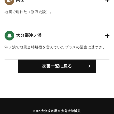
地震で崩れた（別府史談）。
｜固有コード:
00028007
大分郡沖ノ浜
沖ノ浜で地震当時船宿を営んでいたプラスの証言に基づき、
当時長崎にいたルイス・フロイスが作成した報告に津波の様
子が詳しく記されている。
災害一覧に戻る
「夜間に、その村（pueblo）に風が全くないのに、突然轟音
を轟かせ、うなりを上げて二、三度波が押し寄せました。津
波が激しく波立ったので、村より高く7ブラサ（1ブラサ＝ほ
ぼ１尋、ポルトガルでは1.8メートル）以上も持ち上がりまし
た。」「大波（津波mar）は激しい勢いで半レグア（2.8キ
ロ）まで［陸地に］入り込み、何回も陸地の奥まで達しまし
た。津波が押し寄せたとき、沖ノ浜の村には何一つ残りませ
んでした。…あの地獄の壺（桶tarro）はすべてを飲み込ん
NHK大分放送局 × 大分大学減災