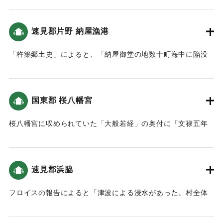
一日より、連日連夜大地震が起き、同七日夜より暴風雨とな
は、松崎他(2016)によると4メートル程度と推定されている。
｜固有コード:
00028038
り、椿山は数回鳴動したのちついに割け崩れ、山麓の馬場、
八川の両村は滅亡し、村の跡地は山の様に石が積まれたのみ
速見郡片野 納屋漁港
｜固有コード:
00028039
となった。この災害に遭った者はあまりにも多く数えること
ができなかった。また、当離宮にもこの災害が及んだ。加え
「杵築郷土史」によると、「納屋御堂の地数十町海中に陥没
て、この災害の被害に遭った各村の家屋、田畑も少なくな
せり」という記述がある。
く、秋には稲は不熟で、人民は大変困弊した。ああ、運命の
｜固有コード:
00028040
変わり目である。
国東郡 桜八幡宮
（北面）
離宮は人力が及ばないところへ移り****、また幸祭もついに廃
桜八幡宮に収められていた「大般若経」の奥付に「文禄五年
絶したが、安政四年に左記の者が、幸祭が長年途絶えている
丙申七月九日大地震仕、豊後興浜悉ク海二成、人畜ニ二千余
ことに嘆き、田や金銭を献納し立川の両岸に離宮を再建し、
死ス、前代未聞条書付申候畢、亦者興ノ浜計ニ一万人死ト
幸祭を再興した。この縁由を永年にわたり残し伝えるため、
云々」との記述がある。当地での津波の被害が記載されてい
石碑として記録を残した。
速見郡浜脇
ないため、この地の津波被害は大きくなかったと考えられ
る。
1596(慶長元)年、由布院で慶長豊後地震とこれに続き暴風雨
フロイスの報告によると「津波による浸水があった。村全体
や土砂崩れが発生し、複合災害となったことが示されてい
でただ1人のキリスト教徒だけが助かった」という記述がある
｜固有コード:
00028041
る。
（大分の地震と津波）。