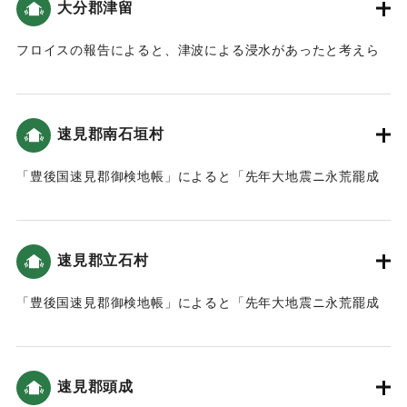
大分郡津留
注)
候」という耕地があった。
****「ああ，運命の移り変わりは人の力の及ばないものだ」と
フロイスの報告によると、津波による浸水があったと考えら
も解釈できる
｜固有コード:
00028032
れる（大分の地震と津波）。
【出典：碑文および町誌 湯布院町本編・別巻(1989) なお、
碑文訳は大分大学減災・復興デザイン教育研究センターの調
｜固有コード:
00028033
査に基づき、不正確な解釈が含まれる可能性がある。】
速見郡南石垣村
1596/7/1｜固有コード:
「豊後国速見郡御検地帳」によると「先年大地震ニ永荒罷成
00028047
候」という耕地があった。
｜固有コード:
00028034
速見郡立石村
「豊後国速見郡御検地帳」によると「先年大地震ニ永荒罷成
候」という耕地があった。
｜固有コード:
00028035
速見郡頭成