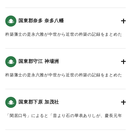
テ椿山崩ニヨリ殿堂ト共に殉職遷化一八年住ス
村正 衛藤市郎 藤原秀信
（慶長元年（改元）丙申（ひのえさる）七月一二日、大地震
世話人 溝口甚平 藤原方重
にて椿山が崩壊したことにより興禅院の殿堂と共に亡くなっ
同 溝口庄平 藤原康吉
国東郡奈多 奈多八幡
た。至峰玄祝和尚は興禅院に一八年住んだ。）
同 加藤祐助 藤原信榮
【出典：以心伝心（平岡虎峰、1976）（挟間史談会 梅野敏明
杵築藩士の是永六雅が中世から近世の杵築の記録をまとめた
注)
氏の報告による）】
「豊城世譜」によると「奈多宮本社・拝殿・楼門や鳥居が残
*碑文では、坐の右側「人」は「口」で表記
す事なく津波により沈没しました。」という記述がある（大
**町誌 湯布院町別巻における碑文の写しでは、「耵奉鎮」の
｜固有コード:
00028046
分の地震と津波）。この地の津波高は都司他(2012)による
記載はない
国東郡守江 神場洲
と、7〜8ｍ、また松崎他(2016)によると、4〜5メートルと推
***町誌 湯布院町別巻における碑文の写しでは、「両岸」と記
定されている。
杵築藩士の是永六雅が中世から近世の杵築の記録をまとめた
載
「豊城世譜」によると
｜固有コード:
00028037
「（神場洲の内側は）天下無双の港でしたが津波によって海
＜碑文訳＞
底へ沈没してしまいました。」という記述がある（大分の地
（西面）
国東郡下原 加茂社
震と津波）。
当乙丸村宮園に鎮座する若宮八幡宮は弘仁十四年四月に、豊
この地の津波高は、羽鳥(1985)によると4〜5メートルと推定
前国宇佐八幡宮の御分霊として祭られた。毎年八月十五日に
「閑居口号」によると「昔より石の華表ありしが、慶長元年
されている。
幸祭が行われ、奈良田の離宮の恒例となった。慶長元年七月
７月の津波に打ち倒れ」という記述がある。この地の津波高
一日より、連日連夜大地震が起き、同七日夜より暴風雨とな
は、松崎他(2016)によると4メートル程度と推定されている。