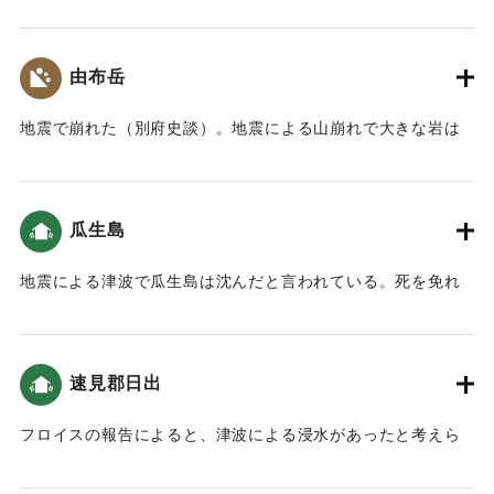
村（現在の仏山寺から宇奈岐日女神社に至るまでの一帯、盆
地の南東部周辺一帯）が壊滅した。犠牲者は不明。
【出典：挟間史談会 梅野敏明氏の報告による】
由布岳
｜固有コード:
00028008
地震で崩れた（別府史談）。地震による山崩れで大きな岩は
すべて落ちてきた（瓜生島久光島之考並地図）。
｜固有コード:
00028009
瓜生島
地震による津波で瓜生島は沈んだと言われている。死を免れ
た者はわずかで、島の人口の7分（7パーセント）。708人が
溺死、またある説によると、死を免れた者は50人あまりで、
700人が溺死したという。瓜生島は別府湾に浮かぶ、東西の長
速見郡日出
さ約1里あまり、南北20町、周囲3里あまりの島で、数百戸の
人家と3、4の神社仏閣あった。古老によると、島の西の方に
フロイスの報告によると、津波による浸水があったと考えら
祭る蛭子神の顔が赤くなる時は、島が沈むという伝説があっ
れる（大分の地震と津波）。また北二王で山が崩れて民家埋
た。地震の日、ある乱暴な少年が、その蛭子神の顔に赤い色
没した。