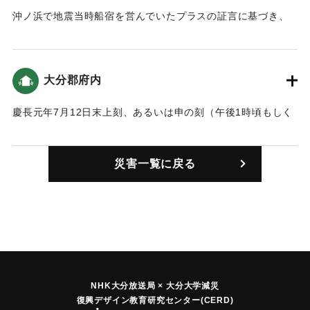
沖ノ浜で地震当時船宿を営んでいたプラスの証言に基づき、
当時長崎にいたルイス・フロイスが作成した報告に津波の様
子が詳しく記されている。
「夜間に、その村（pueblo）に風が全くないのに、突然轟音
大分郡府内
を轟かせ、うなりを上げて二、三度波が押し寄せました。津
波が激しく波立ったので、村より高く7ブラサ（1ブラサ＝ほ
慶長元年7月12日末上刻、あるいは申の刻（午後1時頃もしく
ぼ１尋、ポルトガルでは1.8メートル）以上も持ち上がりまし
は4時）に大きな地震が起きて地割れや山崩れが発生した。し
た。」「大波（津波mar）は激しい勢いで半レグア（2.8キ
かし、すぐに止んだので人々は安堵していたが、同じ日の酉
ロ）まで［陸地に］入り込み、何回も陸地の奥まで達しまし
災害一覧に戻る
上刻頃（午後5時頃）に海が大きく鳴動して、津波の前兆だと
た。津波が押し寄せたとき、沖ノ浜の村には何一つ残りませ
誰かがいうとすぐに広まり、人々は再び驚き、取るものも取
んでした。…あの地獄の壺（桶tarro）はすべてを飲み込ん
りあえず逃げ惑い、山の方へ避難した。そのころ村の水はた
で、男も女も子供も老人も、雄牛や雌牛、家々や財産も一緒
ちまち干上がって、山のようにせり出した津波が襲いかか
に持って行ってしまいました。一切が深い海に変わってしま
り、商家や周辺の民家はほとんど流された（雉城雑誌）。死
いましたが、あたかもそこには村が何もなかったかのようで
者は沖の浜（瓜生島）などとあわせて708人にのぼった（豊府
す。」「沖ノ浜に碇泊していた秀吉の貢米を積んだ多数雨の
紀聞）。
船と、商人たちの船がことごとく破壊され、あるいは沈みま
フロイスの報告によると、「府内の市の戸数5000軒のうち、
NHK大分放送局 × 大分大学減災
した。」（大分の地震と津波）この文書から比定した沖の浜
復興デザイン教育研究センター(CERD)
200軒が倒壊を免れました。避難していた下層民等が戻って来