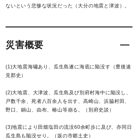
ないという悲惨な状況だった（大分の地震と津波）。
災害概要
(1)大地震海嘯あり、瓜生島遂に海底に陥没す（豊後速
見郡史）
(2)大地震、大津波、瓜生島及び別府村海中に陥没し、
戸数千余、死者八百余人を出す、高崎山、浜脇村田、
野口、鍋山、由布、椿山等崩る。（別府史談）
(3)地震により田畑塩田の流没60余町歩に及び、亦同日
瓜生島も陥没せり。（坂の市郷土史）