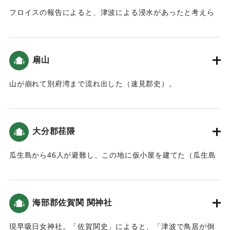
フロイスの報告によると、津波による浸水があったと考えら
れる（大分の地震と津波）。
｜固有コード:
00028036
扇山
山が崩れて別府湾まで流れ出した（速見郡史）。
｜固有コード:
00028028
大分郡荏隈
瓜生島から46人が避難し、この地に仮小屋を建てた（瓜生島
の図附記）。
｜固有コード:
00028029
海部郡佐賀関 関神社
現早吸日女神社。「佐賀関史」によると、「津波で鳥居が倒