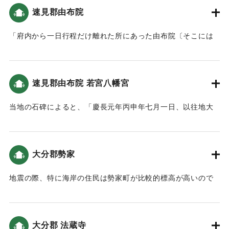
た。」という記述がある（大分の地震と津波）。
速見郡由布院
｜固有コード:
00028018
「府内から一日行程だけ離れた所にあった由布院〔そこには
かつて、我らの同僚司祭某が数年間その住民の改宗ために活
動し、漸次聖なる洗礼を授かった人々のために何らかの援助
をした〕と呼ばれた或る地方では、戦乱によって領国が荒廃
速見郡由布院 若宮八幡宮
されて以後、幾人かのキリシタンの残存者たちが留まってい
たが、魂の救済を得ることでは冷淡になって、このことにつ
当地の石碑によると、「慶長元年丙申年七月一日、以往地大
いて他の善良なキリシタンたちから非難を受けたにもかかわ
地震連日連夜、同七日夜風雨暴烈、椿山鳴動数回、終圻山
らず生活を改めなかった。同地に迫っている山の一部が、こ
崩、麓之馬場・八川之両村流亡、村墟唯土石積如山、人畜之
の地震によって。少数の者を除いて彼らのほとんどすべてを
逢其災害者不可枚挙」とあり、地震により山崩れが発生し、
圧死させた。以上のことは、これまで我らの司祭たちや、自
大分郡勢家
集落が流され、犠牲者も多かったということがわかる。
分の眼ですべてを見た、他の信頼に値する人々の書簡から集
めることができたものである。」
地震の際、特に海岸の住民は勢家町が比較的標高が高いので
｜固有コード:
00028020
ここに避難する人が多かった（雉城雑誌）。領主の早川長敏
【出典：「十六・七世紀イエズス会日本報告集 第Ⅰ期第２
は、被災した瓜生島の島民に衣服や米代のお金を支援し、勢
巻」（松田毅一（監訳）、1987）（挟間史談会 梅野敏明氏の
家の地に仮小屋を建てて、移り住まわせるなど、被災者の救
報告による）】
大分郡 法蔵寺