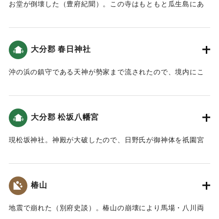
｜固有コード:
00028013
お堂が倒壊した（豊府紀聞）。この寺はもともと瓜生島にあ
(2012)では、この地の津波高は5.5ｍと推定している。
って地震で倒壊し、「沖浜道場」（＝威徳寺）の西側に再建
され法専寺となった（豊陽古事談）。
｜固有コード:
00028014
大分郡 春日神社
｜固有コード:
00028015
沖の浜の鎮守である天神が勢家まで流されたので、境内にこ
れを再建した。また長浜明神の神殿が春日山に流れてきたの
で、境内にこれを再建した。なお長浜明神と並んで祀られて
いた北浜明神の行方はわからなくなった（豊府紀聞）。
大分郡 松坂八幡宮
｜固有コード:
00028016
現松坂神社。神殿が大破したので、日野氏が御神体を祇園宮
に遷座させた。
｜固有コード:
00028017
椿山
地震で崩れた（別府史談）。椿山の崩壊により馬場・八川両