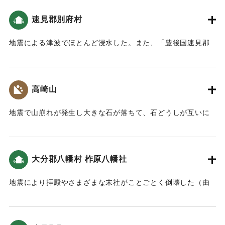
を塗って、いたずらをして人々を困らせようと企てた。島民
はこれを不思議に思い、水害を避けようとあちこちに逃げ惑
速見郡別府村
｜固有コード:
00028011
った。それが理由で溺死した人が他より多かったのだろうと
言う（雉城雑誌）。
地震による津波でほとんど浸水した。また、「豊後国速見郡
御検地帳」によると「先年大地震ニ永荒罷成候」という耕地
｜固有コード:
00028010
があった。
高崎山
｜固有コード:
00028012
地震で山崩れが発生し大きな石が落ちて、石どうしが互いに
擦れて火が出た（豊府紀聞）。
｜固有コード:
00028003
大分郡八幡村 柞原八幡社
地震により拝殿やさまざまな末社がことごとく倒壊した（由
原宮年代略記）。
｜固有コード:
00028004