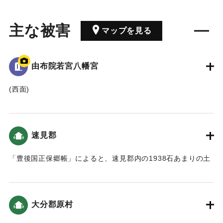
主な被害
マップを見る
由布院若宮八幡宮
(西面)
當乙丸村字宮園鎮坐*若宮八幡宮 弘仁十四癸夘年
四月耵奉鎮**豊前國宇佐八幡宮之御分霊也 例祭年年八月十五
日
速見郡
以幸奈良田之離宮為恆例 慶長元丙申年七月一日 以往地大
震連日連夜
「豊後国正保郷帳」によると、速見郡内の1938石あまりの土
同七日夜風雨暴烈 椿山鳴動數囬終坼崩 山麓之馬場八川之
地が、「大地震二滅地」したという記述がある。
両村流亡
村墟唯見土石積如山 人畜之逢其災害者 不可枚挙 我大神
｜固有コード:
00028042
之離宮亦罹其災
大分郡原村
各村之家屋田畑係其害者不少 加之秋稲不熟 人民大困苦