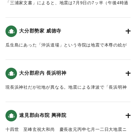
鳴呼時運之変
「三浦家文書」によると、地震は7月9日の7ッ半（午後4時過
(北面)
ぎ〜5時ごろ）に揺れだし、大津波が村を襲い、地割れが起き
遷不人力所及 幸祭亦遂廃絶 安政四丁巳年左記之者
た。そのため120石の村高が32石に減少、海岸に近い近隣の
愁歎幸祭之廃絶年久 献田献金而新築離宮立川之西岸***
松崎、住吉の両村がなくなり塩浜になったという記述があ
大分郡勢家 威徳寺
於此幸祭再興 㩀録此縁由石 以傳永世不朽
る。
安政癸未年八月𠮷辰
瓜生島にあった「沖浜道場」という寺院は地震で本尊の絵が
北乙丸村
｜固有コード:
00028043
流失してしまった。そんな中僧侶の周安の夢に、本尊は海辺
一 五札壹貫文目 溝口甚平
にある（「威徳寺由来記」では仏崎）というというので捜し
同村
てみたら果たしてあった。そこで沖の浜に道場を再建し、本
一 同 五百文目 加藤祐助
大分郡府内 長浜明神
尊を安置し、威徳寺という名前をつけた（豊陽古事談）。境
(南面)
内にある古い五輪塔は、かつて島にあったものと伝えられて
一 五札貮貫文目 南乙丸村 衛藤市郎
現長浜神社だが社地が異なる。地震による津波で「長浜明神
いる。
一 同 六百文目 同村 溝口庄平
の神殿が春日山へ流れた」（豊府紀聞）。都司他(2012)によ
一 同 八百ノ拾文目 荒木村 立川織平
るとこの地の津波高は5ｍと推定されている。
｜固有コード:
00028044
字中川西町
速見郡由布院 興禅院
一 田 壹坪 北乙丸村 渡邉善左ヱ門
｜固有コード:
00028045
(東面)
十四世 至峰玄祝大和尚 慶長改元丙申七月一二日大地震ニ
大宮司 立川陸奥正源義光