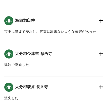
壊、社殿が海水に浸かった。」という記述がある。この地の
津波高は10.6ｍ（都司他2012）、また、社殿の位置の変遷を
検討した松崎他（2015）によると6メートル強と推定してい
海部郡臼杵
る。
市中は津波で浸水し、言葉に出来ないような被害があった
｜固有コード:
00028030
（佐賀関史）。
｜固有コード:
00028031
大分郡今津留 願西寺
津波で廃滅した。
｜固有コード:
00028024
大分郡萩原 長久寺
流失した。