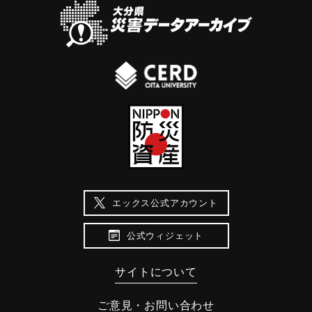
での津波高は、平井（2013）では4〜5メートル、都司他
て5000人の住民が住んでいます。」「府内の２寺院が倒壊、
（2012）は5.1ｍと推定している。また津波に巻き込まれ生
宣教師がミサに使ったバスティアンの小さな家は倒壊した異
還した人物の記録も残っている。「岡藩の船奉行であった柴
教徒達の家の真ん中にあって残存します。」という記述があ
山勘兵衛重成とその妻、養父の柴山両賀は沖ノ浜に住んでい
る（大分の地震と津波）。
ました。慶長元年の７月、突然大地震が起き、大津波が押し
寄せ、屋敷は海中へ沈んでしまいました。勘兵衛は屋根の上
｜固有コード:
00028002
に出るために刀で屋根を切り破って上に出ました。そこへ大
きな船板が流れてきたので乗り移りましたが、引き潮で沖に
流される危険な目にあいました。しかし、波がおさまって船
に助けられて今津留（大分）に着くことができました。とこ
ろが、今津留も津波に襲われていて、人の家も見えないとい
う悲惨な状況でした。この府内を襲った津波と被害について
エックス公式アカウント
は、「柴山勘兵衛記」に記録されています」（大分の地震と
津波）。
公式ウィジェット
｜固有コード:
00028001
サイトについて
ご意見・お問い合わせ