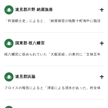
｜固有コード:
00028038
り、椿山は数回鳴動したのちついに割け崩れ、山麓の馬場、
八川の両村は滅亡し、村の跡地は山の様に石が積まれたのみ
速見郡片野 納屋漁港
｜固有コード:
00028039
となった。この災害に遭った者はあまりにも多く数えること
ができなかった。また、当離宮にもこの災害が及んだ。加え
「杵築郷土史」によると、「納屋御堂の地数十町海中に陥没
て、この災害の被害に遭った各村の家屋、田畑も少なくな
せり」という記述がある。
く、秋には稲は不熟で、人民は大変困弊した。ああ、運命の
｜固有コード:
00028040
変わり目である。
国東郡 桜八幡宮
（北面）
離宮は人力が及ばないところへ移り****、また幸祭もついに廃
桜八幡宮に収められていた「大般若経」の奥付に「文禄五年
絶したが、安政四年に左記の者が、幸祭が長年途絶えている
丙申七月九日大地震仕、豊後興浜悉ク海二成、人畜ニ二千余
ことに嘆き、田や金銭を献納し立川の両岸に離宮を再建し、
死ス、前代未聞条書付申候畢、亦者興ノ浜計ニ一万人死ト
幸祭を再興した。この縁由を永年にわたり残し伝えるため、
云々」との記述がある。当地での津波の被害が記載されてい
石碑として記録を残した。
速見郡浜脇
ないため、この地の津波被害は大きくなかったと考えられ
る。
1596(慶長元)年、由布院で慶長豊後地震とこれに続き暴風雨
フロイスの報告によると「津波による浸水があった。村全体
や土砂崩れが発生し、複合災害となったことが示されてい
でただ1人のキリスト教徒だけが助かった」という記述がある
｜固有コード:
00028041
る。
（大分の地震と津波）。
「豊後国速見郡御検地帳」によると「先年大地震ニ永荒罷成