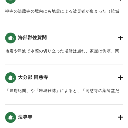
助につとめた。そのため瓜生島の旧名にちなみ、この地を沖
の浜町と呼ぶようになった（雉城雑誌）。また府中の本願坊
｜固有コード:
00028019
禅寺の法蔵寺の境内にも地震による被災者が集まった（雉城
が倒壊し、許可を得て勢家に移した（豊陽古事談）。
雑誌）。
｜固有コード:
00028021
｜固有コード:
00028022
海部郡佐賀関
地震や津波で水際の切り立った場所は崩れ、家屋は倒壊、関
から大在に至る間の田畑や塩田の流失や水没は60町歩あまり
に及んだ。（佐賀関史）
玄与という人が、地震が起こった年に鹿児島から京都まで旅
大分郡 同慈寺
をして、その道中での出来事や見聞きしたことなどを記録し
た「玄与日記」によると、「（旅の途中で玄与一行は佐賀関
「豊府紀聞」や「雉城雑誌」によると、「同慈寺の薬師堂だ
に到着しました。）七月十二日の地震の時に、かみの関とい
けがひとつ残った。その他の仏殿は倒壊してしまった。境内
う浦里が大波にひかれて、家やかまどもなくなってしまいま
にある菅神廟は流失し、行方がわからなくなった。本堂の前
した。命を失った者も数がわかりません。哀れなことで
に旅船1隻が漂着した。大豆を半分ほど積み込まれていたが人
す。」という記述がある（大分の地震と津波）。
法専寺
はなかった」とある。
この地を大分中央郵便局の裏あたりと推定した、都司他