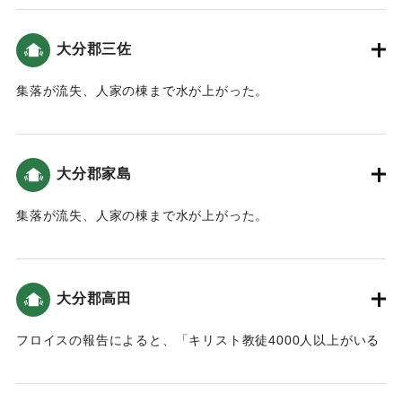
｜固有コード:
00028025
大分郡三佐
集落が流失、人家の棟まで水が上がった。
｜固有コード:
00028026
大分郡家島
集落が流失、人家の棟まで水が上がった。
｜固有コード:
00028027
大分郡高田
フロイスの報告によると、「キリスト教徒4000人以上がいる
高田には大きな川があり、波が１レグア（5.57キロ）以上の
上流域に入り込んで多くの家が倒壊し多数の人が死にまし