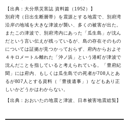
【出典：大分県災害誌 資料篇（1952）】
別府湾（日出生断層帯）を震源とする地震で、別府湾
沿岸の地域を大きな津波が襲い、多くの被害が出た。
またこの津波で、別府湾内にあった「瓜生島」が沈ん
だという言い伝えが残っているが、島の存在そのもの
については証拠が見つかっておらず、府内からおよそ
４キロメートル離れた「沖ノ浜」という港町が津波で
沈んだことを指していると考えられている。「豊府紀
聞」には府内、もしくは瓜生島での死者が708人とあ
るが807人とする資料（「豊後遺事」）などもあり正
しいかどうかはわからない。
【出典：おおいたの地震と津波、日本被害地震総覧】