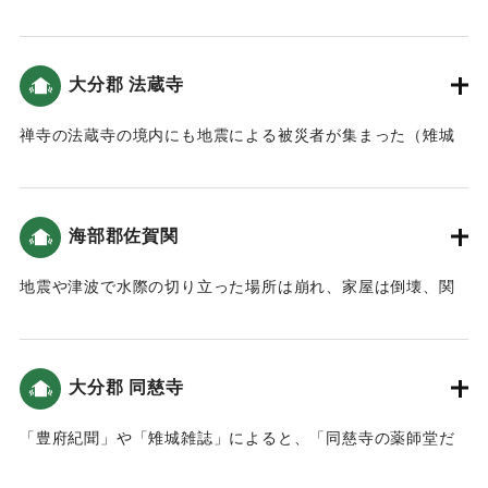
ここに避難する人が多かった（雉城雑誌）。領主の早川長敏
【出典：「十六・七世紀イエズス会日本報告集 第Ⅰ期第２
は、被災した瓜生島の島民に衣服や米代のお金を支援し、勢
巻」（松田毅一（監訳）、1987）（挟間史談会 梅野敏明氏の
家の地に仮小屋を建てて、移り住まわせるなど、被災者の救
報告による）】
大分郡 法蔵寺
助につとめた。そのため瓜生島の旧名にちなみ、この地を沖
の浜町と呼ぶようになった（雉城雑誌）。また府中の本願坊
｜固有コード:
00028019
禅寺の法蔵寺の境内にも地震による被災者が集まった（雉城
が倒壊し、許可を得て勢家に移した（豊陽古事談）。
雑誌）。
｜固有コード:
00028021
｜固有コード:
00028022
海部郡佐賀関
地震や津波で水際の切り立った場所は崩れ、家屋は倒壊、関
から大在に至る間の田畑や塩田の流失や水没は60町歩あまり
に及んだ。（佐賀関史）
玄与という人が、地震が起こった年に鹿児島から京都まで旅
大分郡 同慈寺
をして、その道中での出来事や見聞きしたことなどを記録し
た「玄与日記」によると、「（旅の途中で玄与一行は佐賀関
「豊府紀聞」や「雉城雑誌」によると、「同慈寺の薬師堂だ
に到着しました。）七月十二日の地震の時に、かみの関とい
けがひとつ残った。その他の仏殿は倒壊してしまった。境内
う浦里が大波にひかれて、家やかまどもなくなってしまいま