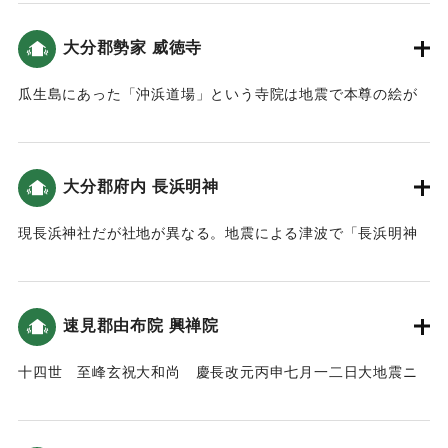
遷不人力所及 幸祭亦遂廃絶 安政四丁巳年左記之者
た。そのため120石の村高が32石に減少、海岸に近い近隣の
愁歎幸祭之廃絶年久 献田献金而新築離宮立川之西岸***
松崎、住吉の両村がなくなり塩浜になったという記述があ
大分郡勢家 威徳寺
於此幸祭再興 㩀録此縁由石 以傳永世不朽
る。
安政癸未年八月𠮷辰
瓜生島にあった「沖浜道場」という寺院は地震で本尊の絵が
北乙丸村
｜固有コード:
00028043
流失してしまった。そんな中僧侶の周安の夢に、本尊は海辺
一 五札壹貫文目 溝口甚平
にある（「威徳寺由来記」では仏崎）というというので捜し
同村
てみたら果たしてあった。そこで沖の浜に道場を再建し、本
一 同 五百文目 加藤祐助
大分郡府内 長浜明神
尊を安置し、威徳寺という名前をつけた（豊陽古事談）。境
(南面)
内にある古い五輪塔は、かつて島にあったものと伝えられて
一 五札貮貫文目 南乙丸村 衛藤市郎
現長浜神社だが社地が異なる。地震による津波で「長浜明神
いる。
一 同 六百文目 同村 溝口庄平
の神殿が春日山へ流れた」（豊府紀聞）。都司他(2012)によ
一 同 八百ノ拾文目 荒木村 立川織平
るとこの地の津波高は5ｍと推定されている。
｜固有コード:
00028044
字中川西町
速見郡由布院 興禅院
一 田 壹坪 北乙丸村 渡邉善左ヱ門
｜固有コード:
00028045
(東面)
十四世 至峰玄祝大和尚 慶長改元丙申七月一二日大地震ニ
大宮司 立川陸奥正源義光
テ椿山崩ニヨリ殿堂ト共に殉職遷化一八年住ス
村正 衛藤市郎 藤原秀信
（慶長元年（改元）丙申（ひのえさる）七月一二日、大地震
世話人 溝口甚平 藤原方重
にて椿山が崩壊したことにより興禅院の殿堂と共に亡くなっ