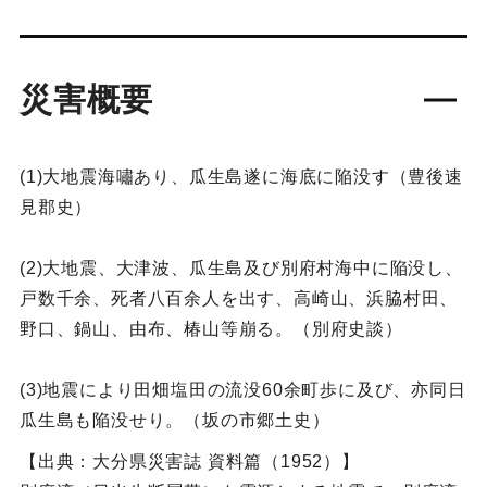
災害概要
(1)大地震海嘯あり、瓜生島遂に海底に陥没す（豊後速
見郡史）
(2)大地震、大津波、瓜生島及び別府村海中に陥没し、
戸数千余、死者八百余人を出す、高崎山、浜脇村田、
野口、鍋山、由布、椿山等崩る。（別府史談）
(3)地震により田畑塩田の流没60余町歩に及び、亦同日
瓜生島も陥没せり。（坂の市郷土史）
【出典：大分県災害誌 資料篇（1952）】