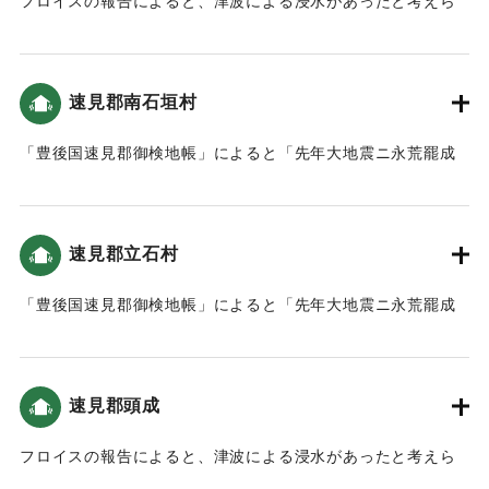
フロイスの報告によると、津波による浸水があったと考えら
も解釈できる
｜固有コード:
00028032
れる（大分の地震と津波）。
【出典：碑文および町誌 湯布院町本編・別巻(1989) なお、
碑文訳は大分大学減災・復興デザイン教育研究センターの調
｜固有コード:
00028033
査に基づき、不正確な解釈が含まれる可能性がある。】
速見郡南石垣村
1596/7/1｜固有コード:
「豊後国速見郡御検地帳」によると「先年大地震ニ永荒罷成
00028047
候」という耕地があった。
｜固有コード:
00028034
速見郡立石村
「豊後国速見郡御検地帳」によると「先年大地震ニ永荒罷成
候」という耕地があった。
｜固有コード:
00028035
速見郡頭成
フロイスの報告によると、津波による浸水があったと考えら
れる（大分の地震と津波）。