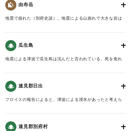
【出典：挟間史談会 梅野敏明氏の報告による】
由布岳
｜固有コード:
00028008
地震で崩れた（別府史談）。地震による山崩れで大きな岩は
すべて落ちてきた（瓜生島久光島之考並地図）。
｜固有コード:
00028009
瓜生島
地震による津波で瓜生島は沈んだと言われている。死を免れ
た者はわずかで、島の人口の7分（7パーセント）。708人が
溺死、またある説によると、死を免れた者は50人あまりで、
700人が溺死したという。瓜生島は別府湾に浮かぶ、東西の長
速見郡日出
さ約1里あまり、南北20町、周囲3里あまりの島で、数百戸の
人家と3、4の神社仏閣あった。古老によると、島の西の方に
フロイスの報告によると、津波による浸水があったと考えら
祭る蛭子神の顔が赤くなる時は、島が沈むという伝説があっ
れる（大分の地震と津波）。また北二王で山が崩れて民家埋
た。地震の日、ある乱暴な少年が、その蛭子神の顔に赤い色
没した。
を塗って、いたずらをして人々を困らせようと企てた。島民
はこれを不思議に思い、水害を避けようとあちこちに逃げ惑
速見郡別府村
｜固有コード:
00028011