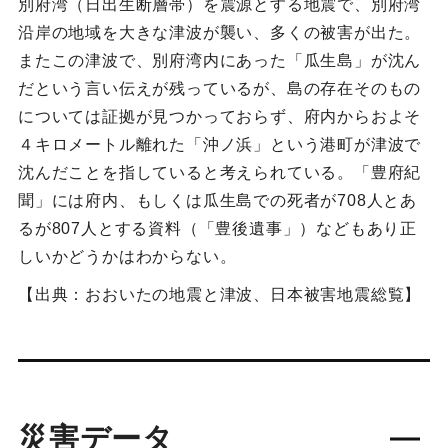
別府湾（日出生断層帯）を震源とする地震で、別府湾
沿岸の地域を大きな津波が襲い、多くの被害が出た。
またこの津波で、別府湾内にあった「瓜生島」が沈ん
だという言い伝えが残っているが、島の存在そのもの
については証拠が見つかっておらず、府内からおよそ
４キロメートル離れた「沖ノ浜」という港町が津波で
沈んだことを指していると考えられている。「豊府紀
聞」には府内、もしくは瓜生島での死者が708人とあ
るが807人とする資料（「豊後遺事」）などもあり正
しいかどうかはわからない。
【出典：おおいたの地震と津波、日本被害地震総覧】
災害データ