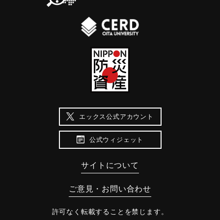
教徒達の家の真ん中にあって残存します。」という記述があ
山勘兵衛重成とその妻、養父の柴山両賀は沖ノ浜に住んでい
る（大分の地震と津波）。
ました。慶長元年の７月、突然大地震が起き、大津波が押し
寄せ、屋敷は海中へ沈んでしまいました。勘兵衛は屋根の上
｜固有コード:
00028002
に出るために刀で屋根を切り破って上に出ました。そこへ大
きな船板が流れてきたので乗り移りましたが、引き潮で沖に
流される危険な目にあいました。しかし、波がおさまって船
に助けられて今津留（大分）に着くことができました。とこ
ろが、今津留も津波に襲われていて、人の家も見えないとい
う悲惨な状況でした。この府内を襲った津波と被害について
エックス公式アカウント
は、「柴山勘兵衛記」に記録されています」（大分の地震と
津波）。
公式ウィジェット
｜固有コード:
00028001
サイトについて
ご意見・お問い合わせ
許可なく転載することを禁じます。