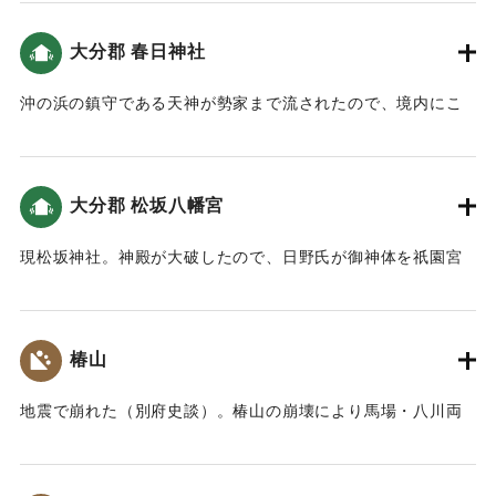
にある菅神廟は流失し、行方がわからなくなった。本堂の前
した。命を失った者も数がわかりません。哀れなことで
に旅船1隻が漂着した。大豆を半分ほど積み込まれていたが人
す。」という記述がある（大分の地震と津波）。
大分郡 春日神社
はなかった」とある。
この地を大分中央郵便局の裏あたりと推定した、都司他
｜固有コード:
00028013
沖の浜の鎮守である天神が勢家まで流されたので、境内にこ
(2012)では、この地の津波高は5.5ｍと推定している。
れを再建した。また長浜明神の神殿が春日山に流れてきたの
で、境内にこれを再建した。なお長浜明神と並んで祀られて
｜固有コード:
00028014
いた北浜明神の行方はわからなくなった（豊府紀聞）。
大分郡 松坂八幡宮
｜固有コード:
00028016
現松坂神社。神殿が大破したので、日野氏が御神体を祇園宮
に遷座させた。
｜固有コード:
00028017
椿山
地震で崩れた（別府史談）。椿山の崩壊により馬場・八川両
村（現在の仏山寺から宇奈岐日女神社に至るまでの一帯、盆
地の南東部周辺一帯）が壊滅した。犠牲者は不明。