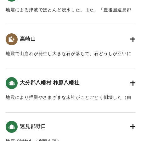
った。それが理由で溺死した人が他より多かったのだろうと
言う（雉城雑誌）。
地震による津波でほとんど浸水した。また、「豊後国速見郡
御検地帳」によると「先年大地震ニ永荒罷成候」という耕地
｜固有コード:
00028010
があった。
高崎山
｜固有コード:
00028012
地震で山崩れが発生し大きな石が落ちて、石どうしが互いに
擦れて火が出た（豊府紀聞）。
｜固有コード:
00028003
大分郡八幡村 柞原八幡社
地震により拝殿やさまざまな末社がことごとく倒壊した（由
原宮年代略記）。
｜固有コード:
00028004
速見郡野口