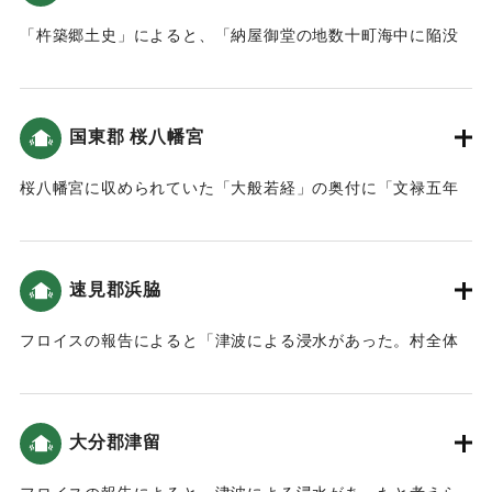
となった。この災害に遭った者はあまりにも多く数えること
ができなかった。また、当離宮にもこの災害が及んだ。加え
「杵築郷土史」によると、「納屋御堂の地数十町海中に陥没
て、この災害の被害に遭った各村の家屋、田畑も少なくな
せり」という記述がある。
く、秋には稲は不熟で、人民は大変困弊した。ああ、運命の
｜固有コード:
00028040
変わり目である。
国東郡 桜八幡宮
（北面）
離宮は人力が及ばないところへ移り****、また幸祭もついに廃
桜八幡宮に収められていた「大般若経」の奥付に「文禄五年
絶したが、安政四年に左記の者が、幸祭が長年途絶えている
丙申七月九日大地震仕、豊後興浜悉ク海二成、人畜ニ二千余
ことに嘆き、田や金銭を献納し立川の両岸に離宮を再建し、
死ス、前代未聞条書付申候畢、亦者興ノ浜計ニ一万人死ト
幸祭を再興した。この縁由を永年にわたり残し伝えるため、
云々」との記述がある。当地での津波の被害が記載されてい
石碑として記録を残した。
速見郡浜脇
ないため、この地の津波被害は大きくなかったと考えられ
る。
1596(慶長元)年、由布院で慶長豊後地震とこれに続き暴風雨
フロイスの報告によると「津波による浸水があった。村全体
や土砂崩れが発生し、複合災害となったことが示されてい
でただ1人のキリスト教徒だけが助かった」という記述がある
｜固有コード:
00028041
る。
（大分の地震と津波）。
「豊後国速見郡御検地帳」によると「先年大地震ニ永荒罷成
大分郡津留
注)
候」という耕地があった。
****「ああ，運命の移り変わりは人の力の及ばないものだ」と