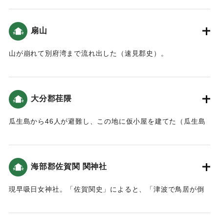
｜固有コード:
00028036
扇山
山が崩れて別府湾まで流れ出した（速見郡史）。
｜固有コード:
00028028
大分郡荏隈
瓜生島から46人が避難し、この地に仮小屋を建てた（瓜生島
の図附記）。
｜固有コード:
00028029
海部郡佐賀関 関神社
現早吸日女神社。「佐賀関史」によると、「津波で鳥居が倒
壊、社殿が海水に浸かった。」という記述がある。この地の
津波高は10.6ｍ（都司他2012）、また、社殿の位置の変遷を