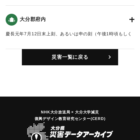
子が詳しく記されている。
「夜間に、その村（pueblo）に風が全くないのに、突然轟音
大分郡府内
を轟かせ、うなりを上げて二、三度波が押し寄せました。津
波が激しく波立ったので、村より高く7ブラサ（1ブラサ＝ほ
慶長元年7月12日末上刻、あるいは申の刻（午後1時頃もしく
ぼ１尋、ポルトガルでは1.8メートル）以上も持ち上がりまし
は4時）に大きな地震が起きて地割れや山崩れが発生した。し
た。」「大波（津波mar）は激しい勢いで半レグア（2.8キ
かし、すぐに止んだので人々は安堵していたが、同じ日の酉
ロ）まで［陸地に］入り込み、何回も陸地の奥まで達しまし
災害一覧に戻る
上刻頃（午後5時頃）に海が大きく鳴動して、津波の前兆だと
た。津波が押し寄せたとき、沖ノ浜の村には何一つ残りませ
誰かがいうとすぐに広まり、人々は再び驚き、取るものも取
んでした。…あの地獄の壺（桶tarro）はすべてを飲み込ん
りあえず逃げ惑い、山の方へ避難した。そのころ村の水はた
で、男も女も子供も老人も、雄牛や雌牛、家々や財産も一緒
ちまち干上がって、山のようにせり出した津波が襲いかか
に持って行ってしまいました。一切が深い海に変わってしま
り、商家や周辺の民家はほとんど流された（雉城雑誌）。死
いましたが、あたかもそこには村が何もなかったかのようで
者は沖の浜（瓜生島）などとあわせて708人にのぼった（豊府
す。」「沖ノ浜に碇泊していた秀吉の貢米を積んだ多数雨の
紀聞）。
船と、商人たちの船がことごとく破壊され、あるいは沈みま
フロイスの報告によると、「府内の市の戸数5000軒のうち、
NHK大分放送局 × 大分大学減災
した。」（大分の地震と津波）この文書から比定した沖の浜
復興デザイン教育研究センター(CERD)
200軒が倒壊を免れました。避難していた下層民等が戻って来
での津波高は、平井（2013）では4〜5メートル、都司他
て5000人の住民が住んでいます。」「府内の２寺院が倒壊、
（2012）は5.1ｍと推定している。また津波に巻き込まれ生
宣教師がミサに使ったバスティアンの小さな家は倒壊した異
還した人物の記録も残っている。「岡藩の船奉行であった柴