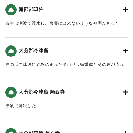
検討した松崎他（2015）によると6メートル強と推定してい
海部郡臼杵
る。
市中は津波で浸水し、言葉に出来ないような被害があった
｜固有コード:
00028030
（佐賀関史）。
｜固有コード:
00028031
大分郡今津留
沖の浜で津波に飲み込まれた柴山勘兵衛重成とその妻が流れ
着いた場所。この地も津波に襲われ人家も見えないという悲
惨な状況だった（大分の地震と津波）。
大分郡今津留 願西寺
｜固有コード:
00028023
津波で廃滅した。
｜固有コード:
00028024