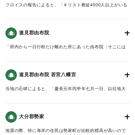
フロイスの報告によると、「キリスト教徒4000人以上がいる
高田には大きな川があり、波が１レグア（5.57キロ）以上の
上流域に入り込んで多くの家が倒壊し多数の人が死にまし
た。」という記述がある（大分の地震と津波）。
速見郡由布院
｜固有コード:
00028018
「府内から一日行程だけ離れた所にあった由布院〔そこには
かつて、我らの同僚司祭某が数年間その住民の改宗ために活
動し、漸次聖なる洗礼を授かった人々のために何らかの援助
をした〕と呼ばれた或る地方では、戦乱によって領国が荒廃
速見郡由布院 若宮八幡宮
されて以後、幾人かのキリシタンの残存者たちが留まってい
たが、魂の救済を得ることでは冷淡になって、このことにつ
当地の石碑によると、「慶長元年丙申年七月一日、以往地大
いて他の善良なキリシタンたちから非難を受けたにもかかわ
地震連日連夜、同七日夜風雨暴烈、椿山鳴動数回、終圻山
らず生活を改めなかった。同地に迫っている山の一部が、こ
崩、麓之馬場・八川之両村流亡、村墟唯土石積如山、人畜之
の地震によって。少数の者を除いて彼らのほとんどすべてを
逢其災害者不可枚挙」とあり、地震により山崩れが発生し、
圧死させた。以上のことは、これまで我らの司祭たちや、自
大分郡勢家
集落が流され、犠牲者も多かったということがわかる。
分の眼ですべてを見た、他の信頼に値する人々の書簡から集
めることができたものである。」
地震の際、特に海岸の住民は勢家町が比較的標高が高いので
｜固有コード:
00028020