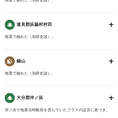
地震で崩れた（別府史談）。
｜固有コード:
00028005
速見郡浜脇村村田
地震で崩れた（別府史談）。
｜固有コード:
00028006
鍋山
地震で崩れた（別府史談）。
｜固有コード:
00028007
大分郡沖ノ浜
沖ノ浜で地震当時船宿を営んでいたプラスの証言に基づき、
当時長崎にいたルイス・フロイスが作成した報告に津波の様