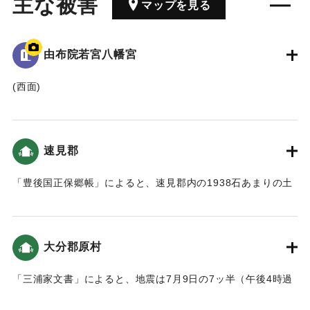
主な被害
マップを見る
由布院若宮八幡宮
(西面)
當乙丸村字宮園鎮坐*若宮八幡宮 弘仁十四癸夘年
四月耵奉鎮**豊前國宇佐八幡宮之御分霊也 例祭年年八月十五
日
速見郡
以幸奈良田之離宮為恆例 慶長元丙申年七月一日 以往地大
震連日連夜
「豊後国正保郷帳」によると、速見郡内の1938石あまりの土
同七日夜風雨暴烈 椿山鳴動數囬終坼崩 山麓之馬場八川之
地が、「大地震二滅地」したという記述がある。
両村流亡
村墟唯見土石積如山 人畜之逢其災害者 不可枚挙 我大神
｜固有コード:
00028042
之離宮亦罹其災
大分郡原村
各村之家屋田畑係其害者不少 加之秋稲不熟 人民大困苦
鳴呼時運之変
「三浦家文書」によると、地震は7月9日の7ッ半（午後4時過
(北面)
ぎ〜5時ごろ）に揺れだし、大津波が村を襲い、地割れが起き