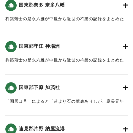
同 溝口庄平 藤原康吉
国東郡奈多 奈多八幡
た。至峰玄祝和尚は興禅院に一八年住んだ。）
同 加藤祐助 藤原信榮
【出典：以心伝心（平岡虎峰、1976）（挟間史談会 梅野敏明
杵築藩士の是永六雅が中世から近世の杵築の記録をまとめた
注)
氏の報告による）】
「豊城世譜」によると「奈多宮本社・拝殿・楼門や鳥居が残
*碑文では、坐の右側「人」は「口」で表記
す事なく津波により沈没しました。」という記述がある（大
**町誌 湯布院町別巻における碑文の写しでは、「耵奉鎮」の
｜固有コード:
00028046
分の地震と津波）。この地の津波高は都司他(2012)による
記載はない
国東郡守江 神場洲
と、7〜8ｍ、また松崎他(2016)によると、4〜5メートルと推
***町誌 湯布院町別巻における碑文の写しでは、「両岸」と記
定されている。
杵築藩士の是永六雅が中世から近世の杵築の記録をまとめた
載
「豊城世譜」によると
｜固有コード:
00028037
「（神場洲の内側は）天下無双の港でしたが津波によって海
＜碑文訳＞
底へ沈没してしまいました。」という記述がある（大分の地
（西面）
国東郡下原 加茂社
震と津波）。
当乙丸村宮園に鎮座する若宮八幡宮は弘仁十四年四月に、豊
この地の津波高は、羽鳥(1985)によると4〜5メートルと推定
前国宇佐八幡宮の御分霊として祭られた。毎年八月十五日に
「閑居口号」によると「昔より石の華表ありしが、慶長元年
されている。
幸祭が行われ、奈良田の離宮の恒例となった。慶長元年七月
７月の津波に打ち倒れ」という記述がある。この地の津波高
一日より、連日連夜大地震が起き、同七日夜より暴風雨とな
は、松崎他(2016)によると4メートル程度と推定されている。
｜固有コード:
00028038
り、椿山は数回鳴動したのちついに割け崩れ、山麓の馬場、
八川の両村は滅亡し、村の跡地は山の様に石が積まれたのみ
速見郡片野 納屋漁港
｜固有コード:
00028039