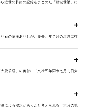
から近世の杵築の記録をまとめた「豊城世譜」に
・楼門や鳥居が残す事なく津波により沈没しまし
大分の地震と津波）。この地の津波高は都司他
、また松崎他(2016)によると、4〜5メートルと推
より石の華表ありしが、慶長元年７月の津波に打
この地の津波高は、松崎他(2016)によると4メ
る。
「大般若経」の奥付に「文禄五年丙申七月九日大
成、人畜ニ二千余死ス、前代未聞条書付申候畢、
云々」との記述がある。当地での津波の被害が記
地の津波被害は大きくなかったと考えられる。
津波による浸水があったと考えられる（大分の地