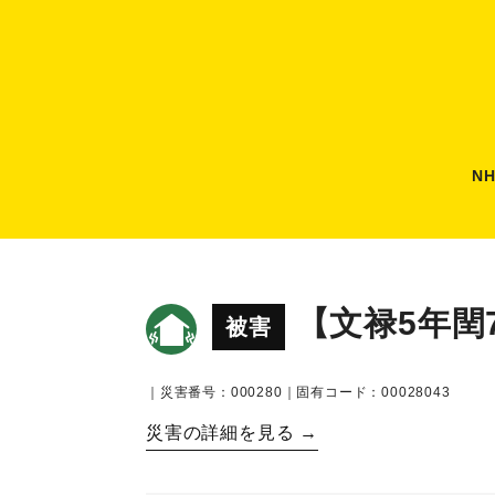
N
【文禄5年閏
被害
｜災害番号：000280｜固有コード：00028043
災害の詳細を見る →