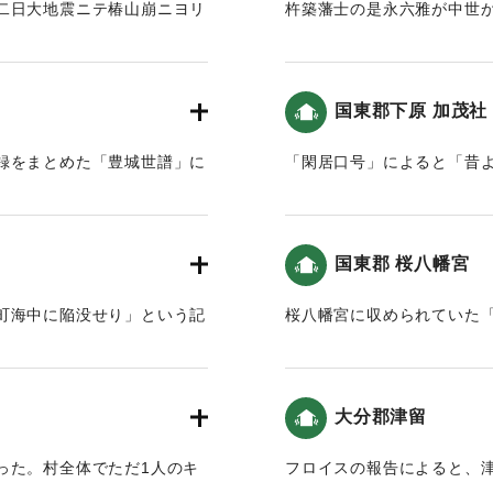
二日大地震ニテ椿山崩ニヨリ
杵築藩士の是永六雅が中世
よると「奈多宮本社・拝殿
二日、大地震にて椿山が崩壊
た。」という記述がある（
。至峰玄祝和尚は興禅院に一
(2012)によると、7〜8ｍ
国東郡下原 加茂社
定されている。
史談会 梅野敏明氏の報告によ
録をまとめた「豊城世譜」に
「閑居口号」によると「昔
｜固有コード:
00028037
ち倒れ」という記述がある。
波によって海底へ沈没してし
ートル程度と推定されてい
と津波）。
国東郡 桜八幡宮
｜固有コード:
00028039
5メートルと推定されている。
町海中に陥没せり」という記
桜八幡宮に収められていた
地震仕、豊後興浜悉ク海二
亦者興ノ浜計ニ一万人死ト
載されていないため、この
大分郡津留
｜固有コード:
00028041
った。村全体でただ1人のキ
フロイスの報告によると、