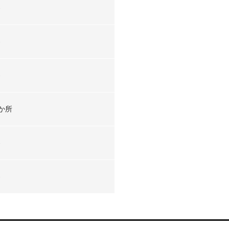
-
-
-
か所
-
-