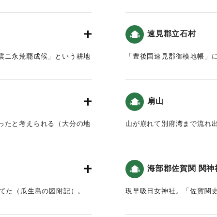
（大分の地震と津波）。
震と津波）。
震ニ永荒罷成候」という耕地
｜固有コード:
00028033
速見郡立石村
、「耵奉鎮」の記載はない
、「両岸」と記載
震ニ永荒罷成候」という耕地
「豊後国速見郡御検地帳」
があった。
｜固有コード:
00028035
年四月に、豊前国宇佐八幡宮
扇山
祭が行われ、奈良田の離宮の
ったと考えられる（大分の地
山が崩れて別府湾まで流れ
夜大地震が起き、同七日夜よ
に割け崩れ、山麓の馬場、八
｜固有コード:
00028028
まれたのみとなった。この災
きなかった。また、当離宮に
海部郡佐賀関 関神
に遭った各村の家屋、田畑も
弊した。ああ、運命の変わり
建てた（瓜生島の図附記）。
現早吸日女神社。「佐賀関
に浸かった。」という記述が
2012）、また、社殿の位置