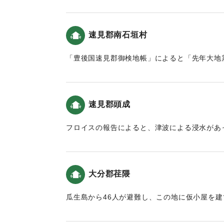
リスト教徒だけが助かった」という記述がある
「豊後国速見郡御検地帳」によると「先年大地
注)
があった。
*碑文では、坐の右側「人」は「口」で表記
速見郡南石垣村
**町誌 湯布院町別巻における碑文の写しでは
｜固有コード:
00028032
***町誌 湯布院町別巻における碑文の写しでは
「豊後国速見郡御検地帳」によると「先年大地
があった。
＜碑文訳＞
（西面）
｜固有コード:
00028034
当乙丸村宮園に鎮座する若宮八幡宮は弘仁十四
速見郡頭成
の御分霊として祭られた。毎年八月十五日に幸
フロイスの報告によると、津波による浸水があ
恒例となった。慶長元年七月一日より、連日連
震と津波）。
り暴風雨となり、椿山は数回鳴動したのちつい
川の両村は滅亡し、村の跡地は山の様に石が積
｜固有コード:
00028036
害に遭った者はあまりにも多く数えることがで
大分郡荏隈
もこの災害が及んだ。加えて、この災害の被害
少なくなく、秋には稲は不熟で、人民は大変困
瓜生島から46人が避難し、この地に仮小屋を
目である。
（北面）
｜固有コード:
00028029