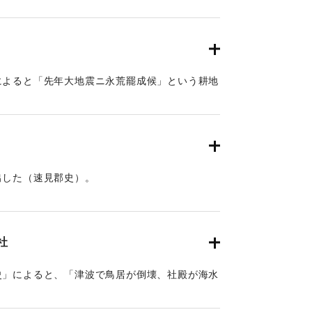
によると「先年大地震ニ永荒罷成候」という耕地
出した（速見郡史）。
社
史」によると、「津波で鳥居が倒壊、社殿が海水
ある。この地の津波高は10.6ｍ（都司他
の変遷を検討した松崎他（2015）によると6メ