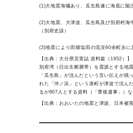
(1)大地震海嘯あり、瓜生島遂に海底に
(2)大地震、大津波、瓜生島及び別府村
（別府史談）
(3)地震により田畑塩田の流没60余町
【出典：大分県災害誌 資料篇（1952）】
別府湾（日出生断層帯）を震源とする地
「瓜生島」が沈んだという言い伝えが残
れた「沖ノ浜」という港町が津波で沈んだ
るが807人とする資料（「豊後遺事」）
【出典：おおいたの地震と津波、日本被