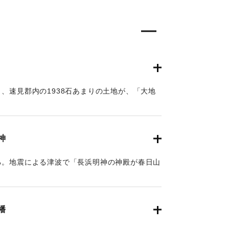
、速見郡内の1938石あまりの土地が、「大地
がある。
神
る。地震による津波で「長浜明神の神殿が春日山
司他(2012)によるとこの地の津波高は5ｍと推
幡