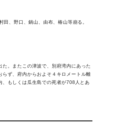
脇村田、野口、鍋山、由布、椿山等崩る。
出た。またこの津波で、別府湾内にあった
おらず、府内からおよそ４キロメートル離
、もしくは瓜生島での死者が708人とあ