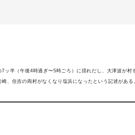
の7ッ半（午後4時過ぎ〜5時ごろ）に揺れだし、大津波が村
松崎、住吉の両村がなくなり塩浜になったという記述がある