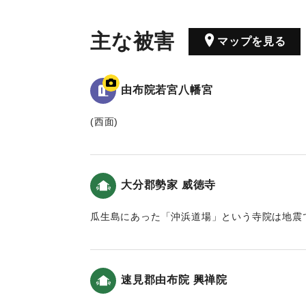
主な被害
マップを見る
由布院若宮八幡宮
(西面)
當乙丸村字宮園鎮坐*若宮八幡宮 弘仁十四癸
四月耵奉鎮**豊前國宇佐八幡宮之御分霊也 例
以幸奈良田之離宮為恆例 慶長元丙申年七月
大分郡勢家 威徳寺
同七日夜風雨暴烈 椿山鳴動數囬終坼崩 山
村墟唯見土石積如山 人畜之逢其災害者 不可
瓜生島にあった「沖浜道場」という寺院は地震
災
た。そんな中僧侶の周安の夢に、本尊は海辺に
各村之家屋田畑係其害者不少 加之秋稲不熟 
仏崎）というというので捜してみたら果たして
(北面)
を再建し、本尊を安置し、威徳寺という名前を
遷不人力所及 幸祭亦遂廃絶 安政四丁巳年
速見郡由布院 興禅院
にある古い五輪塔は、かつて島にあったものと
愁歎幸祭之廃絶年久 献田献金而新築離宮立川之