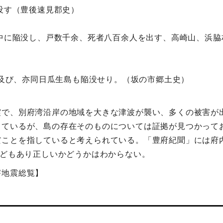
陥没す（豊後速見郡史）
海中に陥没し、戸数千余、死者八百余人を出す、高崎山、浜
歩に及び、亦同日瓜生島も陥没せり。（坂の市郷土史）
震で、別府湾沿岸の地域を大きな津波が襲い、多くの被害が
っているが、島の存在そのものについては証拠が見つかって
ことを指していると考えられている。「豊府紀聞」には府内
などもあり正しいかどうかはわからない。
害地震総覧】