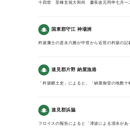
於此幸祭再興 㩀録此縁由石 以傳永世不朽
十四世 至峰玄祝大和尚 慶長改元丙申七月一
｜固有コード:
00028044
安政癸未年八月𠮷辰
殿堂ト共に殉職遷化一八年住ス
北乙丸村
（慶長元年（改元）丙申（ひのえさる）七月一
一 五札壹貫文目 溝口甚平
したことにより興禅院の殿堂と共に亡くなった
国東郡守江 神場洲
同村
八年住んだ。）
一 同 五百文目 加藤祐助
【出典：以心伝心（平岡虎峰、1976）（挟間
杵築藩士の是永六雅が中世から近世の杵築の記
(南面)
る）】
よると
一 五札貮貫文目 南乙丸村 衛藤市郎
「（神場洲の内側は）天下無双の港でしたが津
一 同 六百文目 同村 溝口庄平
｜固有コード:
00028046
まいました。」という記述がある（大分の地震
一 同 八百ノ拾文目 荒木村 立川織平
速見郡片野 納屋漁港
この地の津波高は、羽鳥(1985)によると4〜
字中川西町
一 田 壹坪 北乙丸村 渡邉善左ヱ門
「杵築郷土史」によると、「納屋御堂の地数十
｜固有コード:
00028038
(東面)
述がある。
大宮司 立川陸奥正源義光
村正 衛藤市郎 藤原秀信
｜固有コード:
00028040
速見郡浜脇
世話人 溝口甚平 藤原方重
同 溝口庄平 藤原康吉
フロイスの報告によると「津波による浸水があ
同 加藤祐助 藤原信榮