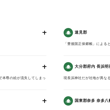
速見郡
「豊後国正保郷帳」によると
夘年
震二滅地」したという記述
祭年年八月十五日
｜固有コード:
00028042
一日 以往地大震連日連夜
大分郡府内 長浜明
麓之馬場八川之両村流亡
枚挙 我大神之離宮亦罹其
で本尊の絵が流失してしまっ
現長浜神社だが社地が異な
ある（「威徳寺由来記」では
へ流れた」（豊府紀聞）。都
人民大困苦 鳴呼時運之変
あった。そこで沖の浜に道場
定されている。
つけた（豊陽古事談）。境内
左記之者
国東郡奈多 奈多八
｜固有コード:
00028045
伝えられている。
西岸***