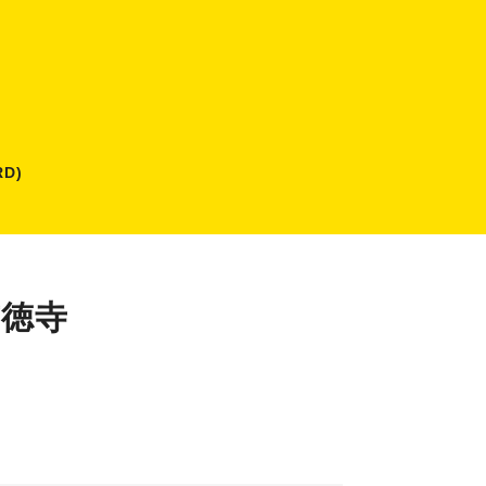
D)
威徳寺