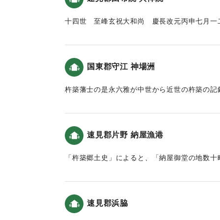
愁歎幸祭之廃絶年久 献田献金而新築離宮立川之
｜固有コード:
00028043
於此幸祭再興 㩀録此縁由石 以傳永世不朽
十四世 至峰玄祝大和尚 慶長改元丙申七月一
安政癸未年八月𠮷辰
殿堂ト共に殉職遷化一八年住ス
北乙丸村
（慶長元年（改元）丙申（ひのえさる）七月一
一 五札壹貫文目 溝口甚平
したことにより興禅院の殿堂と共に亡くなった
国東郡守江 神場洲
同村
八年住んだ。）
一 同 五百文目 加藤祐助
【出典：以心伝心（平岡虎峰、1976）（挟間
杵築藩士の是永六雅が中世から近世の杵築の記
(南面)
る）】
よると
一 五札貮貫文目 南乙丸村 衛藤市郎
「（神場洲の内側は）天下無双の港でしたが津
一 同 六百文目 同村 溝口庄平
｜固有コード:
00028046
まいました。」という記述がある（大分の地震
一 同 八百ノ拾文目 荒木村 立川織平
速見郡片野 納屋漁港
この地の津波高は、羽鳥(1985)によると4〜
字中川西町
一 田 壹坪 北乙丸村 渡邉善左ヱ門
「杵築郷土史」によると、「納屋御堂の地数十
｜固有コード:
00028038
(東面)
述がある。
大宮司 立川陸奥正源義光
村正 衛藤市郎 藤原秀信
｜固有コード:
00028040
速見郡浜脇
世話人 溝口甚平 藤原方重
同 溝口庄平 藤原康吉