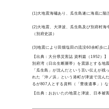
(1)大地震海嘯あり、瓜生島遂に海底に
(2)大地震、大津波、瓜生島及び別府村
（別府史談）
(3)地震により田畑塩田の流没60余町
【出典：大分県災害誌 資料篇（1952）】
別府湾（日出生断層帯）を震源とする地
「瓜生島」が沈んだという言い伝えが残
れた「沖ノ浜」という港町が津波で沈んだ
るが807人とする資料（「豊後遺事」）
【出典：おおいたの地震と津波、日本被