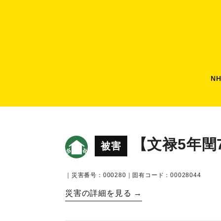
N
【文禄5年閏
被害
｜災害番号：000280｜固有コード：00028044
災害の詳細を見る →