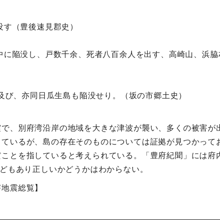
陥没す（豊後速見郡史）
海中に陥没し、戸数千余、死者八百余人を出す、高崎山、浜
歩に及び、亦同日瓜生島も陥没せり。（坂の市郷土史）
震で、別府湾沿岸の地域を大きな津波が襲い、多くの被害が
っているが、島の存在そのものについては証拠が見つかって
ことを指していると考えられている。「豊府紀聞」には府内
などもあり正しいかどうかはわからない。
害地震総覧】