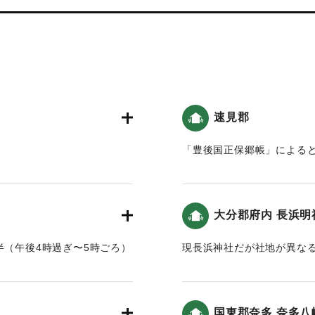
速見郡
「豊後国正保郷帳」によると
夘年
震二滅地」したという記述
祭年年八月十五日
｜固有コード:
00028042
一日 以往地大震連日連夜
大分郡府内 長浜明
麓之馬場八川之両村流亡
枚挙 我大神之離宮亦罹其
半（午後4時過ぎ〜5時ごろ）
現長浜神社だが社地が異な
。そのため120石の村高が
へ流れた」（豊府紀聞）。都
人民大困苦 鳴呼時運之変
両村がなくなり塩浜になった
定されている。
左記之者
国東郡奈多 奈多八