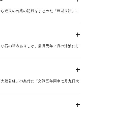
から近世の杵築の記録をまとめた「豊城世譜」に
・楼門や鳥居が残す事なく津波により沈没しまし
大分の地震と津波）。この地の津波高は都司他
、また松崎他(2016)によると、4〜5メートルと推
より石の華表ありしが、慶長元年７月の津波に打
この地の津波高は、松崎他(2016)によると4メ
る。
「大般若経」の奥付に「文禄五年丙申七月九日大
成、人畜ニ二千余死ス、前代未聞条書付申候畢、
云々」との記述がある。当地での津波の被害が記
地の津波被害は大きくなかったと考えられる。