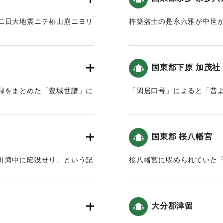
｜固有コード:
00028045
西岸***
二日大地震ニテ椿山崩ニヨリ
杵築藩士の是永六雅が中世
よると「奈多宮本社・拝殿
二日、大地震にて椿山が崩壊
た。」という記述がある（
。至峰玄祝和尚は興禅院に一
(2012)によると、7〜8ｍ
国東郡下原 加茂社
定されている。
史談会 梅野敏明氏の報告によ
録をまとめた「豊城世譜」に
「閑居口号」によると「昔
｜固有コード:
00028037
ち倒れ」という記述がある。
波によって海底へ沈没してし
ートル程度と推定されてい
と津波）。
国東郡 桜八幡宮
｜固有コード:
00028039
5メートルと推定されている。
町海中に陥没せり」という記
桜八幡宮に収められていた
地震仕、豊後興浜悉ク海二
亦者興ノ浜計ニ一万人死ト
載されていないため、この
大分郡津留
｜固有コード:
00028041