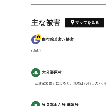
主な被害
マップを見る
由布院若宮八幡宮
(西面)
當乙丸村字宮園鎮坐*若宮八幡宮 弘仁十四癸
四月耵奉鎮**豊前國宇佐八幡宮之御分霊也 例
以幸奈良田之離宮為恆例 慶長元丙申年七月
大分郡原村
同七日夜風雨暴烈 椿山鳴動數囬終坼崩 山
村墟唯見土石積如山 人畜之逢其災害者 不可
「三浦家文書」によると、地震は7月9日の7ッ
災
に揺れだし、大津波が村を襲い、地割れが起きた
各村之家屋田畑係其害者不少 加之秋稲不熟 
32石に減少、海岸に近い近隣の松崎、住吉の
(北面)
という記述がある。
遷不人力所及 幸祭亦遂廃絶 安政四丁巳年
速見郡由布院 興禅院