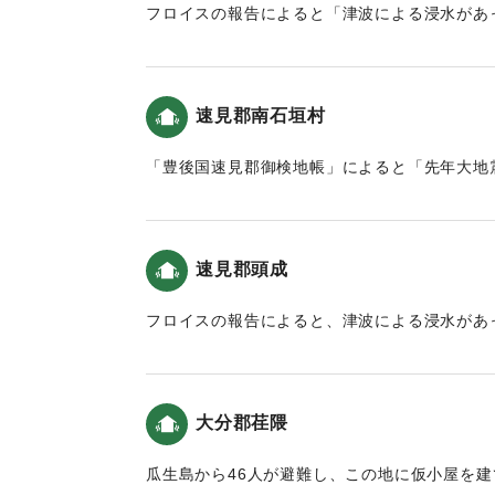
フロイスの報告によると「津波による浸水があ
同 加藤祐助 藤原信榮
リスト教徒だけが助かった」という記述がある
「豊後国速見郡御検地帳」によると「先年大地
注)
があった。
*碑文では、坐の右側「人」は「口」で表記
速見郡南石垣村
**町誌 湯布院町別巻における碑文の写しでは
｜固有コード:
00028032
***町誌 湯布院町別巻における碑文の写しでは
「豊後国速見郡御検地帳」によると「先年大地
があった。
＜碑文訳＞
（西面）
｜固有コード:
00028034
当乙丸村宮園に鎮座する若宮八幡宮は弘仁十四
速見郡頭成
の御分霊として祭られた。毎年八月十五日に幸
フロイスの報告によると、津波による浸水があ
恒例となった。慶長元年七月一日より、連日連
震と津波）。
り暴風雨となり、椿山は数回鳴動したのちつい
川の両村は滅亡し、村の跡地は山の様に石が積
｜固有コード:
00028036
害に遭った者はあまりにも多く数えることがで
大分郡荏隈
もこの災害が及んだ。加えて、この災害の被害
少なくなく、秋には稲は不熟で、人民は大変困
瓜生島から46人が避難し、この地に仮小屋を
目である。