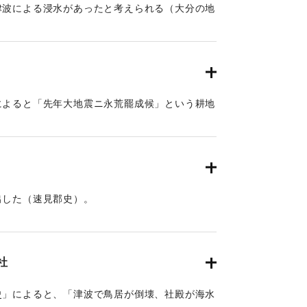
津波による浸水があったと考えられる（大分の地
によると「先年大地震ニ永荒罷成候」という耕地
出した（速見郡史）。
社
史」によると、「津波で鳥居が倒壊、社殿が海水