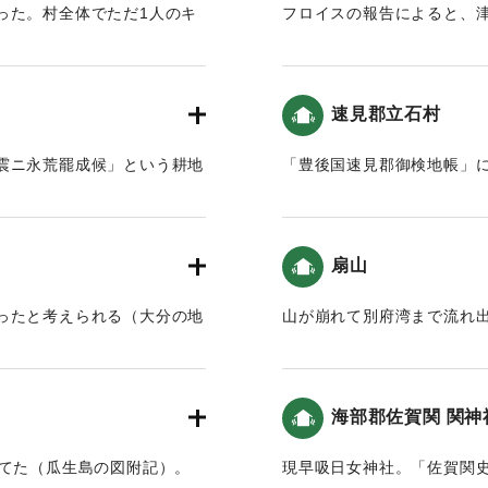
った。村全体でただ1人のキ
フロイスの報告によると、
（大分の地震と津波）。
震と津波）。
震ニ永荒罷成候」という耕地
｜固有コード:
00028033
速見郡立石村
、「耵奉鎮」の記載はない
、「両岸」と記載
震ニ永荒罷成候」という耕地
「豊後国速見郡御検地帳」
があった。
｜固有コード:
00028035
年四月に、豊前国宇佐八幡宮
扇山
祭が行われ、奈良田の離宮の
ったと考えられる（大分の地
山が崩れて別府湾まで流れ
夜大地震が起き、同七日夜よ
に割け崩れ、山麓の馬場、八
｜固有コード:
00028028
まれたのみとなった。この災
きなかった。また、当離宮に
海部郡佐賀関 関神
に遭った各村の家屋、田畑も
弊した。ああ、運命の変わり
建てた（瓜生島の図附記）。
現早吸日女神社。「佐賀関