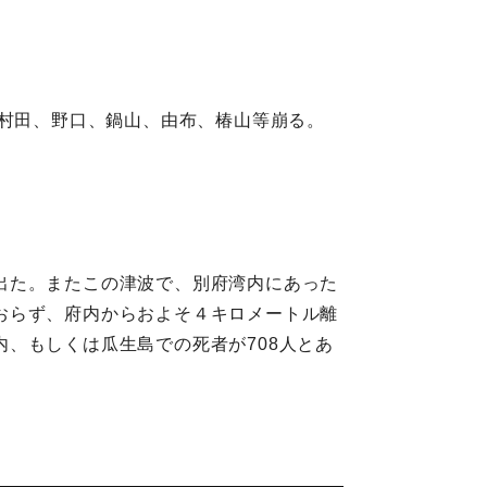
脇村田、野口、鍋山、由布、椿山等崩る。
出た。またこの津波で、別府湾内にあった
おらず、府内からおよそ４キロメートル離
、もしくは瓜生島での死者が708人とあ