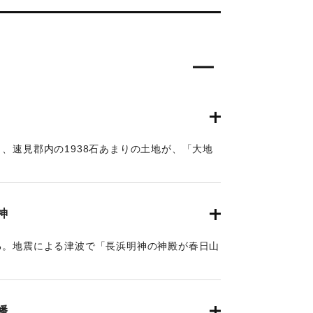
、速見郡内の1938石あまりの土地が、「大地
がある。
神
る。地震による津波で「長浜明神の神殿が春日山
司他(2012)によるとこの地の津波高は5ｍと推
幡