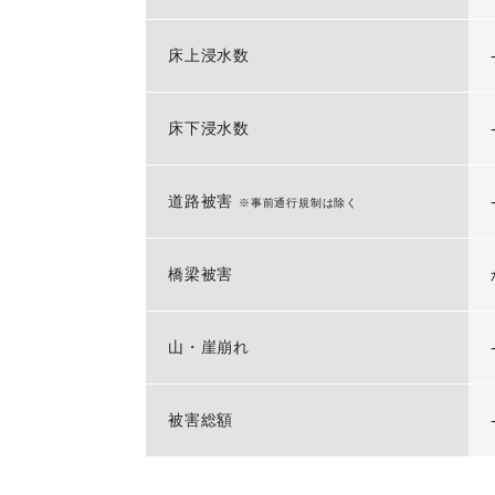
床上浸水数
床下浸水数
道路被害
※事前通行規制は除く
橋梁被害
山・崖崩れ
被害総額