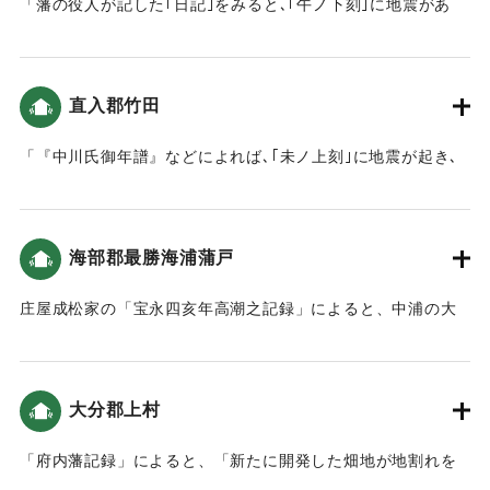
「藩の役人が記した｢日記｣をみると､｢午ノ下刻｣に地震があ
り､揺れは大きかったものの､大きな被害がなかったようです｡
また､津波のことも記されていません｡こうしたことから､現在
の大分県北部(豊前国）では､地震の揺れや津波による被害は
直入郡竹田
小さかったことがうかがえます。」（地球の歴史と人間の記
録 おおいたと「南海地震」）
「『中川氏御年譜』などによれば､｢未ノ上刻｣に地震が起き､
岡城の月見櫓が崩れたといいます。この他岡城の石垣が61ケ
｜固有コード:
00084039
所､塀は55ヶ所崩れました｡城下でも､侍屋敷や寺社､町家が崩
れましたが、ケガ人などはなかったとのことです。」（地球
海部郡最勝海浦蒲戸
の歴史と人間の記録 おおいたと「南海地震」）
庄屋成松家の「宝永四亥年高潮之記録」によると、中浦の大
｜固有コード:
00084040
島から蒲戸までは被害はなかった（宝永4年 安政元年 村の大
地震・大津波）。
大分郡上村
｜固有コード:
00084041
「府内藩記録」によると、「新たに開発した畑地が地割れを
起こし、そこから泥水が湧き出し、砂が上がってきた」（南