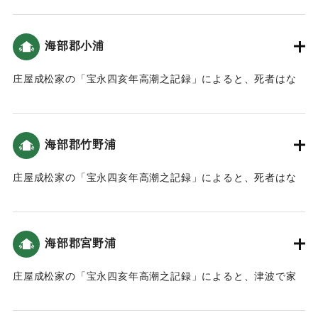
浦で死んだ。また、色利、中村、すか崎の人は、尾鼻の山に
またこの石段は津波が到達したことが彫られている。
走って登り、庄屋の与七郎はむねおしの山の8合目まで。東風
網代の人は広岡の山へ避難した。津波は本谷は尾鼻の下まで
海部郡小浦
｜固有コード:
00084004
入り込み、むねおしの下は坂口山ノ下まで潮が満ち、西谷は
廣岡の墓原まで潮が入り込んだ（宝永4年 安政元年 村の大地
庄屋成松家の「宝永四亥年高潮之記録」によると、死者はな
震・大津波）。
かった（宝永4年 安政元年 村の大地震・大津波）。10軒ほど
の家が沖に流された（南海トラフと大分）。
｜固有コード:
00084003
海部郡竹野浦
｜固有コード:
00084005
庄屋成松家の「宝永四亥年高潮之記録」によると、死者はな
かった（宝永4年 安政元年 村の大地震・大津波）。10軒ほど
の家が沖に流された（南海トラフと大分）。
海部郡宮野浦
｜固有コード:
00084006
庄屋成松家の「宝永四亥年高潮之記録」によると、津波で家
が浮いたものの、漁のための網を置き回したので、家財道具
は少しも流れなかった。この対処は人々から褒められた（宝