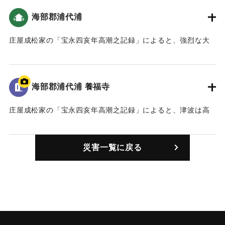
永4年 安政元年 村の大地震・大津波）。
海部郡浦代浦
｜固有コード:
00084007
庄屋成松家の「宝永四亥年高潮之記録」によると、強烈な大
津波に襲われ、村はほとんど水没した（おおいたの地震と津
波）。死者は18人。（宝永4年 安政元年 村の大地震・大津
波）。また、「４日の八ッ時頃、米水津の南の方で大きな音
海部郡浦代浦 養福寺
がすると、すぐに大きなゆれに襲われ、立っていられなかっ
た。」「八ッ時の下刻には、波が浦中に満ち、浦代浦は一面
庄屋成松家の「宝永四亥年高潮之記録」によると、津波は高
湖のようになった。」（南海トラフと大分）
台にある寺の石段を二段残す高さ（約11.5メートル）まで押
し寄せた（おおいたの地震と津波）。
｜固有コード:
00084001
災害一覧に戻る
｜固有コード:
00084002