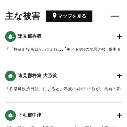
主な被害
マップを見る
速見郡杵築
「「杵築町役所日記｣によれば､｢午ノ下刻｣の地震の後､夜中ま
で17～18回ほど揺れたといいます。城下の下町や六軒町で
は､ほとんどの家が壊れ、破損のない家はなかったといいま
す｡また､｢未刻｣から｢亥刻｣まで4回､翌5日の夜中に２回､合計
速見郡杵築 大形浜
6回｢汐」が満ち､だんだんと規模は小さくなったと記されてい
ます。」（地球の歴史と人間の記録 おおいたと「南海地
「杵築町役所日記」によると、津波の4回目の波が、風雨の影
震」）
響もあり、浜まで上がってきた（おおいたの地震と津波）。
｜固有コード:
00084037
｜固有コード:
00084038
下毛郡中津