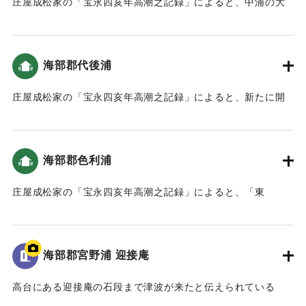
庄屋成松家の「宝永四亥年高潮之記録」によると、中浦の大
島から蒲戸までは被害はなかった（宝永4年 安政元年 村の大
地震・大津波）。
海部郡代後浦
｜固有コード:
00084010
庄屋成松家の「宝永四亥年高潮之記録」によると、新たに開
いた土地（新地）がかなり被害を受けた（宝永4年 安政元年
村の大地震・大津波）。
海部郡色利浦
｜固有コード:
00084011
庄屋成松家の「宝永四亥年高潮之記録」によると、「東
（風）網代は広岡の山、本谷は尾花の下、峰押山の下は坂口
まで潮が満ち、西谷は広岡の下墓原まで潮が差し込みまし
た。」とあり、内陸部まで津波が押し寄せたことがわかる
海部郡宮野浦 迎接庵
（おおいたの地震と津波）。家財道具、屋敷、畑などが流さ
れた。死者は2人（宝永4年 安政元年 村の大地震・大津波）。
高台にある迎接庵の石段まで津波が来たと伝えられている
ただし「色利浦文書 旧記」によると、そのうちの1人は宮野
（おおいたの地震と津波）。