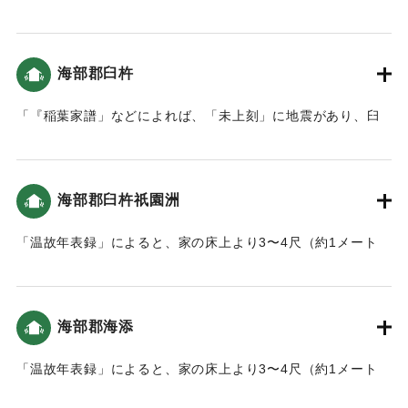
年、本町に枡形より臼坪蟹田までの間に新規に大土手を作る
よう命令し、土手下の大明神松ヶ鼻へ続き本道が出来まし
た。」とあり、津波の後、その対策のための堤防を築くこと
海部郡臼杵
になった（おおいたの地震と津波）。
「『稲葉家譜」などによれば、「未上刻」に地震があり、臼
｜固有コード:
00084018
杵城の隅櫓などが崩れたそうです。およそ２時間後には１丈
(1.8メートル)あまりの津波が襲来し、平地は一面海になった
といいます。船で逃げた人々は、津波のため亡くなりまし
海部郡臼杵祇園洲
た。以後は、山へ登ることとし、遠くを見る番人を置き、津
波の時は太鼓で知らせるようにしました。（南海トラフと大
「温故年表録」によると、家の床上より3〜4尺（約1メート
分）」
ル〜1.2メートル）潮が上がった。当時すぐ側が海だったこの
地は、人の高さぐらいの津波が来た（おおいたの地震と津
｜固有コード:
00084019
波）。
海部郡海添
｜固有コード:
00084020
「温故年表録」によると、家の床上より3〜4尺（約1メート
ル〜1.2メートル）潮が上がった。当時すぐ側が海だったこの