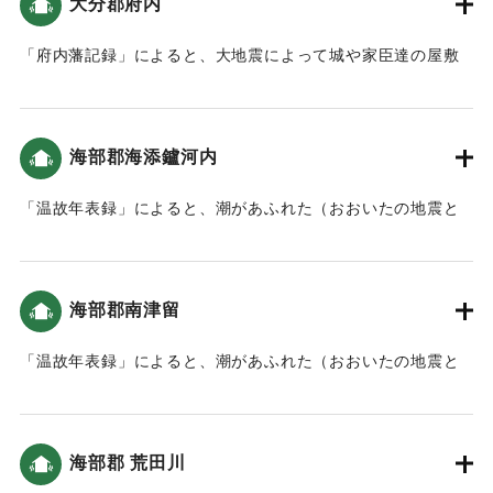
大分郡府内
｜固有コード:
00084030
「府内藩記録」によると、大地震によって城や家臣達の屋敷
など、建物が壊れる被害が出た。津波は大きくなかったもの
の、2回波が押し寄せた（おおいたの地震と津波）。
「「萬覚帳｣(府内藩記録)によれば､｢午之下刻｣に地震があり､
海部郡海添鑪河内
府内城の建物や石垣などが大破｡城下の寺社や町家も大破し､
亡くなる人もいました」（地球の歴史と人間の記録 おおいた
「温故年表録」によると、潮があふれた（おおいたの地震と
と「南海地震」）領内では地割れも発生した。（南海トラフ
津波）。
と大分）。
｜固有コード:
00084023
｜固有コード:
00084031
海部郡南津留
「温故年表録」によると、潮があふれた（おおいたの地震と
津波）。川をさかのぼり、内陸まで被害を及ぼしたと考えら
れる。
海部郡 荒田川
｜固有コード:
00084024