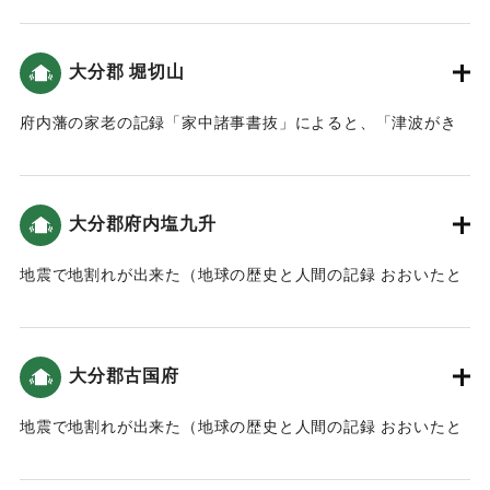
海トラフと大分）。
大分郡 堀切山
｜固有コード:
00084033
府内藩の家老の記録「家中諸事書抜」によると、「津波がき
たため、家中・町人達は上野原・堀切山に逃れた」（南海ト
ラフと大分）。
大分郡府内塩九升
｜固有コード:
00084034
地震で地割れが出来た（地球の歴史と人間の記録 おおいたと
「南海地震」）。
｜固有コード:
00084035
大分郡古国府
地震で地割れが出来た（地球の歴史と人間の記録 おおいたと
「南海地震」）。