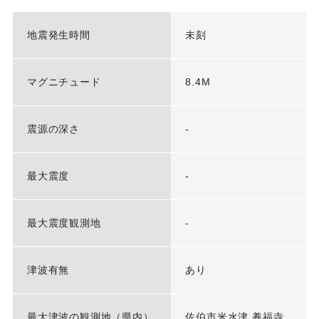
地震発生時間
未刻
マグニチュード
8.4M
震源の深さ
-
最大震度
-
最大震度観測地
-
津波有無
あり
最大津波の観測地（県内）
佐伯市米水津 養福寺