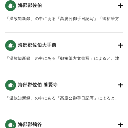
海部郡佐伯
｜固有コード:
00084014
「温故知新録」の中にある「高慶公御手日記写」「御祐筆方
覚書写」によると、津波は7回も佐伯 に入り込んだ。9尺（約
2.7メートル）〜1丈（約3メートル）のところもあった。津波
による死者は町人が4人（1人が女性）、海辺（在浦）の者が
海部郡佐伯大手前
18人だった（おおいたの地震と津波）。地震後の対応として
特筆すべきは「地震がやんだ後に津波が来るので、家中や城
「温故知新録」の中にある「御祐筆方覚書写」によると、津
下の人々に山などへ逃げるよう知らせた。」「佐伯城内への
波の高さは5尺（約1.5メートル）だった（おおいたの地震と
避難も認め、いずれにしてもケガのないように、火の元を用
津波）。
心して避難することを指示。」「城内への避難をふまえ、粥
などを準備させた。」こと（南海トラフと大分）。なお、佐
海部郡佐伯 養賢寺
｜固有コード:
00084016
伯城内に大きな被害はなかったが、侍屋敷はかなりの被害が
あった。海辺（在浦）では486軒が地震、または津波で倒壊し
「温故知新録」の中にある「高慶公御手日記写」によると、
た。2468石1斗あまりの田畑が耕作ができなくなった。
地震による津波で大破した。
｜固有コード:
00084015
｜固有コード:
00084017
海部郡鶴谷