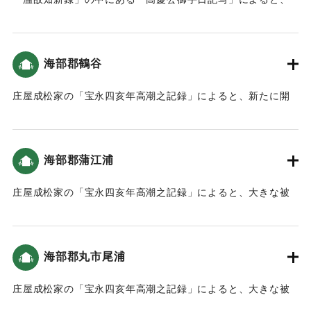
た。2468石1斗あまりの田畑が耕作ができなくなった。
地震による津波で大破した。
｜固有コード:
00084015
｜固有コード:
00084017
海部郡鶴谷
庄屋成松家の「宝永四亥年高潮之記録」によると、新たに開
いた土地（新地）がかなり被害を受けた（宝永4年 安政元年
村の大地震・大津波）。
海部郡蒲江浦
｜固有コード:
00084012
庄屋成松家の「宝永四亥年高潮之記録」によると、大きな被
害がでた（宝永4年 安政元年 村の大地震・大津波）。
｜固有コード:
00084008
海部郡丸市尾浦
庄屋成松家の「宝永四亥年高潮之記録」によると、大きな被
害がでた（宝永4年 安政元年 村の大地震・大津波）。