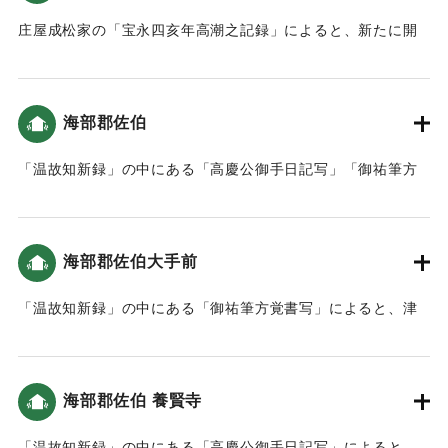
庄屋成松家の「宝永四亥年高潮之記録」によると、新たに開
いた土地（新地）がかなり被害を受けた（宝永4年 安政元年
村の大地震・大津波）。
海部郡佐伯
｜固有コード:
00084014
「温故知新録」の中にある「高慶公御手日記写」「御祐筆方
覚書写」によると、津波は7回も佐伯 に入り込んだ。9尺（約
2.7メートル）〜1丈（約3メートル）のところもあった。津波
による死者は町人が4人（1人が女性）、海辺（在浦）の者が
海部郡佐伯大手前
18人だった（おおいたの地震と津波）。地震後の対応として
特筆すべきは「地震がやんだ後に津波が来るので、家中や城
「温故知新録」の中にある「御祐筆方覚書写」によると、津
下の人々に山などへ逃げるよう知らせた。」「佐伯城内への
波の高さは5尺（約1.5メートル）だった（おおいたの地震と
避難も認め、いずれにしてもケガのないように、火の元を用
津波）。
心して避難することを指示。」「城内への避難をふまえ、粥
などを準備させた。」こと（南海トラフと大分）。なお、佐
海部郡佐伯 養賢寺
｜固有コード:
00084016
伯城内に大きな被害はなかったが、侍屋敷はかなりの被害が
あった。海辺（在浦）では486軒が地震、または津波で倒壊し
「温故知新録」の中にある「高慶公御手日記写」によると、