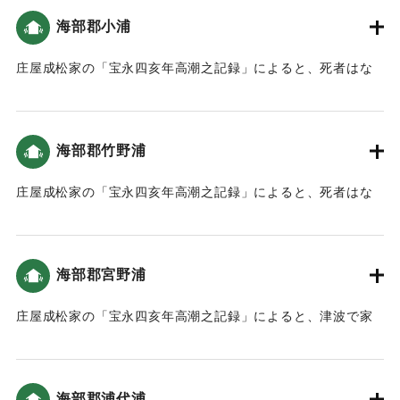
網代の人は広岡の山へ避難した。津波は本谷は尾鼻の下まで
海部郡小浦
｜固有コード:
00084004
入り込み、むねおしの下は坂口山ノ下まで潮が満ち、西谷は
廣岡の墓原まで潮が入り込んだ（宝永4年 安政元年 村の大地
庄屋成松家の「宝永四亥年高潮之記録」によると、死者はな
震・大津波）。
かった（宝永4年 安政元年 村の大地震・大津波）。10軒ほど
の家が沖に流された（南海トラフと大分）。
｜固有コード:
00084003
海部郡竹野浦
｜固有コード:
00084005
庄屋成松家の「宝永四亥年高潮之記録」によると、死者はな
かった（宝永4年 安政元年 村の大地震・大津波）。10軒ほど
の家が沖に流された（南海トラフと大分）。
海部郡宮野浦
｜固有コード:
00084006
庄屋成松家の「宝永四亥年高潮之記録」によると、津波で家
が浮いたものの、漁のための網を置き回したので、家財道具
は少しも流れなかった。この対処は人々から褒められた（宝
永4年 安政元年 村の大地震・大津波）。
海部郡浦代浦