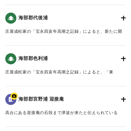
｜固有コード:
00084009
海部郡代後浦
庄屋成松家の「宝永四亥年高潮之記録」によると、新たに開
いた土地（新地）がかなり被害を受けた（宝永4年 安政元年
村の大地震・大津波）。
海部郡色利浦
｜固有コード:
00084011
庄屋成松家の「宝永四亥年高潮之記録」によると、「東
（風）網代は広岡の山、本谷は尾花の下、峰押山の下は坂口
まで潮が満ち、西谷は広岡の下墓原まで潮が差し込みまし
た。」とあり、内陸部まで津波が押し寄せたことがわかる
海部郡宮野浦 迎接庵
（おおいたの地震と津波）。家財道具、屋敷、畑などが流さ
れた。死者は2人（宝永4年 安政元年 村の大地震・大津波）。
高台にある迎接庵の石段まで津波が来たと伝えられている
ただし「色利浦文書 旧記」によると、そのうちの1人は宮野
（おおいたの地震と津波）。
浦で死んだ。また、色利、中村、すか崎の人は、尾鼻の山に
またこの石段は津波が到達したことが彫られている。
走って登り、庄屋の与七郎はむねおしの山の8合目まで。東風