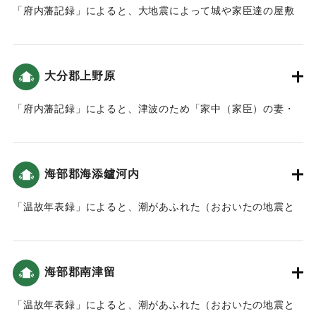
「府内藩記録」によると、大地震によって城や家臣達の屋敷
など、建物が壊れる被害が出た。津波は大きくなかったもの
の、2回波が押し寄せた（おおいたの地震と津波）。
「「萬覚帳｣(府内藩記録)によれば､｢午之下刻｣に地震があり､
大分郡上野原
府内城の建物や石垣などが大破｡城下の寺社や町家も大破し､
亡くなる人もいました」（地球の歴史と人間の記録 おおいた
「府内藩記録」によると、津波のため「家中（家臣）の妻・
と「南海地震」）領内では地割れも発生した。（南海トラフ
子供や町人達は上野原へ立ち退きました」とあり、上野方面
と大分）。
に避難したことがわかる（おおいたの地震と津波）。
｜固有コード:
00084031
海部郡海添鑪河内
｜固有コード:
00084032
「温故年表録」によると、潮があふれた（おおいたの地震と
津波）。
｜固有コード:
00084023
海部郡南津留
「温故年表録」によると、潮があふれた（おおいたの地震と