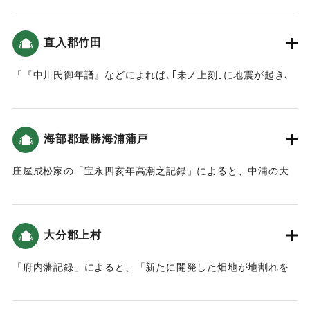
また､津波のことも記されていません｡こうしたことから､現在
の大分県北部(豊前国）では､地震の揺れや津波による被害は
直入郡竹田
小さかったことがうかがえます。」（地球の歴史と人間の記
録 おおいたと「南海地震」）
「『中川氏御年譜』などによれば､｢未ノ上刻｣に地震が起き､
岡城の月見櫓が崩れたといいます。この他岡城の石垣が61ケ
｜固有コード:
00084039
所､塀は55ヶ所崩れました｡城下でも､侍屋敷や寺社､町家が崩
れましたが、ケガ人などはなかったとのことです。」（地球
海部郡最勝海浦蒲戸
の歴史と人間の記録 おおいたと「南海地震」）
庄屋成松家の「宝永四亥年高潮之記録」によると、中浦の大
｜固有コード:
00084040
島から蒲戸までは被害はなかった（宝永4年 安政元年 村の大
地震・大津波）。
大分郡上村
｜固有コード:
00084041
「府内藩記録」によると、「新たに開発した畑地が地割れを
起こし、そこから泥水が湧き出し、砂が上がってきた」（南
海トラフと大分）。