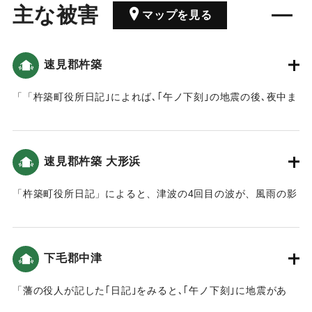
主な被害
マップを見る
速見郡杵築
「「杵築町役所日記｣によれば､｢午ノ下刻｣の地震の後､夜中ま
で17～18回ほど揺れたといいます。城下の下町や六軒町で
は､ほとんどの家が壊れ、破損のない家はなかったといいま
す｡また､｢未刻｣から｢亥刻｣まで4回､翌5日の夜中に２回､合計
速見郡杵築 大形浜
6回｢汐」が満ち､だんだんと規模は小さくなったと記されてい
ます。」（地球の歴史と人間の記録 おおいたと「南海地
「杵築町役所日記」によると、津波の4回目の波が、風雨の影
震」）
響もあり、浜まで上がってきた（おおいたの地震と津波）。
｜固有コード:
00084037
｜固有コード:
00084038
下毛郡中津
「藩の役人が記した｢日記｣をみると､｢午ノ下刻｣に地震があ
り､揺れは大きかったものの､大きな被害がなかったようです｡