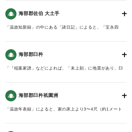
｜固有コード:
00084027
海部郡佐伯 大土手
「温故知新録」の中にある「諸日記」によると、「宝永四
年、本町に枡形より臼坪蟹田までの間に新規に大土手を作る
よう命令し、土手下の大明神松ヶ鼻へ続き本道が出来まし
た。」とあり、津波の後、その対策のための堤防を築くこと
海部郡臼杵
になった（おおいたの地震と津波）。
「『稲葉家譜」などによれば、「未上刻」に地震があり、臼
｜固有コード:
00084018
杵城の隅櫓などが崩れたそうです。およそ２時間後には１丈
(1.8メートル)あまりの津波が襲来し、平地は一面海になった
といいます。船で逃げた人々は、津波のため亡くなりまし
海部郡臼杵祇園洲
た。以後は、山へ登ることとし、遠くを見る番人を置き、津
波の時は太鼓で知らせるようにしました。（南海トラフと大
「温故年表録」によると、家の床上より3〜4尺（約1メート
分）」
ル〜1.2メートル）潮が上がった。当時すぐ側が海だったこの
地は、人の高さぐらいの津波が来た（おおいたの地震と津
｜固有コード:
00084019
波）。