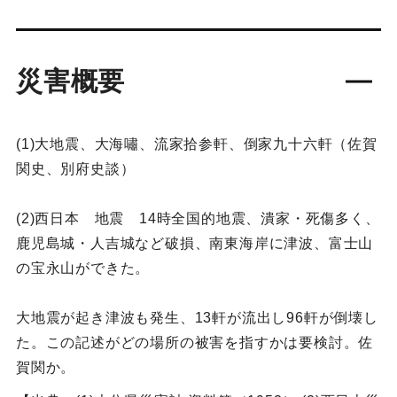
災害概要
(1)大地震、大海嘯、流家拾参軒、倒家九十六軒（佐賀
関史、別府史談）
(2)西日本 地震 14時全国的地震、潰家・死傷多く、
鹿児島城・人吉城など破損、南東海岸に津波、富士山
の宝永山ができた。
大地震が起き津波も発生、13軒が流出し96軒が倒壊し
た。この記述がどの場所の被害を指すかは要検討。佐
賀関か。