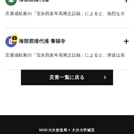
｜固有コード:
00084007
庄屋成松家の「宝永四亥年高潮之記録」によると、強烈な大
津波に襲われ、村はほとんど水没した（おおいたの地震と津
波）。死者は18人。（宝永4年 安政元年 村の大地震・大津
波）。また、「４日の八ッ時頃、米水津の南の方で大きな音
海部郡浦代浦 養福寺
がすると、すぐに大きなゆれに襲われ、立っていられなかっ
た。」「八ッ時の下刻には、波が浦中に満ち、浦代浦は一面
庄屋成松家の「宝永四亥年高潮之記録」によると、津波は高
湖のようになった。」（南海トラフと大分）
台にある寺の石段を二段残す高さ（約11.5メートル）まで押
し寄せた（おおいたの地震と津波）。
｜固有コード:
00084001
災害一覧に戻る
｜固有コード:
00084002
NHK大分放送局 × 大分大学減災