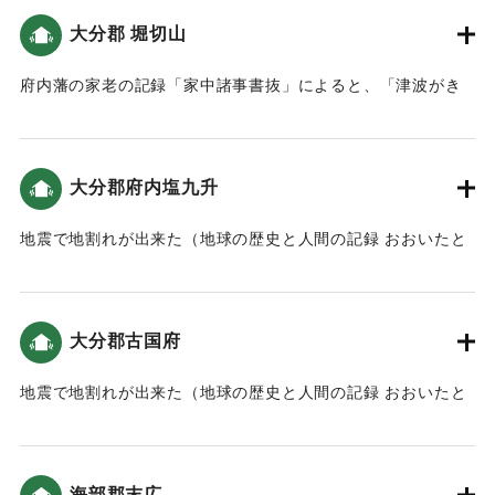
大分郡 堀切山
｜固有コード:
00084033
府内藩の家老の記録「家中諸事書抜」によると、「津波がき
たため、家中・町人達は上野原・堀切山に逃れた」（南海ト
ラフと大分）。
大分郡府内塩九升
｜固有コード:
00084034
地震で地割れが出来た（地球の歴史と人間の記録 おおいたと
「南海地震」）。
｜固有コード:
00084035
大分郡古国府
地震で地割れが出来た（地球の歴史と人間の記録 おおいたと
「南海地震」）。
｜固有コード:
00084036
海部郡末広