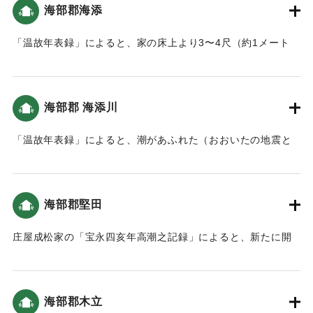
海部郡海添
｜固有コード:
00084020
「温故年表録」によると、家の床上より3〜4尺（約1メート
ル〜1.2メートル）潮が上がった。当時すぐ側が海だったこの
地は、人の高さぐらいの津波が来た（おおいたの地震と津
波）。
海部郡 海添川
｜固有コード:
00084021
「温故年表録」によると、潮があふれた（おおいたの地震と
津波）。
｜固有コード:
00084022
海部郡堅田
庄屋成松家の「宝永四亥年高潮之記録」によると、新たに開
いた土地（新地）がかなり被害を受けた（宝永4年 安政元年
村の大地震・大津波）。
海部郡木立
｜固有コード:
00084013