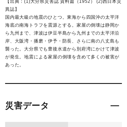
【出典：(1)大分県災害誌 資料篇（1952） (2)西日本災
異誌】
国内最大級の地震のひとつ。東海から四国沖の太平洋
海底の南海トラフを震源とする。家屋の倒壊は静岡か
ら九州まで、津波は伊豆半島から九州までの太平洋沿
岸、大阪湾・播磨・伊予・防長、さらに南の八丈島も
襲った。大分県でも豊後水道から別府湾にかけて津波
が発生。地震による家屋の倒壊を含めて多くの被害が
あった。
災害データ