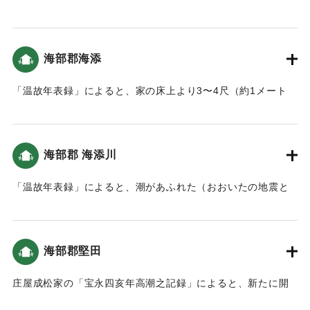
分）」
ル〜1.2メートル）潮が上がった。当時すぐ側が海だったこの
地は、人の高さぐらいの津波が来た（おおいたの地震と津
｜固有コード:
00084019
波）。
海部郡海添
｜固有コード:
00084020
「温故年表録」によると、家の床上より3〜4尺（約1メート
ル〜1.2メートル）潮が上がった。当時すぐ側が海だったこの
地は、人の高さぐらいの津波が来た（おおいたの地震と津
波）。
海部郡 海添川
｜固有コード:
00084021
「温故年表録」によると、潮があふれた（おおいたの地震と
津波）。
｜固有コード:
00084022
海部郡堅田
庄屋成松家の「宝永四亥年高潮之記録」によると、新たに開
いた土地（新地）がかなり被害を受けた（宝永4年 安政元年