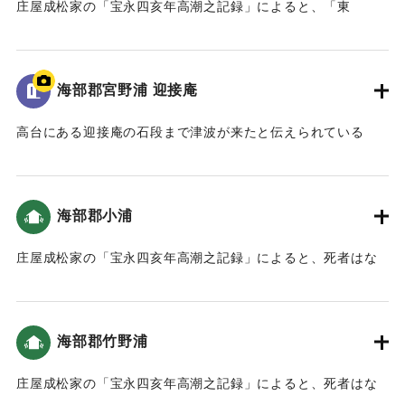
庄屋成松家の「宝永四亥年高潮之記録」によると、「東
（風）網代は広岡の山、本谷は尾花の下、峰押山の下は坂口
まで潮が満ち、西谷は広岡の下墓原まで潮が差し込みまし
た。」とあり、内陸部まで津波が押し寄せたことがわかる
海部郡宮野浦 迎接庵
（おおいたの地震と津波）。家財道具、屋敷、畑などが流さ
れた。死者は2人（宝永4年 安政元年 村の大地震・大津波）。
高台にある迎接庵の石段まで津波が来たと伝えられている
ただし「色利浦文書 旧記」によると、そのうちの1人は宮野
（おおいたの地震と津波）。
浦で死んだ。また、色利、中村、すか崎の人は、尾鼻の山に
またこの石段は津波が到達したことが彫られている。
走って登り、庄屋の与七郎はむねおしの山の8合目まで。東風
網代の人は広岡の山へ避難した。津波は本谷は尾鼻の下まで
海部郡小浦
｜固有コード:
00084004
入り込み、むねおしの下は坂口山ノ下まで潮が満ち、西谷は
廣岡の墓原まで潮が入り込んだ（宝永4年 安政元年 村の大地
庄屋成松家の「宝永四亥年高潮之記録」によると、死者はな
震・大津波）。
かった（宝永4年 安政元年 村の大地震・大津波）。10軒ほど
の家が沖に流された（南海トラフと大分）。
｜固有コード:
00084003
海部郡竹野浦
｜固有コード:
00084005
庄屋成松家の「宝永四亥年高潮之記録」によると、死者はな