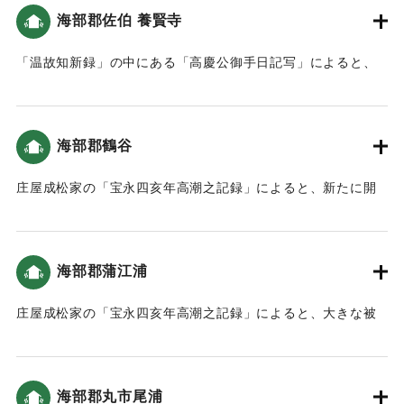
などを準備させた。」こと（南海トラフと大分）。なお、佐
海部郡佐伯 養賢寺
｜固有コード:
00084016
伯城内に大きな被害はなかったが、侍屋敷はかなりの被害が
あった。海辺（在浦）では486軒が地震、または津波で倒壊し
「温故知新録」の中にある「高慶公御手日記写」によると、
た。2468石1斗あまりの田畑が耕作ができなくなった。
地震による津波で大破した。
｜固有コード:
00084015
｜固有コード:
00084017
海部郡鶴谷
庄屋成松家の「宝永四亥年高潮之記録」によると、新たに開
いた土地（新地）がかなり被害を受けた（宝永4年 安政元年
村の大地震・大津波）。
海部郡蒲江浦
｜固有コード:
00084012
庄屋成松家の「宝永四亥年高潮之記録」によると、大きな被
害がでた（宝永4年 安政元年 村の大地震・大津波）。
｜固有コード:
00084008
海部郡丸市尾浦