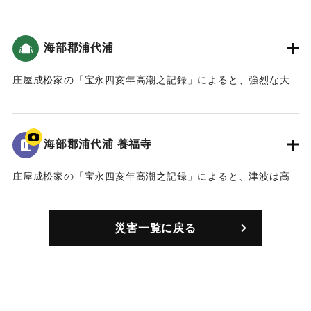
かった（宝永4年 安政元年 村の大地震・大津波）。10軒ほど
の家が沖に流された（南海トラフと大分）。
海部郡浦代浦
｜固有コード:
00084006
庄屋成松家の「宝永四亥年高潮之記録」によると、強烈な大
津波に襲われ、村はほとんど水没した（おおいたの地震と津
波）。死者は18人。（宝永4年 安政元年 村の大地震・大津
波）。また、「４日の八ッ時頃、米水津の南の方で大きな音
海部郡浦代浦 養福寺
がすると、すぐに大きなゆれに襲われ、立っていられなかっ
た。」「八ッ時の下刻には、波が浦中に満ち、浦代浦は一面
庄屋成松家の「宝永四亥年高潮之記録」によると、津波は高
湖のようになった。」（南海トラフと大分）
台にある寺の石段を二段残す高さ（約11.5メートル）まで押
し寄せた（おおいたの地震と津波）。
｜固有コード:
00084001
災害一覧に戻る
｜固有コード:
00084002