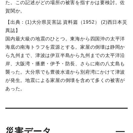
た。この記述がどの場所の被害を指すかは要検討。佐
賀関か。
【出典：(1)大分県災害誌 資料篇（1952） (2)西日本災
異誌】
国内最大級の地震のひとつ。東海から四国沖の太平洋
海底の南海トラフを震源とする。家屋の倒壊は静岡か
ら九州まで、津波は伊豆半島から九州までの太平洋沿
岸、大阪湾・播磨・伊予・防長、さらに南の八丈島も
襲った。大分県でも豊後水道から別府湾にかけて津波
が発生。地震による家屋の倒壊を含めて多くの被害が
あった。
災害データ