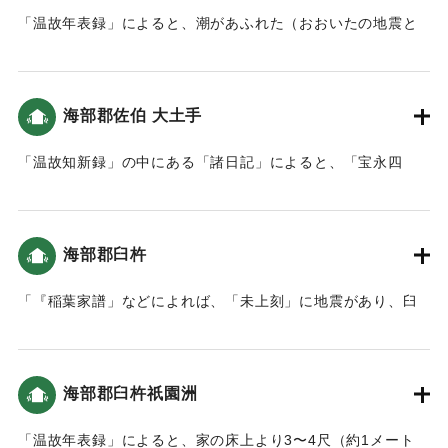
「温故年表録」によると、潮があふれた（おおいたの地震と
津波）。
｜固有コード:
00084027
海部郡佐伯 大土手
「温故知新録」の中にある「諸日記」によると、「宝永四
年、本町に枡形より臼坪蟹田までの間に新規に大土手を作る
よう命令し、土手下の大明神松ヶ鼻へ続き本道が出来まし
た。」とあり、津波の後、その対策のための堤防を築くこと
海部郡臼杵
になった（おおいたの地震と津波）。
「『稲葉家譜」などによれば、「未上刻」に地震があり、臼
｜固有コード:
00084018
杵城の隅櫓などが崩れたそうです。およそ２時間後には１丈
(1.8メートル)あまりの津波が襲来し、平地は一面海になった
といいます。船で逃げた人々は、津波のため亡くなりまし
海部郡臼杵祇園洲
た。以後は、山へ登ることとし、遠くを見る番人を置き、津
波の時は太鼓で知らせるようにしました。（南海トラフと大
「温故年表録」によると、家の床上より3〜4尺（約1メート