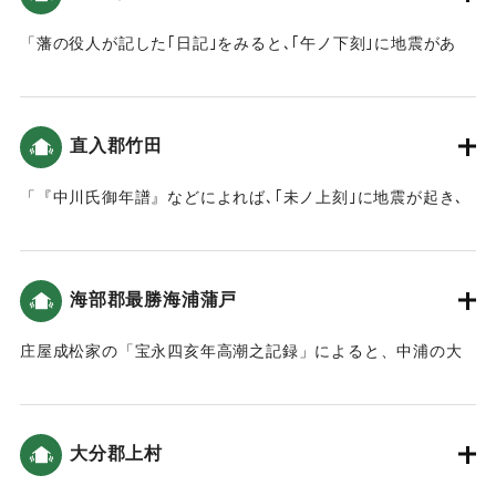
「藩の役人が記した｢日記｣をみると､｢午ノ下刻｣に地震があ
り､揺れは大きかったものの､大きな被害がなかったようです｡
また､津波のことも記されていません｡こうしたことから､現在
の大分県北部(豊前国）では､地震の揺れや津波による被害は
直入郡竹田
小さかったことがうかがえます。」（地球の歴史と人間の記
録 おおいたと「南海地震」）
「『中川氏御年譜』などによれば､｢未ノ上刻｣に地震が起き､
岡城の月見櫓が崩れたといいます。この他岡城の石垣が61ケ
｜固有コード:
00084039
所､塀は55ヶ所崩れました｡城下でも､侍屋敷や寺社､町家が崩
れましたが、ケガ人などはなかったとのことです。」（地球
海部郡最勝海浦蒲戸
の歴史と人間の記録 おおいたと「南海地震」）
庄屋成松家の「宝永四亥年高潮之記録」によると、中浦の大
｜固有コード:
00084040
島から蒲戸までは被害はなかった（宝永4年 安政元年 村の大
地震・大津波）。
大分郡上村
｜固有コード:
00084041