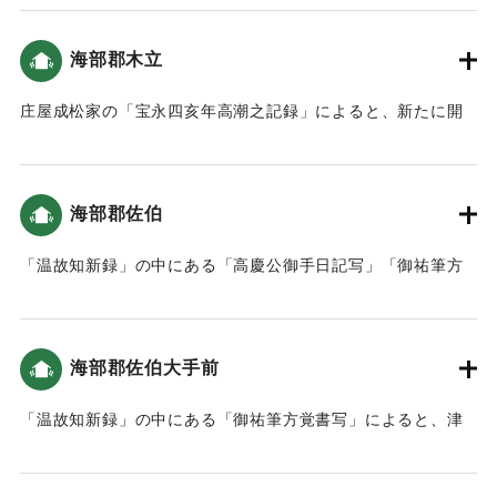
村の大地震・大津波）。
海部郡木立
｜固有コード:
00084013
庄屋成松家の「宝永四亥年高潮之記録」によると、新たに開
いた土地（新地）がかなり被害を受けた（宝永4年 安政元年
村の大地震・大津波）。
海部郡佐伯
｜固有コード:
00084014
「温故知新録」の中にある「高慶公御手日記写」「御祐筆方
覚書写」によると、津波は7回も佐伯 に入り込んだ。9尺（約
2.7メートル）〜1丈（約3メートル）のところもあった。津波
による死者は町人が4人（1人が女性）、海辺（在浦）の者が
海部郡佐伯大手前
18人だった（おおいたの地震と津波）。地震後の対応として
特筆すべきは「地震がやんだ後に津波が来るので、家中や城
「温故知新録」の中にある「御祐筆方覚書写」によると、津
下の人々に山などへ逃げるよう知らせた。」「佐伯城内への
波の高さは5尺（約1.5メートル）だった（おおいたの地震と
避難も認め、いずれにしてもケガのないように、火の元を用
津波）。
心して避難することを指示。」「城内への避難をふまえ、粥