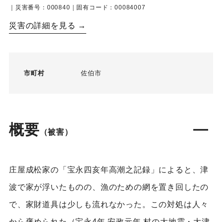
｜災害番号：000840｜固有コード：00084007
災害の詳細を見る →
市町村
佐伯市
概要
（被害）
庄屋成松家の「宝永四亥年高潮之記録」によると、津
波で家が浮いたものの、漁のための網を置き回したの
で、家財道具は少しも流れなかった。この対処は人々
から褒められた（宝永4年 安政元年 村の大地震・大津