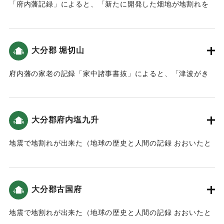
「府内藩記録」によると、「新たに開発した畑地が地割れを
起こし、そこから泥水が湧き出し、砂が上がってきた」（南
海トラフと大分）。
大分郡 堀切山
｜固有コード:
00084033
府内藩の家老の記録「家中諸事書抜」によると、「津波がき
たため、家中・町人達は上野原・堀切山に逃れた」（南海ト
ラフと大分）。
大分郡府内塩九升
｜固有コード:
00084034
地震で地割れが出来た（地球の歴史と人間の記録 おおいたと
「南海地震」）。
｜固有コード:
00084035
大分郡古国府
地震で地割れが出来た（地球の歴史と人間の記録 おおいたと