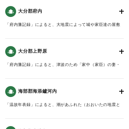
大分郡府内
｜固有コード:
00084030
「府内藩記録」によると、大地震によって城や家臣達の屋敷
など、建物が壊れる被害が出た。津波は大きくなかったもの
の、2回波が押し寄せた（おおいたの地震と津波）。
「「萬覚帳｣(府内藩記録)によれば､｢午之下刻｣に地震があり､
大分郡上野原
府内城の建物や石垣などが大破｡城下の寺社や町家も大破し､
亡くなる人もいました」（地球の歴史と人間の記録 おおいた
「府内藩記録」によると、津波のため「家中（家臣）の妻・
と「南海地震」）領内では地割れも発生した。（南海トラフ
子供や町人達は上野原へ立ち退きました」とあり、上野方面
と大分）。
に避難したことがわかる（おおいたの地震と津波）。
｜固有コード:
00084031
海部郡海添鑪河内
｜固有コード:
00084032
「温故年表録」によると、潮があふれた（おおいたの地震と
津波）。
｜固有コード:
00084023