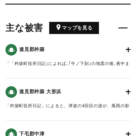
主な被害
マップを見る
速見郡杵築
「「杵築町役所日記｣によれば､｢午ノ下刻｣の地震の後､夜中ま
で17～18回ほど揺れたといいます。城下の下町や六軒町で
は､ほとんどの家が壊れ、破損のない家はなかったといいま
す｡また､｢未刻｣から｢亥刻｣まで4回､翌5日の夜中に２回､合計
速見郡杵築 大形浜
6回｢汐」が満ち､だんだんと規模は小さくなったと記されてい
ます。」（地球の歴史と人間の記録 おおいたと「南海地
「杵築町役所日記」によると、津波の4回目の波が、風雨の影
震」）
響もあり、浜まで上がってきた（おおいたの地震と津波）。
｜固有コード:
00084037
｜固有コード:
00084038
下毛郡中津