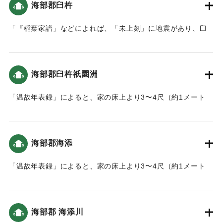
海部郡臼杵
になった（おおいたの地震と津波）。
「『稲葉家譜」などによれば、「未上刻」に地震があり、臼
｜固有コード:
00084018
杵城の隅櫓などが崩れたそうです。およそ２時間後には１丈
(1.8メートル)あまりの津波が襲来し、平地は一面海になった
といいます。船で逃げた人々は、津波のため亡くなりまし
海部郡臼杵祇園洲
た。以後は、山へ登ることとし、遠くを見る番人を置き、津
波の時は太鼓で知らせるようにしました。（南海トラフと大
「温故年表録」によると、家の床上より3〜4尺（約1メート
分）」
ル〜1.2メートル）潮が上がった。当時すぐ側が海だったこの
地は、人の高さぐらいの津波が来た（おおいたの地震と津
｜固有コード:
00084019
波）。
海部郡海添
｜固有コード:
00084020
「温故年表録」によると、家の床上より3〜4尺（約1メート
ル〜1.2メートル）潮が上がった。当時すぐ側が海だったこの
地は、人の高さぐらいの津波が来た（おおいたの地震と津
波）。
海部郡 海添川