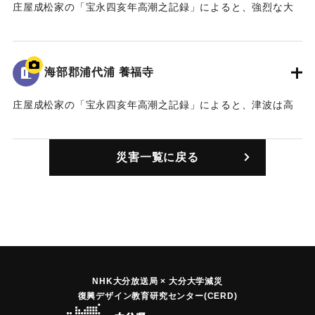
庄屋成松家の「宝永四亥年高潮之記録」によると、強烈な大
津波に襲われ、村はほとんど水没した（おおいたの地震と津
波）。死者は18人。（宝永4年 安政元年 村の大地震・大津
波）。また、「４日の八ッ時頃、米水津の南の方で大きな音
海部郡浦代浦 養福寺
がすると、すぐに大きなゆれに襲われ、立っていられなかっ
た。」「八ッ時の下刻には、波が浦中に満ち、浦代浦は一面
庄屋成松家の「宝永四亥年高潮之記録」によると、津波は高
湖のようになった。」（南海トラフと大分）
台にある寺の石段を二段残す高さ（約11.5メートル）まで押
し寄せた（おおいたの地震と津波）。
｜固有コード:
00084001
災害一覧に戻る
｜固有コード:
00084002
NHK大分放送局 × 大分大学減災
復興デザイン教育研究センター(CERD)