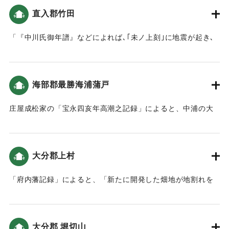
の大分県北部(豊前国）では､地震の揺れや津波による被害は
直入郡竹田
小さかったことがうかがえます。」（地球の歴史と人間の記
録 おおいたと「南海地震」）
「『中川氏御年譜』などによれば､｢未ノ上刻｣に地震が起き､
岡城の月見櫓が崩れたといいます。この他岡城の石垣が61ケ
｜固有コード:
00084039
所､塀は55ヶ所崩れました｡城下でも､侍屋敷や寺社､町家が崩
れましたが、ケガ人などはなかったとのことです。」（地球
海部郡最勝海浦蒲戸
の歴史と人間の記録 おおいたと「南海地震」）
庄屋成松家の「宝永四亥年高潮之記録」によると、中浦の大
｜固有コード:
00084040
島から蒲戸までは被害はなかった（宝永4年 安政元年 村の大
地震・大津波）。
大分郡上村
｜固有コード:
00084041
「府内藩記録」によると、「新たに開発した畑地が地割れを
起こし、そこから泥水が湧き出し、砂が上がってきた」（南
海トラフと大分）。
大分郡 堀切山
｜固有コード:
00084033