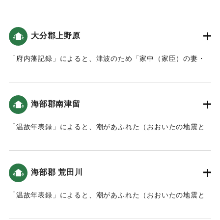
など、建物が壊れる被害が出た。津波は大きくなかったもの
の、2回波が押し寄せた（おおいたの地震と津波）。
「「萬覚帳｣(府内藩記録)によれば､｢午之下刻｣に地震があり､
大分郡上野原
府内城の建物や石垣などが大破｡城下の寺社や町家も大破し､
亡くなる人もいました」（地球の歴史と人間の記録 おおいた
「府内藩記録」によると、津波のため「家中（家臣）の妻・
と「南海地震」）領内では地割れも発生した。（南海トラフ
子供や町人達は上野原へ立ち退きました」とあり、上野方面
と大分）。
に避難したことがわかる（おおいたの地震と津波）。
｜固有コード:
00084031
海部郡南津留
｜固有コード:
00084032
「温故年表録」によると、潮があふれた（おおいたの地震と
津波）。川をさかのぼり、内陸まで被害を及ぼしたと考えら
れる。
海部郡 荒田川
｜固有コード:
00084024
「温故年表録」によると、潮があふれた（おおいたの地震と
津波）。