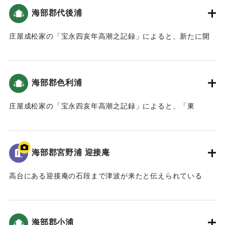
海部郡代後浦
｜固有コード:
00084010
庄屋成松家の「宝永四亥年高潮之記録」によると、新たに開
いた土地（新地）がかなり被害を受けた（宝永4年 安政元年
村の大地震・大津波）。
海部郡色利浦
｜固有コード:
00084011
庄屋成松家の「宝永四亥年高潮之記録」によると、「東
（風）網代は広岡の山、本谷は尾花の下、峰押山の下は坂口
まで潮が満ち、西谷は広岡の下墓原まで潮が差し込みまし
た。」とあり、内陸部まで津波が押し寄せたことがわかる
海部郡宮野浦 迎接庵
（おおいたの地震と津波）。家財道具、屋敷、畑などが流さ
れた。死者は2人（宝永4年 安政元年 村の大地震・大津波）。
高台にある迎接庵の石段まで津波が来たと伝えられている
ただし「色利浦文書 旧記」によると、そのうちの1人は宮野
（おおいたの地震と津波）。
浦で死んだ。また、色利、中村、すか崎の人は、尾鼻の山に
またこの石段は津波が到達したことが彫られている。
走って登り、庄屋の与七郎はむねおしの山の8合目まで。東風
網代の人は広岡の山へ避難した。津波は本谷は尾鼻の下まで
海部郡小浦
｜固有コード:
00084004