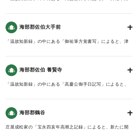
覚書写」によると、津波は7回も佐伯 に入り込んだ。9尺（約
2.7メートル）〜1丈（約3メートル）のところもあった。津波
による死者は町人が4人（1人が女性）、海辺（在浦）の者が
海部郡佐伯大手前
18人だった（おおいたの地震と津波）。地震後の対応として
特筆すべきは「地震がやんだ後に津波が来るので、家中や城
「温故知新録」の中にある「御祐筆方覚書写」によると、津
下の人々に山などへ逃げるよう知らせた。」「佐伯城内への
波の高さは5尺（約1.5メートル）だった（おおいたの地震と
避難も認め、いずれにしてもケガのないように、火の元を用
津波）。
心して避難することを指示。」「城内への避難をふまえ、粥
などを準備させた。」こと（南海トラフと大分）。なお、佐
海部郡佐伯 養賢寺
｜固有コード:
00084016
伯城内に大きな被害はなかったが、侍屋敷はかなりの被害が
あった。海辺（在浦）では486軒が地震、または津波で倒壊し
「温故知新録」の中にある「高慶公御手日記写」によると、
た。2468石1斗あまりの田畑が耕作ができなくなった。
地震による津波で大破した。
｜固有コード:
00084015
｜固有コード:
00084017
海部郡鶴谷
庄屋成松家の「宝永四亥年高潮之記録」によると、新たに開
いた土地（新地）がかなり被害を受けた（宝永4年 安政元年