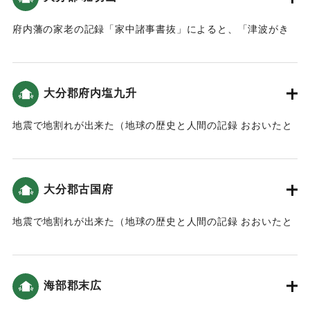
府内藩の家老の記録「家中諸事書抜」によると、「津波がき
たため、家中・町人達は上野原・堀切山に逃れた」（南海ト
ラフと大分）。
大分郡府内塩九升
｜固有コード:
00084034
地震で地割れが出来た（地球の歴史と人間の記録 おおいたと
「南海地震」）。
｜固有コード:
00084035
大分郡古国府
地震で地割れが出来た（地球の歴史と人間の記録 おおいたと
「南海地震」）。
｜固有コード:
00084036
海部郡末広