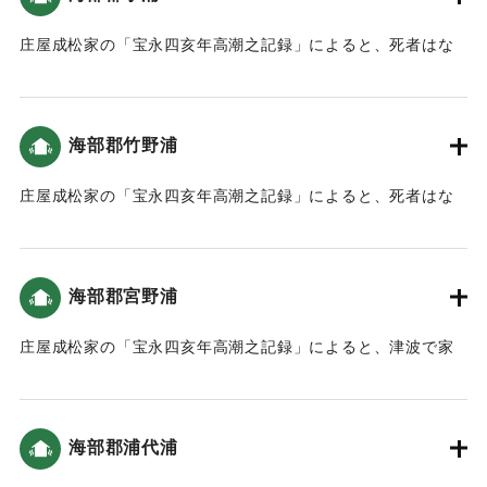
入り込み、むねおしの下は坂口山ノ下まで潮が満ち、西谷は
廣岡の墓原まで潮が入り込んだ（宝永4年 安政元年 村の大地
庄屋成松家の「宝永四亥年高潮之記録」によると、死者はな
震・大津波）。
かった（宝永4年 安政元年 村の大地震・大津波）。10軒ほど
の家が沖に流された（南海トラフと大分）。
｜固有コード:
00084003
海部郡竹野浦
｜固有コード:
00084005
庄屋成松家の「宝永四亥年高潮之記録」によると、死者はな
かった（宝永4年 安政元年 村の大地震・大津波）。10軒ほど
の家が沖に流された（南海トラフと大分）。
海部郡宮野浦
｜固有コード:
00084006
庄屋成松家の「宝永四亥年高潮之記録」によると、津波で家
が浮いたものの、漁のための網を置き回したので、家財道具
は少しも流れなかった。この対処は人々から褒められた（宝
永4年 安政元年 村の大地震・大津波）。
海部郡浦代浦
｜固有コード:
00084007