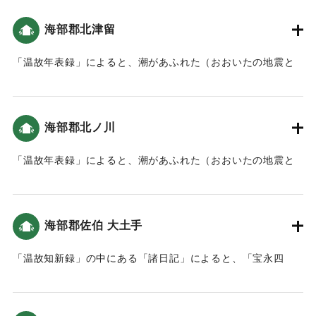
｜固有コード:
00084025
海部郡北津留
「温故年表録」によると、潮があふれた（おおいたの地震と
津波）。
｜固有コード:
00084026
海部郡北ノ川
「温故年表録」によると、潮があふれた（おおいたの地震と
津波）。
｜固有コード:
00084027
海部郡佐伯 大土手
「温故知新録」の中にある「諸日記」によると、「宝永四
年、本町に枡形より臼坪蟹田までの間に新規に大土手を作る
よう命令し、土手下の大明神松ヶ鼻へ続き本道が出来まし
た。」とあり、津波の後、その対策のための堤防を築くこと