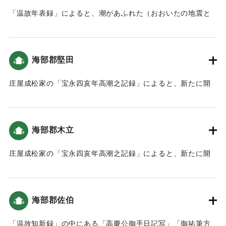
｜固有コード:
00084021
「温故年表録」によると、潮があふれた（おおいたの地震と
津波）。
｜固有コード:
00084022
海部郡堅田
庄屋成松家の「宝永四亥年高潮之記録」によると、新たに開
いた土地（新地）がかなり被害を受けた（宝永4年 安政元年
村の大地震・大津波）。
海部郡木立
｜固有コード:
00084013
庄屋成松家の「宝永四亥年高潮之記録」によると、新たに開
いた土地（新地）がかなり被害を受けた（宝永4年 安政元年
村の大地震・大津波）。
海部郡佐伯
｜固有コード:
00084014
「温故知新録」の中にある「高慶公御手日記写」「御祐筆方