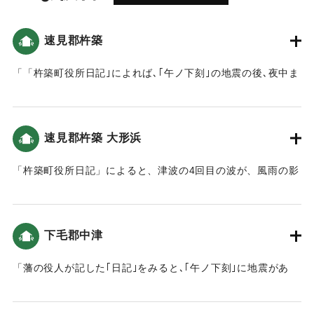
速見郡杵築
「「杵築町役所日記｣によれば､｢午ノ下刻｣の地震の後､夜中ま
で17～18回ほど揺れたといいます。城下の下町や六軒町で
は､ほとんどの家が壊れ、破損のない家はなかったといいま
す｡また､｢未刻｣から｢亥刻｣まで4回､翌5日の夜中に２回､合計
速見郡杵築 大形浜
6回｢汐」が満ち､だんだんと規模は小さくなったと記されてい
ます。」（地球の歴史と人間の記録 おおいたと「南海地
「杵築町役所日記」によると、津波の4回目の波が、風雨の影
震」）
響もあり、浜まで上がってきた（おおいたの地震と津波）。
｜固有コード:
00084037
｜固有コード:
00084038
下毛郡中津
「藩の役人が記した｢日記｣をみると､｢午ノ下刻｣に地震があ
り､揺れは大きかったものの､大きな被害がなかったようです｡
また､津波のことも記されていません｡こうしたことから､現在