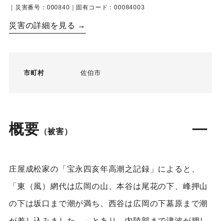
｜災害番号：000840｜固有コード：00084003
災害の詳細を見る →
市町村
佐伯市
概要
（被害）
庄屋成松家の「宝永四亥年高潮之記録」によると、
「東（風）網代は広岡の山、本谷は尾花の下、峰押山
の下は坂口まで潮が満ち、西谷は広岡の下墓原まで潮
が差し込みました。」とあり、内陸部まで津波が押し