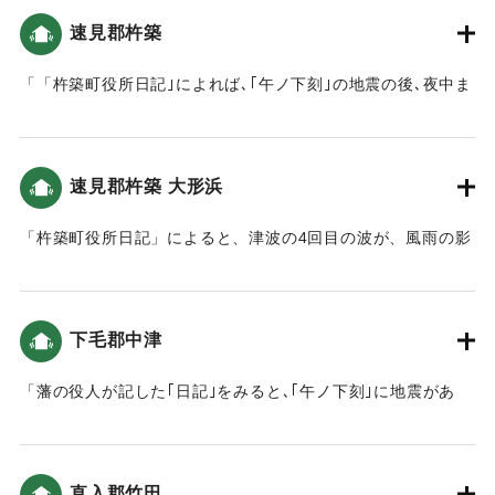
速見郡杵築
「「杵築町役所日記｣によれば､｢午ノ下刻｣の地震の後､夜中ま
で17～18回ほど揺れたといいます。城下の下町や六軒町で
は､ほとんどの家が壊れ、破損のない家はなかったといいま
す｡また､｢未刻｣から｢亥刻｣まで4回､翌5日の夜中に２回､合計
速見郡杵築 大形浜
6回｢汐」が満ち､だんだんと規模は小さくなったと記されてい
ます。」（地球の歴史と人間の記録 おおいたと「南海地
「杵築町役所日記」によると、津波の4回目の波が、風雨の影
震」）
響もあり、浜まで上がってきた（おおいたの地震と津波）。
｜固有コード:
00084037
｜固有コード:
00084038
下毛郡中津
「藩の役人が記した｢日記｣をみると､｢午ノ下刻｣に地震があ
り､揺れは大きかったものの､大きな被害がなかったようです｡
また､津波のことも記されていません｡こうしたことから､現在
の大分県北部(豊前国）では､地震の揺れや津波による被害は
直入郡竹田