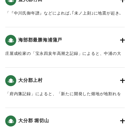
小さかったことがうかがえます。」（地球の歴史と人間の記
録 おおいたと「南海地震」）
「『中川氏御年譜』などによれば､｢未ノ上刻｣に地震が起き､
岡城の月見櫓が崩れたといいます。この他岡城の石垣が61ケ
｜固有コード:
00084039
所､塀は55ヶ所崩れました｡城下でも､侍屋敷や寺社､町家が崩
れましたが、ケガ人などはなかったとのことです。」（地球
海部郡最勝海浦蒲戸
の歴史と人間の記録 おおいたと「南海地震」）
庄屋成松家の「宝永四亥年高潮之記録」によると、中浦の大
｜固有コード:
00084040
島から蒲戸までは被害はなかった（宝永4年 安政元年 村の大
地震・大津波）。
大分郡上村
｜固有コード:
00084041
「府内藩記録」によると、「新たに開発した畑地が地割れを
起こし、そこから泥水が湧き出し、砂が上がってきた」（南
海トラフと大分）。
大分郡 堀切山
｜固有コード:
00084033