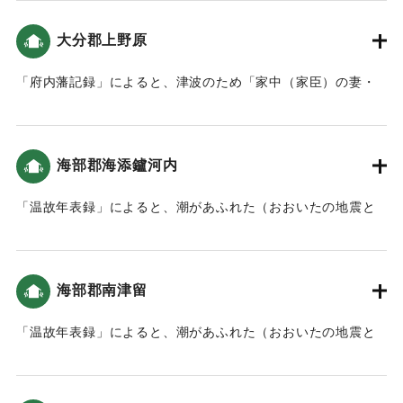
の、2回波が押し寄せた（おおいたの地震と津波）。
「「萬覚帳｣(府内藩記録)によれば､｢午之下刻｣に地震があり､
大分郡上野原
府内城の建物や石垣などが大破｡城下の寺社や町家も大破し､
亡くなる人もいました」（地球の歴史と人間の記録 おおいた
「府内藩記録」によると、津波のため「家中（家臣）の妻・
と「南海地震」）領内では地割れも発生した。（南海トラフ
子供や町人達は上野原へ立ち退きました」とあり、上野方面
と大分）。
に避難したことがわかる（おおいたの地震と津波）。
｜固有コード:
00084031
海部郡海添鑪河内
｜固有コード:
00084032
「温故年表録」によると、潮があふれた（おおいたの地震と
津波）。
｜固有コード:
00084023
海部郡南津留
「温故年表録」によると、潮があふれた（おおいたの地震と
津波）。川をさかのぼり、内陸まで被害を及ぼしたと考えら
れる。