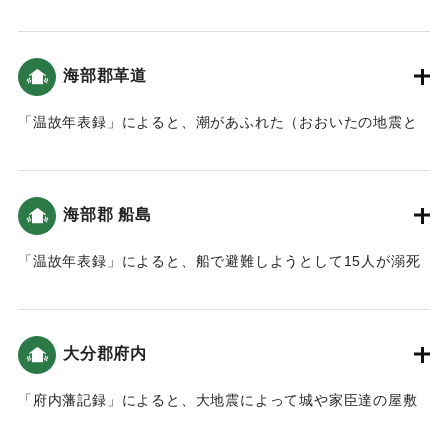
津波）。
｜固有コード:
00084028
海部郡革道
「温故年表録」によると、潮があふれた（おおいたの地震と
津波）。
｜固有コード:
00084029
海部郡 船島
「温故年表録」によると、船で避難しようとして15人が溺死
した。以降、地震の際は船での避難は禁止された（おおいた
の地震と津波）。
大分郡府内
｜固有コード:
00084030
「府内藩記録」によると、大地震によって城や家臣達の屋敷
など、建物が壊れる被害が出た。津波は大きくなかったもの