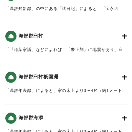
「温故知新録」の中にある「諸日記」によると、「宝永四
年、本町に枡形より臼坪蟹田までの間に新規に大土手を作る
よう命令し、土手下の大明神松ヶ鼻へ続き本道が出来まし
た。」とあり、津波の後、その対策のための堤防を築くこと
海部郡臼杵
になった（おおいたの地震と津波）。
「『稲葉家譜」などによれば、「未上刻」に地震があり、臼
｜固有コード:
00084018
杵城の隅櫓などが崩れたそうです。およそ２時間後には１丈
(1.8メートル)あまりの津波が襲来し、平地は一面海になった
といいます。船で逃げた人々は、津波のため亡くなりまし
海部郡臼杵祇園洲
た。以後は、山へ登ることとし、遠くを見る番人を置き、津
波の時は太鼓で知らせるようにしました。（南海トラフと大
「温故年表録」によると、家の床上より3〜4尺（約1メート
分）」
ル〜1.2メートル）潮が上がった。当時すぐ側が海だったこの
地は、人の高さぐらいの津波が来た（おおいたの地震と津
｜固有コード:
00084019
波）。
海部郡海添
｜固有コード:
00084020
「温故年表録」によると、家の床上より3〜4尺（約1メート