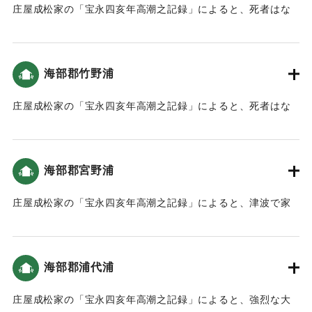
庄屋成松家の「宝永四亥年高潮之記録」によると、死者はな
かった（宝永4年 安政元年 村の大地震・大津波）。10軒ほど
の家が沖に流された（南海トラフと大分）。
海部郡竹野浦
｜固有コード:
00084005
庄屋成松家の「宝永四亥年高潮之記録」によると、死者はな
かった（宝永4年 安政元年 村の大地震・大津波）。10軒ほど
の家が沖に流された（南海トラフと大分）。
海部郡宮野浦
｜固有コード:
00084006
庄屋成松家の「宝永四亥年高潮之記録」によると、津波で家
が浮いたものの、漁のための網を置き回したので、家財道具
は少しも流れなかった。この対処は人々から褒められた（宝
永4年 安政元年 村の大地震・大津波）。
海部郡浦代浦
｜固有コード:
00084007
庄屋成松家の「宝永四亥年高潮之記録」によると、強烈な大