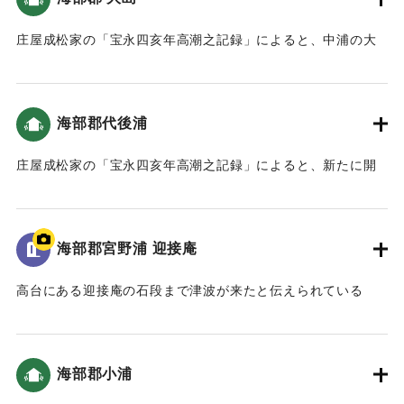
庄屋成松家の「宝永四亥年高潮之記録」によると、中浦の大
島から蒲戸までは被害はなかった（宝永4年 安政元年 村の大
地震・大津波）。
海部郡代後浦
｜固有コード:
00084010
庄屋成松家の「宝永四亥年高潮之記録」によると、新たに開
いた土地（新地）がかなり被害を受けた（宝永4年 安政元年
村の大地震・大津波）。
海部郡宮野浦 迎接庵
｜固有コード:
00084011
高台にある迎接庵の石段まで津波が来たと伝えられている
（おおいたの地震と津波）。
またこの石段は津波が到達したことが彫られている。
海部郡小浦
｜固有コード:
00084004