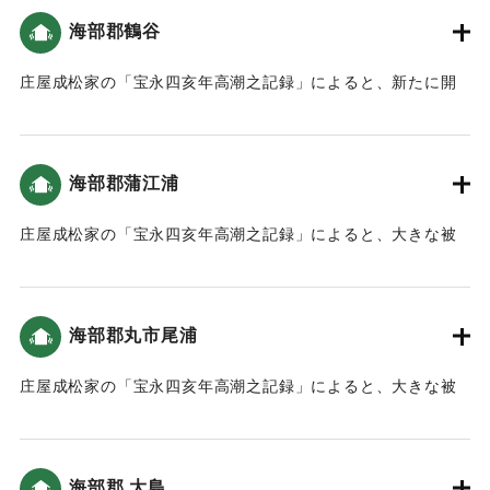
｜固有コード:
00084015
｜固有コード:
00084017
海部郡鶴谷
庄屋成松家の「宝永四亥年高潮之記録」によると、新たに開
いた土地（新地）がかなり被害を受けた（宝永4年 安政元年
村の大地震・大津波）。
海部郡蒲江浦
｜固有コード:
00084012
庄屋成松家の「宝永四亥年高潮之記録」によると、大きな被
害がでた（宝永4年 安政元年 村の大地震・大津波）。
｜固有コード:
00084008
海部郡丸市尾浦
庄屋成松家の「宝永四亥年高潮之記録」によると、大きな被
害がでた（宝永4年 安政元年 村の大地震・大津波）。
｜固有コード:
00084009
海部郡 大島