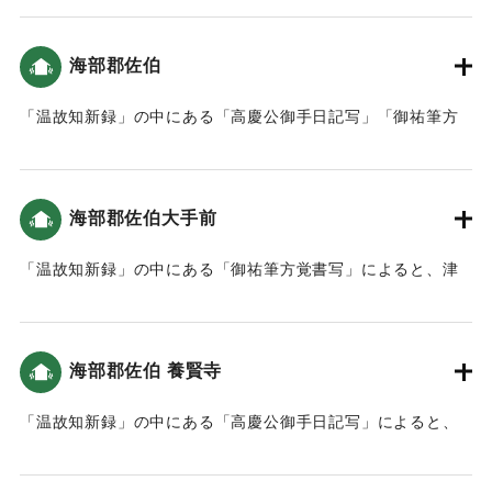
村の大地震・大津波）。
海部郡佐伯
｜固有コード:
00084014
「温故知新録」の中にある「高慶公御手日記写」「御祐筆方
覚書写」によると、津波は7回も佐伯 に入り込んだ。9尺（約
2.7メートル）〜1丈（約3メートル）のところもあった。津波
による死者は町人が4人（1人が女性）、海辺（在浦）の者が
海部郡佐伯大手前
18人だった（おおいたの地震と津波）。地震後の対応として
特筆すべきは「地震がやんだ後に津波が来るので、家中や城
「温故知新録」の中にある「御祐筆方覚書写」によると、津
下の人々に山などへ逃げるよう知らせた。」「佐伯城内への
波の高さは5尺（約1.5メートル）だった（おおいたの地震と
避難も認め、いずれにしてもケガのないように、火の元を用
津波）。
心して避難することを指示。」「城内への避難をふまえ、粥
などを準備させた。」こと（南海トラフと大分）。なお、佐
海部郡佐伯 養賢寺
｜固有コード:
00084016
伯城内に大きな被害はなかったが、侍屋敷はかなりの被害が
あった。海辺（在浦）では486軒が地震、または津波で倒壊し
「温故知新録」の中にある「高慶公御手日記写」によると、
た。2468石1斗あまりの田畑が耕作ができなくなった。
地震による津波で大破した。