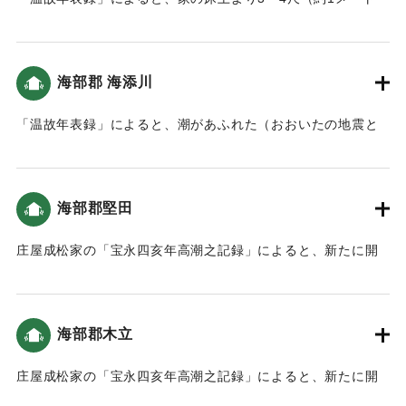
ル〜1.2メートル）潮が上がった。当時すぐ側が海だったこの
地は、人の高さぐらいの津波が来た（おおいたの地震と津
波）。
海部郡 海添川
｜固有コード:
00084021
「温故年表録」によると、潮があふれた（おおいたの地震と
津波）。
｜固有コード:
00084022
海部郡堅田
庄屋成松家の「宝永四亥年高潮之記録」によると、新たに開
いた土地（新地）がかなり被害を受けた（宝永4年 安政元年
村の大地震・大津波）。
海部郡木立
｜固有コード:
00084013
庄屋成松家の「宝永四亥年高潮之記録」によると、新たに開
いた土地（新地）がかなり被害を受けた（宝永4年 安政元年