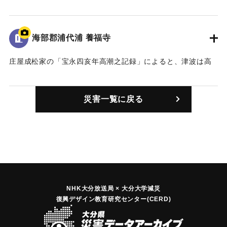
津波に襲われ、村はほとんど水没した（おおいたの地震と津
波）。死者は18人。（宝永4年 安政元年 村の大地震・大津
波）。また、「４日の八ッ時頃、米水津の南の方で大きな音
海部郡浦代浦 養福寺
がすると、すぐに大きなゆれに襲われ、立っていられなかっ
た。」「八ッ時の下刻には、波が浦中に満ち、浦代浦は一面
庄屋成松家の「宝永四亥年高潮之記録」によると、津波は高
湖のようになった。」（南海トラフと大分）
台にある寺の石段を二段残す高さ（約11.5メートル）まで押
し寄せた（おおいたの地震と津波）。
｜固有コード:
00084001
災害一覧に戻る
｜固有コード:
00084002
NHK大分放送局 × 大分大学減災
復興デザイン教育研究センター(CERD)